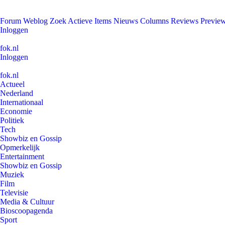
Forum
Weblog
Zoek
Actieve Items
Nieuws
Columns
Reviews
Previe
Inloggen
fok.nl
Inloggen
fok.nl
Actueel
Nederland
Internationaal
Economie
Politiek
Tech
Showbiz en Gossip
Opmerkelijk
Entertainment
Showbiz en Gossip
Muziek
Film
Televisie
Media & Cultuur
Bioscoopagenda
Sport