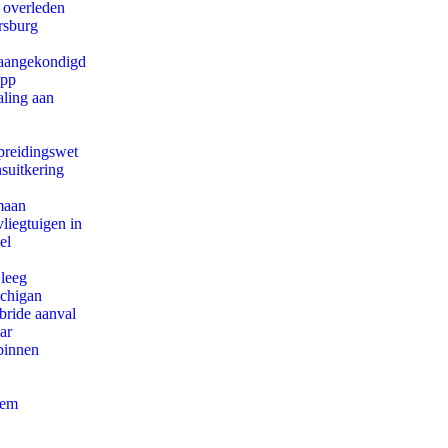
d overleden
rsburg
g aangekondigd
app
aling aan
preidingswet
suitkering
maan
iegtuigen in
el
 leeg
ichigan
bride aanval
ar
binnen
eem