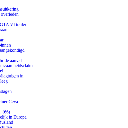
suitkering
d overleden
 GTA VI trailer
maan
ar
binnen
g aangekondigd
bride aanval
duurzaamheidsclaims
el
iegtuigen in
 leeg
tslagen
rtner Ceva
. (66)
lijk in Europa
Rusland
ichigan