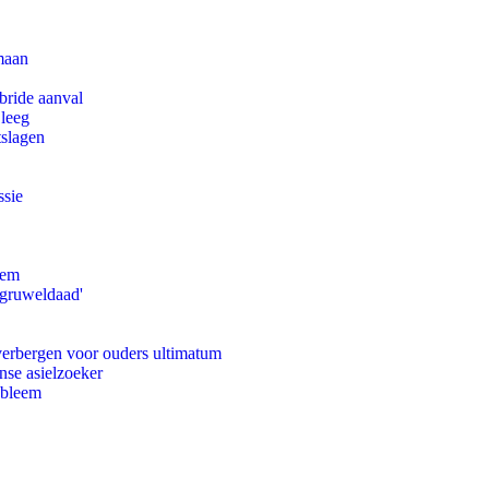
maan
bride aanval
 leeg
tslagen
ssie
eem
'gruweldaad'
 verbergen voor ouders ultimatum
nse asielzoeker
obleem