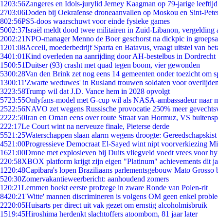
12
03:56
Zangeres en Idols-jurylid Jerney Kaagman op 79-jarige leeftij
27
03:06
Doden bij Oekraïense droneaanvallen op Moskou en Sint-Pete
8
02:56
PS5-doos waarschuwt voor einde fysieke games
50
02:37
Israël meldt dood twee militairen in Zuid-Libanon, vergeldin
20
02:21
NPO-manager Menno de Boer geschorst na dickpic in groeps
12
01:08
Accell, moederbedrijf Sparta en Batavus, vraagt uitstel van bet
34
01:01
Kind overleden na aanrijding door AH-bestelbus in Dordrecht
15
00:51
Duitser (93) crasht met quad tegen boom, vier gewonden
53
00:28
Van den Brink zet nog eens 14 gemeenten onder toezicht om s
13
00:11
'Zwarte weduwes' in Rusland trouwen soldaten voor overlijden
32
23:58
Trump wil dat J.D. Vance hem in 2028 opvolgt
57
23:55
Onlyfans-model met G-cup wil als NASA-ambassadeur naar 
25
22:56
NAVO zet wegens Russische provocatie 250% meer gevechtsvl
22
22:50
Iran en Oman eens over route Straat van Hormuz, VS buitensp
2
22:17
Le Court wint na nerveuze finale, Pieterse derde
55
21:25
Waterschappen slaan alarm wegens droogte: Gereedschapskist
45
21:00
Progressieve Democraat El-Sayed wint nipt voorverkiezing M
16
21:00
Drone met explosieven bij Duits vliegveld voedt vrees voor hy
2
20:58
XBOX platform krijgt zijn eigen "Platinum" achievements dit ja
12
20:48
Capibara's lopen Braziliaans parlementsgebouw Mato Grosso 
5
20:30
Zomervakantieweerbericht: aanhoudend zomers
1
20:21
Lemmen boekt eerste profzege in zware Ronde van Polen-rit
84
20:21
'Witte' mannen discrimineren is volgens OM geen enkel probl
22
20:05
Huisarts per direct uit vak gezet om ernstig alcoholmisbruik
15
19:45
Hiroshima herdenkt slachtoffers atoombom, 81 jaar later