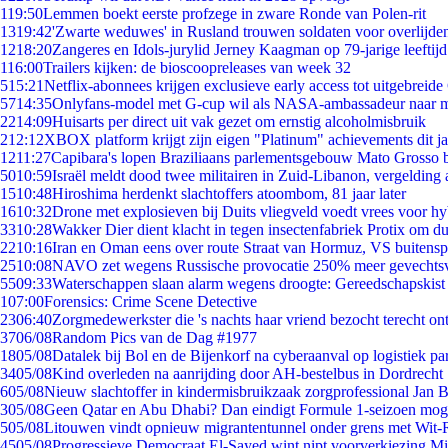
1
19:50
Lemmen boekt eerste profzege in zware Ronde van Polen-rit
13
19:42
'Zwarte weduwes' in Rusland trouwen soldaten voor overlijden
12
18:20
Zangeres en Idols-jurylid Jerney Kaagman op 79-jarige leeftij
1
16:00
Trailers kijken: de bioscoopreleases van week 32
5
15:21
Netflix-abonnees krijgen exclusieve early access tot uitgebreide
57
14:35
Onlyfans-model met G-cup wil als NASA-ambassadeur naar 
22
14:09
Huisarts per direct uit vak gezet om ernstig alcoholmisbruik
2
12:12
XBOX platform krijgt zijn eigen "Platinum" achievements dit ja
12
11:27
Capibara's lopen Braziliaans parlementsgebouw Mato Grosso 
50
10:59
Israël meldt dood twee militairen in Zuid-Libanon, vergeldin
15
10:48
Hiroshima herdenkt slachtoffers atoombom, 81 jaar later
16
10:32
Drone met explosieven bij Duits vliegveld voedt vrees voor hy
33
10:28
Wakker Dier dient klacht in tegen insectenfabriek Protix om 
22
10:16
Iran en Oman eens over route Straat van Hormuz, VS buitensp
25
10:08
NAVO zet wegens Russische provocatie 250% meer gevechtsvl
55
09:33
Waterschappen slaan alarm wegens droogte: Gereedschapskist
1
07:00
Forensics: Crime Scene Detective
23
06:40
Zorgmedewerkster die 's nachts haar vriend bezocht terecht on
37
06/08
Random Pics van de Dag #1977
18
05/08
Datalek bij Bol en de Bijenkorf na cyberaanval op logistiek pa
34
05/08
Kind overleden na aanrijding door AH-bestelbus in Dordrecht
6
05/08
Nieuw slachtoffer in kindermisbruikzaak zorgprofessional Jan B
3
05/08
Geen Qatar en Abu Dhabi? Dan eindigt Formule 1-seizoen moge
5
05/08
Litouwen vindt opnieuw migrantentunnel onder grens met Wit-
45
05/08
Progressieve Democraat El-Sayed wint nipt voorverkiezing M