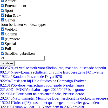
Actueel
Entertainment
Sport
Film & Tv
Games
Toon berichten van deze types
Weblog
Column
(P)review
Special
Poll
Scrollbar gebruiken
opslaan
0
03:37
Ajax veel te sterk voor Shelbourne, maar houdt schade beperkt
0
02:34
Nieuwkomers schitteren bij ruime Europese zege FC Twente
19
22:45
Random Pics van de Dag #1978
9
22:04
Ontslagen bij Halo Studios na Campaign Evolved
8
22:01
PS5-doos waarschuwt voor einde fysieke games
2
21:30
De FOK!Voetbalmanager 2026/2027 is begonnen
2
21:03
Le Court wint na nerveuze finale, Pieterse derde
20
20:40
NPO-manager Menno de Boer geschorst na dickpic in groeps
15
20:11
Duitser (93) crasht met quad tegen boom, vier gewonden
32
20:03
Trump wil dat J.D. Vance hem in 2028 opvolgt