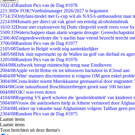
19
22:45
Random Pics van de Dag #1978
2
21:30
De FOK!Voetbalmanager 2026/2027 is begonnen
57
14:35
Onlyfans-model met G-cup wil als NASA-ambassadeur naar 
22
14:09
Huisarts per direct uit vak gezet om ernstig alcoholmisbruik
16
10:32
Drone met explosieven bij Duits vliegveld voedt vrees voor hy
55
09:33
Waterschappen slaan alarm wegens droogte: Gereedschapskist
23
06:40
Zorgmedewerkster die 's nachts haar vriend bezocht terecht on
37
06/08
Random Pics van de Dag #1977
21
05/08
Tanken in België wordt nóg aantrekkelijker
34
05/08
Dirk sluit supermarkt op de Wallen na golf van diefstal en agre
12
05/08
Random Pics van de Dag #1976
6
04/08
Kraftwerk brengt ruimteschip terug naar Eindhoven
20
04/08
Apple vecht Britse eis tot inbouwen backdoor in iCloud aan
84
04/08
'Witte' mannen discrimineren is volgens OM geen enkel probl
30
04/08
Ceuta-leider noemt Marokkaanse grensaanval door migranten 
6
04/08
Grote natuurbrand Boschhuizerbergen groeit naar 100 hectare
6
04/08
FOK! was even down
41
04/08
Regering VS geeft scholen die 'genderidentiteit' van kinderen
59
04/08
Vrouw die asielzoekers hielp in Athene vermoord door Afghaa
25
04/08
Lekker op vakantie naar Afghanistan volgens Taliban geen pr
23
04/08
Random Pics van de Dag #1975
Laatste items
Laatste items
Toon berichten uit deze thema's