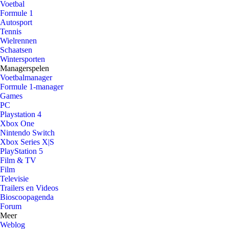
Voetbal
Formule 1
Autosport
Tennis
Wielrennen
Schaatsen
Wintersporten
Managerspelen
Voetbalmanager
Formule 1-manager
Games
PC
Playstation 4
Xbox One
Nintendo Switch
Xbox Series X|S
PlayStation 5
Film & TV
Film
Televisie
Trailers en Videos
Bioscoopagenda
Forum
Meer
Weblog