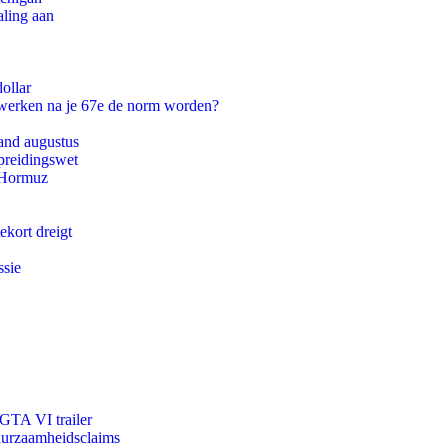
aling aan
ollar
 werken na je 67e de norm worden?
and augustus
preidingswet
n Hormuz
ekort dreigt
ssie
 GTA VI trailer
duurzaamheidsclaims