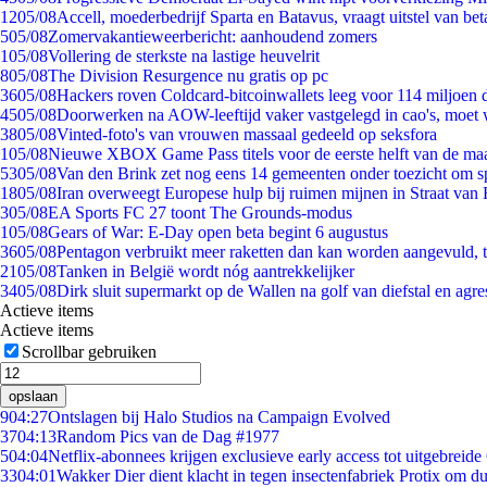
12
05/08
Accell, moederbedrijf Sparta en Batavus, vraagt uitstel van bet
5
05/08
Zomervakantieweerbericht: aanhoudend zomers
1
05/08
Vollering de sterkste na lastige heuvelrit
8
05/08
The Division Resurgence nu gratis op pc
36
05/08
Hackers roven Coldcard-bitcoinwallets leeg voor 114 miljoen d
45
05/08
Doorwerken na AOW-leeftijd vaker vastgelegd in cao's, moet
38
05/08
Vinted-foto's van vrouwen massaal gedeeld op seksfora
1
05/08
Nieuwe XBOX Game Pass titels voor de eerste helft van de ma
53
05/08
Van den Brink zet nog eens 14 gemeenten onder toezicht om s
18
05/08
Iran overweegt Europese hulp bij ruimen mijnen in Straat va
3
05/08
EA Sports FC 27 toont The Grounds-modus
1
05/08
Gears of War: E-Day open beta begint 6 augustus
36
05/08
Pentagon verbruikt meer raketten dan kan worden aangevuld, t
21
05/08
Tanken in België wordt nóg aantrekkelijker
34
05/08
Dirk sluit supermarkt op de Wallen na golf van diefstal en agre
Actieve items
Actieve items
Scrollbar gebruiken
opslaan
9
04:27
Ontslagen bij Halo Studios na Campaign Evolved
37
04:13
Random Pics van de Dag #1977
5
04:04
Netflix-abonnees krijgen exclusieve early access tot uitgebreide
33
04:01
Wakker Dier dient klacht in tegen insectenfabriek Protix om 