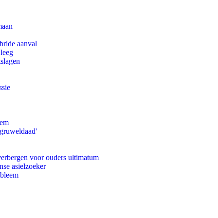
maan
bride aanval
 leeg
tslagen
ssie
eem
'gruweldaad'
 verbergen voor ouders ultimatum
nse asielzoeker
obleem