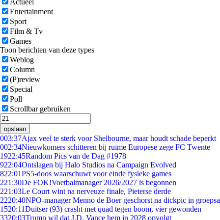
Actueel
Entertainment
Sport
Film & Tv
Games
Toon berichten van deze types
Weblog
Column
(P)review
Special
Poll
Scrollbar gebruiken
opslaan
0
03:37
Ajax veel te sterk voor Shelbourne, maar houdt schade beperkt
0
02:34
Nieuwkomers schitteren bij ruime Europese zege FC Twente
19
22:45
Random Pics van de Dag #1978
9
22:04
Ontslagen bij Halo Studios na Campaign Evolved
8
22:01
PS5-doos waarschuwt voor einde fysieke games
2
21:30
De FOK!Voetbalmanager 2026/2027 is begonnen
2
21:03
Le Court wint na nerveuze finale, Pieterse derde
22
20:40
NPO-manager Menno de Boer geschorst na dickpic in groeps
15
20:11
Duitser (93) crasht met quad tegen boom, vier gewonden
33
20:03
Trump wil dat J.D. Vance hem in 2028 opvolgt