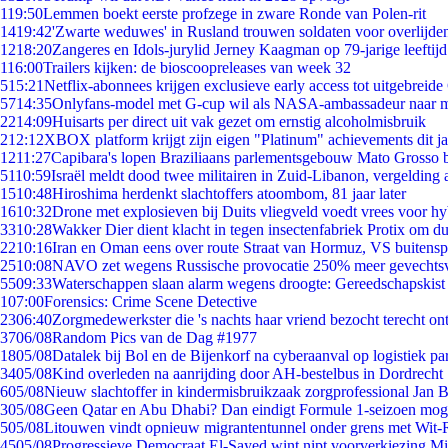
1
19:50
Lemmen boekt eerste profzege in zware Ronde van Polen-rit
14
19:42
'Zwarte weduwes' in Rusland trouwen soldaten voor overlijden
12
18:20
Zangeres en Idols-jurylid Jerney Kaagman op 79-jarige leeftij
1
16:00
Trailers kijken: de bioscoopreleases van week 32
5
15:21
Netflix-abonnees krijgen exclusieve early access tot uitgebreide
57
14:35
Onlyfans-model met G-cup wil als NASA-ambassadeur naar 
22
14:09
Huisarts per direct uit vak gezet om ernstig alcoholmisbruik
2
12:12
XBOX platform krijgt zijn eigen "Platinum" achievements dit ja
12
11:27
Capibara's lopen Braziliaans parlementsgebouw Mato Grosso 
51
10:59
Israël meldt dood twee militairen in Zuid-Libanon, vergeldin
15
10:48
Hiroshima herdenkt slachtoffers atoombom, 81 jaar later
16
10:32
Drone met explosieven bij Duits vliegveld voedt vrees voor hy
33
10:28
Wakker Dier dient klacht in tegen insectenfabriek Protix om 
22
10:16
Iran en Oman eens over route Straat van Hormuz, VS buitensp
25
10:08
NAVO zet wegens Russische provocatie 250% meer gevechtsvl
55
09:33
Waterschappen slaan alarm wegens droogte: Gereedschapskist
1
07:00
Forensics: Crime Scene Detective
23
06:40
Zorgmedewerkster die 's nachts haar vriend bezocht terecht on
37
06/08
Random Pics van de Dag #1977
18
05/08
Datalek bij Bol en de Bijenkorf na cyberaanval op logistiek pa
34
05/08
Kind overleden na aanrijding door AH-bestelbus in Dordrecht
6
05/08
Nieuw slachtoffer in kindermisbruikzaak zorgprofessional Jan B
3
05/08
Geen Qatar en Abu Dhabi? Dan eindigt Formule 1-seizoen moge
5
05/08
Litouwen vindt opnieuw migrantentunnel onder grens met Wit-
45
05/08
Progressieve Democraat El-Sayed wint nipt voorverkiezing M