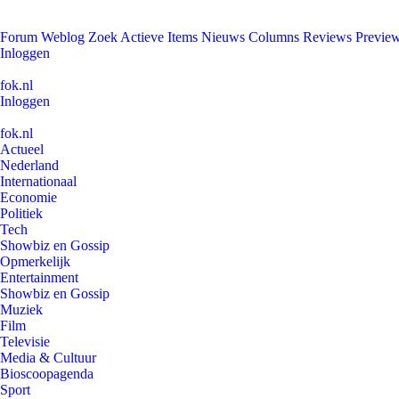
Forum
Weblog
Zoek
Actieve Items
Nieuws
Columns
Reviews
Previe
Inloggen
fok.nl
Inloggen
fok.nl
Actueel
Nederland
Internationaal
Economie
Politiek
Tech
Showbiz en Gossip
Opmerkelijk
Entertainment
Showbiz en Gossip
Muziek
Film
Televisie
Media & Cultuur
Bioscoopagenda
Sport