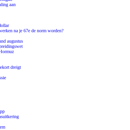
aling aan
ollar
 werken na je 67e de norm worden?
and augustus
preidingswet
n Hormuz
ekort dreigt
ssie
app
suitkering
eem