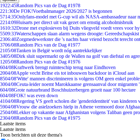
19
22:45
Random Pics van de Dag #1978
2
21:30
De FOK!Voetbalmanager 2026/2027 is begonnen
57
14:35
Onlyfans-model met G-cup wil als NASA-ambassadeur naar 
22
14:09
Huisarts per direct uit vak gezet om ernstig alcoholmisbruik
16
10:32
Drone met explosieven bij Duits vliegveld voedt vrees voor hy
55
09:33
Waterschappen slaan alarm wegens droogte: Gereedschapskist
23
06:40
Zorgmedewerkster die 's nachts haar vriend bezocht terecht on
37
06/08
Random Pics van de Dag #1977
21
05/08
Tanken in België wordt nóg aantrekkelijker
34
05/08
Dirk sluit supermarkt op de Wallen na golf van diefstal en agre
12
05/08
Random Pics van de Dag #1976
6
04/08
Kraftwerk brengt ruimteschip terug naar Eindhoven
20
04/08
Apple vecht Britse eis tot inbouwen backdoor in iCloud aan
85
04/08
'Witte' mannen discrimineren is volgens OM geen enkel probl
30
04/08
Ceuta-leider noemt Marokkaanse grensaanval door migranten 
6
04/08
Grote natuurbrand Boschhuizerbergen groeit naar 100 hectare
6
04/08
FOK! was even down
41
04/08
Regering VS geeft scholen die 'genderidentiteit' van kinderen
59
04/08
Vrouw die asielzoekers hielp in Athene vermoord door Afghaa
25
04/08
Lekker op vakantie naar Afghanistan volgens Taliban geen pr
23
04/08
Random Pics van de Dag #1975
Laatste items
Laatste items
Toon berichten uit deze thema's