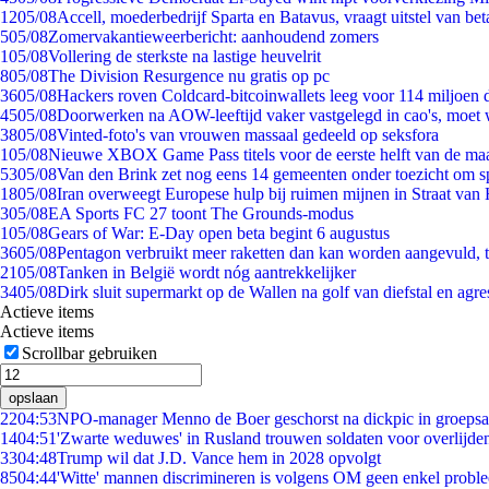
12
05/08
Accell, moederbedrijf Sparta en Batavus, vraagt uitstel van bet
5
05/08
Zomervakantieweerbericht: aanhoudend zomers
1
05/08
Vollering de sterkste na lastige heuvelrit
8
05/08
The Division Resurgence nu gratis op pc
36
05/08
Hackers roven Coldcard-bitcoinwallets leeg voor 114 miljoen d
45
05/08
Doorwerken na AOW-leeftijd vaker vastgelegd in cao's, moet
38
05/08
Vinted-foto's van vrouwen massaal gedeeld op seksfora
1
05/08
Nieuwe XBOX Game Pass titels voor de eerste helft van de ma
53
05/08
Van den Brink zet nog eens 14 gemeenten onder toezicht om s
18
05/08
Iran overweegt Europese hulp bij ruimen mijnen in Straat va
3
05/08
EA Sports FC 27 toont The Grounds-modus
1
05/08
Gears of War: E-Day open beta begint 6 augustus
36
05/08
Pentagon verbruikt meer raketten dan kan worden aangevuld, t
21
05/08
Tanken in België wordt nóg aantrekkelijker
34
05/08
Dirk sluit supermarkt op de Wallen na golf van diefstal en agre
Actieve items
Actieve items
Scrollbar gebruiken
opslaan
22
04:53
NPO-manager Menno de Boer geschorst na dickpic in groeps
14
04:51
'Zwarte weduwes' in Rusland trouwen soldaten voor overlijden
33
04:48
Trump wil dat J.D. Vance hem in 2028 opvolgt
85
04:44
'Witte' mannen discrimineren is volgens OM geen enkel probl