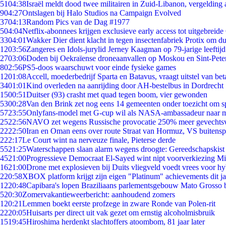
51
04:38
Israël meldt dood twee militairen in Zuid-Libanon, vergeldin
9
04:27
Ontslagen bij Halo Studios na Campaign Evolved
37
04:13
Random Pics van de Dag #1977
5
04:04
Netflix-abonnees krijgen exclusieve early access tot uitgebreide
33
04:01
Wakker Dier dient klacht in tegen insectenfabriek Protix om 
12
03:56
Zangeres en Idols-jurylid Jerney Kaagman op 79-jarige leeftij
27
03:06
Doden bij Oekraïense droneaanvallen op Moskou en Sint-Pete
8
02:56
PS5-doos waarschuwt voor einde fysieke games
12
01:08
Accell, moederbedrijf Sparta en Batavus, vraagt uitstel van bet
34
01:01
Kind overleden na aanrijding door AH-bestelbus in Dordrecht
15
00:51
Duitser (93) crasht met quad tegen boom, vier gewonden
53
00:28
Van den Brink zet nog eens 14 gemeenten onder toezicht om s
57
23:55
Onlyfans-model met G-cup wil als NASA-ambassadeur naar 
25
22:56
NAVO zet wegens Russische provocatie 250% meer gevechtsvl
22
22:50
Iran en Oman eens over route Straat van Hormuz, VS buitensp
2
22:17
Le Court wint na nerveuze finale, Pieterse derde
55
21:25
Waterschappen slaan alarm wegens droogte: Gereedschapskist
45
21:00
Progressieve Democraat El-Sayed wint nipt voorverkiezing M
16
21:00
Drone met explosieven bij Duits vliegveld voedt vrees voor hy
2
20:58
XBOX platform krijgt zijn eigen "Platinum" achievements dit ja
12
20:48
Capibara's lopen Braziliaans parlementsgebouw Mato Grosso 
5
20:30
Zomervakantieweerbericht: aanhoudend zomers
1
20:21
Lemmen boekt eerste profzege in zware Ronde van Polen-rit
22
20:05
Huisarts per direct uit vak gezet om ernstig alcoholmisbruik
15
19:45
Hiroshima herdenkt slachtoffers atoombom, 81 jaar later