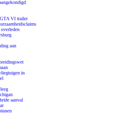
g aangekondigd
 GTA VI trailer
duurzaamheidsclaims
d overleden
rsburg
aling aan
preidingswet
maan
iegtuigen in
el
 leeg
ichigan
bride aanval
ar
binnen