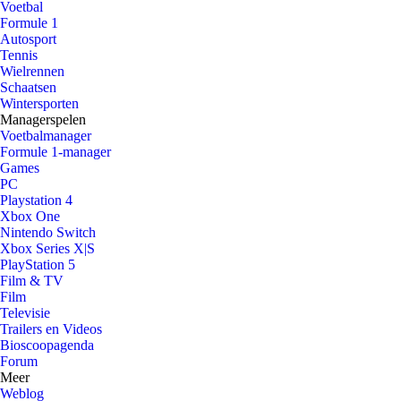
Voetbal
Formule 1
Autosport
Tennis
Wielrennen
Schaatsen
Wintersporten
Managerspelen
Voetbalmanager
Formule 1-manager
Games
PC
Playstation 4
Xbox One
Nintendo Switch
Xbox Series X|S
PlayStation 5
Film & TV
Film
Televisie
Trailers en Videos
Bioscoopagenda
Forum
Meer
Weblog