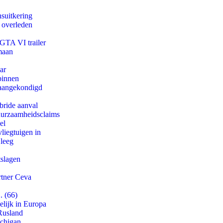
suitkering
d overleden
 GTA VI trailer
maan
ar
binnen
g aangekondigd
bride aanval
duurzaamheidsclaims
el
iegtuigen in
 leeg
tslagen
rtner Ceva
. (66)
lijk in Europa
Rusland
ichigan