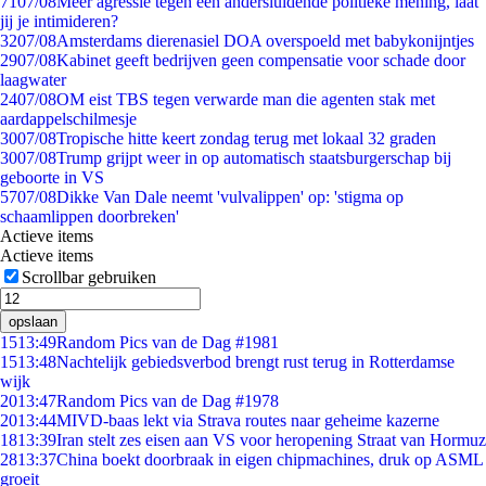
71
07/08
Meer agressie tegen een andersluidende politieke mening, laat
jij je intimideren?
32
07/08
Amsterdams dierenasiel DOA overspoeld met babykonijntjes
29
07/08
Kabinet geeft bedrijven geen compensatie voor schade door
laagwater
24
07/08
OM eist TBS tegen verwarde man die agenten stak met
aardappelschilmesje
30
07/08
Tropische hitte keert zondag terug met lokaal 32 graden
30
07/08
Trump grijpt weer in op automatisch staatsburgerschap bij
geboorte in VS
57
07/08
Dikke Van Dale neemt 'vulvalippen' op: 'stigma op
schaamlippen doorbreken'
Actieve items
Actieve items
Scrollbar gebruiken
opslaan
15
13:49
Random Pics van de Dag #1981
15
13:48
Nachtelijk gebiedsverbod brengt rust terug in Rotterdamse
wijk
20
13:47
Random Pics van de Dag #1978
20
13:44
MIVD-baas lekt via Strava routes naar geheime kazerne
18
13:39
Iran stelt zes eisen aan VS voor heropening Straat van Hormuz
28
13:37
China boekt doorbraak in eigen chipmachines, druk op ASML
groeit