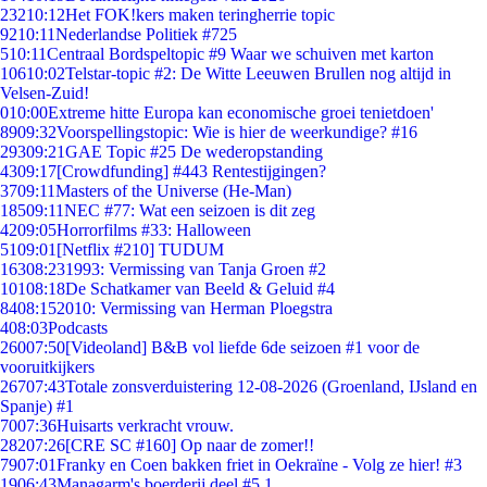
232
10:12
Het FOK!kers maken teringherrie topic
92
10:11
Nederlandse Politiek #725
5
10:11
Centraal Bordspeltopic #9 Waar we schuiven met karton
106
10:02
Telstar-topic #2: De Witte Leeuwen Brullen nog altijd in
Velsen-Zuid!
0
10:00
Extreme hitte Europa kan economische groei tenietdoen'
89
09:32
Voorspellingstopic: Wie is hier de weerkundige? #16
293
09:21
GAE Topic #25 De wederopstanding
43
09:17
[Crowdfunding] #443 Rentestijgingen?
37
09:11
Masters of the Universe (He-Man)
185
09:11
NEC #77: Wat een seizoen is dit zeg
42
09:05
Horrorfilms #33: Halloween
51
09:01
[Netflix #210] TUDUM
163
08:23
1993: Vermissing van Tanja Groen #2
101
08:18
De Schatkamer van Beeld & Geluid #4
84
08:15
2010: Vermissing van Herman Ploegstra
4
08:03
Podcasts
260
07:50
[Videoland] B&B vol liefde 6de seizoen #1 voor de
vooruitkijkers
267
07:43
Totale zonsverduistering 12-08-2026 (Groenland, IJsland en
Spanje) #1
70
07:36
Huisarts verkracht vrouw.
282
07:26
[CRE SC #160] Op naar de zomer!!
79
07:01
Franky en Coen bakken friet in Oekraïne - Volg ze hier! #3
19
06:43
Managarm's boerderij deel #5.1