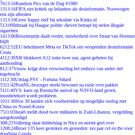
76
13:16
Random Pics van de Dag #1980
13
13:16
FIFA ziet kritiek op Infantino als desinformatie, Noorwegen
eist zijn aftreden
13
13:10
Geen 'happy end' bij seksdate via Kinky.nl
5
13:09
Inbraak bij Haagse politie: dieven betrapt bij stelen illegale
sigaretten
14
13:06
Benzineprijs daalt verder, onzekerheid over Straat van Hormuz
blijft
62
12:52
EU bekritiseert Meta en TikTok om verspreiden desinformatie
Ceuta
41
12:39
XR blokkeert A12 ruim twee uur, agent gebeten bij
aanhouding
8
12:37
Vrouw krijgt door verwisseling het embryo van ander stel
ingebracht
11
12:30
Uitslag PSV - Fortuna Sittard
53
11:42
PostNL-bezorger steekt bewoner na ruzie over pakket
51
11:40
VS: kans op Russische aanval op NAVO-land groeit,
munitietekort wordt probleem
10
11:30
Hoe 30 landen zich voorbereiden op mogelijke oorlog met
China en Noord-Korea
75
11:03
Israël meldt dood twee militairen in Zuid-Libanon, vergelding
aangekondigd
3
08:25
Vollering slaat dubbelslag in Nice en neemt geel over
12
08:24
Broer 135 keer gestoken en gesneden: zes jaar cel en tbs voor
doodslag Gouda