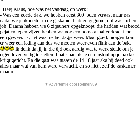
- Heej Klaus, hoe was het vandaag op werk?
- Was een goede dag, we hebben eerst 300 joden vergast maar pas
nadat we jeukpoeder in de gaskamer hadden gegooid, dat was lachen
joh. Daarna hebben we 6 zigeuners opgeknoopt, die hadden wat brood
gejat en tegen vijven hebben we nog een homo anaal verkracht met
een geweer. Ja, het was me het dagje weer. Maar goed, morgen komt
er weer een lading aan dus we moeten weer even flink aan de bak.
Ik denk dat jij in die tijd ook aardig wat te werk stelde om je
eigen leven veilig te stellen. Laat staan als je een pistool op je bakkes
krijgt gericht. En die gast was tussen de 14-18 jaar aka hij deed ook
alles maar wat van hem werd verwacht, en zo niet.. zelf de gaskamer
maar in.
▼ Advertentie door Refinery89