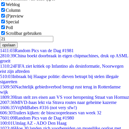
Weblog
Column
(P)review
Special
Poll
Scrollbar gebruiken
opslaan
14
11:03
Random Pics van de Dag #1981
28
10:39
China boekt doorbraak in eigen chipmachines, druk op ASML
groeit
13
10:24
FIFA ziet kritiek op Infantino als desinformatie, Noorwegen
eist zijn aftreden
5
10:03
Inbraak bij Haagse politie: dieven betrapt bij stelen illegale
sigaretten
15
09:50
Nachtelijk gebiedsverbod brengt rust terug in Rotterdamse
wijk
18
09:39
Iran stelt zes eisen aan VS voor heropening Straat van Hormuz
20
07:36
MIVD-baas lekt via Strava routes naar geheime kazerne
16
06:35
VrijMiBabes #316 (not very sfw!)
6
06:30
Trailers kijken: de bioscoopreleases van week 32
76
01:09
Random Pics van de Dag #1980
1
00:01
Uitslag AZ - ADO Den Haag
10
23:46
Hoe 30 landen zich voorbereiden op mogelijke oorlog met