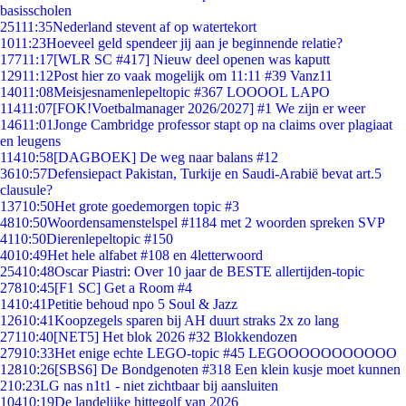
basisscholen
251
11:35
Nederland stevent af op watertekort
10
11:23
Hoeveel geld spendeer jij aan je beginnende relatie?
177
11:17
[WLR SC #417] Nieuw deel openen was kaputt
129
11:12
Post hier zo vaak mogelijk om 11:11 #39 Vanz11
140
11:08
Meisjesnamenlepeltopic #367 LOOOOL LAPO
114
11:07
[FOK!Voetbalmanager 2026/2027] #1 We zijn er weer
146
11:01
Jonge Cambridge professor stapt op na claims over plagiaat
en leugens
114
10:58
[DAGBOEK] De weg naar balans #12
36
10:57
Defensiepact Pakistan, Turkije en Saudi-Arabië bevat art.5
clausule?
137
10:50
Het grote goedemorgen topic #3
48
10:50
Woordensamenstelspel #1184 met 2 woorden spreken SVP
41
10:50
Dierenlepeltopic #150
40
10:49
Het hele alfabet #108 en 4letterwoord
254
10:48
Oscar Piastri: Over 10 jaar de BESTE allertijden-topic
278
10:45
[F1 SC] Get a Room #4
14
10:41
Petitie behoud npo 5 Soul & Jazz
126
10:41
Koopzegels sparen bij AH duurt straks 2x zo lang
271
10:40
[NET5] Het blok 2026 #32 Blokkendozen
279
10:33
Het enige echte LEGO-topic #45 LEGOOOOOOOOOOO
128
10:26
[SBS6] De Bondgenoten #318 Een klein kusje moet kunnen
2
10:23
LG nas n1t1 - niet zichtbaar bij aansluiten
104
10:19
De landelijke hittegolf van 2026