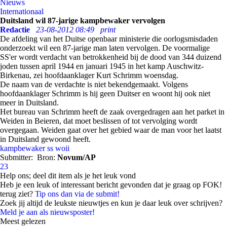
Nieuws
Internationaal
Duitsland wil 87-jarige kampbewaker vervolgen
Redactie
23-08-2012 08:49
print
De afdeling van het Duitse openbaar ministerie die oorlogsmisdaden
onderzoekt wil een 87-jarige man laten vervolgen. De voormalige
SS'er wordt verdacht van betrokkenheid bij de dood van 344 duizend
joden tussen april 1944 en januari 1945 in het kamp Auschwitz-
Birkenau, zei hoofdaanklager Kurt Schrimm woensdag.
De naam van de verdachte is niet bekendgemaakt. Volgens
hoofdaanklager Schrimm is hij geen Duitser en woont hij ook niet
meer in Duitsland.
Het bureau van Schrimm heeft de zaak overgedragen aan het parket in
Weiden in Beieren, dat moet beslissen of tot vervolging wordt
overgegaan. Weiden gaat over het gebied waar de man voor het laatst
in Duitsland gewoond heeft.
kampbewaker
ss
woii
Submitter:
Bron:
Novum/AP
23
Help ons; deel dit item als je het leuk vond
Heb je een leuk of interessant bericht gevonden dat je graag op FOK!
terug ziet?
Tip ons dan via de submit!
Zoek jij altijd de leukste nieuwtjes en kun je daar leuk over schrijven?
Meld je aan als nieuwsposter!
Meest gelezen