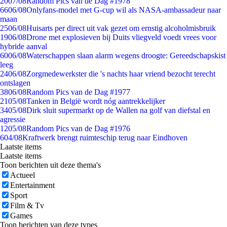
20
07/08
Random Pics van de Dag #1978
66
06/08
Onlyfans-model met G-cup wil als NASA-ambassadeur naar
maan
25
06/08
Huisarts per direct uit vak gezet om ernstig alcoholmisbruik
19
06/08
Drone met explosieven bij Duits vliegveld voedt vrees voor
hybride aanval
60
06/08
Waterschappen slaan alarm wegens droogte: Gereedschapskist
leeg
24
06/08
Zorgmedewerkster die 's nachts haar vriend bezocht terecht
ontslagen
38
06/08
Random Pics van de Dag #1977
21
05/08
Tanken in België wordt nóg aantrekkelijker
34
05/08
Dirk sluit supermarkt op de Wallen na golf van diefstal en
agressie
12
05/08
Random Pics van de Dag #1976
6
04/08
Kraftwerk brengt ruimteschip terug naar Eindhoven
Laatste items
Laatste items
Toon berichten uit deze thema's
Actueel
Entertainment
Sport
Film & Tv
Games
Toon berichten van deze types