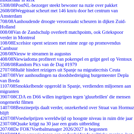
53
08/08
PostNL-bezorger steekt bewoner na ruzie over pakket
26
08/08
Wegpiraat scheurt met 146 km/u door het centrum van
Amsterdam
7
08/08
Aanhoudende droogte veroorzaakt scheuren in dijken Zuid-
Holland
0
08/08
Van de Zandschulp overleeft matchpoints, ook Griekspoor
verder in Montreal
1
08/08
Excelsior opent seizoen met ruime zege op promovendus
Cambuur
2
08/08
Nieuw te streamen in augustus
4
08/08
Niewiadoma profiteert van pokerspel en grijpt geel op Ventoux
35
08/08
Random Pics van de Dag #1979
27
07/08
Italië hindert reizigers uit Spanje na migratiecrisis Ceuta
24
07/08
Vier aanhoudingen na doodsbedreiging burgemeester Depla
van Breda
11
07/08
Smokkelbende opgerold in Spanje, verdienden miljoenen aan
migranten
39
07/08
CDA en D66 willen ingrijpen tegen 'gluurbrillen' die mensen
ongemerkt filmen
14
07/08
Benzineprijs daalt verder, onzekerheid over Straat van Hormuz
blijft
42
07/08
Voedselprijzen wereldwijd op hoogste niveau in ruim drie jaar
23
07/08
Quake krijgt na 30 jaar een gratis uitbreiding
2
07/08
De FOK!Voetbalmanager 2026/2027 is begonnen