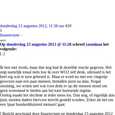
donderdag 23 augustus 2012, 11:38 uur
#20
1
Insurrectum
quote:
Op
donderdag 23 augustus 2012 @ 11:28
schreef
yasminaa
het
volgende:
[..]
Ik ben niet Joods, maar dan nog had ik dezelfde reactie gegeven. Het
zegt namelijk totaal niets hoe ik over WO2 zelf denk, uiteraard is het
heel erg wat er toen gebeurd is. Maar er word nu met een vingertje
gewezen naar een paar mensen, tientallen jaren na data. Nogal
onzinnig, we weten niet wat voor druk er op die mensen stond om
geen weerstand te bieden aan het toen heersende regime.
Oorlog maakt het slechtste in ieder mens los. Dan nog, of eigenlijk dan
juist, moeten daders hiervoor terecht gesteld worden. Zeker als het om
een !paar honderdduizend mensen! gaat.
[ Bericht gewijzigd door Insurrectum op donderdag 23 augustus 2012