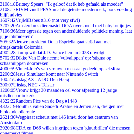
31
08:18
Britney Spears: "Ik geloof dat ik heb gefaald als moeder"
21
08:17
RIVM vindt PFAS in al de geteste moedermelk, borstvoeding
blijft advies
16
07:42
VrijMiBabes #316 (not very sfw!)
32
07:20
Amsterdams dierenasiel DOA overspoeld met babykonijntjes
71
06:36
Meer agressie tegen een andersluidende politieke mening, laat
jij je intimideren?
5
05:32
Nieuwe president De la Espriella gaat strijd aan met
drugskartels Colombia
49
05:28
Trump wil dat J.D. Vance hem in 2028 opvolgt
57
02:32
Dikke Van Dale neemt 'vulvalippen' op: 'stigma op
schaamlippen doorbreken'
40
00:59
Vinted-foto's van vrouwen massaal gedeeld op seksfora
22
00:28
Jesus Simulator komt naar Nintendo Switch
1
00:25
Uitslag AZ - ADO Den Haag
3
00:07
Uitslag NEC - Telstar
12
00:05
Vrouw krijgt 30 maanden cel voor afpersing 12-jarige
misdienaar in kerk
43
22:22
Random Pics van de Dag #1448
43
22:19
Houthi's vallen Saoedi-Arabië en Jemen aan, dreigen met
blokkade olieroute
26
21:30
Wegpiraat scheurt met 146 km/u door het centrum van
Amsterdam
39
20:08
CDA en D66 willen ingrijpen tegen 'gluurbrillen' die mensen
ongemerkt filmen