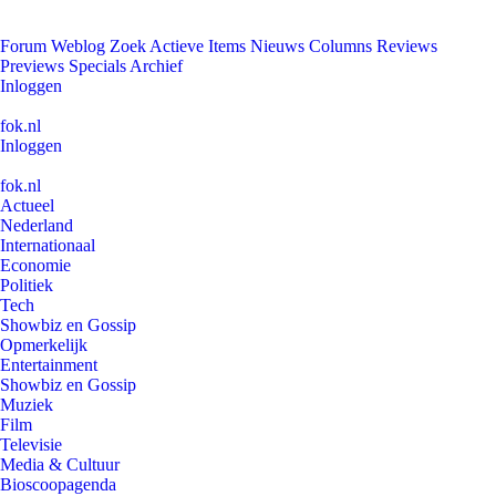
Forum
Weblog
Zoek
Actieve Items
Nieuws
Columns
Reviews
Previews
Specials
Archief
Inloggen
fok.nl
Inloggen
fok.nl
Actueel
Nederland
Internationaal
Economie
Politiek
Tech
Showbiz en Gossip
Opmerkelijk
Entertainment
Showbiz en Gossip
Muziek
Film
Televisie
Media & Cultuur
Bioscoopagenda