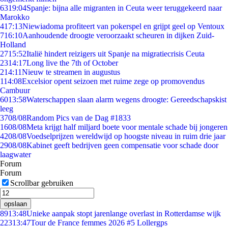
63
19:04
Spanje: bijna alle migranten in Ceuta weer teruggekeerd naar
Marokko
4
17:13
Niewiadoma profiteert van pokerspel en grijpt geel op Ventoux
7
16:10
Aanhoudende droogte veroorzaakt scheuren in dijken Zuid-
Holland
27
15:52
Italië hindert reizigers uit Spanje na migratiecrisis Ceuta
23
14:17
Long live the 7th of October
2
14:11
Nieuw te streamen in augustus
1
14:08
Excelsior opent seizoen met ruime zege op promovendus
Cambuur
60
13:58
Waterschappen slaan alarm wegens droogte: Gereedschapskist
leeg
37
08/08
Random Pics van de Dag #1833
16
08/08
Meta krijgt half miljard boete voor mentale schade bij jongeren
42
08/08
Voedselprijzen wereldwijd op hoogste niveau in ruim drie jaar
29
08/08
Kabinet geeft bedrijven geen compensatie voor schade door
laagwater
Forum
Forum
Scrollbar gebruiken
opslaan
89
13:48
Unieke aanpak stopt jarenlange overlast in Rotterdamse wijk
223
13:47
Tour de France femmes 2026 #5 Lollergps