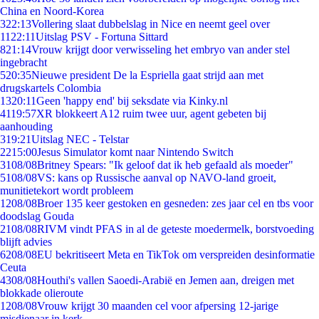
China en Noord-Korea
3
22:13
Vollering slaat dubbelslag in Nice en neemt geel over
11
22:11
Uitslag PSV - Fortuna Sittard
8
21:14
Vrouw krijgt door verwisseling het embryo van ander stel
ingebracht
5
20:35
Nieuwe president De la Espriella gaat strijd aan met
drugskartels Colombia
13
20:11
Geen 'happy end' bij seksdate via Kinky.nl
41
19:57
XR blokkeert A12 ruim twee uur, agent gebeten bij
aanhouding
3
19:21
Uitslag NEC - Telstar
22
15:00
Jesus Simulator komt naar Nintendo Switch
31
08/08
Britney Spears: "Ik geloof dat ik heb gefaald als moeder"
51
08/08
VS: kans op Russische aanval op NAVO-land groeit,
munitietekort wordt probleem
12
08/08
Broer 135 keer gestoken en gesneden: zes jaar cel en tbs voor
doodslag Gouda
21
08/08
RIVM vindt PFAS in al de geteste moedermelk, borstvoeding
blijft advies
62
08/08
EU bekritiseert Meta en TikTok om verspreiden desinformatie
Ceuta
43
08/08
Houthi's vallen Saoedi-Arabië en Jemen aan, dreigen met
blokkade olieroute
12
08/08
Vrouw krijgt 30 maanden cel voor afpersing 12-jarige
misdienaar in kerk