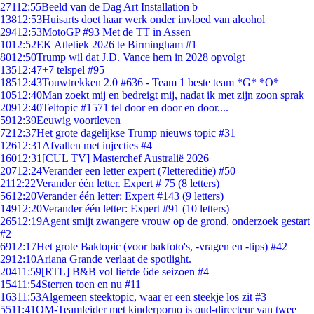
271
12:55
Beeld van de Dag Art Installation b
138
12:53
Huisarts doet haar werk onder invloed van alcohol
294
12:53
MotoGP #93 Met de TT in Assen
10
12:52
EK Atletiek 2026 te Birmingham #1
80
12:50
Trump wil dat J.D. Vance hem in 2028 opvolgt
135
12:47
+7 telspel #95
185
12:43
Touwtrekken 2.0 #636 - Team 1 beste team *G* *O*
105
12:40
Man zoekt mij en bedreigt mij, nadat ik met zijn zoon sprak
209
12:40
Teltopic #1571 tel door en door en door....
59
12:39
Eeuwig voortleven
72
12:37
Het grote dagelijkse Trump nieuws topic #31
126
12:31
Afvallen met injecties #4
160
12:31
[CUL TV] Masterchef Australië 2026
207
12:24
Verander een letter expert (7lettereditie) #50
21
12:22
Verander één letter. Expert # 75 (8 letters)
56
12:20
Verander één letter: Expert #143 (9 letters)
149
12:20
Verander één letter: Expert #91 (10 letters)
265
12:19
Agent smijt zwangere vrouw op de grond, onderzoek gestart
#2
69
12:17
Het grote Baktopic (voor bakfoto's, -vragen en -tips) #42
29
12:10
Ariana Grande verlaat de spotlight.
204
11:59
[RTL] B&B vol liefde 6de seizoen #4
154
11:54
Sterren toen en nu #11
163
11:53
Algemeen steektopic, waar er een steekje los zit #3
55
11:41
OM-Teamleider met kinderporno is oud-directeur van twee