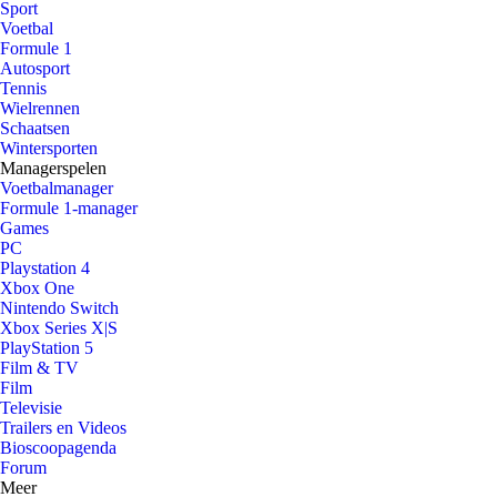
Sport
Voetbal
Formule 1
Autosport
Tennis
Wielrennen
Schaatsen
Wintersporten
Managerspelen
Voetbalmanager
Formule 1-manager
Games
PC
Playstation 4
Xbox One
Nintendo Switch
Xbox Series X|S
PlayStation 5
Film & TV
Film
Televisie
Trailers en Videos
Bioscoopagenda
Forum
Meer