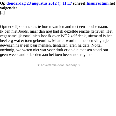
Op
donderdag 23 augustus 2012 @ 11:17
schreef
Insurrectum
het
volgende:
[..]
Opmerkelijk om zoiets te horen van iemand met een Joodse naam.
Ik ben niet Joods, maar dan nog had ik dezelfde reactie gegeven. Het
zegt namelijk totaal niets hoe ik over WO2 zelf denk, uiteraard is het
heel erg wat er toen gebeurd is. Maar er word nu met een vingertje
gewezen naar een paar mensen, tientallen jaren na data. Nogal
onzinnig, we weten niet wat voor druk er op die mensen stond om
geen weerstand te bieden aan het toen heersende regime.
▼ Advertentie door Refinery89