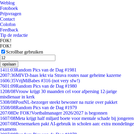
Weblog
Fotoboek
Prijsvragen
Contact
Colofon
Feedback
Tip de redactie
FOK!
FOK!
Scrollbar gebruiken
opslaan
14
11:03
Random Pics van de Dag #1981
20
07:36
MIVD-baas lekt via Strava routes naar geheime kazerne
16
06:35
VrijMiBabes #316 (not very sfw!)
76
01:09
Random Pics van de Dag #1980
12
08/08
Vrouw krijgt 30 maanden cel voor afpersing 12-jarige
misdienaar in kerk
53
08/08
PostNL-bezorger steekt bewoner na ruzie over pakket
35
08/08
Random Pics van de Dag #1979
2
07/08
De FOK!Voetbalmanager 2026/2027 is begonnen
16
07/08
Meta krijgt half miljard boete voor mentale schade bij jongeren
20
07/08
Denemarken pakt AI-gebruik in scholen aan: extra mondelinge
examens