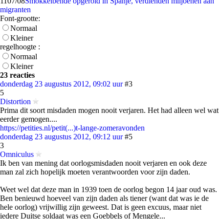
11
07/08
Smokkelbende opgerold in Spanje, verdienden miljoenen aan
migranten
Font-grootte:
Normaal
Kleiner
regelhoogte :
Normaal
Kleiner
23 reacties
donderdag 23 augustus 2012, 09:02 uur
#3
5
Distortion
Prima dit soort misdaden mogen nooit verjaren. Het had alleen wel wat
eerder gemogen....
https://petities.nl/petit(...)t-lange-zomeravonden
donderdag 23 augustus 2012, 09:12 uur
#5
3
Omniculus
Ik ben van mening dat oorlogsmisdaden nooit verjaren en ook deze
man zal zich hopelijk moeten verantwoorden voor zijn daden.
Weet wel dat deze man in 1939 toen de oorlog begon 14 jaar oud was.
Ben benieuwd hoeveel van zijn daden als tiener (want dat was ie de
hele oorlog) vrijwillig zijn geweest. Dat is geen excuus, maar niet
iedere Duitse soldaat was een Goebbels of Mengele...