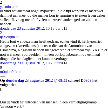
2
yasminaa
Ik vind het allemaal nogal hypocriet. In die tijd werkten er meer wel
dan niet aan mee, op die manier kon je tenminste je eigen leven zeker
stellen. Ik vraag me af of velen nu zoveel anders gedaan zouden
hebben.
donderdag 23 augustus 2012, 10:13 uur
#13
2
ijsblokjuh
Het is fout wat deze man heeft gedaan, echter vind ik het hypocriet
aangezien (Amerikaanse) mensen die aan de Atoombom van
Hiroshima, Nagasaki hebben meegewerkt niet strafbaar zijn. Zo zijn er
nog wel meer voorbeelden... In een oorlog gebeuren nou eenmaal
dingen die het daglicht niet kunnen verdragen.
donderdag 23 augustus 2012, 10:23 uur
#14
0
m0nkm0nk
quote:
Op
donderdag 23 augustus 2012 @ 09:55
schreef
D0808
het
volgende:
[..]
Dus jij vindt het uitroeien van mensen in een vernietigingskamp
'gewoon werk'?