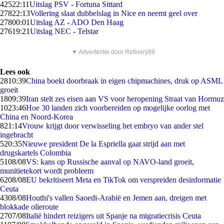
425
22:11
Uitslag PSV - Fortuna Sittard
278
22:13
Vollering slaat dubbelslag in Nice en neemt geel over
278
00:01
Uitslag AZ - ADO Den Haag
276
19:21
Uitslag NEC - Telstar
▼ Advertentie door Refinery89
Lees ook
28
10:39
China boekt doorbraak in eigen chipmachines, druk op ASML
groeit
18
09:39
Iran stelt zes eisen aan VS voor heropening Straat van Hormuz
10
23:46
Hoe 30 landen zich voorbereiden op mogelijke oorlog met
China en Noord-Korea
8
21:14
Vrouw krijgt door verwisseling het embryo van ander stel
ingebracht
5
20:35
Nieuwe president De la Espriella gaat strijd aan met
drugskartels Colombia
51
08/08
VS: kans op Russische aanval op NAVO-land groeit,
munitietekort wordt probleem
62
08/08
EU bekritiseert Meta en TikTok om verspreiden desinformatie
Ceuta
43
08/08
Houthi's vallen Saoedi-Arabië en Jemen aan, dreigen met
blokkade olieroute
27
07/08
Italië hindert reizigers uit Spanje na migratiecrisis Ceuta