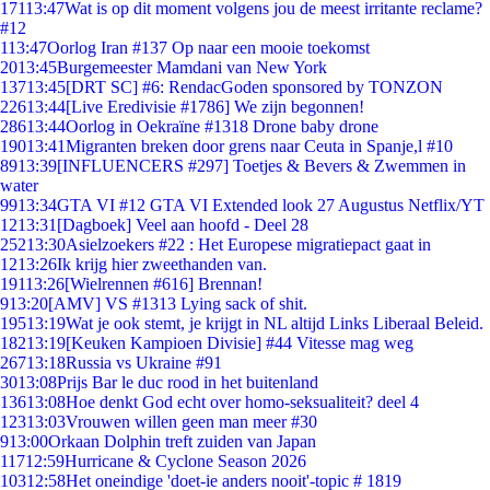
171
13:47
Wat is op dit moment volgens jou de meest irritante reclame?
#12
1
13:47
Oorlog Iran #137 Op naar een mooie toekomst
20
13:45
Burgemeester Mamdani van New York
137
13:45
[DRT SC] #6: RendacGoden sponsored by TONZON
226
13:44
[Live Eredivisie #1786] We zijn begonnen!
286
13:44
Oorlog in Oekraïne #1318 Drone baby drone
190
13:41
Migranten breken door grens naar Ceuta in Spanje,l #10
89
13:39
[INFLUENCERS #297] Toetjes & Bevers & Zwemmen in
water
99
13:34
GTA VI #12 GTA VI Extended look 27 Augustus Netflix/YT
12
13:31
[Dagboek] Veel aan hoofd - Deel 28
252
13:30
Asielzoekers #22 : Het Europese migratiepact gaat in
12
13:26
Ik krijg hier zweethanden van.
191
13:26
[Wielrennen #616] Brennan!
9
13:20
[AMV] VS #1313 Lying sack of shit.
195
13:19
Wat je ook stemt, je krijgt in NL altijd Links Liberaal Beleid.
182
13:19
[Keuken Kampioen Divisie] #44 Vitesse mag weg
267
13:18
Russia vs Ukraine #91
30
13:08
Prijs Bar le duc rood in het buitenland
136
13:08
Hoe denkt God echt over homo-seksualiteit? deel 4
123
13:03
Vrouwen willen geen man meer #30
9
13:00
Orkaan Dolphin treft zuiden van Japan
117
12:59
Hurricane & Cyclone Season 2026
103
12:58
Het oneindige 'doet-ie anders nooit'-topic # 1819