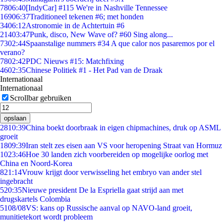
78
06:40
[IndyCar] #115 We're in Nashville Tennessee
169
06:37
Traditioneel tekenen #6; met honden
34
06:12
Astronomie in de Achtertuin #6
214
03:47
Punk, disco, New Wave of? #60 Sing along...
73
02:44
Spaanstalige nummers #34 A que calor nos pasaremos por el
verano?
78
02:42
PDC Nieuws #15: Matchfixing
46
02:35
Chinese Politiek #1 - Het Pad van de Draak
Internationaal
Internationaal
Scrollbar gebruiken
opslaan
28
10:39
China boekt doorbraak in eigen chipmachines, druk op ASML
groeit
18
09:39
Iran stelt zes eisen aan VS voor heropening Straat van Hormuz
10
23:46
Hoe 30 landen zich voorbereiden op mogelijke oorlog met
China en Noord-Korea
8
21:14
Vrouw krijgt door verwisseling het embryo van ander stel
ingebracht
5
20:35
Nieuwe president De la Espriella gaat strijd aan met
drugskartels Colombia
51
08/08
VS: kans op Russische aanval op NAVO-land groeit,
munitietekort wordt probleem