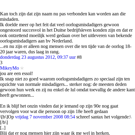
Kan toch zijn dat zijn naam nu pas verbonden kan worden aan die
misdaden.
Ik doelde meer op het feit dat veel oorlogsmisdadigers gewoon
ongestoord succesvol in het Duitse bedrijfsleven konden zijn en dat er
ook ontzettend moeilijk werd gedaan over het uitleveren van bekende
oorlogsmisdadigers aan bv Nederland.
...en nu zijn er alleen nog mensen over die ten tijde van de oorlog 18-
20 jaar waren, dus laag in rang.
donderdag 23 augustus 2012, 09:37 uur
#8
3
MikeyMo
jou are een essol!
Ik snap niet zo goed waarom oorlogsmisdadigers zo speciaal zijn ten
opzichte van normale misdadigers... sterker nog: de meesten deden
gewoon hun werk en zij nu enkel de lul omdat toevallig de andere kant
heeft gewonnen...
En ik blijf het onzin vinden dat je iemand op zijn 90e nog gaat
vervolgen voor wat die persoon op zijn 18e heeft gedaan
\[b\]Op
vrijdag 7 november 2008 08:54
schreef santax het volgende:\
[/b\]
[..]
Blij dat er nog mensen hier zijn waar ik me wel in herken.