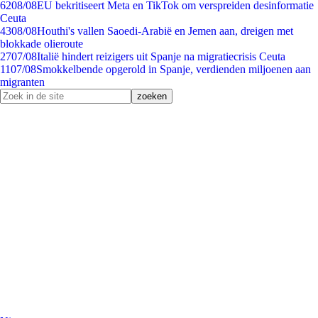
62
08/08
EU bekritiseert Meta en TikTok om verspreiden desinformatie
Ceuta
43
08/08
Houthi's vallen Saoedi-Arabië en Jemen aan, dreigen met
blokkade olieroute
27
07/08
Italië hindert reizigers uit Spanje na migratiecrisis Ceuta
11
07/08
Smokkelbende opgerold in Spanje, verdienden miljoenen aan
migranten