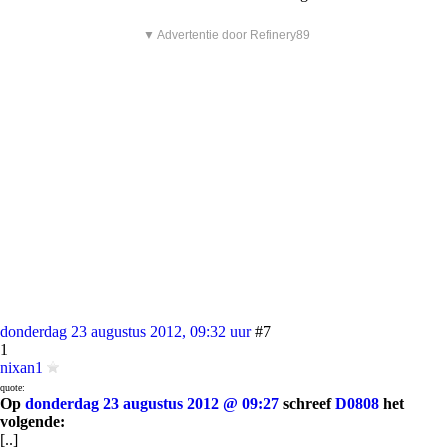
▼ Advertentie door Refinery89
donderdag 23 augustus 2012, 09:32 uur
#7
1
nixan1
quote:
Op
donderdag 23 augustus 2012 @ 09:27
schreef
D0808
het
volgende:
[..]