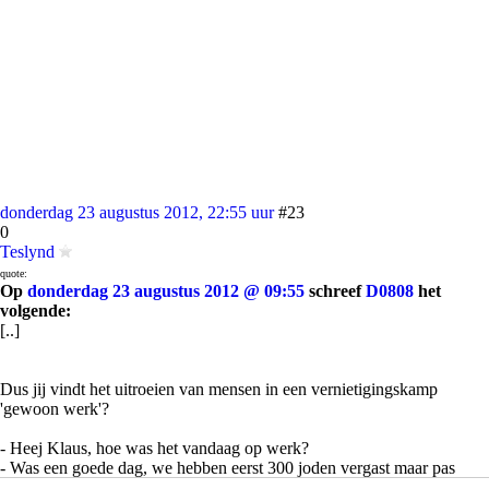
donderdag 23 augustus 2012, 22:55 uur
#23
0
Teslynd
quote:
Op
donderdag 23 augustus 2012 @ 09:55
schreef
D0808
het
volgende:
[..]
Dus jij vindt het uitroeien van mensen in een vernietigingskamp
'gewoon werk'?
- Heej Klaus, hoe was het vandaag op werk?
- Was een goede dag, we hebben eerst 300 joden vergast maar pas
nadat we jeukpoeder in de gaskamer hadden gegooid, dat was lachen