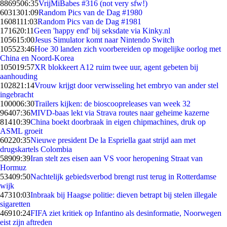
88695
06:35
VrijMiBabes #316 (not very sfw!)
60313
01:09
Random Pics van de Dag #1980
16081
11:03
Random Pics van de Dag #1981
1716
20:11
Geen 'happy end' bij seksdate via Kinky.nl
1056
15:00
Jesus Simulator komt naar Nintendo Switch
1055
23:46
Hoe 30 landen zich voorbereiden op mogelijke oorlog met
China en Noord-Korea
1050
19:57
XR blokkeert A12 ruim twee uur, agent gebeten bij
aanhouding
1028
21:14
Vrouw krijgt door verwisseling het embryo van ander stel
ingebracht
1000
06:30
Trailers kijken: de bioscoopreleases van week 32
964
07:36
MIVD-baas lekt via Strava routes naar geheime kazerne
814
10:39
China boekt doorbraak in eigen chipmachines, druk op
ASML groeit
602
20:35
Nieuwe president De la Espriella gaat strijd aan met
drugskartels Colombia
589
09:39
Iran stelt zes eisen aan VS voor heropening Straat van
Hormuz
534
09:50
Nachtelijk gebiedsverbod brengt rust terug in Rotterdamse
wijk
473
10:03
Inbraak bij Haagse politie: dieven betrapt bij stelen illegale
sigaretten
469
10:24
FIFA ziet kritiek op Infantino als desinformatie, Noorwegen
eist zijn aftreden