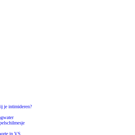
ij je intimideren?
agwater
pelschilmesje
oorte in VS