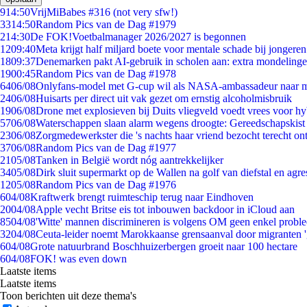
9
14:50
VrijMiBabes #316 (not very sfw!)
33
14:50
Random Pics van de Dag #1979
2
14:30
De FOK!Voetbalmanager 2026/2027 is begonnen
12
09:40
Meta krijgt half miljard boete voor mentale schade bij jongeren
18
09:37
Denemarken pakt AI-gebruik in scholen aan: extra mondeling
19
00:45
Random Pics van de Dag #1978
64
06/08
Onlyfans-model met G-cup wil als NASA-ambassadeur naar 
24
06/08
Huisarts per direct uit vak gezet om ernstig alcoholmisbruik
19
06/08
Drone met explosieven bij Duits vliegveld voedt vrees voor hy
57
06/08
Waterschappen slaan alarm wegens droogte: Gereedschapskist
23
06/08
Zorgmedewerkster die 's nachts haar vriend bezocht terecht on
37
06/08
Random Pics van de Dag #1977
21
05/08
Tanken in België wordt nóg aantrekkelijker
34
05/08
Dirk sluit supermarkt op de Wallen na golf van diefstal en agre
12
05/08
Random Pics van de Dag #1976
6
04/08
Kraftwerk brengt ruimteschip terug naar Eindhoven
20
04/08
Apple vecht Britse eis tot inbouwen backdoor in iCloud aan
85
04/08
'Witte' mannen discrimineren is volgens OM geen enkel probl
32
04/08
Ceuta-leider noemt Marokkaanse grensaanval door migranten 
6
04/08
Grote natuurbrand Boschhuizerbergen groeit naar 100 hectare
6
04/08
FOK! was even down
Laatste items
Laatste items
Toon berichten uit deze thema's