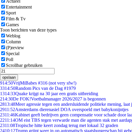
Actueel
Entertainment
Sport
Film & Tv
Games
Toon berichten van deze types
Weblog
Column
(P)review
Special
Poll
Scrollbar gebruiken
opslaan
9
14:50
VrijMiBabes #316 (not very sfw!)
33
14:50
Random Pics van de Dag #1979
13
14:33
Quake krijgt na 30 jaar een gratis uitbreiding
2
14:30
De FOK!Voetbalmanager 2026/2027 is begonnen
28
13:48
Meer agressie tegen een andersluidende politieke mening, laat j
29
11:52
Amsterdams dierenasiel DOA overspoeld met babykonijntjes
23
11:46
Kabinet geeft bedrijven geen compensatie voor schade door la
22
11:14
OM eist TBS tegen verwarde man die agenten stak met aardap
23
11:08
Tropische hitte keert zondag terug met lokaal 32 graden
24
10:12
Trump grijpt weer in op automatisch staatsburgerschap bij geb