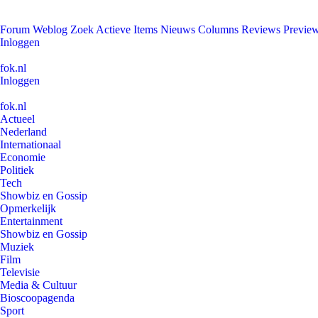
Forum
Weblog
Zoek
Actieve Items
Nieuws
Columns
Reviews
Previe
Inloggen
fok.nl
Inloggen
fok.nl
Actueel
Nederland
Internationaal
Economie
Politiek
Tech
Showbiz en Gossip
Opmerkelijk
Entertainment
Showbiz en Gossip
Muziek
Film
Televisie
Media & Cultuur
Bioscoopagenda
Sport