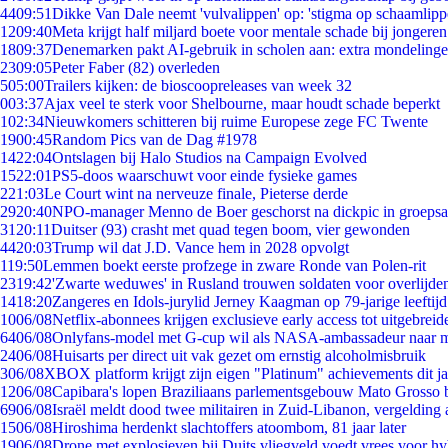
44
09:51
Dikke Van Dale neemt 'vulvalippen' op: 'stigma op schaamlip
12
09:40
Meta krijgt half miljard boete voor mentale schade bij jongeren
18
09:37
Denemarken pakt AI-gebruik in scholen aan: extra mondeling
23
09:05
Peter Faber (82) overleden
5
05:00
Trailers kijken: de bioscoopreleases van week 32
0
03:37
Ajax veel te sterk voor Shelbourne, maar houdt schade beperkt
1
02:34
Nieuwkomers schitteren bij ruime Europese zege FC Twente
19
00:45
Random Pics van de Dag #1978
14
22:04
Ontslagen bij Halo Studios na Campaign Evolved
15
22:01
PS5-doos waarschuwt voor einde fysieke games
2
21:03
Le Court wint na nerveuze finale, Pieterse derde
29
20:40
NPO-manager Menno de Boer geschorst na dickpic in groeps
31
20:11
Duitser (93) crasht met quad tegen boom, vier gewonden
44
20:03
Trump wil dat J.D. Vance hem in 2028 opvolgt
1
19:50
Lemmen boekt eerste profzege in zware Ronde van Polen-rit
23
19:42
'Zwarte weduwes' in Rusland trouwen soldaten voor overlijden
14
18:20
Zangeres en Idols-jurylid Jerney Kaagman op 79-jarige leeftij
10
06/08
Netflix-abonnees krijgen exclusieve early access tot uitgebreid
64
06/08
Onlyfans-model met G-cup wil als NASA-ambassadeur naar 
24
06/08
Huisarts per direct uit vak gezet om ernstig alcoholmisbruik
3
06/08
XBOX platform krijgt zijn eigen "Platinum" achievements dit ja
12
06/08
Capibara's lopen Braziliaans parlementsgebouw Mato Grosso 
69
06/08
Israël meldt dood twee militairen in Zuid-Libanon, vergeldin
15
06/08
Hiroshima herdenkt slachtoffers atoombom, 81 jaar later
19
06/08
Drone met explosieven bij Duits vliegveld voedt vrees voor hy