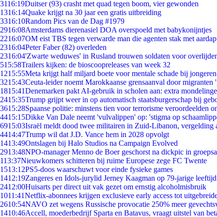
31
16:19
Duitser (93) crasht met quad tegen boom, vier gewonden
13
16:14
Quake krijgt na 30 jaar een gratis uitbreiding
33
16:10
Random Pics van de Dag #1979
29
16:08
Amsterdams dierenasiel DOA overspoeld met babykonijntjes
22
16:07
OM eist TBS tegen verwarde man die agenten stak met aardap
23
16:04
Peter Faber (82) overleden
23
16:04
'Zwarte weduwes' in Rusland trouwen soldaten voor overlijden
5
15:58
Trailers kijken: de bioscoopreleases van week 32
12
15:55
Meta krijgt half miljard boete voor mentale schade bij jongeren
32
15:43
Ceuta-leider noemt Marokkaanse grensaanval door migranten 
18
15:41
Denemarken pakt AI-gebruik in scholen aan: extra mondeling
24
15:35
Trump grijpt weer in op automatisch staatsburgerschap bij geb
36
15:28
Spaanse politie: minstens tien voor terrorisme veroordeelden 
44
15:15
Dikke Van Dale neemt 'vulvalippen' op: 'stigma op schaamlip
69
15:03
Israël meldt dood twee militairen in Zuid-Libanon, vergeldin
44
14:47
Trump wil dat J.D. Vance hem in 2028 opvolgt
14
13:49
Ontslagen bij Halo Studios na Campaign Evolved
29
13:48
NPO-manager Menno de Boer geschorst na dickpic in groeps
1
13:37
Nieuwkomers schitteren bij ruime Europese zege FC Twente
15
13:12
PS5-doos waarschuwt voor einde fysieke games
14
12:19
Zangeres en Idols-jurylid Jerney Kaagman op 79-jarige leeftij
24
12:00
Huisarts per direct uit vak gezet om ernstig alcoholmisbruik
10
11:41
Netflix-abonnees krijgen exclusieve early access tot uitgebreid
26
10:54
NAVO zet wegens Russische provocatie 250% meer gevechtsvl
14
10:46
Accell, moederbedrijf Sparta en Batavus, vraagt uitstel van bet