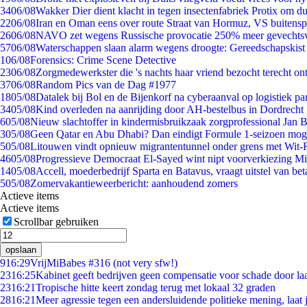
34
06/08
Wakker Dier dient klacht in tegen insectenfabriek Protix om 
22
06/08
Iran en Oman eens over route Straat van Hormuz, VS buitensp
26
06/08
NAVO zet wegens Russische provocatie 250% meer gevechtsvl
57
06/08
Waterschappen slaan alarm wegens droogte: Gereedschapskist
1
06/08
Forensics: Crime Scene Detective
23
06/08
Zorgmedewerkster die 's nachts haar vriend bezocht terecht on
37
06/08
Random Pics van de Dag #1977
18
05/08
Datalek bij Bol en de Bijenkorf na cyberaanval op logistiek pa
34
05/08
Kind overleden na aanrijding door AH-bestelbus in Dordrecht
6
05/08
Nieuw slachtoffer in kindermisbruikzaak zorgprofessional Jan B
3
05/08
Geen Qatar en Abu Dhabi? Dan eindigt Formule 1-seizoen moge
5
05/08
Litouwen vindt opnieuw migrantentunnel onder grens met Wit-
46
05/08
Progressieve Democraat El-Sayed wint nipt voorverkiezing M
14
05/08
Accell, moederbedrijf Sparta en Batavus, vraagt uitstel van bet
5
05/08
Zomervakantieweerbericht: aanhoudend zomers
Actieve items
Actieve items
Scrollbar gebruiken
opslaan
9
16:29
VrijMiBabes #316 (not very sfw!)
23
16:25
Kabinet geeft bedrijven geen compensatie voor schade door la
23
16:21
Tropische hitte keert zondag terug met lokaal 32 graden
28
16:21
Meer agressie tegen een andersluidende politieke mening, laat j