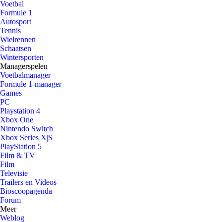
Voetbal
Formule 1
Autosport
Tennis
Wielrennen
Schaatsen
Wintersporten
Managerspelen
Voetbalmanager
Formule 1-manager
Games
PC
Playstation 4
Xbox One
Nintendo Switch
Xbox Series X|S
PlayStation 5
Film & TV
Film
Televisie
Trailers en Videos
Bioscoopagenda
Forum
Meer
Weblog