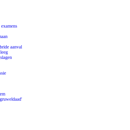
e examens
maan
bride aanval
 leeg
tslagen
ssie
eem
'gruweldaad'