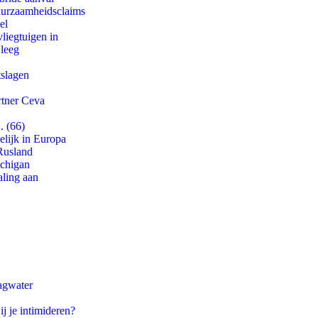
duurzaamheidsclaims
el
iegtuigen in
 leeg
tslagen
rtner Ceva
. (66)
lijk in Europa
Rusland
ichigan
aling aan
agwater
ij je intimideren?