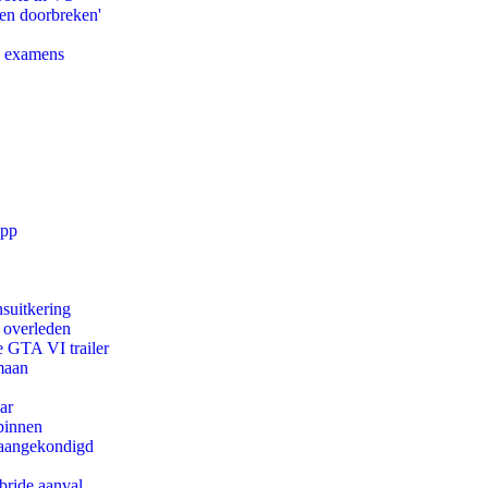
pen doorbreken'
e examens
app
suitkering
d overleden
e GTA VI trailer
maan
ar
binnen
g aangekondigd
bride aanval