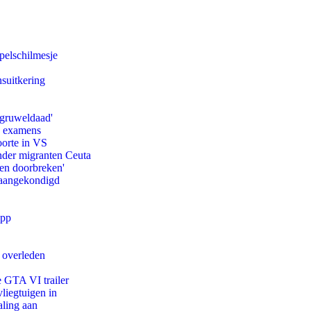
pelschilmesje
suitkering
'gruweldaad'
e examens
oorte in VS
onder migranten Ceuta
pen doorbreken'
g aangekondigd
app
d overleden
e GTA VI trailer
iegtuigen in
aling aan