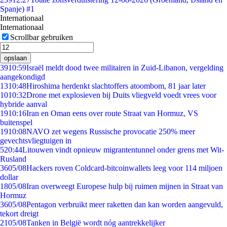
Spanje) #1
Internationaal
Internationaal
Scrollbar gebruiken
opslaan
39
10:59
Israël meldt dood twee militairen in Zuid-Libanon, vergelding
aangekondigd
13
10:48
Hiroshima herdenkt slachtoffers atoombom, 81 jaar later
10
10:32
Drone met explosieven bij Duits vliegveld voedt vrees voor
hybride aanval
19
10:16
Iran en Oman eens over route Straat van Hormuz, VS
buitenspel
19
10:08
NAVO zet wegens Russische provocatie 250% meer
gevechtsvliegtuigen in
5
20:44
Litouwen vindt opnieuw migrantentunnel onder grens met Wit-
Rusland
36
05/08
Hackers roven Coldcard-bitcoinwallets leeg voor 114 miljoen
dollar
18
05/08
Iran overweegt Europese hulp bij ruimen mijnen in Straat van
Hormuz
36
05/08
Pentagon verbruikt meer raketten dan kan worden aangevuld,
tekort dreigt
21
05/08
Tanken in België wordt nóg aantrekkelijker