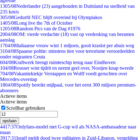
agressie
13
05/08
Nederlander (23) aangehouden in Duitsland na snelheid van
235 km/u
3
05/08
Gedurfd NEC blijft overeind bij Olympiakos
14
05/08
Long live the 7th of October
12
05/08
Random Pics van de Dag #1976
20
04/08
OM: vierde verdachte (18) vast op verdenking van beramen
aanslag
17
04/08
Italiaanse vrouw wint 1 miljoen, gooit kraslot per abuis weg
31
04/08
Spaanse politie: minstens tien voor terrorisme veroordeelden
onder migranten Ceuta
6
04/08
Kraftwerk brengt ruimteschip terug naar Eindhoven
1
04/08
Reusser wint tijdrit en neemt geel over, Nooijen knap tweede
7
04/08
Vakantiekiekje Verstappen en Wolff voedt geruchten over
Mercedes-overstap
18
04/08
Spotify bereikt mijlpaal, voor het eerst 300 miljoen premium-
abonnees
Actieve items
Actieve items
Scrollbar gebruiken
opslaan
44
17:37
Onlyfans-model met G-cup wil als NASA-ambassadeur naar
maan
39
17:31
Israël meldt dood twee militairen in Zuid-Libanon, vergelding