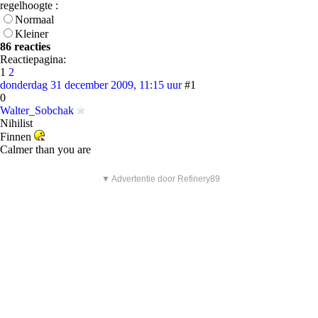
regelhoogte :
Normaal
Kleiner
86 reacties
Reactiepagina:
1
2
donderdag 31 december 2009, 11:15 uur
#1
0
Walter_Sobchak
Nihilist
Finnen
Calmer than you are
▼ Advertentie door Refinery89