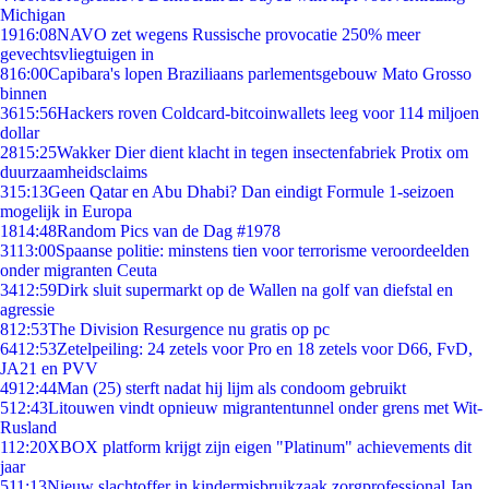
Michigan
19
16:08
NAVO zet wegens Russische provocatie 250% meer
gevechtsvliegtuigen in
8
16:00
Capibara's lopen Braziliaans parlementsgebouw Mato Grosso
binnen
36
15:56
Hackers roven Coldcard-bitcoinwallets leeg voor 114 miljoen
dollar
28
15:25
Wakker Dier dient klacht in tegen insectenfabriek Protix om
duurzaamheidsclaims
3
15:13
Geen Qatar en Abu Dhabi? Dan eindigt Formule 1-seizoen
mogelijk in Europa
18
14:48
Random Pics van de Dag #1978
31
13:00
Spaanse politie: minstens tien voor terrorisme veroordeelden
onder migranten Ceuta
34
12:59
Dirk sluit supermarkt op de Wallen na golf van diefstal en
agressie
8
12:53
The Division Resurgence nu gratis op pc
64
12:53
Zetelpeiling: 24 zetels voor Pro en 18 zetels voor D66, FvD,
JA21 en PVV
49
12:44
Man (25) sterft nadat hij lijm als condoom gebruikt
5
12:43
Litouwen vindt opnieuw migrantentunnel onder grens met Wit-
Rusland
1
12:20
XBOX platform krijgt zijn eigen "Platinum" achievements dit
jaar
5
11:13
Nieuw slachtoffer in kindermisbruikzaak zorgprofessional Jan