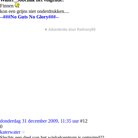
Finnen
kon een grijns niet onderdrukken....
--###No Guts No Glory###--
▼ Advertentie door Refinery89
donderdag 31 december 2009, 11:35 uur
#12
0
katerwater
Slechts een deel van het winkelcentrum is ontruimd??