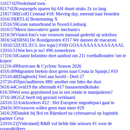
116
17:02
Nederland toen
92
17:02
Koopzegels sparen bij AH duurt straks 2x zo lang
218
17:00
[Golf] Centraal #18: Moving day, meestal naar beneden
10
16:59
[RTL4] Bestemming X
135
16:59
Grote natuurbrand in Noord-Limburg
10
16:57
Meest innovatieve game mechanics
32
16:56
Vinted-foto's van vrouwen massaal gedeeld op seksfora
38
16:54
[SBS6] De Bondgenoten #317 We dansen de macaroni
130
16:52
[UEL/ECL live topic] #160 GOAAAAAAAAAAAAAL
120
16:51
Wat lees je nu? #96 zomerlezen
171
16:50
Gianni Infantino doet aanbod om 211 voetbalbonden 'om te
kopen'
112
16:49
Hurricane & Cyclone Season 2026
43
16:49
Migranten breken door grens naar Ceuta in Spanje,l #10
255
16:48
[Dagboek] Veel aan hoofd - Deel 27
237
16:45
Speciaalbieren #80: another one bites the dust
56
16:44
Covid19 the aftermath #17 bananenmilkshake
6
16:39
Wel eens geprobeerd jou in een relatie te manipuleren?
37
16:38
GGZ heeft mij gezond verklaard.
243
16:32
Asielzoekers #22 : Het Europese migratiepact gaat in
294
16:30
Vrouwen willen geen man meer #29
34
16:29
Datalek bij Bol en Bijenkorf na cyberaanval op logistiek
partner Ceva
220
16:21
[Videoland] B&B vol liefde 6de seizoen #1 voor de
vooruitkijkers