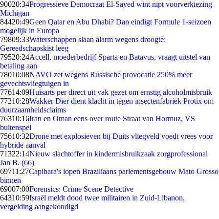
900
20:34
Progressieve Democraat El-Sayed wint nipt voorverkiezing
Michigan
844
20:49
Geen Qatar en Abu Dhabi? Dan eindigt Formule 1-seizoen
mogelijk in Europa
798
09:33
Waterschappen slaan alarm wegens droogte:
Gereedschapskist leeg
795
20:24
Accell, moederbedrijf Sparta en Batavus, vraagt uitstel van
betaling aan
780
10:08
NAVO zet wegens Russische provocatie 250% meer
gevechtsvliegtuigen in
776
14:09
Huisarts per direct uit vak gezet om ernstig alcoholmisbruik
772
10:28
Wakker Dier dient klacht in tegen insectenfabriek Protix om
duurzaamheidsclaims
763
10:16
Iran en Oman eens over route Straat van Hormuz, VS
buitenspel
756
10:32
Drone met explosieven bij Duits vliegveld voedt vrees voor
hybride aanval
713
22:14
Nieuw slachtoffer in kindermisbruikzaak zorgprofessional
Jan B. (66)
697
11:27
Capibara's lopen Braziliaans parlementsgebouw Mato Grosso
binnen
690
07:00
Forensics: Crime Scene Detective
643
10:59
Israël meldt dood twee militairen in Zuid-Libanon,
vergelding aangekondigd