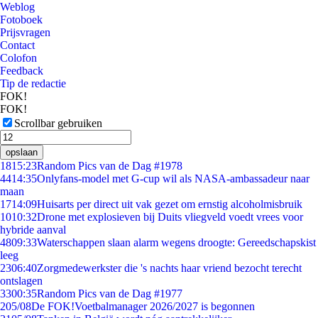
Weblog
Fotoboek
Prijsvragen
Contact
Colofon
Feedback
Tip de redactie
FOK!
FOK!
Scrollbar gebruiken
opslaan
18
15:23
Random Pics van de Dag #1978
44
14:35
Onlyfans-model met G-cup wil als NASA-ambassadeur naar
maan
17
14:09
Huisarts per direct uit vak gezet om ernstig alcoholmisbruik
10
10:32
Drone met explosieven bij Duits vliegveld voedt vrees voor
hybride aanval
48
09:33
Waterschappen slaan alarm wegens droogte: Gereedschapskist
leeg
23
06:40
Zorgmedewerkster die 's nachts haar vriend bezocht terecht
ontslagen
33
00:35
Random Pics van de Dag #1977
2
05/08
De FOK!Voetbalmanager 2026/2027 is begonnen