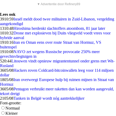
▼ Advertentie door Refinery89
Lees ook
39
10:59
Israël meldt dood twee militairen in Zuid-Libanon, vergelding
aangekondigd
13
10:48
Hiroshima herdenkt slachtoffers atoombom, 81 jaar later
10
10:32
Drone met explosieven bij Duits vliegveld voedt vrees voor
hybride aanval
19
10:16
Iran en Oman eens over route Straat van Hormuz, VS
buitenspel
19
10:08
NAVO zet wegens Russische provocatie 250% meer
gevechtsvliegtuigen in
5
20:44
Litouwen vindt opnieuw migrantentunnel onder grens met Wit-
Rusland
36
05/08
Hackers roven Coldcard-bitcoinwallets leeg voor 114 miljoen
dollar
18
05/08
Iran overweegt Europese hulp bij ruimen mijnen in Straat van
Hormuz
36
05/08
Pentagon verbruikt meer raketten dan kan worden aangevuld,
tekort dreigt
21
05/08
Tanken in België wordt nóg aantrekkelijker
Font-grootte:
Normaal
Kleiner