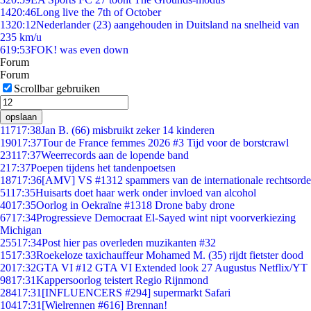
14
20:46
Long live the 7th of October
13
20:12
Nederlander (23) aangehouden in Duitsland na snelheid van
235 km/u
6
19:53
FOK! was even down
Forum
Forum
Scrollbar gebruiken
opslaan
117
17:38
Jan B. (66) misbruikt zeker 14 kinderen
190
17:37
Tour de France femmes 2026 #3 Tijd voor de borstcrawl
231
17:37
Weerrecords aan de lopende band
2
17:37
Poepen tijdens het tandenpoetsen
187
17:36
[AMV] VS #1312 spammers van de internationale rechtsorde
51
17:35
Huisarts doet haar werk onder invloed van alcohol
40
17:35
Oorlog in Oekraïne #1318 Drone baby drone
67
17:34
Progressieve Democraat El-Sayed wint nipt voorverkiezing
Michigan
255
17:34
Post hier pas overleden muzikanten #32
15
17:33
Roekeloze taxichauffeur Mohamed M. (35) rijdt fietster dood
20
17:32
GTA VI #12 GTA VI Extended look 27 Augustus Netflix/YT
98
17:31
Kappersoorlog teistert Regio Rijnmond
284
17:31
[INFLUENCERS #294] supermarkt Safari
104
17:31
[Wielrennen #616] Brennan!