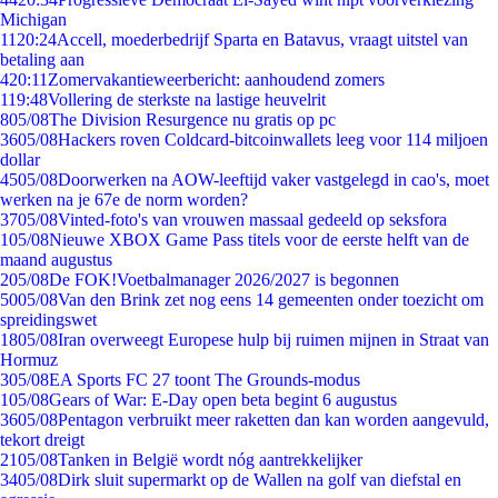
Michigan
11
20:24
Accell, moederbedrijf Sparta en Batavus, vraagt uitstel van
betaling aan
4
20:11
Zomervakantieweerbericht: aanhoudend zomers
1
19:48
Vollering de sterkste na lastige heuvelrit
8
05/08
The Division Resurgence nu gratis op pc
36
05/08
Hackers roven Coldcard-bitcoinwallets leeg voor 114 miljoen
dollar
45
05/08
Doorwerken na AOW-leeftijd vaker vastgelegd in cao's, moet
werken na je 67e de norm worden?
37
05/08
Vinted-foto's van vrouwen massaal gedeeld op seksfora
1
05/08
Nieuwe XBOX Game Pass titels voor de eerste helft van de
maand augustus
2
05/08
De FOK!Voetbalmanager 2026/2027 is begonnen
50
05/08
Van den Brink zet nog eens 14 gemeenten onder toezicht om
spreidingswet
18
05/08
Iran overweegt Europese hulp bij ruimen mijnen in Straat van
Hormuz
3
05/08
EA Sports FC 27 toont The Grounds-modus
1
05/08
Gears of War: E-Day open beta begint 6 augustus
36
05/08
Pentagon verbruikt meer raketten dan kan worden aangevuld,
tekort dreigt
21
05/08
Tanken in België wordt nóg aantrekkelijker
34
05/08
Dirk sluit supermarkt op de Wallen na golf van diefstal en