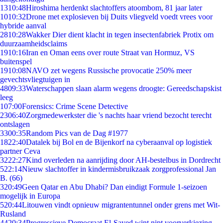
13
10:48
Hiroshima herdenkt slachtoffers atoombom, 81 jaar later
10
10:32
Drone met explosieven bij Duits vliegveld voedt vrees voor
hybride aanval
28
10:28
Wakker Dier dient klacht in tegen insectenfabriek Protix om
duurzaamheidsclaims
19
10:16
Iran en Oman eens over route Straat van Hormuz, VS
buitenspel
19
10:08
NAVO zet wegens Russische provocatie 250% meer
gevechtsvliegtuigen in
48
09:33
Waterschappen slaan alarm wegens droogte: Gereedschapskist
leeg
1
07:00
Forensics: Crime Scene Detective
23
06:40
Zorgmedewerkster die 's nachts haar vriend bezocht terecht
ontslagen
33
00:35
Random Pics van de Dag #1977
18
22:40
Datalek bij Bol en de Bijenkorf na cyberaanval op logistiek
partner Ceva
32
22:27
Kind overleden na aanrijding door AH-bestelbus in Dordrecht
5
22:14
Nieuw slachtoffer in kindermisbruikzaak zorgprofessional Jan
B. (66)
3
20:49
Geen Qatar en Abu Dhabi? Dan eindigt Formule 1-seizoen
mogelijk in Europa
5
20:44
Litouwen vindt opnieuw migrantentunnel onder grens met Wit-
Rusland
44
20:34
Progressieve Democraat El-Sayed wint nipt voorverkiezing