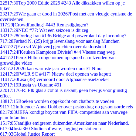
225
17:30
Top 2000 Editie 2025 #243 Alle dikzakken willen op je
lijken
232
17:29
Wie gaan er dood in 2026?Post met een vleugje cynisme de
overledenen.
1
17:29
[Crowdfunding] #443 Rentestijgingen?
183
17:29
NEC #77: Wat een seizoen is dit zeg
182
17:28
Oorlog Iran #136 Bridge and powerplant day incoming?
7
17:28
Farhad N. (25) krijgt levenslang voor aanslag Munchen
45
17:27
[Eva vd Wijdeven] geruchten over dakloosheid
144
17:24
[Keuken Kampioen Divisie] #44 Vitesse mag weg
44
17:21
Perez Hilton opgenomen op spoed na uitzenden van
gruwelijke video
28
17:21
2026 kan warmste jaar worden door El Nino
124
17:20
[WLR SC #417] Nieuw deel openen was kaputt
114
17:20
Lisa (38) vermoord door Afghaanse asielzoeker
207
17:19
Russia vs Ukraine #91
220
17:17
GR: Elk glas alcohol is riskant, geen bewijs voor gunstig
effect
188
17:15
Boeken worden opgekocht om chatbots te voeden
91
17:12
Influencer Anna Dobber over pestgedrag op gesponsorde reis
82
17:08
UEFA kondigt boycot van FIFA-competities aan vanwege
plan Infantino
15
17:05
Jaarlijks emigreren duizenden Amerikanen naar Nederland.
6
17:04
Insta360 Studio software, lagging en stotteren
6
17:03
Global Justice Report