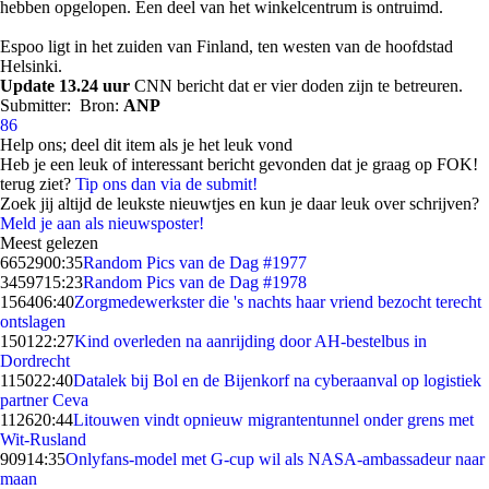
hebben opgelopen. Een deel van het winkelcentrum is ontruimd.
Espoo ligt in het zuiden van Finland, ten westen van de hoofdstad
Helsinki.
Update 13.24 uur
CNN bericht dat er vier doden zijn te betreuren.
Submitter:
Bron:
ANP
86
Help ons; deel dit item als je het leuk vond
Heb je een leuk of interessant bericht gevonden dat je graag op FOK!
terug ziet?
Tip ons dan via de submit!
Zoek jij altijd de leukste nieuwtjes en kun je daar leuk over schrijven?
Meld je aan als nieuwsposter!
Meest gelezen
66529
00:35
Random Pics van de Dag #1977
34597
15:23
Random Pics van de Dag #1978
1564
06:40
Zorgmedewerkster die 's nachts haar vriend bezocht terecht
ontslagen
1501
22:27
Kind overleden na aanrijding door AH-bestelbus in
Dordrecht
1150
22:40
Datalek bij Bol en de Bijenkorf na cyberaanval op logistiek
partner Ceva
1126
20:44
Litouwen vindt opnieuw migrantentunnel onder grens met
Wit-Rusland
909
14:35
Onlyfans-model met G-cup wil als NASA-ambassadeur naar
maan