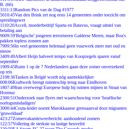
B. (66)
33
11:13
Random Pics van de Dag #1977
50
10:45
Van den Brink zet nog eens 14 gemeenten onder toezicht om
spreidingswet
11
10:20
Accell, moederbedrijf Sparta en Batavus, vraagt uitstel van
betaling aan
90
09:59
'Belgische' jongeren terroriseren Galderse Meren, maar Boa's
pakken topless zonnen aan
79
09:56
In veel gemeenten helemaal geen vuurwerk meer met oud en
nieuw
34
09:49
Albert Heijn halveert tempo van Koopzegels sparen vanaf
september
19
09:45
Ruim 1 op de 7 Nederlanders gaan deze zomer onverzekerd
op reis
21
08:36
Tanken in België wordt nóg aantrekkelijker
6
08:06
Kraftwerk brengt ruimteschip terug naar Eindhoven
18
07:49
Iran overweegt Europese hulp bij ruimen mijnen in Straat van
Hormuz
23
00:51
Onderzoek naar flyers met waarschuwing voor 'Israëlische
oorlogsmisdadigers'
30
00:44
Ceuta-leider noemt Marokkaanse grensaanval door migranten
'gruweldaad'
4
23:27
Zomervakantieweerbericht: aanhoudend zomers
1
22:57
Vollering de sterkste na lastige heuvelrit
3
20:59
EA Sports FC 27 toont The Grounds-modus