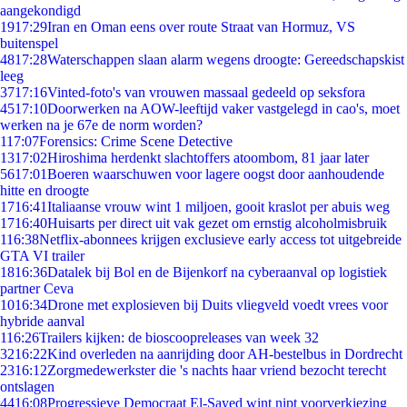
aangekondigd
19
17:29
Iran en Oman eens over route Straat van Hormuz, VS
buitenspel
48
17:28
Waterschappen slaan alarm wegens droogte: Gereedschapskist
leeg
37
17:16
Vinted-foto's van vrouwen massaal gedeeld op seksfora
45
17:10
Doorwerken na AOW-leeftijd vaker vastgelegd in cao's, moet
werken na je 67e de norm worden?
1
17:07
Forensics: Crime Scene Detective
13
17:02
Hiroshima herdenkt slachtoffers atoombom, 81 jaar later
56
17:01
Boeren waarschuwen voor lagere oogst door aanhoudende
hitte en droogte
17
16:41
Italiaanse vrouw wint 1 miljoen, gooit kraslot per abuis weg
17
16:40
Huisarts per direct uit vak gezet om ernstig alcoholmisbruik
1
16:38
Netflix-abonnees krijgen exclusieve early access tot uitgebreide
GTA VI trailer
18
16:36
Datalek bij Bol en de Bijenkorf na cyberaanval op logistiek
partner Ceva
10
16:34
Drone met explosieven bij Duits vliegveld voedt vrees voor
hybride aanval
1
16:26
Trailers kijken: de bioscoopreleases van week 32
32
16:22
Kind overleden na aanrijding door AH-bestelbus in Dordrecht
23
16:12
Zorgmedewerkster die 's nachts haar vriend bezocht terecht
ontslagen
44
16:08
Progressieve Democraat El-Sayed wint nipt voorverkiezing