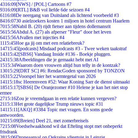
43
16:09
[NWS] / [POL] Cartoons #7
93
16:09
[RTL] B&B vol liefde 6de seizoen #4
61
16:08
De neergang van Duitsland als lichtend voorbeeld #3
84
16:07
30 asielzoekers kosten 1 miljoen in hotel centrum Haarlem
70
15:58
Nabil B. (20) rijdt fietser aan tijdens dollemansrit
56
15:56
Abdul A. (27) als afperser "Fleur" door het leven
64
15:56
Afvallen met injecties #4
11
15:45
Hoe ga jij om met een relatiebreuk?
147
15:45
[podcasts] Misdaad podcasts #3 - Twee weken taakstraf
143
15:42
[SBS6] Vandaag Inside #136 - Boekje pluggen.
243
15:38
Afbeeldingen die je gemaakt hebt met AI
15
15:34
Waarom doen vrouwen altijd hun telly in de kontzak?
130
15:29
[DRT SC] #6: RendacGoden sponsored by TONZON
163
15:22
Voorspel hier het warmtegetal van 2026
141
15:18
sc Heerenveen #52: Waar Koning Sarr de dienst uitmaakt
185
15:17
[SBS6] De Oranjezomer #10 Helene je kan het niet stop
ermee
27
15:16
Zou je vreemdgaan in een relatie kunnen vergeven?
21
15:13
Het grote dagelijkse Trump nieuws topic #31
141
15:11
[AKQ] #3384 Topic met vragen. En soms goede
antwoorden.
102
15:09
[Breien] Deel 21, met zomerbreisels
72
15:08
Voedselwaakhond wil dat Efteling stopt met onbeperkt
frisdrank
38
15:06
Droneaanval op Oekrains vliegtuig in Leipzig