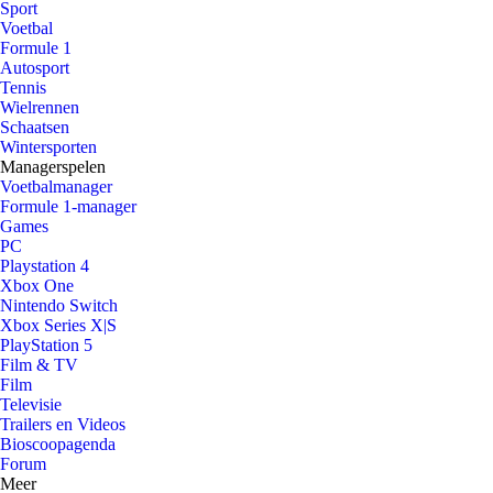
Sport
Voetbal
Formule 1
Autosport
Tennis
Wielrennen
Schaatsen
Wintersporten
Managerspelen
Voetbalmanager
Formule 1-manager
Games
PC
Playstation 4
Xbox One
Nintendo Switch
Xbox Series X|S
PlayStation 5
Film & TV
Film
Televisie
Trailers en Videos
Bioscoopagenda
Forum
Meer