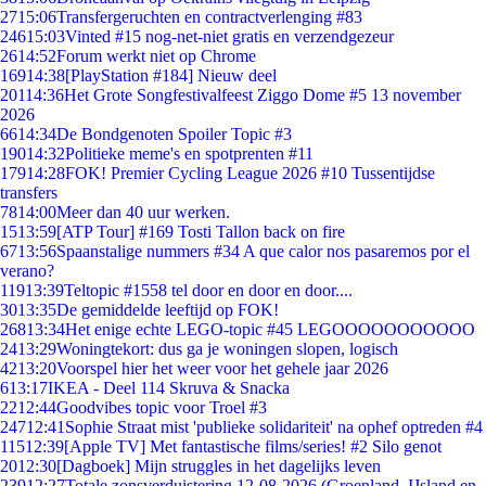
27
15:06
Transfergeruchten en contractverlenging #83
246
15:03
Vinted #15 nog-net-niet gratis en verzendgezeur
26
14:52
Forum werkt niet op Chrome
169
14:38
[PlayStation #184] Nieuw deel
201
14:36
Het Grote Songfestivalfeest Ziggo Dome #5 13 november
2026
66
14:34
De Bondgenoten Spoiler Topic #3
190
14:32
Politieke meme's en spotprenten #11
179
14:28
FOK! Premier Cycling League 2026 #10 Tussentijdse
transfers
78
14:00
Meer dan 40 uur werken.
15
13:59
[ATP Tour] #169 Tosti Tallon back on fire
67
13:56
Spaanstalige nummers #34 A que calor nos pasaremos por el
verano?
119
13:39
Teltopic #1558 tel door en door en door....
30
13:35
De gemiddelde leeftijd op FOK!
268
13:34
Het enige echte LEGO-topic #45 LEGOOOOOOOOOOO
24
13:29
Woningtekort: dus ga je woningen slopen, logisch
42
13:20
Voorspel hier het weer voor het gehele jaar 2026
6
13:17
IKEA - Deel 114 Skruva & Snacka
22
12:44
Goodvibes topic voor Troel #3
247
12:41
Sophie Straat mist 'publieke solidariteit' na ophef optreden #4
115
12:39
[Apple TV] Met fantastische films/series! #2 Silo genot
20
12:30
[Dagboek] Mijn struggles in het dagelijks leven
239
12:27
Totale zonsverduistering 12-08-2026 (Groenland, IJsland en