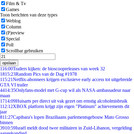
Film & Tv
Games
Toon berichten van deze types
Weblog
Column
(P)review
Special
Poll
Scrollbar gebruiken
opslaan
1
16:00
Trailers kijken: de bioscoopreleases van week 32
18
15:23
Random Pics van de Dag #1978
1
15:21
Netflix-abonnees krijgen exclusieve early access tot uitgebreide
GTA VI trailer
44
14:35
Onlyfans-model met G-cup wil als NASA-ambassadeur naar
maan
17
14:09
Huisarts per direct uit vak gezet om ernstig alcoholmisbruik
1
12:12
XBOX platform krijgt zijn eigen "Platinum" achievements dit
jaar
8
11:27
Capibara's lopen Braziliaans parlementsgebouw Mato Grosso
binnen
39
10:59
Israël meldt dood twee militairen in Zuid-Libanon, vergelding
aangekondigd