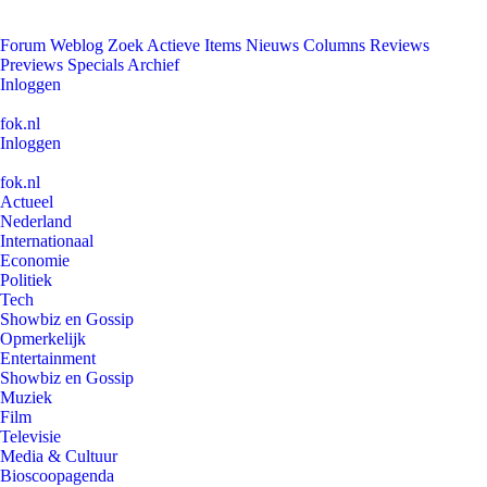
Forum
Weblog
Zoek
Actieve Items
Nieuws
Columns
Reviews
Previews
Specials
Archief
Inloggen
fok.nl
Inloggen
fok.nl
Actueel
Nederland
Internationaal
Economie
Politiek
Tech
Showbiz en Gossip
Opmerkelijk
Entertainment
Showbiz en Gossip
Muziek
Film
Televisie
Media & Cultuur
Bioscoopagenda