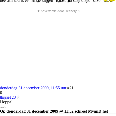
nee dan zou ik een smsje krijgen "fsjiosdfjio sdsji ofsjio" ofzo..
▼ Advertentie door Refinery89
donderdag 31 december 2009, 11:55 uur
#21
0
thijsje123
Hoppa!
quote:
Op donderdag 31 december 2009 @ 11:52 schreef MvanD het
volgende: