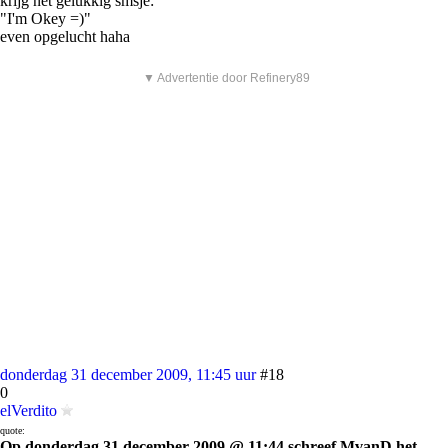
krijg net gelukkig smsje:
"I'm Okey =)"
even opgelucht haha
▼ Advertentie door Refinery89
donderdag 31 december 2009, 11:45 uur
#18
0
elVerdito
quote:
Op donderdag 31 december 2009 @ 11:44 schreef MvanD het