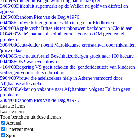
21
05/08
Tanken in België wordt nóg aantrekkelijker
34
05/08
Dirk sluit supermarkt op de Wallen na golf van diefstal en
agressie
12
05/08
Random Pics van de Dag #1976
6
04/08
Kraftwerk brengt ruimteschip terug naar Eindhoven
20
04/08
Apple vecht Britse eis tot inbouwen backdoor in iCloud aan
81
04/08
'Witte' mannen discrimineren is volgens OM geen enkel
probleem
30
04/08
Ceuta-leider noemt Marokkaanse grensaanval door migranten
'gruweldaad'
6
04/08
Grote natuurbrand Boschhuizerbergen groeit naar 100 hectare
6
04/08
FOK! was even down
41
04/08
Regering VS geeft scholen die 'genderidentiteit' van kinderen
verbergen voor ouders ultimatum
59
04/08
Vrouw die asielzoekers hielp in Athene vermoord door
Afghaanse asielzoeker
25
04/08
Lekker op vakantie naar Afghanistan volgens Taliban geen
probleem
23
04/08
Random Pics van de Dag #1975
Laatste items
Laatste items
Toon berichten uit deze thema's
Actueel
Entertainment
Sport