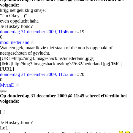
volgende:
krijg net gelukkig smsje:
"I'm Okey =)"
even opgelucht haha
Je Huskey-hond?
donderdag 31 december 2009, 11:46 uur
#19
0
mooi-nederland
Wat een gek, maar ik zie niet staan of die nou is opgepakt of
neergeschoten of gevlucht.
[URL=http://img3.imageshack.us/i/nederland.jpg/]
[IMG]http://img3.imageshack.us/img3/7632/nederland.jpg[/IMG]
[/URL]
donderdag 31 december 2009, 11:52 uur
#20
0
MvanD
quote:
Op donderdag 31 december 2009 @ 11:45 schreef elVerdito het
volgende:
[..]
Je Huskey-hond?
LoL