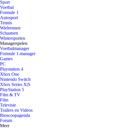
Sport
Voetbal
Formule 1
Autosport
Tennis
Wielrennen
Schaatsen
Wintersporten
Managerspelen
Voetbalmanager
Formule 1-manager
Games
PC
Playstation 4
Xbox One
Nintendo Switch
Xbox Series X|S
PlayStation 5
Film & TV
Film
Televisie
Trailers en Videos
Bioscoopagenda
Forum
Meer