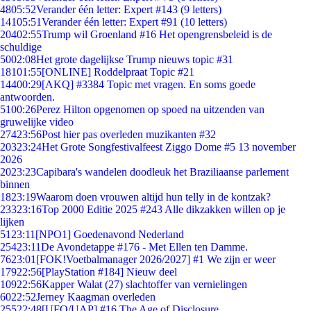
48
05:52
Verander één letter: Expert #143 (9 letters)
141
05:51
Verander één letter: Expert #91 (10 letters)
204
02:55
Trump wil Groenland #16 Het opengrensbeleid is de
schuldige
50
02:08
Het grote dagelijkse Trump nieuws topic #31
181
01:55
[ONLINE] Roddelpraat Topic #21
144
00:29
[AKQ] #3384 Topic met vragen. En soms goede
antwoorden.
51
00:26
Perez Hilton opgenomen op spoed na uitzenden van
gruwelijke video
274
23:56
Post hier pas overleden muzikanten #32
203
23:24
Het Grote Songfestivalfeest Ziggo Dome #5 13 november
2026
20
23:23
Capibara's wandelen doodleuk het Braziliaanse parlement
binnen
18
23:19
Waarom doen vrouwen altijd hun telly in de kontzak?
233
23:16
Top 2000 Editie 2025 #243 Alle dikzakken willen op je
lijken
51
23:11
[NPO1] Goedenavond Nederland
254
23:11
De Avondetappe #176 - Met Ellen ten Damme.
76
23:01
[FOK!Voetbalmanager 2026/2027] #1 We zijn er weer
179
22:56
[PlayStation #184] Nieuw deel
109
22:56
Kapper Walat (27) slachtoffer van vernielingen
60
22:52
Jerney Kaagman overleden
255
22:48
[UFO/UAP] #16 The Age of Disclosure