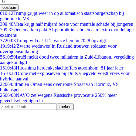
opslaan
0
10:12
Trump grijpt weer in op automatisch staatsburgerschap bij
geboorte in VS
3
09:40
Meta krijgt half miljard boete voor mentale schade bij jongeren
7
09:37
Denemarken pakt AI-gebruik in scholen aan: extra mondelinge
examens
37
20:03
Trump wil dat J.D. Vance hem in 2028 opvolgt
19
19:42
'Zwarte weduwes' in Rusland trouwen soldaten voor
overlijdensuitkering
56
10:59
Israël meldt dood twee militairen in Zuid-Libanon, vergelding
aangekondigd
15
10:48
Hiroshima herdenkt slachtoffers atoombom, 81 jaar later
16
10:32
Drone met explosieven bij Duits vliegveld voedt vrees voor
hybride aanval
22
06/08
Iran en Oman eens over route Straat van Hormuz, VS
buitenspel
25
06/08
NAVO zet wegens Russische provocatie 250% meer
gevechtsvliegtuigen in