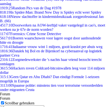
aanslag
19
19:25
Random Pics van de Dag #1978
8
18:19
In Spider-Man: Brand New Day is Spidey echt weer Spidey
6
18:18
Nieuw slachtoffer in kindermisbruikzaak zorgprofessional Jan
B. (66)
45
17:10
Doorwerken na AOW-leeftijd vaker vastgelegd in cao's, moet
werken na je 67e de norm worden?
1
17:07
Forensics: Crime Scene Detective
56
17:01
Boeren waarschuwen voor lagere oogst door aanhoudende
hitte en droogte
17
16:41
Italiaanse vrouw wint 1 miljoen, gooit kraslot per abuis weg
18
16:36
Datalek bij Bol en de Bijenkorf na cyberaanval op logistiek
partner Ceva
23
16:12
Zorgmedewerkster die 's nachts haar vriend bezocht terecht
ontslagen
36
15:56
Hackers roven Coldcard-bitcoinwallets leeg voor 114 miljoen
dollar
3
15:13
Geen Qatar en Abu Dhabi? Dan eindigt Formule 1-seizoen
mogelijk in Europa
31
13:00
Spaanse politie: minstens tien voor terrorisme veroordeelden
onder migranten Ceuta
Forum
Forum
Scrollbar gebruiken