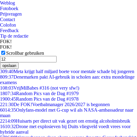
Weblog
Fotoboek
Prijsvragen
Contact
Colofon
Feedback
Tip de redactie
FOK!
FOK!
Scrollbar gebruiken
opslaan
3
09:40
Meta krijgt half miljard boete voor mentale schade bij jongeren
8
09:37
Denemarken pakt AI-gebruik in scholen aan: extra mondelinge
examens
1
08:03
VrijMiBabes #316 (not very sfw!)
18
07:34
Random Pics van de Dag #1979
19
00:45
Random Pics van de Dag #1978
2
21:30
De FOK!Voetbalmanager 2026/2027 is begonnen
60
14:35
Onlyfans-model met G-cup wil als NASA-ambassadeur naar
maan
22
14:09
Huisarts per direct uit vak gezet om ernstig alcoholmisbruik
16
10:32
Drone met explosieven bij Duits vliegveld voedt vrees voor
hybride aanval