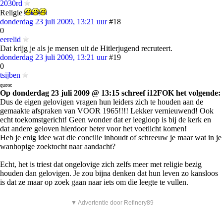
2030rd
Religie
donderdag 23 juli 2009, 13:21 uur
#18
0
eerelid
Dat krijg je als je mensen uit de Hitlerjugend recruteert.
donderdag 23 juli 2009, 13:21 uur
#19
0
tsijben
quote:
Op donderdag 23 juli 2009 @ 13:15 schreef i12FOK het volgende:
Dus de eigen gelovigen vragen hun leiders zich te houden aan de
gemaakte afspraken van VOOR 1965!!!! Lekker vernieuwend! Ook
echt toekomstgericht! Geen wonder dat er leegloop is bij de kerk en
dat andere geloven hierdoor beter voor het voetlicht komen!
Heb je enig idee wat die concilie inhoudt of schreeuw je maar wat in je
wanhopige zoektocht naar aandacht?
Echt, het is triest dat ongelovige zich zelfs meer met religie bezig
houden dan gelovigen. Je zou bijna denken dat hun leven zo kansloos
is dat ze maar op zoek gaan naar iets om die leegte te vullen.
▼ Advertentie door Refinery89