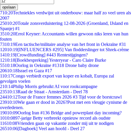
opslaan
7
10:20
Techniekles verdwijnt uit onderbouw: maar half zo veel uren als
2007
250
10:20
Totale zonsverduistering 12-08-2026 (Groenland, IJsland en
Spanje) #1
35
10:20
Errol Keyner: Accountants willen gewoon niks leren van hun
fouten
73
10:19
Een tactische/militaire analyse van het front in Oekraïne #31
120
10:19
[INFLUENCERS #295] Van flodderslinger tot Shrek-crème
14
10:19
[Crowdfunding] #443 Rentestijgingen?
12
10:18
[Boekbespreking] Yesteryear - Caro Claire Burke
55
10:18
Oorlog in Oekraïne #1318 Drone baby drone
206
10:18
Israel en Gaza #17
1
10:17
Congo verbiedt export van koper en kobalt, Europa zal
gevolgen voelen
2
10:14
Philip Morris gebruikt AI voor rookcampagne
235
10:13
Raad de Straat - Amsterdam - Deel 78
244
10:12
Tour de France femmes 2026 #3 Tijd voor de borstcrawl
239
10:10
Wie gaan er dood in 2026?Post met een vleugje cynisme de
overledenen.
190
10:09
Oorlog Iran #136 Bridge and powerplant day incoming?
10
10:08
97-jarige Betty verbreekt opnieuw record als oudste
116
10:08
Vrienden gaan op vakantie zonder mij uit te nodigen
265
10:06
[Dagboek] Veel aan hoofd - Deel 27