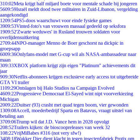
3
10:02
Meta krijgt half miljard boete voor mentale schade bij jongeren
56
09:59
Israël meldt dood twee militairen in Zuid-Libanon, vergelding
aangekondigd
12
09:54
PS5-doos waarschuwt voor einde fysieke games
39
09:53
Vinted-foto's van vrouwen massaal gedeeld op seksfora
19
09:52
'Zwarte weduwes' in Rusland trouwen soldaten voor
overlijdensuitkering
27
09:44
NPO-manager Menno de Boer geschorst na dickpic in
groepsapp
60
09:36
Onlyfans-model met G-cup wil als NASA-ambassadeur naar
maan
3
09:33
XBOX platform krijgt zijn eigen "Platinum" achievements dit
jaar
9
09:30
Netflix-abonnees krijgen exclusieve early access tot uitgebreide
GTA VI trailer
11
09:29
Ontslagen bij Halo Studios na Campaign Evolved
46
09:22
Progressieve Democraat El-Sayed wint nipt voorverkiezing
Michigan
20
09:22
Duitser (93) crasht met quad tegen boom, vier gewonden
13
09:08
Accell, moederbedrijf Sparta en Batavus, vraagt uitstel van
betaling aan
37
09:06
Trump wil dat J.D. Vance hem in 2028 opvolgt
2
08:52
Trailers kijken: de bioscoopreleases van week 32
1
08:22
VrijMiBabes #316 (not very sfw!)
34
08:18
Wakker Dier dient klacht in tegen insectenfabriek Protix om