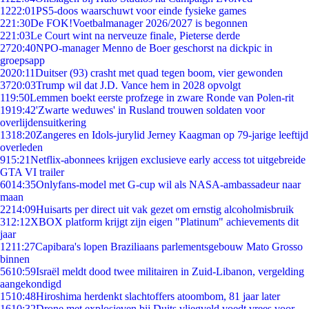
12
22:01
PS5-doos waarschuwt voor einde fysieke games
2
21:30
De FOK!Voetbalmanager 2026/2027 is begonnen
2
21:03
Le Court wint na nerveuze finale, Pieterse derde
27
20:40
NPO-manager Menno de Boer geschorst na dickpic in
groepsapp
20
20:11
Duitser (93) crasht met quad tegen boom, vier gewonden
37
20:03
Trump wil dat J.D. Vance hem in 2028 opvolgt
1
19:50
Lemmen boekt eerste profzege in zware Ronde van Polen-rit
19
19:42
'Zwarte weduwes' in Rusland trouwen soldaten voor
overlijdensuitkering
13
18:20
Zangeres en Idols-jurylid Jerney Kaagman op 79-jarige leeftijd
overleden
9
15:21
Netflix-abonnees krijgen exclusieve early access tot uitgebreide
GTA VI trailer
60
14:35
Onlyfans-model met G-cup wil als NASA-ambassadeur naar
maan
22
14:09
Huisarts per direct uit vak gezet om ernstig alcoholmisbruik
3
12:12
XBOX platform krijgt zijn eigen "Platinum" achievements dit
jaar
12
11:27
Capibara's lopen Braziliaans parlementsgebouw Mato Grosso
binnen
56
10:59
Israël meldt dood twee militairen in Zuid-Libanon, vergelding
aangekondigd
15
10:48
Hiroshima herdenkt slachtoffers atoombom, 81 jaar later
16
10:32
Drone met explosieven bij Duits vliegveld voedt vrees voor