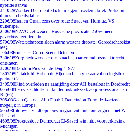
hybride aanval
34
10:28
Wakker Dier dient klacht in tegen insectenfabriek Protix om
duurzaamheidsclaims
22
06/08
Iran en Oman eens over route Straat van Hormuz, VS
buitenspel
25
06/08
NAVO zet wegens Russische provocatie 250% meer
gevechtsvliegtuigen in
57
06/08
Waterschappen slaan alarm wegens droogte: Gereedschapskist
leeg
1
06/08
Forensics: Crime Scene Detective
23
06/08
Zorgmedewerkster die 's nachts haar vriend bezocht terecht
ontslagen
37
06/08
Random Pics van de Dag #1977
18
05/08
Datalek bij Bol en de Bijenkorf na cyberaanval op logistiek
partner Ceva
34
05/08
Kind overleden na aanrijding door AH-bestelbus in Dordrecht
6
05/08
Nieuw slachtoffer in kindermisbruikzaak zorgprofessional Jan
B. (66)
3
05/08
Geen Qatar en Abu Dhabi? Dan eindigt Formule 1-seizoen
mogelijk in Europa
5
05/08
Litouwen vindt opnieuw migrantentunnel onder grens met Wit-
Rusland
46
05/08
Progressieve Democraat El-Sayed wint nipt voorverkiezing
Michigan