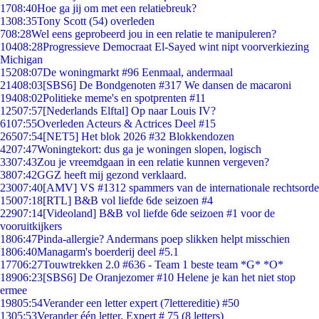
17
08:40
Hoe ga jij om met een relatiebreuk?
13
08:35
Tony Scott (54) overleden
7
08:28
Wel eens geprobeerd jou in een relatie te manipuleren?
104
08:28
Progressieve Democraat El-Sayed wint nipt voorverkiezing
Michigan
152
08:07
De woningmarkt #96 Eenmaal, andermaal
214
08:03
[SBS6] De Bondgenoten #317 We dansen de macaroni
194
08:02
Politieke meme's en spotprenten #11
125
07:57
[Nederlands Elftal] Op naar Louis IV?
61
07:55
Overleden Acteurs & Actrices Deel #15
265
07:54
[NET5] Het blok 2026 #32 Blokkendozen
42
07:47
Woningtekort: dus ga je woningen slopen, logisch
33
07:43
Zou je vreemdgaan in een relatie kunnen vergeven?
38
07:42
GGZ heeft mij gezond verklaard.
230
07:40
[AMV] VS #1312 spammers van de internationale rechtsorde
150
07:18
[RTL] B&B vol liefde 6de seizoen #4
229
07:14
[Videoland] B&B vol liefde 6de seizoen #1 voor de
vooruitkijkers
18
06:47
Pinda-allergie? Andermans poep slikken helpt misschien
18
06:40
Managarm's boerderij deel #5.1
177
06:27
Touwtrekken 2.0 #636 - Team 1 beste team *G* *O*
189
06:23
[SBS6] De Oranjezomer #10 Helene je kan het niet stop
ermee
198
05:54
Verander een letter expert (7lettereditie) #50
13
05:53
Verander één letter. Expert # 75 (8 letters)