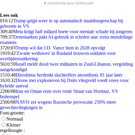
▼ Advertentie door Refinery89
Lees ook
0
10:12
Trump grijpt weer in op automatisch staatsburgerschap bij
geboorte in VS
3
09:40
Meta krijgt half miljard boete voor mentale schade bij jongeren
7
09:37
Denemarken pakt AI-gebruik in scholen aan: extra mondelinge
examens
37
20:03
Trump wil dat J.D. Vance hem in 2028 opvolgt
19
19:42
'Zwarte weduwes' in Rusland trouwen soldaten voor
overlijdensuitkering
56
10:59
Israël meldt dood twee militairen in Zuid-Libanon, vergelding
aangekondigd
15
10:48
Hiroshima herdenkt slachtoffers atoombom, 81 jaar later
16
10:32
Drone met explosieven bij Duits vliegveld voedt vrees voor
hybride aanval
22
06/08
Iran en Oman eens over route Straat van Hormuz, VS
buitenspel
25
06/08
NAVO zet wegens Russische provocatie 250% meer
gevechtsvliegtuigen in
Font-grootte:
Normaal
Kleiner
regelhoogte :