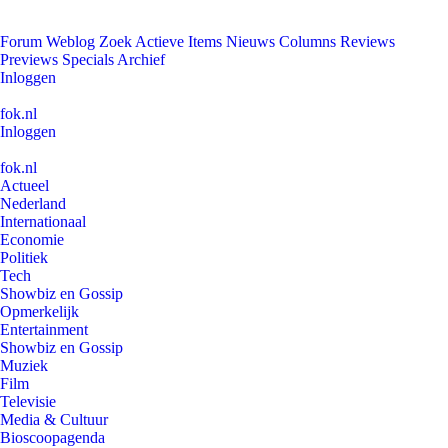
Forum
Weblog
Zoek
Actieve Items
Nieuws
Columns
Reviews
Previews
Specials
Archief
Inloggen
fok.nl
Inloggen
fok.nl
Actueel
Nederland
Internationaal
Economie
Politiek
Tech
Showbiz en Gossip
Opmerkelijk
Entertainment
Showbiz en Gossip
Muziek
Film
Televisie
Media & Cultuur
Bioscoopagenda