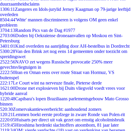
duurzaamheidsclaims
13
06:11
Zangeres en Idols-jurylid Jerney Kaagman op 79-jarige leeftijd
overleden
85
04:44
'Witte' mannen discrimineren is volgens OM geen enkel
probleem
37
04:13
Random Pics van de Dag #1977
27
03:06
Doden bij Oekraïense droneaanvallen op Moskou en Sint-
Petersburg
34
01:01
Kind overleden na aanrijding door AH-bestelbus in Dordrecht
53
00:28
Van den Brink zet nog eens 14 gemeenten onder toezicht om
spreidingswet
25
22:56
NAVO zet wegens Russische provocatie 250% meer
gevechtsvliegtuigen in
22
22:50
Iran en Oman eens over route Straat van Hormuz, VS
buitenspel
2
22:17
Le Court wint na nerveuze finale, Pieterse derde
16
21:00
Drone met explosieven bij Duits vliegveld voedt vrees voor
hybride aanval
12
20:48
Capibara's lopen Braziliaans parlementsgebouw Mato Grosso
binnen
5
20:30
Zomervakantieweerbericht: aanhoudend zomers
1
20:21
Lemmen boekt eerste profzege in zware Ronde van Polen-rit
22
20:05
Huisarts per direct uit vak gezet om ernstig alcoholmisbruik
15
19:45
Hiroshima herdenkt slachtoffers atoombom, 81 jaar later
21
19:34
OM: vierde verdachte (18) vast op verdenking van beramen