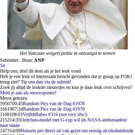
Het Vaticaan weigert petitie in ontvangst te nemen
Submitter:
Bron:
ANP
54
Help ons; deel dit item als je het leuk vond
Heb je een leuk of interessant bericht gevonden dat je graag op FOK!
terug ziet?
Tip ons dan via de submit!
Zoek jij altijd de leukste nieuwtjes en kun je daar leuk over schrijven?
Meld je aan als nieuwsposter!
Meest gelezen
59507
00:45
Random Pics van de Dag #1978
16619
07:34
Random Pics van de Dag #1979
11681
08:03
VrijMiBabes #316 (not very sfw!)
2152
14:35
Onlyfans-model met G-cup wil als NASA-ambassadeur
naar maan
1473
14:09
Huisarts per direct uit vak gezet om ernstig alcoholmisbruik