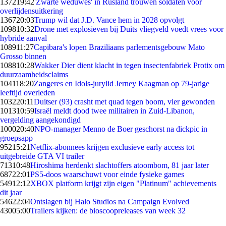
1372
19:42
'Zwarte weduwes' in Rusland trouwen soldaten voor
overlijdensuitkering
1367
20:03
Trump wil dat J.D. Vance hem in 2028 opvolgt
1098
10:32
Drone met explosieven bij Duits vliegveld voedt vrees voor
hybride aanval
1089
11:27
Capibara's lopen Braziliaans parlementsgebouw Mato
Grosso binnen
1088
10:28
Wakker Dier dient klacht in tegen insectenfabriek Protix om
duurzaamheidsclaims
1041
18:20
Zangeres en Idols-jurylid Jerney Kaagman op 79-jarige
leeftijd overleden
1032
20:11
Duitser (93) crasht met quad tegen boom, vier gewonden
1013
10:59
Israël meldt dood twee militairen in Zuid-Libanon,
vergelding aangekondigd
1000
20:40
NPO-manager Menno de Boer geschorst na dickpic in
groepsapp
952
15:21
Netflix-abonnees krijgen exclusieve early access tot
uitgebreide GTA VI trailer
713
10:48
Hiroshima herdenkt slachtoffers atoombom, 81 jaar later
687
22:01
PS5-doos waarschuwt voor einde fysieke games
549
12:12
XBOX platform krijgt zijn eigen "Platinum" achievements
dit jaar
546
22:04
Ontslagen bij Halo Studios na Campaign Evolved
430
05:00
Trailers kijken: de bioscoopreleases van week 32