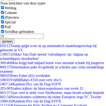
Toon berichten van deze types
Weblog
Column
(P)review
Special
Poll
Scrollbar gebruiken
opslaan
0
10:12
Trump grijpt weer in op automatisch staatsburgerschap bij
geboorte in VS
13
09:51
Dikke Van Dale neemt 'vulvalippen' op: 'stigma op
schaamlippen doorbreken'
3
09:40
Meta krijgt half miljard boete voor mentale schade bij jongeren
8
09:37
Denemarken pakt AI-gebruik in scholen aan: extra mondelinge
examens
9
09:05
Peter Faber (82) overleden
1
08:03
VrijMiBabes #316 (not very sfw!)
18
07:34
Random Pics van de Dag #1979
2
05:00
Trailers kijken: de bioscoopreleases van week 32
0
03:37
Ajax veel te sterk voor Shelbourne, maar houdt schade beperkt
0
02:34
Nieuwkomers schitteren bij ruime Europese zege FC Twente
19
00:45
Random Pics van de Dag #1978
11
22:04
Ontslagen bij Halo Studios na Campaign Evolved