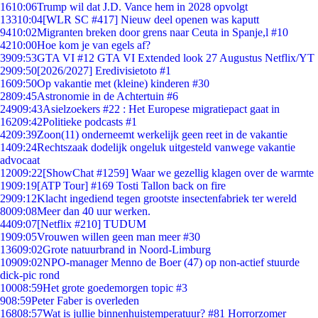
16
10:06
Trump wil dat J.D. Vance hem in 2028 opvolgt
133
10:04
[WLR SC #417] Nieuw deel openen was kaputt
94
10:02
Migranten breken door grens naar Ceuta in Spanje,l #10
42
10:00
Hoe kom je van egels af?
39
09:53
GTA VI #12 GTA VI Extended look 27 Augustus Netflix/YT
29
09:50
[2026/2027] Eredivisietoto #1
16
09:50
Op vakantie met (kleine) kinderen #30
28
09:45
Astronomie in de Achtertuin #6
249
09:43
Asielzoekers #22 : Het Europese migratiepact gaat in
162
09:42
Politieke podcasts #1
42
09:39
Zoon(11) onderneemt werkelijk geen reet in de vakantie
14
09:24
Rechtszaak dodelijk ongeluk uitgesteld vanwege vakantie
advocaat
120
09:22
[ShowChat #1259] Waar we gezellig klagen over de warmte
19
09:19
[ATP Tour] #169 Tosti Tallon back on fire
29
09:12
Klacht ingediend tegen grootste insectenfabriek ter wereld
80
09:08
Meer dan 40 uur werken.
44
09:07
[Netflix #210] TUDUM
19
09:05
Vrouwen willen geen man meer #30
136
09:02
Grote natuurbrand in Noord-Limburg
109
09:02
NPO-manager Menno de Boer (47) op non-actief stuurde
dick-pic rond
100
08:59
Het grote goedemorgen topic #3
9
08:59
Peter Faber is overleden
168
08:57
Wat is jullie binnenhuistemperatuur? #81 Horrorzomer