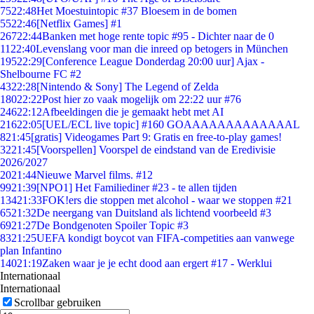
75
22:48
Het Moestuintopic #37 Bloesem in de bomen
55
22:46
[Netflix Games] #1
267
22:44
Banken met hoge rente topic #95 - Dichter naar de 0
11
22:40
Levenslang voor man die inreed op betogers in München
195
22:29
[Conference League Donderdag 20:00 uur] Ajax -
Shelbourne FC #2
43
22:28
[Nintendo & Sony] The Legend of Zelda
180
22:22
Post hier zo vaak mogelijk om 22:22 uur #76
246
22:12
Afbeeldingen die je gemaakt hebt met AI
216
22:05
[UEL/ECL live topic] #160 GOAAAAAAAAAAAAAL
8
21:45
[gratis] Videogames Part 9: Gratis en free-to-play games!
32
21:45
[Voorspellen] Voorspel de eindstand van de Eredivisie
2026/2027
20
21:44
Nieuwe Marvel films. #12
99
21:39
[NPO1] Het Familiediner #23 - te allen tijden
134
21:33
FOK!ers die stoppen met alcohol - waar we stoppen #21
65
21:32
De neergang van Duitsland als lichtend voorbeeld #3
69
21:27
De Bondgenoten Spoiler Topic #3
83
21:25
UEFA kondigt boycot van FIFA-competities aan vanwege
plan Infantino
140
21:19
Zaken waar je je echt dood aan ergert #17 - Werklui
Internationaal
Internationaal
Scrollbar gebruiken