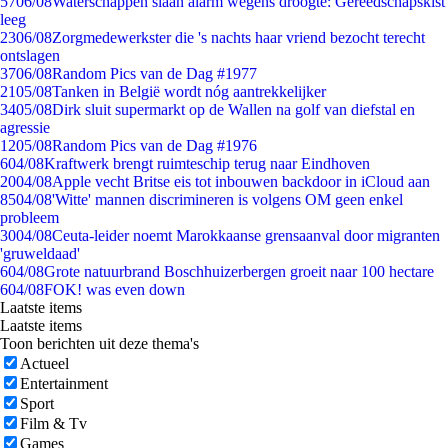
57
06/08
Waterschappen slaan alarm wegens droogte: Gereedschapskist
leeg
23
06/08
Zorgmedewerkster die 's nachts haar vriend bezocht terecht
ontslagen
37
06/08
Random Pics van de Dag #1977
21
05/08
Tanken in België wordt nóg aantrekkelijker
34
05/08
Dirk sluit supermarkt op de Wallen na golf van diefstal en
agressie
12
05/08
Random Pics van de Dag #1976
6
04/08
Kraftwerk brengt ruimteschip terug naar Eindhoven
20
04/08
Apple vecht Britse eis tot inbouwen backdoor in iCloud aan
85
04/08
'Witte' mannen discrimineren is volgens OM geen enkel
probleem
30
04/08
Ceuta-leider noemt Marokkaanse grensaanval door migranten
'gruweldaad'
6
04/08
Grote natuurbrand Boschhuizerbergen groeit naar 100 hectare
6
04/08
FOK! was even down
Laatste items
Laatste items
Toon berichten uit deze thema's
Actueel
Entertainment
Sport
Film & Tv
Games