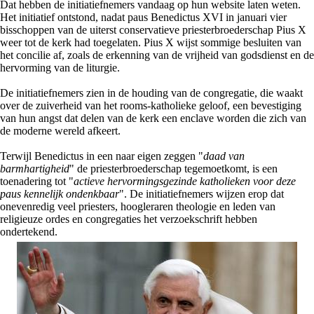
Dat hebben de initiatiefnemers vandaag op hun website laten weten.
Het initiatief ontstond, nadat paus Benedictus XVI in januari vier
bisschoppen van de uiterst conservatieve priesterbroederschap Pius X
weer tot de kerk had toegelaten. Pius X wijst sommige besluiten van
het concilie af, zoals de erkenning van de vrijheid van godsdienst en de
hervorming van de liturgie.
De initiatiefnemers zien in de houding van de congregatie, die waakt
over de zuiverheid van het rooms-katholieke geloof, een bevestiging
van hun angst dat delen van de kerk een enclave worden die zich van
de moderne wereld afkeert.
Terwijl Benedictus in een naar eigen zeggen "
daad van
barmhartigheid
" de priesterbroederschap tegemoetkomt, is een
toenadering tot "
actieve hervormingsgezinde katholieken voor deze
paus kennelijk ondenkbaar
". De initiatiefnemers wijzen erop dat
onevenredig veel priesters, hoogleraren theologie en leden van
religieuze ordes en congregaties het verzoekschrift hebben
ondertekend.