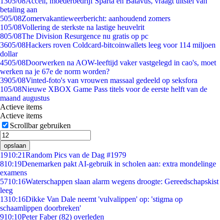
13
05/08
Accell, moederbedrijf Sparta en Batavus, vraagt uitstel van
betaling aan
5
05/08
Zomervakantieweerbericht: aanhoudend zomers
1
05/08
Vollering de sterkste na lastige heuvelrit
8
05/08
The Division Resurgence nu gratis op pc
36
05/08
Hackers roven Coldcard-bitcoinwallets leeg voor 114 miljoen
dollar
45
05/08
Doorwerken na AOW-leeftijd vaker vastgelegd in cao's, moet
werken na je 67e de norm worden?
39
05/08
Vinted-foto's van vrouwen massaal gedeeld op seksfora
1
05/08
Nieuwe XBOX Game Pass titels voor de eerste helft van de
maand augustus
Actieve items
Actieve items
Scrollbar gebruiken
opslaan
19
10:21
Random Pics van de Dag #1979
8
10:19
Denemarken pakt AI-gebruik in scholen aan: extra mondelinge
examens
57
10:16
Waterschappen slaan alarm wegens droogte: Gereedschapskist
leeg
13
10:16
Dikke Van Dale neemt 'vulvalippen' op: 'stigma op
schaamlippen doorbreken'
9
10:10
Peter Faber (82) overleden