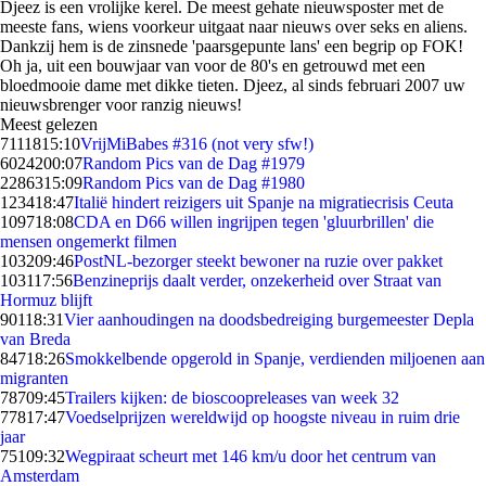
Djeez is een vrolijke kerel. De meest gehate nieuwsposter met de
meeste fans, wiens voorkeur uitgaat naar nieuws over seks en aliens.
Dankzij hem is de zinsnede 'paarsgepunte lans' een begrip op FOK!
Oh ja, uit een bouwjaar van voor de 80's en getrouwd met een
bloedmooie dame met dikke tieten. Djeez, al sinds februari 2007 uw
nieuwsbrenger voor ranzig nieuws!
Meest gelezen
71118
15:10
VrijMiBabes #316 (not very sfw!)
60242
00:07
Random Pics van de Dag #1979
22863
15:09
Random Pics van de Dag #1980
1234
18:47
Italië hindert reizigers uit Spanje na migratiecrisis Ceuta
1097
18:08
CDA en D66 willen ingrijpen tegen 'gluurbrillen' die
mensen ongemerkt filmen
1032
09:46
PostNL-bezorger steekt bewoner na ruzie over pakket
1031
17:56
Benzineprijs daalt verder, onzekerheid over Straat van
Hormuz blijft
901
18:31
Vier aanhoudingen na doodsbedreiging burgemeester Depla
van Breda
847
18:26
Smokkelbende opgerold in Spanje, verdienden miljoenen aan
migranten
787
09:45
Trailers kijken: de bioscoopreleases van week 32
778
17:47
Voedselprijzen wereldwijd op hoogste niveau in ruim drie
jaar
751
09:32
Wegpiraat scheurt met 146 km/u door het centrum van
Amsterdam