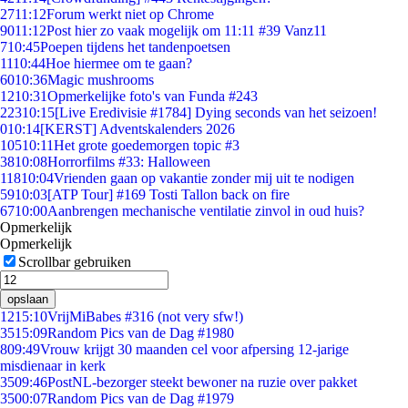
27
11:12
Forum werkt niet op Chrome
90
11:12
Post hier zo vaak mogelijk om 11:11 #39 Vanz11
7
10:45
Poepen tijdens het tandenpoetsen
11
10:44
Hoe hiermee om te gaan?
60
10:36
Magic mushrooms
12
10:31
Opmerkelijke foto's van Funda #243
223
10:15
[Live Eredivisie #1784] Dying seconds van het seizoen!
0
10:14
[KERST] Adventskalenders 2026
105
10:11
Het grote goedemorgen topic #3
38
10:08
Horrorfilms #33: Halloween
118
10:04
Vrienden gaan op vakantie zonder mij uit te nodigen
59
10:03
[ATP Tour] #169 Tosti Tallon back on fire
67
10:00
Aanbrengen mechanische ventilatie zinvol in oud huis?
Opmerkelijk
Opmerkelijk
Scrollbar gebruiken
opslaan
12
15:10
VrijMiBabes #316 (not very sfw!)
35
15:09
Random Pics van de Dag #1980
8
09:49
Vrouw krijgt 30 maanden cel voor afpersing 12-jarige
misdienaar in kerk
35
09:46
PostNL-bezorger steekt bewoner na ruzie over pakket
35
00:07
Random Pics van de Dag #1979