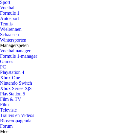
Sport
Voetbal
Formule 1
Autosport
Tennis
Wielrennen
Schaatsen
Wintersporten
Managerspelen
Voetbalmanager
Formule 1-manager
Games
PC
Playstation 4
Xbox One
Nintendo Switch
Xbox Series X|S
PlayStation 5
Film & TV
Film
Televisie
Trailers en Videos
Bioscoopagenda
Forum
Meer