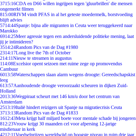
37
15:16
CDA en D66 willen ingrijpen tegen 'gluurbrillen' die mensen
ongemerkt filmen
8
15:00
RIVM vindt PFAS in al het geteste moedermelk, borstvoeding
blijft advies
57
14:44
Spanje: bijna alle migranten in Ceuta weer teruggekeerd naar
Marokko
69
14:25
Meer agressie tegen een andersluidende politieke mening, laat
jij je intimideren?
35
14:24
Random Pics van de Dag #1980
23
14:17
Long live the 7th of October
2
14:11
Nieuw te streamen in augustus
1
14:08
Excelsior opent seizoen met ruime zege op promovendus
Cambuur
60
13:58
Waterschappen slaan alarm wegens droogte: Gereedschapskist
leeg
6
13:57
Aanhoudende droogte veroorzaakt scheuren in dijken Zuid-
Holland
20
13:36
Wegpiraat scheurt met 146 km/u door het centrum van
Amsterdam
25
13:19
Italië hindert reizigers uit Spanje na migratiecrisis Ceuta
37
13:13
Random Pics van de Dag #1833
16
12:43
Meta krijgt half miljard boete voor mentale schade bij jongeren
8
12:23
Vrouw krijgt 30 maanden cel voor afpersing 12-jarige
misdienaar in kerk
42
12:11
Voedselprijzen wereldwijd op hoogste niveau in ruim drie jaar