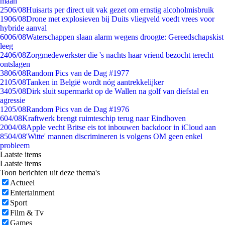
maan
25
06/08
Huisarts per direct uit vak gezet om ernstig alcoholmisbruik
19
06/08
Drone met explosieven bij Duits vliegveld voedt vrees voor
hybride aanval
60
06/08
Waterschappen slaan alarm wegens droogte: Gereedschapskist
leeg
24
06/08
Zorgmedewerkster die 's nachts haar vriend bezocht terecht
ontslagen
38
06/08
Random Pics van de Dag #1977
21
05/08
Tanken in België wordt nóg aantrekkelijker
34
05/08
Dirk sluit supermarkt op de Wallen na golf van diefstal en
agressie
12
05/08
Random Pics van de Dag #1976
6
04/08
Kraftwerk brengt ruimteschip terug naar Eindhoven
20
04/08
Apple vecht Britse eis tot inbouwen backdoor in iCloud aan
85
04/08
'Witte' mannen discrimineren is volgens OM geen enkel
probleem
Laatste items
Laatste items
Toon berichten uit deze thema's
Actueel
Entertainment
Sport
Film & Tv
Games