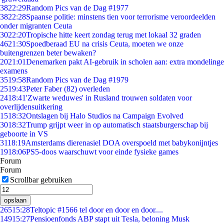
38
22:29
Random Pics van de Dag #1977
38
22:28
Spaanse politie: minstens tien voor terrorisme veroordeelden
onder migranten Ceuta
30
22:20
Tropische hitte keert zondag terug met lokaal 32 graden
46
21:30
Spoedberaad EU na crisis Ceuta, moeten we onze
buitengrenzen beter bewaken?
20
21:01
Denemarken pakt AI-gebruik in scholen aan: extra mondelinge
examens
35
19:58
Random Pics van de Dag #1979
25
19:43
Peter Faber (82) overleden
24
18:41
'Zwarte weduwes' in Rusland trouwen soldaten voor
overlijdensuitkering
15
18:32
Ontslagen bij Halo Studios na Campaign Evolved
30
18:32
Trump grijpt weer in op automatisch staatsburgerschap bij
geboorte in VS
31
18:19
Amsterdams dierenasiel DOA overspoeld met babykonijntjes
19
18:06
PS5-doos waarschuwt voor einde fysieke games
Forum
Forum
Scrollbar gebruiken
opslaan
265
15:28
Teltopic #1566 tel door en door en door....
149
15:27
Pensioenfonds ABP stapt uit Tesla, beloning Musk