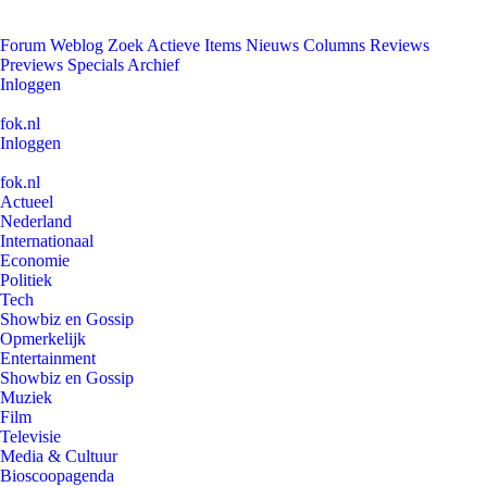
Forum
Weblog
Zoek
Actieve Items
Nieuws
Columns
Reviews
Previews
Specials
Archief
Inloggen
fok.nl
Inloggen
fok.nl
Actueel
Nederland
Internationaal
Economie
Politiek
Tech
Showbiz en Gossip
Opmerkelijk
Entertainment
Showbiz en Gossip
Muziek
Film
Televisie
Media & Cultuur
Bioscoopagenda