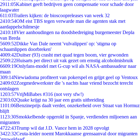
29
11:05
Kabinet geeft bedrijven geen compensatie voor schade door
laagwater
6
11:03
Trailers kijken: de bioscoopreleases van week 32
24
10:54
OM eist TBS tegen verwarde man die agenten stak met
aardappelschilmesje
24
10:18
Vier aanhoudingen na doodsbedreiging burgemeester Depla
van Breda
56
09:52
Dikke Van Dale neemt 'vulvalippen' op: 'stigma op
schaamlippen doorbreken'
40
09:42
Duitser (93) crasht met quad tegen boom, vier gewonden
25
09:22
Huisarts per direct uit vak gezet om ernstig alcoholmisbruik
66
09:19
Onlyfans-model met G-cup wil als NASA-ambassadeur naar
maan
3
09:14
Niewiadoma profiteert van pokerspel en grijpt geel op Ventoux
24
09:02
Zorgmedewerkster die 's nachts haar vriend bezocht terecht
ontslagen
12
03:57
VrijMiBabes #316 (not very sfw!)
23
03:02
Quake krijgt na 30 jaar een gratis uitbreiding
11
01:06
Benzineprijs daalt verder, onzekerheid over Straat van Hormuz
blijft
11
23:30
Smokkelbende opgerold in Spanje, verdienden miljoenen aan
migranten
47
22:43
Trump wil dat J.D. Vance hem in 2028 opvolgt
34
22:32
Ceuta-leider noemt Marokkaanse grensaanval door migranten
'gruweldaad'