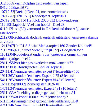
3
12:56
Orkaan Dolphin treft zuiden van Japan
84
12:55
Brazilië #2
107
12:53
[Breien] Deel 21, met zomerbreisels
187
12:47
[ONLINE] Roddelpraat Topic #21
267
12:34
[NET5] Het blok 2026 #32 Blokkendozen
1
12:29
[Dagboek] Veel aan hoofd - Deel 28
61
12:12
Lisa (38) vermoord in Griekenland door Afghaanse
asielzoeker
21
12:08
Rechtszaak dodelijk ongeluk uitgesteld vanwege vakantie
advocaat
121
12:07
Het RLS Social Media-topic #160 Zonder Kolonel!!
211
12:06
[NL] Street View Quiz [#122] - Loogisch toch
110
12:04
Roddelpraat onder vuur: ongepaste opmerkingen
minderjarigen deel 2
281
11:55
Post hier pas overleden muzikanten #32
80
11:50
De Bondgenoten Spoiler Topic #3
204
11:41
Verander een letter expert (7lettereditie) #50
19
11:36
Verander één letter. Expert # 75 (8 letters)
54
11:36
Verander één letter: Expert #143 (9 letters)
164
11:35
[NPO2] Zomergasten 2026 #1
147
11:34
Verander één letter: Expert #91 (10 letters)
251
11:33
Afbeeldingen die je gemaakt hebt met AI
83
11:23
Wat koopt 1000 euro in jouw hobby?
51
11:15
Ervaringen met gezondheidsverklaring CBR
42
11:14
[Crowdfunding] #443 Rentestijgingen?