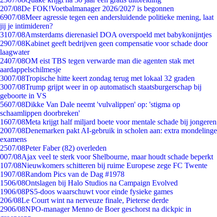
2
07/08
De FOK!Voetbalmanager 2026/2027 is begonnen
69
07/08
Meer agressie tegen een andersluidende politieke mening, laat
jij je intimideren?
31
07/08
Amsterdams dierenasiel DOA overspoeld met babykonijntjes
29
07/08
Kabinet geeft bedrijven geen compensatie voor schade door
laagwater
24
07/08
OM eist TBS tegen verwarde man die agenten stak met
aardappelschilmesje
30
07/08
Tropische hitte keert zondag terug met lokaal 32 graden
30
07/08
Trump grijpt weer in op automatisch staatsburgerschap bij
geboorte in VS
56
07/08
Dikke Van Dale neemt 'vulvalippen' op: 'stigma op
schaamlippen doorbreken'
16
07/08
Meta krijgt half miljard boete voor mentale schade bij jongeren
20
07/08
Denemarken pakt AI-gebruik in scholen aan: extra mondelinge
examens
25
07/08
Peter Faber (82) overleden
0
07/08
Ajax veel te sterk voor Shelbourne, maar houdt schade beperkt
1
07/08
Nieuwkomers schitteren bij ruime Europese zege FC Twente
19
07/08
Random Pics van de Dag #1978
15
06/08
Ontslagen bij Halo Studios na Campaign Evolved
19
06/08
PS5-doos waarschuwt voor einde fysieke games
2
06/08
Le Court wint na nerveuze finale, Pieterse derde
29
06/08
NPO-manager Menno de Boer geschorst na dickpic in