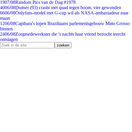
19
07/08
Random Pics van de Dag #1978
40
06/08
Duitser (93) crasht met quad tegen boom, vier gewonden
66
06/08
Onlyfans-model met G-cup wil als NASA-ambassadeur naar
maan
12
06/08
Capibara's lopen Braziliaans parlementsgebouw Mato Grosso
binnen
24
06/08
Zorgmedewerkster die 's nachts haar vriend bezocht terecht
ontslagen