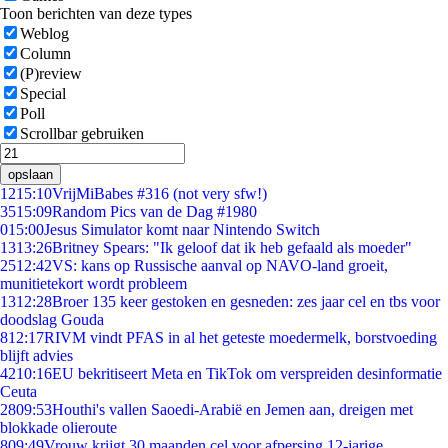
Toon berichten van deze types
Weblog
Column
(P)review
Special
Poll
Scrollbar gebruiken
opslaan
12
15:10
VrijMiBabes #316 (not very sfw!)
35
15:09
Random Pics van de Dag #1980
0
15:00
Jesus Simulator komt naar Nintendo Switch
13
13:26
Britney Spears: "Ik geloof dat ik heb gefaald als moeder"
25
12:42
VS: kans op Russische aanval op NAVO-land groeit,
munitietekort wordt probleem
13
12:28
Broer 135 keer gestoken en gesneden: zes jaar cel en tbs voor
doodslag Gouda
8
12:17
RIVM vindt PFAS in al het geteste moedermelk, borstvoeding
blijft advies
42
10:16
EU bekritiseert Meta en TikTok om verspreiden desinformatie
Ceuta
28
09:53
Houthi's vallen Saoedi-Arabië en Jemen aan, dreigen met
blokkade olieroute
8
09:49
Vrouw krijgt 30 maanden cel voor afpersing 12-jarige