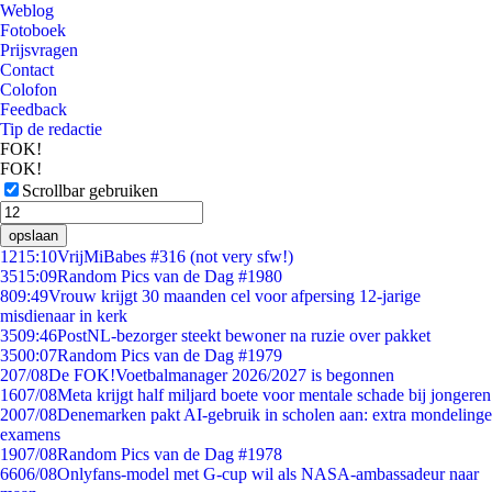
Weblog
Fotoboek
Prijsvragen
Contact
Colofon
Feedback
Tip de redactie
FOK!
FOK!
Scrollbar gebruiken
opslaan
12
15:10
VrijMiBabes #316 (not very sfw!)
35
15:09
Random Pics van de Dag #1980
8
09:49
Vrouw krijgt 30 maanden cel voor afpersing 12-jarige
misdienaar in kerk
35
09:46
PostNL-bezorger steekt bewoner na ruzie over pakket
35
00:07
Random Pics van de Dag #1979
2
07/08
De FOK!Voetbalmanager 2026/2027 is begonnen
16
07/08
Meta krijgt half miljard boete voor mentale schade bij jongeren
20
07/08
Denemarken pakt AI-gebruik in scholen aan: extra mondelinge
examens
19
07/08
Random Pics van de Dag #1978
66
06/08
Onlyfans-model met G-cup wil als NASA-ambassadeur naar