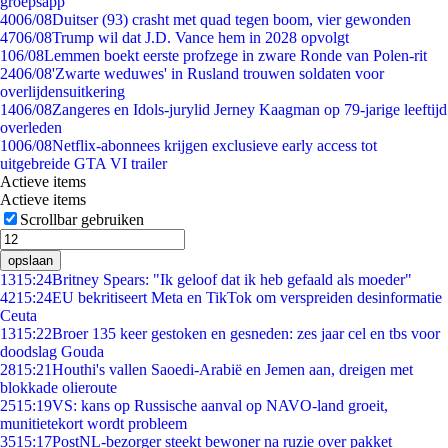
groepsapp
40
06/08
Duitser (93) crasht met quad tegen boom, vier gewonden
47
06/08
Trump wil dat J.D. Vance hem in 2028 opvolgt
1
06/08
Lemmen boekt eerste profzege in zware Ronde van Polen-rit
24
06/08
'Zwarte weduwes' in Rusland trouwen soldaten voor
overlijdensuitkering
14
06/08
Zangeres en Idols-jurylid Jerney Kaagman op 79-jarige leeftijd
overleden
10
06/08
Netflix-abonnees krijgen exclusieve early access tot
uitgebreide GTA VI trailer
Actieve items
Actieve items
Scrollbar gebruiken
opslaan
13
15:24
Britney Spears: "Ik geloof dat ik heb gefaald als moeder"
42
15:24
EU bekritiseert Meta en TikTok om verspreiden desinformatie
Ceuta
13
15:22
Broer 135 keer gestoken en gesneden: zes jaar cel en tbs voor
doodslag Gouda
28
15:21
Houthi's vallen Saoedi-Arabië en Jemen aan, dreigen met
blokkade olieroute
25
15:19
VS: kans op Russische aanval op NAVO-land groeit,
munitietekort wordt probleem
35
15:17
PostNL-bezorger steekt bewoner na ruzie over pakket