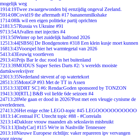
mogelijk weg
19
14:19
Twee zwaargewonden bij eenzijdig ongeval Zeeland.
59
14:08
Covid19 the aftermath #17 bananenmilkshake
17
14:08
Ik wil een eigen politieke partij oprichten
218
13:57
Russia vs Ukraine #91
97
13:54
Afvallen met injecties #4
19
13:50
Winter op het zuidelijk halfrond 2026
125
13:44
[SBS6] De Bondgenoten #318 Een klein kusje moet kunnen
168
13:43
Voorspel hier het warmtegetal van 2026
54
13:43
Eeuwig voortleven
29
13:41
Prijs Bar le duc rood in het buitenland
72
13:39
MODUS Super Series Darts #2: 's werelds mooiste
dartskweekvijver
230
13:35
Nederland stevent af op watertekort
285
13:35
MotoGP #93 Met de TT in Assen
135
13:33
[DRT SC] #6: RendacGoden sponsored by TONZON
194
13:30
[RTL] B&B vol liefde 6de seizoen #4
247
13:28
Wie gaan er dood in 2026?Post met een vleugje cynisme de
overledenen.
274
13:26
Het enige echte LEGO-topic #45 LEGOOOOOOOOOOO
18
13:14
Centraal FC Utrecht topic #88 - #CorreiaIn
32
13:14
Dakloze vrouw maanden als seksslavin misbruikt
76
13:13
[IndyCar] #115 We're in Nashville Tennessee
20
13:10
Nieuwe Europese richtlijn: vaker repareren ipv vervangen
voor nieuw