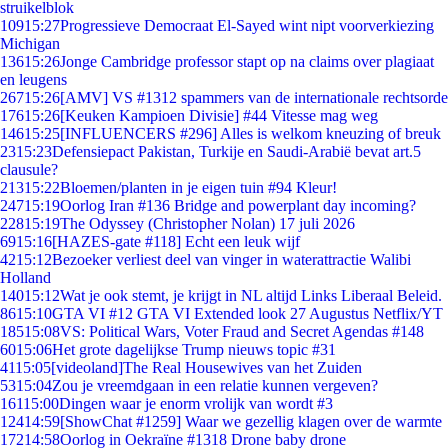
struikelblok
109
15:27
Progressieve Democraat El-Sayed wint nipt voorverkiezing
Michigan
136
15:26
Jonge Cambridge professor stapt op na claims over plagiaat
en leugens
267
15:26
[AMV] VS #1312 spammers van de internationale rechtsorde
176
15:26
[Keuken Kampioen Divisie] #44 Vitesse mag weg
146
15:25
[INFLUENCERS #296] Alles is welkom kneuzing of breuk
23
15:23
Defensiepact Pakistan, Turkije en Saudi-Arabië bevat art.5
clausule?
213
15:22
Bloemen/planten in je eigen tuin #94 Kleur!
247
15:19
Oorlog Iran #136 Bridge and powerplant day incoming?
228
15:19
The Odyssey (Christopher Nolan) 17 juli 2026
69
15:16
[HAZES-gate #118] Echt een leuk wijf
42
15:12
Bezoeker verliest deel van vinger in waterattractie Walibi
Holland
140
15:12
Wat je ook stemt, je krijgt in NL altijd Links Liberaal Beleid.
86
15:10
GTA VI #12 GTA VI Extended look 27 Augustus Netflix/YT
185
15:08
VS: Political Wars, Voter Fraud and Secret Agendas #148
60
15:06
Het grote dagelijkse Trump nieuws topic #31
41
15:05
[videoland]The Real Housewives van het Zuiden
53
15:04
Zou je vreemdgaan in een relatie kunnen vergeven?
161
15:00
Dingen waar je enorm vrolijk van wordt #3
124
14:59
[ShowChat #1259] Waar we gezellig klagen over de warmte
172
14:58
Oorlog in Oekraïne #1318 Drone baby drone