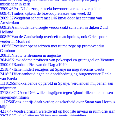
misdienaar in kerk
35
09:46
PostNL-bezorger steekt bewoner na ruzie over pakket
6
09:45
Trailers kijken: de bioscoopreleases van week 32
20
09:32
Wegpiraat scheurt met 146 km/u door het centrum van
Amsterdam
6
09:28
Aanhoudende droogte veroorzaakt scheuren in dijken Zuid-
Holland
0
08:59
Van de Zandschulp overleeft matchpoints, ook Griekspoor
verder in Montreal
1
08:56
Excelsior opent seizoen met ruime zege op promovendus
Cambuur
2
08:35
Nieuw te streamen in augustus
3
04:46
Niewiadoma profiteert van pokerspel en grijpt geel op Ventoux
35
00:07
Random Pics van de Dag #1979
25
18:47
Italië hindert reizigers uit Spanje na migratiecrisis Ceuta
24
18:31
Vier aanhoudingen na doodsbedreiging burgemeester Depla
van Breda
11
18:26
Smokkelbende opgerold in Spanje, verdienden miljoenen aan
migranten
37
18:08
CDA en D66 willen ingrijpen tegen 'gluurbrillen' die mensen
ongemerkt filmen
11
17:56
Benzineprijs daalt verder, onzekerheid over Straat van Hormuz
blijft
42
17:47
Voedselprijzen wereldwijd op hoogste niveau in ruim drie jaar
23
07/08
Quake krijgt na 30 jaar een gratis uitbreiding