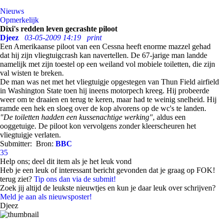
Nieuws
Opmerkelijk
Dixi's redden leven gecrashte piloot
Djeez
03-05-2009 14:19
print
Een Amerikaanse piloot van een Cessna heeft enorme mazzel gehad
dat hij zijn vliegtuigcrash kan navertellen. De 67-jarige man landde
namelijk met zijn toestel op een weiland vol mobiele toiletten, die zijn
val wisten te breken.
De man was net met het vliegtuigje opgestegen van Thun Field airfield
in Washington State toen hij ineens motorpech kreeg. Hij probeerde
weer om te draaien en terug te keren, maar had te weinig snelheid. Hij
ramde een hek en sloeg over de kop alvorens op de wc's te landen.
"De toiletten hadden een kussenachtige werking"
, aldus een
ooggetuige. De piloot kon vervolgens zonder kleerscheuren het
vliegtuigje verlaten.
Submitter:
Bron:
BBC
35
Help ons; deel dit item als je het leuk vond
Heb je een leuk of interessant bericht gevonden dat je graag op FOK!
terug ziet?
Tip ons dan via de submit!
Zoek jij altijd de leukste nieuwtjes en kun je daar leuk over schrijven?
Meld je aan als nieuwsposter!
Djeez