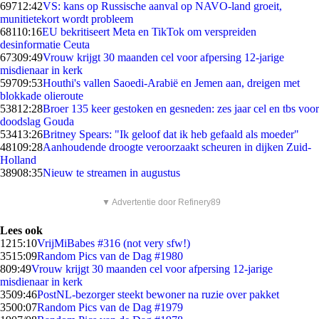
697
12:42
VS: kans op Russische aanval op NAVO-land groeit,
munitietekort wordt probleem
681
10:16
EU bekritiseert Meta en TikTok om verspreiden
desinformatie Ceuta
673
09:49
Vrouw krijgt 30 maanden cel voor afpersing 12-jarige
misdienaar in kerk
597
09:53
Houthi's vallen Saoedi-Arabië en Jemen aan, dreigen met
blokkade olieroute
538
12:28
Broer 135 keer gestoken en gesneden: zes jaar cel en tbs voor
doodslag Gouda
534
13:26
Britney Spears: "Ik geloof dat ik heb gefaald als moeder"
481
09:28
Aanhoudende droogte veroorzaakt scheuren in dijken Zuid-
Holland
389
08:35
Nieuw te streamen in augustus
▼ Advertentie door Refinery89
Lees ook
12
15:10
VrijMiBabes #316 (not very sfw!)
35
15:09
Random Pics van de Dag #1980
8
09:49
Vrouw krijgt 30 maanden cel voor afpersing 12-jarige
misdienaar in kerk
35
09:46
PostNL-bezorger steekt bewoner na ruzie over pakket
35
00:07
Random Pics van de Dag #1979