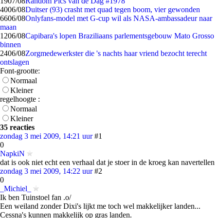
19
07/08
Random Pics van de Dag #1978
40
06/08
Duitser (93) crasht met quad tegen boom, vier gewonden
66
06/08
Onlyfans-model met G-cup wil als NASA-ambassadeur naar
maan
12
06/08
Capibara's lopen Braziliaans parlementsgebouw Mato Grosso
binnen
24
06/08
Zorgmedewerkster die 's nachts haar vriend bezocht terecht
ontslagen
Font-grootte:
Normaal
Kleiner
regelhoogte :
Normaal
Kleiner
35 reacties
zondag 3 mei 2009, 14:21 uur
#1
0
NapkiN
dat is ook niet echt een verhaal dat je stoer in de kroeg kan navertellen
zondag 3 mei 2009, 14:22 uur
#2
0
_Michiel_
Ik ben Tuinstoel fan .o/
Een weiland zonder Dixi's lijkt me toch wel makkelijker landen...
Cessna's kunnen makkelijk op gras landen.