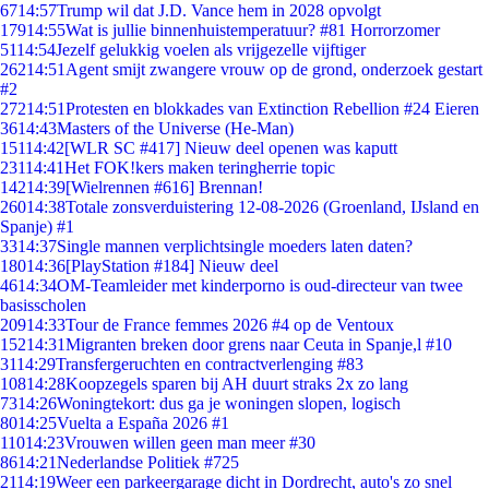
67
14:57
Trump wil dat J.D. Vance hem in 2028 opvolgt
179
14:55
Wat is jullie binnenhuistemperatuur? #81 Horrorzomer
51
14:54
Jezelf gelukkig voelen als vrijgezelle vijftiger
262
14:51
Agent smijt zwangere vrouw op de grond, onderzoek gestart
#2
272
14:51
Protesten en blokkades van Extinction Rebellion #24 Eieren
36
14:43
Masters of the Universe (He-Man)
151
14:42
[WLR SC #417] Nieuw deel openen was kaputt
231
14:41
Het FOK!kers maken teringherrie topic
142
14:39
[Wielrennen #616] Brennan!
260
14:38
Totale zonsverduistering 12-08-2026 (Groenland, IJsland en
Spanje) #1
33
14:37
Single mannen verplichtsingle moeders laten daten?
180
14:36
[PlayStation #184] Nieuw deel
46
14:34
OM-Teamleider met kinderporno is oud-directeur van twee
basisscholen
209
14:33
Tour de France femmes 2026 #4 op de Ventoux
152
14:31
Migranten breken door grens naar Ceuta in Spanje,l #10
31
14:29
Transfergeruchten en contractverlenging #83
108
14:28
Koopzegels sparen bij AH duurt straks 2x zo lang
73
14:26
Woningtekort: dus ga je woningen slopen, logisch
80
14:25
Vuelta a España 2026 #1
110
14:23
Vrouwen willen geen man meer #30
86
14:21
Nederlandse Politiek #725
21
14:19
Weer een parkeergarage dicht in Dordrecht, auto's zo snel