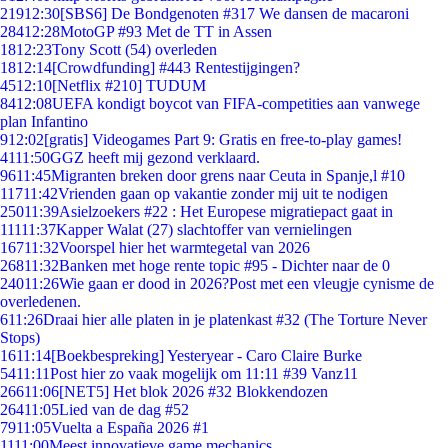
219
12:30
[SBS6] De Bondgenoten #317 We dansen de macaroni
284
12:28
MotoGP #93 Met de TT in Assen
18
12:23
Tony Scott (54) overleden
18
12:14
[Crowdfunding] #443 Rentestijgingen?
45
12:10
[Netflix #210] TUDUM
84
12:08
UEFA kondigt boycot van FIFA-competities aan vanwege
plan Infantino
9
12:02
[gratis] Videogames Part 9: Gratis en free-to-play games!
41
11:50
GGZ heeft mij gezond verklaard.
96
11:45
Migranten breken door grens naar Ceuta in Spanje,l #10
117
11:42
Vrienden gaan op vakantie zonder mij uit te nodigen
250
11:39
Asielzoekers #22 : Het Europese migratiepact gaat in
111
11:37
Kapper Walat (27) slachtoffer van vernielingen
167
11:32
Voorspel hier het warmtegetal van 2026
268
11:32
Banken met hoge rente topic #95 - Dichter naar de 0
240
11:26
Wie gaan er dood in 2026?Post met een vleugje cynisme de
overledenen.
6
11:26
Draai hier alle platen in je platenkast #32 (The Torture Never
Stops)
16
11:14
[Boekbespreking] Yesteryear - Caro Claire Burke
54
11:11
Post hier zo vaak mogelijk om 11:11 #39 Vanz11
266
11:06
[NET5] Het blok 2026 #32 Blokkendozen
264
11:05
Lied van de dag #52
79
11:05
Vuelta a España 2026 #1
11
11:00
Meest innovatieve game mechanics