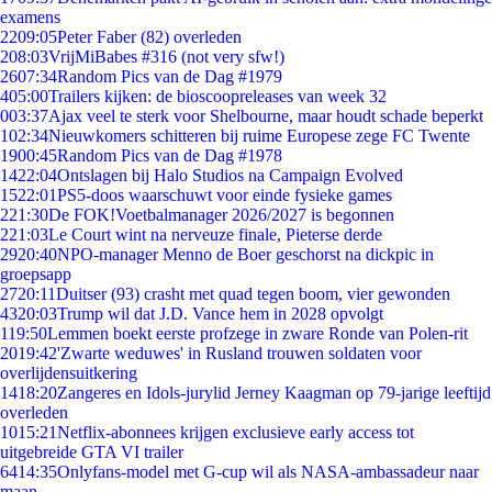
examens
22
09:05
Peter Faber (82) overleden
2
08:03
VrijMiBabes #316 (not very sfw!)
26
07:34
Random Pics van de Dag #1979
4
05:00
Trailers kijken: de bioscoopreleases van week 32
0
03:37
Ajax veel te sterk voor Shelbourne, maar houdt schade beperkt
1
02:34
Nieuwkomers schitteren bij ruime Europese zege FC Twente
19
00:45
Random Pics van de Dag #1978
14
22:04
Ontslagen bij Halo Studios na Campaign Evolved
15
22:01
PS5-doos waarschuwt voor einde fysieke games
2
21:30
De FOK!Voetbalmanager 2026/2027 is begonnen
2
21:03
Le Court wint na nerveuze finale, Pieterse derde
29
20:40
NPO-manager Menno de Boer geschorst na dickpic in
groepsapp
27
20:11
Duitser (93) crasht met quad tegen boom, vier gewonden
43
20:03
Trump wil dat J.D. Vance hem in 2028 opvolgt
1
19:50
Lemmen boekt eerste profzege in zware Ronde van Polen-rit
20
19:42
'Zwarte weduwes' in Rusland trouwen soldaten voor
overlijdensuitkering
14
18:20
Zangeres en Idols-jurylid Jerney Kaagman op 79-jarige leeftijd
overleden
10
15:21
Netflix-abonnees krijgen exclusieve early access tot
uitgebreide GTA VI trailer
64
14:35
Onlyfans-model met G-cup wil als NASA-ambassadeur naar
maan