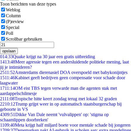
Toon berichten van deze types
Weblog
Column
(P)review
Special
Poll
Scrollbar gebruiken
opslaan
0
14:33
Quake krijgt na 30 jaar een gratis uitbreiding
14
13:48
Meer agressie tegen een andersluidende politieke mening, laat
jij je intimideren?
25
11:52
Amsterdams dierenasiel DOA overspoeld met babykonijntjes
15
11:46
Kabinet geeft bedrijven geen compensatie voor schade door
laagwater
17
11:14
OM eist TBS tegen verwarde man die agenten stak met
aardappelschilmesje
21
11:08
Tropische hitte keert zondag terug met lokaal 32 graden
22
10:12
Trump grijpt weer in op automatisch staatsburgerschap bij
geboorte in VS
43
09:51
Dikke Van Dale neemt 'vulvalippen' op: 'stigma op
schaamlippen doorbreken'
11
09:40
Meta krijgt half miljard boete voor mentale schade bij jongeren
17
09:37
Denemarken pakt AI-gebruik in scholen aan: extra mondelinge