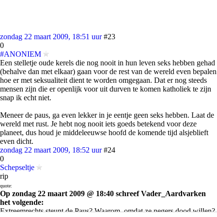
zondag 22 maart 2009, 18:51 uur
#23
0
#ANONIEM
Een stelletje oude kerels die nog nooit in hun leven seks hebben gehad
(behalve dan met elkaar) gaan voor de rest van de wereld even bepalen
hoe er met seksualiteit dient te worden omgegaan. Dat er nog steeds
mensen zijn die er openlijk voor uit durven te komen katholiek te zijn
snap ik echt niet.
Meneer de paus, ga even lekker in je eentje geen seks hebben. Laat de
wereld met rust. Je hebt nog nooit iets goeds betekend voor deze
planeet, dus houd je middeleeuwse hoofd de komende tijd alsjeblieft
even dicht.
zondag 22 maart 2009, 18:52 uur
#24
0
Schepseltje
rip
quote:
Op zondag 22 maart 2009 @ 18:40 schreef Vader_Aardvarken
het volgende:
Extreemrechts steunt de Paus? Waarom, omdat ze negers dood willen?