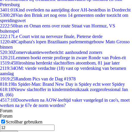
Petersburg
34
01:01
Kind overleden na aanrijding door AH-bestelbus in Dordrecht
53
00:28
Van den Brink zet nog eens 14 gemeenten onder toezicht om
spreidingswet
22
22:50
Iran en Oman eens over route Straat van Hormuz, VS
buitenspel
2
22:17
Le Court wint na nerveuze finale, Pieterse derde
12
20:48
Capibara's lopen Braziliaans parlementsgebouw Mato Grosso
binnen
5
20:30
Zomervakantieweerbericht: aanhoudend zomers
1
20:21
Lemmen boekt eerste profzege in zware Ronde van Polen-rit
15
19:45
Hiroshima herdenkt slachtoffers atoombom, 81 jaar later
21
19:34
OM: vierde verdachte (18) vast op verdenking van beramen
aanslag
19
19:25
Random Pics van de Dag #1978
8
18:19
In Spider-Man: Brand New Day is Spidey echt weer Spidey
6
18:18
Nieuw slachtoffer in kindermisbruikzaak zorgprofessional Jan
B. (66)
45
17:10
Doorwerken na AOW-leeftijd vaker vastgelegd in cao's, moet
werken na je 67e de norm worden?
Forum
Forum
Scrollbar gebruiken