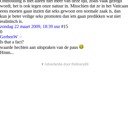
Onthouding is niet alleen niet meer van deze tijd, zoals vaak gezegd
wordt, het is ook tegen onze natuur in. Misschien dat ze in het Vaticaan
eens moeten gaan inzien dat seks gewoon een normale zaak is, dan
kun je beter veilige seks promoten dan iets gaan predikken wat niet
realistisch is.
zondag 22 maart 2009, 18:39 uur
#15
0
GerbenW
Is that a fact?
waarde hechten aan uitspraken van de paus
Hmm...
▼ Advertentie door Refinery89