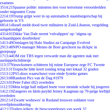
examens
35
14:21
Spaanse politie: minstens tien voor terrorisme veroordeelden
onder migranten Ceuta
22
14:19
Trump grijpt weer in op automatisch staatsburgerschap bij
geboorte in VS
68
14:14
Israël meldt dood twee militairen in Zuid-Libanon, vergelding
aangekondigd
43
14:01
Dikke Van Dale neemt 'vulvalippen' op: 'stigma op
schaamlippen doorbreken'
14
13:49
Ontslagen bij Halo Studios na Campaign Evolved
29
13:48
NPO-manager Menno de Boer geschorst na dickpic in
groepsapp
17
13:44
OM eist TBS tegen verwarde man die agenten stak met
aardappelschilmesje
1
13:37
Nieuwkomers schitteren bij ruime Europese zege FC Twente
21
13:31
Tropische hitte keert zondag terug met lokaal 32 graden
15
13:12
PS5-doos waarschuwt voor einde fysieke games
26
13:08
Random Pics van de Dag #1979
22
13:01
Peter Faber (82) overleden
11
12:55
Meta krijgt half miljard boete voor mentale schade bij jongeren
14
12:19
Zangeres en Idols-jurylid Jerney Kaagman op 79-jarige leeftijd
overleden
20
12:14
'Zwarte weduwes' in Rusland trouwen soldaten voor
overlijdensuitkering
4
12:13
Trailers kijken: de bioscoopreleases van week 32