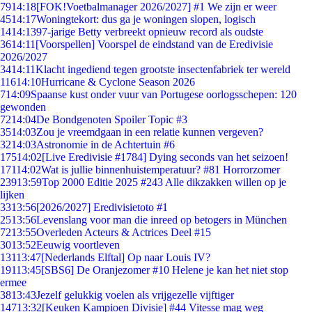
79
14:18
[FOK!Voetbalmanager 2026/2027] #1 We zijn er weer
45
14:17
Woningtekort: dus ga je woningen slopen, logisch
14
14:13
97-jarige Betty verbreekt opnieuw record als oudste
36
14:11
[Voorspellen] Voorspel de eindstand van de Eredivisie
2026/2027
34
14:11
Klacht ingediend tegen grootste insectenfabriek ter wereld
116
14:10
Hurricane & Cyclone Season 2026
7
14:09
Spaanse kust onder vuur van Portugese oorlogsschepen: 120
gewonden
72
14:04
De Bondgenoten Spoiler Topic #3
35
14:03
Zou je vreemdgaan in een relatie kunnen vergeven?
32
14:03
Astronomie in de Achtertuin #6
175
14:02
[Live Eredivisie #1784] Dying seconds van het seizoen!
171
14:02
Wat is jullie binnenhuistemperatuur? #81 Horrorzomer
239
13:59
Top 2000 Editie 2025 #243 Alle dikzakken willen op je
lijken
33
13:56
[2026/2027] Eredivisietoto #1
25
13:56
Levenslang voor man die inreed op betogers in München
72
13:55
Overleden Acteurs & Actrices Deel #15
30
13:52
Eeuwig voortleven
131
13:47
[Nederlands Elftal] Op naar Louis IV?
191
13:45
[SBS6] De Oranjezomer #10 Helene je kan het niet stop
ermee
38
13:43
Jezelf gelukkig voelen als vrijgezelle vijftiger
147
13:32
[Keuken Kampioen Divisie] #44 Vitesse mag weg