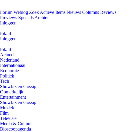
Forum
Weblog
Zoek
Actieve Items
Nieuws
Columns
Reviews
Previews
Specials
Archief
Inloggen
fok.nl
Inloggen
fok.nl
Actueel
Nederland
Internationaal
Economie
Politiek
Tech
Showbiz en Gossip
Opmerkelijk
Entertainment
Showbiz en Gossip
Muziek
Film
Televisie
Media & Cultuur
Bioscoopagenda