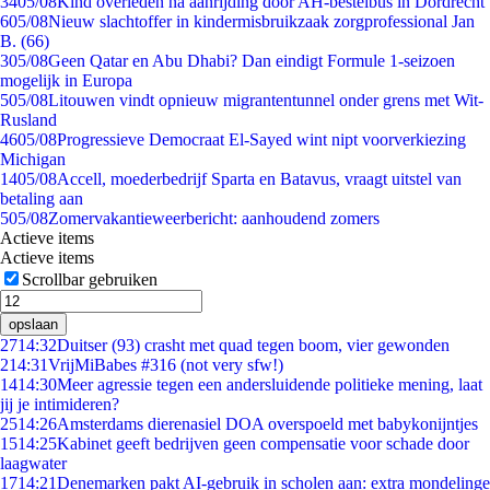
34
05/08
Kind overleden na aanrijding door AH-bestelbus in Dordrecht
6
05/08
Nieuw slachtoffer in kindermisbruikzaak zorgprofessional Jan
B. (66)
3
05/08
Geen Qatar en Abu Dhabi? Dan eindigt Formule 1-seizoen
mogelijk in Europa
5
05/08
Litouwen vindt opnieuw migrantentunnel onder grens met Wit-
Rusland
46
05/08
Progressieve Democraat El-Sayed wint nipt voorverkiezing
Michigan
14
05/08
Accell, moederbedrijf Sparta en Batavus, vraagt uitstel van
betaling aan
5
05/08
Zomervakantieweerbericht: aanhoudend zomers
Actieve items
Actieve items
Scrollbar gebruiken
opslaan
27
14:32
Duitser (93) crasht met quad tegen boom, vier gewonden
2
14:31
VrijMiBabes #316 (not very sfw!)
14
14:30
Meer agressie tegen een andersluidende politieke mening, laat
jij je intimideren?
25
14:26
Amsterdams dierenasiel DOA overspoeld met babykonijntjes
15
14:25
Kabinet geeft bedrijven geen compensatie voor schade door
laagwater
17
14:21
Denemarken pakt AI-gebruik in scholen aan: extra mondelinge