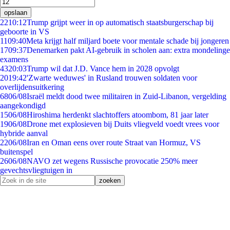
opslaan
22
10:12
Trump grijpt weer in op automatisch staatsburgerschap bij
geboorte in VS
11
09:40
Meta krijgt half miljard boete voor mentale schade bij jongeren
17
09:37
Denemarken pakt AI-gebruik in scholen aan: extra mondelinge
examens
43
20:03
Trump wil dat J.D. Vance hem in 2028 opvolgt
20
19:42
'Zwarte weduwes' in Rusland trouwen soldaten voor
overlijdensuitkering
68
06/08
Israël meldt dood twee militairen in Zuid-Libanon, vergelding
aangekondigd
15
06/08
Hiroshima herdenkt slachtoffers atoombom, 81 jaar later
19
06/08
Drone met explosieven bij Duits vliegveld voedt vrees voor
hybride aanval
22
06/08
Iran en Oman eens over route Straat van Hormuz, VS
buitenspel
26
06/08
NAVO zet wegens Russische provocatie 250% meer
gevechtsvliegtuigen in