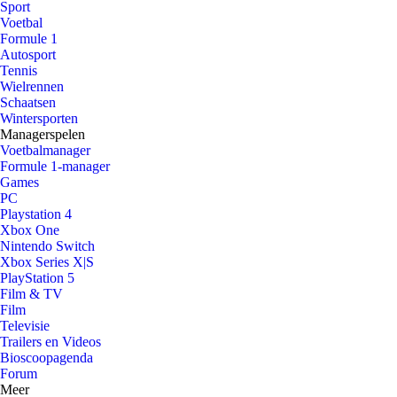
Sport
Voetbal
Formule 1
Autosport
Tennis
Wielrennen
Schaatsen
Wintersporten
Managerspelen
Voetbalmanager
Formule 1-manager
Games
PC
Playstation 4
Xbox One
Nintendo Switch
Xbox Series X|S
PlayStation 5
Film & TV
Film
Televisie
Trailers en Videos
Bioscoopagenda
Forum
Meer