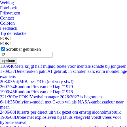
Weblog
Fotoboek
Prijsvragen
Contact
Colofon
Feedback
Tip de redactie
FOK!
FOK!
Scrollbar gebruiken
opslaan
11
09:40
Meta krijgt half miljard boete voor mentale schade bij jongeren
17
09:37
Denemarken pakt AI-gebruik in scholen aan: extra mondelinge
examens
2
08:03
VrijMiBabes #316 (not very sfw!)
26
07:34
Random Pics van de Dag #1979
19
00:45
Random Pics van de Dag #1978
2
21:30
De FOK!Voetbalmanager 2026/2027 is begonnen
64
14:35
Onlyfans-model met G-cup wil als NASA-ambassadeur naar
maan
24
06/08
Huisarts per direct uit vak gezet om ernstig alcoholmisbruik
19
06/08
Drone met explosieven bij Duits vliegveld voedt vrees voor
hybride aanval