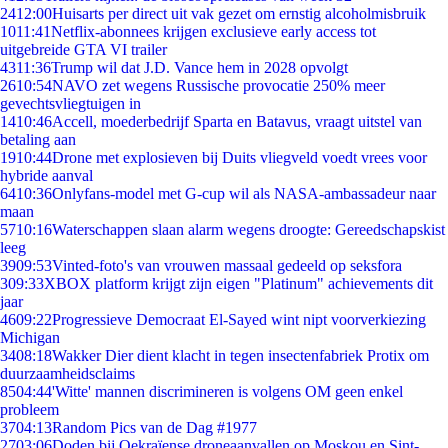
24
12:00
Huisarts per direct uit vak gezet om ernstig alcoholmisbruik
10
11:41
Netflix-abonnees krijgen exclusieve early access tot
uitgebreide GTA VI trailer
43
11:36
Trump wil dat J.D. Vance hem in 2028 opvolgt
26
10:54
NAVO zet wegens Russische provocatie 250% meer
gevechtsvliegtuigen in
14
10:46
Accell, moederbedrijf Sparta en Batavus, vraagt uitstel van
betaling aan
19
10:44
Drone met explosieven bij Duits vliegveld voedt vrees voor
hybride aanval
64
10:36
Onlyfans-model met G-cup wil als NASA-ambassadeur naar
maan
57
10:16
Waterschappen slaan alarm wegens droogte: Gereedschapskist
leeg
39
09:53
Vinted-foto's van vrouwen massaal gedeeld op seksfora
3
09:33
XBOX platform krijgt zijn eigen "Platinum" achievements dit
jaar
46
09:22
Progressieve Democraat El-Sayed wint nipt voorverkiezing
Michigan
34
08:18
Wakker Dier dient klacht in tegen insectenfabriek Protix om
duurzaamheidsclaims
85
04:44
'Witte' mannen discrimineren is volgens OM geen enkel
probleem
37
04:13
Random Pics van de Dag #1977
27
03:06
Doden bij Oekraïense droneaanvallen op Moskou en Sint-