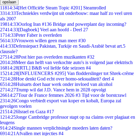
opslaan
118
14:34
[Het Officiële Steam Topic #201] Steamrolled
33
14:33
Techniekles verdwijnt uit onderbouw: maar half zo veel uren
als 2007
198
14:33
Oorlog Iran #136 Bridge and powerplant day incoming?
274
14:33
[Dagboek] Veel aan hoofd - Deel 27
17
14:33
Peter Faber is overleden
56
14:33
Vrouwen willen geen man meer #30
4
14:33
Defensiepact Pakistan, Turkije en Saudi-Arabië bevat art.5
clausule?
275
14:28
Post hier pas overleden muzikanten #32
20
14:28
Meer dan helft van verkochte auto's is volgend jaar elektrisch
168
14:28
[RTL] B&B vol liefde 6de seizoen #4
152
14:28
[INFLUENCERS #295] Van flodderslinger tot Shrek-crème
72
14:28
Hoe denkt God echt over homo-seksualiteit? deel 4
65
14:28
Huisarts doet haar werk onder invloed van alcohol
27
14:27
Trump wil dat J.D. Vance hem in 2028 opvolgt
266
14:27
Tour de France femmes 2026 #3 Tijd voor de borstcrawl
23
14:26
Congo verbiedt export van koper en kobalt, Europa zal
gevolgen voelen
215
14:26
Israel en Gaza #17
12
14:25
Jonge Cambridge professor stapt op na claims over plagiaat en
leugens
9
14:24
Single mannen verplichtsingle moeders laten daten?
69
14:21
Afvallen met injecties #4