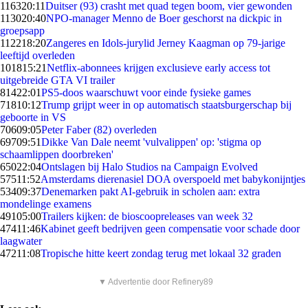
1163
20:11
Duitser (93) crasht met quad tegen boom, vier gewonden
1130
20:40
NPO-manager Menno de Boer geschorst na dickpic in
groepsapp
1122
18:20
Zangeres en Idols-jurylid Jerney Kaagman op 79-jarige
leeftijd overleden
1018
15:21
Netflix-abonnees krijgen exclusieve early access tot
uitgebreide GTA VI trailer
814
22:01
PS5-doos waarschuwt voor einde fysieke games
718
10:12
Trump grijpt weer in op automatisch staatsburgerschap bij
geboorte in VS
706
09:05
Peter Faber (82) overleden
697
09:51
Dikke Van Dale neemt 'vulvalippen' op: 'stigma op
schaamlippen doorbreken'
650
22:04
Ontslagen bij Halo Studios na Campaign Evolved
575
11:52
Amsterdams dierenasiel DOA overspoeld met babykonijntjes
534
09:37
Denemarken pakt AI-gebruik in scholen aan: extra
mondelinge examens
491
05:00
Trailers kijken: de bioscoopreleases van week 32
474
11:46
Kabinet geeft bedrijven geen compensatie voor schade door
laagwater
472
11:08
Tropische hitte keert zondag terug met lokaal 32 graden
▼ Advertentie door Refinery89