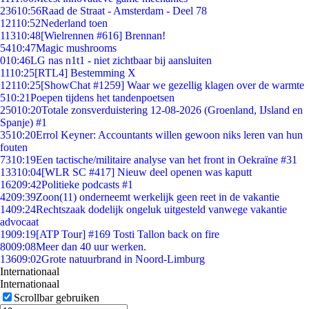
236
10:56
Raad de Straat - Amsterdam - Deel 78
121
10:52
Nederland toen
113
10:48
[Wielrennen #616] Brennan!
54
10:47
Magic mushrooms
0
10:46
LG nas n1t1 - niet zichtbaar bij aansluiten
11
10:25
[RTL4] Bestemming X
121
10:25
[ShowChat #1259] Waar we gezellig klagen over de warmte
5
10:21
Poepen tijdens het tandenpoetsen
250
10:20
Totale zonsverduistering 12-08-2026 (Groenland, IJsland en
Spanje) #1
35
10:20
Errol Keyner: Accountants willen gewoon niks leren van hun
fouten
73
10:19
Een tactische/militaire analyse van het front in Oekraïne #31
133
10:04
[WLR SC #417] Nieuw deel openen was kaputt
162
09:42
Politieke podcasts #1
42
09:39
Zoon(11) onderneemt werkelijk geen reet in de vakantie
14
09:24
Rechtszaak dodelijk ongeluk uitgesteld vanwege vakantie
advocaat
19
09:19
[ATP Tour] #169 Tosti Tallon back on fire
80
09:08
Meer dan 40 uur werken.
136
09:02
Grote natuurbrand in Noord-Limburg
Internationaal
Internationaal
Scrollbar gebruiken