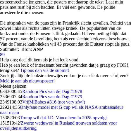
extreemrechtse jongeren, die posters met daarop de tekst 'Laat mijn
paus met rust' bij zich hadden. Er viel een gewonde. De politie
arresteerde drie mensen.
De uitspraken van de paus zijn in Frankrijk slecht gevallen. Politici van
zowel links als rechts uitten stevige kritiek. De populariteit van de
kerkvorst onder de Fransen is flink gedaald. Uit een peiling blijkt dat
57 procent van de bevolking hem als een slechte kerkvorst beschouwt.
Van de Franse katholieken wil 43 procent dat de Duitser stopt als paus.
Submitter:
Bron:
ANP
89
Help ons; deel dit item als je het leuk vond
Heb je een leuk of interessant bericht gevonden dat je graag op FOK!
terug ziet?
Tip ons dan via de submit!
Zoek jij altijd de leukste nieuwtjes en kun je daar leuk over schrijven?
Meld je aan als nieuwsposter!
Meest gelezen
63430
00:45
Random Pics van de Dag #1978
25369
07:34
Random Pics van de Dag #1979
23491
08:03
VrijMiBabes #316 (not very sfw!)
2292
14:35
Onlyfans-model met G-cup wil als NASA-ambassadeur
naar maan
1538
20:03
Trump wil dat J.D. Vance hem in 2028 opvolgt
1515
19:42
'Zwarte weduwes' in Rusland trouwen soldaten voor
overlijdensuitkering