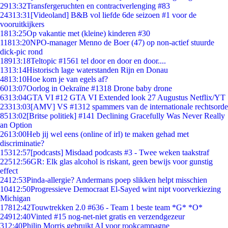
29
13:32
Transfergeruchten en contractverlenging #83
243
13:31
[Videoland] B&B vol liefde 6de seizoen #1 voor de
vooruitkijkers
18
13:25
Op vakantie met (kleine) kinderen #30
118
13:20
NPO-manager Menno de Boer (47) op non-actief stuurde
dick-pic rond
189
13:18
Teltopic #1561 tel door en door en door....
13
13:14
Historisch lage waterstanden Rijn en Donau
48
13:10
Hoe kom je van egels af?
60
13:07
Oorlog in Oekraïne #1318 Drone baby drone
63
13:04
GTA VI #12 GTA VI Extended look 27 Augustus Netflix/YT
233
13:03
[AMV] VS #1312 spammers van de internationale rechtsorde
85
13:02
[Britse politiek] #141 Declining Gracefully Was Never Really
an Option
26
13:00
Heb jij wel eens (online of irl) te maken gehad met
discriminatie?
153
12:57
[podcasts] Misdaad podcasts #3 - Twee weken taakstraf
225
12:56
GR: Elk glas alcohol is riskant, geen bewijs voor gunstig
effect
24
12:53
Pinda-allergie? Andermans poep slikken helpt misschien
104
12:50
Progressieve Democraat El-Sayed wint nipt voorverkiezing
Michigan
178
12:42
Touwtrekken 2.0 #636 - Team 1 beste team *G* *O*
249
12:40
Vinted #15 nog-net-niet gratis en verzendgezeur
3
12:40
Philip Morris gebruikt AI voor rookcampagne