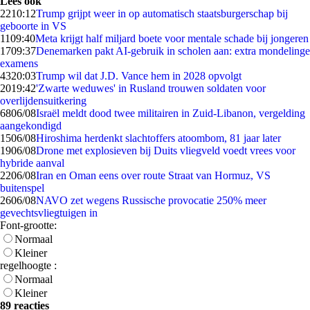
Lees ook
22
10:12
Trump grijpt weer in op automatisch staatsburgerschap bij
geboorte in VS
11
09:40
Meta krijgt half miljard boete voor mentale schade bij jongeren
17
09:37
Denemarken pakt AI-gebruik in scholen aan: extra mondelinge
examens
43
20:03
Trump wil dat J.D. Vance hem in 2028 opvolgt
20
19:42
'Zwarte weduwes' in Rusland trouwen soldaten voor
overlijdensuitkering
68
06/08
Israël meldt dood twee militairen in Zuid-Libanon, vergelding
aangekondigd
15
06/08
Hiroshima herdenkt slachtoffers atoombom, 81 jaar later
19
06/08
Drone met explosieven bij Duits vliegveld voedt vrees voor
hybride aanval
22
06/08
Iran en Oman eens over route Straat van Hormuz, VS
buitenspel
26
06/08
NAVO zet wegens Russische provocatie 250% meer
gevechtsvliegtuigen in
Font-grootte:
Normaal
Kleiner
regelhoogte :
Normaal
Kleiner
89 reacties