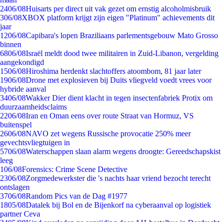
24
06/08
Huisarts per direct uit vak gezet om ernstig alcoholmisbruik
3
06/08
XBOX platform krijgt zijn eigen "Platinum" achievements dit
jaar
12
06/08
Capibara's lopen Braziliaans parlementsgebouw Mato Grosso
binnen
68
06/08
Israël meldt dood twee militairen in Zuid-Libanon, vergelding
aangekondigd
15
06/08
Hiroshima herdenkt slachtoffers atoombom, 81 jaar later
19
06/08
Drone met explosieven bij Duits vliegveld voedt vrees voor
hybride aanval
34
06/08
Wakker Dier dient klacht in tegen insectenfabriek Protix om
duurzaamheidsclaims
22
06/08
Iran en Oman eens over route Straat van Hormuz, VS
buitenspel
26
06/08
NAVO zet wegens Russische provocatie 250% meer
gevechtsvliegtuigen in
57
06/08
Waterschappen slaan alarm wegens droogte: Gereedschapskist
leeg
1
06/08
Forensics: Crime Scene Detective
23
06/08
Zorgmedewerkster die 's nachts haar vriend bezocht terecht
ontslagen
37
06/08
Random Pics van de Dag #1977
18
05/08
Datalek bij Bol en de Bijenkorf na cyberaanval op logistiek
partner Ceva