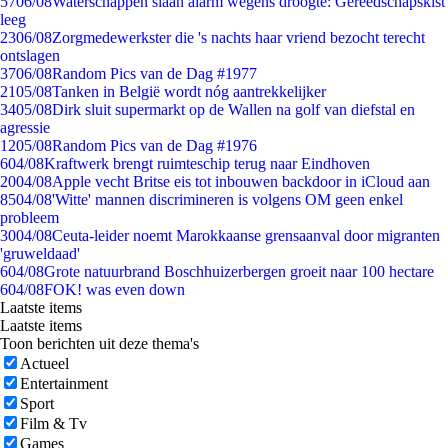
57
06/08
Waterschappen slaan alarm wegens droogte: Gereedschapskist
leeg
23
06/08
Zorgmedewerkster die 's nachts haar vriend bezocht terecht
ontslagen
37
06/08
Random Pics van de Dag #1977
21
05/08
Tanken in België wordt nóg aantrekkelijker
34
05/08
Dirk sluit supermarkt op de Wallen na golf van diefstal en
agressie
12
05/08
Random Pics van de Dag #1976
6
04/08
Kraftwerk brengt ruimteschip terug naar Eindhoven
20
04/08
Apple vecht Britse eis tot inbouwen backdoor in iCloud aan
85
04/08
'Witte' mannen discrimineren is volgens OM geen enkel
probleem
30
04/08
Ceuta-leider noemt Marokkaanse grensaanval door migranten
'gruweldaad'
6
04/08
Grote natuurbrand Boschhuizerbergen groeit naar 100 hectare
6
04/08
FOK! was even down
Laatste items
Laatste items
Toon berichten uit deze thema's
Actueel
Entertainment
Sport
Film & Tv
Games