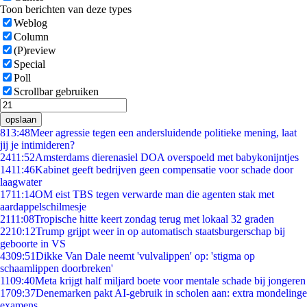
Toon berichten van deze types
Weblog
Column
(P)review
Special
Poll
Scrollbar gebruiken
opslaan
8
13:48
Meer agressie tegen een andersluidende politieke mening, laat
jij je intimideren?
24
11:52
Amsterdams dierenasiel DOA overspoeld met babykonijntjes
14
11:46
Kabinet geeft bedrijven geen compensatie voor schade door
laagwater
17
11:14
OM eist TBS tegen verwarde man die agenten stak met
aardappelschilmesje
21
11:08
Tropische hitte keert zondag terug met lokaal 32 graden
22
10:12
Trump grijpt weer in op automatisch staatsburgerschap bij
geboorte in VS
43
09:51
Dikke Van Dale neemt 'vulvalippen' op: 'stigma op
schaamlippen doorbreken'
11
09:40
Meta krijgt half miljard boete voor mentale schade bij jongeren
17
09:37
Denemarken pakt AI-gebruik in scholen aan: extra mondelinge
examens