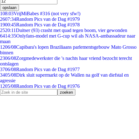
opslaan
1
08:03
VrijMiBabes #316 (not very sfw!)
26
07:34
Random Pics van de Dag #1979
19
00:45
Random Pics van de Dag #1978
25
20:11
Duitser (93) crasht met quad tegen boom, vier gewonden
64
14:35
Onlyfans-model met G-cup wil als NASA-ambassadeur naar
maan
12
06/08
Capibara's lopen Braziliaans parlementsgebouw Mato Grosso
binnen
23
06/08
Zorgmedewerkster die 's nachts haar vriend bezocht terecht
ontslagen
37
06/08
Random Pics van de Dag #1977
34
05/08
Dirk sluit supermarkt op de Wallen na golf van diefstal en
agressie
12
05/08
Random Pics van de Dag #1976