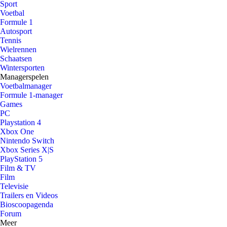
Sport
Voetbal
Formule 1
Autosport
Tennis
Wielrennen
Schaatsen
Wintersporten
Managerspelen
Voetbalmanager
Formule 1-manager
Games
PC
Playstation 4
Xbox One
Nintendo Switch
Xbox Series X|S
PlayStation 5
Film & TV
Film
Televisie
Trailers en Videos
Bioscoopagenda
Forum
Meer