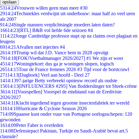
opslaan
53
14:24
Vrouwen willen geen man meer #30
29
14:24
Techniekles verdwijnt uit onderbouw: maar half zo veel uren
als 2007
9
14:24
Single mannen verplichtsingle moeders laten daten?
166
14:23
[RTL] B&B vol liefde 6de seizoen #4
11
14:22
Jonge Cambridge professor stapt op na claims over plagiaat en
leugens
69
14:21
Afvallen met injecties #4
26
14:19
Trump wil dat J.D. Vance hem in 2028 opvolgt
79
14:18
[FOK!Voetbalmanager 2026/2027] #1 We zijn er weer
45
14:17
Woningtekort: dus ga je woningen slopen, logisch
265
14:15
Tour de France femmes 2026 #3 Tijd voor de borstcrawl
271
14:13
[Dagboek] Veel aan hoofd - Deel 27
14
14:13
97-jarige Betty verbreekt opnieuw record als oudste
150
14:13
[INFLUENCERS #295] Van flodderslinger tot Shrek-crème
36
14:11
[Voorspellen] Voorspel de eindstand van de Eredivisie
2026/2027
34
14:11
Klacht ingediend tegen grootste insectenfabriek ter wereld
116
14:10
Hurricane & Cyclone Season 2026
7
14:09
Spaanse kust onder vuur van Portugese oorlogsschepen: 120
gewonden
16
14:09
Peter Faber is overleden
1
14:08
Defensiepact Pakistan, Turkije en Saudi-Arabië bevat art.5
clausule?