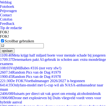
Weblog
Fotoboek
Prijsvragen
Contact
Colofon
Feedback
Tip de redactie
FOK!
FOK!
Scrollbar gebruiken
opslaan
11
09:40
Meta krijgt half miljard boete voor mentale schade bij jongeren
17
09:37
Denemarken pakt AI-gebruik in scholen aan: extra mondelinge
examens
1
08:03
VrijMiBabes #316 (not very sfw!)
26
07:34
Random Pics van de Dag #1979
19
00:45
Random Pics van de Dag #1978
2
21:30
De FOK!Voetbalmanager 2026/2027 is begonnen
64
14:35
Onlyfans-model met G-cup wil als NASA-ambassadeur naar
maan
24
06/08
Huisarts per direct uit vak gezet om ernstig alcoholmisbruik
19
06/08
Drone met explosieven bij Duits vliegveld voedt vrees voor
hybride aanval