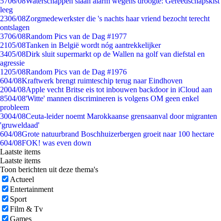
57
06/08
Waterschappen slaan alarm wegens droogte: Gereedschapskist
leeg
23
06/08
Zorgmedewerkster die 's nachts haar vriend bezocht terecht
ontslagen
37
06/08
Random Pics van de Dag #1977
21
05/08
Tanken in België wordt nóg aantrekkelijker
34
05/08
Dirk sluit supermarkt op de Wallen na golf van diefstal en
agressie
12
05/08
Random Pics van de Dag #1976
6
04/08
Kraftwerk brengt ruimteschip terug naar Eindhoven
20
04/08
Apple vecht Britse eis tot inbouwen backdoor in iCloud aan
85
04/08
'Witte' mannen discrimineren is volgens OM geen enkel
probleem
30
04/08
Ceuta-leider noemt Marokkaanse grensaanval door migranten
'gruweldaad'
6
04/08
Grote natuurbrand Boschhuizerbergen groeit naar 100 hectare
6
04/08
FOK! was even down
Laatste items
Laatste items
Toon berichten uit deze thema's
Actueel
Entertainment
Sport
Film & Tv
Games