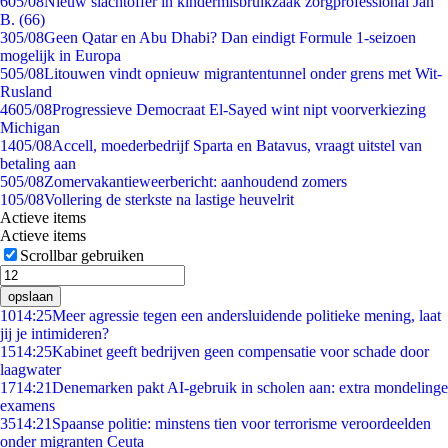
6
05/08
Nieuw slachtoffer in kindermisbruikzaak zorgprofessional Jan
B. (66)
3
05/08
Geen Qatar en Abu Dhabi? Dan eindigt Formule 1-seizoen
mogelijk in Europa
5
05/08
Litouwen vindt opnieuw migrantentunnel onder grens met Wit-
Rusland
46
05/08
Progressieve Democraat El-Sayed wint nipt voorverkiezing
Michigan
14
05/08
Accell, moederbedrijf Sparta en Batavus, vraagt uitstel van
betaling aan
5
05/08
Zomervakantieweerbericht: aanhoudend zomers
1
05/08
Vollering de sterkste na lastige heuvelrit
Actieve items
Actieve items
Scrollbar gebruiken
opslaan
10
14:25
Meer agressie tegen een andersluidende politieke mening, laat
jij je intimideren?
15
14:25
Kabinet geeft bedrijven geen compensatie voor schade door
laagwater
17
14:21
Denemarken pakt AI-gebruik in scholen aan: extra mondelinge
examens
35
14:21
Spaanse politie: minstens tien voor terrorisme veroordeelden
onder migranten Ceuta