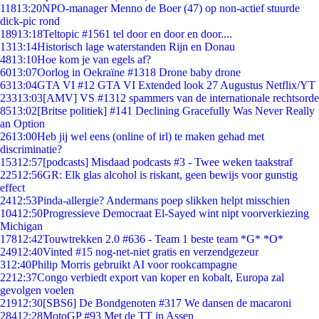
118
13:20
NPO-manager Menno de Boer (47) op non-actief stuurde
dick-pic rond
189
13:18
Teltopic #1561 tel door en door en door....
13
13:14
Historisch lage waterstanden Rijn en Donau
48
13:10
Hoe kom je van egels af?
60
13:07
Oorlog in Oekraïne #1318 Drone baby drone
63
13:04
GTA VI #12 GTA VI Extended look 27 Augustus Netflix/YT
233
13:03
[AMV] VS #1312 spammers van de internationale rechtsorde
85
13:02
[Britse politiek] #141 Declining Gracefully Was Never Really
an Option
26
13:00
Heb jij wel eens (online of irl) te maken gehad met
discriminatie?
153
12:57
[podcasts] Misdaad podcasts #3 - Twee weken taakstraf
225
12:56
GR: Elk glas alcohol is riskant, geen bewijs voor gunstig
effect
24
12:53
Pinda-allergie? Andermans poep slikken helpt misschien
104
12:50
Progressieve Democraat El-Sayed wint nipt voorverkiezing
Michigan
178
12:42
Touwtrekken 2.0 #636 - Team 1 beste team *G* *O*
249
12:40
Vinted #15 nog-net-niet gratis en verzendgezeur
3
12:40
Philip Morris gebruikt AI voor rookcampagne
22
12:37
Congo verbiedt export van koper en kobalt, Europa zal
gevolgen voelen
219
12:30
[SBS6] De Bondgenoten #317 We dansen de macaroni
284
12:28
MotoGP #93 Met de TT in Assen