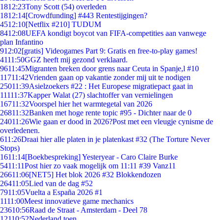
18
12:23
Tony Scott (54) overleden
18
12:14
[Crowdfunding] #443 Rentestijgingen?
45
12:10
[Netflix #210] TUDUM
84
12:08
UEFA kondigt boycot van FIFA-competities aan vanwege
plan Infantino
9
12:02
[gratis] Videogames Part 9: Gratis en free-to-play games!
41
11:50
GGZ heeft mij gezond verklaard.
96
11:45
Migranten breken door grens naar Ceuta in Spanje,l #10
117
11:42
Vrienden gaan op vakantie zonder mij uit te nodigen
250
11:39
Asielzoekers #22 : Het Europese migratiepact gaat in
111
11:37
Kapper Walat (27) slachtoffer van vernielingen
167
11:32
Voorspel hier het warmtegetal van 2026
268
11:32
Banken met hoge rente topic #95 - Dichter naar de 0
240
11:26
Wie gaan er dood in 2026?Post met een vleugje cynisme de
overledenen.
6
11:26
Draai hier alle platen in je platenkast #32 (The Torture Never
Stops)
16
11:14
[Boekbespreking] Yesteryear - Caro Claire Burke
54
11:11
Post hier zo vaak mogelijk om 11:11 #39 Vanz11
266
11:06
[NET5] Het blok 2026 #32 Blokkendozen
264
11:05
Lied van de dag #52
79
11:05
Vuelta a España 2026 #1
11
11:00
Meest innovatieve game mechanics
236
10:56
Raad de Straat - Amsterdam - Deel 78
121
10:52
Nederland toen