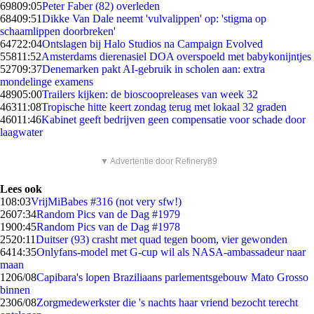
698
09:05
Peter Faber (82) overleden
684
09:51
Dikke Van Dale neemt 'vulvalippen' op: 'stigma op
schaamlippen doorbreken'
647
22:04
Ontslagen bij Halo Studios na Campaign Evolved
558
11:52
Amsterdams dierenasiel DOA overspoeld met babykonijntjes
527
09:37
Denemarken pakt AI-gebruik in scholen aan: extra
mondelinge examens
489
05:00
Trailers kijken: de bioscoopreleases van week 32
463
11:08
Tropische hitte keert zondag terug met lokaal 32 graden
460
11:46
Kabinet geeft bedrijven geen compensatie voor schade door
laagwater
▼ Advertentie door Refinery89
Lees ook
1
08:03
VrijMiBabes #316 (not very sfw!)
26
07:34
Random Pics van de Dag #1979
19
00:45
Random Pics van de Dag #1978
25
20:11
Duitser (93) crasht met quad tegen boom, vier gewonden
64
14:35
Onlyfans-model met G-cup wil als NASA-ambassadeur naar
maan
12
06/08
Capibara's lopen Braziliaans parlementsgebouw Mato Grosso
binnen
23
06/08
Zorgmedewerkster die 's nachts haar vriend bezocht terecht