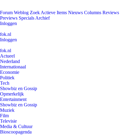
Forum
Weblog
Zoek
Actieve Items
Nieuws
Columns
Reviews
Previews
Specials
Archief
Inloggen
fok.nl
Inloggen
fok.nl
Actueel
Nederland
Internationaal
Economie
Politiek
Tech
Showbiz en Gossip
Opmerkelijk
Entertainment
Showbiz en Gossip
Muziek
Film
Televisie
Media & Cultuur
Bioscoopagenda