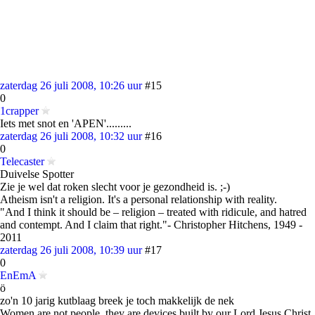
zaterdag 26 juli 2008, 10:26 uur
#15
0
1crapper
Iets met snot en 'APEN'.........
zaterdag 26 juli 2008, 10:32 uur
#16
0
Telecaster
Duivelse Spotter
Zie je wel dat roken slecht voor je gezondheid is. ;-)
Atheism isn't a religion. It's a personal relationship with reality.
"And I think it should be – religion – treated with ridicule, and hatred
and contempt. And I claim that right."- Christopher Hitchens, 1949 -
2011
zaterdag 26 juli 2008, 10:39 uur
#17
0
EnEmA
ö
zo'n 10 jarig kutblaag breek je toch makkelijk de nek
Women are not people, they are devices built by our Lord Jesus Christ