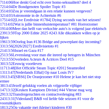
71
14:06
Hoe denkt God echt over homo-seksualiteit? deel 4
72
14:04
De Bondgenoten Spoiler Topic #3
35
14:03
Zou je vreemdgaan in een relatie kunnen vergeven?
32
14:03
Astronomie in de Achtertuin #6
175
14:02
[Live Eredivisie #1784] Dying seconds van het seizoen!
171
14:02
Wat is jullie binnenhuistemperatuur? #81 Horrorzomer
19
14:00
Meer dan helft van verkochte auto's is volgend jaar elektrisch
239
13:59
Top 2000 Editie 2025 #243 Alle dikzakken willen op je
lijken
196
13:59
Oorlog Iran #136 Bridge and powerplant day incoming?
33
13:56
[2026/2027] Eredivisietoto #1
214
13:56
Israel en Gaza #17
25
13:56
Levenslang voor man die inreed op betogers in München
72
13:55
Overleden Acteurs & Actrices Deel #15
30
13:52
Eeuwig voortleven
117
13:48
[Het Officiële Steam Topic #201] Steamrolled
131
13:47
[Nederlands Elftal] Op naar Louis IV?
191
13:45
[SBS6] De Oranjezomer #10 Helene je kan het niet stop
ermee
38
13:43
Jezelf gelukkig voelen als vrijgezelle vijftiger
147
13:32
[Keuken Kampioen Divisie] #44 Vitesse mag weg
29
13:32
Transfergeruchten en contractverlenging #83
243
13:31
[Videoland] B&B vol liefde 6de seizoen #1 voor de
vooruitkijkers
18
13:25
Op vakantie met (kleine) kinderen #30