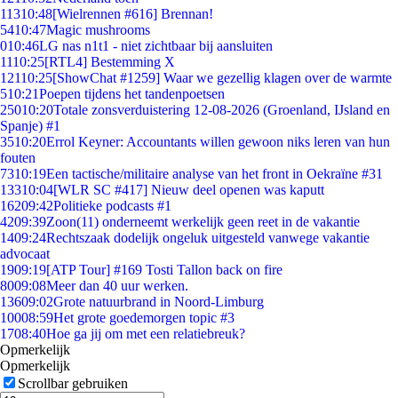
113
10:48
[Wielrennen #616] Brennan!
54
10:47
Magic mushrooms
0
10:46
LG nas n1t1 - niet zichtbaar bij aansluiten
11
10:25
[RTL4] Bestemming X
121
10:25
[ShowChat #1259] Waar we gezellig klagen over de warmte
5
10:21
Poepen tijdens het tandenpoetsen
250
10:20
Totale zonsverduistering 12-08-2026 (Groenland, IJsland en
Spanje) #1
35
10:20
Errol Keyner: Accountants willen gewoon niks leren van hun
fouten
73
10:19
Een tactische/militaire analyse van het front in Oekraïne #31
133
10:04
[WLR SC #417] Nieuw deel openen was kaputt
162
09:42
Politieke podcasts #1
42
09:39
Zoon(11) onderneemt werkelijk geen reet in de vakantie
14
09:24
Rechtszaak dodelijk ongeluk uitgesteld vanwege vakantie
advocaat
19
09:19
[ATP Tour] #169 Tosti Tallon back on fire
80
09:08
Meer dan 40 uur werken.
136
09:02
Grote natuurbrand in Noord-Limburg
100
08:59
Het grote goedemorgen topic #3
17
08:40
Hoe ga jij om met een relatiebreuk?
Opmerkelijk
Opmerkelijk
Scrollbar gebruiken