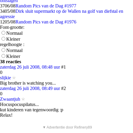
ontslagen
37
06/08
Random Pics van de Dag #1977
34
05/08
Dirk sluit supermarkt op de Wallen na golf van diefstal en
agressie
12
05/08
Random Pics van de Dag #1976
Font-grootte:
Normaal
Kleiner
regelhoogte :
Normaal
Kleiner
38 reacties
zaterdag 26 juli 2008, 08:48 uur
#1
0
slijkie
Big brother is watching you...
zaterdag 26 juli 2008, 08:49 uur
#2
0
Zwaantjuh
Hocuspocuspilatus...
kut kinderen van tegenwoordig :p
Relax!
▼ Advertentie door Refinery89