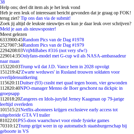
38
Help ons; deel dit item als je het leuk vond
Heb je een leuk of interessant bericht gevonden dat je graag op FOK!
terug ziet?
Tip ons dan via de submit!
Zoek jij altijd de leukste nieuwtjes en kun je daar leuk over schrijven?
Meld je aan als nieuwsposter!
Meest gelezen
63339
00:45
Random Pics van de Dag #1978
25270
07:34
Random Pics van de Dag #1979
22942
08:03
VrijMiBabes #316 (not very sfw!)
2290
14:35
Onlyfans-model met G-cup wil als NASA-ambassadeur
naar maan
1532
20:03
Trump wil dat J.D. Vance hem in 2028 opvolgt
1512
19:42
'Zwarte weduwes' in Rusland trouwen soldaten voor
overlijdensuitkering
1156
20:11
Duitser (93) crasht met quad tegen boom, vier gewonden
1128
20:40
NPO-manager Menno de Boer geschorst na dickpic in
groepsapp
1120
18:20
Zangeres en Idols-jurylid Jerney Kaagman op 79-jarige
leeftijd overleden
1015
15:21
Netflix-abonnees krijgen exclusieve early access tot
uitgebreide GTA VI trailer
810
22:01
PS5-doos waarschuwt voor einde fysieke games
703
10:12
Trump grijpt weer in op automatisch staatsburgerschap bij
geboorte in VS