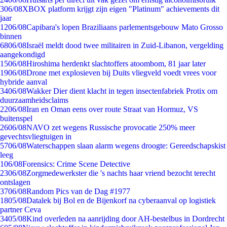
3
06/08
XBOX platform krijgt zijn eigen "Platinum" achievements dit
jaar
12
06/08
Capibara's lopen Braziliaans parlementsgebouw Mato Grosso
binnen
68
06/08
Israël meldt dood twee militairen in Zuid-Libanon, vergelding
aangekondigd
15
06/08
Hiroshima herdenkt slachtoffers atoombom, 81 jaar later
19
06/08
Drone met explosieven bij Duits vliegveld voedt vrees voor
hybride aanval
34
06/08
Wakker Dier dient klacht in tegen insectenfabriek Protix om
duurzaamheidsclaims
22
06/08
Iran en Oman eens over route Straat van Hormuz, VS
buitenspel
26
06/08
NAVO zet wegens Russische provocatie 250% meer
gevechtsvliegtuigen in
57
06/08
Waterschappen slaan alarm wegens droogte: Gereedschapskist
leeg
1
06/08
Forensics: Crime Scene Detective
23
06/08
Zorgmedewerkster die 's nachts haar vriend bezocht terecht
ontslagen
37
06/08
Random Pics van de Dag #1977
18
05/08
Datalek bij Bol en de Bijenkorf na cyberaanval op logistiek
partner Ceva
34
05/08
Kind overleden na aanrijding door AH-bestelbus in Dordrecht