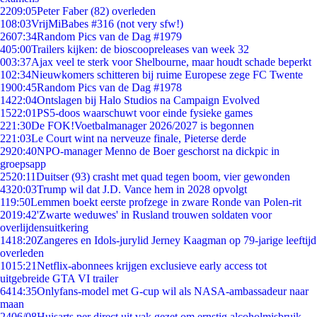
22
09:05
Peter Faber (82) overleden
1
08:03
VrijMiBabes #316 (not very sfw!)
26
07:34
Random Pics van de Dag #1979
4
05:00
Trailers kijken: de bioscoopreleases van week 32
0
03:37
Ajax veel te sterk voor Shelbourne, maar houdt schade beperkt
1
02:34
Nieuwkomers schitteren bij ruime Europese zege FC Twente
19
00:45
Random Pics van de Dag #1978
14
22:04
Ontslagen bij Halo Studios na Campaign Evolved
15
22:01
PS5-doos waarschuwt voor einde fysieke games
2
21:30
De FOK!Voetbalmanager 2026/2027 is begonnen
2
21:03
Le Court wint na nerveuze finale, Pieterse derde
29
20:40
NPO-manager Menno de Boer geschorst na dickpic in
groepsapp
25
20:11
Duitser (93) crasht met quad tegen boom, vier gewonden
43
20:03
Trump wil dat J.D. Vance hem in 2028 opvolgt
1
19:50
Lemmen boekt eerste profzege in zware Ronde van Polen-rit
20
19:42
'Zwarte weduwes' in Rusland trouwen soldaten voor
overlijdensuitkering
14
18:20
Zangeres en Idols-jurylid Jerney Kaagman op 79-jarige leeftijd
overleden
10
15:21
Netflix-abonnees krijgen exclusieve early access tot
uitgebreide GTA VI trailer
64
14:35
Onlyfans-model met G-cup wil als NASA-ambassadeur naar
maan
24
06/08
Huisarts per direct uit vak gezet om ernstig alcoholmisbruik