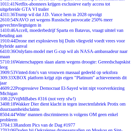
10
11:41
Netflix-abonnees krijgen exclusieve early access tot
uitgebreide GTA VI trailer
43
11:36
Trump wil dat J.D. Vance hem in 2028 opvolgt
26
10:54
NAVO zet wegens Russische provocatie 250% meer
gevechtsvliegtuigen in
14
10:46
Accell, moederbedrijf Sparta en Batavus, vraagt uitstel van
betaling aan
19
10:44
Drone met explosieven bij Duits vliegveld voedt vrees voor
hybride aanval
64
10:36
Onlyfans-model met G-cup wil als NASA-ambassadeur naar
maan
57
10:16
Waterschappen slaan alarm wegens droogte: Gereedschapskist
leeg
39
09:53
Vinted-foto's van vrouwen massaal gedeeld op seksfora
3
09:33
XBOX platform krijgt zijn eigen "Platinum" achievements dit
jaar
46
09:22
Progressieve Democraat El-Sayed wint nipt voorverkiezing
Michigan
1
08:22
VrijMiBabes #316 (not very sfw!)
34
08:18
Wakker Dier dient klacht in tegen insectenfabriek Protix om
duurzaamheidsclaims
85
04:44
'Witte' mannen discrimineren is volgens OM geen enkel
probleem
37
04:13
Random Pics van de Dag #1977
27
03:06
Doden bij Oekraïense droneaanvallen op Moskou en Sint-