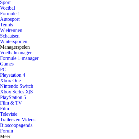
Sport
Voetbal
Formule 1
Autosport
Tennis
Wielrennen
Schaatsen
Wintersporten
Managerspelen
Voetbalmanager
Formule 1-manager
Games
PC
Playstation 4
Xbox One
Nintendo Switch
Xbox Series X|S
PlayStation 5
Film & TV
Film
Televisie
Trailers en Videos
Bioscoopagenda
Forum
Meer