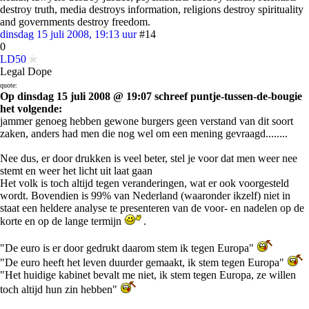
destroy truth, media destroys information, religions destroy spirituality
and governments destroy freedom.
dinsdag 15 juli 2008, 19:13 uur
#14
0
LD50
Legal Dope
quote:
Op dinsdag 15 juli 2008 @ 19:07 schreef puntje-tussen-de-bougie
het volgende:
jammer genoeg hebben gewone burgers geen verstand van dit soort
zaken, anders had men die nog wel om een mening gevraagd........
Nee dus, er door drukken is veel beter, stel je voor dat men weer nee
stemt en weer het licht uit laat gaan
Het volk is toch altijd tegen veranderingen, wat er ook voorgesteld
wordt. Bovendien is 99% van Nederland (waaronder ikzelf) niet in
staat een heldere analyse te presenteren van de voor- en nadelen op de
korte en op de lange termijn
.
"De euro is er door gedrukt daarom stem ik tegen Europa"
"De euro heeft het leven duurder gemaakt, ik stem tegen Europa"
"Het huidige kabinet bevalt me niet, ik stem tegen Europa, ze willen
toch altijd hun zin hebben"