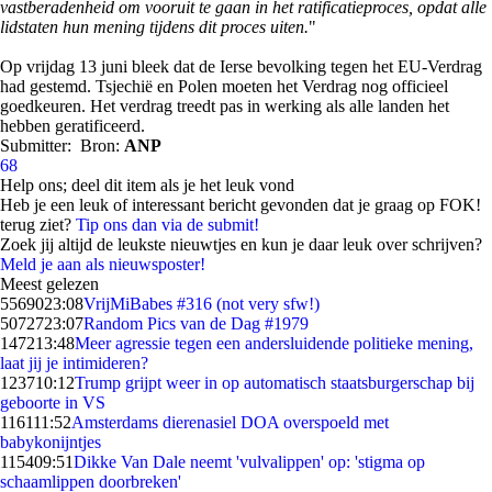
vastberadenheid om vooruit te gaan in het ratificatieproces, opdat alle
lidstaten hun mening tijdens dit proces uiten.
"
Op vrijdag 13 juni bleek dat de Ierse bevolking tegen het EU-Verdrag
had gestemd. Tsjechië en Polen moeten het Verdrag nog officieel
goedkeuren. Het verdrag treedt pas in werking als alle landen het
hebben geratificeerd.
Submitter:
Bron:
ANP
68
Help ons; deel dit item als je het leuk vond
Heb je een leuk of interessant bericht gevonden dat je graag op FOK!
terug ziet?
Tip ons dan via de submit!
Zoek jij altijd de leukste nieuwtjes en kun je daar leuk over schrijven?
Meld je aan als nieuwsposter!
Meest gelezen
55690
23:08
VrijMiBabes #316 (not very sfw!)
50727
23:07
Random Pics van de Dag #1979
1472
13:48
Meer agressie tegen een andersluidende politieke mening,
laat jij je intimideren?
1237
10:12
Trump grijpt weer in op automatisch staatsburgerschap bij
geboorte in VS
1161
11:52
Amsterdams dierenasiel DOA overspoeld met
babykonijntjes
1154
09:51
Dikke Van Dale neemt 'vulvalippen' op: 'stigma op
schaamlippen doorbreken'