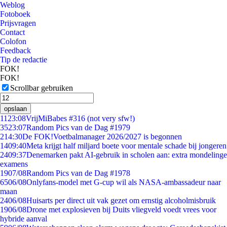
Weblog
Fotoboek
Prijsvragen
Contact
Colofon
Feedback
Tip de redactie
FOK!
FOK!
Scrollbar gebruiken
opslaan
11
23:08
VrijMiBabes #316 (not very sfw!)
35
23:07
Random Pics van de Dag #1979
2
14:30
De FOK!Voetbalmanager 2026/2027 is begonnen
14
09:40
Meta krijgt half miljard boete voor mentale schade bij jongeren
24
09:37
Denemarken pakt AI-gebruik in scholen aan: extra mondelinge
examens
19
07/08
Random Pics van de Dag #1978
65
06/08
Onlyfans-model met G-cup wil als NASA-ambassadeur naar
maan
24
06/08
Huisarts per direct uit vak gezet om ernstig alcoholmisbruik
19
06/08
Drone met explosieven bij Duits vliegveld voedt vrees voor
hybride aanval