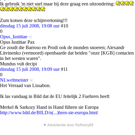
Ik gebruik 'm niet snel maar bij deze graag een uitzondering:
Zum kotsen deze schijnvertoning!!!
dinsdag 15 juli 2008, 19:08 uur
#10
0
Opus_Iustitiae
Opus Iustitiae Pax
Ge zoudt die Barroso en Prodi ook de monden snoeren; Alexandr
Litvinenko (vermoord) openbaarde dat beiden "onze [KGB] contacten
in het westen waren".
Mundus vult decipi
dinsdag 15 juli 2008, 19:09 uur
#11
0
NLweltmeister
Het Verraad van Lissabon.
Ik las vandaag in Bild dat de EU feitelijk 2 Fuehrers heeft
Merkel & Sarkozy Hand in Hand führen sie Europa
http://www.bild.de/BILD/n(...)hren-sie-europa.html
▼ Advertentie door Refinery89