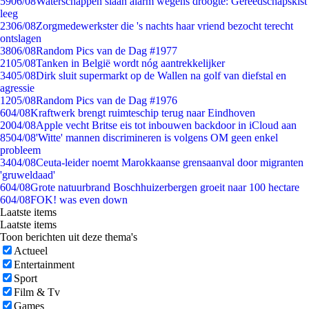
59
06/08
Waterschappen slaan alarm wegens droogte: Gereedschapskist
leeg
23
06/08
Zorgmedewerkster die 's nachts haar vriend bezocht terecht
ontslagen
38
06/08
Random Pics van de Dag #1977
21
05/08
Tanken in België wordt nóg aantrekkelijker
34
05/08
Dirk sluit supermarkt op de Wallen na golf van diefstal en
agressie
12
05/08
Random Pics van de Dag #1976
6
04/08
Kraftwerk brengt ruimteschip terug naar Eindhoven
20
04/08
Apple vecht Britse eis tot inbouwen backdoor in iCloud aan
85
04/08
'Witte' mannen discrimineren is volgens OM geen enkel
probleem
34
04/08
Ceuta-leider noemt Marokkaanse grensaanval door migranten
'gruweldaad'
6
04/08
Grote natuurbrand Boschhuizerbergen groeit naar 100 hectare
6
04/08
FOK! was even down
Laatste items
Laatste items
Toon berichten uit deze thema's
Actueel
Entertainment
Sport
Film & Tv
Games