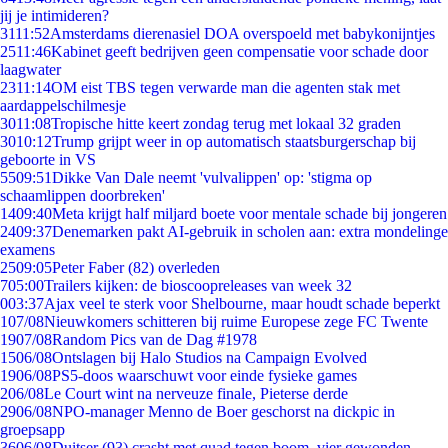
jij je intimideren?
31
11:52
Amsterdams dierenasiel DOA overspoeld met babykonijntjes
25
11:46
Kabinet geeft bedrijven geen compensatie voor schade door
laagwater
23
11:14
OM eist TBS tegen verwarde man die agenten stak met
aardappelschilmesje
30
11:08
Tropische hitte keert zondag terug met lokaal 32 graden
30
10:12
Trump grijpt weer in op automatisch staatsburgerschap bij
geboorte in VS
55
09:51
Dikke Van Dale neemt 'vulvalippen' op: 'stigma op
schaamlippen doorbreken'
14
09:40
Meta krijgt half miljard boete voor mentale schade bij jongeren
24
09:37
Denemarken pakt AI-gebruik in scholen aan: extra mondelinge
examens
25
09:05
Peter Faber (82) overleden
7
05:00
Trailers kijken: de bioscoopreleases van week 32
0
03:37
Ajax veel te sterk voor Shelbourne, maar houdt schade beperkt
1
07/08
Nieuwkomers schitteren bij ruime Europese zege FC Twente
19
07/08
Random Pics van de Dag #1978
15
06/08
Ontslagen bij Halo Studios na Campaign Evolved
19
06/08
PS5-doos waarschuwt voor einde fysieke games
2
06/08
Le Court wint na nerveuze finale, Pieterse derde
29
06/08
NPO-manager Menno de Boer geschorst na dickpic in
groepsapp
36
06/08
Duitser (93) crasht met quad tegen boom, vier gewonden