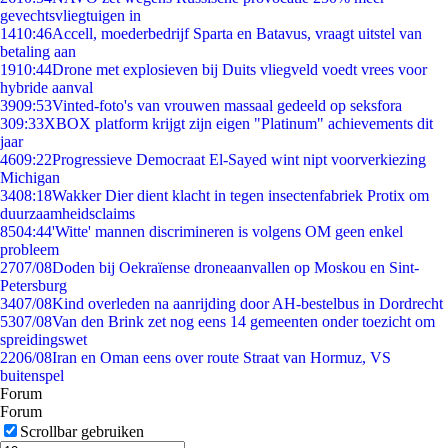
gevechtsvliegtuigen in
14
10:46
Accell, moederbedrijf Sparta en Batavus, vraagt uitstel van
betaling aan
19
10:44
Drone met explosieven bij Duits vliegveld voedt vrees voor
hybride aanval
39
09:53
Vinted-foto's van vrouwen massaal gedeeld op seksfora
3
09:33
XBOX platform krijgt zijn eigen "Platinum" achievements dit
jaar
46
09:22
Progressieve Democraat El-Sayed wint nipt voorverkiezing
Michigan
34
08:18
Wakker Dier dient klacht in tegen insectenfabriek Protix om
duurzaamheidsclaims
85
04:44
'Witte' mannen discrimineren is volgens OM geen enkel
probleem
27
07/08
Doden bij Oekraïense droneaanvallen op Moskou en Sint-
Petersburg
34
07/08
Kind overleden na aanrijding door AH-bestelbus in Dordrecht
53
07/08
Van den Brink zet nog eens 14 gemeenten onder toezicht om
spreidingswet
22
06/08
Iran en Oman eens over route Straat van Hormuz, VS
buitenspel
Forum
Forum
Scrollbar gebruiken