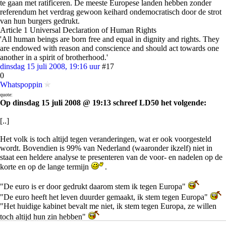
te gaan met ratificeren. De meeste Europese landen hebben zonder
referendum het verdrag gewoon keihard ondemocratisch door de strot
van hun burgers gedrukt.
Article 1 Universal Declaration of Human Rights
'All human beings are born free and equal in dignity and rights. They
are endowed with reason and conscience and should act towards one
another in a spirit of brotherhood.'
dinsdag 15 juli 2008, 19:16 uur
#17
0
Whatspoppin
quote:
Op dinsdag 15 juli 2008 @ 19:13 schreef LD50 het volgende:
[..]
Het volk is toch altijd tegen veranderingen, wat er ook voorgesteld
wordt. Bovendien is 99% van Nederland (waaronder ikzelf) niet in
staat een heldere analyse te presenteren van de voor- en nadelen op de
korte en op de lange termijn
.
"De euro is er door gedrukt daarom stem ik tegen Europa"
"De euro heeft het leven duurder gemaakt, ik stem tegen Europa"
"Het huidige kabinet bevalt me niet, ik stem tegen Europa, ze willen
toch altijd hun zin hebben"