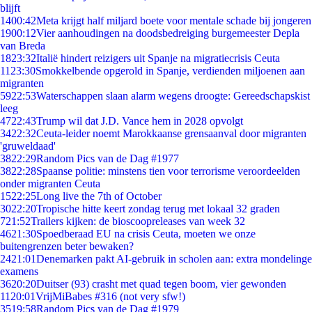
blijft
14
00:42
Meta krijgt half miljard boete voor mentale schade bij jongeren
19
00:12
Vier aanhoudingen na doodsbedreiging burgemeester Depla
van Breda
18
23:32
Italië hindert reizigers uit Spanje na migratiecrisis Ceuta
11
23:30
Smokkelbende opgerold in Spanje, verdienden miljoenen aan
migranten
59
22:53
Waterschappen slaan alarm wegens droogte: Gereedschapskist
leeg
47
22:43
Trump wil dat J.D. Vance hem in 2028 opvolgt
34
22:32
Ceuta-leider noemt Marokkaanse grensaanval door migranten
'gruweldaad'
38
22:29
Random Pics van de Dag #1977
38
22:28
Spaanse politie: minstens tien voor terrorisme veroordeelden
onder migranten Ceuta
15
22:25
Long live the 7th of October
30
22:20
Tropische hitte keert zondag terug met lokaal 32 graden
7
21:52
Trailers kijken: de bioscoopreleases van week 32
46
21:30
Spoedberaad EU na crisis Ceuta, moeten we onze
buitengrenzen beter bewaken?
24
21:01
Denemarken pakt AI-gebruik in scholen aan: extra mondelinge
examens
36
20:20
Duitser (93) crasht met quad tegen boom, vier gewonden
11
20:01
VrijMiBabes #316 (not very sfw!)
35
19:58
Random Pics van de Dag #1979