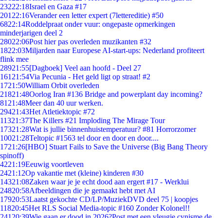
232
22:18
Israel en Gaza #17
201
22:16
Verander een letter expert (7lettereditie) #50
68
22:14
Roddelpraat onder vuur: ongepaste opmerkingen
minderjarigen deel 2
280
22:06
Post hier pas overleden muzikanten #32
18
22:03
Miljarden naar Europese AI-start-ups: Nederland profiteert
flink mee
289
21:55
[Dagboek] Veel aan hoofd - Deel 27
161
21:54
Via Pecunia - Het geld ligt op straat! #2
17
21:50
William Orbit overleden
218
21:48
Oorlog Iran #136 Bridge and powerplant day incoming?
81
21:48
Meer dan 40 uur werken.
294
21:43
Het Atletiektopic #72
113
21:37
The Killers #21 Imploding The Mirage Tour
173
21:28
Wat is jullie binnenhuistemperatuur? #81 Horrorzomer
100
21:28
Teltopic #1563 tel door en door en door....
17
21:26
[HBO] Stuart Fails to Save the Universe (Big Bang Theory
spinoff)
42
21:19
Eeuwig voortleven
24
21:12
Op vakantie met (kleine) kinderen #30
143
21:08
Zaken waar je je echt dood aan ergert #17 - Werklui
248
20:58
Afbeeldingen die je gemaakt hebt met AI
179
20:53
Laatst gekochte CD/LP/MuziekDVD deel 75 | koopjes
118
20:45
Het RLS Social Media-topic #160 Zonder Kolonel!!
241
20:39
Wie gaan er dood in 2026?Post met een vleugje cynisme de