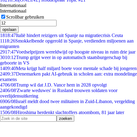
Internationaal
Internationaal
Scrollbar gebruiken
opslaan
18
18:47
Italië hindert reizigers uit Spanje na migratiecrisis Ceuta
11
18:26
Smokkelbende opgerold in Spanje, verdienden miljoenen aan
migranten
29
17:47
Voedselprijzen wereldwijd op hoogste niveau in ruim drie jaar
30
10:12
Trump grijpt weer in op automatisch staatsburgerschap bij
geboorte in VS
14
09:40
Meta krijgt half miljard boete voor mentale schade bij jongeren
24
09:37
Denemarken pakt AI-gebruik in scholen aan: extra mondelinge
examens
47
06/08
Trump wil dat J.D. Vance hem in 2028 opvolgt
24
06/08
'Zwarte weduwes' in Rusland trouwen soldaten voor
overlijdensuitkering
69
06/08
Israël meldt dood twee militairen in Zuid-Libanon, vergelding
aangekondigd
15
06/08
Hiroshima herdenkt slachtoffers atoombom, 81 jaar later