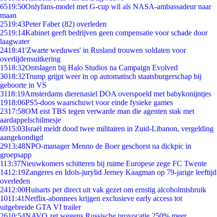
65
19:50
Onlyfans-model met G-cup wil als NASA-ambassadeur naar
maan
25
19:43
Peter Faber (82) overleden
25
19:14
Kabinet geeft bedrijven geen compensatie voor schade door
laagwater
24
18:41
'Zwarte weduwes' in Rusland trouwen soldaten voor
overlijdensuitkering
15
18:32
Ontslagen bij Halo Studios na Campaign Evolved
30
18:32
Trump grijpt weer in op automatisch staatsburgerschap bij
geboorte in VS
31
18:19
Amsterdams dierenasiel DOA overspoeld met babykonijntjes
19
18:06
PS5-doos waarschuwt voor einde fysieke games
23
17:58
OM eist TBS tegen verwarde man die agenten stak met
aardappelschilmesje
69
15:03
Israël meldt dood twee militairen in Zuid-Libanon, vergelding
aangekondigd
29
13:48
NPO-manager Menno de Boer geschorst na dickpic in
groepsapp
1
13:37
Nieuwkomers schitteren bij ruime Europese zege FC Twente
14
12:19
Zangeres en Idols-jurylid Jerney Kaagman op 79-jarige leeftijd
overleden
24
12:00
Huisarts per direct uit vak gezet om ernstig alcoholmisbruik
10
11:41
Netflix-abonnees krijgen exclusieve early access tot
uitgebreide GTA VI trailer
26
10:54
NAVO zet wegens Russische provocatie 250% meer