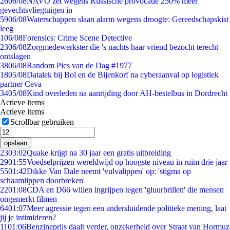
26
06/08
NAVO zet wegens Russische provocatie 250% meer
gevechtsvliegtuigen in
59
06/08
Waterschappen slaan alarm wegens droogte: Gereedschapskist
leeg
1
06/08
Forensics: Crime Scene Detective
23
06/08
Zorgmedewerkster die 's nachts haar vriend bezocht terecht
ontslagen
38
06/08
Random Pics van de Dag #1977
18
05/08
Datalek bij Bol en de Bijenkorf na cyberaanval op logistiek
partner Ceva
34
05/08
Kind overleden na aanrijding door AH-bestelbus in Dordrecht
Actieve items
Actieve items
Scrollbar gebruiken
opslaan
23
03:02
Quake krijgt na 30 jaar een gratis uitbreiding
29
01:55
Voedselprijzen wereldwijd op hoogste niveau in ruim drie jaar
55
01:42
Dikke Van Dale neemt 'vulvalippen' op: 'stigma op
schaamlippen doorbreken'
22
01:08
CDA en D66 willen ingrijpen tegen 'gluurbrillen' die mensen
ongemerkt filmen
64
01:07
Meer agressie tegen een andersluidende politieke mening, laat
jij je intimideren?
11
01:06
Benzineprijs daalt verder, onzekerheid over Straat van Hormuz