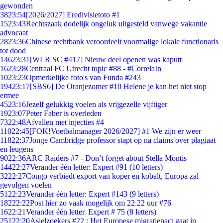
gewonden
38
23:54
[2026/2027] Eredivisietoto #1
15
23:43
Rechtszaak dodelijk ongeluk uitgesteld vanwege vakantie
advocaat
28
23:36
Chinese rechtbank veroordeelt voormalige lokale functionaris
tot dood
146
23:31
[WLR SC #417] Nieuw deel openen was kaputt
16
23:28
Centraal FC Utrecht topic #88 - #CorreiaIn
10
23:23
Opmerkelijke foto's van Funda #243
194
23:17
[SBS6] De Oranjezomer #10 Helene je kan het niet stop
ermee
45
23:16
Jezelf gelukkig voelen als vrijgezelle vijftiger
19
23:07
Peter Faber is overleden
73
22:48
Afvallen met injecties #4
110
22:45
[FOK!Voetbalmanager 2026/2027] #1 We zijn er weer
118
22:37
Jonge Cambridge professor stapt op na claims over plagiaat
en leugens
90
22:36
ARC Raiders #7 - Don’t forget about Stella Montis
144
22:27
Verander één letter: Expert #91 (10 letters)
32
22:27
Congo verbiedt export van koper en kobalt, Europa zal
gevolgen voelen
51
22:23
Verander één letter: Expert #143 (9 letters)
182
22:22
Post hier zo vaak mogelijk om 22:22 uur #76
16
22:21
Verander één letter. Expert # 75 (8 letters)
251
22:20
Asielzoekers #22 : Het Europese migratiepact gaat in