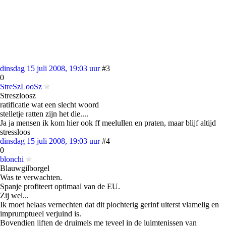
dinsdag 15 juli 2008, 19:03 uur
#3
0
StreSzLooSz
Streszloosz
ratificatie wat een slecht woord
stelletje ratten zijn het die....
Ja ja mensen ik kom hier ook ff meelullen en praten, maar blijf altijd
stressloos
dinsdag 15 juli 2008, 19:03 uur
#4
0
blonchi
Blauwgilborgel
Was te verwachten.
Spanje profiteert optimaal van de EU.
Zij wel...
Ik moet helaas vernechten dat dit plochterig gerinf uiterst vlamelig en
imprumptueel verjuind is.
Bovendien jiften de druimels me teveel in de luimtenissen van