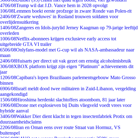
47
06/08
Trump wil dat J.D. Vance hem in 2028 opvolgt
1
06/08
Lemmen boekt eerste profzege in zware Ronde van Polen-rit
24
06/08
'Zwarte weduwes' in Rusland trouwen soldaten voor
overlijdensuitkering
14
06/08
Zangeres en Idols-jurylid Jerney Kaagman op 79-jarige leeftijd
overleden
10
06/08
Netflix-abonnees krijgen exclusieve early access tot
uitgebreide GTA VI trailer
65
06/08
Onlyfans-model met G-cup wil als NASA-ambassadeur naar
maan
24
06/08
Huisarts per direct uit vak gezet om ernstig alcoholmisbruik
3
06/08
XBOX platform krijgt zijn eigen "Platinum" achievements dit
jaar
12
06/08
Capibara's lopen Braziliaans parlementsgebouw Mato Grosso
binnen
69
06/08
Israël meldt dood twee militairen in Zuid-Libanon, vergelding
aangekondigd
15
06/08
Hiroshima herdenkt slachtoffers atoombom, 81 jaar later
19
06/08
Drone met explosieven bij Duits vliegveld voedt vrees voor
hybride aanval
34
06/08
Wakker Dier dient klacht in tegen insectenfabriek Protix om
duurzaamheidsclaims
22
06/08
Iran en Oman eens over route Straat van Hormuz, VS
buitenspel