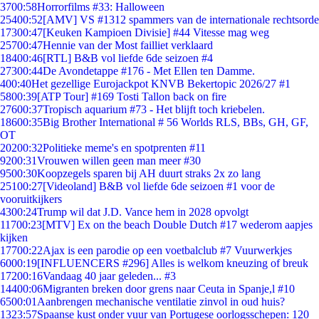
37
00:58
Horrorfilms #33: Halloween
254
00:52
[AMV] VS #1312 spammers van de internationale rechtsorde
173
00:47
[Keuken Kampioen Divisie] #44 Vitesse mag weg
257
00:47
Hennie van der Most failliet verklaard
184
00:46
[RTL] B&B vol liefde 6de seizoen #4
273
00:44
De Avondetappe #176 - Met Ellen ten Damme.
4
00:40
Het gezellige Eurojackpot KNVB Bekertopic 2026/27 #1
58
00:39
[ATP Tour] #169 Tosti Tallon back on fire
276
00:37
Tropisch aquarium #73 - Het blijft toch kriebelen.
186
00:35
Big Brother International # 56 Worlds RLS, BBs, GH, GF,
OT
202
00:32
Politieke meme's en spotprenten #11
92
00:31
Vrouwen willen geen man meer #30
95
00:30
Koopzegels sparen bij AH duurt straks 2x zo lang
251
00:27
[Videoland] B&B vol liefde 6de seizoen #1 voor de
vooruitkijkers
43
00:24
Trump wil dat J.D. Vance hem in 2028 opvolgt
117
00:23
[MTV] Ex on the beach Double Dutch #17 wederom aapjes
kijken
177
00:22
Ajax is een parodie op een voetbalclub #7 Vuurwerkjes
60
00:19
[INFLUENCERS #296] Alles is welkom kneuzing of breuk
172
00:16
Vandaag 40 jaar geleden... #3
144
00:06
Migranten breken door grens naar Ceuta in Spanje,l #10
65
00:01
Aanbrengen mechanische ventilatie zinvol in oud huis?
13
23:57
Spaanse kust onder vuur van Portugese oorlogsschepen: 120