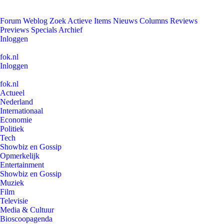
Forum
Weblog
Zoek
Actieve Items
Nieuws
Columns
Reviews
Previews
Specials
Archief
Inloggen
fok.nl
Inloggen
fok.nl
Actueel
Nederland
Internationaal
Economie
Politiek
Tech
Showbiz en Gossip
Opmerkelijk
Entertainment
Showbiz en Gossip
Muziek
Film
Televisie
Media & Cultuur
Bioscoopagenda