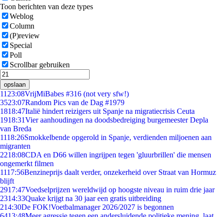
Toon berichten van deze types
Weblog
Column
(P)review
Special
Poll
Scrollbar gebruiken
opslaan
11
23:08
VrijMiBabes #316 (not very sfw!)
35
23:07
Random Pics van de Dag #1979
18
18:47
Italië hindert reizigers uit Spanje na migratiecrisis Ceuta
19
18:31
Vier aanhoudingen na doodsbedreiging burgemeester Depla
van Breda
11
18:26
Smokkelbende opgerold in Spanje, verdienden miljoenen aan
migranten
22
18:08
CDA en D66 willen ingrijpen tegen 'gluurbrillen' die mensen
ongemerkt filmen
11
17:56
Benzineprijs daalt verder, onzekerheid over Straat van Hormuz
blijft
29
17:47
Voedselprijzen wereldwijd op hoogste niveau in ruim drie jaar
23
14:33
Quake krijgt na 30 jaar een gratis uitbreiding
2
14:30
De FOK!Voetbalmanager 2026/2027 is begonnen
64
13:48
Meer agressie tegen een andersluidende politieke mening, laat