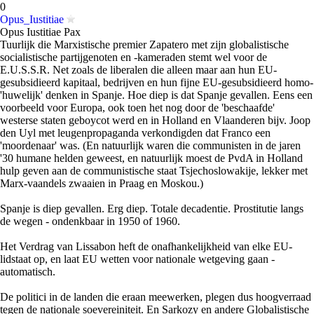
0
Opus_Iustitiae
Opus Iustitiae Pax
Tuurlijk die Marxistische premier Zapatero met zijn globalistische
socialistische partijgenoten en -kameraden stemt wel voor de
E.U.S.S.R. Net zoals de liberalen die alleen maar aan hun EU-
gesubsidieerd kapitaal, bedrijven en hun fijne EU-gesubsidieerd homo-
'huwelijk' denken in Spanje. Hoe diep is dat Spanje gevallen. Eens een
voorbeeld voor Europa, ook toen het nog door de 'beschaafde'
westerse staten geboycot werd en in Holland en Vlaanderen bijv. Joop
den Uyl met leugenpropaganda verkondigden dat Franco een
'moordenaar' was. (En natuurlijk waren die communisten in de jaren
'30 humane helden geweest, en natuurlijk moest de PvdA in Holland
hulp geven aan de communistische staat Tsjechoslowakije, lekker met
Marx-vaandels zwaaien in Praag en Moskou.)
Spanje is diep gevallen. Erg diep. Totale decadentie. Prostitutie langs
de wegen - ondenkbaar in 1950 of 1960.
Het Verdrag van Lissabon heft de onafhankelijkheid van elke EU-
lidstaat op, en laat EU wetten voor nationale wetgeving gaan -
automatisch.
De politici in de landen die eraan meewerken, plegen dus hoogverraad
tegen de nationale soevereiniteit. En Sarkozy en andere Globalistische