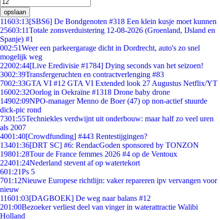
opslaan
116
03:13
[SBS6] De Bondgenoten #318 Een klein kusje moet kunnen
256
03:11
Totale zonsverduistering 12-08-2026 (Groenland, IJsland en
Spanje) #1
0
02:51
Weer een parkeergarage dicht in Dordrecht, auto's zo snel
mogelijk weg
220
02:44
[Live Eredivisie #1784] Dying seconds van het seizoen!
30
02:39
Transfergeruchten en contractverlenging #83
70
02:33
GTA VI #12 GTA VI Extended look 27 Augustus Netflix/YT
160
02:32
Oorlog in Oekraïne #1318 Drone baby drone
149
02:09
NPO-manager Menno de Boer (47) op non-actief stuurde
dick-pic rond
73
01:55
Techniekles verdwijnt uit onderbouw: maar half zo veel uren
als 2007
40
01:40
[Crowdfunding] #443 Rentestijgingen?
134
01:36
[DRT SC] #6: RendacGoden sponsored by TONZON
198
01:28
Tour de France femmes 2026 #4 op de Ventoux
224
01:24
Nederland stevent af op watertekort
6
01:21
Ps 5
7
01:12
Nieuwe Europese richtlijn: vaker repareren ipv vervangen voor
nieuw
116
01:03
[DAGBOEK] De weg naar balans #12
2
01:00
Bezoeker verliest deel van vinger in waterattractie Walibi
Holland