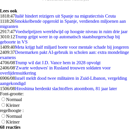
Lees ook
18
18:47
Italië hindert reizigers uit Spanje na migratiecrisis Ceuta
11
18:26
Smokkelbende opgerold in Spanje, verdienden miljoenen aan
migranten
29
17:47
Voedselprijzen wereldwijd op hoogste niveau in ruim drie jaar
30
10:12
Trump grijpt weer in op automatisch staatsburgerschap bij
geboorte in VS
14
09:40
Meta krijgt half miljard boete voor mentale schade bij jongeren
24
09:37
Denemarken pakt AI-gebruik in scholen aan: extra mondelinge
examens
47
06/08
Trump wil dat J.D. Vance hem in 2028 opvolgt
24
06/08
'Zwarte weduwes' in Rusland trouwen soldaten voor
overlijdensuitkering
69
06/08
Israël meldt dood twee militairen in Zuid-Libanon, vergelding
aangekondigd
15
06/08
Hiroshima herdenkt slachtoffers atoombom, 81 jaar later
Font-grootte:
Normaal
Kleiner
regelhoogte :
Normaal
Kleiner
68 reacties