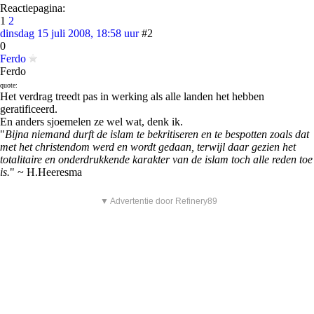
Reactiepagina:
1
2
dinsdag 15 juli 2008, 18:58 uur
#2
0
Ferdo
Ferdo
quote:
Het verdrag treedt pas in werking als alle landen het hebben
geratificeerd.
En anders sjoemelen ze wel wat, denk ik.
"
Bijna niemand durft de islam te bekritiseren en te bespotten zoals dat
met het christendom werd en wordt gedaan, terwijl daar gezien het
totalitaire en onderdrukkende karakter van de islam toch alle reden toe
is.
" ~ H.Heeresma
▼ Advertentie door Refinery89