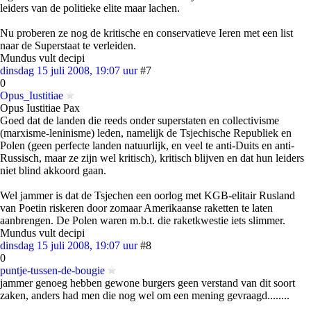
leiders van de politieke elite maar lachen.
Nu proberen ze nog de kritische en conservatieve Ieren met een list
naar de Superstaat te verleiden.
Mundus vult decipi
dinsdag 15 juli 2008, 19:07 uur
#7
0
Opus_Iustitiae
Opus Iustitiae Pax
Goed dat de landen die reeds onder superstaten en collectivisme
(marxisme-leninisme) leden, namelijk de Tsjechische Republiek en
Polen (geen perfecte landen natuurlijk, en veel te anti-Duits en anti-
Russisch, maar ze zijn wel kritisch), kritisch blijven en dat hun leiders
niet blind akkoord gaan.
Wel jammer is dat de Tsjechen een oorlog met KGB-elitair Rusland
van Poetin riskeren door zomaar Amerikaanse raketten te laten
aanbrengen. De Polen waren m.b.t. die raketkwestie iets slimmer.
Mundus vult decipi
dinsdag 15 juli 2008, 19:07 uur
#8
0
puntje-tussen-de-bougie
jammer genoeg hebben gewone burgers geen verstand van dit soort
zaken, anders had men die nog wel om een mening gevraagd........