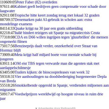
1106
09:05
Peter Faber (82) overleden
976
11:46
Kabinet geeft bedrijven geen compensatie voor schade door
laagwater
929
11:08
Tropische hitte keert zondag terug met lokaal 32 graden
887
09:37
Denemarken pakt AI-gebruik in scholen aan: extra
mondelinge examens
841
14:33
Quake krijgt na 30 jaar een gratis uitbreiding
822
18:47
Italië hindert reizigers uit Spanje na migratiecrisis Ceuta
773
18:08
CDA en D66 willen ingrijpen tegen 'gluurbrillen' die mensen
ongemerkt filmen
750
17:56
Benzineprijs daalt verder, onzekerheid over Straat van
Hormuz blijft
739
09:40
Meta krijgt half miljard boete voor mentale schade bij
jongeren
639
11:14
OM eist TBS tegen verwarde man die agenten stak met
aardappelschilmesje
634
05:00
Trailers kijken: de bioscoopreleases van week 32
593
18:31
Vier aanhoudingen na doodsbedreiging burgemeester Depla
van Breda
555
18:26
Smokkelbende opgerold in Spanje, verdienden miljoenen aan
migranten
509
17:47
Voedselprijzen wereldwijd op hoogste niveau in ruim drie
jaar
▼ Advertentie door Refinery89