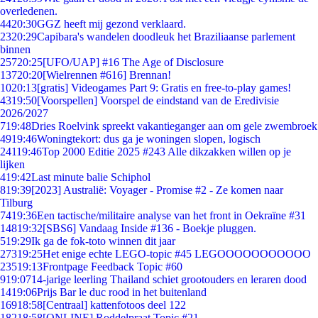
overledenen.
44
20:30
GGZ heeft mij gezond verklaard.
23
20:29
Capibara's wandelen doodleuk het Braziliaanse parlement
binnen
257
20:25
[UFO/UAP] #16 The Age of Disclosure
137
20:20
[Wielrennen #616] Brennan!
10
20:13
[gratis] Videogames Part 9: Gratis en free-to-play games!
43
19:50
[Voorspellen] Voorspel de eindstand van de Eredivisie
2026/2027
7
19:48
Dries Roelvink spreekt vakantieganger aan om gele zwembroek
49
19:46
Woningtekort: dus ga je woningen slopen, logisch
241
19:46
Top 2000 Editie 2025 #243 Alle dikzakken willen op je
lijken
4
19:42
Last minute balie Schiphol
8
19:39
[2023] Australië: Voyager - Promise #2 - Ze komen naar
Tilburg
74
19:36
Een tactische/militaire analyse van het front in Oekraïne #31
148
19:32
[SBS6] Vandaag Inside #136 - Boekje pluggen.
5
19:29
Ik ga de fok-toto winnen dit jaar
273
19:25
Het enige echte LEGO-topic #45 LEGOOOOOOOOOOO
235
19:13
Frontpage Feedback Topic #60
9
19:07
14-jarige leerling Thailand schiet grootouders en leraren dood
14
19:06
Prijs Bar le duc rood in het buitenland
169
18:58
[Centraal] kattenfotoos deel 122
182
18:58
[ONLINE] Roddelpraat Topic #21