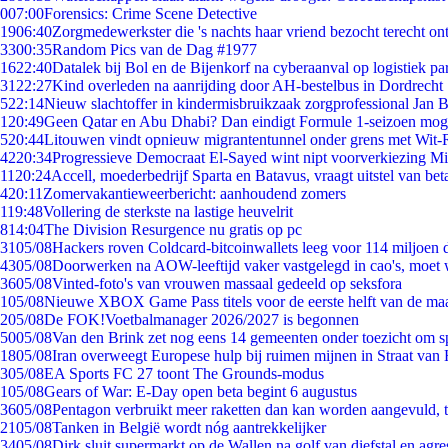
0
07:00
Forensics: Crime Scene Detective
19
06:40
Zorgmedewerkster die 's nachts haar vriend bezocht terecht on
33
00:35
Random Pics van de Dag #1977
16
22:40
Datalek bij Bol en de Bijenkorf na cyberaanval op logistiek pa
31
22:27
Kind overleden na aanrijding door AH-bestelbus in Dordrecht
5
22:14
Nieuw slachtoffer in kindermisbruikzaak zorgprofessional Jan B
1
20:49
Geen Qatar en Abu Dhabi? Dan eindigt Formule 1-seizoen moge
5
20:44
Litouwen vindt opnieuw migrantentunnel onder grens met Wit-
42
20:34
Progressieve Democraat El-Sayed wint nipt voorverkiezing M
11
20:24
Accell, moederbedrijf Sparta en Batavus, vraagt uitstel van bet
4
20:11
Zomervakantieweerbericht: aanhoudend zomers
1
19:48
Vollering de sterkste na lastige heuvelrit
8
14:04
The Division Resurgence nu gratis op pc
31
05/08
Hackers roven Coldcard-bitcoinwallets leeg voor 114 miljoen d
43
05/08
Doorwerken na AOW-leeftijd vaker vastgelegd in cao's, moet
36
05/08
Vinted-foto's van vrouwen massaal gedeeld op seksfora
1
05/08
Nieuwe XBOX Game Pass titels voor de eerste helft van de ma
2
05/08
De FOK!Voetbalmanager 2026/2027 is begonnen
50
05/08
Van den Brink zet nog eens 14 gemeenten onder toezicht om s
18
05/08
Iran overweegt Europese hulp bij ruimen mijnen in Straat va
3
05/08
EA Sports FC 27 toont The Grounds-modus
1
05/08
Gears of War: E-Day open beta begint 6 augustus
36
05/08
Pentagon verbruikt meer raketten dan kan worden aangevuld, t
21
05/08
Tanken in België wordt nóg aantrekkelijker
34
05/08
Dirk sluit supermarkt op de Wallen na golf van diefstal en agre