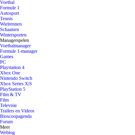
Voetbal
Formule 1
Autosport
Tennis
Wielrennen
Schaatsen
Wintersporten
Managerspelen
Voetbalmanager
Formule 1-manager
Games
PC
Playstation 4
Xbox One
Nintendo Switch
Xbox Series X|S
PlayStation 5
Film & TV
Film
Televisie
Trailers en Videos
Bioscoopagenda
Forum
Meer
Weblog