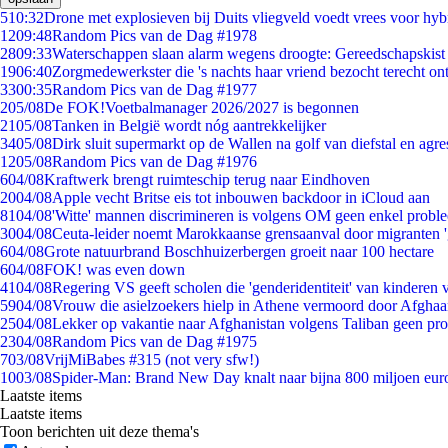
5
10:32
Drone met explosieven bij Duits vliegveld voedt vrees voor hyb
12
09:48
Random Pics van de Dag #1978
28
09:33
Waterschappen slaan alarm wegens droogte: Gereedschapskist
19
06:40
Zorgmedewerkster die 's nachts haar vriend bezocht terecht on
33
00:35
Random Pics van de Dag #1977
2
05/08
De FOK!Voetbalmanager 2026/2027 is begonnen
21
05/08
Tanken in België wordt nóg aantrekkelijker
34
05/08
Dirk sluit supermarkt op de Wallen na golf van diefstal en agre
12
05/08
Random Pics van de Dag #1976
6
04/08
Kraftwerk brengt ruimteschip terug naar Eindhoven
20
04/08
Apple vecht Britse eis tot inbouwen backdoor in iCloud aan
81
04/08
'Witte' mannen discrimineren is volgens OM geen enkel probl
30
04/08
Ceuta-leider noemt Marokkaanse grensaanval door migranten 
6
04/08
Grote natuurbrand Boschhuizerbergen groeit naar 100 hectare
6
04/08
FOK! was even down
41
04/08
Regering VS geeft scholen die 'genderidentiteit' van kinderen
59
04/08
Vrouw die asielzoekers hielp in Athene vermoord door Afghaa
25
04/08
Lekker op vakantie naar Afghanistan volgens Taliban geen pr
23
04/08
Random Pics van de Dag #1975
7
03/08
VrijMiBabes #315 (not very sfw!)
10
03/08
Spider-Man: Brand New Day knalt naar bijna 800 miljoen eur
Laatste items
Laatste items
Toon berichten uit deze thema's