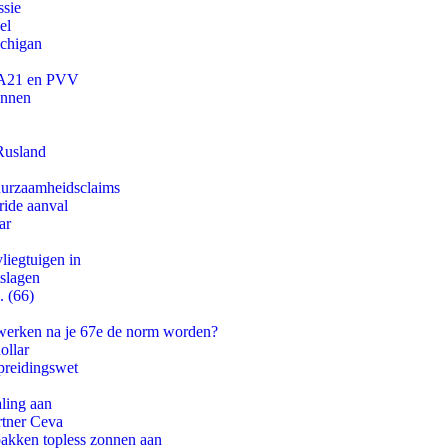
ssie
el
ichigan
 JA21 en PVV
innen
Rusland
duurzaamheidsclaims
ride aanval
ar
iegtuigen in
tslagen
. (66)
 werken na je 67e de norm worden?
ollar
preidingswet
aling aan
rtner Ceva
pakken topless zonnen aan