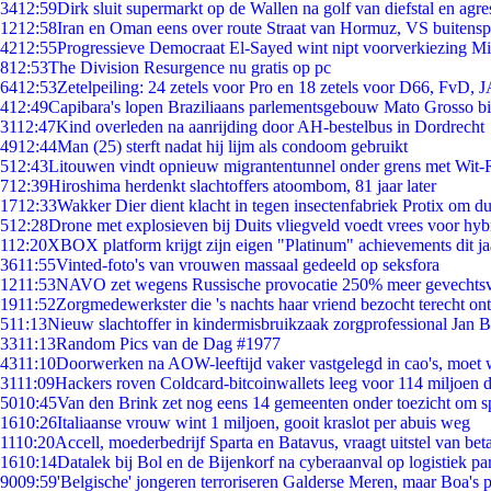
34
12:59
Dirk sluit supermarkt op de Wallen na golf van diefstal en agre
12
12:58
Iran en Oman eens over route Straat van Hormuz, VS buitensp
42
12:55
Progressieve Democraat El-Sayed wint nipt voorverkiezing M
8
12:53
The Division Resurgence nu gratis op pc
64
12:53
Zetelpeiling: 24 zetels voor Pro en 18 zetels voor D66, FvD,
4
12:49
Capibara's lopen Braziliaans parlementsgebouw Mato Grosso b
31
12:47
Kind overleden na aanrijding door AH-bestelbus in Dordrecht
49
12:44
Man (25) sterft nadat hij lijm als condoom gebruikt
5
12:43
Litouwen vindt opnieuw migrantentunnel onder grens met Wit-
7
12:39
Hiroshima herdenkt slachtoffers atoombom, 81 jaar later
17
12:33
Wakker Dier dient klacht in tegen insectenfabriek Protix om 
5
12:28
Drone met explosieven bij Duits vliegveld voedt vrees voor hyb
1
12:20
XBOX platform krijgt zijn eigen "Platinum" achievements dit ja
36
11:55
Vinted-foto's van vrouwen massaal gedeeld op seksfora
12
11:53
NAVO zet wegens Russische provocatie 250% meer gevechtsvl
19
11:52
Zorgmedewerkster die 's nachts haar vriend bezocht terecht on
5
11:13
Nieuw slachtoffer in kindermisbruikzaak zorgprofessional Jan B
33
11:13
Random Pics van de Dag #1977
43
11:10
Doorwerken na AOW-leeftijd vaker vastgelegd in cao's, moet
31
11:09
Hackers roven Coldcard-bitcoinwallets leeg voor 114 miljoen d
50
10:45
Van den Brink zet nog eens 14 gemeenten onder toezicht om s
16
10:26
Italiaanse vrouw wint 1 miljoen, gooit kraslot per abuis weg
11
10:20
Accell, moederbedrijf Sparta en Batavus, vraagt uitstel van bet
16
10:14
Datalek bij Bol en de Bijenkorf na cyberaanval op logistiek pa
90
09:59
'Belgische' jongeren terroriseren Galderse Meren, maar Boa's 