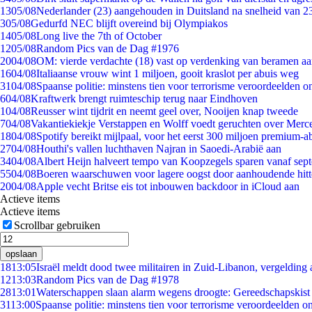
13
05/08
Nederlander (23) aangehouden in Duitsland na snelheid van 
3
05/08
Gedurfd NEC blijft overeind bij Olympiakos
14
05/08
Long live the 7th of October
12
05/08
Random Pics van de Dag #1976
20
04/08
OM: vierde verdachte (18) vast op verdenking van beramen aa
16
04/08
Italiaanse vrouw wint 1 miljoen, gooit kraslot per abuis weg
31
04/08
Spaanse politie: minstens tien voor terrorisme veroordeelden 
6
04/08
Kraftwerk brengt ruimteschip terug naar Eindhoven
1
04/08
Reusser wint tijdrit en neemt geel over, Nooijen knap tweede
7
04/08
Vakantiekiekje Verstappen en Wolff voedt geruchten over Merc
18
04/08
Spotify bereikt mijlpaal, voor het eerst 300 miljoen premium-
27
04/08
Houthi's vallen luchthaven Najran in Saoedi-Arabië aan
34
04/08
Albert Heijn halveert tempo van Koopzegels sparen vanaf sep
55
04/08
Boeren waarschuwen voor lagere oogst door aanhoudende hitt
20
04/08
Apple vecht Britse eis tot inbouwen backdoor in iCloud aan
Actieve items
Actieve items
Scrollbar gebruiken
opslaan
18
13:05
Israël meldt dood twee militairen in Zuid-Libanon, vergeldin
12
13:03
Random Pics van de Dag #1978
28
13:01
Waterschappen slaan alarm wegens droogte: Gereedschapskist
31
13:00
Spaanse politie: minstens tien voor terrorisme veroordeelden 