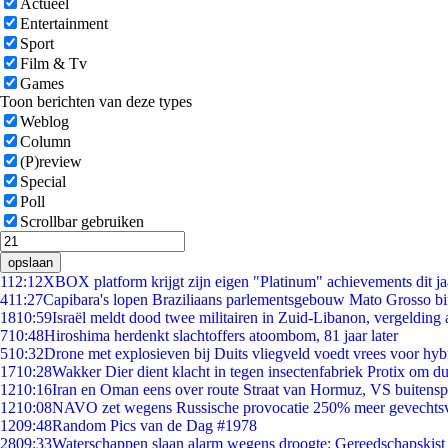
Actueel
Entertainment
Sport
Film & Tv
Games
Toon berichten van deze types
Weblog
Column
(P)review
Special
Poll
Scrollbar gebruiken
opslaan
1
12:12
XBOX platform krijgt zijn eigen "Platinum" achievements dit ja
4
11:27
Capibara's lopen Braziliaans parlementsgebouw Mato Grosso b
18
10:59
Israël meldt dood twee militairen in Zuid-Libanon, vergeldin
7
10:48
Hiroshima herdenkt slachtoffers atoombom, 81 jaar later
5
10:32
Drone met explosieven bij Duits vliegveld voedt vrees voor hyb
17
10:28
Wakker Dier dient klacht in tegen insectenfabriek Protix om 
12
10:16
Iran en Oman eens over route Straat van Hormuz, VS buitensp
12
10:08
NAVO zet wegens Russische provocatie 250% meer gevechtsvl
12
09:48
Random Pics van de Dag #1978
28
09:33
Waterschappen slaan alarm wegens droogte: Gereedschapskist