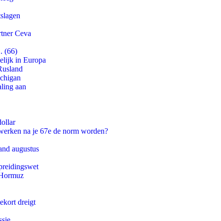
tslagen
rtner Ceva
. (66)
lijk in Europa
Rusland
ichigan
aling aan
ollar
 werken na je 67e de norm worden?
and augustus
preidingswet
n Hormuz
ekort dreigt
ssie