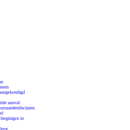
ar
innen
g aangekondigd
ride aanval
duurzaamheidsclaims
el
iegtuigen in
 leeg