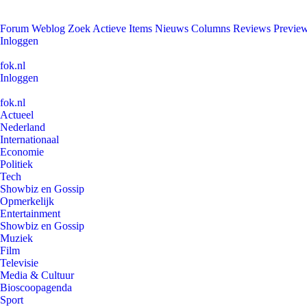
Forum
Weblog
Zoek
Actieve Items
Nieuws
Columns
Reviews
Previe
Inloggen
fok.nl
Inloggen
fok.nl
Actueel
Nederland
Internationaal
Economie
Politiek
Tech
Showbiz en Gossip
Opmerkelijk
Entertainment
Showbiz en Gossip
Muziek
Film
Televisie
Media & Cultuur
Bioscoopagenda
Sport