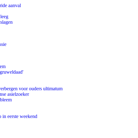
ride aanval
 leeg
tslagen
ssie
eem
'gruweldaad'
 verbergen voor ouders ultimatum
nse asielzoeker
obleem
o in eerste weekend