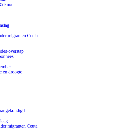
235 km/u
nslag
onder migranten Ceuta
edes-overstap
abonnees
tember
e en droogte
g aangekondigd
 leeg
onder migranten Ceuta