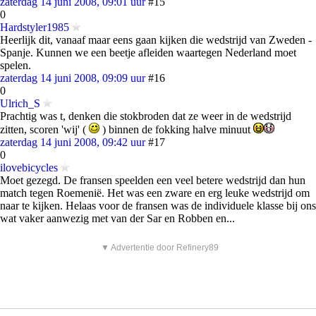
zaterdag 14 juni 2008, 09:01 uur
#15
0
Hardstyler1985
Heerlijk dit, vanaaf maar eens gaan kijken die wedstrijd van Zweden -
Spanje. Kunnen we een beetje afleiden waartegen Nederland moet
spelen.
zaterdag 14 juni 2008, 09:09 uur
#16
0
Ulrich_S
Prachtig was t, denken die stokbroden dat ze weer in de wedstrijd
zitten, scoren 'wij' (
) binnen de fokking halve minuut
zaterdag 14 juni 2008, 09:42 uur
#17
0
ilovebicycles
Moet gezegd. De fransen speelden een veel betere wedstrijd dan hun
match tegen Roemenië. Het was een zware en erg leuke wedstrijd om
naar te kijken. Helaas voor de fransen was de individuele klasse bij ons
wat vaker aanwezig met van der Sar en Robben en...
▼ Advertentie door Refinery89