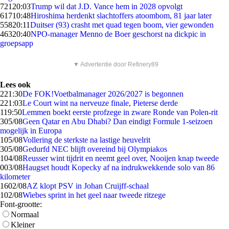
721
20:03
Trump wil dat J.D. Vance hem in 2028 opvolgt
617
10:48
Hiroshima herdenkt slachtoffers atoombom, 81 jaar later
558
20:11
Duitser (93) crasht met quad tegen boom, vier gewonden
463
20:40
NPO-manager Menno de Boer geschorst na dickpic in
groepsapp
▼ Advertentie door Refinery89
Lees ook
2
21:30
De FOK!Voetbalmanager 2026/2027 is begonnen
2
21:03
Le Court wint na nerveuze finale, Pieterse derde
1
19:50
Lemmen boekt eerste profzege in zware Ronde van Polen-rit
3
05/08
Geen Qatar en Abu Dhabi? Dan eindigt Formule 1-seizoen
mogelijk in Europa
1
05/08
Vollering de sterkste na lastige heuvelrit
3
05/08
Gedurfd NEC blijft overeind bij Olympiakos
1
04/08
Reusser wint tijdrit en neemt geel over, Nooijen knap tweede
0
03/08
Haugset houdt Kopecky af na indrukwekkende solo van 86
kilometer
16
02/08
AZ klopt PSV in Johan Cruijff-schaal
1
02/08
Wiebes sprint in het geel naar tweede ritzege
Font-grootte:
Normaal
Kleiner