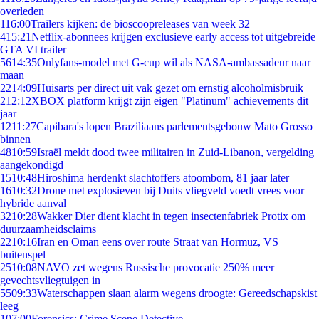
overleden
1
16:00
Trailers kijken: de bioscoopreleases van week 32
4
15:21
Netflix-abonnees krijgen exclusieve early access tot uitgebreide
GTA VI trailer
56
14:35
Onlyfans-model met G-cup wil als NASA-ambassadeur naar
maan
22
14:09
Huisarts per direct uit vak gezet om ernstig alcoholmisbruik
2
12:12
XBOX platform krijgt zijn eigen "Platinum" achievements dit
jaar
12
11:27
Capibara's lopen Braziliaans parlementsgebouw Mato Grosso
binnen
48
10:59
Israël meldt dood twee militairen in Zuid-Libanon, vergelding
aangekondigd
15
10:48
Hiroshima herdenkt slachtoffers atoombom, 81 jaar later
16
10:32
Drone met explosieven bij Duits vliegveld voedt vrees voor
hybride aanval
32
10:28
Wakker Dier dient klacht in tegen insectenfabriek Protix om
duurzaamheidsclaims
22
10:16
Iran en Oman eens over route Straat van Hormuz, VS
buitenspel
25
10:08
NAVO zet wegens Russische provocatie 250% meer
gevechtsvliegtuigen in
55
09:33
Waterschappen slaan alarm wegens droogte: Gereedschapskist
leeg
1
07:00
Forensics: Crime Scene Detective