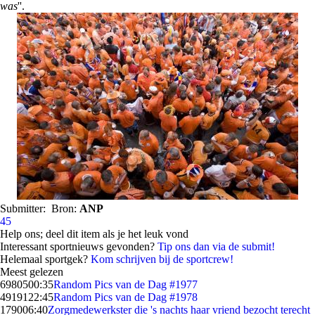
was
''.
Submitter:
Bron:
ANP
45
Help ons; deel dit item als je het leuk vond
Interessant sportnieuws gevonden?
Tip ons dan via de submit!
Helemaal sportgek?
Kom schrijven bij de sportcrew!
Meest gelezen
69805
00:35
Random Pics van de Dag #1977
49191
22:45
Random Pics van de Dag #1978
1790
06:40
Zorgmedewerkster die 's nachts haar vriend bezocht terecht