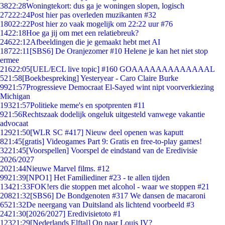
38
22:28
Woningtekort: dus ga je woningen slopen, logisch
272
22:24
Post hier pas overleden muzikanten #32
180
22:22
Post hier zo vaak mogelijk om 22:22 uur #76
14
22:18
Hoe ga jij om met een relatiebreuk?
246
22:12
Afbeeldingen die je gemaakt hebt met AI
187
22:11
[SBS6] De Oranjezomer #10 Helene je kan het niet stop
ermee
216
22:05
[UEL/ECL live topic] #160 GOAAAAAAAAAAAAAL
5
21:58
[Boekbespreking] Yesteryear - Caro Claire Burke
99
21:57
Progressieve Democraat El-Sayed wint nipt voorverkiezing
Michigan
193
21:57
Politieke meme's en spotprenten #11
9
21:56
Rechtszaak dodelijk ongeluk uitgesteld vanwege vakantie
advocaat
129
21:50
[WLR SC #417] Nieuw deel openen was kaputt
8
21:45
[gratis] Videogames Part 9: Gratis en free-to-play games!
32
21:45
[Voorspellen] Voorspel de eindstand van de Eredivisie
2026/2027
20
21:44
Nieuwe Marvel films. #12
99
21:39
[NPO1] Het Familiediner #23 - te allen tijden
134
21:33
FOK!ers die stoppen met alcohol - waar we stoppen #21
208
21:32
[SBS6] De Bondgenoten #317 We dansen de macaroni
65
21:32
De neergang van Duitsland als lichtend voorbeeld #3
24
21:30
[2026/2027] Eredivisietoto #1
123
21:29
[Nederlands Elftal] Op naar Louis IV?