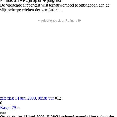
En trots dat we zijn op onze jongens!
De vliegende flipperkast wist ternauwernood te ontsnappen aan de
vlijmscherpe wieken der ventilatoren.
▼ Advertentie door Refinery89
zaterdag 14 juni 2008, 08:38 uur
#12
0
Kasper79
quote:
Op zaterdag 14 juni 2008 @ 08:34 schreef asmodai het volgende: