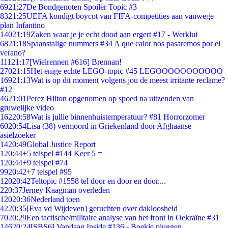
69
21:27
De Bondgenoten Spoiler Topic #3
83
21:25
UEFA kondigt boycot van FIFA-competities aan vanwege
plan Infantino
140
21:19
Zaken waar je je echt dood aan ergert #17 - Werklui
68
21:18
Spaanstalige nummers #34 A que calor nos pasaremos por el
verano?
111
21:17
[Wielrennen #616] Brennan!
270
21:15
Het enige echte LEGO-topic #45 LEGOOOOOOOOOOO
169
21:13
Wat is op dit moment volgens jou de meest irritante reclame?
#12
46
21:01
Perez Hilton opgenomen op spoed na uitzenden van
gruwelijke video
162
20:58
Wat is jullie binnenhuistemperatuur? #81 Horrorzomer
60
20:54
Lisa (38) vermoord in Griekenland door Afghaanse
asielzoeker
14
20:49
Global Justice Report
1
20:44
+5 telspel #144 Keer 5 =
1
20:44
+9 telspel #74
99
20:42
+7 telspel #95
120
20:42
Teltopic #1558 tel door en door en door....
2
20:37
Jerney Kaagman overleden
120
20:36
Nederland toen
42
20:35
[Eva vd Wijdeven] geruchten over dakloosheid
70
20:29
Een tactische/militaire analyse van het front in Oekraïne #31
146
20:24
[SBS6] Vandaag Inside #136 - Boekje pluggen.