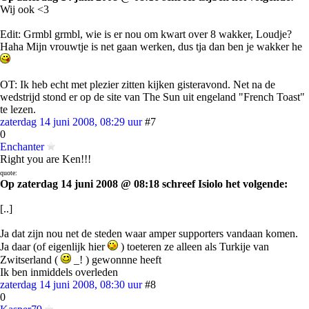
Wij ook <3
Edit: Grmbl grmbl, wie is er nou om kwart over 8 wakker, Loudje?
Haha Mijn vrouwtje is net gaan werken, dus tja dan ben je wakker he
OT: Ik heb echt met plezier zitten kijken gisteravond. Net na de
wedstrijd stond er op de site van The Sun uit engeland "French Toast"
te lezen.
zaterdag 14 juni 2008, 08:29 uur
#7
0
Enchanter
Right you are Ken!!!
quote:
Op zaterdag 14 juni 2008 @ 08:18 schreef Isiolo het volgende:
[..]
Ja dat zijn nou net de steden waar amper supporters vandaan komen.
Ja daar (of eigenlijk hier
) toeteren ze alleen als Turkije van
Zwitserland (
_! ) gewonnne heeft
Ik ben inmiddels overleden
zaterdag 14 juni 2008, 08:30 uur
#8
0