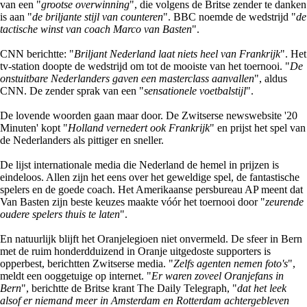
van een "
grootse overwinning
", die volgens de Britse zender te danken
is aan "
de briljante stijl van counteren
". BBC noemde de wedstrijd "
de
tactische winst van coach Marco van Basten
".
CNN berichtte: "
Briljant Nederland laat niets heel van Frankrijk
". Het
tv-station doopte de wedstrijd om tot de mooiste van het toernooi. "
De
onstuitbare Nederlanders gaven een masterclass aanvallen
", aldus
CNN. De zender sprak van een "
sensationele voetbalstijl
".
De lovende woorden gaan maar door. De Zwitserse newswebsite '20
Minuten' kopt "
Holland vernedert ook Frankrijk
" en prijst het spel van
de Nederlanders als pittiger en sneller.
De lijst internationale media die Nederland de hemel in prijzen is
eindeloos. Allen zijn het eens over het geweldige spel, de fantastische
spelers en de goede coach. Het Amerikaanse persbureau AP meent dat
Van Basten zijn beste keuzes maakte vóór het toernooi door "
zeurende
oudere spelers thuis te laten
".
En natuurlijk blijft het Oranjelegioen niet onvermeld. De sfeer in Bern
met de ruim honderdduizend in Oranje uitgedoste supporters is
opperbest, berichtten Zwitserse media. "
Zelfs agenten nemen foto's
",
meldt een ooggetuige op internet. "
Er waren zoveel Oranjefans in
Bern
", berichtte de Britse krant The Daily Telegraph, "
dat het leek
alsof er niemand meer in Amsterdam en Rotterdam achtergebleven