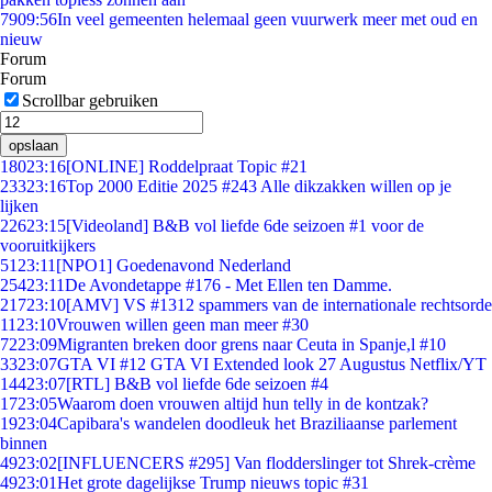
79
09:56
In veel gemeenten helemaal geen vuurwerk meer met oud en
nieuw
Forum
Forum
Scrollbar gebruiken
opslaan
180
23:16
[ONLINE] Roddelpraat Topic #21
233
23:16
Top 2000 Editie 2025 #243 Alle dikzakken willen op je
lijken
226
23:15
[Videoland] B&B vol liefde 6de seizoen #1 voor de
vooruitkijkers
51
23:11
[NPO1] Goedenavond Nederland
254
23:11
De Avondetappe #176 - Met Ellen ten Damme.
217
23:10
[AMV] VS #1312 spammers van de internationale rechtsorde
11
23:10
Vrouwen willen geen man meer #30
72
23:09
Migranten breken door grens naar Ceuta in Spanje,l #10
33
23:07
GTA VI #12 GTA VI Extended look 27 Augustus Netflix/YT
144
23:07
[RTL] B&B vol liefde 6de seizoen #4
17
23:05
Waarom doen vrouwen altijd hun telly in de kontzak?
19
23:04
Capibara's wandelen doodleuk het Braziliaanse parlement
binnen
49
23:02
[INFLUENCERS #295] Van flodderslinger tot Shrek-crème
49
23:01
Het grote dagelijkse Trump nieuws topic #31