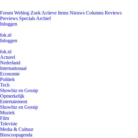
Forum
Weblog
Zoek
Actieve Items
Nieuws
Columns
Reviews
Previews
Specials
Archief
Inloggen
fok.nl
Inloggen
fok.nl
Actueel
Nederland
Internationaal
Economie
Politiek
Tech
Showbiz en Gossip
Opmerkelijk
Entertainment
Showbiz en Gossip
Muziek
Film
Televisie
Media & Cultuur
Bioscoopagenda