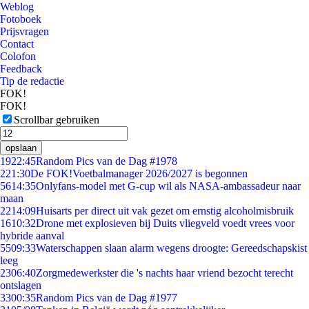
Weblog
Fotoboek
Prijsvragen
Contact
Colofon
Feedback
Tip de redactie
FOK!
FOK!
Scrollbar gebruiken
opslaan
19
22:45
Random Pics van de Dag #1978
2
21:30
De FOK!Voetbalmanager 2026/2027 is begonnen
56
14:35
Onlyfans-model met G-cup wil als NASA-ambassadeur naar
maan
22
14:09
Huisarts per direct uit vak gezet om ernstig alcoholmisbruik
16
10:32
Drone met explosieven bij Duits vliegveld voedt vrees voor
hybride aanval
55
09:33
Waterschappen slaan alarm wegens droogte: Gereedschapskist
leeg
23
06:40
Zorgmedewerkster die 's nachts haar vriend bezocht terecht
ontslagen
33
00:35
Random Pics van de Dag #1977