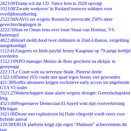
28
23:09
Trump wil dat J.D. Vance hem in 2028 opvolgt
10
23:08
'Zwarte weduwes' in Rusland trouwen soldaten voor
overlijdensuitkering
25
22:56
NAVO zet wegens Russische provocatie 250% meer
gevechtsvliegtuigen in
22
22:50
Iran en Oman eens over route Straat van Hormuz, VS
buitenspel
48
22:46
Israël meldt dood twee militairen in Zuid-Libanon, vergelding
aangekondigd
11
22:41
Zangeres en Idols-jurylid Jerney Kaagman op 79-jarige leeftijd
overleden
15
22:19
NPO-manager Menno de Boer geschorst na dickpic in
groepsapp
2
22:17
Le Court wint na nerveuze finale, Pieterse derde
13
22:10
Duitser (93) crasht met quad tegen boom, vier gewonden
4
21:38
Netflix-abonnees krijgen exclusieve early access tot uitgebreide
GTA VI trailer
55
21:25
Waterschappen slaan alarm wegens droogte: Gereedschapskist
leeg
45
21:00
Progressieve Democraat El-Sayed wint nipt voorverkiezing
Michigan
16
21:00
Drone met explosieven bij Duits vliegveld voedt vrees voor
hybride aanval
2
20:58
XBOX platform krijgt zijn eigen "Platinum" achievements dit
jaar