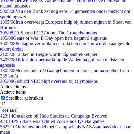
1
05/08
Nieuwe XBOX Game Pass titels voor de eerste helft van de
maand augustus
50
05/08
Van den Brink zet nog eens 14 gemeenten onder toezicht om
spreidingswet
18
05/08
Iran overweegt Europese hulp bij ruimen mijnen in Straat van
Hormuz
3
05/08
EA Sports FC 27 toont The Grounds-modus
1
05/08
Gears of War: E-Day open beta begint 6 augustus
36
05/08
Pentagon verbruikt meer raketten dan kan worden aangevuld,
tekort dreigt
21
05/08
Tanken in België wordt nóg aantrekkelijker
34
05/08
Dirk sluit supermarkt op de Wallen na golf van diefstal en
agressie
13
05/08
Nederlander (23) aangehouden in Duitsland na snelheid van
235 km/u
3
05/08
Gedurfd NEC blijft overeind bij Olympiakos
Actieve items
Actieve items
Scrollbar gebruiken
opslaan
4
23:14
Ontslagen bij Halo Studios na Campaign Evolved
4
23:14
PS5-doos waarschuwt voor einde fysieke games
56
23:10
Onlyfans-model met G-cup wil als NASA-ambassadeur naar
maan