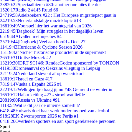
238
20:22
Speciaalbieren #80: another one bites the dust
15
20:17
Radio 2 #145 Ruud 66
247
19:58
Asielzoekers #22 : Het Europese migratiepact gaat in
242
19:53
Nederlandstalige muziektopic #13
166
19:49
Voorspel hier het warmtegetal van 2026
22
19:45
[Dagboek] Mijn struggles in het dagelijks leven
65
19:44
Afvallen met injecties #4
257
19:44
[Dagboek] Veel aan hoofd - Deel 27
114
19:43
Hurricane & Cyclone Season 2026
151
19:42
"Niche"-historische producten in de supermarkt
265
19:31
Duitse Muziek #2
132
19:30
[DRT SC] #6: RendacGoden sponsored by TONZON
41
19:30
Droneaanval op Oekrains vliegtuig in Leipzig
221
19:24
Nederland stevent af op watertekort
186
19:17
Israel en Gaza #17
78
19:14
Vuelta a España 2026 #1
222
19:12
Welk geurtje draag jij nu #48 Geurend de winter in
165
19:12
Haiku ketting #27 - strooi wat liefde
208
19:00
Russia vs Ukraine #91
11
18:54
Wat is dit jaar de ultieme zomerhit?
64
18:48
Huisarts doet haar werk onder invloed van alcohol
9
18:28
EK Zwemsporten 2026 te Parijs #1
64
18:26
Overleden sporters en aan sport gerelateerde personen
Sport
Sport