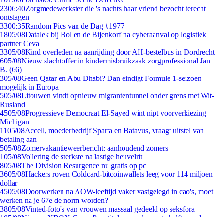
23
06:40
Zorgmedewerkster die 's nachts haar vriend bezocht terecht
ontslagen
33
00:35
Random Pics van de Dag #1977
18
05/08
Datalek bij Bol en de Bijenkorf na cyberaanval op logistiek
partner Ceva
33
05/08
Kind overleden na aanrijding door AH-bestelbus in Dordrecht
6
05/08
Nieuw slachtoffer in kindermisbruikzaak zorgprofessional Jan
B. (66)
3
05/08
Geen Qatar en Abu Dhabi? Dan eindigt Formule 1-seizoen
mogelijk in Europa
5
05/08
Litouwen vindt opnieuw migrantentunnel onder grens met Wit-
Rusland
45
05/08
Progressieve Democraat El-Sayed wint nipt voorverkiezing
Michigan
11
05/08
Accell, moederbedrijf Sparta en Batavus, vraagt uitstel van
betaling aan
5
05/08
Zomervakantieweerbericht: aanhoudend zomers
1
05/08
Vollering de sterkste na lastige heuvelrit
8
05/08
The Division Resurgence nu gratis op pc
36
05/08
Hackers roven Coldcard-bitcoinwallets leeg voor 114 miljoen
dollar
45
05/08
Doorwerken na AOW-leeftijd vaker vastgelegd in cao's, moet
werken na je 67e de norm worden?
38
05/08
Vinted-foto's van vrouwen massaal gedeeld op seksfora