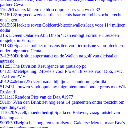
partner Ceva
1
16:26
Trailers kijken: de bioscoopreleases van week 32
23
16:12
Zorgmedewerkster die 's nachts haar vriend bezocht terecht
ontslagen
36
15:56
Hackers roven Coldcard-bitcoinwallets leeg voor 114 miljoen
dollar
3
15:13
Geen Qatar en Abu Dhabi? Dan eindigt Formule 1-seizoen
mogelijk in Europa
31
13:00
Spaanse politie: minstens tien voor terrorisme veroordeelden
onder migranten Ceuta
34
12:59
Dirk sluit supermarkt op de Wallen na golf van diefstal en
agressie
8
12:53
The Division Resurgence nu gratis op pc
64
12:53
Zetelpeiling: 24 zetels voor Pro en 18 zetels voor D66, FvD,
JA21 en PVV
49
12:44
Man (25) sterft nadat hij lijm als condoom gebruikt
5
12:43
Litouwen vindt opnieuw migrantentunnel onder grens met Wit-
Rusland
33
11:13
Random Pics van de Dag #1977
50
10:45
Van den Brink zet nog eens 14 gemeenten onder toezicht om
spreidingswet
11
10:20
Accell, moederbedrijf Sparta en Batavus, vraagt uitstel van
betaling aan
90
09:59
'Belgische' jongeren terroriseren Galderse Meren, maar Boa's
pakken topless zonnen aan