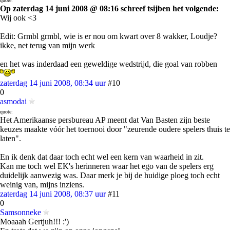
quote:
Op zaterdag 14 juni 2008 @ 08:16 schreef tsijben het volgende:
Wij ook <3
Edit: Grmbl grmbl, wie is er nou om kwart over 8 wakker, Loudje?
ikke, net terug van mijn werk
en het was inderdaad een geweldige wedstrijd, die goal van robben
zaterdag 14 juni 2008, 08:34 uur
#10
0
asmodai
quote:
Het Amerikaanse persbureau AP meent dat Van Basten zijn beste
keuzes maakte vóór het toernooi door "zeurende oudere spelers thuis te
laten".
En ik denk dat daar toch echt wel een kern van waarheid in zit.
Kan me toch wel EK's herinneren waar het ego van de spelers erg
duidelijk aanwezig was. Daar merk je bij de huidige ploeg toch echt
weinig van, mijns inziens.
zaterdag 14 juni 2008, 08:37 uur
#11
0
Samsonneke
Moaaah Gertjuh!!! :')