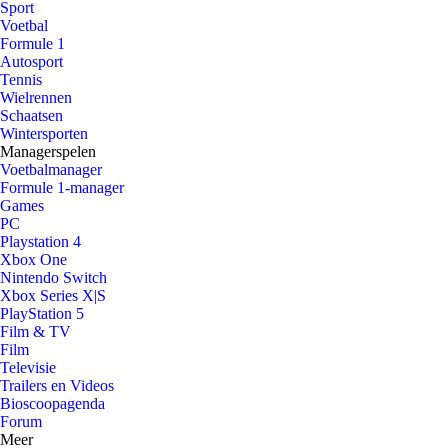
Sport
Voetbal
Formule 1
Autosport
Tennis
Wielrennen
Schaatsen
Wintersporten
Managerspelen
Voetbalmanager
Formule 1-manager
Games
PC
Playstation 4
Xbox One
Nintendo Switch
Xbox Series X|S
PlayStation 5
Film & TV
Film
Televisie
Trailers en Videos
Bioscoopagenda
Forum
Meer