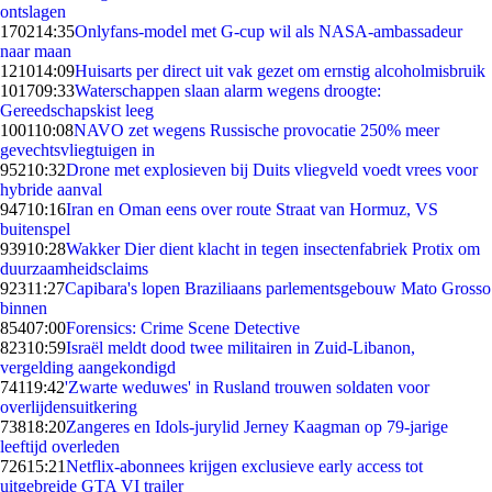
ontslagen
1702
14:35
Onlyfans-model met G-cup wil als NASA-ambassadeur
naar maan
1210
14:09
Huisarts per direct uit vak gezet om ernstig alcoholmisbruik
1017
09:33
Waterschappen slaan alarm wegens droogte:
Gereedschapskist leeg
1001
10:08
NAVO zet wegens Russische provocatie 250% meer
gevechtsvliegtuigen in
952
10:32
Drone met explosieven bij Duits vliegveld voedt vrees voor
hybride aanval
947
10:16
Iran en Oman eens over route Straat van Hormuz, VS
buitenspel
939
10:28
Wakker Dier dient klacht in tegen insectenfabriek Protix om
duurzaamheidsclaims
923
11:27
Capibara's lopen Braziliaans parlementsgebouw Mato Grosso
binnen
854
07:00
Forensics: Crime Scene Detective
823
10:59
Israël meldt dood twee militairen in Zuid-Libanon,
vergelding aangekondigd
741
19:42
'Zwarte weduwes' in Rusland trouwen soldaten voor
overlijdensuitkering
738
18:20
Zangeres en Idols-jurylid Jerney Kaagman op 79-jarige
leeftijd overleden
726
15:21
Netflix-abonnees krijgen exclusieve early access tot
uitgebreide GTA VI trailer