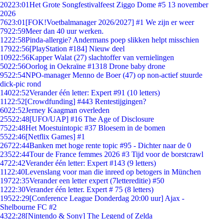
202
23:01
Het Grote Songfestivalfeest Ziggo Dome #5 13 november
2026
76
23:01
[FOK!Voetbalmanager 2026/2027] #1 We zijn er weer
79
22:59
Meer dan 40 uur werken.
12
22:58
Pinda-allergie? Andermans poep slikken helpt misschien
179
22:56
[PlayStation #184] Nieuw deel
109
22:56
Kapper Walat (27) slachtoffer van vernielingen
50
22:56
Oorlog in Oekraïne #1318 Drone baby drone
95
22:54
NPO-manager Menno de Boer (47) op non-actief stuurde
dick-pic rond
140
22:52
Verander één letter: Expert #91 (10 letters)
11
22:52
[Crowdfunding] #443 Rentestijgingen?
60
22:52
Jerney Kaagman overleden
255
22:48
[UFO/UAP] #16 The Age of Disclosure
75
22:48
Het Moestuintopic #37 Bloesem in de bomen
55
22:46
[Netflix Games] #1
267
22:44
Banken met hoge rente topic #95 - Dichter naar de 0
235
22:44
Tour de France femmes 2026 #3 Tijd voor de borstcrawl
47
22:42
Verander één letter: Expert #143 (9 letters)
11
22:40
Levenslang voor man die inreed op betogers in München
197
22:35
Verander een letter expert (7lettereditie) #50
12
22:30
Verander één letter. Expert # 75 (8 letters)
195
22:29
[Conference League Donderdag 20:00 uur] Ajax -
Shelbourne FC #2
43
22:28
[Nintendo & Sony] The Legend of Zelda