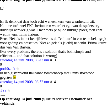
[..]
En ik denk dat daar toch echt wel een kern van waarheid in zit.
Kan me toch wel EK's herinneren waar het ego van de spelers erg
duidelijk aanwezig was. Daar merk je bij de huidige ploeg toch echt
weinig van, mijns inziens.
Eens. Net als in het bedrijfsleven is de "cultuur" in een team belangrijk
voor gedrag en prestaties. Niet zo gek als je erbij nadenkt. Prima keuze
dus van Van Basten.
[For every problem, there is a solution that's both simple and
efficient.... and that solution is wrong]
zaterdag 14 juni 2008, 08:43 uur
#13
0
podr0znik
Ik heb gisteravond Italiaanse tomatensoep met Frans stokbrood
gegeten
zaterdag 14 juni 2008, 08:52 uur
#14
0
TS8
quote:
Op zaterdag 14 juni 2008 @ 08:29 schreef Enchanter het
volgende: