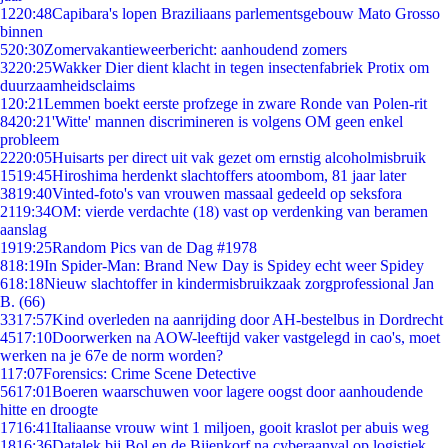
12
20:48
Capibara's lopen Braziliaans parlementsgebouw Mato Grosso
binnen
5
20:30
Zomervakantieweerbericht: aanhoudend zomers
32
20:25
Wakker Dier dient klacht in tegen insectenfabriek Protix om
duurzaamheidsclaims
1
20:21
Lemmen boekt eerste profzege in zware Ronde van Polen-rit
84
20:21
'Witte' mannen discrimineren is volgens OM geen enkel
probleem
22
20:05
Huisarts per direct uit vak gezet om ernstig alcoholmisbruik
15
19:45
Hiroshima herdenkt slachtoffers atoombom, 81 jaar later
38
19:40
Vinted-foto's van vrouwen massaal gedeeld op seksfora
21
19:34
OM: vierde verdachte (18) vast op verdenking van beramen
aanslag
19
19:25
Random Pics van de Dag #1978
8
18:19
In Spider-Man: Brand New Day is Spidey echt weer Spidey
6
18:18
Nieuw slachtoffer in kindermisbruikzaak zorgprofessional Jan
B. (66)
33
17:57
Kind overleden na aanrijding door AH-bestelbus in Dordrecht
45
17:10
Doorwerken na AOW-leeftijd vaker vastgelegd in cao's, moet
werken na je 67e de norm worden?
1
17:07
Forensics: Crime Scene Detective
56
17:01
Boeren waarschuwen voor lagere oogst door aanhoudende
hitte en droogte
17
16:41
Italiaanse vrouw wint 1 miljoen, gooit kraslot per abuis weg
18
16:36
Datalek bij Bol en de Bijenkorf na cyberaanval op logistiek