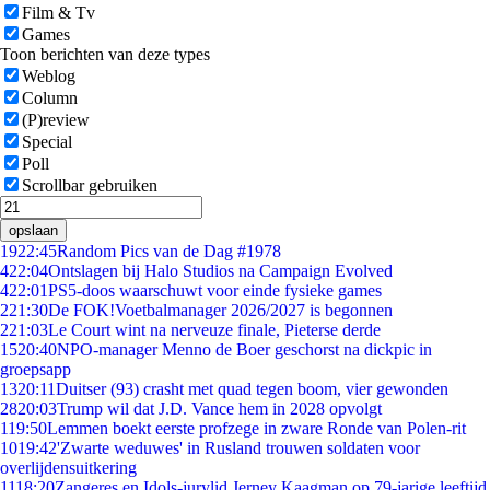
Film & Tv
Games
Toon berichten van deze types
Weblog
Column
(P)review
Special
Poll
Scrollbar gebruiken
opslaan
19
22:45
Random Pics van de Dag #1978
4
22:04
Ontslagen bij Halo Studios na Campaign Evolved
4
22:01
PS5-doos waarschuwt voor einde fysieke games
2
21:30
De FOK!Voetbalmanager 2026/2027 is begonnen
2
21:03
Le Court wint na nerveuze finale, Pieterse derde
15
20:40
NPO-manager Menno de Boer geschorst na dickpic in
groepsapp
13
20:11
Duitser (93) crasht met quad tegen boom, vier gewonden
28
20:03
Trump wil dat J.D. Vance hem in 2028 opvolgt
1
19:50
Lemmen boekt eerste profzege in zware Ronde van Polen-rit
10
19:42
'Zwarte weduwes' in Rusland trouwen soldaten voor
overlijdensuitkering
11
18:20
Zangeres en Idols-jurylid Jerney Kaagman op 79-jarige leeftijd