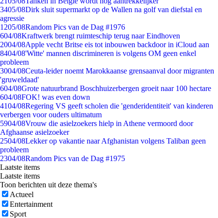
21
05/08
Tanken in België wordt nóg aantrekkelijker
34
05/08
Dirk sluit supermarkt op de Wallen na golf van diefstal en
agressie
12
05/08
Random Pics van de Dag #1976
6
04/08
Kraftwerk brengt ruimteschip terug naar Eindhoven
20
04/08
Apple vecht Britse eis tot inbouwen backdoor in iCloud aan
84
04/08
'Witte' mannen discrimineren is volgens OM geen enkel
probleem
30
04/08
Ceuta-leider noemt Marokkaanse grensaanval door migranten
'gruweldaad'
6
04/08
Grote natuurbrand Boschhuizerbergen groeit naar 100 hectare
6
04/08
FOK! was even down
41
04/08
Regering VS geeft scholen die 'genderidentiteit' van kinderen
verbergen voor ouders ultimatum
59
04/08
Vrouw die asielzoekers hielp in Athene vermoord door
Afghaanse asielzoeker
25
04/08
Lekker op vakantie naar Afghanistan volgens Taliban geen
probleem
23
04/08
Random Pics van de Dag #1975
Laatste items
Laatste items
Toon berichten uit deze thema's
Actueel
Entertainment
Sport