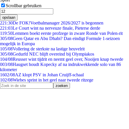
Scrollbar gebruiken
opslaan
2
21:30
De FOK!Voetbalmanager 2026/2027 is begonnen
2
21:03
Le Court wint na nerveuze finale, Pieterse derde
1
19:50
Lemmen boekt eerste profzege in zware Ronde van Polen-rit
3
05/08
Geen Qatar en Abu Dhabi? Dan eindigt Formule 1-seizoen
mogelijk in Europa
1
05/08
Vollering de sterkste na lastige heuvelrit
3
05/08
Gedurfd NEC blijft overeind bij Olympiakos
1
04/08
Reusser wint tijdrit en neemt geel over, Nooijen knap tweede
0
03/08
Haugset houdt Kopecky af na indrukwekkende solo van 86
kilometer
16
02/08
AZ klopt PSV in Johan Cruijff-schaal
1
02/08
Wiebes sprint in het geel naar tweede ritzege