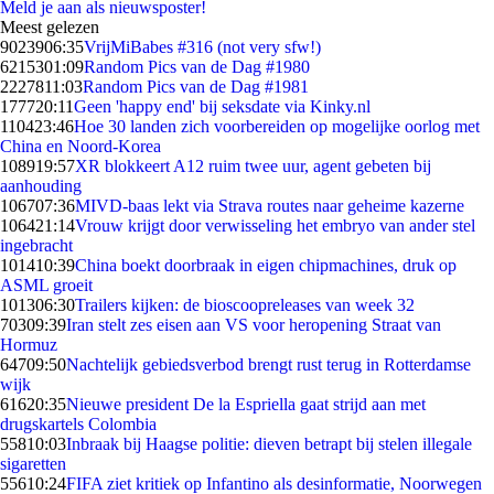
Meld je aan als nieuwsposter!
Meest gelezen
90239
06:35
VrijMiBabes #316 (not very sfw!)
62153
01:09
Random Pics van de Dag #1980
22278
11:03
Random Pics van de Dag #1981
1777
20:11
Geen 'happy end' bij seksdate via Kinky.nl
1104
23:46
Hoe 30 landen zich voorbereiden op mogelijke oorlog met
China en Noord-Korea
1089
19:57
XR blokkeert A12 ruim twee uur, agent gebeten bij
aanhouding
1067
07:36
MIVD-baas lekt via Strava routes naar geheime kazerne
1064
21:14
Vrouw krijgt door verwisseling het embryo van ander stel
ingebracht
1014
10:39
China boekt doorbraak in eigen chipmachines, druk op
ASML groeit
1013
06:30
Trailers kijken: de bioscoopreleases van week 32
703
09:39
Iran stelt zes eisen aan VS voor heropening Straat van
Hormuz
647
09:50
Nachtelijk gebiedsverbod brengt rust terug in Rotterdamse
wijk
616
20:35
Nieuwe president De la Espriella gaat strijd aan met
drugskartels Colombia
558
10:03
Inbraak bij Haagse politie: dieven betrapt bij stelen illegale
sigaretten
556
10:24
FIFA ziet kritiek op Infantino als desinformatie, Noorwegen