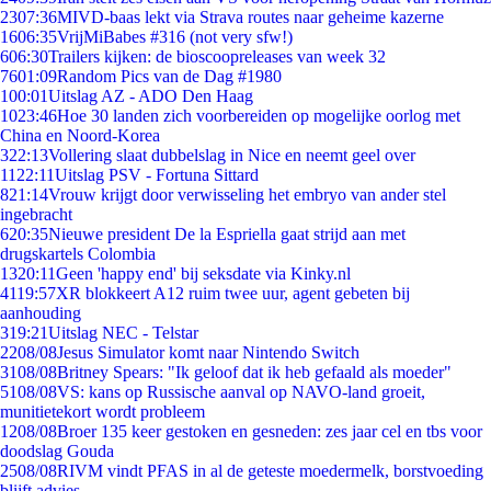
23
07:36
MIVD-baas lekt via Strava routes naar geheime kazerne
16
06:35
VrijMiBabes #316 (not very sfw!)
6
06:30
Trailers kijken: de bioscoopreleases van week 32
76
01:09
Random Pics van de Dag #1980
1
00:01
Uitslag AZ - ADO Den Haag
10
23:46
Hoe 30 landen zich voorbereiden op mogelijke oorlog met
China en Noord-Korea
3
22:13
Vollering slaat dubbelslag in Nice en neemt geel over
11
22:11
Uitslag PSV - Fortuna Sittard
8
21:14
Vrouw krijgt door verwisseling het embryo van ander stel
ingebracht
6
20:35
Nieuwe president De la Espriella gaat strijd aan met
drugskartels Colombia
13
20:11
Geen 'happy end' bij seksdate via Kinky.nl
41
19:57
XR blokkeert A12 ruim twee uur, agent gebeten bij
aanhouding
3
19:21
Uitslag NEC - Telstar
22
08/08
Jesus Simulator komt naar Nintendo Switch
31
08/08
Britney Spears: "Ik geloof dat ik heb gefaald als moeder"
51
08/08
VS: kans op Russische aanval op NAVO-land groeit,
munitietekort wordt probleem
12
08/08
Broer 135 keer gestoken en gesneden: zes jaar cel en tbs voor
doodslag Gouda
25
08/08
RIVM vindt PFAS in al de geteste moedermelk, borstvoeding
blijft advies