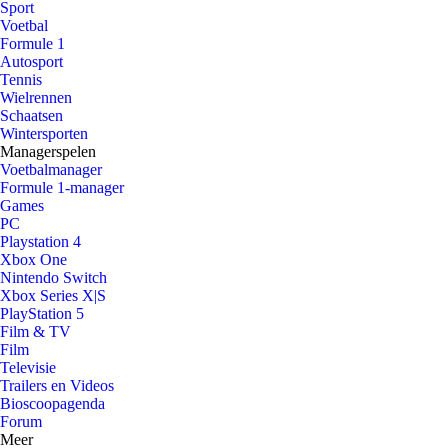
Sport
Voetbal
Formule 1
Autosport
Tennis
Wielrennen
Schaatsen
Wintersporten
Managerspelen
Voetbalmanager
Formule 1-manager
Games
PC
Playstation 4
Xbox One
Nintendo Switch
Xbox Series X|S
PlayStation 5
Film & TV
Film
Televisie
Trailers en Videos
Bioscoopagenda
Forum
Meer