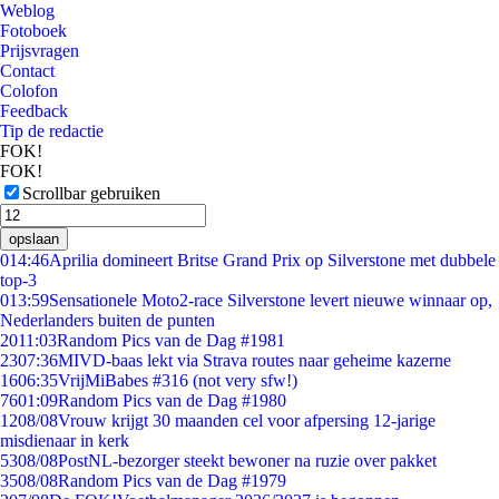
Weblog
Fotoboek
Prijsvragen
Contact
Colofon
Feedback
Tip de redactie
FOK!
FOK!
Scrollbar gebruiken
opslaan
0
14:46
Aprilia domineert Britse Grand Prix op Silverstone met dubbele
top-3
0
13:59
Sensationele Moto2-race Silverstone levert nieuwe winnaar op,
Nederlanders buiten de punten
20
11:03
Random Pics van de Dag #1981
23
07:36
MIVD-baas lekt via Strava routes naar geheime kazerne
16
06:35
VrijMiBabes #316 (not very sfw!)
76
01:09
Random Pics van de Dag #1980
12
08/08
Vrouw krijgt 30 maanden cel voor afpersing 12-jarige
misdienaar in kerk
53
08/08
PostNL-bezorger steekt bewoner na ruzie over pakket
35
08/08
Random Pics van de Dag #1979