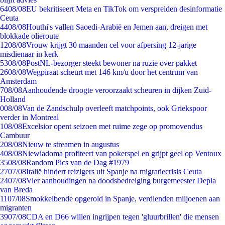
64
08/08
EU bekritiseert Meta en TikTok om verspreiden desinformatie
Ceuta
44
08/08
Houthi's vallen Saoedi-Arabië en Jemen aan, dreigen met
blokkade olieroute
12
08/08
Vrouw krijgt 30 maanden cel voor afpersing 12-jarige
misdienaar in kerk
53
08/08
PostNL-bezorger steekt bewoner na ruzie over pakket
26
08/08
Wegpiraat scheurt met 146 km/u door het centrum van
Amsterdam
7
08/08
Aanhoudende droogte veroorzaakt scheuren in dijken Zuid-
Holland
0
08/08
Van de Zandschulp overleeft matchpoints, ook Griekspoor
verder in Montreal
1
08/08
Excelsior opent seizoen met ruime zege op promovendus
Cambuur
2
08/08
Nieuw te streamen in augustus
4
08/08
Niewiadoma profiteert van pokerspel en grijpt geel op Ventoux
35
08/08
Random Pics van de Dag #1979
27
07/08
Italië hindert reizigers uit Spanje na migratiecrisis Ceuta
24
07/08
Vier aanhoudingen na doodsbedreiging burgemeester Depla
van Breda
11
07/08
Smokkelbende opgerold in Spanje, verdienden miljoenen aan
migranten
39
07/08
CDA en D66 willen ingrijpen tegen 'gluurbrillen' die mensen