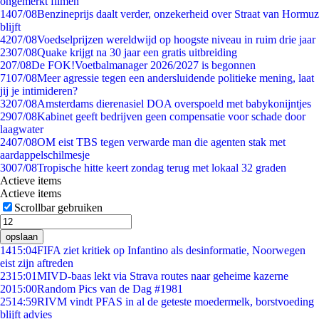
ongemerkt filmen
14
07/08
Benzineprijs daalt verder, onzekerheid over Straat van Hormuz
blijft
42
07/08
Voedselprijzen wereldwijd op hoogste niveau in ruim drie jaar
23
07/08
Quake krijgt na 30 jaar een gratis uitbreiding
2
07/08
De FOK!Voetbalmanager 2026/2027 is begonnen
71
07/08
Meer agressie tegen een andersluidende politieke mening, laat
jij je intimideren?
32
07/08
Amsterdams dierenasiel DOA overspoeld met babykonijntjes
29
07/08
Kabinet geeft bedrijven geen compensatie voor schade door
laagwater
24
07/08
OM eist TBS tegen verwarde man die agenten stak met
aardappelschilmesje
30
07/08
Tropische hitte keert zondag terug met lokaal 32 graden
Actieve items
Actieve items
Scrollbar gebruiken
opslaan
14
15:04
FIFA ziet kritiek op Infantino als desinformatie, Noorwegen
eist zijn aftreden
23
15:01
MIVD-baas lekt via Strava routes naar geheime kazerne
20
15:00
Random Pics van de Dag #1981
25
14:59
RIVM vindt PFAS in al de geteste moedermelk, borstvoeding
blijft advies