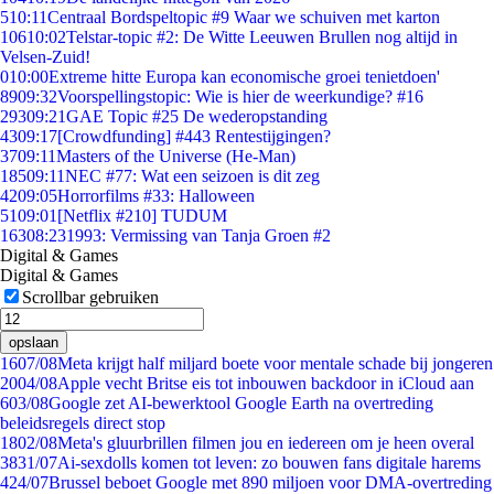
5
10:11
Centraal Bordspeltopic #9 Waar we schuiven met karton
106
10:02
Telstar-topic #2: De Witte Leeuwen Brullen nog altijd in
Velsen-Zuid!
0
10:00
Extreme hitte Europa kan economische groei tenietdoen'
89
09:32
Voorspellingstopic: Wie is hier de weerkundige? #16
293
09:21
GAE Topic #25 De wederopstanding
43
09:17
[Crowdfunding] #443 Rentestijgingen?
37
09:11
Masters of the Universe (He-Man)
185
09:11
NEC #77: Wat een seizoen is dit zeg
42
09:05
Horrorfilms #33: Halloween
51
09:01
[Netflix #210] TUDUM
163
08:23
1993: Vermissing van Tanja Groen #2
Digital & Games
Digital & Games
Scrollbar gebruiken
opslaan
16
07/08
Meta krijgt half miljard boete voor mentale schade bij jongeren
20
04/08
Apple vecht Britse eis tot inbouwen backdoor in iCloud aan
6
03/08
Google zet AI-bewerktool Google Earth na overtreding
beleidsregels direct stop
18
02/08
Meta's gluurbrillen filmen jou en iedereen om je heen overal
38
31/07
Ai-sexdolls komen tot leven: zo bouwen fans digitale harems
4
24/07
Brussel beboet Google met 890 miljoen voor DMA-overtreding