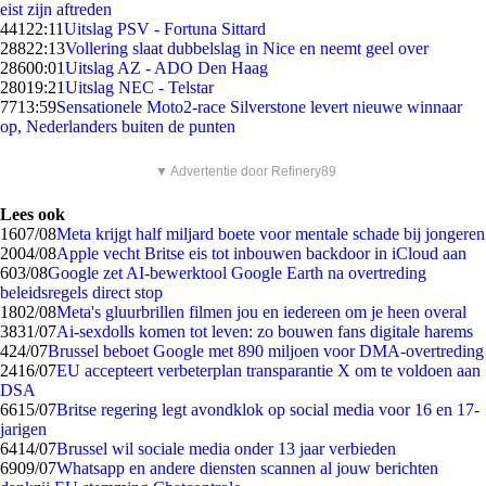
eist zijn aftreden
441
22:11
Uitslag PSV - Fortuna Sittard
288
22:13
Vollering slaat dubbelslag in Nice en neemt geel over
286
00:01
Uitslag AZ - ADO Den Haag
280
19:21
Uitslag NEC - Telstar
77
13:59
Sensationele Moto2-race Silverstone levert nieuwe winnaar
op, Nederlanders buiten de punten
▼ Advertentie door Refinery89
Lees ook
16
07/08
Meta krijgt half miljard boete voor mentale schade bij jongeren
20
04/08
Apple vecht Britse eis tot inbouwen backdoor in iCloud aan
6
03/08
Google zet AI-bewerktool Google Earth na overtreding
beleidsregels direct stop
18
02/08
Meta's gluurbrillen filmen jou en iedereen om je heen overal
38
31/07
Ai-sexdolls komen tot leven: zo bouwen fans digitale harems
4
24/07
Brussel beboet Google met 890 miljoen voor DMA-overtreding
24
16/07
EU accepteert verbeterplan transparantie X om te voldoen aan
DSA
66
15/07
Britse regering legt avondklok op social media voor 16 en 17-
jarigen
64
14/07
Brussel wil sociale media onder 13 jaar verbieden
69
09/07
Whatsapp en andere diensten scannen al jouw berichten