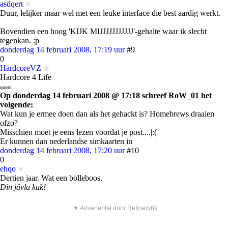
asdqert
Duur, lelijker maar wel met een leuke interface die best aardig werkt.
Bovendien een hoog 'KIJK MIJJJJJJJJJJJ'-gehalte waar ik slecht
tegenkan. :p
donderdag 14 februari 2008, 17:19 uur
#9
0
HardcoreVZ
Hardcore 4 Life
quote:
Op donderdag 14 februari 2008 @ 17:18 schreef RoW_01 het
volgende:
Wat kun je ermee doen dan als het gehackt is? Homebrews draaien
ofzo?
Misschien moet je eens lezen voordat je post....|:(
Er kunnen dan nederlandse simkaarten in
donderdag 14 februari 2008, 17:20 uur
#10
0
ehqo
Dertien jaar. Wat een bolleboos.
Din jävla kuk!
▼ Advertentie door Refinery89