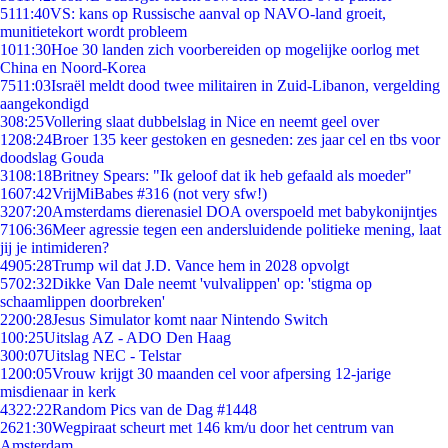
51
11:40
VS: kans op Russische aanval op NAVO-land groeit,
munitietekort wordt probleem
10
11:30
Hoe 30 landen zich voorbereiden op mogelijke oorlog met
China en Noord-Korea
75
11:03
Israël meldt dood twee militairen in Zuid-Libanon, vergelding
aangekondigd
3
08:25
Vollering slaat dubbelslag in Nice en neemt geel over
12
08:24
Broer 135 keer gestoken en gesneden: zes jaar cel en tbs voor
doodslag Gouda
31
08:18
Britney Spears: "Ik geloof dat ik heb gefaald als moeder"
16
07:42
VrijMiBabes #316 (not very sfw!)
32
07:20
Amsterdams dierenasiel DOA overspoeld met babykonijntjes
71
06:36
Meer agressie tegen een andersluidende politieke mening, laat
jij je intimideren?
49
05:28
Trump wil dat J.D. Vance hem in 2028 opvolgt
57
02:32
Dikke Van Dale neemt 'vulvalippen' op: 'stigma op
schaamlippen doorbreken'
22
00:28
Jesus Simulator komt naar Nintendo Switch
1
00:25
Uitslag AZ - ADO Den Haag
3
00:07
Uitslag NEC - Telstar
12
00:05
Vrouw krijgt 30 maanden cel voor afpersing 12-jarige
misdienaar in kerk
43
22:22
Random Pics van de Dag #1448
26
21:30
Wegpiraat scheurt met 146 km/u door het centrum van
Amsterdam