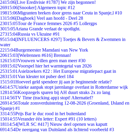
24
15:06
[Live Eredivisie #1787] We zijn begonnen!
269
15:06
[Snooker] Algemeen topic #12
198
15:06
Migranten breken door grens naar Ceuta in Spanje,l #10
13
15:06
[Dagboek] Veel aan hoofd - Deel 28
230
15:05
Tour de France femmes 2026 #5 Lollergps
30
15:05
Ariana Grande verlaat de spotlight.
273
15:04
Russia vs Ukraine #91
95
15:04
[INFLUENCERS #297] Toetjes & Bevers & Zwemmen in
water
22
15:04
Burgemeester Mamdani van New York
206
15:03
[Wielrennen #616] Brennan!
126
15:03
Vrouwen willen geen man meer #30
169
15:02
Voorspel hier het warmtegetal van 2026
253
15:01
Asielzoekers #22 : Het Europese migratiepact gaat in
283
15:01
Van kleuter tot puber deel 184
15
15:01
Hoeveel geld spendeer jij aan je beginnende relatie?
64
14:57
Unieke aanpak stopt jarenlange overlast in Rotterdamse wijk
128
14:56
Koopzegels sparen bij AH duurt straks 2x zo lang
11
14:56
TV Time (tracking app) stopt! Alternatief?
269
14:56
Totale zonsverduistering 12-08-2026 (Groenland, IJsland en
Spanje) #1
33
14:55
Prijs Bar le duc rood in het buitenland
150
14:55
Verander één letter: Expert #91 (10 letters)
181
14:54
[WLR SC #417] Nieuw deel openen was kaputt
69
14:54
De neergang van Duitsland als lichtend voorbeeld #3