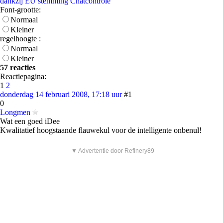
dankzij EU stemming Chatcontrole
Font-grootte:
Normaal
Kleiner
regelhoogte :
Normaal
Kleiner
57 reacties
Reactiepagina:
1
2
donderdag 14 februari 2008, 17:18 uur
#1
0
Longmen
Wat een goed iDee
Kwalitatief hoogstaande flauwekul voor de intelligente onbenul!
▼ Advertentie door Refinery89