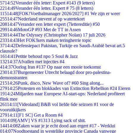
57
14:52
Verander één letter: Expert #143 (9 letters)
22
14:49
Verander één letter. Expert # 75 (8 letters)
115
14:48
[FOK!Voetbalmanager 2026/2027] #1 We zijn er weer
255
14:47
Nederland stevent af op watertekort
208
14:47
Verander een letter expert (7lettereditie) #50
299
14:46
MotoGP #93 Met de TT in Assen
230
14:44
The Odyssey (Christopher Nolan) 17 juli 2026
233
14:43
Het FOK!kers maken teringherrie topic
37
14:42
Defensiepact Pakistan, Turkije en Saudi-Arabië bevat art.5
clausule?
16
14:41
Petitie behoud npo 5 Soul & Jazz
132
14:37
Afvallen met injecties #4
4
14:37
Oorlog Iran #137 Op naar een mooie toekomst
230
14:37
Burgemeester Utrecht belaagd door pro-palestina-
demonstranten
215
14:26
Punk, disco, New Wave of? #60 Sing along...
279
14:25
Protesten en blokkades van Extinction Rebellion #24 Eieren
19
14:24
Miljarden naar Europese AI-start-ups: Nederland profiteert
flink mee
261
14:11
[Videoland] B&B vol liefde 6de seizoen #1 voor de
vooruitkijkers
279
14:11
[F1 SC] Get a Room #4
10
14:09
[AMV] VS #1313 Lying sack of shit.
144
14:08
Zaken waar je je echt dood aan ergert #17 - Werklui
0
14:07
Noodtoestand in westelijke provincie Canada vanwege