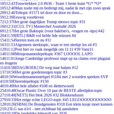
185
12:43
Touwtrekken 2.0 #636 - Team 1 beste team *G* *O*
105
12:40
Man zoekt mij en bedreigt mij, nadat ik met zijn zoon sprak
209
12:40
Teltopic #1571 tel door en door en door....
59
12:39
Eeuwig voortleven
72
12:37
Het grote dagelijkse Trump nieuws topic #31
160
12:31
[CUL TV] Masterchef Australië 2026
69
12:17
Het grote Baktopic (voor bakfoto's, -vragen en -tips) #42
204
11:59
[RTL] B&B vol liefde 6de seizoen #4
154
11:54
Sterren toen en nu #11
163
11:53
Algemeen steektopic, waar er een steekje los zit #3
129
11:12
Post hier zo vaak mogelijk om 11:11 #39 Vanz11
140
11:08
Meisjesnamenlepeltopic #367 LOOOOL LAPO
146
11:01
Jonge Cambridge professor stapt op na claims over plagiaat
en leugens
114
10:58
[DAGBOEK] De weg naar balans #12
137
10:50
Het grote goedemorgen topic #3
48
10:50
Woordensamenstelspel #1184 met 2 woorden spreken SVP
41
10:50
Dierenlepeltopic #150
40
10:49
Het hele alfabet #108 en 4letterwoord
254
10:48
Oscar Piastri: Over 10 jaar de BESTE allertijden-topic
271
10:40
[NET5] Het blok 2026 #32 Blokkendozen
279
10:33
Het enige echte LEGO-topic #45 LEGOOOOOOOOOOO
128
10:26
[SBS6] De Bondgenoten #318 Een klein kusje moet kunnen
2
10:23
LG nas n1t1 - niet zichtbaar bij aansluiten
104
10:19
De landelijke hittegolf van 2026