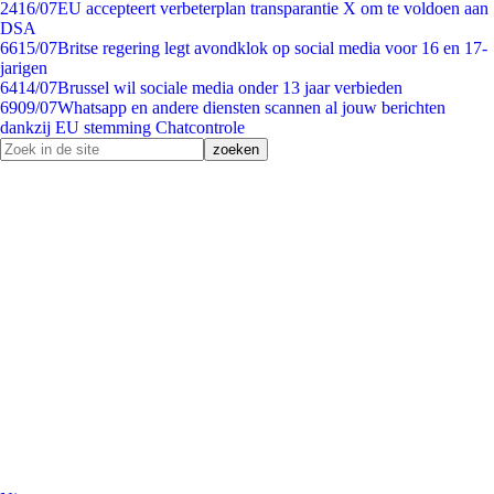
24
16/07
EU accepteert verbeterplan transparantie X om te voldoen aan
DSA
66
15/07
Britse regering legt avondklok op social media voor 16 en 17-
jarigen
64
14/07
Brussel wil sociale media onder 13 jaar verbieden
69
09/07
Whatsapp en andere diensten scannen al jouw berichten
dankzij EU stemming Chatcontrole