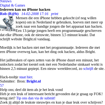
Nieuws
Digital & Games
Iedereen kan nu iPhone hacken
Rob (R@b)
14-02-2008 17:16
print
Mensen die een iPhone hebben gekocht (of nog willen
kopen) om in Nederland te gebruiken, hoeven niet meer op
zoek naar een handige jongen die het apparaat kan hacken.
Een 13-jarige jongen heeft een programmaatje geschreven
dat elke iPhone, ook de nieuwste, binnen 3,5 minuut kraakt. Dat
schrijft website Bright.nl vandaag.
Moeilijk is het hacken niet met het programmaatje. Iedereen die met
een iPhone overweg kan, kan het ding ook hacken, aldus Bright.
Het jailbreaken of open zetten van de iPhone duurt een minuut, het
unlocken zodat het toestel ook met een Nederlandse simkaart werkt is
binnen 2,5 minuut gepiept. Een nieuw wereldrecord, zo
schrijft
de site.
Hack-tooltje
staat hier
.
Submitter:
Bron:
Bright.nl
57
Help ons; deel dit item als je het leuk vond
Heb je een leuk of interessant bericht gevonden dat je graag op FOK!
terug ziet?
Tip ons dan via de submit!
Zoek jij altijd de leukste nieuwtjes en kun je daar leuk over schrijven?