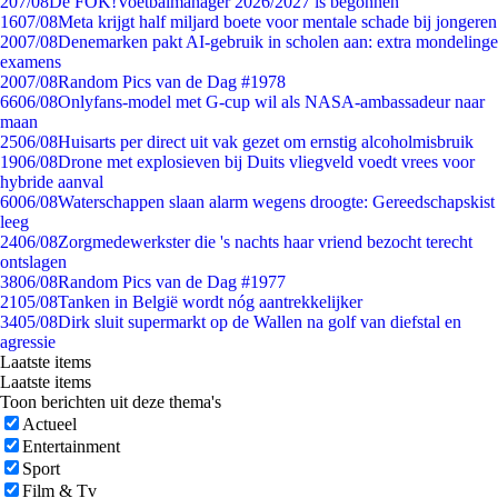
2
07/08
De FOK!Voetbalmanager 2026/2027 is begonnen
16
07/08
Meta krijgt half miljard boete voor mentale schade bij jongeren
20
07/08
Denemarken pakt AI-gebruik in scholen aan: extra mondelinge
examens
20
07/08
Random Pics van de Dag #1978
66
06/08
Onlyfans-model met G-cup wil als NASA-ambassadeur naar
maan
25
06/08
Huisarts per direct uit vak gezet om ernstig alcoholmisbruik
19
06/08
Drone met explosieven bij Duits vliegveld voedt vrees voor
hybride aanval
60
06/08
Waterschappen slaan alarm wegens droogte: Gereedschapskist
leeg
24
06/08
Zorgmedewerkster die 's nachts haar vriend bezocht terecht
ontslagen
38
06/08
Random Pics van de Dag #1977
21
05/08
Tanken in België wordt nóg aantrekkelijker
34
05/08
Dirk sluit supermarkt op de Wallen na golf van diefstal en
agressie
Laatste items
Laatste items
Toon berichten uit deze thema's
Actueel
Entertainment
Sport
Film & Tv