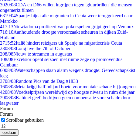
39
20:08
CDA en D66 willen ingrijpen tegen 'gluurbrillen' die mensen
ongemerkt filmen
63
19:04
Spanje: bijna alle migranten in Ceuta weer teruggekeerd naar
Marokko
4
17:13
Niewiadoma profiteert van pokerspel en grijpt geel op Ventoux
7
16:10
Aanhoudende droogte veroorzaakt scheuren in dijken Zuid-
Holland
27
15:52
Italië hindert reizigers uit Spanje na migratiecrisis Ceuta
23
08/08
Long live the 7th of October
2
08/08
Nieuw te streamen in augustus
1
08/08
Excelsior opent seizoen met ruime zege op promovendus
Cambuur
60
08/08
Waterschappen slaan alarm wegens droogte: Gereedschapskist
leeg
37
08/08
Random Pics van de Dag #1833
16
08/08
Meta krijgt half miljard boete voor mentale schade bij jongeren
42
08/08
Voedselprijzen wereldwijd op hoogste niveau in ruim drie jaar
29
08/08
Kabinet geeft bedrijven geen compensatie voor schade door
laagwater
Forum
Forum
Scrollbar gebruiken
opslaan