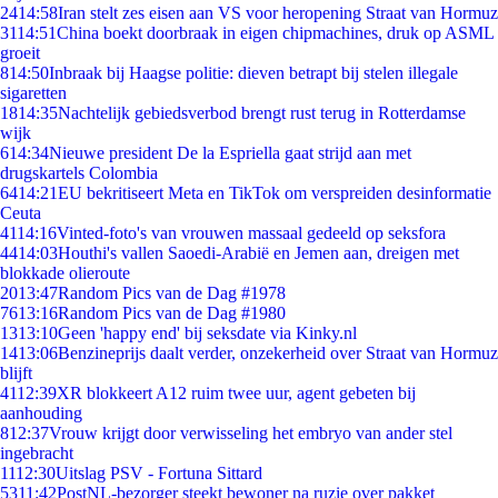
24
14:58
Iran stelt zes eisen aan VS voor heropening Straat van Hormuz
31
14:51
China boekt doorbraak in eigen chipmachines, druk op ASML
groeit
8
14:50
Inbraak bij Haagse politie: dieven betrapt bij stelen illegale
sigaretten
18
14:35
Nachtelijk gebiedsverbod brengt rust terug in Rotterdamse
wijk
6
14:34
Nieuwe president De la Espriella gaat strijd aan met
drugskartels Colombia
64
14:21
EU bekritiseert Meta en TikTok om verspreiden desinformatie
Ceuta
41
14:16
Vinted-foto's van vrouwen massaal gedeeld op seksfora
44
14:03
Houthi's vallen Saoedi-Arabië en Jemen aan, dreigen met
blokkade olieroute
20
13:47
Random Pics van de Dag #1978
76
13:16
Random Pics van de Dag #1980
13
13:10
Geen 'happy end' bij seksdate via Kinky.nl
14
13:06
Benzineprijs daalt verder, onzekerheid over Straat van Hormuz
blijft
41
12:39
XR blokkeert A12 ruim twee uur, agent gebeten bij
aanhouding
8
12:37
Vrouw krijgt door verwisseling het embryo van ander stel
ingebracht
11
12:30
Uitslag PSV - Fortuna Sittard
53
11:42
PostNL-bezorger steekt bewoner na ruzie over pakket