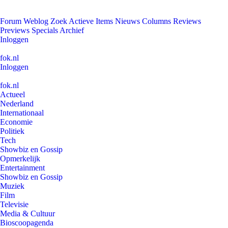
Forum
Weblog
Zoek
Actieve Items
Nieuws
Columns
Reviews
Previews
Specials
Archief
Inloggen
fok.nl
Inloggen
fok.nl
Actueel
Nederland
Internationaal
Economie
Politiek
Tech
Showbiz en Gossip
Opmerkelijk
Entertainment
Showbiz en Gossip
Muziek
Film
Televisie
Media & Cultuur
Bioscoopagenda