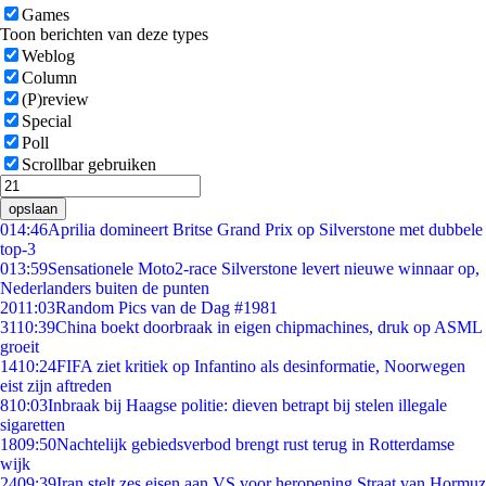
Games
Toon berichten van deze types
Weblog
Column
(P)review
Special
Poll
Scrollbar gebruiken
opslaan
0
14:46
Aprilia domineert Britse Grand Prix op Silverstone met dubbele
top-3
0
13:59
Sensationele Moto2-race Silverstone levert nieuwe winnaar op,
Nederlanders buiten de punten
20
11:03
Random Pics van de Dag #1981
31
10:39
China boekt doorbraak in eigen chipmachines, druk op ASML
groeit
14
10:24
FIFA ziet kritiek op Infantino als desinformatie, Noorwegen
eist zijn aftreden
8
10:03
Inbraak bij Haagse politie: dieven betrapt bij stelen illegale
sigaretten
18
09:50
Nachtelijk gebiedsverbod brengt rust terug in Rotterdamse
wijk
24
09:39
Iran stelt zes eisen aan VS voor heropening Straat van Hormuz