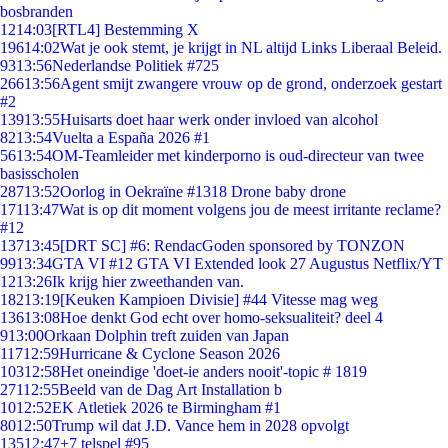
bosbranden
12
14:03
[RTL4] Bestemming X
196
14:02
Wat je ook stemt, je krijgt in NL altijd Links Liberaal Beleid.
93
13:56
Nederlandse Politiek #725
266
13:56
Agent smijt zwangere vrouw op de grond, onderzoek gestart
#2
139
13:55
Huisarts doet haar werk onder invloed van alcohol
82
13:54
Vuelta a España 2026 #1
56
13:54
OM-Teamleider met kinderporno is oud-directeur van twee
basisscholen
287
13:52
Oorlog in Oekraïne #1318 Drone baby drone
171
13:47
Wat is op dit moment volgens jou de meest irritante reclame?
#12
137
13:45
[DRT SC] #6: RendacGoden sponsored by TONZON
99
13:34
GTA VI #12 GTA VI Extended look 27 Augustus Netflix/YT
12
13:26
Ik krijg hier zweethanden van.
182
13:19
[Keuken Kampioen Divisie] #44 Vitesse mag weg
136
13:08
Hoe denkt God echt over homo-seksualiteit? deel 4
9
13:00
Orkaan Dolphin treft zuiden van Japan
117
12:59
Hurricane & Cyclone Season 2026
103
12:58
Het oneindige 'doet-ie anders nooit'-topic # 1819
271
12:55
Beeld van de Dag Art Installation b
10
12:52
EK Atletiek 2026 te Birmingham #1
80
12:50
Trump wil dat J.D. Vance hem in 2028 opvolgt
135
12:47
+7 telspel #95