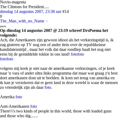
Novio-magenta
The Clintons for President.....
dinsdag 14 augustus 2007, 23:38 uur
#14
0
The_Man_with_no_Name
quote:
Op dinsdag 14 augustus 2007 @ 23:19 schreef DrsPoema het
volgende:
Ach, die Amerikanen zijn gewoon idioot als het verkiezingstijd is, ik
zag gisteren op TV nog een of ander item over de republikeinse
kandidatenstrijd , maar het volk dat daar rondliep haalt het nog niet
eens bij de gemiddelde tokkie in ons land!
foto
foto
foto
foto
volgens mij keek je niet naar de amerikaanse verkiezingen, of je keek
naar 'n vara of ander ultra links programma dat maar wat graag z'n best
doet amerikanen dom uit te beelden. ik kom net terug van amerika en
ik kan je verzekeren dat er geen land in deze wereld is waar de mensen
zo vriendelijk zijn als daar
foto
.
Amerika
foto
Anti-Amerikanen
foto
There\\\'s two kinds of people in this world, those with loaded guns
and those who dig.......