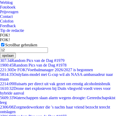
Weblog
Fotoboek
Prijsvragen
Contact
Colofon
Feedback
Tip de redactie
FOK!
FOK!
Scrollbar gebruiken
opslaan
3
07:34
Random Pics van de Dag #1979
19
00:45
Random Pics van de Dag #1978
2
21:30
De FOK!Voetbalmanager 2026/2027 is begonnen
58
14:35
Onlyfans-model met G-cup wil als NASA-ambassadeur naar
maan
22
14:09
Huisarts per direct uit vak gezet om ernstig alcoholmisbruik
16
10:32
Drone met explosieven bij Duits vliegveld voedt vrees voor
hybride aanval
56
09:33
Waterschappen slaan alarm wegens droogte: Gereedschapskist
leeg
23
06/08
Zorgmedewerkster die 's nachts haar vriend bezocht terecht
ontslagen