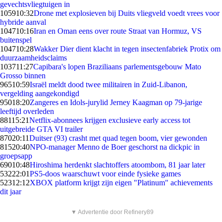
gevechtsvliegtuigen in
1059
10:32
Drone met explosieven bij Duits vliegveld voedt vrees voor
hybride aanval
1047
10:16
Iran en Oman eens over route Straat van Hormuz, VS
buitenspel
1047
10:28
Wakker Dier dient klacht in tegen insectenfabriek Protix om
duurzaamheidsclaims
1037
11:27
Capibara's lopen Braziliaans parlementsgebouw Mato
Grosso binnen
965
10:59
Israël meldt dood twee militairen in Zuid-Libanon,
vergelding aangekondigd
950
18:20
Zangeres en Idols-jurylid Jerney Kaagman op 79-jarige
leeftijd overleden
881
15:21
Netflix-abonnees krijgen exclusieve early access tot
uitgebreide GTA VI trailer
870
20:11
Duitser (93) crasht met quad tegen boom, vier gewonden
815
20:40
NPO-manager Menno de Boer geschorst na dickpic in
groepsapp
690
10:48
Hiroshima herdenkt slachtoffers atoombom, 81 jaar later
532
22:01
PS5-doos waarschuwt voor einde fysieke games
523
12:12
XBOX platform krijgt zijn eigen "Platinum" achievements
dit jaar
▼ Advertentie door Refinery89