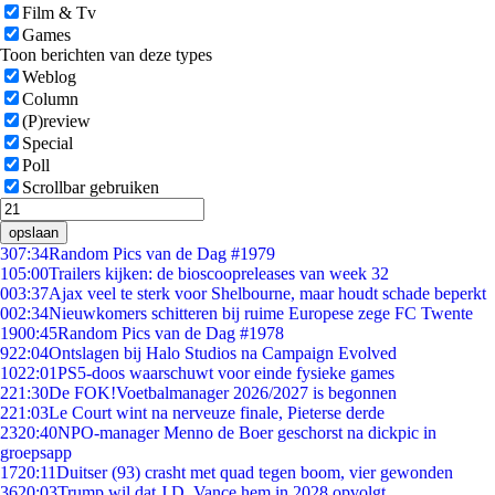
Film & Tv
Games
Toon berichten van deze types
Weblog
Column
(P)review
Special
Poll
Scrollbar gebruiken
opslaan
3
07:34
Random Pics van de Dag #1979
1
05:00
Trailers kijken: de bioscoopreleases van week 32
0
03:37
Ajax veel te sterk voor Shelbourne, maar houdt schade beperkt
0
02:34
Nieuwkomers schitteren bij ruime Europese zege FC Twente
19
00:45
Random Pics van de Dag #1978
9
22:04
Ontslagen bij Halo Studios na Campaign Evolved
10
22:01
PS5-doos waarschuwt voor einde fysieke games
2
21:30
De FOK!Voetbalmanager 2026/2027 is begonnen
2
21:03
Le Court wint na nerveuze finale, Pieterse derde
23
20:40
NPO-manager Menno de Boer geschorst na dickpic in
groepsapp
17
20:11
Duitser (93) crasht met quad tegen boom, vier gewonden
36
20:03
Trump wil dat J.D. Vance hem in 2028 opvolgt