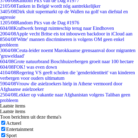
37
06/08
Random Pics van de Dag #1977
21
05/08
Tanken in België wordt nóg aantrekkelijker
34
05/08
Dirk sluit supermarkt op de Wallen na golf van diefstal en
agressie
12
05/08
Random Pics van de Dag #1976
6
04/08
Kraftwerk brengt ruimteschip terug naar Eindhoven
20
04/08
Apple vecht Britse eis tot inbouwen backdoor in iCloud aan
85
04/08
'Witte' mannen discrimineren is volgens OM geen enkel
probleem
30
04/08
Ceuta-leider noemt Marokkaanse grensaanval door migranten
'gruweldaad'
6
04/08
Grote natuurbrand Boschhuizerbergen groeit naar 100 hectare
6
04/08
FOK! was even down
41
04/08
Regering VS geeft scholen die 'genderidentiteit' van kinderen
verbergen voor ouders ultimatum
59
04/08
Vrouw die asielzoekers hielp in Athene vermoord door
Afghaanse asielzoeker
25
04/08
Lekker op vakantie naar Afghanistan volgens Taliban geen
probleem
Laatste items
Laatste items
Toon berichten uit deze thema's
Actueel
Entertainment
Sport