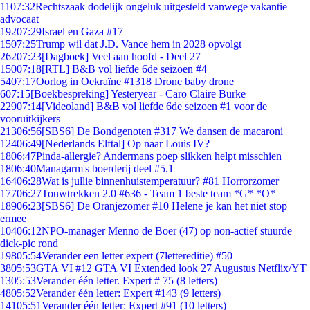
11
07:32
Rechtszaak dodelijk ongeluk uitgesteld vanwege vakantie
advocaat
192
07:29
Israel en Gaza #17
15
07:25
Trump wil dat J.D. Vance hem in 2028 opvolgt
262
07:23
[Dagboek] Veel aan hoofd - Deel 27
150
07:18
[RTL] B&B vol liefde 6de seizoen #4
54
07:17
Oorlog in Oekraïne #1318 Drone baby drone
6
07:15
[Boekbespreking] Yesteryear - Caro Claire Burke
229
07:14
[Videoland] B&B vol liefde 6de seizoen #1 voor de
vooruitkijkers
213
06:56
[SBS6] De Bondgenoten #317 We dansen de macaroni
124
06:49
[Nederlands Elftal] Op naar Louis IV?
18
06:47
Pinda-allergie? Andermans poep slikken helpt misschien
18
06:40
Managarm's boerderij deel #5.1
164
06:28
Wat is jullie binnenhuistemperatuur? #81 Horrorzomer
177
06:27
Touwtrekken 2.0 #636 - Team 1 beste team *G* *O*
189
06:23
[SBS6] De Oranjezomer #10 Helene je kan het niet stop
ermee
104
06:12
NPO-manager Menno de Boer (47) op non-actief stuurde
dick-pic rond
198
05:54
Verander een letter expert (7lettereditie) #50
38
05:53
GTA VI #12 GTA VI Extended look 27 Augustus Netflix/YT
13
05:53
Verander één letter. Expert # 75 (8 letters)
48
05:52
Verander één letter: Expert #143 (9 letters)
141
05:51
Verander één letter: Expert #91 (10 letters)