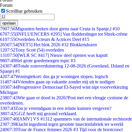
Forum
Scrollbar gebruiken
opslaan
79
07:56
Migranten breken door grens naar Ceuta in Spanje,l #10
67
07:55
[INFLUENCERS #295] Van flodderslinger tot Shrek-crème
61
07:55
Overleden Acteurs & Actrices Deel #15
265
07:54
[NET5] Het blok 2026 #32 Blokkendozen
12
07:52
Tony Scott (54) overleden
131
07:50
[WLR SC #417] Nieuw deel openen was kaputt
98
07:49
Het grote goedemorgen topic #3
243
07:48
Totale zonsverduistering 12-08-2026 (Groenland, IJsland en
Spanje) #1
42
07:47
Woningtekort: dus ga je woningen slopen, logisch
114
07:44
Vrienden gaan op vakantie zonder mij uit te nodigen
103
07:44
Progressieve Democraat El-Sayed wint nipt voorverkiezing
Michigan
238
07:43
Wie gaan er dood in 2026?Post met een vleugje cynisme de
overledenen.
33
07:43
Zou je vreemdgaan in een relatie kunnen vergeven?
38
07:42
GGZ heeft mij gezond verklaard.
230
07:40
[AMV] VS #1312 spammers van de internationale rechtsorde
23
07:39
Klacht ingediend tegen grootste insectenfabriek ter wereld
240
07:39
Tour de France femmes 2026 #3 Tijd voor de borstcrawl