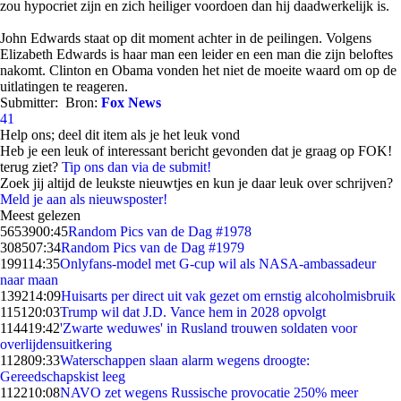
zou hypocriet zijn en zich heiliger voordoen dan hij daadwerkelijk is.
John Edwards staat op dit moment achter in de peilingen. Volgens
Elizabeth Edwards is haar man een leider en een man die zijn beloftes
nakomt. Clinton en Obama vonden het niet de moeite waard om op de
uitlatingen te reageren.
Submitter:
Bron:
Fox News
41
Help ons; deel dit item als je het leuk vond
Heb je een leuk of interessant bericht gevonden dat je graag op FOK!
terug ziet?
Tip ons dan via de submit!
Zoek jij altijd de leukste nieuwtjes en kun je daar leuk over schrijven?
Meld je aan als nieuwsposter!
Meest gelezen
56539
00:45
Random Pics van de Dag #1978
3085
07:34
Random Pics van de Dag #1979
1991
14:35
Onlyfans-model met G-cup wil als NASA-ambassadeur
naar maan
1392
14:09
Huisarts per direct uit vak gezet om ernstig alcoholmisbruik
1151
20:03
Trump wil dat J.D. Vance hem in 2028 opvolgt
1144
19:42
'Zwarte weduwes' in Rusland trouwen soldaten voor
overlijdensuitkering
1128
09:33
Waterschappen slaan alarm wegens droogte:
Gereedschapskist leeg
1122
10:08
NAVO zet wegens Russische provocatie 250% meer