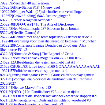
79
22:59
Meer dan 40 uur werken.
179
22:56
[PlayStation #184] Nieuw deel
109
22:56
Kapper Walat (27) slachtoffer van vernielingen
11
22:52
[Crowdfunding] #443 Rentestijgingen?
60
22:52
Jerney Kaagman overleden
255
22:48
[UFO/UAP] #16 The Age of Disclosure
75
22:48
Het Moestuintopic #37 Bloesem in de bomen
55
22:46
[Netflix Games] #1
267
22:44
Banken met hoge rente topic #95 - Dichter naar de 0
11
22:40
Levenslang voor man die inreed op betogers in München
195
22:29
[Conference League Donderdag 20:00 uur] Ajax -
Shelbourne FC #2
43
22:28
[Nintendo & Sony] The Legend of Zelda
180
22:22
Post hier zo vaak mogelijk om 22:22 uur #76
246
22:12
Afbeeldingen die je gemaakt hebt met AI
216
22:05
[UEL/ECL live topic] #160 GOAAAAAAAAAAAAAL
193
21:57
Politieke meme's en spotprenten #11
8
21:45
[gratis] Videogames Part 9: Gratis en free-to-play games!
32
21:45
[Voorspellen] Voorspel de eindstand van de Eredivisie
2026/2027
20
21:44
Nieuwe Marvel films. #12
99
21:39
[NPO1] Het Familiediner #23 - te allen tijden
134
21:33
FOK!ers die stoppen met alcohol - waar we stoppen #21
65
21:32
De neergang van Duitsland als lichtend voorbeeld #3
69
21:27
De Bondgenoten Spoiler Topic #3