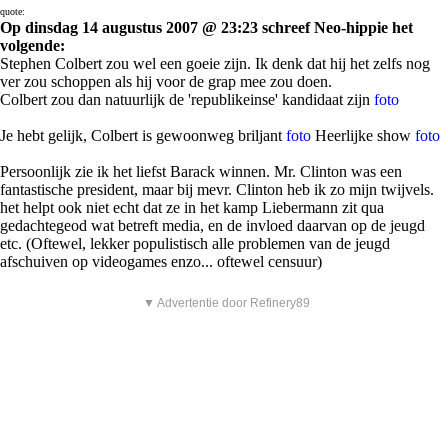
quote:
Op dinsdag 14 augustus 2007 @ 23:23 schreef Neo-hippie het
volgende:
Stephen Colbert zou wel een goeie zijn. Ik denk dat hij het zelfs nog
ver zou schoppen als hij voor de grap mee zou doen.
Colbert zou dan natuurlijk de 'republikeinse' kandidaat zijn
foto
Je hebt gelijk, Colbert is gewoonweg briljant
foto
Heerlijke show
foto
Persoonlijk zie ik het liefst Barack winnen. Mr. Clinton was een
fantastische president, maar bij mevr. Clinton heb ik zo mijn twijvels.
het helpt ook niet echt dat ze in het kamp Liebermann zit qua
gedachtegeod wat betreft media, en de invloed daarvan op de jeugd
etc. (Oftewel, lekker populistisch alle problemen van de jeugd
afschuiven op videogames enzo... oftewel censuur)
▼ Advertentie door Refinery89