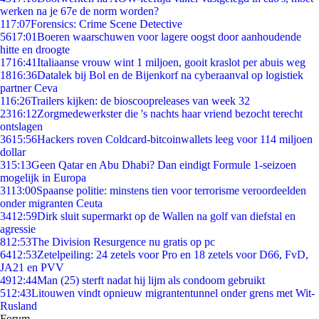
werken na je 67e de norm worden?
1
17:07
Forensics: Crime Scene Detective
56
17:01
Boeren waarschuwen voor lagere oogst door aanhoudende
hitte en droogte
17
16:41
Italiaanse vrouw wint 1 miljoen, gooit kraslot per abuis weg
18
16:36
Datalek bij Bol en de Bijenkorf na cyberaanval op logistiek
partner Ceva
1
16:26
Trailers kijken: de bioscoopreleases van week 32
23
16:12
Zorgmedewerkster die 's nachts haar vriend bezocht terecht
ontslagen
36
15:56
Hackers roven Coldcard-bitcoinwallets leeg voor 114 miljoen
dollar
3
15:13
Geen Qatar en Abu Dhabi? Dan eindigt Formule 1-seizoen
mogelijk in Europa
31
13:00
Spaanse politie: minstens tien voor terrorisme veroordeelden
onder migranten Ceuta
34
12:59
Dirk sluit supermarkt op de Wallen na golf van diefstal en
agressie
8
12:53
The Division Resurgence nu gratis op pc
64
12:53
Zetelpeiling: 24 zetels voor Pro en 18 zetels voor D66, FvD,
JA21 en PVV
49
12:44
Man (25) sterft nadat hij lijm als condoom gebruikt
5
12:43
Litouwen vindt opnieuw migrantentunnel onder grens met Wit-
Rusland
Forum