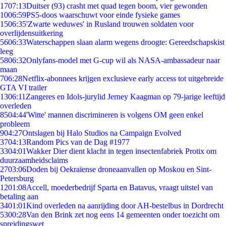
17
07:13
Duitser (93) crasht met quad tegen boom, vier gewonden
10
06:59
PS5-doos waarschuwt voor einde fysieke games
15
06:35
'Zwarte weduwes' in Rusland trouwen soldaten voor
overlijdensuitkering
56
06:33
Waterschappen slaan alarm wegens droogte: Gereedschapskist
leeg
58
06:32
Onlyfans-model met G-cup wil als NASA-ambassadeur naar
maan
7
06:28
Netflix-abonnees krijgen exclusieve early access tot uitgebreide
GTA VI trailer
13
06:11
Zangeres en Idols-jurylid Jerney Kaagman op 79-jarige leeftijd
overleden
85
04:44
'Witte' mannen discrimineren is volgens OM geen enkel
probleem
9
04:27
Ontslagen bij Halo Studios na Campaign Evolved
37
04:13
Random Pics van de Dag #1977
33
04:01
Wakker Dier dient klacht in tegen insectenfabriek Protix om
duurzaamheidsclaims
27
03:06
Doden bij Oekraïense droneaanvallen op Moskou en Sint-
Petersburg
12
01:08
Accell, moederbedrijf Sparta en Batavus, vraagt uitstel van
betaling aan
34
01:01
Kind overleden na aanrijding door AH-bestelbus in Dordrecht
53
00:28
Van den Brink zet nog eens 14 gemeenten onder toezicht om
spreidingswet