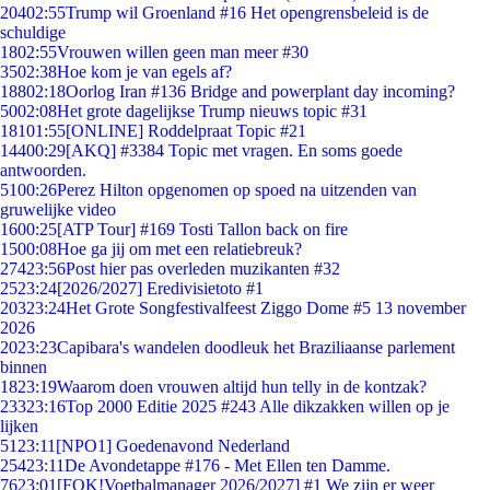
204
02:55
Trump wil Groenland #16 Het opengrensbeleid is de
schuldige
18
02:55
Vrouwen willen geen man meer #30
35
02:38
Hoe kom je van egels af?
188
02:18
Oorlog Iran #136 Bridge and powerplant day incoming?
50
02:08
Het grote dagelijkse Trump nieuws topic #31
181
01:55
[ONLINE] Roddelpraat Topic #21
144
00:29
[AKQ] #3384 Topic met vragen. En soms goede
antwoorden.
51
00:26
Perez Hilton opgenomen op spoed na uitzenden van
gruwelijke video
16
00:25
[ATP Tour] #169 Tosti Tallon back on fire
15
00:08
Hoe ga jij om met een relatiebreuk?
274
23:56
Post hier pas overleden muzikanten #32
25
23:24
[2026/2027] Eredivisietoto #1
203
23:24
Het Grote Songfestivalfeest Ziggo Dome #5 13 november
2026
20
23:23
Capibara's wandelen doodleuk het Braziliaanse parlement
binnen
18
23:19
Waarom doen vrouwen altijd hun telly in de kontzak?
233
23:16
Top 2000 Editie 2025 #243 Alle dikzakken willen op je
lijken
51
23:11
[NPO1] Goedenavond Nederland
254
23:11
De Avondetappe #176 - Met Ellen ten Damme.
76
23:01
[FOK!Voetbalmanager 2026/2027] #1 We zijn er weer