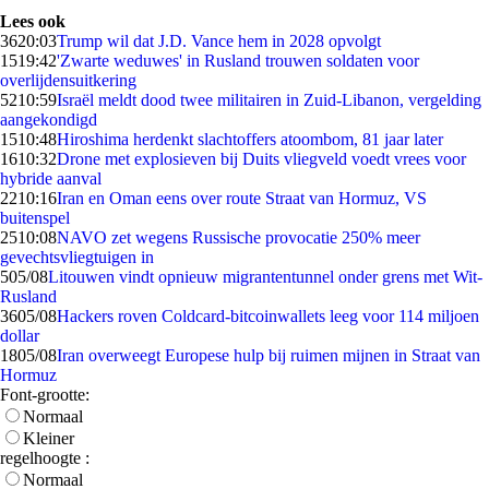
Lees ook
36
20:03
Trump wil dat J.D. Vance hem in 2028 opvolgt
15
19:42
'Zwarte weduwes' in Rusland trouwen soldaten voor
overlijdensuitkering
52
10:59
Israël meldt dood twee militairen in Zuid-Libanon, vergelding
aangekondigd
15
10:48
Hiroshima herdenkt slachtoffers atoombom, 81 jaar later
16
10:32
Drone met explosieven bij Duits vliegveld voedt vrees voor
hybride aanval
22
10:16
Iran en Oman eens over route Straat van Hormuz, VS
buitenspel
25
10:08
NAVO zet wegens Russische provocatie 250% meer
gevechtsvliegtuigen in
5
05/08
Litouwen vindt opnieuw migrantentunnel onder grens met Wit-
Rusland
36
05/08
Hackers roven Coldcard-bitcoinwallets leeg voor 114 miljoen
dollar
18
05/08
Iran overweegt Europese hulp bij ruimen mijnen in Straat van
Hormuz
Font-grootte:
Normaal
Kleiner
regelhoogte :
Normaal