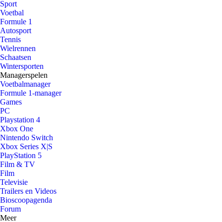
Sport
Voetbal
Formule 1
Autosport
Tennis
Wielrennen
Schaatsen
Wintersporten
Managerspelen
Voetbalmanager
Formule 1-manager
Games
PC
Playstation 4
Xbox One
Nintendo Switch
Xbox Series X|S
PlayStation 5
Film & TV
Film
Televisie
Trailers en Videos
Bioscoopagenda
Forum
Meer