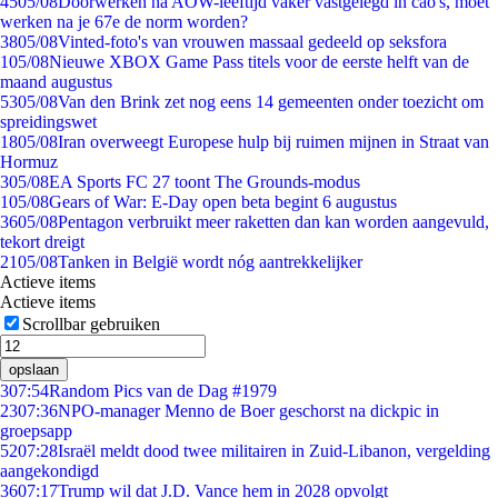
45
05/08
Doorwerken na AOW-leeftijd vaker vastgelegd in cao's, moet
werken na je 67e de norm worden?
38
05/08
Vinted-foto's van vrouwen massaal gedeeld op seksfora
1
05/08
Nieuwe XBOX Game Pass titels voor de eerste helft van de
maand augustus
53
05/08
Van den Brink zet nog eens 14 gemeenten onder toezicht om
spreidingswet
18
05/08
Iran overweegt Europese hulp bij ruimen mijnen in Straat van
Hormuz
3
05/08
EA Sports FC 27 toont The Grounds-modus
1
05/08
Gears of War: E-Day open beta begint 6 augustus
36
05/08
Pentagon verbruikt meer raketten dan kan worden aangevuld,
tekort dreigt
21
05/08
Tanken in België wordt nóg aantrekkelijker
Actieve items
Actieve items
Scrollbar gebruiken
opslaan
3
07:54
Random Pics van de Dag #1979
23
07:36
NPO-manager Menno de Boer geschorst na dickpic in
groepsapp
52
07:28
Israël meldt dood twee militairen in Zuid-Libanon, vergelding
aangekondigd
36
07:17
Trump wil dat J.D. Vance hem in 2028 opvolgt