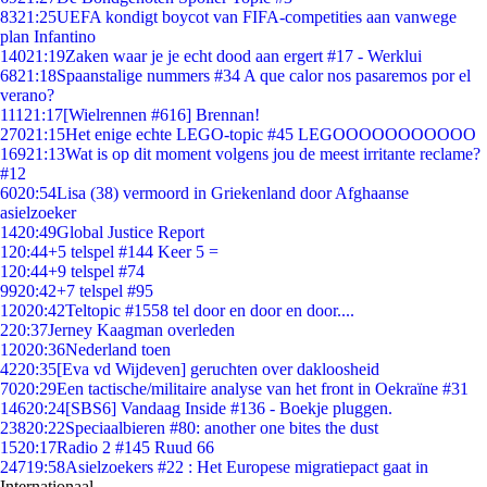
83
21:25
UEFA kondigt boycot van FIFA-competities aan vanwege
plan Infantino
140
21:19
Zaken waar je je echt dood aan ergert #17 - Werklui
68
21:18
Spaanstalige nummers #34 A que calor nos pasaremos por el
verano?
111
21:17
[Wielrennen #616] Brennan!
270
21:15
Het enige echte LEGO-topic #45 LEGOOOOOOOOOOO
169
21:13
Wat is op dit moment volgens jou de meest irritante reclame?
#12
60
20:54
Lisa (38) vermoord in Griekenland door Afghaanse
asielzoeker
14
20:49
Global Justice Report
1
20:44
+5 telspel #144 Keer 5 =
1
20:44
+9 telspel #74
99
20:42
+7 telspel #95
120
20:42
Teltopic #1558 tel door en door en door....
2
20:37
Jerney Kaagman overleden
120
20:36
Nederland toen
42
20:35
[Eva vd Wijdeven] geruchten over dakloosheid
70
20:29
Een tactische/militaire analyse van het front in Oekraïne #31
146
20:24
[SBS6] Vandaag Inside #136 - Boekje pluggen.
238
20:22
Speciaalbieren #80: another one bites the dust
15
20:17
Radio 2 #145 Ruud 66
247
19:58
Asielzoekers #22 : Het Europese migratiepact gaat in
Internationaal