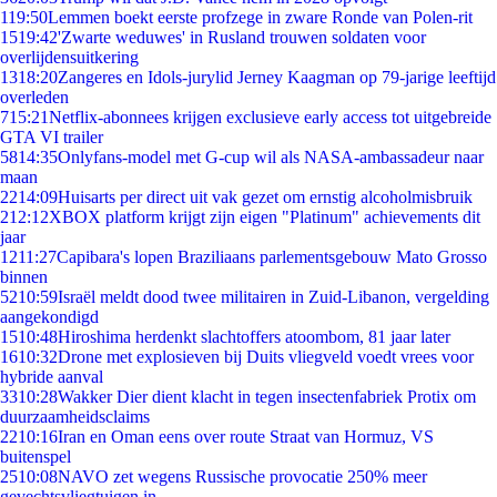
1
19:50
Lemmen boekt eerste profzege in zware Ronde van Polen-rit
15
19:42
'Zwarte weduwes' in Rusland trouwen soldaten voor
overlijdensuitkering
13
18:20
Zangeres en Idols-jurylid Jerney Kaagman op 79-jarige leeftijd
overleden
7
15:21
Netflix-abonnees krijgen exclusieve early access tot uitgebreide
GTA VI trailer
58
14:35
Onlyfans-model met G-cup wil als NASA-ambassadeur naar
maan
22
14:09
Huisarts per direct uit vak gezet om ernstig alcoholmisbruik
2
12:12
XBOX platform krijgt zijn eigen "Platinum" achievements dit
jaar
12
11:27
Capibara's lopen Braziliaans parlementsgebouw Mato Grosso
binnen
52
10:59
Israël meldt dood twee militairen in Zuid-Libanon, vergelding
aangekondigd
15
10:48
Hiroshima herdenkt slachtoffers atoombom, 81 jaar later
16
10:32
Drone met explosieven bij Duits vliegveld voedt vrees voor
hybride aanval
33
10:28
Wakker Dier dient klacht in tegen insectenfabriek Protix om
duurzaamheidsclaims
22
10:16
Iran en Oman eens over route Straat van Hormuz, VS
buitenspel
25
10:08
NAVO zet wegens Russische provocatie 250% meer
gevechtsvliegtuigen in