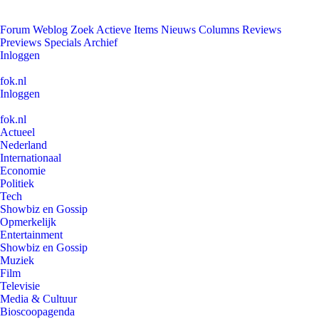
Forum
Weblog
Zoek
Actieve Items
Nieuws
Columns
Reviews
Previews
Specials
Archief
Inloggen
fok.nl
Inloggen
fok.nl
Actueel
Nederland
Internationaal
Economie
Politiek
Tech
Showbiz en Gossip
Opmerkelijk
Entertainment
Showbiz en Gossip
Muziek
Film
Televisie
Media & Cultuur
Bioscoopagenda