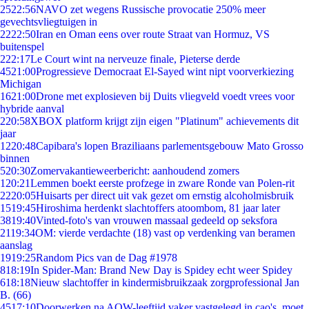
25
22:56
NAVO zet wegens Russische provocatie 250% meer
gevechtsvliegtuigen in
22
22:50
Iran en Oman eens over route Straat van Hormuz, VS
buitenspel
2
22:17
Le Court wint na nerveuze finale, Pieterse derde
45
21:00
Progressieve Democraat El-Sayed wint nipt voorverkiezing
Michigan
16
21:00
Drone met explosieven bij Duits vliegveld voedt vrees voor
hybride aanval
2
20:58
XBOX platform krijgt zijn eigen "Platinum" achievements dit
jaar
12
20:48
Capibara's lopen Braziliaans parlementsgebouw Mato Grosso
binnen
5
20:30
Zomervakantieweerbericht: aanhoudend zomers
1
20:21
Lemmen boekt eerste profzege in zware Ronde van Polen-rit
22
20:05
Huisarts per direct uit vak gezet om ernstig alcoholmisbruik
15
19:45
Hiroshima herdenkt slachtoffers atoombom, 81 jaar later
38
19:40
Vinted-foto's van vrouwen massaal gedeeld op seksfora
21
19:34
OM: vierde verdachte (18) vast op verdenking van beramen
aanslag
19
19:25
Random Pics van de Dag #1978
8
18:19
In Spider-Man: Brand New Day is Spidey echt weer Spidey
6
18:18
Nieuw slachtoffer in kindermisbruikzaak zorgprofessional Jan
B. (66)
45
17:10
Doorwerken na AOW-leeftijd vaker vastgelegd in cao's, moet