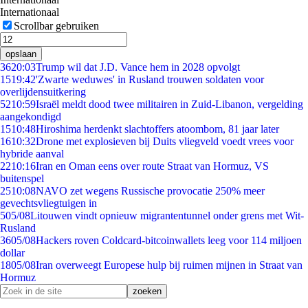
Internationaal
Scrollbar gebruiken
opslaan
36
20:03
Trump wil dat J.D. Vance hem in 2028 opvolgt
15
19:42
'Zwarte weduwes' in Rusland trouwen soldaten voor
overlijdensuitkering
52
10:59
Israël meldt dood twee militairen in Zuid-Libanon, vergelding
aangekondigd
15
10:48
Hiroshima herdenkt slachtoffers atoombom, 81 jaar later
16
10:32
Drone met explosieven bij Duits vliegveld voedt vrees voor
hybride aanval
22
10:16
Iran en Oman eens over route Straat van Hormuz, VS
buitenspel
25
10:08
NAVO zet wegens Russische provocatie 250% meer
gevechtsvliegtuigen in
5
05/08
Litouwen vindt opnieuw migrantentunnel onder grens met Wit-
Rusland
36
05/08
Hackers roven Coldcard-bitcoinwallets leeg voor 114 miljoen
dollar
18
05/08
Iran overweegt Europese hulp bij ruimen mijnen in Straat van
Hormuz