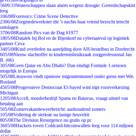
56
09:33
Waterschappen slaan alarm wegens droogte: Gereedschapskist
leeg
1
06/08
Forensics: Crime Scene Detective
23
06/08
Zorgmedewerkster die 's nachts haar vriend bezocht terecht
ontslagen
37
06/08
Random Pics van de Dag #1977
18
05/08
Datalek bij Bol en de Bijenkorf na cyberaanval op logistiek
partner Ceva
34
05/08
Kind overleden na aanrijding door AH-bestelbus in Dordrecht
6
05/08
Nieuw slachtoffer in kindermisbruikzaak zorgprofessional Jan
B. (66)
3
05/08
Geen Qatar en Abu Dhabi? Dan eindigt Formule 1-seizoen
mogelijk in Europa
5
05/08
Litouwen vindt opnieuw migrantentunnel onder grens met Wit-
Rusland
45
05/08
Progressieve Democraat El-Sayed wint nipt voorverkiezing
Michigan
12
05/08
Accell, moederbedrijf Sparta en Batavus, vraagt uitstel van
betaling aan
5
05/08
Zomervakantieweerbericht: aanhoudend zomers
1
05/08
Vollering de sterkste na lastige heuvelrit
8
05/08
The Division Resurgence nu gratis op pc
36
05/08
Hackers roven Coldcard-bitcoinwallets leeg voor 114 miljoen
dollar