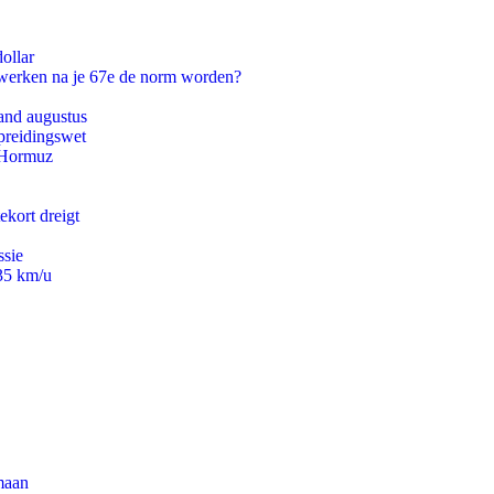
ollar
 werken na je 67e de norm worden?
and augustus
preidingswet
n Hormuz
ekort dreigt
ssie
235 km/u
maan