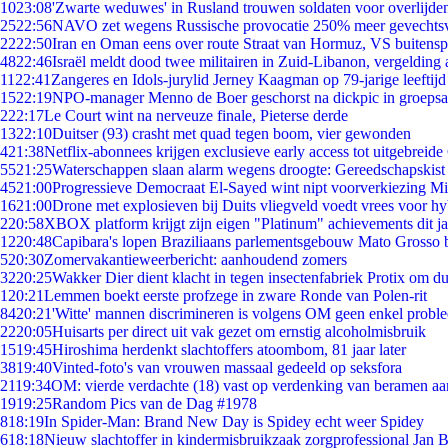
10
23:08
'Zwarte weduwes' in Rusland trouwen soldaten voor overlijden
25
22:56
NAVO zet wegens Russische provocatie 250% meer gevechtsvl
22
22:50
Iran en Oman eens over route Straat van Hormuz, VS buitensp
48
22:46
Israël meldt dood twee militairen in Zuid-Libanon, vergeldin
11
22:41
Zangeres en Idols-jurylid Jerney Kaagman op 79-jarige leeftijd
15
22:19
NPO-manager Menno de Boer geschorst na dickpic in groeps
2
22:17
Le Court wint na nerveuze finale, Pieterse derde
13
22:10
Duitser (93) crasht met quad tegen boom, vier gewonden
4
21:38
Netflix-abonnees krijgen exclusieve early access tot uitgebreide
55
21:25
Waterschappen slaan alarm wegens droogte: Gereedschapskist
45
21:00
Progressieve Democraat El-Sayed wint nipt voorverkiezing M
16
21:00
Drone met explosieven bij Duits vliegveld voedt vrees voor hy
2
20:58
XBOX platform krijgt zijn eigen "Platinum" achievements dit ja
12
20:48
Capibara's lopen Braziliaans parlementsgebouw Mato Grosso 
5
20:30
Zomervakantieweerbericht: aanhoudend zomers
32
20:25
Wakker Dier dient klacht in tegen insectenfabriek Protix om 
1
20:21
Lemmen boekt eerste profzege in zware Ronde van Polen-rit
84
20:21
'Witte' mannen discrimineren is volgens OM geen enkel probl
22
20:05
Huisarts per direct uit vak gezet om ernstig alcoholmisbruik
15
19:45
Hiroshima herdenkt slachtoffers atoombom, 81 jaar later
38
19:40
Vinted-foto's van vrouwen massaal gedeeld op seksfora
21
19:34
OM: vierde verdachte (18) vast op verdenking van beramen aa
19
19:25
Random Pics van de Dag #1978
8
18:19
In Spider-Man: Brand New Day is Spidey echt weer Spidey
6
18:18
Nieuw slachtoffer in kindermisbruikzaak zorgprofessional Jan B