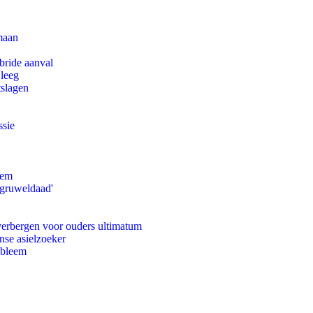
maan
bride aanval
 leeg
tslagen
ssie
eem
'gruweldaad'
 verbergen voor ouders ultimatum
nse asielzoeker
obleem