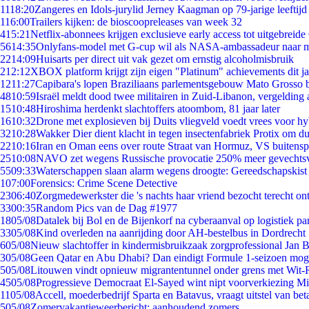
11
18:20
Zangeres en Idols-jurylid Jerney Kaagman op 79-jarige leeftijd
1
16:00
Trailers kijken: de bioscoopreleases van week 32
4
15:21
Netflix-abonnees krijgen exclusieve early access tot uitgebreide
56
14:35
Onlyfans-model met G-cup wil als NASA-ambassadeur naar 
22
14:09
Huisarts per direct uit vak gezet om ernstig alcoholmisbruik
2
12:12
XBOX platform krijgt zijn eigen "Platinum" achievements dit ja
12
11:27
Capibara's lopen Braziliaans parlementsgebouw Mato Grosso 
48
10:59
Israël meldt dood twee militairen in Zuid-Libanon, vergeldin
15
10:48
Hiroshima herdenkt slachtoffers atoombom, 81 jaar later
16
10:32
Drone met explosieven bij Duits vliegveld voedt vrees voor hy
32
10:28
Wakker Dier dient klacht in tegen insectenfabriek Protix om 
22
10:16
Iran en Oman eens over route Straat van Hormuz, VS buitensp
25
10:08
NAVO zet wegens Russische provocatie 250% meer gevechtsvl
55
09:33
Waterschappen slaan alarm wegens droogte: Gereedschapskist
1
07:00
Forensics: Crime Scene Detective
23
06:40
Zorgmedewerkster die 's nachts haar vriend bezocht terecht on
33
00:35
Random Pics van de Dag #1977
18
05/08
Datalek bij Bol en de Bijenkorf na cyberaanval op logistiek pa
33
05/08
Kind overleden na aanrijding door AH-bestelbus in Dordrecht
6
05/08
Nieuw slachtoffer in kindermisbruikzaak zorgprofessional Jan B
3
05/08
Geen Qatar en Abu Dhabi? Dan eindigt Formule 1-seizoen moge
5
05/08
Litouwen vindt opnieuw migrantentunnel onder grens met Wit-
45
05/08
Progressieve Democraat El-Sayed wint nipt voorverkiezing M
11
05/08
Accell, moederbedrijf Sparta en Batavus, vraagt uitstel van bet
5
05/08
Zomervakantieweerbericht: aanhoudend zomers