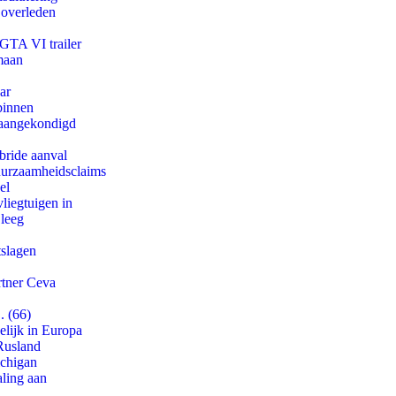
 overleden
 GTA VI trailer
maan
ar
binnen
g aangekondigd
bride aanval
duurzaamheidsclaims
el
iegtuigen in
 leeg
tslagen
rtner Ceva
. (66)
lijk in Europa
Rusland
ichigan
aling aan