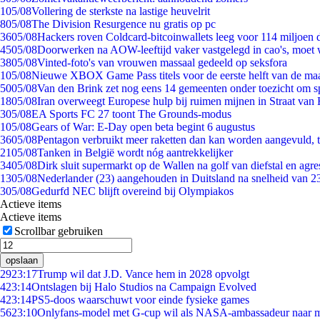
1
05/08
Vollering de sterkste na lastige heuvelrit
8
05/08
The Division Resurgence nu gratis op pc
36
05/08
Hackers roven Coldcard-bitcoinwallets leeg voor 114 miljoen d
45
05/08
Doorwerken na AOW-leeftijd vaker vastgelegd in cao's, moet
38
05/08
Vinted-foto's van vrouwen massaal gedeeld op seksfora
1
05/08
Nieuwe XBOX Game Pass titels voor de eerste helft van de ma
50
05/08
Van den Brink zet nog eens 14 gemeenten onder toezicht om s
18
05/08
Iran overweegt Europese hulp bij ruimen mijnen in Straat va
3
05/08
EA Sports FC 27 toont The Grounds-modus
1
05/08
Gears of War: E-Day open beta begint 6 augustus
36
05/08
Pentagon verbruikt meer raketten dan kan worden aangevuld, t
21
05/08
Tanken in België wordt nóg aantrekkelijker
34
05/08
Dirk sluit supermarkt op de Wallen na golf van diefstal en agre
13
05/08
Nederlander (23) aangehouden in Duitsland na snelheid van 
3
05/08
Gedurfd NEC blijft overeind bij Olympiakos
Actieve items
Actieve items
Scrollbar gebruiken
opslaan
29
23:17
Trump wil dat J.D. Vance hem in 2028 opvolgt
4
23:14
Ontslagen bij Halo Studios na Campaign Evolved
4
23:14
PS5-doos waarschuwt voor einde fysieke games
56
23:10
Onlyfans-model met G-cup wil als NASA-ambassadeur naar 