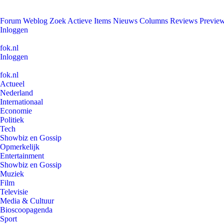
Forum
Weblog
Zoek
Actieve Items
Nieuws
Columns
Reviews
Previe
Inloggen
fok.nl
Inloggen
fok.nl
Actueel
Nederland
Internationaal
Economie
Politiek
Tech
Showbiz en Gossip
Opmerkelijk
Entertainment
Showbiz en Gossip
Muziek
Film
Televisie
Media & Cultuur
Bioscoopagenda
Sport