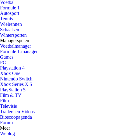
Voetbal
Formule 1
Autosport
Tennis
Wielrennen
Schaatsen
Wintersporten
Managerspelen
Voetbalmanager
Formule 1-manager
Games
PC
Playstation 4
Xbox One
Nintendo Switch
Xbox Series X|S
PlayStation 5
Film & TV
Film
Televisie
Trailers en Videos
Bioscoopagenda
Forum
Meer
Weblog