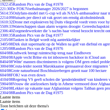
19
22:45
Random Pics van de Dag #1978
2
21:30
De FOK!Voetbalmanager 2026/2027 is begonnen
56
14:35
Onlyfans-model met G-cup wil als NASA-ambassadeur naar 
22
14:09
Huisarts per direct uit vak gezet om ernstig alcoholmisbruik
16
10:32
Drone met explosieven bij Duits vliegveld voedt vrees voor hy
55
09:33
Waterschappen slaan alarm wegens droogte: Gereedschapskist
23
06:40
Zorgmedewerkster die 's nachts haar vriend bezocht terecht on
33
00:35
Random Pics van de Dag #1977
21
05/08
Tanken in België wordt nóg aantrekkelijker
34
05/08
Dirk sluit supermarkt op de Wallen na golf van diefstal en agre
12
05/08
Random Pics van de Dag #1976
6
04/08
Kraftwerk brengt ruimteschip terug naar Eindhoven
20
04/08
Apple vecht Britse eis tot inbouwen backdoor in iCloud aan
84
04/08
'Witte' mannen discrimineren is volgens OM geen enkel probl
30
04/08
Ceuta-leider noemt Marokkaanse grensaanval door migranten 
6
04/08
Grote natuurbrand Boschhuizerbergen groeit naar 100 hectare
6
04/08
FOK! was even down
41
04/08
Regering VS geeft scholen die 'genderidentiteit' van kinderen
59
04/08
Vrouw die asielzoekers hielp in Athene vermoord door Afghaa
25
04/08
Lekker op vakantie naar Afghanistan volgens Taliban geen pr
23
04/08
Random Pics van de Dag #1975
Laatste items
Laatste items
Toon berichten uit deze thema's