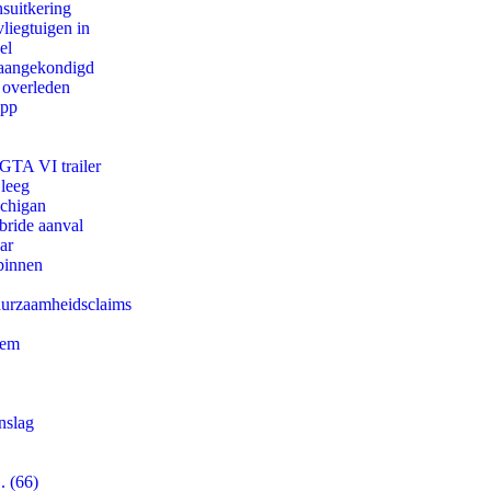
suitkering
iegtuigen in
el
g aangekondigd
 overleden
app
 GTA VI trailer
 leeg
ichigan
bride aanval
ar
binnen
duurzaamheidsclaims
eem
nslag
. (66)