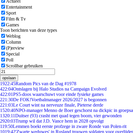
Actueel
Entertainment
Sport
Film & Tv
Games
Toon berichten van deze types
Weblog
Column
(P)review
Special
Poll
Scrollbar gebruiken
opslaan
19
22:45
Random Pics van de Dag #1978
4
22:04
Ontslagen bij Halo Studios na Campaign Evolved
4
22:01
PS5-doos waarschuwt voor einde fysieke games
2
21:30
De FOK!Voetbalmanager 2026/2027 is begonnen
2
21:03
Le Court wint na nerveuze finale, Pieterse derde
15
20:40
NPO-manager Menno de Boer geschorst na dickpic in groeps
13
20:11
Duitser (93) crasht met quad tegen boom, vier gewonden
29
20:03
Trump wil dat J.D. Vance hem in 2028 opvolgt
1
19:50
Lemmen boekt eerste profzege in zware Ronde van Polen-rit
10
19:42
'Zwarte weduwes' in Rusland trouwen soldaten voor overlijden