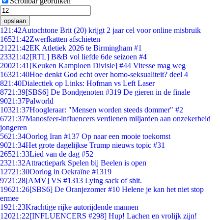
Scrollbar gebruiken
opslaan
1
21:42
Autochtone Brit (20) krijgt 2 jaar cel voor online misbruik
165
21:42
Zwerfkatten afschieten
212
21:42
EK Atletiek 2026 te Birmingham #1
233
21:42
[RTL] B&B vol liefde 6de seizoen #4
200
21:41
[Keuken Kampioen Divisie] #44 Vitesse mag weg
163
21:40
Hoe denkt God echt over homo-seksualiteit? deel 4
8
21:40
Dialectiek op Links: Hofman vs Left Laser
87
21:39
[SBS6] De Bondgenoten #319 De gieren in de finale
90
21:37
Palworld
103
21:37
Hoogleraar: "Mensen worden steeds dommer" #2
67
21:37
Manosfeer-influencers verdienen miljarden aan onzekerheid
jongeren
56
21:34
Oorlog Iran #137 Op naar een mooie toekomst
90
21:34
Het grote dagelijkse Trump nieuws topic #31
265
21:33
Lied van de dag #52
23
21:32
Attractiepark Spelen bij Beelen is open
127
21:30
Oorlog in Oekraïne #1319
97
21:28
[AMV] VS #1313 Lying sack of shit.
196
21:26
[SBS6] De Oranjezomer #10 Helene je kan het niet stop
ermee
19
21:23
Krachtige rijke autorijdende mannen
120
21:22
[INFLUENCERS #298] Hup! Lachen en vrolijk zijn!