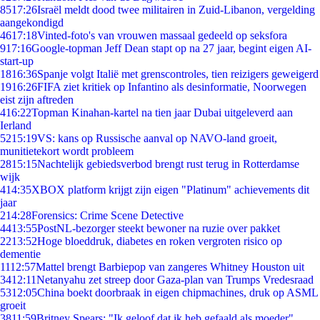
85
17:26
Israël meldt dood twee militairen in Zuid-Libanon, vergelding
aangekondigd
46
17:18
Vinted-foto's van vrouwen massaal gedeeld op seksfora
9
17:16
Google-topman Jeff Dean stapt op na 27 jaar, begint eigen AI-
start-up
18
16:36
Spanje volgt Italië met grenscontroles, tien reizigers geweigerd
19
16:26
FIFA ziet kritiek op Infantino als desinformatie, Noorwegen
eist zijn aftreden
4
16:22
Topman Kinahan-kartel na tien jaar Dubai uitgeleverd aan
Ierland
52
15:19
VS: kans op Russische aanval op NAVO-land groeit,
munitietekort wordt probleem
28
15:15
Nachtelijk gebiedsverbod brengt rust terug in Rotterdamse
wijk
4
14:35
XBOX platform krijgt zijn eigen "Platinum" achievements dit
jaar
2
14:28
Forensics: Crime Scene Detective
44
13:55
PostNL-bezorger steekt bewoner na ruzie over pakket
22
13:52
Hoge bloeddruk, diabetes en roken vergroten risico op
dementie
11
12:57
Mattel brengt Barbiepop van zangeres Whitney Houston uit
34
12:11
Netanyahu zet streep door Gaza-plan van Trumps Vredesraad
53
12:05
China boekt doorbraak in eigen chipmachines, druk op ASML
groeit
38
11:59
Britney Spears: "Ik geloof dat ik heb gefaald als moeder"