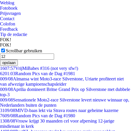
Weblog
Fotoboek
Prijsvragen
Contact
Colofon
Feedback
Tip de redactie
FOK!
FOK!
Scrollbar gebruiken
opslaan
16
07:57
VrijMiBabes #316 (not very sfw!)
62
01:03
Random Pics van de Dag #1981
0
09/08
Almansa wint Moto3-race Silverstone, Uriarte profiteert niet
van afwezige kampioenschapsleider
0
09/08
Aprilia domineert Britse Grand Prix op Silverstone met dubbele
top-3
0
09/08
Sensationele Moto2-race Silverstone levert nieuwe winnaar op,
Nederlanders buiten de punten
31
09/08
MIVD-baas lekt via Strava routes naar geheime kazerne
76
09/08
Random Pics van de Dag #1980
13
08/08
Vrouw krijgt 30 maanden cel voor afpersing 12-jarige
misdienaar in kerk