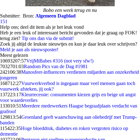
Bobo een week terug en nu
Submitter:
Bron:
Algemeen Dagblad
151
Help ons; deel dit item als je het leuk vond
Heb je een leuk of interessant bericht gevonden dat je graag op FOK!
terug ziet?
Tip ons dan via de submit!
Zoek jij altijd de leukste nieuwtjes en kun je daar leuk over schrijven?
Meld je aan als nieuwsposter!
Meest gelezen
106932
07:57
VrijMiBabes #316 (not very sfw!)
70327
01:03
Random Pics van de Dag #1981
2421
06:38
Manosfeer-influencers verdienen miljarden aan onzekerheid
jongeren
1687
12:27
Vuurwerkverbod is ingegaan maar veel mensen gaan toch
vuurwerk afsteken, jij ook?
1372
23:17
Kleurrecessie: consumenten kiezen grijs en beige uit angst
voor waardeverlies
1330
10:51
Meerdere medewerkers Haagse begraafplaats verdacht van
grafroof
1298
13:54
Groenland geeft waarschuwing aan oliebedrijf met Trump-
banden
1154
22:35
Hoge bloeddruk, diabetes en roken vergroten risico op
dementie
1027
22:06
Pentagon eist snellere wapenproductie van