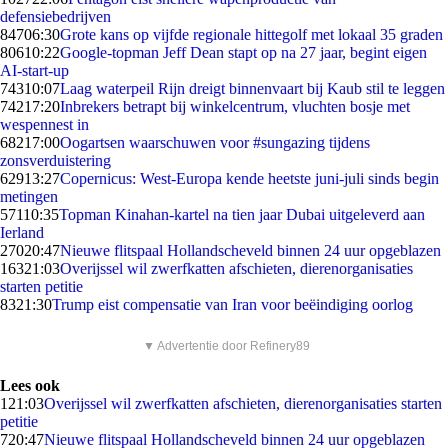
defensiebedrijven
847
06:30
Grote kans op vijfde regionale hittegolf met lokaal 35 graden
806
10:22
Google-topman Jeff Dean stapt op na 27 jaar, begint eigen
AI-start-up
743
10:07
Laag waterpeil Rijn dreigt binnenvaart bij Kaub stil te leggen
742
17:20
Inbrekers betrapt bij winkelcentrum, vluchten bosje met
wespennest in
682
17:00
Oogartsen waarschuwen voor #sungazing tijdens
zonsverduistering
629
13:27
Copernicus: West-Europa kende heetste juni-juli sinds begin
metingen
571
10:35
Topman Kinahan-kartel na tien jaar Dubai uitgeleverd aan
Ierland
270
20:47
Nieuwe flitspaal Hollandscheveld binnen 24 uur opgeblazen
163
21:03
Overijssel wil zwerfkatten afschieten, dierenorganisaties
starten petitie
83
21:30
Trump eist compensatie van Iran voor beëindiging oorlog
▼ Advertentie door Refinery89
Lees ook
1
21:03
Overijssel wil zwerfkatten afschieten, dierenorganisaties starten
petitie
7
20:47
Nieuwe flitspaal Hollandscheveld binnen 24 uur opgeblazen