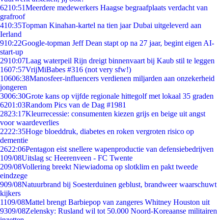
62
10:51
Meerdere medewerkers Haagse begraafplaats verdacht van
grafroof
4
10:35
Topman Kinahan-kartel na tien jaar Dubai uitgeleverd aan
Ierland
9
10:22
Google-topman Jeff Dean stapt op na 27 jaar, begint eigen AI-
start-up
29
10:07
Laag waterpeil Rijn dreigt binnenvaart bij Kaub stil te leggen
16
07:57
VrijMiBabes #316 (not very sfw!)
106
06:38
Manosfeer-influencers verdienen miljarden aan onzekerheid
jongeren
30
06:30
Grote kans op vijfde regionale hittegolf met lokaal 35 graden
62
01:03
Random Pics van de Dag #1981
28
23:17
Kleurrecessie: consumenten kiezen grijs en beige uit angst
voor waardeverlies
22
22:35
Hoge bloeddruk, diabetes en roken vergroten risico op
dementie
26
22:06
Pentagon eist snellere wapenproductie van defensiebedrijven
1
09/08
Uitslag sc Heerenveen - FC Twente
2
09/08
Vollering breekt Niewiadoma op slotklim en pakt tweede
eindzege
9
09/08
Natuurbrand bij Soesterduinen geblust, brandweer waarschuwt
kijkers
11
09/08
Mattel brengt Barbiepop van zangeres Whitney Houston uit
93
09/08
Zelensky: Rusland wil tot 50.000 Noord-Koreaanse militairen
inzetten