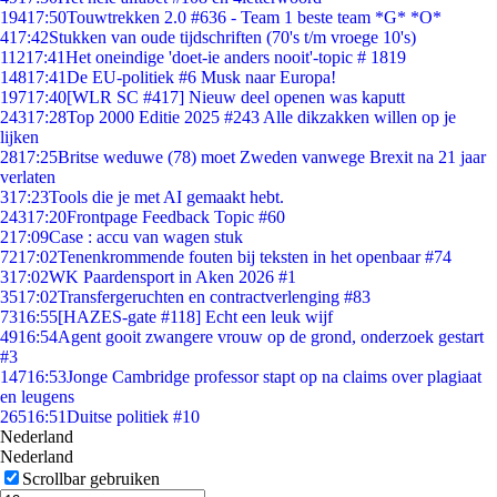
194
17:50
Touwtrekken 2.0 #636 - Team 1 beste team *G* *O*
4
17:42
Stukken van oude tijdschriften (70's t/m vroege 10's)
112
17:41
Het oneindige 'doet-ie anders nooit'-topic # 1819
148
17:41
De EU-politiek #6 Musk naar Europa!
197
17:40
[WLR SC #417] Nieuw deel openen was kaputt
243
17:28
Top 2000 Editie 2025 #243 Alle dikzakken willen op je
lijken
28
17:25
Britse weduwe (78) moet Zweden vanwege Brexit na 21 jaar
verlaten
3
17:23
Tools die je met AI gemaakt hebt.
243
17:20
Frontpage Feedback Topic #60
2
17:09
Case : accu van wagen stuk
72
17:02
Tenenkrommende fouten bij teksten in het openbaar #74
3
17:02
WK Paardensport in Aken 2026 #1
35
17:02
Transfergeruchten en contractverlenging #83
73
16:55
[HAZES-gate #118] Echt een leuk wijf
49
16:54
Agent gooit zwangere vrouw op de grond, onderzoek gestart
#3
147
16:53
Jonge Cambridge professor stapt op na claims over plagiaat
en leugens
265
16:51
Duitse politiek #10
Nederland
Nederland
Scrollbar gebruiken