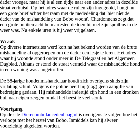
dader vroeger, maar hij is al een tijdje naar een ander adres in dezelfde
straat verhuisd. Op het adres waar de ruiten zijn ingegooid, hangt nu
een grote brief achter het raam met de mededeling dat 'hier níet de
dader van de mishandeling van Bobo woont'. Chardonnens zegt dat
een grote politiemacht hem arresteerde toen hij met zijn spuitbus in de
weer was. Na enkele uren is hij weer vrijgelaten.
Wraak
Op diverse internetsites werd kort na het bekend worden van de brute
mishandeling al opgeroepen om de dader een lesje te leren. Het adres
waar hij woonde stond onder meer in De Telegraaf en het Algemeen
Dagblad. Althans er stond de straat vermeld waar de mishandelde hond
in een woning was aangetroffen.
De 58-jarige hondenmishandelaar houdt zich overigens sinds zijn
vrijlating schuil. Volgens de politie heeft hij (nog) geen aangifte van
bedreiging gedaan. Hij mishandelde indertijd zijn hond in een dronken
bui, naar eigen zeggen omdat het beest te veel stonk.
Voortgang
Op de site
Dierenambulancedenhaag.nl
is overigens te volgen hoe het
verloopt met het herstel van Bobo. Inmiddels kan hij alweer
voorzichtig uitgelaten worden.