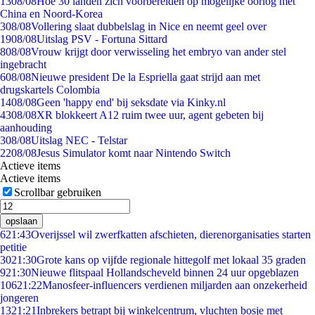
13
08/08
Hoe 30 landen zich voorbereiden op mogelijke oorlog met
China en Noord-Korea
3
08/08
Vollering slaat dubbelslag in Nice en neemt geel over
19
08/08
Uitslag PSV - Fortuna Sittard
8
08/08
Vrouw krijgt door verwisseling het embryo van ander stel
ingebracht
6
08/08
Nieuwe president De la Espriella gaat strijd aan met
drugskartels Colombia
14
08/08
Geen 'happy end' bij seksdate via Kinky.nl
43
08/08
XR blokkeert A12 ruim twee uur, agent gebeten bij
aanhouding
3
08/08
Uitslag NEC - Telstar
22
08/08
Jesus Simulator komt naar Nintendo Switch
Actieve items
Actieve items
Scrollbar gebruiken
opslaan
6
21:43
Overijssel wil zwerfkatten afschieten, dierenorganisaties starten
petitie
30
21:30
Grote kans op vijfde regionale hittegolf met lokaal 35 graden
9
21:30
Nieuwe flitspaal Hollandscheveld binnen 24 uur opgeblazen
106
21:22
Manosfeer-influencers verdienen miljarden aan onzekerheid
jongeren
13
21:21
Inbrekers betrapt bij winkelcentrum, vluchten bosje met