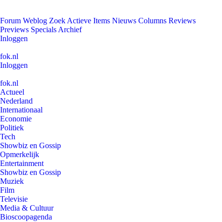
Forum
Weblog
Zoek
Actieve Items
Nieuws
Columns
Reviews
Previews
Specials
Archief
Inloggen
fok.nl
Inloggen
fok.nl
Actueel
Nederland
Internationaal
Economie
Politiek
Tech
Showbiz en Gossip
Opmerkelijk
Entertainment
Showbiz en Gossip
Muziek
Film
Televisie
Media & Cultuur
Bioscoopagenda