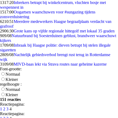
13
17:20
Inbrekers betrapt bij winkelcentrum, vluchten bosje met
wespennest in
15
17:00
Oogartsen waarschuwen voor #sungazing tijdens
zonsverduistering
62
10:51
Meerdere medewerkers Haagse begraafplaats verdacht van
grafroof
29
06:30
Grote kans op vijfde regionale hittegolf met lokaal 35 graden
9
09/08
Natuurbrand bij Soesterduinen geblust, brandweer waarschuwt
kijkers
17
09/08
Inbraak bij Haagse politie: dieven betrapt bij stelen illegale
sigaretten
28
09/08
Nachtelijk gebiedsverbod brengt rust terug in Rotterdamse
wijk
31
09/08
MIVD-baas lekt via Strava routes naar geheime kazerne
Font-grootte:
Normaal
Kleiner
regelhoogte :
Normaal
Kleiner
151 reacties
Reactiepagina:
1
2
3
4
Reactiepagina: