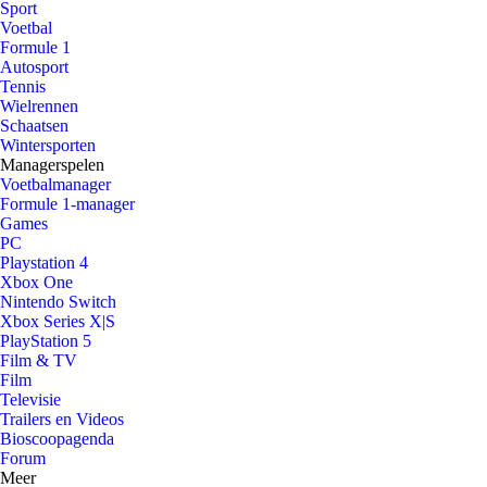
Sport
Voetbal
Formule 1
Autosport
Tennis
Wielrennen
Schaatsen
Wintersporten
Managerspelen
Voetbalmanager
Formule 1-manager
Games
PC
Playstation 4
Xbox One
Nintendo Switch
Xbox Series X|S
PlayStation 5
Film & TV
Film
Televisie
Trailers en Videos
Bioscoopagenda
Forum
Meer