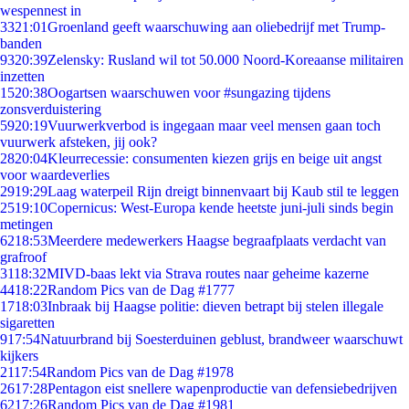
wespennest in
33
21:01
Groenland geeft waarschuwing aan oliebedrijf met Trump-
banden
93
20:39
Zelensky: Rusland wil tot 50.000 Noord-Koreaanse militairen
inzetten
15
20:38
Oogartsen waarschuwen voor #sungazing tijdens
zonsverduistering
59
20:19
Vuurwerkverbod is ingegaan maar veel mensen gaan toch
vuurwerk afsteken, jij ook?
28
20:04
Kleurrecessie: consumenten kiezen grijs en beige uit angst
voor waardeverlies
29
19:29
Laag waterpeil Rijn dreigt binnenvaart bij Kaub stil te leggen
25
19:10
Copernicus: West-Europa kende heetste juni-juli sinds begin
metingen
62
18:53
Meerdere medewerkers Haagse begraafplaats verdacht van
grafroof
31
18:32
MIVD-baas lekt via Strava routes naar geheime kazerne
44
18:22
Random Pics van de Dag #1777
17
18:03
Inbraak bij Haagse politie: dieven betrapt bij stelen illegale
sigaretten
9
17:54
Natuurbrand bij Soesterduinen geblust, brandweer waarschuwt
kijkers
21
17:54
Random Pics van de Dag #1978
26
17:28
Pentagon eist snellere wapenproductie van defensiebedrijven
62
17:26
Random Pics van de Dag #1981