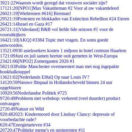
39
21:22
Waarom wordt gezegd dat vrouwen socialer zijn?
171
21:20
[NPO1]Max Vakantieman #2 Voor al uw vakantieleed
260
21:19
[Wielrennen #616] Brennan!
295
21:19
Protesten en blokkades van Extinction Rebellion #24 Eieren
264
21:14
Israel en Gaza #17
267
21:11
[Videoland] B&B vol liefde 6de seizoen #1 voor de
vooruitkijkers
164
21:10
[AKQ] #3384 Topic met vragen. En soms goede
antwoorden.
135
21:09
30 asielzoekers kosten 1 miljoen in hotel centrum Haarlem
17
21:09
Juni en juli samen heetste ooit gemeten in West-Europa
234
21:06
[NPO2] Zomergasten 2026 #1
58
21:03
Politie Manchester overmeestert man met nog ingepakte
honkbalknuppel
136
21:02
[Nederlands Elftal] Op naar Louis IV?
141
20:59
Nieuwe flitspaal in Hollandscheveld binnen 24 uur
opgeblazen
109
20:56
Nederlandse Politiek #725
97
20:49
Probleem met webshop: verkeerd (veel duurder) product
ontvangen
27
20:49
Natuur en Wild
9
20:48
2023: Kindermoord door Lindsay Clancy: depressie of
voorbedachte rade?
6
20:47
Energietarieven #34
207
20:47
Politieke meme's en spotprenten #11