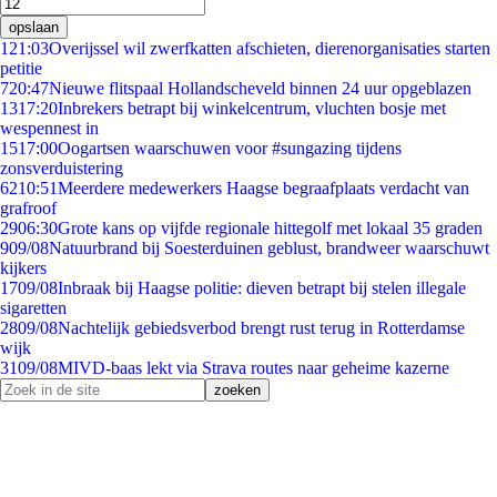
opslaan
1
21:03
Overijssel wil zwerfkatten afschieten, dierenorganisaties starten
petitie
7
20:47
Nieuwe flitspaal Hollandscheveld binnen 24 uur opgeblazen
13
17:20
Inbrekers betrapt bij winkelcentrum, vluchten bosje met
wespennest in
15
17:00
Oogartsen waarschuwen voor #sungazing tijdens
zonsverduistering
62
10:51
Meerdere medewerkers Haagse begraafplaats verdacht van
grafroof
29
06:30
Grote kans op vijfde regionale hittegolf met lokaal 35 graden
9
09/08
Natuurbrand bij Soesterduinen geblust, brandweer waarschuwt
kijkers
17
09/08
Inbraak bij Haagse politie: dieven betrapt bij stelen illegale
sigaretten
28
09/08
Nachtelijk gebiedsverbod brengt rust terug in Rotterdamse
wijk
31
09/08
MIVD-baas lekt via Strava routes naar geheime kazerne