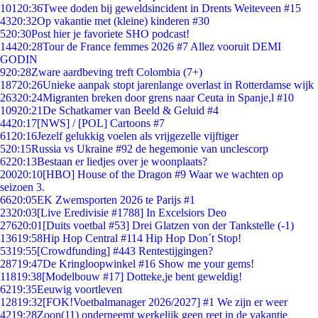
101
20:36
Twee doden bij geweldsincident in Drents Weiteveen #15
43
20:32
Op vakantie met (kleine) kinderen #30
5
20:30
Post hier je favoriete SHO podcast!
144
20:28
Tour de France femmes 2026 #7 Allez vooruit DEMI
GODIN
9
20:28
Zware aardbeving treft Colombia (7+)
187
20:26
Unieke aanpak stopt jarenlange overlast in Rotterdamse wijk
263
20:24
Migranten breken door grens naar Ceuta in Spanje,l #10
109
20:21
De Schatkamer van Beeld & Geluid #4
44
20:17
[NWS] / [POL] Cartoons #7
61
20:16
Jezelf gelukkig voelen als vrijgezelle vijftiger
5
20:15
Russia vs Ukraine #92 de hegemonie van unclescorp
62
20:13
Bestaan er liedjes over je woonplaats?
200
20:10
[HBO] House of the Dragon #9 Waar we wachten op
seizoen 3.
66
20:05
EK Zwemsporten 2026 te Parijs #1
23
20:03
[Live Eredivisie #1788] In Excelsiors Deo
276
20:01
[Duits voetbal #53] Drei Glatzen von der Tankstelle (-1)
136
19:58
Hip Hop Central #114 Hip Hop Don´t Stop!
53
19:55
[Crowdfunding] #443 Rentestijgingen?
287
19:47
De Kringloopwinkel #16 Show me your gems!
118
19:38
[Modelbouw #17] Dotteke,je bent geweldig!
62
19:35
Eeuwig voortleven
128
19:32
[FOK!Voetbalmanager 2026/2027] #1 We zijn er weer
42
19:28
Zoon(11) onderneemt werkelijk geen reet in de vakantie