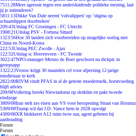
75
11:28
Meer agressie tegen een andersluidende politieke mening, laat
jij je intimideren?
58
11:13
Dikke Van Dale neemt 'vulvalippen' op: 'stigma op
schaamlippen doorbreken'
2
09:43
Uitslag FC Groningen - FC Utrecht
19
08:21
Uitslag PSV - Fortuna Sittard
13
23:56
Hoe 30 landen zich voorbereiden op mogelijke oorlog met
China en Noord-Korea
2
22:53
Uitslag PEC Zwolle - Ajax
1
22:52
Uitslag sc Heerenveen - FC Twente
30
22:47
NPO-manager Menno de Boer geschorst na dickpic in
groepsapp
13
22:23
Vrouw krijgt 30 maanden cel voor afpersing 12-jarige
misdienaar in kerk
28
22:00
RIVM vindt PFAS in al de geteste moedermelk, borstvoeding
blijft advies
2
09/08
Vollering breekt Niewiadoma op slotklim en pakt tweede
eindzege
38
09/08
Iran stelt zes eisen aan VS voor heropening Straat van Hormuz
53
09/08
Trump wil dat J.D. Vance hem in 2028 opvolgt
43
09/08
XR blokkeert A12 ruim twee uur, agent gebeten bij
aanhouding
Forum
Forum