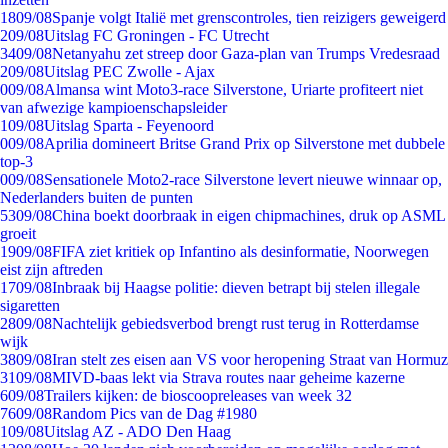
18
09/08
Spanje volgt Italië met grenscontroles, tien reizigers geweigerd
2
09/08
Uitslag FC Groningen - FC Utrecht
34
09/08
Netanyahu zet streep door Gaza-plan van Trumps Vredesraad
2
09/08
Uitslag PEC Zwolle - Ajax
0
09/08
Almansa wint Moto3-race Silverstone, Uriarte profiteert niet
van afwezige kampioenschapsleider
1
09/08
Uitslag Sparta - Feyenoord
0
09/08
Aprilia domineert Britse Grand Prix op Silverstone met dubbele
top-3
0
09/08
Sensationele Moto2-race Silverstone levert nieuwe winnaar op,
Nederlanders buiten de punten
53
09/08
China boekt doorbraak in eigen chipmachines, druk op ASML
groeit
19
09/08
FIFA ziet kritiek op Infantino als desinformatie, Noorwegen
eist zijn aftreden
17
09/08
Inbraak bij Haagse politie: dieven betrapt bij stelen illegale
sigaretten
28
09/08
Nachtelijk gebiedsverbod brengt rust terug in Rotterdamse
wijk
38
09/08
Iran stelt zes eisen aan VS voor heropening Straat van Hormuz
31
09/08
MIVD-baas lekt via Strava routes naar geheime kazerne
6
09/08
Trailers kijken: de bioscoopreleases van week 32
76
09/08
Random Pics van de Dag #1980
1
09/08
Uitslag AZ - ADO Den Haag