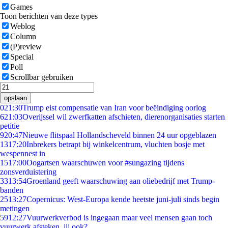
Games
Toon berichten van deze types
Weblog
Column
(P)review
Special
Poll
Scrollbar gebruiken
opslaan
0
21:30
Trump eist compensatie van Iran voor beëindiging oorlog
6
21:03
Overijssel wil zwerfkatten afschieten, dierenorganisaties starten
petitie
9
20:47
Nieuwe flitspaal Hollandscheveld binnen 24 uur opgeblazen
13
17:20
Inbrekers betrapt bij winkelcentrum, vluchten bosje met
wespennest in
15
17:00
Oogartsen waarschuwen voor #sungazing tijdens
zonsverduistering
33
13:54
Groenland geeft waarschuwing aan oliebedrijf met Trump-
banden
25
13:27
Copernicus: West-Europa kende heetste juni-juli sinds begin
metingen
59
12:27
Vuurwerkverbod is ingegaan maar veel mensen gaan toch
vuurwerk afsteken, jij ook?