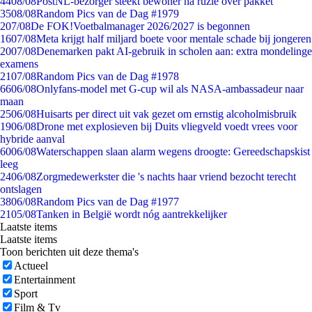
44
08/08
PostNL-bezorger steekt bewoner na ruzie over pakket
35
08/08
Random Pics van de Dag #1979
2
07/08
De FOK!Voetbalmanager 2026/2027 is begonnen
16
07/08
Meta krijgt half miljard boete voor mentale schade bij jongeren
20
07/08
Denemarken pakt AI-gebruik in scholen aan: extra mondelinge
examens
21
07/08
Random Pics van de Dag #1978
66
06/08
Onlyfans-model met G-cup wil als NASA-ambassadeur naar
maan
25
06/08
Huisarts per direct uit vak gezet om ernstig alcoholmisbruik
19
06/08
Drone met explosieven bij Duits vliegveld voedt vrees voor
hybride aanval
60
06/08
Waterschappen slaan alarm wegens droogte: Gereedschapskist
leeg
24
06/08
Zorgmedewerkster die 's nachts haar vriend bezocht terecht
ontslagen
38
06/08
Random Pics van de Dag #1977
21
05/08
Tanken in België wordt nóg aantrekkelijker
Laatste items
Laatste items
Toon berichten uit deze thema's
Actueel
Entertainment
Sport
Film & Tv