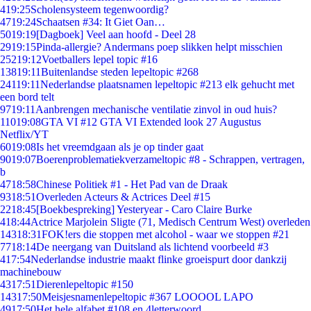
4
19:25
Scholensysteem tegenwoordig?
47
19:24
Schaatsen #34: It Giet Oan…
50
19:19
[Dagboek] Veel aan hoofd - Deel 28
29
19:15
Pinda-allergie? Andermans poep slikken helpt misschien
252
19:12
Voetballers lepel topic #16
138
19:11
Buitenlandse steden lepeltopic #268
241
19:11
Nederlandse plaatsnamen lepeltopic #213 elk gehucht met
een bord telt
97
19:11
Aanbrengen mechanische ventilatie zinvol in oud huis?
110
19:08
GTA VI #12 GTA VI Extended look 27 Augustus
Netflix/YT
60
19:08
Is het vreemdgaan als je op tinder gaat
90
19:07
Boerenproblematiekverzameltopic #8 - Schrappen, vertragen,
b
47
18:58
Chinese Politiek #1 - Het Pad van de Draak
93
18:51
Overleden Acteurs & Actrices Deel #15
22
18:45
[Boekbespreking] Yesteryear - Caro Claire Burke
4
18:44
Actrice Marjolein Sligte (71, Medisch Centrum West) overleden
143
18:31
FOK!ers die stoppen met alcohol - waar we stoppen #21
77
18:14
De neergang van Duitsland als lichtend voorbeeld #3
4
17:54
Nederlandse industrie maakt flinke groeispurt door dankzij
machinebouw
43
17:51
Dierenlepeltopic #150
143
17:50
Meisjesnamenlepeltopic #367 LOOOOL LAPO
49
17:50
Het hele alfabet #108 en 4letterwoord