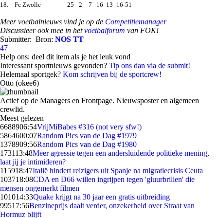
18.
Fc Zwolle
25
2
7
16
13
16-51
Meer voetbalnieuws vind je op de
Competitiemanager
Discussieer ook mee in het
voetbalforum
van FOK!
Submitter:
Bron:
NOS TT
47
Help ons; deel dit item als je het leuk vond
Interessant sportnieuws gevonden?
Tip ons dan via de submit!
Helemaal sportgek?
Kom schrijven bij de sportcrew!
Otto (okee6)
Actief op de Managers en Frontpage. Nieuwsposter en algemeen
crewlid.
Meest gelezen
66889
06:54
VrijMiBabes #316 (not very sfw!)
58646
00:07
Random Pics van de Dag #1979
13789
09:56
Random Pics van de Dag #1980
1731
13:48
Meer agressie tegen een andersluidende politieke mening,
laat jij je intimideren?
1159
18:47
Italië hindert reizigers uit Spanje na migratiecrisis Ceuta
1037
18:08
CDA en D66 willen ingrijpen tegen 'gluurbrillen' die
mensen ongemerkt filmen
1010
14:33
Quake krijgt na 30 jaar een gratis uitbreiding
995
17:56
Benzineprijs daalt verder, onzekerheid over Straat van
Hormuz blijft