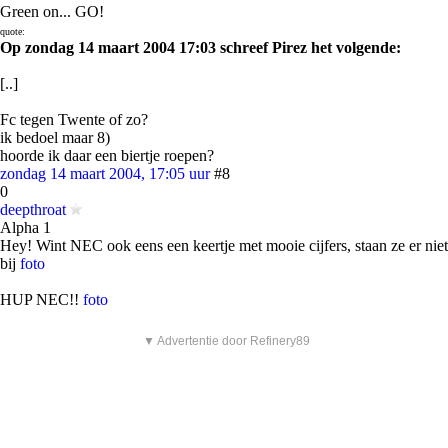
Green on... GO!
quote:
Op zondag 14 maart 2004 17:03 schreef Pirez het volgende:
[..]
Fc tegen Twente of zo?
ik bedoel maar 8)
hoorde ik daar een biertje roepen?
zondag 14 maart 2004, 17:05 uur
#8
0
deepthroat
Alpha 1
Hey! Wint NEC ook eens een keertje met mooie cijfers, staan ze er niet
bij
foto
HUP NEC!!
foto
▼ Advertentie door Refinery89