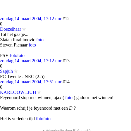
zondag 14 maart 2004, 17:12 uur
#12
0
Doezelhaar
Tot het gaatje...
Zlatan Ibrahimovic
foto
Steven Pienaar
foto
PSV
foto
foto
zondag 14 maart 2004, 17:12 uur
#13
0
Sapjuh
FC Twente - NEC (2-5)
zondag 14 maart 2004, 17:51 uur
#14
0
KARLOOWTJUH
Feyenoord stop met winnen, ajax (
foto
) gadoor met winnen!
Waarom schrijf je feyenoord met een
D
?
Het is verleden tijd
foto
foto
▼ Advertentie door Refinery89