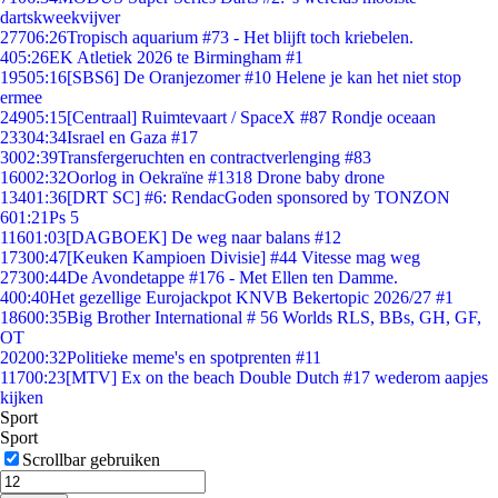
dartskweekvijver
277
06:26
Tropisch aquarium #73 - Het blijft toch kriebelen.
4
05:26
EK Atletiek 2026 te Birmingham #1
195
05:16
[SBS6] De Oranjezomer #10 Helene je kan het niet stop
ermee
249
05:15
[Centraal] Ruimtevaart / SpaceX #87 Rondje oceaan
233
04:34
Israel en Gaza #17
30
02:39
Transfergeruchten en contractverlenging #83
160
02:32
Oorlog in Oekraïne #1318 Drone baby drone
134
01:36
[DRT SC] #6: RendacGoden sponsored by TONZON
6
01:21
Ps 5
116
01:03
[DAGBOEK] De weg naar balans #12
173
00:47
[Keuken Kampioen Divisie] #44 Vitesse mag weg
273
00:44
De Avondetappe #176 - Met Ellen ten Damme.
4
00:40
Het gezellige Eurojackpot KNVB Bekertopic 2026/27 #1
186
00:35
Big Brother International # 56 Worlds RLS, BBs, GH, GF,
OT
202
00:32
Politieke meme's en spotprenten #11
117
00:23
[MTV] Ex on the beach Double Dutch #17 wederom aapjes
kijken
Sport
Sport
Scrollbar gebruiken