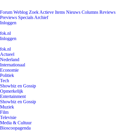
Forum
Weblog
Zoek
Actieve Items
Nieuws
Columns
Reviews
Previews
Specials
Archief
Inloggen
fok.nl
Inloggen
fok.nl
Actueel
Nederland
Internationaal
Economie
Politiek
Tech
Showbiz en Gossip
Opmerkelijk
Entertainment
Showbiz en Gossip
Muziek
Film
Televisie
Media & Cultuur
Bioscoopagenda