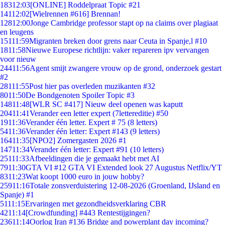
183
12:03
[ONLINE] Roddelpraat Topic #21
141
12:02
[Wielrennen #616] Brennan!
128
12:00
Jonge Cambridge professor stapt op na claims over plagiaat
en leugens
151
11:59
Migranten breken door grens naar Ceuta in Spanje,l #10
18
11:58
Nieuwe Europese richtlijn: vaker repareren ipv vervangen
voor nieuw
244
11:56
Agent smijt zwangere vrouw op de grond, onderzoek gestart
#2
281
11:55
Post hier pas overleden muzikanten #32
80
11:50
De Bondgenoten Spoiler Topic #3
148
11:48
[WLR SC #417] Nieuw deel openen was kaputt
204
11:41
Verander een letter expert (7lettereditie) #50
19
11:36
Verander één letter. Expert # 75 (8 letters)
54
11:36
Verander één letter: Expert #143 (9 letters)
164
11:35
[NPO2] Zomergasten 2026 #1
147
11:34
Verander één letter: Expert #91 (10 letters)
251
11:33
Afbeeldingen die je gemaakt hebt met AI
79
11:30
GTA VI #12 GTA VI Extended look 27 Augustus Netflix/YT
83
11:23
Wat koopt 1000 euro in jouw hobby?
259
11:16
Totale zonsverduistering 12-08-2026 (Groenland, IJsland en
Spanje) #1
51
11:15
Ervaringen met gezondheidsverklaring CBR
42
11:14
[Crowdfunding] #443 Rentestijgingen?
236
11:14
Oorlog Iran #136 Bridge and powerplant day incoming?