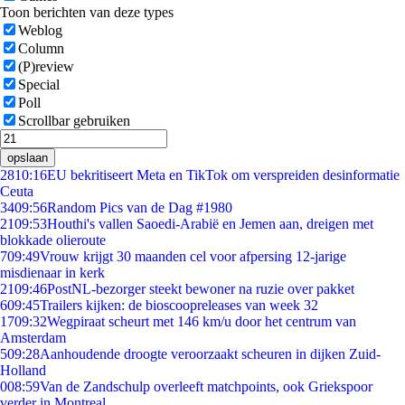
Toon berichten van deze types
Weblog
Column
(P)review
Special
Poll
Scrollbar gebruiken
opslaan
28
10:16
EU bekritiseert Meta en TikTok om verspreiden desinformatie
Ceuta
34
09:56
Random Pics van de Dag #1980
21
09:53
Houthi's vallen Saoedi-Arabië en Jemen aan, dreigen met
blokkade olieroute
7
09:49
Vrouw krijgt 30 maanden cel voor afpersing 12-jarige
misdienaar in kerk
21
09:46
PostNL-bezorger steekt bewoner na ruzie over pakket
6
09:45
Trailers kijken: de bioscoopreleases van week 32
17
09:32
Wegpiraat scheurt met 146 km/u door het centrum van
Amsterdam
5
09:28
Aanhoudende droogte veroorzaakt scheuren in dijken Zuid-
Holland
0
08:59
Van de Zandschulp overleeft matchpoints, ook Griekspoor
verder in Montreal