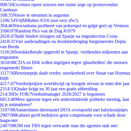
0
08:56
Excelsior opent seizoen met ruime zege op promovendus
Cambuur
1
08:35
Nieuw te streamen in augustus
12
06:54
VrijMiBabes #316 (not very sfw!)
3
04:46
Niewiadoma profiteert van pokerspel en grijpt geel op Ventoux
35
00:07
Random Pics van de Dag #1979
26
18:47
Italië hindert reizigers uit Spanje na migratiecrisis Ceuta
24
18:31
Vier aanhoudingen na doodsbedreiging burgemeester Depla
van Breda
11
18:26
Smokkelbende opgerold in Spanje, verdienden miljoenen aan
migranten
36
18:08
CDA en D66 willen ingrijpen tegen 'gluurbrillen' die mensen
ongemerkt filmen
11
17:56
Benzineprijs daalt verder, onzekerheid over Straat van Hormuz
blijft
42
17:47
Voedselprijzen wereldwijd op hoogste niveau in ruim drie jaar
23
14:33
Quake krijgt na 30 jaar een gratis uitbreiding
2
14:30
De FOK!Voetbalmanager 2026/2027 is begonnen
68
13:48
Meer agressie tegen een andersluidende politieke mening, laat
jij je intimideren?
31
07/08
Amsterdams dierenasiel DOA overspoeld met babykonijntjes
29
07/08
Kabinet geeft bedrijven geen compensatie voor schade door
laagwater
24
07/08
OM eist TBS tegen verwarde man die agenten stak met
aardappelschilmesje