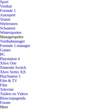
Sport
Voetbal
Formule 1
Autosport
Tennis
Wielrennen
Schaatsen
Wintersporten
Managerspelen
Voetbalmanager
Formule 1-manager
Games
PC
Playstation 4
Xbox One
Nintendo Switch
Xbox Series X|S
PlayStation 5
Film & TV
Film
Televisie
Trailers en Videos
Bioscoopagenda
Forum
Meer