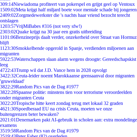
3
09:14
Niewiadoma profiteert van pokerspel en grijpt geel op Ventoux
15
09:02
Meta krijgt half miljard boete voor mentale schade bij jongeren
24
09:02
Zorgmedewerkster die 's nachts haar vriend bezocht terecht
ontslagen
12
03:57
VrijMiBabes #316 (not very sfw!)
23
03:02
Quake krijgt na 30 jaar een gratis uitbreiding
11
01:06
Benzineprijs daalt verder, onzekerheid over Straat van Hormuz
blijft
11
23:30
Smokkelbende opgerold in Spanje, verdienden miljoenen aan
migranten
59
22:53
Waterschappen slaan alarm wegens droogte: Gereedschapskist
leeg
47
22:43
Trump wil dat J.D. Vance hem in 2028 opvolgt
34
22:32
Ceuta-leider noemt Marokkaanse grensaanval door migranten
'gruweldaad'
38
22:29
Random Pics van de Dag #1977
38
22:28
Spaanse politie: minstens tien voor terrorisme veroordeelden
onder migranten Ceuta
30
22:20
Tropische hitte keert zondag terug met lokaal 32 graden
46
21:30
Spoedberaad EU na crisis Ceuta, moeten we onze
buitengrenzen beter bewaken?
20
21:01
Denemarken pakt AI-gebruik in scholen aan: extra mondelinge
examens
35
19:58
Random Pics van de Dag #1979
25
19:43
Peter Faber (82) overleden