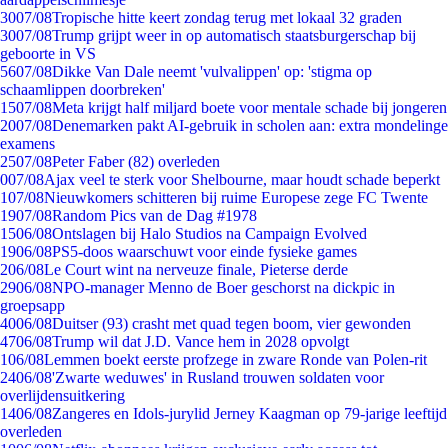
30
07/08
Tropische hitte keert zondag terug met lokaal 32 graden
30
07/08
Trump grijpt weer in op automatisch staatsburgerschap bij
geboorte in VS
56
07/08
Dikke Van Dale neemt 'vulvalippen' op: 'stigma op
schaamlippen doorbreken'
15
07/08
Meta krijgt half miljard boete voor mentale schade bij jongeren
20
07/08
Denemarken pakt AI-gebruik in scholen aan: extra mondelinge
examens
25
07/08
Peter Faber (82) overleden
0
07/08
Ajax veel te sterk voor Shelbourne, maar houdt schade beperkt
1
07/08
Nieuwkomers schitteren bij ruime Europese zege FC Twente
19
07/08
Random Pics van de Dag #1978
15
06/08
Ontslagen bij Halo Studios na Campaign Evolved
19
06/08
PS5-doos waarschuwt voor einde fysieke games
2
06/08
Le Court wint na nerveuze finale, Pieterse derde
29
06/08
NPO-manager Menno de Boer geschorst na dickpic in
groepsapp
40
06/08
Duitser (93) crasht met quad tegen boom, vier gewonden
47
06/08
Trump wil dat J.D. Vance hem in 2028 opvolgt
1
06/08
Lemmen boekt eerste profzege in zware Ronde van Polen-rit
24
06/08
'Zwarte weduwes' in Rusland trouwen soldaten voor
overlijdensuitkering
14
06/08
Zangeres en Idols-jurylid Jerney Kaagman op 79-jarige leeftijd
overleden