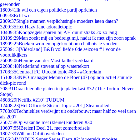
gewonden
16
09:41
Ik wil een eigen politieke partij oprichten
6
09:38
Echt wrf
28
09:37
Single mannen verplichtsingle moeders laten daten?
32
09:35
Het Hazy Jane adoratietopic
104
09:35
Koopzegels sparen bij AH duurt straks 2x zo lang
101
09:29
Man zoekt mij en bedreigt mij, nadat ik met zijn zoon sprak
189
09:25
Boeken worden opgekocht om chatbots te voeden
255
09:13
[Videoland] B&B vol liefde 6de seizoen #1 voor de
vooruitkijkers
260
09:06
Hennie van der Most failliet verklaard
226
08:48
Nederland stevent af op watertekort
17
08:35
Centraal FC Utrecht topic #88 - #CorreiaIn
151
08:33
NPO-manager Menno de Boer (47) op non-actief stuurde
dick-pic rond
7
08:31
Draai hier alle platen in je platenkast #32 (The Torture Never
Stops)
46
08:29
[Netflix #210] TUDUM
124
08:23
[Het Officiële Steam Topic #201] Steamrolled
77
08:00
Techniekles verdwijnt uit onderbouw: maar half zo veel uren
als 2007
25
07:58
Op vakantie met (kleine) kinderen #30
106
07:55
[Breien] Deel 21, met zomerbreisels
18
07:39
William Orbit overleden
71
06:34
MODUS Super Series Darts #2: 's werelds mooiste