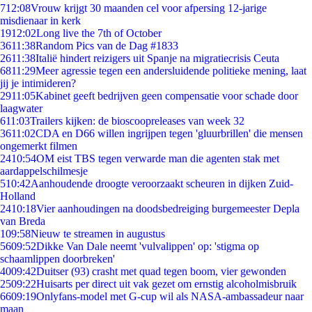
7
12:08
Vrouw krijgt 30 maanden cel voor afpersing 12-jarige
misdienaar in kerk
19
12:02
Long live the 7th of October
36
11:38
Random Pics van de Dag #1833
26
11:38
Italië hindert reizigers uit Spanje na migratiecrisis Ceuta
68
11:29
Meer agressie tegen een andersluidende politieke mening, laat
jij je intimideren?
29
11:05
Kabinet geeft bedrijven geen compensatie voor schade door
laagwater
6
11:03
Trailers kijken: de bioscoopreleases van week 32
36
11:02
CDA en D66 willen ingrijpen tegen 'gluurbrillen' die mensen
ongemerkt filmen
24
10:54
OM eist TBS tegen verwarde man die agenten stak met
aardappelschilmesje
5
10:42
Aanhoudende droogte veroorzaakt scheuren in dijken Zuid-
Holland
24
10:18
Vier aanhoudingen na doodsbedreiging burgemeester Depla
van Breda
1
09:58
Nieuw te streamen in augustus
56
09:52
Dikke Van Dale neemt 'vulvalippen' op: 'stigma op
schaamlippen doorbreken'
40
09:42
Duitser (93) crasht met quad tegen boom, vier gewonden
25
09:22
Huisarts per direct uit vak gezet om ernstig alcoholmisbruik
66
09:19
Onlyfans-model met G-cup wil als NASA-ambassadeur naar
maan