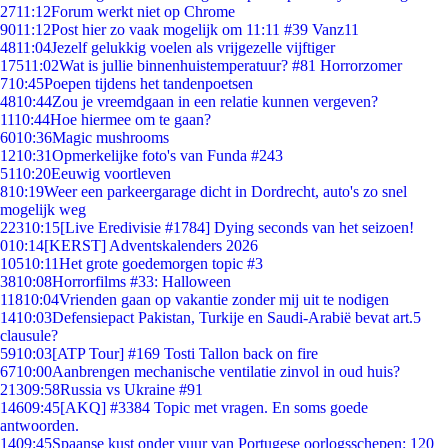
27
11:12
Forum werkt niet op Chrome
90
11:12
Post hier zo vaak mogelijk om 11:11 #39 Vanz11
48
11:04
Jezelf gelukkig voelen als vrijgezelle vijftiger
175
11:02
Wat is jullie binnenhuistemperatuur? #81 Horrorzomer
7
10:45
Poepen tijdens het tandenpoetsen
48
10:44
Zou je vreemdgaan in een relatie kunnen vergeven?
11
10:44
Hoe hiermee om te gaan?
60
10:36
Magic mushrooms
12
10:31
Opmerkelijke foto's van Funda #243
51
10:20
Eeuwig voortleven
8
10:19
Weer een parkeergarage dicht in Dordrecht, auto's zo snel
mogelijk weg
223
10:15
[Live Eredivisie #1784] Dying seconds van het seizoen!
0
10:14
[KERST] Adventskalenders 2026
105
10:11
Het grote goedemorgen topic #3
38
10:08
Horrorfilms #33: Halloween
118
10:04
Vrienden gaan op vakantie zonder mij uit te nodigen
14
10:03
Defensiepact Pakistan, Turkije en Saudi-Arabië bevat art.5
clausule?
59
10:03
[ATP Tour] #169 Tosti Tallon back on fire
67
10:00
Aanbrengen mechanische ventilatie zinvol in oud huis?
213
09:58
Russia vs Ukraine #91
146
09:45
[AKQ] #3384 Topic met vragen. En soms goede
antwoorden.
14
09:45
Spaanse kust onder vuur van Portugese oorlogsschepen: 120