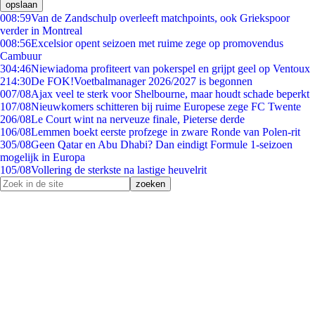
opslaan
0
08:59
Van de Zandschulp overleeft matchpoints, ook Griekspoor
verder in Montreal
0
08:56
Excelsior opent seizoen met ruime zege op promovendus
Cambuur
3
04:46
Niewiadoma profiteert van pokerspel en grijpt geel op Ventoux
2
14:30
De FOK!Voetbalmanager 2026/2027 is begonnen
0
07/08
Ajax veel te sterk voor Shelbourne, maar houdt schade beperkt
1
07/08
Nieuwkomers schitteren bij ruime Europese zege FC Twente
2
06/08
Le Court wint na nerveuze finale, Pieterse derde
1
06/08
Lemmen boekt eerste profzege in zware Ronde van Polen-rit
3
05/08
Geen Qatar en Abu Dhabi? Dan eindigt Formule 1-seizoen
mogelijk in Europa
1
05/08
Vollering de sterkste na lastige heuvelrit