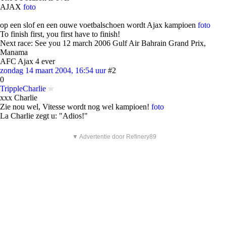
AJAX
foto
op een slof en een ouwe voetbalschoen wordt Ajax kampioen
foto
To finish first, you first have to finish!
Next race: See you 12 march 2006 Gulf Air Bahrain Grand Prix,
Manama
AFC Ajax 4 ever
zondag 14 maart 2004, 16:54 uur
#2
0
TrippleCharlie
xxx Charlie
Zie nou wel, Vitesse wordt nog wel kampioen!
foto
La Charlie zegt u: "Adios!"
▼ Advertentie door Refinery89