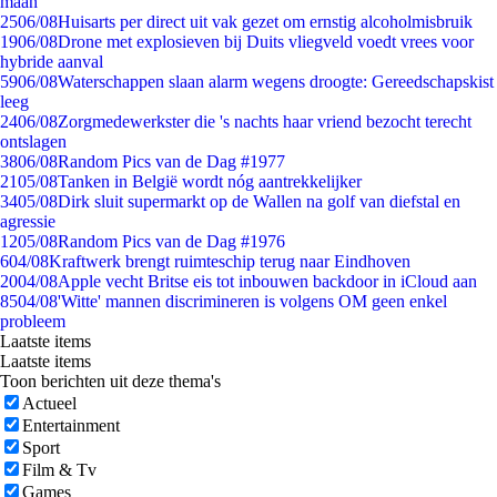
maan
25
06/08
Huisarts per direct uit vak gezet om ernstig alcoholmisbruik
19
06/08
Drone met explosieven bij Duits vliegveld voedt vrees voor
hybride aanval
59
06/08
Waterschappen slaan alarm wegens droogte: Gereedschapskist
leeg
24
06/08
Zorgmedewerkster die 's nachts haar vriend bezocht terecht
ontslagen
38
06/08
Random Pics van de Dag #1977
21
05/08
Tanken in België wordt nóg aantrekkelijker
34
05/08
Dirk sluit supermarkt op de Wallen na golf van diefstal en
agressie
12
05/08
Random Pics van de Dag #1976
6
04/08
Kraftwerk brengt ruimteschip terug naar Eindhoven
20
04/08
Apple vecht Britse eis tot inbouwen backdoor in iCloud aan
85
04/08
'Witte' mannen discrimineren is volgens OM geen enkel
probleem
Laatste items
Laatste items
Toon berichten uit deze thema's
Actueel
Entertainment
Sport
Film & Tv
Games