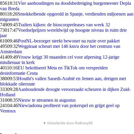
856
18:31
Vier aanhoudingen na doodsbedreiging burgemeester Depla
van Breda
801
18:26
Smokkelbende opgerold in Spanje, verdienden miljoenen aan
migranten
749
09:45
Trailers kijken: de bioscoopreleases van week 32
730
17:47
Voedselprijzen wereldwijd op hoogste niveau in ruim drie
jaar
610
09:46
PostNL-bezorger steekt bewoner na ruzie over pakket
495
09:32
Wegpiraat scheurt met 146 km/u door het centrum van
Amsterdam
414
09:49
Vrouw krijgt 30 maanden cel voor afpersing 12-jarige
misdienaar in kerk
401
10:16
EU bekritiseert Meta en TikTok om verspreiden
desinformatie Ceuta
380
09:53
Houthi's vallen Saoedi-Arabië en Jemen aan, dreigen met
blokkade olieroute
333
09:28
Aanhoudende droogte veroorzaakt scheuren in dijken Zuid-
Holland
310
08:35
Nieuw te streamen in augustus
241
04:46
Niewiadoma profiteert van pokerspel en grijpt geel op
Ventoux
▼ Advertentie door Refinery89