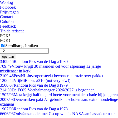
Weblog
Fotoboek
Prijsvragen
Contact
Colofon
Feedback
Tip de redactie
FOK!
FOK!
Scrollbar gebruiken
opslaan
34
09:56
Random Pics van de Dag #1980
7
09:49
Vrouw krijgt 30 maanden cel voor afpersing 12-jarige
misdienaar in kerk
21
09:46
PostNL-bezorger steekt bewoner na ruzie over pakket
12
06:54
VrijMiBabes #316 (not very sfw!)
35
00:07
Random Pics van de Dag #1979
2
14:30
De FOK!Voetbalmanager 2026/2027 is begonnen
15
07/08
Meta krijgt half miljard boete voor mentale schade bij jongeren
20
07/08
Denemarken pakt AI-gebruik in scholen aan: extra mondelinge
examens
19
07/08
Random Pics van de Dag #1978
66
06/08
Onlyfans-model met G-cup wil als NASA-ambassadeur naar