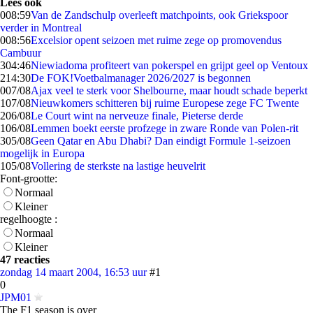
Lees ook
0
08:59
Van de Zandschulp overleeft matchpoints, ook Griekspoor
verder in Montreal
0
08:56
Excelsior opent seizoen met ruime zege op promovendus
Cambuur
3
04:46
Niewiadoma profiteert van pokerspel en grijpt geel op Ventoux
2
14:30
De FOK!Voetbalmanager 2026/2027 is begonnen
0
07/08
Ajax veel te sterk voor Shelbourne, maar houdt schade beperkt
1
07/08
Nieuwkomers schitteren bij ruime Europese zege FC Twente
2
06/08
Le Court wint na nerveuze finale, Pieterse derde
1
06/08
Lemmen boekt eerste profzege in zware Ronde van Polen-rit
3
05/08
Geen Qatar en Abu Dhabi? Dan eindigt Formule 1-seizoen
mogelijk in Europa
1
05/08
Vollering de sterkste na lastige heuvelrit
Font-grootte:
Normaal
Kleiner
regelhoogte :
Normaal
Kleiner
47 reacties
zondag 14 maart 2004, 16:53 uur
#1
0
JPM01
The F1 season is over