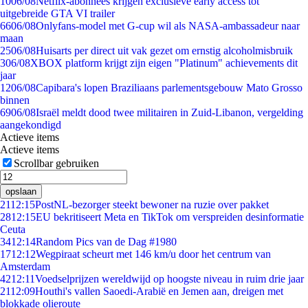
10
06/08
Netflix-abonnees krijgen exclusieve early access tot
uitgebreide GTA VI trailer
66
06/08
Onlyfans-model met G-cup wil als NASA-ambassadeur naar
maan
25
06/08
Huisarts per direct uit vak gezet om ernstig alcoholmisbruik
3
06/08
XBOX platform krijgt zijn eigen "Platinum" achievements dit
jaar
12
06/08
Capibara's lopen Braziliaans parlementsgebouw Mato Grosso
binnen
69
06/08
Israël meldt dood twee militairen in Zuid-Libanon, vergelding
aangekondigd
Actieve items
Actieve items
Scrollbar gebruiken
opslaan
21
12:15
PostNL-bezorger steekt bewoner na ruzie over pakket
28
12:15
EU bekritiseert Meta en TikTok om verspreiden desinformatie
Ceuta
34
12:14
Random Pics van de Dag #1980
17
12:12
Wegpiraat scheurt met 146 km/u door het centrum van
Amsterdam
42
12:11
Voedselprijzen wereldwijd op hoogste niveau in ruim drie jaar
21
12:09
Houthi's vallen Saoedi-Arabië en Jemen aan, dreigen met
blokkade olieroute