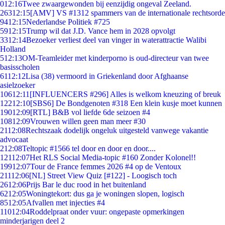
0
12:16
Twee zwaargewonden bij eenzijdig ongeval Zeeland.
263
12:15
[AMV] VS #1312 spammers van de internationale rechtsorde
94
12:15
Nederlandse Politiek #725
59
12:15
Trump wil dat J.D. Vance hem in 2028 opvolgt
33
12:14
Bezoeker verliest deel van vinger in waterattractie Walibi
Holland
5
12:13
OM-Teamleider met kinderporno is oud-directeur van twee
basisscholen
61
12:12
Lisa (38) vermoord in Griekenland door Afghaanse
asielzoeker
106
12:11
[INFLUENCERS #296] Alles is welkom kneuzing of breuk
122
12:10
[SBS6] De Bondgenoten #318 Een klein kusje moet kunnen
190
12:09
[RTL] B&B vol liefde 6de seizoen #4
108
12:09
Vrouwen willen geen man meer #30
21
12:08
Rechtszaak dodelijk ongeluk uitgesteld vanwege vakantie
advocaat
2
12:08
Teltopic #1566 tel door en door en door....
121
12:07
Het RLS Social Media-topic #160 Zonder Kolonel!!
199
12:07
Tour de France femmes 2026 #4 op de Ventoux
211
12:06
[NL] Street View Quiz [#122] - Loogisch toch
26
12:06
Prijs Bar le duc rood in het buitenland
62
12:05
Woningtekort: dus ga je woningen slopen, logisch
85
12:05
Afvallen met injecties #4
110
12:04
Roddelpraat onder vuur: ongepaste opmerkingen
minderjarigen deel 2