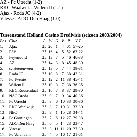
AZ - Fc Utrecht (1-2)
RKC Waalwijk - Willem II (1-1)
Ajax - Roda JC (4-2)
Vitesse - ADO Den Haag (1-0)
Tussenstand Holland Casino Eredivisie (seizoen 2003/2004)
Pos.
Club
A
W
G
V
P
V-T
1.
Ajax
25
20
1
4
61
57-25
2.
PSV
25
16
4
5
52
63-22
3.
Feyenoord
25
13
7
5
46
46-33
4.
AZ
25
14
3
8
45
48-30
5.
sc Heerenveen
25
13
5
7
44
38-31
6.
Roda JC
25
10
8
7
38
42-31
7.
Fc Twente
25
12
2
11
38
45-41
8.
Willem II
25
10
8
7
38
36-35
9.
RBC Roosendaal
25
10
7
8
37
29-30
10.
NAC Breda
25
9
7
9
34
40-36
11.
Fc Utrecht
25
9
6
10
33
30-36
12.
RKC Waalwijk
25
8
7
10
31
33-30
13.
NEC
25
9
1
15
28
34-41
14.
Fc Groningen
25
7
6
12
27
29-38
15.
ADO Den Haag
25
6
5
14
23
23-47
16.
Vitesse
25
3
11
11
20
27-39
17.
Fc Volendam
25
4
5
16
17
21-61