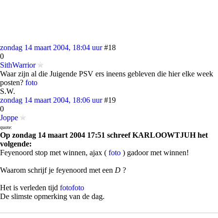
zondag 14 maart 2004, 18:04 uur
#18
0
SithWarrior
Waar zijn al die Juigende PSV ers ineens gebleven die hier elke week
posten?
foto
S.W.
zondag 14 maart 2004, 18:06 uur
#19
0
Joppe
quote:
Op zondag 14 maart 2004 17:51 schreef KARLOOWTJUH het
volgende:
Feyenoord stop met winnen, ajax (
foto
) gadoor met winnen!
Waarom schrijf je feyenoord met een
D
?
Het is verleden tijd
foto
foto
De slimste opmerking van de dag.