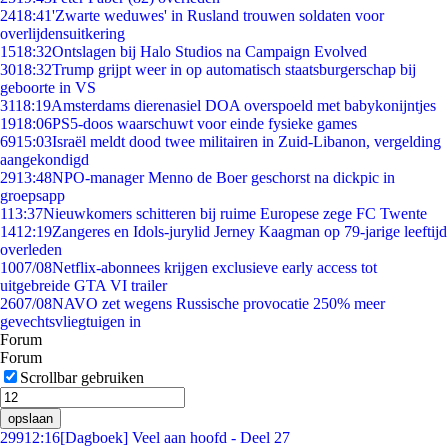
24
18:41
'Zwarte weduwes' in Rusland trouwen soldaten voor
overlijdensuitkering
15
18:32
Ontslagen bij Halo Studios na Campaign Evolved
30
18:32
Trump grijpt weer in op automatisch staatsburgerschap bij
geboorte in VS
31
18:19
Amsterdams dierenasiel DOA overspoeld met babykonijntjes
19
18:06
PS5-doos waarschuwt voor einde fysieke games
69
15:03
Israël meldt dood twee militairen in Zuid-Libanon, vergelding
aangekondigd
29
13:48
NPO-manager Menno de Boer geschorst na dickpic in
groepsapp
1
13:37
Nieuwkomers schitteren bij ruime Europese zege FC Twente
14
12:19
Zangeres en Idols-jurylid Jerney Kaagman op 79-jarige leeftijd
overleden
10
07/08
Netflix-abonnees krijgen exclusieve early access tot
uitgebreide GTA VI trailer
26
07/08
NAVO zet wegens Russische provocatie 250% meer
gevechtsvliegtuigen in
Forum
Forum
Scrollbar gebruiken
opslaan
299
12:16
[Dagboek] Veel aan hoofd - Deel 27