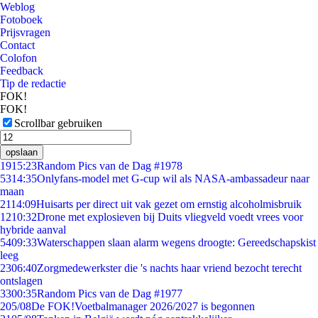
Weblog
Fotoboek
Prijsvragen
Contact
Colofon
Feedback
Tip de redactie
FOK!
FOK!
Scrollbar gebruiken
opslaan
19
15:23
Random Pics van de Dag #1978
53
14:35
Onlyfans-model met G-cup wil als NASA-ambassadeur naar
maan
21
14:09
Huisarts per direct uit vak gezet om ernstig alcoholmisbruik
12
10:32
Drone met explosieven bij Duits vliegveld voedt vrees voor
hybride aanval
54
09:33
Waterschappen slaan alarm wegens droogte: Gereedschapskist
leeg
23
06:40
Zorgmedewerkster die 's nachts haar vriend bezocht terecht
ontslagen
33
00:35
Random Pics van de Dag #1977
2
05/08
De FOK!Voetbalmanager 2026/2027 is begonnen