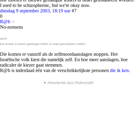
I used to be schizophrenic, but we're okay now.
dinsdag 9 september 2003, 18:19 uur
#7
0
R@b
No-nonsens
quote:
hoe moeten er nieuwe gematigde leiders in israel geinstalleerd worden?
Die komen er vanzelf als de zelfmoordaanslagen stoppen. Het
Israëlische volk kiest die namelijk zelf. En hoe meer aanslagen, hoe
radicaler de kiezer gaat stemmen.
R@b is inderdaad één van de verschrikkelijkste personen
die ik ken
.
▼ Advertentie door Refinery89