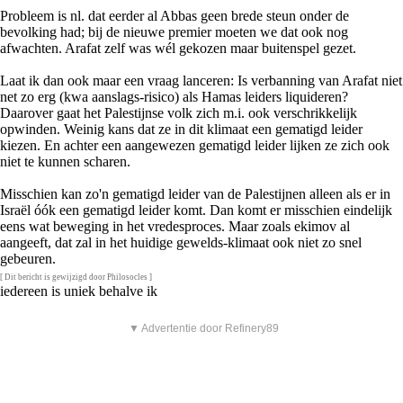
Probleem is nl. dat eerder al Abbas geen brede steun onder de
bevolking had; bij de nieuwe premier moeten we dat ook nog
afwachten. Arafat zelf was wél gekozen maar buitenspel gezet.
Laat ik dan ook maar een vraag lanceren: Is verbanning van Arafat niet
net zo erg (kwa aanslags-risico) als Hamas leiders liquideren?
Daarover gaat het Palestijnse volk zich m.i. ook verschrikkelijk
opwinden. Weinig kans dat ze in dit klimaat een gematigd leider
kiezen. En achter een aangewezen gematigd leider lijken ze zich ook
niet te kunnen scharen.
Misschien kan zo'n gematigd leider van de Palestijnen alleen als er in
Israël óók een gematigd leider komt. Dan komt er misschien eindelijk
eens wat beweging in het vredesproces. Maar zoals ekimov al
aangeeft, dat zal in het huidige gewelds-klimaat ook niet zo snel
gebeuren.
[ Dit bericht is gewijzigd door Philosocles ]
iedereen is uniek behalve ik
▼ Advertentie door Refinery89