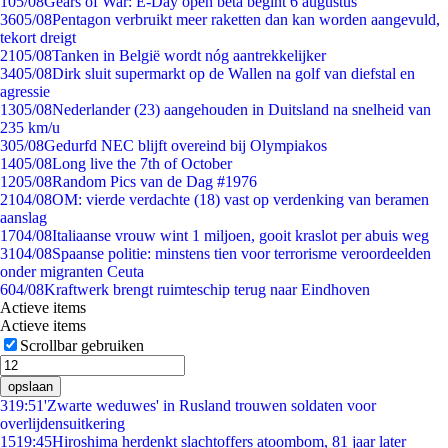
1
05/08
Gears of War: E-Day open beta begint 6 augustus
36
05/08
Pentagon verbruikt meer raketten dan kan worden aangevuld,
tekort dreigt
21
05/08
Tanken in België wordt nóg aantrekkelijker
34
05/08
Dirk sluit supermarkt op de Wallen na golf van diefstal en
agressie
13
05/08
Nederlander (23) aangehouden in Duitsland na snelheid van
235 km/u
3
05/08
Gedurfd NEC blijft overeind bij Olympiakos
14
05/08
Long live the 7th of October
12
05/08
Random Pics van de Dag #1976
21
04/08
OM: vierde verdachte (18) vast op verdenking van beramen
aanslag
17
04/08
Italiaanse vrouw wint 1 miljoen, gooit kraslot per abuis weg
31
04/08
Spaanse politie: minstens tien voor terrorisme veroordeelden
onder migranten Ceuta
6
04/08
Kraftwerk brengt ruimteschip terug naar Eindhoven
Actieve items
Actieve items
Scrollbar gebruiken
opslaan
3
19:51
'Zwarte weduwes' in Rusland trouwen soldaten voor
overlijdensuitkering
15
19:45
Hiroshima herdenkt slachtoffers atoombom, 81 jaar later