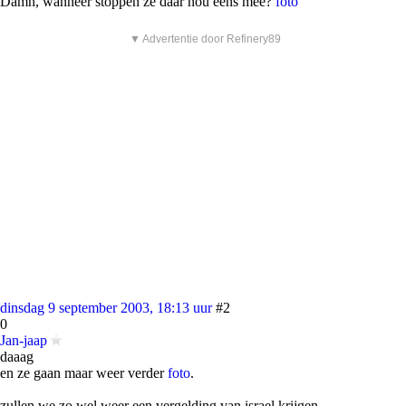
Damn, wanneer stoppen ze daar nou eens mee?
foto
▼ Advertentie door Refinery89
dinsdag 9 september 2003, 18:13 uur
#2
0
Jan-jaap
daaag
en ze gaan maar weer verder
foto
.
zullen we zo wel weer een vergelding van israel krijgen.