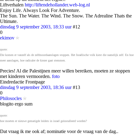
Liftverhalen
http://liftendehollander.web-log.nl
Enjoy Life. Always Look For Adventure.
The Sun. The Water. The Wind. The Snow. The Adrealine Thats the
Ultimate.
dinsdag 9 september 2003, 18:33 uur
#12
0
ekimov
quote:
Die komen er vanzelf als de zelfmoordaanslagen stoppen. Het Israëlische volk kiest die namelijk zelf. En hoe
meer aanslagen, hoe radicaler de kiezer gaat stemmen.
Precies! Al die Palestijnen meer willen bereiken, moeten ze stoppen
met kinderen vermoorden.
foto
Eindredactie Frontpage
dinsdag 9 september 2003, 18:36 uur
#13
0
Philosocles
blogito ergo sum
quote:
hoe moeten er nieuwe gematigde leiders in israel geinstalleerd worden?
Dat vraag ik me ook af; nominatie voor de vraag van de dag..