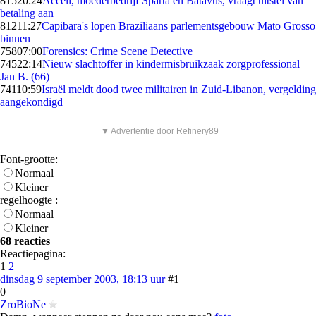
815
20:24
Accell, moederbedrijf Sparta en Batavus, vraagt uitstel van
betaling aan
812
11:27
Capibara's lopen Braziliaans parlementsgebouw Mato Grosso
binnen
758
07:00
Forensics: Crime Scene Detective
745
22:14
Nieuw slachtoffer in kindermisbruikzaak zorgprofessional
Jan B. (66)
741
10:59
Israël meldt dood twee militairen in Zuid-Libanon, vergelding
aangekondigd
▼ Advertentie door Refinery89
Font-grootte:
Normaal
Kleiner
regelhoogte :
Normaal
Kleiner
68 reacties
Reactiepagina:
1
2
dinsdag 9 september 2003, 18:13 uur
#1
0
ZroBioNe