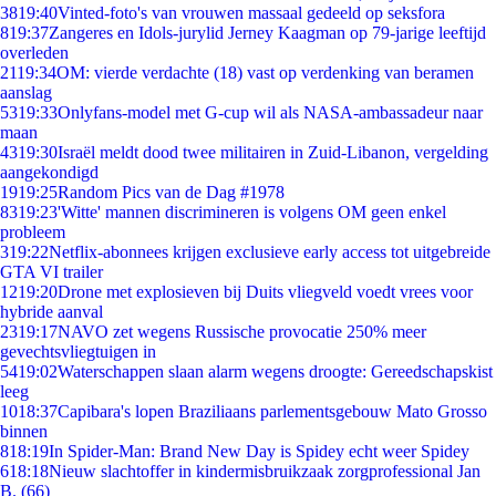
38
19:40
Vinted-foto's van vrouwen massaal gedeeld op seksfora
8
19:37
Zangeres en Idols-jurylid Jerney Kaagman op 79-jarige leeftijd
overleden
21
19:34
OM: vierde verdachte (18) vast op verdenking van beramen
aanslag
53
19:33
Onlyfans-model met G-cup wil als NASA-ambassadeur naar
maan
43
19:30
Israël meldt dood twee militairen in Zuid-Libanon, vergelding
aangekondigd
19
19:25
Random Pics van de Dag #1978
83
19:23
'Witte' mannen discrimineren is volgens OM geen enkel
probleem
3
19:22
Netflix-abonnees krijgen exclusieve early access tot uitgebreide
GTA VI trailer
12
19:20
Drone met explosieven bij Duits vliegveld voedt vrees voor
hybride aanval
23
19:17
NAVO zet wegens Russische provocatie 250% meer
gevechtsvliegtuigen in
54
19:02
Waterschappen slaan alarm wegens droogte: Gereedschapskist
leeg
10
18:37
Capibara's lopen Braziliaans parlementsgebouw Mato Grosso
binnen
8
18:19
In Spider-Man: Brand New Day is Spidey echt weer Spidey
6
18:18
Nieuw slachtoffer in kindermisbruikzaak zorgprofessional Jan
B. (66)