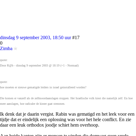
dinsdag 9 september 2003, 18:50 uur
#17
0
Zimba
quote:
Door R@b - dinsdag 9 september 2003 @ 18:19 (+1 - Normaal)
quote:
hoe moeten er nieuwe gematigde leiders in israel geinstalleerd worden?
Die komen er vanzelf als de zelfmoordaanslagen stoppen. Het Israëlische volk kiest die namelijk zelf. En hoe
meer aanslagen, hoe radicaler de kiezer gaat stemmen.
Ik denk dat je daarin vergist. Rabin was gematigd en het leek voor een
tijdje dat er eindelijk een oplossing was voor het hele conflict. En zie
daar een leuk orthodox joodje schiet hem overhoop.
Aan beide kanten zijn er mensen te vinden die domweg geen vrede