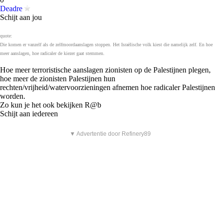
Deadre
Schijt aan jou
quote:
Die komen er vanzelf als de zelfmoordaanslagen stoppen. Het Israëlische volk kiest die namelijk zelf. En hoe
meer aanslagen, hoe radicaler de kiezer gaat stemmen.
Hoe meer terroristische aanslagen zionisten op de Palestijnen plegen,
hoe meer de zionisten Palestijnen hun
rechten/vrijheid/watervoorzieningen afnemen hoe radicaler Palestijnen
worden.
Zo kun je het ook bekijken R@b
Schijt aan iedereen
▼ Advertentie door Refinery89