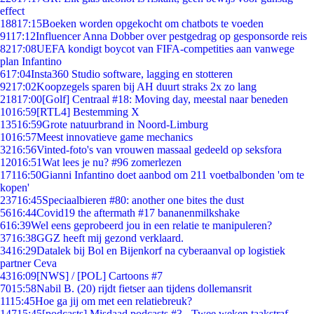
effect
188
17:15
Boeken worden opgekocht om chatbots te voeden
91
17:12
Influencer Anna Dobber over pestgedrag op gesponsorde reis
82
17:08
UEFA kondigt boycot van FIFA-competities aan vanwege
plan Infantino
6
17:04
Insta360 Studio software, lagging en stotteren
92
17:02
Koopzegels sparen bij AH duurt straks 2x zo lang
218
17:00
[Golf] Centraal #18: Moving day, meestal naar beneden
10
16:59
[RTL4] Bestemming X
135
16:59
Grote natuurbrand in Noord-Limburg
10
16:57
Meest innovatieve game mechanics
32
16:56
Vinted-foto's van vrouwen massaal gedeeld op seksfora
120
16:51
Wat lees je nu? #96 zomerlezen
171
16:50
Gianni Infantino doet aanbod om 211 voetbalbonden 'om te
kopen'
237
16:45
Speciaalbieren #80: another one bites the dust
56
16:44
Covid19 the aftermath #17 bananenmilkshake
6
16:39
Wel eens geprobeerd jou in een relatie te manipuleren?
37
16:38
GGZ heeft mij gezond verklaard.
34
16:29
Datalek bij Bol en Bijenkorf na cyberaanval op logistiek
partner Ceva
43
16:09
[NWS] / [POL] Cartoons #7
70
15:58
Nabil B. (20) rijdt fietser aan tijdens dollemansrit
11
15:45
Hoe ga jij om met een relatiebreuk?
147
15:45
[podcasts] Misdaad podcasts #3 - Twee weken taakstraf