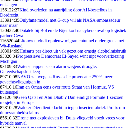
ontslagen
1561
22:27
Kind overleden na aanrijding door AH-bestelbus in
Dordrecht
1339
14:35
Onlyfans-model met G-cup wil als NASA-ambassadeur
naar maan
1204
22:40
Datalek bij Bol en de Bijenkorf na cyberaanval op logistiek
partner Ceva
1165
20:44
Litouwen vindt opnieuw migrantentunnel onder grens met
Wit-Rusland
1030
14:09
Huisarts per direct uit vak gezet om ernstig alcoholmisbruik
933
20:34
Progressieve Democraat El-Sayed wint nipt voorverkiezing
Michigan
931
09:33
Waterschappen slaan alarm wegens droogte:
Gereedschapskist leeg
897
10:08
NAVO zet wegens Russische provocatie 250% meer
gevechtsvliegtuigen in
874
10:16
Iran en Oman eens over route Straat van Hormuz, VS
buitenspel
871
20:49
Geen Qatar en Abu Dhabi? Dan eindigt Formule 1-seizoen
mogelijk in Europa
858
10:28
Wakker Dier dient klacht in tegen insectenfabriek Protix om
duurzaamheidsclaims
856
10:32
Drone met explosieven bij Duits vliegveld voedt vrees voor
hybride aanval