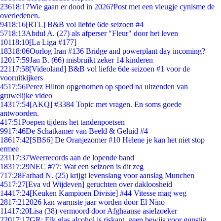
236
18:17
Wie gaan er dood in 2026?Post met een vleugje cynisme de
overledenen.
94
18:16
[RTL] B&B vol liefde 6de seizoen #4
57
18:13
Abdul A. (27) als afperser "Fleur" door het leven
101
18:10
[La Liga #177]
183
18:06
Oorlog Iran #136 Bridge and powerplant day incoming?
120
17:59
Jan B. (66) misbruikt zeker 14 kinderen
221
17:58
[Videoland] B&B vol liefde 6de seizoen #1 voor de
vooruitkijkers
45
17:56
Perez Hilton opgenomen op spoed na uitzenden van
gruwelijke video
143
17:54
[AKQ] #3384 Topic met vragen. En soms goede
antwoorden.
4
17:51
Poepen tijdens het tandenpoetsen
99
17:46
De Schatkamer van Beeld & Geluid #4
186
17:42
[SBS6] De Oranjezomer #10 Helene je kan het niet stop
ermee
231
17:37
Weerrecords aan de lopende band
183
17:29
NEC #77: Wat een seizoen is dit zeg
7
17:28
Farhad N. (25) krijgt levenslang voor aanslag Munchen
45
17:27
[Eva vd Wijdeven] geruchten over dakloosheid
144
17:24
[Keuken Kampioen Divisie] #44 Vitesse mag weg
28
17:21
2026 kan warmste jaar worden door El Nino
114
17:20
Lisa (38) vermoord door Afghaanse asielzoeker
220
17:17
GR: Elk glas alcohol is riskant, geen bewijs voor gunstig