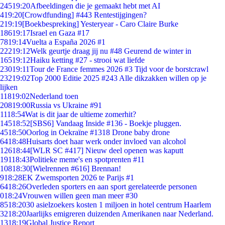
245
19:20
Afbeeldingen die je gemaakt hebt met AI
4
19:20
[Crowdfunding] #443 Rentestijgingen?
2
19:19
[Boekbespreking] Yesteryear - Caro Claire Burke
186
19:17
Israel en Gaza #17
78
19:14
Vuelta a España 2026 #1
222
19:12
Welk geurtje draag jij nu #48 Geurend de winter in
165
19:12
Haiku ketting #27 - strooi wat liefde
230
19:11
Tour de France femmes 2026 #3 Tijd voor de borstcrawl
232
19:02
Top 2000 Editie 2025 #243 Alle dikzakken willen op je
lijken
118
19:02
Nederland toen
208
19:00
Russia vs Ukraine #91
11
18:54
Wat is dit jaar de ultieme zomerhit?
145
18:52
[SBS6] Vandaag Inside #136 - Boekje pluggen.
45
18:50
Oorlog in Oekraïne #1318 Drone baby drone
64
18:48
Huisarts doet haar werk onder invloed van alcohol
126
18:44
[WLR SC #417] Nieuw deel openen was kaputt
191
18:43
Politieke meme's en spotprenten #11
108
18:30
[Wielrennen #616] Brennan!
9
18:28
EK Zwemsporten 2026 te Parijs #1
64
18:26
Overleden sporters en aan sport gerelateerde personen
0
18:24
Vrouwen willen geen man meer #30
85
18:20
30 asielzoekers kosten 1 miljoen in hotel centrum Haarlem
32
18:20
Jaarlijks emigreren duizenden Amerikanen naar Nederland.
13
18:19
Global Justice Report