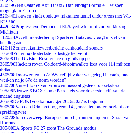
3
20:49
Geen Qatar en Abu Dhabi? Dan eindigt Formule 1-seizoen
mogelijk in Europa
5
20:44
Litouwen vindt opnieuw migrantentunnel onder grens met Wit-
Rusland
44
20:34
Progressieve Democraat El-Sayed wint nipt voorverkiezing
Michigan
11
20:24
Accell, moederbedrijf Sparta en Batavus, vraagt uitstel van
betaling aan
4
20:11
Zomervakantieweerbericht: aanhoudend zomers
1
05/08
Vollering de sterkste na lastige heuvelrit
8
05/08
The Division Resurgence nu gratis op pc
36
05/08
Hackers roven Coldcard-bitcoinwallets leeg voor 114 miljoen
dollar
45
05/08
Doorwerken na AOW-leeftijd vaker vastgelegd in cao's, moet
werken na je 67e de norm worden?
38
05/08
Vinted-foto's van vrouwen massaal gedeeld op seksfora
1
05/08
Nieuwe XBOX Game Pass titels voor de eerste helft van de
maand augustus
2
05/08
De FOK!Voetbalmanager 2026/2027 is begonnen
50
05/08
Van den Brink zet nog eens 14 gemeenten onder toezicht om
spreidingswet
18
05/08
Iran overweegt Europese hulp bij ruimen mijnen in Straat van
Hormuz
3
05/08
EA Sports FC 27 toont The Grounds-modus