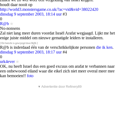
houdt daar nooit op
http://world3.monstersgame.co.uk/?ac=vid&vid=38022420
dinsdag 9 september 2003, 18:14 uur
#3
0
R@b
No-nonsens
Zal niet lang meer duren voordat Israël Arafat wegjaagd. Lijkt me het
enige juiste middel om nieuwe gematigde leiders te installeren.
[ Dit bericht is gewijzigd door R@b ]
R@b is inderdaad één van de verschrikkelijkste personen
die ik ken
.
dinsdag 9 september 2003, 18:17 uur
#4
0
urk4ever
OK, nu heeft Israel dus een goed excuus om arafat te verbannen naar
een onbewoond eiland waar die eikel zich niet meer overal meer mee
kan bemoeien!!
foto
▼ Advertentie door Refinery89