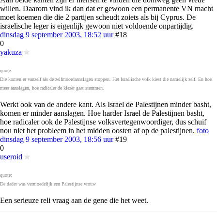
willen. Daarom vind ik dan dat er gewoon een permanente VN macht
moet koemen die die 2 partijen scheudt zoiets als bij Cyprus. De
israelische leger is eigenlijk gewoon niet voldoende onpartijdig.
dinsdag 9 september 2003, 18:52 uur
#18
0
yakuza
quote:
Die komen er vanzelf als de zelfmoordaanslagen stoppen. Het Israëlische volk kiest die namelijk zelf. En hoe
meer aanslagen, hoe radicaler de kiezer gaat stemmen.
Werkt ook van de andere kant. Als Israel de Palestijnen minder basht,
komen er minder aanslagen. Hoe harder Israel de Palestijnen basht,
hoe radicaler ook de Palestijnse volksvertegenwoordiger, dus schuif
nou niet het probleem in het midden oosten af op de palestijnen.
foto
dinsdag 9 september 2003, 18:56 uur
#19
0
useroid
quote:
De dader was vermoedelijk een Palestijnse vrouw
Een serieuze reli vraag aan de gene die het weet.