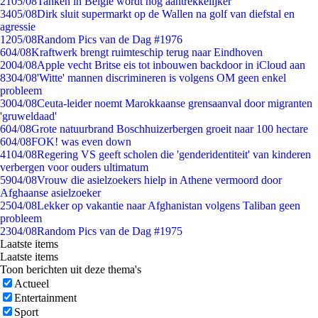
21
05/08
Tanken in België wordt nóg aantrekkelijker
34
05/08
Dirk sluit supermarkt op de Wallen na golf van diefstal en
agressie
12
05/08
Random Pics van de Dag #1976
6
04/08
Kraftwerk brengt ruimteschip terug naar Eindhoven
20
04/08
Apple vecht Britse eis tot inbouwen backdoor in iCloud aan
83
04/08
'Witte' mannen discrimineren is volgens OM geen enkel
probleem
30
04/08
Ceuta-leider noemt Marokkaanse grensaanval door migranten
'gruweldaad'
6
04/08
Grote natuurbrand Boschhuizerbergen groeit naar 100 hectare
6
04/08
FOK! was even down
41
04/08
Regering VS geeft scholen die 'genderidentiteit' van kinderen
verbergen voor ouders ultimatum
59
04/08
Vrouw die asielzoekers hielp in Athene vermoord door
Afghaanse asielzoeker
25
04/08
Lekker op vakantie naar Afghanistan volgens Taliban geen
probleem
23
04/08
Random Pics van de Dag #1975
Laatste items
Laatste items
Toon berichten uit deze thema's
Actueel
Entertainment
Sport