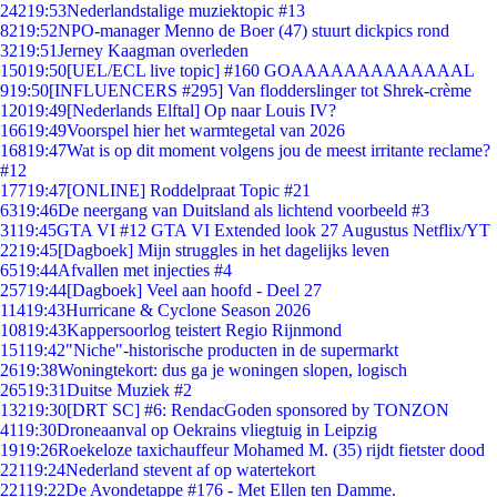
242
19:53
Nederlandstalige muziektopic #13
82
19:52
NPO-manager Menno de Boer (47) stuurt dickpics rond
32
19:51
Jerney Kaagman overleden
150
19:50
[UEL/ECL live topic] #160 GOAAAAAAAAAAAAAL
9
19:50
[INFLUENCERS #295] Van flodderslinger tot Shrek-crème
120
19:49
[Nederlands Elftal] Op naar Louis IV?
166
19:49
Voorspel hier het warmtegetal van 2026
168
19:47
Wat is op dit moment volgens jou de meest irritante reclame?
#12
177
19:47
[ONLINE] Roddelpraat Topic #21
63
19:46
De neergang van Duitsland als lichtend voorbeeld #3
31
19:45
GTA VI #12 GTA VI Extended look 27 Augustus Netflix/YT
22
19:45
[Dagboek] Mijn struggles in het dagelijks leven
65
19:44
Afvallen met injecties #4
257
19:44
[Dagboek] Veel aan hoofd - Deel 27
114
19:43
Hurricane & Cyclone Season 2026
108
19:43
Kappersoorlog teistert Regio Rijnmond
151
19:42
"Niche"-historische producten in de supermarkt
26
19:38
Woningtekort: dus ga je woningen slopen, logisch
265
19:31
Duitse Muziek #2
132
19:30
[DRT SC] #6: RendacGoden sponsored by TONZON
41
19:30
Droneaanval op Oekrains vliegtuig in Leipzig
19
19:26
Roekeloze taxichauffeur Mohamed M. (35) rijdt fietster dood
221
19:24
Nederland stevent af op watertekort
221
19:22
De Avondetappe #176 - Met Ellen ten Damme.