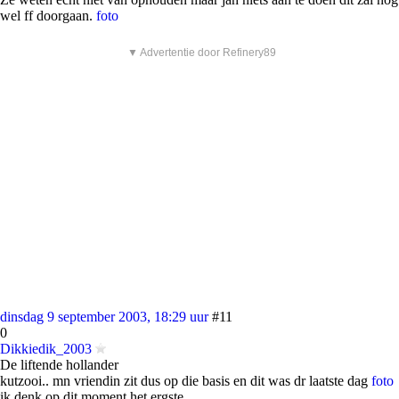
wel ff doorgaan.
foto
▼ Advertentie door Refinery89
dinsdag 9 september 2003, 18:29 uur
#11
0
Dikkiedik_2003
De liftende hollander
kutzooi.. mn vriendin zit dus op die basis en dit was dr laatste dag
foto
ik denk op dit moment het ergste..