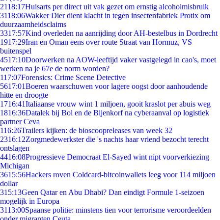
21
18:17
Huisarts per direct uit vak gezet om ernstig alcoholmisbruik
31
18:06
Wakker Dier dient klacht in tegen insectenfabriek Protix om
duurzaamheidsclaims
33
17:57
Kind overleden na aanrijding door AH-bestelbus in Dordrecht
19
17:29
Iran en Oman eens over route Straat van Hormuz, VS
buitenspel
45
17:10
Doorwerken na AOW-leeftijd vaker vastgelegd in cao's, moet
werken na je 67e de norm worden?
1
17:07
Forensics: Crime Scene Detective
56
17:01
Boeren waarschuwen voor lagere oogst door aanhoudende
hitte en droogte
17
16:41
Italiaanse vrouw wint 1 miljoen, gooit kraslot per abuis weg
18
16:36
Datalek bij Bol en de Bijenkorf na cyberaanval op logistiek
partner Ceva
1
16:26
Trailers kijken: de bioscoopreleases van week 32
23
16:12
Zorgmedewerkster die 's nachts haar vriend bezocht terecht
ontslagen
44
16:08
Progressieve Democraat El-Sayed wint nipt voorverkiezing
Michigan
36
15:56
Hackers roven Coldcard-bitcoinwallets leeg voor 114 miljoen
dollar
3
15:13
Geen Qatar en Abu Dhabi? Dan eindigt Formule 1-seizoen
mogelijk in Europa
31
13:00
Spaanse politie: minstens tien voor terrorisme veroordeelden
onder migranten Ceuta