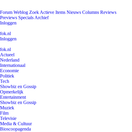
Forum
Weblog
Zoek
Actieve Items
Nieuws
Columns
Reviews
Previews
Specials
Archief
Inloggen
fok.nl
Inloggen
fok.nl
Actueel
Nederland
Internationaal
Economie
Politiek
Tech
Showbiz en Gossip
Opmerkelijk
Entertainment
Showbiz en Gossip
Muziek
Film
Televisie
Media & Cultuur
Bioscoopagenda