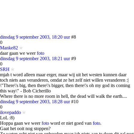
dinsdag 9 september 2003, 18:20 uur
#8
0
Manke82
daar gaan we weer
foto
dinsdag 9 september 2003, 18:21 uur
#9
0
SRH
mjah t word alleen maar erger, maar wij uit het westen kunnen daar
toch niets aan veranderen, omdat ze het zelf niet willen veranderen :|
\"There\'s big, then there\'s bigger, then there\'s oh my god its coming
this way\" - Bob Cicherillo
Where there is no more room in hell, the dead will walk the earth....
dinsdag 9 september 2003, 18:28 uur
#10
0
ilovepaddo
LoL :8)
Hoppa gaan we weer
foto
word er niet goed van
foto
.
Gaat het ooit nog stoppen?
Ze weten echt niet van ophouden maar jah niets aan te doen dit zal nog