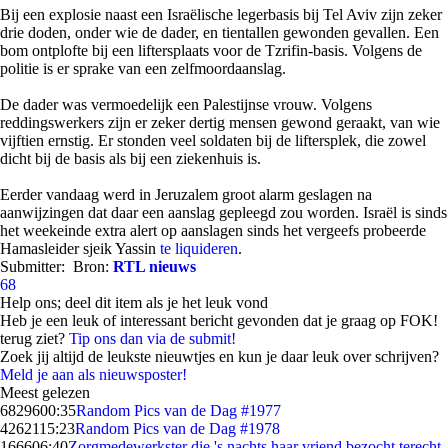
Bij een explosie naast een Israëlische legerbasis bij Tel Aviv zijn zeker
drie doden, onder wie de dader, en tientallen gewonden gevallen. Een
bom ontplofte bij een liftersplaats voor de Tzrifin-basis. Volgens de
politie is er sprake van een zelfmoordaanslag.
De dader was vermoedelijk een Palestijnse vrouw. Volgens
reddingswerkers zijn er zeker dertig mensen gewond geraakt, van wie
vijftien ernstig. Er stonden veel soldaten bij de liftersplek, die zowel
dicht bij de basis als bij een ziekenhuis is.
Eerder vandaag werd in Jeruzalem groot alarm geslagen na
aanwijzingen dat daar een aanslag gepleegd zou worden. Israël is sinds
het weekeinde extra alert op aanslagen sinds het vergeefs probeerde
Hamasleider sjeik Yassin
te liquideren
.
Submitter:
Bron:
RTL nieuws
68
Help ons; deel dit item als je het leuk vond
Heb je een leuk of interessant bericht gevonden dat je graag op FOK!
terug ziet?
Tip ons dan via de submit!
Zoek jij altijd de leukste nieuwtjes en kun je daar leuk over schrijven?
Meld je aan als nieuwsposter!
Meest gelezen
68296
00:35
Random Pics van de Dag #1977
42621
15:23
Random Pics van de Dag #1978
1666
06:40
Zorgmedewerkster die 's nachts haar vriend bezocht terecht