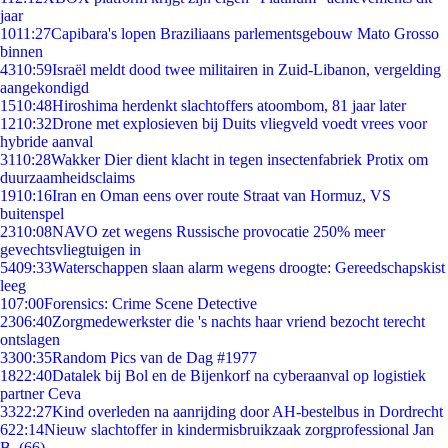
jaar
10
11:27
Capibara's lopen Braziliaans parlementsgebouw Mato Grosso
binnen
43
10:59
Israël meldt dood twee militairen in Zuid-Libanon, vergelding
aangekondigd
15
10:48
Hiroshima herdenkt slachtoffers atoombom, 81 jaar later
12
10:32
Drone met explosieven bij Duits vliegveld voedt vrees voor
hybride aanval
31
10:28
Wakker Dier dient klacht in tegen insectenfabriek Protix om
duurzaamheidsclaims
19
10:16
Iran en Oman eens over route Straat van Hormuz, VS
buitenspel
23
10:08
NAVO zet wegens Russische provocatie 250% meer
gevechtsvliegtuigen in
54
09:33
Waterschappen slaan alarm wegens droogte: Gereedschapskist
leeg
1
07:00
Forensics: Crime Scene Detective
23
06:40
Zorgmedewerkster die 's nachts haar vriend bezocht terecht
ontslagen
33
00:35
Random Pics van de Dag #1977
18
22:40
Datalek bij Bol en de Bijenkorf na cyberaanval op logistiek
partner Ceva
33
22:27
Kind overleden na aanrijding door AH-bestelbus in Dordrecht
6
22:14
Nieuw slachtoffer in kindermisbruikzaak zorgprofessional Jan
B. (66)