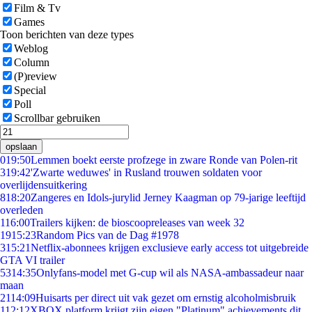
Film & Tv
Games
Toon berichten van deze types
Weblog
Column
(P)review
Special
Poll
Scrollbar gebruiken
opslaan
0
19:50
Lemmen boekt eerste profzege in zware Ronde van Polen-rit
3
19:42
'Zwarte weduwes' in Rusland trouwen soldaten voor
overlijdensuitkering
8
18:20
Zangeres en Idols-jurylid Jerney Kaagman op 79-jarige leeftijd
overleden
1
16:00
Trailers kijken: de bioscoopreleases van week 32
19
15:23
Random Pics van de Dag #1978
3
15:21
Netflix-abonnees krijgen exclusieve early access tot uitgebreide
GTA VI trailer
53
14:35
Onlyfans-model met G-cup wil als NASA-ambassadeur naar
maan
21
14:09
Huisarts per direct uit vak gezet om ernstig alcoholmisbruik
1
12:12
XBOX platform krijgt zijn eigen "Platinum" achievements dit