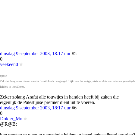
dinsdag 9 september 2003, 18:17 uur
#5
0
veekeend
quote:
Zal niet lang meer duren voordat Israël Arafat wegjaagd. Lijkt me het enige juiste middel om nieuwe gematigde
leiders te installeren.
Zeker zolang Arafat alle touwtjes in handen heeft bij zaken die
eigenlijk de Palestijnse premier dient uit te voeren.
dinsdag 9 september 2003, 18:17 uur
#6
0
Dokter_Mo
@R@B:
hoe moeten er nieuwe gematigde leiders in israel geinstalleerd worden?