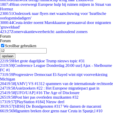
18
07:49
Iran overweegt Europese hulp bij ruimen mijnen in Straat van
Hormuz
23
00:51
Onderzoek naar flyers met waarschuwing voor 'Israëlische
oorlogsmisdadigers'
30
00:44
Ceuta-leider noemt Marokkaanse grensaanval door migranten
'gruweldaad'
4
23:27
Zomervakantieweerbericht: aanhoudend zomers
Forum
Forum
Scrollbar gebruiken
opslaan
22
19:59
Het grote dagelijkse Trump nieuws topic #31
21
19:59
[Conference League Donderdag 20:00 uur] Ajax - Shelbourne
FC #1
73
19:59
Progressieve Democraat El-Sayed wint nipt voorverkiezing
Michigan
204
19:58
[AMV] VS #1312 spammers van de internationale rechtsorde
247
19:58
Asielzoekers #22 : Het Europese migratiepact gaat in
254
19:58
[UFO/UAP] #16 The Age of Disclosure
265
19:58
Post hier pas overleden muzikanten #32
173
19:57
[PlayStation #184] Nieuw deel
39
19:57
[SBS6] De Bondgenoten #317 We dansen de macaroni
66
19:56
Migranten breken door grens naar Ceuta in Spanje,l #10