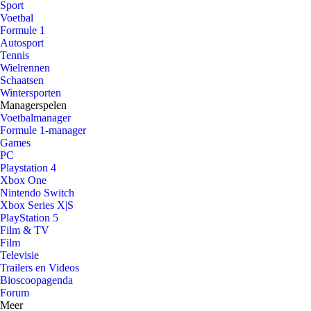
Sport
Voetbal
Formule 1
Autosport
Tennis
Wielrennen
Schaatsen
Wintersporten
Managerspelen
Voetbalmanager
Formule 1-manager
Games
PC
Playstation 4
Xbox One
Nintendo Switch
Xbox Series X|S
PlayStation 5
Film & TV
Film
Televisie
Trailers en Videos
Bioscoopagenda
Forum
Meer