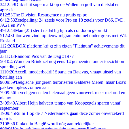
34
12:59
Dirk sluit supermarkt op de Wallen na golf van diefstal en
agressie
8
12:53
The Division Resurgence nu gratis op pc
64
12:53
Zetelpeiling: 24 zetels voor Pro en 18 zetels voor D66, FvD,
JA21 en PVV
49
12:44
Man (25) sterft nadat hij lijm als condoom gebruikt
5
12:43
Litouwen vindt opnieuw migrantentunnel onder grens met Wit-
Rusland
1
12:20
XBOX platform krijgt zijn eigen "Platinum" achievements dit
jaar
33
11:13
Random Pics van de Dag #1977
50
10:45
Van den Brink zet nog eens 14 gemeenten onder toezicht om
spreidingswet
11
10:20
Accell, moederbedrijf Sparta en Batavus, vraagt uitstel van
betaling aan
90
09:59
'Belgische' jongeren terroriseren Galderse Meren, maar Boa's
pakken topless zonnen aan
79
09:56
In veel gemeenten helemaal geen vuurwerk meer met oud en
nieuw
34
09:49
Albert Heijn halveert tempo van Koopzegels sparen vanaf
september
19
09:45
Ruim 1 op de 7 Nederlanders gaan deze zomer onverzekerd
op reis
21
08:36
Tanken in België wordt nóg aantrekkelijker
6
08:06
Kraftwerk brengt ruimteschip terug naar Eindhoven