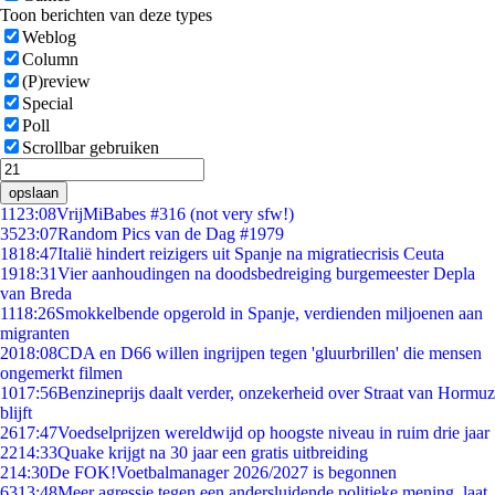
Toon berichten van deze types
Weblog
Column
(P)review
Special
Poll
Scrollbar gebruiken
opslaan
11
23:08
VrijMiBabes #316 (not very sfw!)
35
23:07
Random Pics van de Dag #1979
18
18:47
Italië hindert reizigers uit Spanje na migratiecrisis Ceuta
19
18:31
Vier aanhoudingen na doodsbedreiging burgemeester Depla
van Breda
11
18:26
Smokkelbende opgerold in Spanje, verdienden miljoenen aan
migranten
20
18:08
CDA en D66 willen ingrijpen tegen 'gluurbrillen' die mensen
ongemerkt filmen
10
17:56
Benzineprijs daalt verder, onzekerheid over Straat van Hormuz
blijft
26
17:47
Voedselprijzen wereldwijd op hoogste niveau in ruim drie jaar
22
14:33
Quake krijgt na 30 jaar een gratis uitbreiding
2
14:30
De FOK!Voetbalmanager 2026/2027 is begonnen
63
13:48
Meer agressie tegen een andersluidende politieke mening, laat