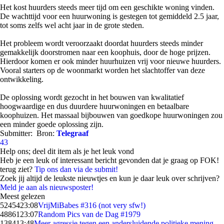
Het kost huurders steeds meer tijd om een geschikte woning vinden.
De wachttijd voor een huurwoning is gestegen tot gemiddeld 2.5 jaar,
tot soms zelfs wel acht jaar in de grote steden.
Het probleem wordt veroorzaakt doordat huurders steeds minder
gemakkelijk doorstromen naar een koophuis, door de hoge prijzen.
Hierdoor komen er ook minder huurhuizen vrij voor nieuwe huurders.
Vooral starters op de woonmarkt worden het slachtoffer van deze
ontwikkeling.
De oplossing wordt gezocht in het bouwen van kwalitatief
hoogwaardige en dus duurdere huurwoningen en betaalbare
koophuizen. Het massaal bijbouwen van goedkope huurwoningen zou
een minder goede oplossing zijn.
Submitter:
Bron:
Telegraaf
43
Help ons; deel dit item als je het leuk vond
Heb je een leuk of interessant bericht gevonden dat je graag op FOK!
terug ziet?
Tip ons dan via de submit!
Zoek jij altijd de leukste nieuwtjes en kun je daar leuk over schrijven?
Meld je aan als nieuwsposter!
Meest gelezen
52454
23:08
VrijMiBabes #316 (not very sfw!)
48861
23:07
Random Pics van de Dag #1979
1384
13:48
Meer agressie tegen een andersluidende politieke mening,