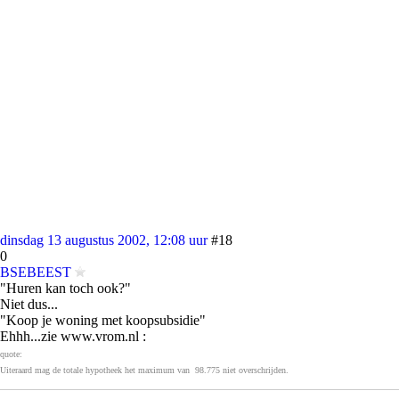
dinsdag 13 augustus 2002, 12:08 uur
#18
0
BSEBEEST
"Huren kan toch ook?"
Niet dus...
"Koop je woning met koopsubsidie"
Ehhh...zie www.vrom.nl :
quote:
Uiteraard mag de totale hypotheek het maximum van  98.775 niet overschrijden.