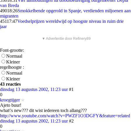
530
18:31
Vier aanhoudingen na doodsbedreiging burgemeester Depla
van Breda
490
18:26
Smokkelbende opgerold in Spanje, verdienden miljoenen aan
migranten
451
17:47
Voedselprijzen wereldwijd op hoogste niveau in ruim drie
jaar
▼ Advertentie door Refinery89
Font-grootte:
Normaal
Kleiner
regelhoogte :
Normaal
Kleiner
43 reacties
dinsdag 13 augustus 2002, 11:23 uur
#1
0
kroegtijger
Ajeto buur!
what\'s new??? dit wist iedereen toch allang???
http://www.youtube.com/watch?v=PWZF1O3DGFY&feature=related
dinsdag 13 augustus 2002, 11:23 uur
#2
0