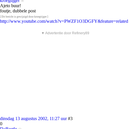
kroegtijger
Ajeto buur!
foutje, dubbele post
[ Dit bericht is gewijzigd door kroegtijger ]
http://www.youtube.com/watch?v=PWZF1O3DGFY&feature=related
▼ Advertentie door Refinery89
dinsdag 13 augustus 2002, 11:27 uur
#3
0
DaBeetle