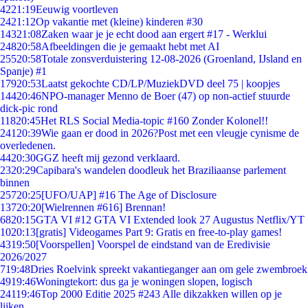
42
21:19
Eeuwig voortleven
24
21:12
Op vakantie met (kleine) kinderen #30
143
21:08
Zaken waar je je echt dood aan ergert #17 - Werklui
248
20:58
Afbeeldingen die je gemaakt hebt met AI
255
20:58
Totale zonsverduistering 12-08-2026 (Groenland, IJsland en
Spanje) #1
179
20:53
Laatst gekochte CD/LP/MuziekDVD deel 75 | koopjes
144
20:46
NPO-manager Menno de Boer (47) op non-actief stuurde
dick-pic rond
118
20:45
Het RLS Social Media-topic #160 Zonder Kolonel!!
241
20:39
Wie gaan er dood in 2026?Post met een vleugje cynisme de
overledenen.
44
20:30
GGZ heeft mij gezond verklaard.
23
20:29
Capibara's wandelen doodleuk het Braziliaanse parlement
binnen
257
20:25
[UFO/UAP] #16 The Age of Disclosure
137
20:20
[Wielrennen #616] Brennan!
68
20:15
GTA VI #12 GTA VI Extended look 27 Augustus Netflix/YT
10
20:13
[gratis] Videogames Part 9: Gratis en free-to-play games!
43
19:50
[Voorspellen] Voorspel de eindstand van de Eredivisie
2026/2027
7
19:48
Dries Roelvink spreekt vakantieganger aan om gele zwembroek
49
19:46
Woningtekort: dus ga je woningen slopen, logisch
241
19:46
Top 2000 Editie 2025 #243 Alle dikzakken willen op je
lijken