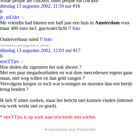
Some people are chicken, other people eat chicken
dinsdag 13 augustus 2002, 11:59 uur
#16
0
je_mUder
Me vriendin had binnen een half jaar een huis in
Amsterdam
voor
maar 400 euro incl. gas/water/licht !!
foto
Onderverhuur ruled !!
foto
[ Dit bericht is gewijzigd door je_mUder ]
dinsdag 13 augustus 2002, 12:03 uur
#17
0
erreTTjes
Hoe deden die zigeuners het ook alweer ?
Met een paar megasleurhutten en wat dure mercedessen ergens gaan
staan, niet weg willen en dan geld vangen ?
Vervolgens kregen ze toch wat woningen en moesten dan een beetje
terug betalen ?
Ik heb ff zitten zoeken, maar het bericht niet kunnen vinden (internet
via werk werkt niet zo goed).
* erreTTjes is op zoek naar een loods met wielen.
▼ Advertentie door Refinery89