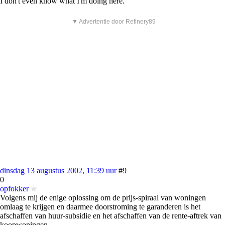
I don't even know what I'm doing here.
▼ Advertentie door Refinery89
dinsdag 13 augustus 2002, 11:39 uur
#9
0
opfokker
Volgens mij de enige oplossing om de prijs-spiraal van woningen
omlaag te krijgen en daarmee doorstroming te garanderen is het
afschaffen van huur-subsidie en het afschaffen van de rente-aftrek van
koopwoningen.