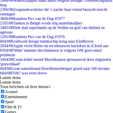
59
06/08
Waterschappen slaan alarm wegens droogte: Gereedschapskist
leeg
23
06/08
Zorgmedewerkster die 's nachts haar vriend bezocht terecht
ontslagen
38
06/08
Random Pics van de Dag #1977
21
05/08
Tanken in België wordt nóg aantrekkelijker
34
05/08
Dirk sluit supermarkt op de Wallen na golf van diefstal en
agressie
12
05/08
Random Pics van de Dag #1976
6
04/08
Kraftwerk brengt ruimteschip terug naar Eindhoven
20
04/08
Apple vecht Britse eis tot inbouwen backdoor in iCloud aan
85
04/08
'Witte' mannen discrimineren is volgens OM geen enkel
probleem
34
04/08
Ceuta-leider noemt Marokkaanse grensaanval door migranten
'gruweldaad'
6
04/08
Grote natuurbrand Boschhuizerbergen groeit naar 100 hectare
6
04/08
FOK! was even down
Laatste items
Laatste items
Toon berichten uit deze thema's
Actueel
Entertainment
Sport
Film & Tv
Games