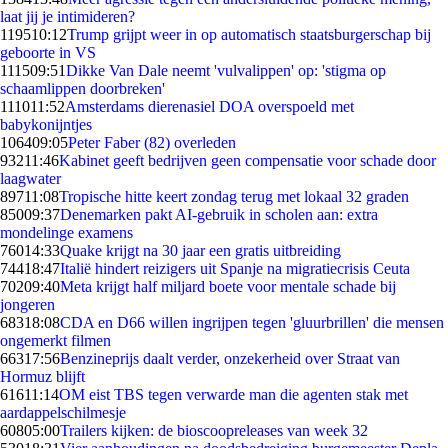
laat jij je intimideren?
1195
10:12
Trump grijpt weer in op automatisch staatsburgerschap bij
geboorte in VS
1115
09:51
Dikke Van Dale neemt 'vulvalippen' op: 'stigma op
schaamlippen doorbreken'
1110
11:52
Amsterdams dierenasiel DOA overspoeld met
babykonijntjes
1064
09:05
Peter Faber (82) overleden
932
11:46
Kabinet geeft bedrijven geen compensatie voor schade door
laagwater
897
11:08
Tropische hitte keert zondag terug met lokaal 32 graden
850
09:37
Denemarken pakt AI-gebruik in scholen aan: extra
mondelinge examens
760
14:33
Quake krijgt na 30 jaar een gratis uitbreiding
744
18:47
Italië hindert reizigers uit Spanje na migratiecrisis Ceuta
702
09:40
Meta krijgt half miljard boete voor mentale schade bij
jongeren
683
18:08
CDA en D66 willen ingrijpen tegen 'gluurbrillen' die mensen
ongemerkt filmen
663
17:56
Benzineprijs daalt verder, onzekerheid over Straat van
Hormuz blijft
616
11:14
OM eist TBS tegen verwarde man die agenten stak met
aardappelschilmesje
608
05:00
Trailers kijken: de bioscoopreleases van week 32