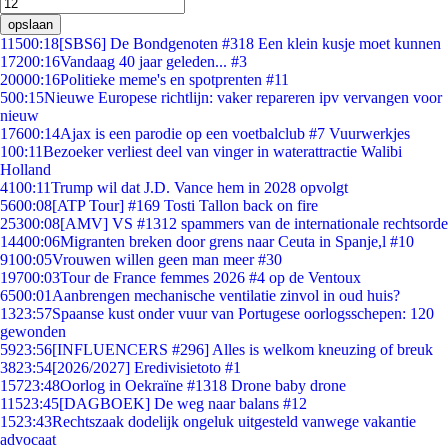
opslaan
115
00:18
[SBS6] De Bondgenoten #318 Een klein kusje moet kunnen
172
00:16
Vandaag 40 jaar geleden... #3
200
00:16
Politieke meme's en spotprenten #11
5
00:15
Nieuwe Europese richtlijn: vaker repareren ipv vervangen voor
nieuw
176
00:14
Ajax is een parodie op een voetbalclub #7 Vuurwerkjes
1
00:11
Bezoeker verliest deel van vinger in waterattractie Walibi
Holland
41
00:11
Trump wil dat J.D. Vance hem in 2028 opvolgt
56
00:08
[ATP Tour] #169 Tosti Tallon back on fire
253
00:08
[AMV] VS #1312 spammers van de internationale rechtsorde
144
00:06
Migranten breken door grens naar Ceuta in Spanje,l #10
91
00:05
Vrouwen willen geen man meer #30
197
00:03
Tour de France femmes 2026 #4 op de Ventoux
65
00:01
Aanbrengen mechanische ventilatie zinvol in oud huis?
13
23:57
Spaanse kust onder vuur van Portugese oorlogsschepen: 120
gewonden
59
23:56
[INFLUENCERS #296] Alles is welkom kneuzing of breuk
38
23:54
[2026/2027] Eredivisietoto #1
157
23:48
Oorlog in Oekraïne #1318 Drone baby drone
115
23:45
[DAGBOEK] De weg naar balans #12
15
23:43
Rechtszaak dodelijk ongeluk uitgesteld vanwege vakantie
advocaat