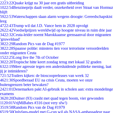
22
23:22
Quake krijgt na 30 jaar een gratis uitbreiding
10
22:54
Benzineprijs daalt verder, onzekerheid over Straat van Hormuz
blijft
59
22:53
Waterschappen slaan alarm wegens droogte: Gereedschapskist
leeg
47
22:43
Trump wil dat J.D. Vance hem in 2028 opvolgt
26
22:42
Voedselprijzen wereldwijd op hoogste niveau in ruim drie jaar
34
22:32
Ceuta-leider noemt Marokkaanse grensaanval door migranten
'gruweldaad'
38
22:29
Random Pics van de Dag #1977
38
22:28
Spaanse politie: minstens tien voor terrorisme veroordeelden
onder migranten Ceuta
15
22:25
Long live the 7th of October
30
22:20
Tropische hitte keert zondag terug met lokaal 32 graden
63
22:19
Meer agressie tegen een andersluidende politieke mening, laat
jij je intimideren?
7
21:52
Trailers kijken: de bioscoopreleases van week 32
46
21:30
Spoedberaad EU na crisis Ceuta, moeten we onze
buitengrenzen beter bewaken?
24
21:01
Denemarken pakt AI-gebruik in scholen aan: extra mondelinge
examens
36
20:20
Duitser (93) crasht met quad tegen boom, vier gewonden
11
20:01
VrijMiBabes #316 (not very sfw!)
35
19:58
Random Pics van de Dag #1979
65
19:50
Onlyfans-model met G-cup wil als NASA-ambassadeur naar