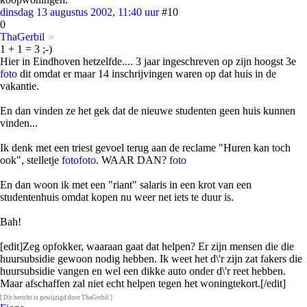
dinsdag 13 augustus 2002, 11:40 uur
#10
0
ThaGerbil
1 + 1 = 3 ;-)
Hier in Eindhoven hetzelfde.... 3 jaar ingeschreven op zijn hoogst 3e
foto
dit omdat er maar 14 inschrijvingen waren op dat huis in de
vakantie.
En dan vinden ze het gek dat de nieuwe studenten geen huis kunnen
vinden...
Ik denk met een triest gevoel terug aan de reclame "Huren kan toch
ook", stelletje
foto
foto
. WAAR DAN?
foto
En dan woon ik met een "riant" salaris in een krot van een
studentenhuis omdat kopen nu weer net iets te duur is.
Bah!
[edit]Zeg opfokker, waaraan gaat dat helpen? Er zijn mensen die die
huursubsidie gewoon nodig hebben. Ik weet het d\'r zijn zat fakers die
huursubsidie vangen en wel een dikke auto onder d\'r reet hebben.
Maar afschaffen zal niet echt helpen tegen het woningtekort.[/edit]
[ Dit bericht is gewijzigd door ThaGerbil ]