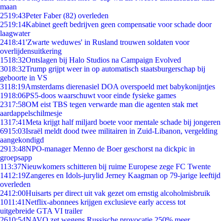
maan
25
19:43
Peter Faber (82) overleden
25
19:14
Kabinet geeft bedrijven geen compensatie voor schade door
laagwater
24
18:41
'Zwarte weduwes' in Rusland trouwen soldaten voor
overlijdensuitkering
15
18:32
Ontslagen bij Halo Studios na Campaign Evolved
30
18:32
Trump grijpt weer in op automatisch staatsburgerschap bij
geboorte in VS
31
18:19
Amsterdams dierenasiel DOA overspoeld met babykonijntjes
19
18:06
PS5-doos waarschuwt voor einde fysieke games
23
17:58
OM eist TBS tegen verwarde man die agenten stak met
aardappelschilmesje
13
17:41
Meta krijgt half miljard boete voor mentale schade bij jongeren
69
15:03
Israël meldt dood twee militairen in Zuid-Libanon, vergelding
aangekondigd
29
13:48
NPO-manager Menno de Boer geschorst na dickpic in
groepsapp
1
13:37
Nieuwkomers schitteren bij ruime Europese zege FC Twente
14
12:19
Zangeres en Idols-jurylid Jerney Kaagman op 79-jarige leeftijd
overleden
24
12:00
Huisarts per direct uit vak gezet om ernstig alcoholmisbruik
10
11:41
Netflix-abonnees krijgen exclusieve early access tot
uitgebreide GTA VI trailer
26
10:54
NAVO zet wegens Russische provocatie 250% meer