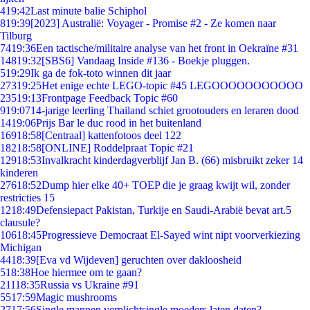
4
19:42
Last minute balie Schiphol
8
19:39
[2023] Australië: Voyager - Promise #2 - Ze komen naar
Tilburg
74
19:36
Een tactische/militaire analyse van het front in Oekraïne #31
148
19:32
[SBS6] Vandaag Inside #136 - Boekje pluggen.
5
19:29
Ik ga de fok-toto winnen dit jaar
273
19:25
Het enige echte LEGO-topic #45 LEGOOOOOOOOOOO
235
19:13
Frontpage Feedback Topic #60
9
19:07
14-jarige leerling Thailand schiet grootouders en leraren dood
14
19:06
Prijs Bar le duc rood in het buitenland
169
18:58
[Centraal] kattenfotoos deel 122
182
18:58
[ONLINE] Roddelpraat Topic #21
129
18:53
Invalkracht kinderdagverblijf Jan B. (66) misbruikt zeker 14
kinderen
276
18:52
Dump hier elke 40+ TOEP die je graag kwijt wil, zonder
restricties 15
12
18:49
Defensiepact Pakistan, Turkije en Saudi-Arabië bevat art.5
clausule?
106
18:45
Progressieve Democraat El-Sayed wint nipt voorverkiezing
Michigan
44
18:39
[Eva vd Wijdeven] geruchten over dakloosheid
5
18:38
Hoe hiermee om te gaan?
211
18:35
Russia vs Ukraine #91
55
17:59
Magic mushrooms
27
17:56
Single mannen verplichtsingle moeders laten daten?