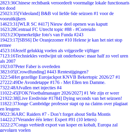
28
23:36
Chinese rechtbank veroordeelt voormalige lokale functionaris
tot dood
250
23:35
[Videoland] B&B vol liefde 6de seizoen #1 voor de
vooruitkijkers
146
23:31
[WLR SC #417] Nieuw deel openen was kaputt
16
23:28
Centraal FC Utrecht topic #88 - #CorreiaIn
10
23:23
Opmerkelijke foto's van Funda #243
194
23:17
[SBS6] De Oranjezomer #10 Helene je kan het niet stop
ermee
45
23:16
Jezelf gelukkig voelen als vrijgezelle vijftiger
71
23:16
Techniekles verdwijnt uit onderbouw: maar half zo veel uren
als 2007
19
23:07
Peter Faber is overleden
38
23:05
[Crowdfunding] #443 Rentestijgingen?
3
22:54
Het gezellige Eurojackpot KNVB Bekertopic 2026/27 #1
272
22:49
De Avondetappe #176 - Met Ellen ten Damme.
73
22:48
Afvallen met injecties #4
110
22:45
[FOK!Voetbalmanager 2026/2027] #1 We zijn er weer
219
22:38
[Live Eredivisie #1784] Dying seconds van het seizoen!
118
22:37
Jonge Cambridge professor stapt op na claims over plagiaat
en leugens
90
22:36
ARC Raiders #7 - Don’t forget about Stella Montis
144
22:27
Verander één letter: Expert #91 (10 letters)
32
22:27
Congo verbiedt export van koper en kobalt, Europa zal
gevolgen voelen