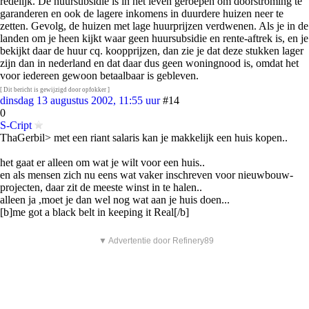
redelijk. De huursubsidie is in het leven geroepen om doorstroming te
garanderen en ook de lagere inkomens in duurdere huizen neer te
zetten. Gevolg, de huizen met lage huurprijzen verdwenen. Als je in de
landen om je heen kijkt waar geen huursubsidie en rente-aftrek is, en je
bekijkt daar de huur cq. koopprijzen, dan zie je dat deze stukken lager
zijn dan in nederland en dat daar dus geen woningnood is, omdat het
voor iedereen gewoon betaalbaar is gebleven.
[ Dit bericht is gewijzigd door opfokker ]
dinsdag 13 augustus 2002, 11:55 uur
#14
0
S-Cript
ThaGerbil> met een riant salaris kan je makkelijk een huis kopen..
het gaat er alleen om wat je wilt voor een huis..
en als mensen zich nu eens wat vaker inschreven voor nieuwbouw-
projecten, daar zit de meeste winst in te halen..
alleen ja ,moet je dan wel nog wat aan je huis doen...
[b]me got a black belt in keeping it Real[/b]
▼ Advertentie door Refinery89