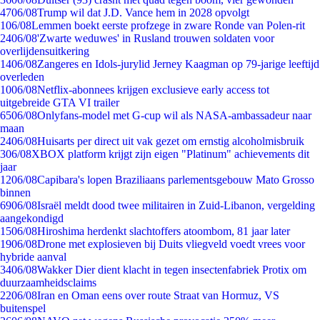
47
06/08
Trump wil dat J.D. Vance hem in 2028 opvolgt
1
06/08
Lemmen boekt eerste profzege in zware Ronde van Polen-rit
24
06/08
'Zwarte weduwes' in Rusland trouwen soldaten voor
overlijdensuitkering
14
06/08
Zangeres en Idols-jurylid Jerney Kaagman op 79-jarige leeftijd
overleden
10
06/08
Netflix-abonnees krijgen exclusieve early access tot
uitgebreide GTA VI trailer
65
06/08
Onlyfans-model met G-cup wil als NASA-ambassadeur naar
maan
24
06/08
Huisarts per direct uit vak gezet om ernstig alcoholmisbruik
3
06/08
XBOX platform krijgt zijn eigen "Platinum" achievements dit
jaar
12
06/08
Capibara's lopen Braziliaans parlementsgebouw Mato Grosso
binnen
69
06/08
Israël meldt dood twee militairen in Zuid-Libanon, vergelding
aangekondigd
15
06/08
Hiroshima herdenkt slachtoffers atoombom, 81 jaar later
19
06/08
Drone met explosieven bij Duits vliegveld voedt vrees voor
hybride aanval
34
06/08
Wakker Dier dient klacht in tegen insectenfabriek Protix om
duurzaamheidsclaims
22
06/08
Iran en Oman eens over route Straat van Hormuz, VS
buitenspel