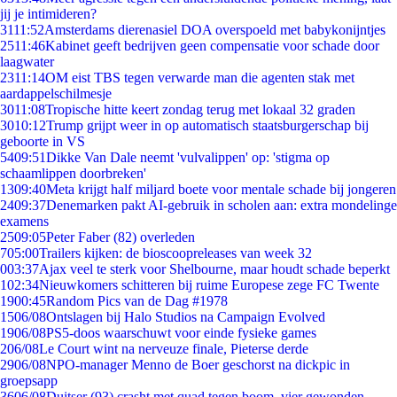
jij je intimideren?
31
11:52
Amsterdams dierenasiel DOA overspoeld met babykonijntjes
25
11:46
Kabinet geeft bedrijven geen compensatie voor schade door
laagwater
23
11:14
OM eist TBS tegen verwarde man die agenten stak met
aardappelschilmesje
30
11:08
Tropische hitte keert zondag terug met lokaal 32 graden
30
10:12
Trump grijpt weer in op automatisch staatsburgerschap bij
geboorte in VS
54
09:51
Dikke Van Dale neemt 'vulvalippen' op: 'stigma op
schaamlippen doorbreken'
13
09:40
Meta krijgt half miljard boete voor mentale schade bij jongeren
24
09:37
Denemarken pakt AI-gebruik in scholen aan: extra mondelinge
examens
25
09:05
Peter Faber (82) overleden
7
05:00
Trailers kijken: de bioscoopreleases van week 32
0
03:37
Ajax veel te sterk voor Shelbourne, maar houdt schade beperkt
1
02:34
Nieuwkomers schitteren bij ruime Europese zege FC Twente
19
00:45
Random Pics van de Dag #1978
15
06/08
Ontslagen bij Halo Studios na Campaign Evolved
19
06/08
PS5-doos waarschuwt voor einde fysieke games
2
06/08
Le Court wint na nerveuze finale, Pieterse derde
29
06/08
NPO-manager Menno de Boer geschorst na dickpic in
groepsapp
36
06/08
Duitser (93) crasht met quad tegen boom, vier gewonden