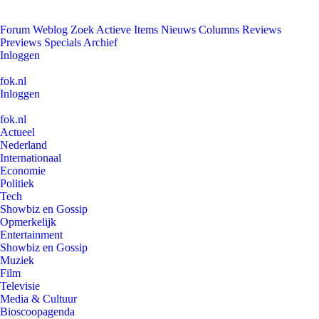
Forum
Weblog
Zoek
Actieve Items
Nieuws
Columns
Reviews
Previews
Specials
Archief
Inloggen
fok.nl
Inloggen
fok.nl
Actueel
Nederland
Internationaal
Economie
Politiek
Tech
Showbiz en Gossip
Opmerkelijk
Entertainment
Showbiz en Gossip
Muziek
Film
Televisie
Media & Cultuur
Bioscoopagenda