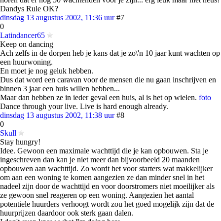
Dandys Rule OK?
dinsdag 13 augustus 2002, 11:36 uur
#7
0
Latindancer65
Keep on dancing
Ach zelfs in de dorpen heb je kans dat je zo\'n 10 jaar kunt wachten op
een huurwoning.
En moet je nog geluk hebben.
Dus dat word een caravan voor de mensen die nu gaan inschrijven en
binnen 3 jaar een huis willen hebben...
Maar dan hebben ze in ieder geval een huis, al is het op wielen.
foto
Dance through your live. Live is hard enough already.
dinsdag 13 augustus 2002, 11:38 uur
#8
0
Skull
Stay hungry!
Idee. Gewoon een maximale wachttijd die je kan opbouwen. Sta je
ingeschreven dan kan je niet meer dan bijvoorbeeld 20 maanden
opbouwen aan wachttijd. Zo wordt het voor starters wat makkelijker
om aan een woning te komen aangezien ze dan minder snel in het
nadeel zijn door de wachttijd en voor doorstromers niet moeilijker als
ze gewoon snel reageren op een woning. Aangezien het aantal
potentiele huurders verhoogt wordt zou het goed mogelijk zijn dat de
huurprijzen daardoor ook sterk gaan dalen.