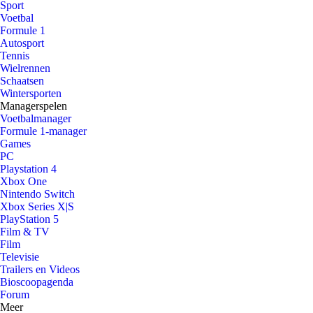
Sport
Voetbal
Formule 1
Autosport
Tennis
Wielrennen
Schaatsen
Wintersporten
Managerspelen
Voetbalmanager
Formule 1-manager
Games
PC
Playstation 4
Xbox One
Nintendo Switch
Xbox Series X|S
PlayStation 5
Film & TV
Film
Televisie
Trailers en Videos
Bioscoopagenda
Forum
Meer