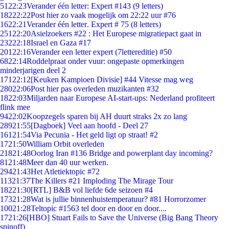
51
22:23
Verander één letter: Expert #143 (9 letters)
182
22:22
Post hier zo vaak mogelijk om 22:22 uur #76
16
22:21
Verander één letter. Expert # 75 (8 letters)
251
22:20
Asielzoekers #22 : Het Europese migratiepact gaat in
232
22:18
Israel en Gaza #17
201
22:16
Verander een letter expert (7lettereditie) #50
68
22:14
Roddelpraat onder vuur: ongepaste opmerkingen
minderjarigen deel 2
171
22:12
[Keuken Kampioen Divisie] #44 Vitesse mag weg
280
22:06
Post hier pas overleden muzikanten #32
18
22:03
Miljarden naar Europese AI-start-ups: Nederland profiteert
flink mee
94
22:02
Koopzegels sparen bij AH duurt straks 2x zo lang
289
21:55
[Dagboek] Veel aan hoofd - Deel 27
161
21:54
Via Pecunia - Het geld ligt op straat! #2
17
21:50
William Orbit overleden
218
21:48
Oorlog Iran #136 Bridge and powerplant day incoming?
81
21:48
Meer dan 40 uur werken.
294
21:43
Het Atletiektopic #72
113
21:37
The Killers #21 Imploding The Mirage Tour
182
21:30
[RTL] B&B vol liefde 6de seizoen #4
173
21:28
Wat is jullie binnenhuistemperatuur? #81 Horrorzomer
100
21:28
Teltopic #1563 tel door en door en door....
17
21:26
[HBO] Stuart Fails to Save the Universe (Big Bang Theory
spinoff)