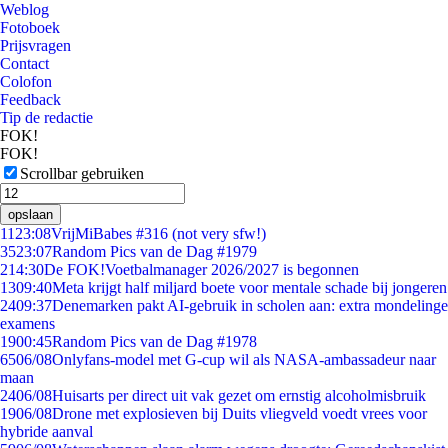
Weblog
Fotoboek
Prijsvragen
Contact
Colofon
Feedback
Tip de redactie
FOK!
FOK!
Scrollbar gebruiken
opslaan
11
23:08
VrijMiBabes #316 (not very sfw!)
35
23:07
Random Pics van de Dag #1979
2
14:30
De FOK!Voetbalmanager 2026/2027 is begonnen
13
09:40
Meta krijgt half miljard boete voor mentale schade bij jongeren
24
09:37
Denemarken pakt AI-gebruik in scholen aan: extra mondelinge
examens
19
00:45
Random Pics van de Dag #1978
65
06/08
Onlyfans-model met G-cup wil als NASA-ambassadeur naar
maan
24
06/08
Huisarts per direct uit vak gezet om ernstig alcoholmisbruik
19
06/08
Drone met explosieven bij Duits vliegveld voedt vrees voor
hybride aanval