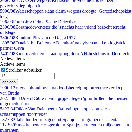
26
06/08
NAVO zet wegens Russische provocatie 250% meer
gevechtsvliegtuigen in
59
06/08
Waterschappen slaan alarm wegens droogte: Gereedschapskist
leeg
1
06/08
Forensics: Crime Scene Detective
23
06/08
Zorgmedewerkster die 's nachts haar vriend bezocht terecht
ontslagen
38
06/08
Random Pics van de Dag #1977
18
05/08
Datalek bij Bol en de Bijenkorf na cyberaanval op logistiek
partner Ceva
34
05/08
Kind overleden na aanrijding door AH-bestelbus in Dordrecht
Actieve items
Actieve items
Scrollbar gebruiken
opslaan
19
00:12
Vier aanhoudingen na doodsbedreiging burgemeester Depla
van Breda
20
23:38
CDA en D66 willen ingrijpen tegen 'gluurbrillen' die mensen
ongemerkt filmen
54
23:34
Dikke Van Dale neemt 'vulvalippen' op: 'stigma op
schaamlippen doorbreken'
18
23:32
Italië hindert reizigers uit Spanje na migratiecrisis Ceuta
11
23:30
Smokkelbende opgerold in Spanje, verdienden miljoenen aan
migranten