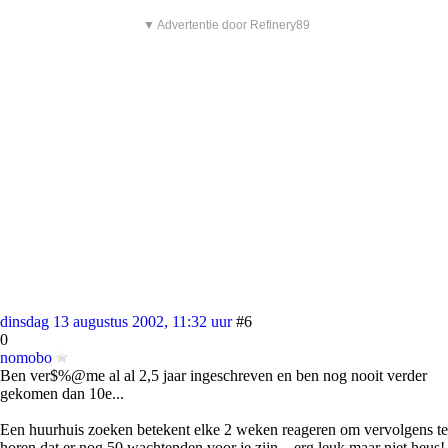
▼ Advertentie door Refinery89
dinsdag 13 augustus 2002, 11:32 uur
#6
0
nomobo
Ben ver$%@me al al 2,5 jaar ingeschreven en ben nog nooit verder
gekomen dan 10e...
Een huurhuis zoeken betekent elke 2 weken reageren om vervolgens te
horen dat er nog 50 wachtenden voor je zijn... erg leuk maar niet heus!