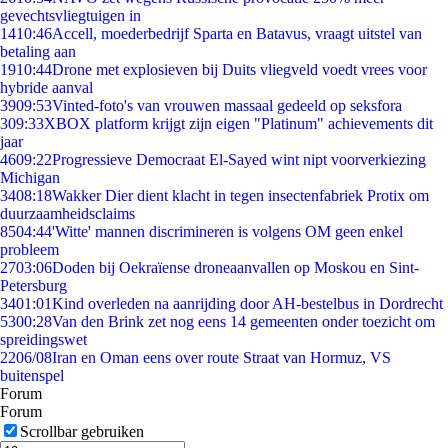
gevechtsvliegtuigen in
14
10:46
Accell, moederbedrijf Sparta en Batavus, vraagt uitstel van
betaling aan
19
10:44
Drone met explosieven bij Duits vliegveld voedt vrees voor
hybride aanval
39
09:53
Vinted-foto's van vrouwen massaal gedeeld op seksfora
3
09:33
XBOX platform krijgt zijn eigen "Platinum" achievements dit
jaar
46
09:22
Progressieve Democraat El-Sayed wint nipt voorverkiezing
Michigan
34
08:18
Wakker Dier dient klacht in tegen insectenfabriek Protix om
duurzaamheidsclaims
85
04:44
'Witte' mannen discrimineren is volgens OM geen enkel
probleem
27
03:06
Doden bij Oekraïense droneaanvallen op Moskou en Sint-
Petersburg
34
01:01
Kind overleden na aanrijding door AH-bestelbus in Dordrecht
53
00:28
Van den Brink zet nog eens 14 gemeenten onder toezicht om
spreidingswet
22
06/08
Iran en Oman eens over route Straat van Hormuz, VS
buitenspel
Forum
Forum
Scrollbar gebruiken