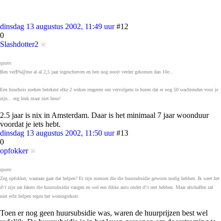
dinsdag 13 augustus 2002, 11:49 uur
#12
0
Slashdotter2
quote:
Ben ver$%@me al al 2,5 jaar ingeschreven en ben nog nooit verder gekomen dan 10e...
Een huurhuis zoeken betekent elke 2 weken reageren om vervolgens te horen dat er nog 50 wachtenden voor je
zijn... erg leuk maar niet heus!
2.5 jaar is nix in Amsterdam. Daar is het minimaal 7 jaar woonduur
voordat je iets hebt.
dinsdag 13 augustus 2002, 11:50 uur
#13
0
opfokker
quote:
Zeg opfokker, waaraan gaat dat helpen? Er zijn mensen die die huursubsidie gewoon nodig hebben. Ik weet het
d\'r zijn zat fakers die huursubsidie vangen en wel een dikke auto onder d\'r reet hebben. Maar afschaffen zal
niet echt helpen tegen het woningtekort.
Toen er nog geen huursubsidie was, waren de huurprijzen best wel