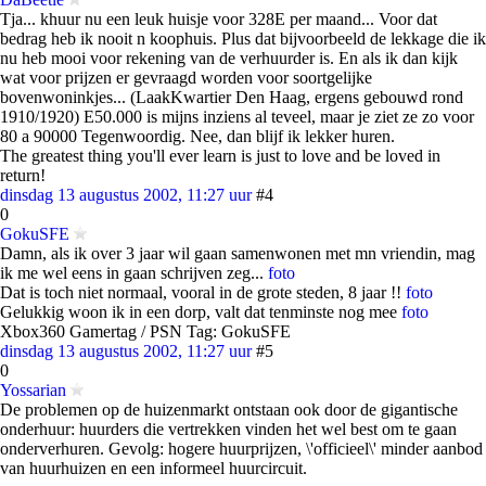
Tja... khuur nu een leuk huisje voor 328E per maand... Voor dat
bedrag heb ik nooit n koophuis. Plus dat bijvoorbeeld de lekkage die ik
nu heb mooi voor rekening van de verhuurder is. En als ik dan kijk
wat voor prijzen er gevraagd worden voor soortgelijke
bovenwoninkjes... (LaakKwartier Den Haag, ergens gebouwd rond
1910/1920) E50.000 is mijns inziens al teveel, maar je ziet ze zo voor
80 a 90000 Tegenwoordig. Nee, dan blijf ik lekker huren.
The greatest thing you'll ever learn is just to love and be loved in
return!
dinsdag 13 augustus 2002, 11:27 uur
#4
0
GokuSFE
Damn, als ik over 3 jaar wil gaan samenwonen met mn vriendin, mag
ik me wel eens in gaan schrijven zeg...
foto
Dat is toch niet normaal, vooral in de grote steden, 8 jaar !!
foto
Gelukkig woon ik in een dorp, valt dat tenminste nog mee
foto
Xbox360 Gamertag / PSN Tag: GokuSFE
dinsdag 13 augustus 2002, 11:27 uur
#5
0
Yossarian
De problemen op de huizenmarkt ontstaan ook door de gigantische
onderhuur: huurders die vertrekken vinden het wel best om te gaan
onderverhuren. Gevolg: hogere huurprijzen, \'officieel\' minder aanbod
van huurhuizen en een informeel huurcircuit.