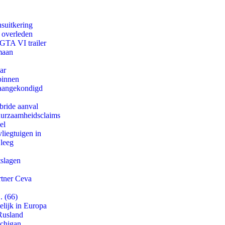
suitkering
d overleden
 GTA VI trailer
maan
ar
binnen
g aangekondigd
bride aanval
duurzaamheidsclaims
el
iegtuigen in
 leeg
tslagen
rtner Ceva
. (66)
lijk in Europa
Rusland
ichigan