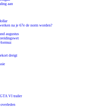
aling aan
ollar
 werken na je 67e de norm worden?
and augustus
preidingswet
n Hormuz
ekort dreigt
ssie
 GTA VI trailer
 overleden