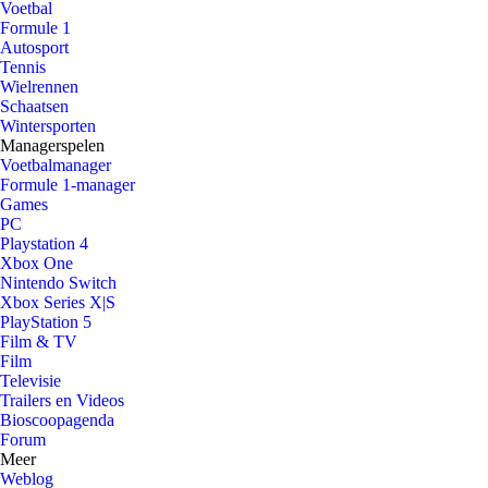
Voetbal
Formule 1
Autosport
Tennis
Wielrennen
Schaatsen
Wintersporten
Managerspelen
Voetbalmanager
Formule 1-manager
Games
PC
Playstation 4
Xbox One
Nintendo Switch
Xbox Series X|S
PlayStation 5
Film & TV
Film
Televisie
Trailers en Videos
Bioscoopagenda
Forum
Meer
Weblog