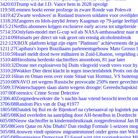
34
20:03
Trump wil dat J.D. Vance hem in 2028 opvolgt
1
19:50
Lemmen boekt eerste profzege in zware Ronde van Polen-rit
14
19:42
'Zwarte weduwes' in Rusland trouwen soldaten voor overlijden
13
18:20
Zangeres en Idols-jurylid Jerney Kaagman op 79-jarige leeftij
6
15:21
Netflix-abonnees krijgen exclusieve early access tot uitgebreide
57
14:35
Onlyfans-model met G-cup wil als NASA-ambassadeur naar 
22
14:09
Huisarts per direct uit vak gezet om ernstig alcoholmisbruik
2
12:12
XBOX platform krijgt zijn eigen "Platinum" achievements dit ja
12
11:27
Capibara's lopen Braziliaans parlementsgebouw Mato Grosso 
51
10:59
Israël meldt dood twee militairen in Zuid-Libanon, vergeldin
15
10:48
Hiroshima herdenkt slachtoffers atoombom, 81 jaar later
16
10:32
Drone met explosieven bij Duits vliegveld voedt vrees voor hy
33
10:28
Wakker Dier dient klacht in tegen insectenfabriek Protix om 
22
10:16
Iran en Oman eens over route Straat van Hormuz, VS buitensp
25
10:08
NAVO zet wegens Russische provocatie 250% meer gevechtsvl
55
09:33
Waterschappen slaan alarm wegens droogte: Gereedschapskist
1
07:00
Forensics: Crime Scene Detective
23
06:40
Zorgmedewerkster die 's nachts haar vriend bezocht terecht on
37
06/08
Random Pics van de Dag #1977
18
05/08
Datalek bij Bol en de Bijenkorf na cyberaanval op logistiek pa
34
05/08
Kind overleden na aanrijding door AH-bestelbus in Dordrecht
6
05/08
Nieuw slachtoffer in kindermisbruikzaak zorgprofessional Jan B
3
05/08
Geen Qatar en Abu Dhabi? Dan eindigt Formule 1-seizoen moge
5
05/08
Litouwen vindt opnieuw migrantentunnel onder grens met Wit-
45
05/08
Progressieve Democraat El-Sayed wint nipt voorverkiezing M