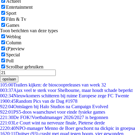
Actueel
Entertainment
Sport
Film & Tv
Games
Toon berichten van deze types
Weblog
Column
(P)review
Special
Poll
Scrollbar gebruiken
opslaan
1
05:00
Trailers kijken: de bioscoopreleases van week 32
0
03:37
Ajax veel te sterk voor Shelbourne, maar houdt schade beperkt
0
02:34
Nieuwkomers schitteren bij ruime Europese zege FC Twente
19
00:45
Random Pics van de Dag #1978
9
22:04
Ontslagen bij Halo Studios na Campaign Evolved
9
22:01
PS5-doos waarschuwt voor einde fysieke games
2
21:30
De FOK!Voetbalmanager 2026/2027 is begonnen
2
21:03
Le Court wint na nerveuze finale, Pieterse derde
22
20:40
NPO-manager Menno de Boer geschorst na dickpic in groeps
16
20:11
Duitser (93) crasht met quad tegen boom, vier gewonden