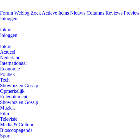
Forum
Weblog
Zoek
Actieve Items
Nieuws
Columns
Reviews
Previe
Inloggen
fok.nl
Inloggen
fok.nl
Actueel
Nederland
Internationaal
Economie
Politiek
Tech
Showbiz en Gossip
Opmerkelijk
Entertainment
Showbiz en Gossip
Muziek
Film
Televisie
Media & Cultuur
Bioscoopagenda
Sport