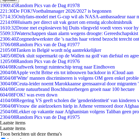
19
00:45
Random Pics van de Dag #1978
2
21:30
De FOK!Voetbalmanager 2026/2027 is begonnen
57
14:35
Onlyfans-model met G-cup wil als NASA-ambassadeur naar 
22
14:09
Huisarts per direct uit vak gezet om ernstig alcoholmisbruik
16
10:32
Drone met explosieven bij Duits vliegveld voedt vrees voor hy
55
09:33
Waterschappen slaan alarm wegens droogte: Gereedschapskist
23
06:40
Zorgmedewerkster die 's nachts haar vriend bezocht terecht on
37
06/08
Random Pics van de Dag #1977
21
05/08
Tanken in België wordt nóg aantrekkelijker
34
05/08
Dirk sluit supermarkt op de Wallen na golf van diefstal en agre
12
05/08
Random Pics van de Dag #1976
6
04/08
Kraftwerk brengt ruimteschip terug naar Eindhoven
20
04/08
Apple vecht Britse eis tot inbouwen backdoor in iCloud aan
85
04/08
'Witte' mannen discrimineren is volgens OM geen enkel probl
30
04/08
Ceuta-leider noemt Marokkaanse grensaanval door migranten 
6
04/08
Grote natuurbrand Boschhuizerbergen groeit naar 100 hectare
6
04/08
FOK! was even down
41
04/08
Regering VS geeft scholen die 'genderidentiteit' van kinderen
59
04/08
Vrouw die asielzoekers hielp in Athene vermoord door Afghaa
25
04/08
Lekker op vakantie naar Afghanistan volgens Taliban geen pr
23
04/08
Random Pics van de Dag #1975
Laatste items
Laatste items
Toon berichten uit deze thema's