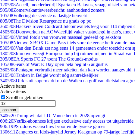
12
05/08
Accell, moederbedrijf Sparta en Batavus, vraagt uitstel van bet
5
05/08
Zomervakantieweerbericht: aanhoudend zomers
1
05/08
Vollering de sterkste na lastige heuvelrit
8
05/08
The Division Resurgence nu gratis op pc
36
05/08
Hackers roven Coldcard-bitcoinwallets leeg voor 114 miljoen d
45
05/08
Doorwerken na AOW-leeftijd vaker vastgelegd in cao's, moet
38
05/08
Vinted-foto's van vrouwen massaal gedeeld op seksfora
1
05/08
Nieuwe XBOX Game Pass titels voor de eerste helft van de ma
53
05/08
Van den Brink zet nog eens 14 gemeenten onder toezicht om s
18
05/08
Iran overweegt Europese hulp bij ruimen mijnen in Straat va
3
05/08
EA Sports FC 27 toont The Grounds-modus
1
05/08
Gears of War: E-Day open beta begint 6 augustus
36
05/08
Pentagon verbruikt meer raketten dan kan worden aangevuld, t
21
05/08
Tanken in België wordt nóg aantrekkelijker
34
05/08
Dirk sluit supermarkt op de Wallen na golf van diefstal en agre
Actieve items
Actieve items
Scrollbar gebruiken
opslaan
34
06:20
Trump wil dat J.D. Vance hem in 2028 opvolgt
6
06:20
Netflix-abonnees krijgen exclusieve early access tot uitgebreide
9
06:19
PS5-doos waarschuwt voor einde fysieke games
13
06:11
Zangeres en Idols-jurylid Jerney Kaagman op 79-jarige leeftijd