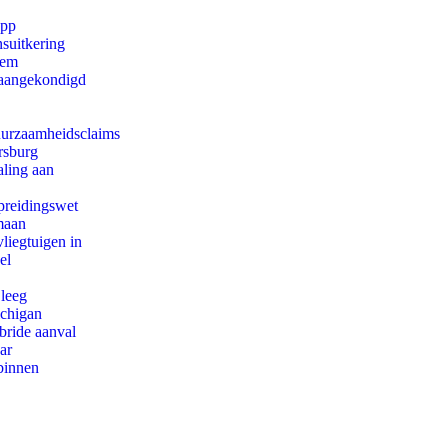
app
suitkering
eem
g aangekondigd
duurzaamheidsclaims
rsburg
aling aan
preidingswet
maan
iegtuigen in
el
 leeg
ichigan
bride aanval
ar
binnen