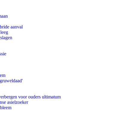
maan
bride aanval
 leeg
tslagen
ssie
eem
'gruweldaad'
 verbergen voor ouders ultimatum
nse asielzoeker
obleem