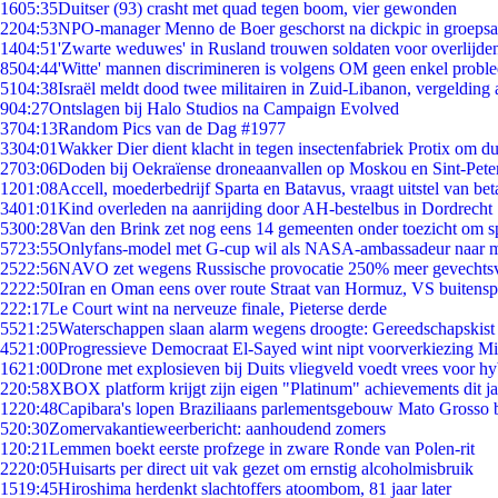
16
05:35
Duitser (93) crasht met quad tegen boom, vier gewonden
22
04:53
NPO-manager Menno de Boer geschorst na dickpic in groeps
14
04:51
'Zwarte weduwes' in Rusland trouwen soldaten voor overlijden
85
04:44
'Witte' mannen discrimineren is volgens OM geen enkel probl
51
04:38
Israël meldt dood twee militairen in Zuid-Libanon, vergeldin
9
04:27
Ontslagen bij Halo Studios na Campaign Evolved
37
04:13
Random Pics van de Dag #1977
33
04:01
Wakker Dier dient klacht in tegen insectenfabriek Protix om 
27
03:06
Doden bij Oekraïense droneaanvallen op Moskou en Sint-Pete
12
01:08
Accell, moederbedrijf Sparta en Batavus, vraagt uitstel van bet
34
01:01
Kind overleden na aanrijding door AH-bestelbus in Dordrecht
53
00:28
Van den Brink zet nog eens 14 gemeenten onder toezicht om s
57
23:55
Onlyfans-model met G-cup wil als NASA-ambassadeur naar 
25
22:56
NAVO zet wegens Russische provocatie 250% meer gevechtsvl
22
22:50
Iran en Oman eens over route Straat van Hormuz, VS buitensp
2
22:17
Le Court wint na nerveuze finale, Pieterse derde
55
21:25
Waterschappen slaan alarm wegens droogte: Gereedschapskist
45
21:00
Progressieve Democraat El-Sayed wint nipt voorverkiezing M
16
21:00
Drone met explosieven bij Duits vliegveld voedt vrees voor hy
2
20:58
XBOX platform krijgt zijn eigen "Platinum" achievements dit ja
12
20:48
Capibara's lopen Braziliaans parlementsgebouw Mato Grosso 
5
20:30
Zomervakantieweerbericht: aanhoudend zomers
1
20:21
Lemmen boekt eerste profzege in zware Ronde van Polen-rit
22
20:05
Huisarts per direct uit vak gezet om ernstig alcoholmisbruik
15
19:45
Hiroshima herdenkt slachtoffers atoombom, 81 jaar later