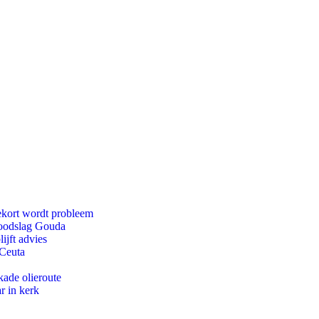
ekort wordt probleem
 doodslag Gouda
ijft advies
 Ceuta
kade olieroute
r in kerk