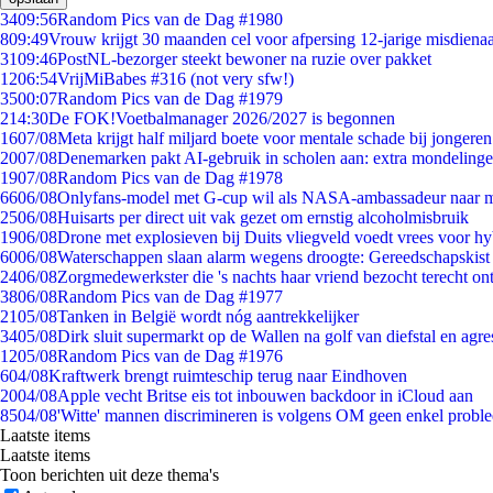
34
09:56
Random Pics van de Dag #1980
8
09:49
Vrouw krijgt 30 maanden cel voor afpersing 12-jarige misdienaa
31
09:46
PostNL-bezorger steekt bewoner na ruzie over pakket
12
06:54
VrijMiBabes #316 (not very sfw!)
35
00:07
Random Pics van de Dag #1979
2
14:30
De FOK!Voetbalmanager 2026/2027 is begonnen
16
07/08
Meta krijgt half miljard boete voor mentale schade bij jongeren
20
07/08
Denemarken pakt AI-gebruik in scholen aan: extra mondeling
19
07/08
Random Pics van de Dag #1978
66
06/08
Onlyfans-model met G-cup wil als NASA-ambassadeur naar 
25
06/08
Huisarts per direct uit vak gezet om ernstig alcoholmisbruik
19
06/08
Drone met explosieven bij Duits vliegveld voedt vrees voor hy
60
06/08
Waterschappen slaan alarm wegens droogte: Gereedschapskist
24
06/08
Zorgmedewerkster die 's nachts haar vriend bezocht terecht on
38
06/08
Random Pics van de Dag #1977
21
05/08
Tanken in België wordt nóg aantrekkelijker
34
05/08
Dirk sluit supermarkt op de Wallen na golf van diefstal en agre
12
05/08
Random Pics van de Dag #1976
6
04/08
Kraftwerk brengt ruimteschip terug naar Eindhoven
20
04/08
Apple vecht Britse eis tot inbouwen backdoor in iCloud aan
85
04/08
'Witte' mannen discrimineren is volgens OM geen enkel probl
Laatste items
Laatste items
Toon berichten uit deze thema's