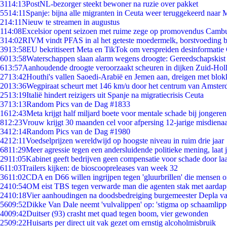
31
14:13
PostNL-bezorger steekt bewoner na ruzie over pakket
55
14:11
Spanje: bijna alle migranten in Ceuta weer teruggekeerd naar
2
14:11
Nieuw te streamen in augustus
1
14:08
Excelsior opent seizoen met ruime zege op promovendus Camb
3
14:02
RIVM vindt PFAS in al het geteste moedermelk, borstvoeding bl
39
13:58
EU bekritiseert Meta en TikTok om verspreiden desinformatie
60
13:58
Waterschappen slaan alarm wegens droogte: Gereedschapskist
6
13:57
Aanhoudende droogte veroorzaakt scheuren in dijken Zuid-Hol
27
13:42
Houthi's vallen Saoedi-Arabië en Jemen aan, dreigen met blok
20
13:36
Wegpiraat scheurt met 146 km/u door het centrum van Amste
25
13:19
Italië hindert reizigers uit Spanje na migratiecrisis Ceuta
37
13:13
Random Pics van de Dag #1833
16
12:43
Meta krijgt half miljard boete voor mentale schade bij jongeren
8
12:23
Vrouw krijgt 30 maanden cel voor afpersing 12-jarige misdienaa
34
12:14
Random Pics van de Dag #1980
42
12:11
Voedselprijzen wereldwijd op hoogste niveau in ruim drie jaar
68
11:29
Meer agressie tegen een andersluidende politieke mening, laat ji
29
11:05
Kabinet geeft bedrijven geen compensatie voor schade door la
6
11:03
Trailers kijken: de bioscoopreleases van week 32
36
11:02
CDA en D66 willen ingrijpen tegen 'gluurbrillen' die mensen 
24
10:54
OM eist TBS tegen verwarde man die agenten stak met aardap
24
10:18
Vier aanhoudingen na doodsbedreiging burgemeester Depla v
56
09:52
Dikke Van Dale neemt 'vulvalippen' op: 'stigma op schaamlip
40
09:42
Duitser (93) crasht met quad tegen boom, vier gewonden
25
09:22
Huisarts per direct uit vak gezet om ernstig alcoholmisbruik