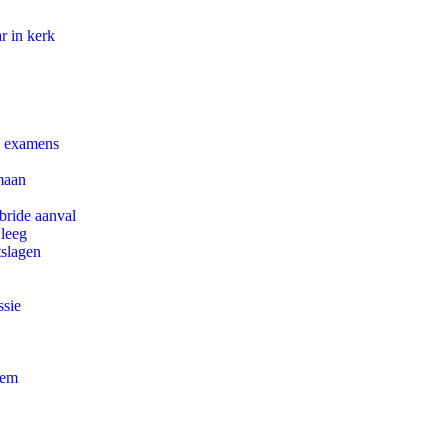
r in kerk
e examens
maan
bride aanval
 leeg
tslagen
ssie
eem