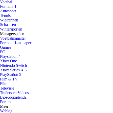
Voetbal
Formule 1
Autosport
Tennis
Wielrennen
Schaatsen
Wintersporten
Managerspelen
Voetbalmanager
Formule 1-manager
Games
PC
Playstation 4
Xbox One
Nintendo Switch
Xbox Series X|S
PlayStation 5
Film & TV
Film
Televisie
Trailers en Videos
Bioscoopagenda
Forum
Meer
Weblog