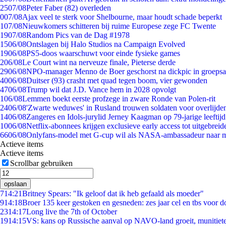
25
07/08
Peter Faber (82) overleden
0
07/08
Ajax veel te sterk voor Shelbourne, maar houdt schade beperkt
1
07/08
Nieuwkomers schitteren bij ruime Europese zege FC Twente
19
07/08
Random Pics van de Dag #1978
15
06/08
Ontslagen bij Halo Studios na Campaign Evolved
19
06/08
PS5-doos waarschuwt voor einde fysieke games
2
06/08
Le Court wint na nerveuze finale, Pieterse derde
29
06/08
NPO-manager Menno de Boer geschorst na dickpic in groeps
40
06/08
Duitser (93) crasht met quad tegen boom, vier gewonden
47
06/08
Trump wil dat J.D. Vance hem in 2028 opvolgt
1
06/08
Lemmen boekt eerste profzege in zware Ronde van Polen-rit
24
06/08
'Zwarte weduwes' in Rusland trouwen soldaten voor overlijden
14
06/08
Zangeres en Idols-jurylid Jerney Kaagman op 79-jarige leeftij
10
06/08
Netflix-abonnees krijgen exclusieve early access tot uitgebreid
66
06/08
Onlyfans-model met G-cup wil als NASA-ambassadeur naar 
Actieve items
Actieve items
Scrollbar gebruiken
opslaan
7
14:21
Britney Spears: "Ik geloof dat ik heb gefaald als moeder"
9
14:18
Broer 135 keer gestoken en gesneden: zes jaar cel en tbs voor
23
14:17
Long live the 7th of October
19
14:15
VS: kans op Russische aanval op NAVO-land groeit, munitiet