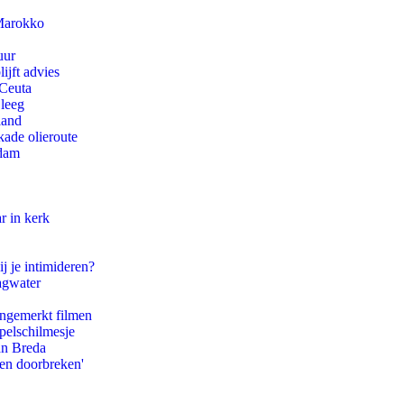
 Marokko
uur
ijft advies
 Ceuta
 leeg
land
kade olieroute
rdam
r in kerk
j je intimideren?
agwater
ongemerkt filmen
pelschilmesje
an Breda
pen doorbreken'