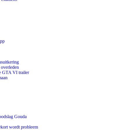
app
suitkering
d overleden
e GTA VI trailer
maan
 doodslag Gouda
ekort wordt probleem