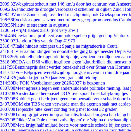
20
09:32
Wegpiraat scheurt met 146 km/u door het centrum van Amste
6
09:28
Aanhoudende droogte veroorzaakt scheuren in dijken Zuid-Hol
0
08:59
Van de Zandschulp overleeft matchpoints, ook Griekspoor verde
1
08:56
Excelsior opent seizoen met ruime zege op promovendus Camb
2
08:35
Nieuw te streamen in augustus
12
06:54
VrijMiBabes #316 (not very sfw!)
3
04:46
Niewiadoma profiteert van pokerspel en grijpt geel op Ventoux
35
00:07
Random Pics van de Dag #1979
25
18:47
Italië hindert reizigers uit Spanje na migratiecrisis Ceuta
24
18:31
Vier aanhoudingen na doodsbedreiging burgemeester Depla v
11
18:26
Smokkelbende opgerold in Spanje, verdienden miljoenen aan 
36
18:08
CDA en D66 willen ingrijpen tegen 'gluurbrillen' die mensen 
11
17:56
Benzineprijs daalt verder, onzekerheid over Straat van Hormuz b
42
17:47
Voedselprijzen wereldwijd op hoogste niveau in ruim drie jaar
23
14:33
Quake krijgt na 30 jaar een gratis uitbreiding
2
14:30
De FOK!Voetbalmanager 2026/2027 is begonnen
68
07/08
Meer agressie tegen een andersluidende politieke mening, laat j
31
07/08
Amsterdams dierenasiel DOA overspoeld met babykonijntjes
29
07/08
Kabinet geeft bedrijven geen compensatie voor schade door la
24
07/08
OM eist TBS tegen verwarde man die agenten stak met aardap
30
07/08
Tropische hitte keert zondag terug met lokaal 32 graden
30
07/08
Trump grijpt weer in op automatisch staatsburgerschap bij geb
56
07/08
Dikke Van Dale neemt 'vulvalippen' op: 'stigma op schaamlip
16
07/08
Meta krijgt half miljard boete voor mentale schade bij jongeren
20
07/08
Denemarken pakt AI-gebruik in scholen aan: extra mondeling