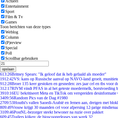
Actueel
Entertainment
Sport
Film & Tv
Games
Toon berichten van deze types
Weblog
Column
(P)review
Special
Poll
Scrollbar gebruiken
opslaan
6
13:26
Britney Spears: "Ik geloof dat ik heb gefaald als moeder"
19
12:42
VS: kans op Russische aanval op NAVO-land groeit, munitiet
9
12:28
Broer 135 keer gestoken en gesneden: zes jaar cel en tbs voor
3
12:17
RIVM vindt PFAS in al het geteste moedermelk, borstvoeding bl
39
10:16
EU bekritiseert Meta en TikTok om verspreiden desinformatie
34
09:56
Random Pics van de Dag #1980
27
09:53
Houthi's vallen Saoedi-Arabië en Jemen aan, dreigen met blok
8
09:49
Vrouw krijgt 30 maanden cel voor afpersing 12-jarige misdienaa
31
09:46
PostNL-bezorger steekt bewoner na ruzie over pakket
6
09:45
Trailers kijken: de bioscoopreleases van week 32