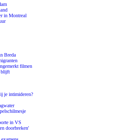
rdam
land
r in Montreal
uur
an Breda
migranten
ongemerkt filmen
lijft
ij je intimideren?
agwater
pelschilmesje
oorte in VS
pen doorbreken'
e examens