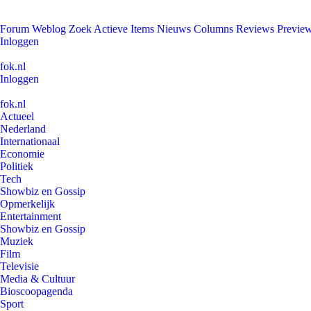
Forum
Weblog
Zoek
Actieve Items
Nieuws
Columns
Reviews
Previe
Inloggen
fok.nl
Inloggen
fok.nl
Actueel
Nederland
Internationaal
Economie
Politiek
Tech
Showbiz en Gossip
Opmerkelijk
Entertainment
Showbiz en Gossip
Muziek
Film
Televisie
Media & Cultuur
Bioscoopagenda
Sport