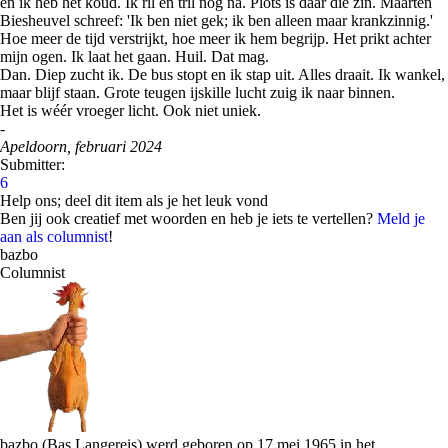
en ik heb het koud. Ik ril en tril nog na. Plots is daar die zin. Maarten
Biesheuvel schreef: 'Ik ben niet gek; ik ben alleen maar krankzinnig.'
Hoe meer de tijd verstrijkt, hoe meer ik hem begrijp. Het prikt achter
mijn ogen. Ik laat het gaan. Huil. Dat mag.
Dan. Diep zucht ik. De bus stopt en ik stap uit. Alles draait. Ik wankel,
maar blijf staan. Grote teugen ijskille lucht zuig ik naar binnen.
Het is wéér vroeger licht. Ook niet uniek.
-
Apeldoorn, februari 2024
Submitter:
6
Help ons; deel dit item als je het leuk vond
Ben jij ook creatief met woorden en heb je iets te vertellen?
Meld je
aan als columnist
!
bazbo
Columnist
bazbo (Bas Langereis) werd geboren op 17 mei 1965 in het