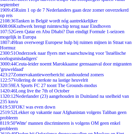
september
19
09:45
Ruim 1 op de 7 Nederlanders gaan deze zomer onverzekerd
op reis
21
08:36
Tanken in België wordt nóg aantrekkelijker
6
08:06
Kraftwerk brengt ruimteschip terug naar Eindhoven
1
07:52
Geen Qatar en Abu Dhabi? Dan eindigt Formule 1-seizoen
mogelijk in Europa
18
07:49
Iran overweegt Europese hulp bij ruimen mijnen in Straat van
Hormuz
23
00:51
Onderzoek naar flyers met waarschuwing voor 'Israëlische
oorlogsmisdadigers'
30
00:44
Ceuta-leider noemt Marokkaanse grensaanval door migranten
'gruweldaad'
4
23:27
Zomervakantieweerbericht: aanhoudend zomers
1
22:57
Vollering de sterkste na lastige heuvelrit
3
20:59
EA Sports FC 27 toont The Grounds-modus
14
20:46
Long live the 7th of October
13
20:12
Nederlander (23) aangehouden in Duitsland na snelheid van
235 km/u
6
19:53
FOK! was even down
25
19:52
Lekker op vakantie naar Afghanistan volgens Taliban geen
probleem
81
19:50
'Witte' mannen discrimineren is volgens OM geen enkel
probleem
26
19:49
Doden bij Oekraïense droneaanvallen op Moskou en Sint-