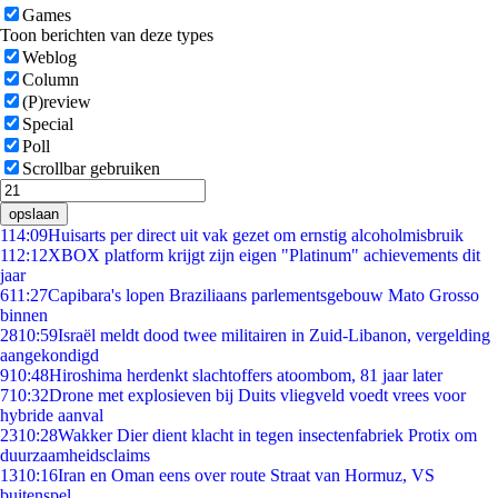
Games
Toon berichten van deze types
Weblog
Column
(P)review
Special
Poll
Scrollbar gebruiken
opslaan
1
14:09
Huisarts per direct uit vak gezet om ernstig alcoholmisbruik
1
12:12
XBOX platform krijgt zijn eigen "Platinum" achievements dit
jaar
6
11:27
Capibara's lopen Braziliaans parlementsgebouw Mato Grosso
binnen
28
10:59
Israël meldt dood twee militairen in Zuid-Libanon, vergelding
aangekondigd
9
10:48
Hiroshima herdenkt slachtoffers atoombom, 81 jaar later
7
10:32
Drone met explosieven bij Duits vliegveld voedt vrees voor
hybride aanval
23
10:28
Wakker Dier dient klacht in tegen insectenfabriek Protix om
duurzaamheidsclaims
13
10:16
Iran en Oman eens over route Straat van Hormuz, VS
buitenspel