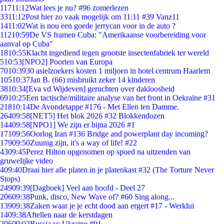
117
11:12
Wat lees je nu? #96 zomerlezen
33
11:12
Post hier zo vaak mogelijk om 11:11 #39 Vanz11
14
11:02
Wat is nou een goede jerrycan voor in de auto ?
112
10:59
De VS framen Cuba: "Amerikaanse voorbereiding voor
aanval op Cuba"
18
10:55
Klacht ingediend tegen grootste insectenfabriek ter wereld
5
10:53
[NPO2] Poorten van Europa
70
10:39
30 asielzoekers kosten 1 miljoen in hotel centrum Haarlem
105
10:37
Jan B. (66) misbruikt zeker 14 kinderen
38
10:34
[Eva vd Wijdeven] geruchten over dakloosheid
69
10:25
Een tactische/militaire analyse van het front in Oekraïne #31
218
10:14
De Avondetappe #176 - Met Ellen ten Damme.
264
09:58
[NET5] Het blok 2026 #32 Blokkendozen
144
09:58
[NPO1] We zijn er bijna 2026 #1
171
09:56
Oorlog Iran #136 Bridge and powerplant day incoming?
179
09:50
Zuunig zijn, it's a way of life! #22
43
09:45
Perez Hilton opgenomen op spoed na uitzenden van
gruwelijke video
4
09:40
Draai hier alle platen in je platenkast #32 (The Torture Never
Stops)
249
09:39
[Dagboek] Veel aan hoofd - Deel 27
206
09:38
Punk, disco, New Wave of? #60 Sing along...
139
09:38
Zaken waar je je echt dood aan ergert #17 - Werklui
14
09:38
Aftellen naar de kerstdagen
206
09:02
Russia vs Ukraine #91