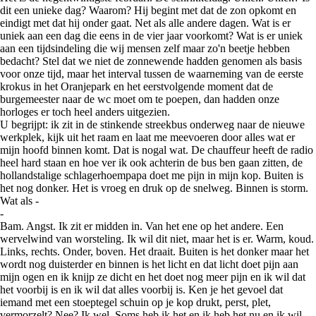
dit een unieke dag? Waarom? Hij begint met dat de zon opkomt en
eindigt met dat hij onder gaat. Net als alle andere dagen. Wat is er
uniek aan een dag die eens in de vier jaar voorkomt? Wat is er uniek
aan een tijdsindeling die wij mensen zelf maar zo'n beetje hebben
bedacht? Stel dat we niet de zonnewende hadden genomen als basis
voor onze tijd, maar het interval tussen de waarneming van de eerste
krokus in het Oranjepark en het eerstvolgende moment dat de
burgemeester naar de wc moet om te poepen, dan hadden onze
horloges er toch heel anders uitgezien.
U begrijpt: ik zit in de stinkende streekbus onderweg naar de nieuwe
werkplek, kijk uit het raam en laat me meevoeren door alles wat er
mijn hoofd binnen komt. Dat is nogal wat. De chauffeur heeft de radio
heel hard staan en hoe ver ik ook achterin de bus ben gaan zitten, de
hollandstalige schlagerhoempapa doet me pijn in mijn kop. Buiten is
het nog donker. Het is vroeg en druk op de snelweg. Binnen is storm.
Wat als -
-
Bam. Angst. Ik zit er midden in. Van het ene op het andere. Een
wervelwind van worsteling. Ik wil dit niet, maar het is er. Warm, koud.
Links, rechts. Onder, boven. Het draait. Buiten is het donker maar het
wordt nog duisterder en binnen is het licht en dat licht doet pijn aan
mijn ogen en ik knijp ze dicht en het doet nog meer pijn en ik wil dat
het voorbij is en ik wil dat alles voorbij is. Ken je het gevoel dat
iemand met een stoeptegel schuin op je kop drukt, perst, plet,
vermorzelt? Nee? Ik wel. Soms heb ik het en ik heb het nu en ik wil