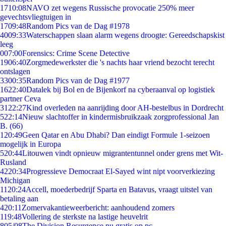
17
10:08
NAVO zet wegens Russische provocatie 250% meer
gevechtsvliegtuigen in
17
09:48
Random Pics van de Dag #1978
40
09:33
Waterschappen slaan alarm wegens droogte: Gereedschapskist
leeg
0
07:00
Forensics: Crime Scene Detective
19
06:40
Zorgmedewerkster die 's nachts haar vriend bezocht terecht
ontslagen
33
00:35
Random Pics van de Dag #1977
16
22:40
Datalek bij Bol en de Bijenkorf na cyberaanval op logistiek
partner Ceva
31
22:27
Kind overleden na aanrijding door AH-bestelbus in Dordrecht
5
22:14
Nieuw slachtoffer in kindermisbruikzaak zorgprofessional Jan
B. (66)
1
20:49
Geen Qatar en Abu Dhabi? Dan eindigt Formule 1-seizoen
mogelijk in Europa
5
20:44
Litouwen vindt opnieuw migrantentunnel onder grens met Wit-
Rusland
42
20:34
Progressieve Democraat El-Sayed wint nipt voorverkiezing
Michigan
11
20:24
Accell, moederbedrijf Sparta en Batavus, vraagt uitstel van
betaling aan
4
20:11
Zomervakantieweerbericht: aanhoudend zomers
1
19:48
Vollering de sterkste na lastige heuvelrit
8
05/08
The Division Resurgence nu gratis op pc