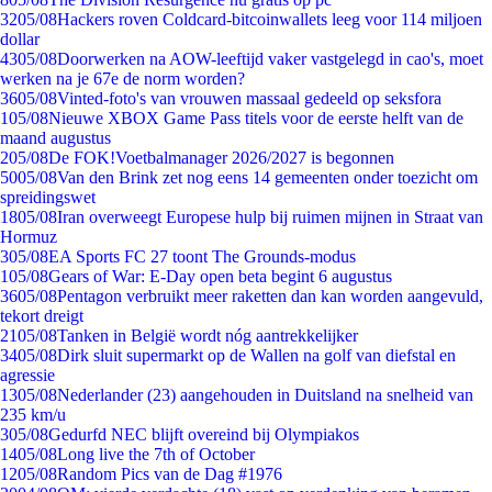
32
05/08
Hackers roven Coldcard-bitcoinwallets leeg voor 114 miljoen
dollar
43
05/08
Doorwerken na AOW-leeftijd vaker vastgelegd in cao's, moet
werken na je 67e de norm worden?
36
05/08
Vinted-foto's van vrouwen massaal gedeeld op seksfora
1
05/08
Nieuwe XBOX Game Pass titels voor de eerste helft van de
maand augustus
2
05/08
De FOK!Voetbalmanager 2026/2027 is begonnen
50
05/08
Van den Brink zet nog eens 14 gemeenten onder toezicht om
spreidingswet
18
05/08
Iran overweegt Europese hulp bij ruimen mijnen in Straat van
Hormuz
3
05/08
EA Sports FC 27 toont The Grounds-modus
1
05/08
Gears of War: E-Day open beta begint 6 augustus
36
05/08
Pentagon verbruikt meer raketten dan kan worden aangevuld,
tekort dreigt
21
05/08
Tanken in België wordt nóg aantrekkelijker
34
05/08
Dirk sluit supermarkt op de Wallen na golf van diefstal en
agressie
13
05/08
Nederlander (23) aangehouden in Duitsland na snelheid van
235 km/u
3
05/08
Gedurfd NEC blijft overeind bij Olympiakos
14
05/08
Long live the 7th of October
12
05/08
Random Pics van de Dag #1976