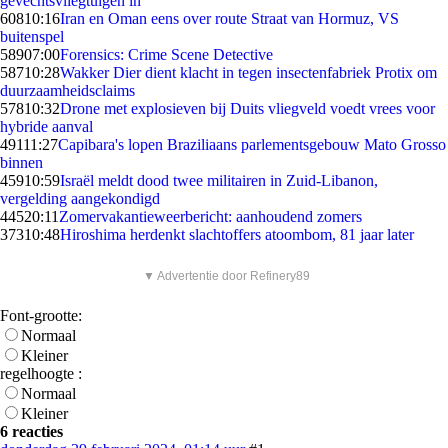
gevechtsvliegtuigen in
608
10:16
Iran en Oman eens over route Straat van Hormuz, VS
buitenspel
589
07:00
Forensics: Crime Scene Detective
587
10:28
Wakker Dier dient klacht in tegen insectenfabriek Protix om
duurzaamheidsclaims
578
10:32
Drone met explosieven bij Duits vliegveld voedt vrees voor
hybride aanval
491
11:27
Capibara's lopen Braziliaans parlementsgebouw Mato Grosso
binnen
459
10:59
Israël meldt dood twee militairen in Zuid-Libanon,
vergelding aangekondigd
445
20:11
Zomervakantieweerbericht: aanhoudend zomers
373
10:48
Hiroshima herdenkt slachtoffers atoombom, 81 jaar later
▼ Advertentie door Refinery89
Font-grootte:
Normaal
Kleiner
regelhoogte :
Normaal
Kleiner
6 reacties