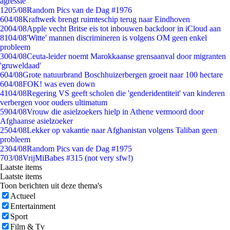
agressie
12
05/08
Random Pics van de Dag #1976
6
04/08
Kraftwerk brengt ruimteschip terug naar Eindhoven
20
04/08
Apple vecht Britse eis tot inbouwen backdoor in iCloud aan
81
04/08
'Witte' mannen discrimineren is volgens OM geen enkel
probleem
30
04/08
Ceuta-leider noemt Marokkaanse grensaanval door migranten
'gruweldaad'
6
04/08
Grote natuurbrand Boschhuizerbergen groeit naar 100 hectare
6
04/08
FOK! was even down
41
04/08
Regering VS geeft scholen die 'genderidentiteit' van kinderen
verbergen voor ouders ultimatum
59
04/08
Vrouw die asielzoekers hielp in Athene vermoord door
Afghaanse asielzoeker
25
04/08
Lekker op vakantie naar Afghanistan volgens Taliban geen
probleem
23
04/08
Random Pics van de Dag #1975
7
03/08
VrijMiBabes #315 (not very sfw!)
Laatste items
Laatste items
Toon berichten uit deze thema's
Actueel
Entertainment
Sport
Film & Tv