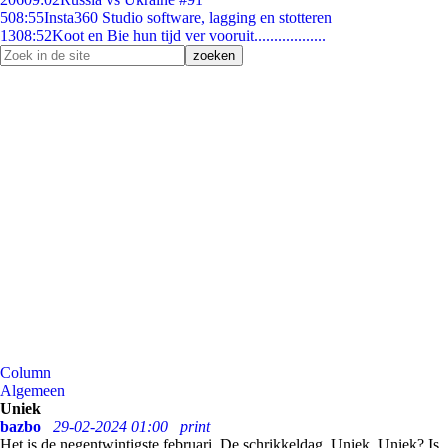
5
08:55
Insta360 Studio software, lagging en stotteren
13
08:52
Koot en Bie hun tijd ver vooruit..................
Column
Algemeen
Uniek
bazbo
29-02-2024 01:00
print
Het is de negentwintigste februari. De schrikkeldag. Uniek. Uniek? Is