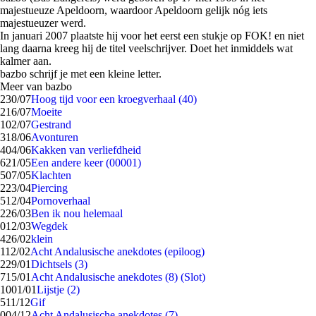
majestueuze Apeldoorn, waardoor Apeldoorn gelijk nóg iets
majestueuzer werd.
In januari 2007 plaatste hij voor het eerst een stukje op FOK! en niet
lang daarna kreeg hij de titel veelschrijver. Doet het inmiddels wat
kalmer aan.
bazbo schrijf je met een kleine letter.
Meer van bazbo
2
30/07
Hoog tijd voor een kroegverhaal (40)
2
16/07
Moeite
1
02/07
Gestrand
3
18/06
Avonturen
4
04/06
Kakken van verliefdheid
6
21/05
Een andere keer (00001)
5
07/05
Klachten
2
23/04
Piercing
5
12/04
Pornoverhaal
2
26/03
Ben ik nou helemaal
0
12/03
Wegdek
4
26/02
klein
1
12/02
Acht Andalusische anekdotes (epiloog)
2
29/01
Dichtsels (3)
7
15/01
Acht Andalusische anekdotes (8) (Slot)
10
01/01
Lijstje (2)
5
11/12
Gif
0
04/12
Acht Andalusische anekdotes (7)