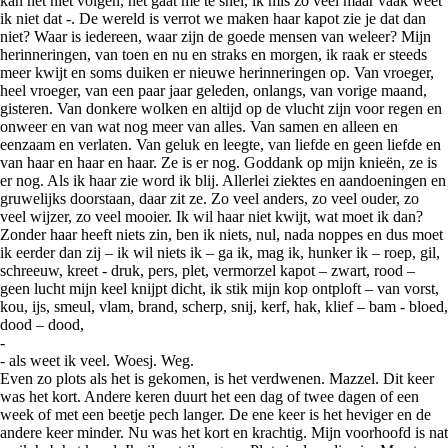
kan het niet volgen, het gaat me te snel, ik mis zo veel maar vaak weet
ik niet dat -. De wereld is verrot we maken haar kapot zie je dat dan
niet? Waar is iedereen, waar zijn de goede mensen van weleer? Mijn
herinneringen, van toen en nu en straks en morgen, ik raak er steeds
meer kwijt en soms duiken er nieuwe herinneringen op. Van vroeger,
heel vroeger, van een paar jaar geleden, onlangs, van vorige maand,
gisteren. Van donkere wolken en altijd op de vlucht zijn voor regen en
onweer en van wat nog meer van alles. Van samen en alleen en
eenzaam en verlaten. Van geluk en leegte, van liefde en geen liefde en
van haar en haar en haar. Ze is er nog. Goddank op mijn knieën, ze is
er nog. Als ik haar zie word ik blij. Allerlei ziektes en aandoeningen en
gruwelijks doorstaan, daar zit ze. Zo veel anders, zo veel ouder, zo
veel wijzer, zo veel mooier. Ik wil haar niet kwijt, wat moet ik dan?
Zonder haar heeft niets zin, ben ik niets, nul, nada noppes en dus moet
ik eerder dan zij – ik wil niets ik – ga ik, mag ik, hunker ik – roep, gil,
schreeuw, kreet - druk, pers, plet, vermorzel kapot – zwart, rood –
geen lucht mijn keel knijpt dicht, ik stik mijn kop ontploft – van vorst,
kou, ijs, smeul, vlam, brand, scherp, snij, kerf, hak, klief – bam - bloed,
dood – dood,
-
- als weet ik veel. Woesj. Weg.
Even zo plots als het is gekomen, is het verdwenen. Mazzel. Dit keer
was het kort. Andere keren duurt het een dag of twee dagen of een
week of met een beetje pech langer. De ene keer is het heviger en de
andere keer minder. Nu was het kort en krachtig. Mijn voorhoofd is nat