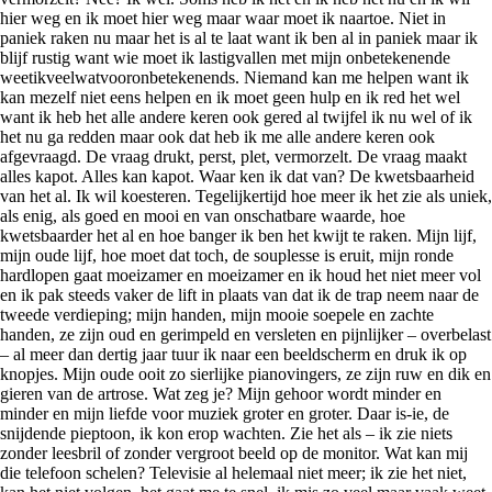
hier weg en ik moet hier weg maar waar moet ik naartoe. Niet in
paniek raken nu maar het is al te laat want ik ben al in paniek maar ik
blijf rustig want wie moet ik lastigvallen met mijn onbetekenende
weetikveelwatvooronbetekenends. Niemand kan me helpen want ik
kan mezelf niet eens helpen en ik moet geen hulp en ik red het wel
want ik heb het alle andere keren ook gered al twijfel ik nu wel of ik
het nu ga redden maar ook dat heb ik me alle andere keren ook
afgevraagd. De vraag drukt, perst, plet, vermorzelt. De vraag maakt
alles kapot. Alles kan kapot. Waar ken ik dat van? De kwetsbaarheid
van het al. Ik wil koesteren. Tegelijkertijd hoe meer ik het zie als uniek,
als enig, als goed en mooi en van onschatbare waarde, hoe
kwetsbaarder het al en hoe banger ik ben het kwijt te raken. Mijn lijf,
mijn oude lijf, hoe moet dat toch, de souplesse is eruit, mijn ronde
hardlopen gaat moeizamer en moeizamer en ik houd het niet meer vol
en ik pak steeds vaker de lift in plaats van dat ik de trap neem naar de
tweede verdieping; mijn handen, mijn mooie soepele en zachte
handen, ze zijn oud en gerimpeld en versleten en pijnlijker – overbelast
– al meer dan dertig jaar tuur ik naar een beeldscherm en druk ik op
knopjes. Mijn oude ooit zo sierlijke pianovingers, ze zijn ruw en dik en
gieren van de artrose. Wat zeg je? Mijn gehoor wordt minder en
minder en mijn liefde voor muziek groter en groter. Daar is-ie, de
snijdende pieptoon, ik kon erop wachten. Zie het als – ik zie niets
zonder leesbril of zonder vergroot beeld op de monitor. Wat kan mij
die telefoon schelen? Televisie al helemaal niet meer; ik zie het niet,