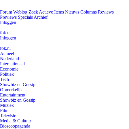
Forum
Weblog
Zoek
Actieve Items
Nieuws
Columns
Reviews
Previews
Specials
Archief
Inloggen
fok.nl
Inloggen
fok.nl
Actueel
Nederland
Internationaal
Economie
Politiek
Tech
Showbiz en Gossip
Opmerkelijk
Entertainment
Showbiz en Gossip
Muziek
Film
Televisie
Media & Cultuur
Bioscoopagenda