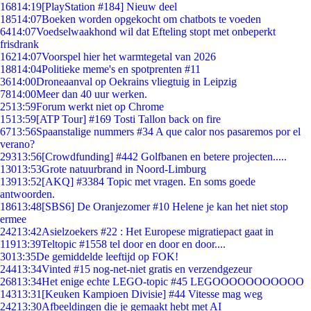
168
14:19
[PlayStation #184] Nieuw deel
185
14:07
Boeken worden opgekocht om chatbots te voeden
64
14:07
Voedselwaakhond wil dat Efteling stopt met onbeperkt
frisdrank
162
14:07
Voorspel hier het warmtegetal van 2026
188
14:04
Politieke meme's en spotprenten #11
36
14:00
Droneaanval op Oekrains vliegtuig in Leipzig
78
14:00
Meer dan 40 uur werken.
25
13:59
Forum werkt niet op Chrome
15
13:59
[ATP Tour] #169 Tosti Tallon back on fire
67
13:56
Spaanstalige nummers #34 A que calor nos pasaremos por el
verano?
293
13:56
[Crowdfunding] #442 Golfbanen en betere projecten.....
130
13:53
Grote natuurbrand in Noord-Limburg
139
13:52
[AKQ] #3384 Topic met vragen. En soms goede
antwoorden.
186
13:48
[SBS6] De Oranjezomer #10 Helene je kan het niet stop
ermee
242
13:42
Asielzoekers #22 : Het Europese migratiepact gaat in
119
13:39
Teltopic #1558 tel door en door en door....
30
13:35
De gemiddelde leeftijd op FOK!
244
13:34
Vinted #15 nog-net-niet gratis en verzendgezeur
268
13:34
Het enige echte LEGO-topic #45 LEGOOOOOOOOOOO
143
13:31
[Keuken Kampioen Divisie] #44 Vitesse mag weg
242
13:30
Afbeeldingen die je gemaakt hebt met AI