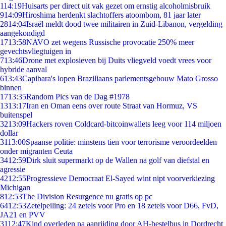
1
14:19
Huisarts per direct uit vak gezet om ernstig alcoholmisbruik
9
14:09
Hiroshima herdenkt slachtoffers atoombom, 81 jaar later
28
14:04
Israël meldt dood twee militairen in Zuid-Libanon, vergelding
aangekondigd
17
13:58
NAVO zet wegens Russische provocatie 250% meer
gevechtsvliegtuigen in
7
13:46
Drone met explosieven bij Duits vliegveld voedt vrees voor
hybride aanval
6
13:43
Capibara's lopen Braziliaans parlementsgebouw Mato Grosso
binnen
17
13:35
Random Pics van de Dag #1978
13
13:17
Iran en Oman eens over route Straat van Hormuz, VS
buitenspel
32
13:09
Hackers roven Coldcard-bitcoinwallets leeg voor 114 miljoen
dollar
31
13:00
Spaanse politie: minstens tien voor terrorisme veroordeelden
onder migranten Ceuta
34
12:59
Dirk sluit supermarkt op de Wallen na golf van diefstal en
agressie
42
12:55
Progressieve Democraat El-Sayed wint nipt voorverkiezing
Michigan
8
12:53
The Division Resurgence nu gratis op pc
64
12:53
Zetelpeiling: 24 zetels voor Pro en 18 zetels voor D66, FvD,
JA21 en PVV
31
12:47
Kind overleden na aanrijding door AH-bestelbus in Dordrecht