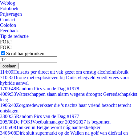
Weblog
Fotoboek
Prijsvragen
Contact
Colofon
Feedback
Tip de redactie
FOK!
FOK!
Scrollbar gebruiken
opslaan
1
14:09
Huisarts per direct uit vak gezet om ernstig alcoholmisbruik
7
10:32
Drone met explosieven bij Duits vliegveld voedt vrees voor
hybride aanval
17
09:48
Random Pics van de Dag #1978
40
09:33
Waterschappen slaan alarm wegens droogte: Gereedschapskist
leeg
19
06:40
Zorgmedewerkster die 's nachts haar vriend bezocht terecht
ontslagen
33
00:35
Random Pics van de Dag #1977
2
05/08
De FOK!Voetbalmanager 2026/2027 is begonnen
21
05/08
Tanken in België wordt nóg aantrekkelijker
34
05/08
Dirk sluit supermarkt op de Wallen na golf van diefstal en