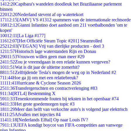
14
12:20
Capibara's wandelen doodleuk het Braziliaanse parlement
binnen
220
12:20
Nederland stevent af op watertekort
171
12:15
[AMV] VS #1312 spammers van de internationale rechtsorde
168
12:12
Gianni Infantino doet aanbod om 211 voetbalbonden 'om te
kopen'
100
12:11
[La Liga #177]
116
12:07
[Het Officiële Steam Topic #201] Steamrolled
252
12:03
[VEGAN] Vrij van dierlijke producten - deel 3
12
11:57
Historisch lage waterstanden Rijn en Donau
290
11:53
Vrouwen willen geen man meer #29
24
11:52
Zou je vreemdgaan in een relatie kunnen vergeven?
10
11:51
Wat is dit jaar de ultieme zomerhit?
88
11:51
Zelfrijdende Tesla's mogen de weg op in Nederland #2
7
11:44
Hoe ga jij om met een relatiebreuk?
111
11:41
Hurricane & Cyclone Season 2026
25
11:36
Transfergeruchten en contractverlenging #83
9
11:34
[RTL4] Bestemming X
59
11:33
Tenenkrommende fouten bij teksten in het openbaar #74
94
11:33
Het grote goedemorgen topic #3
18
11:29
Meer dan helft van verkochte auto's is volgend jaar elektrisch
61
11:25
Afvallen met injecties #4
114
11:18
[Nederlands Elftal] Op naar Louis IV?
79
11:13
UEFA kondigt boycot van FIFA-competities aan vanwege
plan Infantino