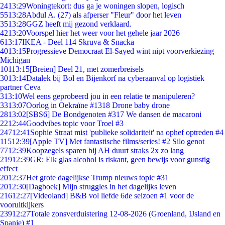
24
13:29
Woningtekort: dus ga je woningen slopen, logisch
55
13:28
Abdul A. (27) als afperser "Fleur" door het leven
35
13:28
GGZ heeft mij gezond verklaard.
42
13:20
Voorspel hier het weer voor het gehele jaar 2026
6
13:17
IKEA - Deel 114 Skruva & Snacka
40
13:15
Progressieve Democraat El-Sayed wint nipt voorverkiezing
Michigan
101
13:15
[Breien] Deel 21, met zomerbreisels
30
13:14
Datalek bij Bol en Bijenkorf na cyberaanval op logistiek
partner Ceva
3
13:10
Wel eens geprobeerd jou in een relatie te manipuleren?
33
13:07
Oorlog in Oekraïne #1318 Drone baby drone
28
13:02
[SBS6] De Bondgenoten #317 We dansen de macaroni
22
12:44
Goodvibes topic voor Troel #3
247
12:41
Sophie Straat mist 'publieke solidariteit' na ophef optreden #4
115
12:39
[Apple TV] Met fantastische films/series! #2 Silo genot
77
12:39
Koopzegels sparen bij AH duurt straks 2x zo lang
219
12:39
GR: Elk glas alcohol is riskant, geen bewijs voor gunstig
effect
20
12:37
Het grote dagelijkse Trump nieuws topic #31
20
12:30
[Dagboek] Mijn struggles in het dagelijks leven
216
12:27
[Videoland] B&B vol liefde 6de seizoen #1 voor de
vooruitkijkers
239
12:27
Totale zonsverduistering 12-08-2026 (Groenland, IJsland en
Spanje) #1