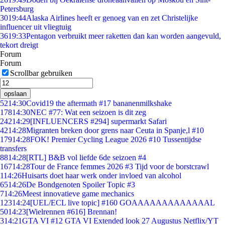
Petersburg
30
19:44
Alaska Airlines heeft er genoeg van en zet Christelijke
influencer uit vliegtuig
36
19:33
Pentagon verbruikt meer raketten dan kan worden aangevuld,
tekort dreigt
Forum
Forum
Scrollbar gebruiken
opslaan
52
14:30
Covid19 the aftermath #17 bananenmilkshake
178
14:30
NEC #77: Wat een seizoen is dit zeg
242
14:29
[INFLUENCERS #294] supermarkt Safari
42
14:28
Migranten breken door grens naar Ceuta in Spanje,l #10
179
14:28
FOK! Premier Cycling League 2026 #10 Tussentijdse
transfers
88
14:28
[RTL] B&B vol liefde 6de seizoen #4
167
14:28
Tour de France femmes 2026 #3 Tijd voor de borstcrawl
1
14:26
Huisarts doet haar werk onder invloed van alcohol
65
14:26
De Bondgenoten Spoiler Topic #3
7
14:26
Meest innovatieve game mechanics
123
14:24
[UEL/ECL live topic] #160 GOAAAAAAAAAAAAAL
50
14:23
[Wielrennen #616] Brennan!
3
14:21
GTA VI #12 GTA VI Extended look 27 Augustus Netflix/YT