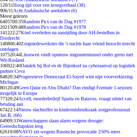
1
20/11
Hoog tijd voor een kroegverhaal (38)
9
06/11
Acht Andalusische anekdotes (6)
Meest gelezen
64057
00:35
Random Pics van de Dag #1977
20215
09:48
Random Pics van de Dag #1978
1412
22:27
Kind overleden na aanrijding door AH-bestelbus in
Dordrecht
1408
06:40
Zorgmedewerkster die 's nachts haar vriend bezocht terecht
ontslagen
1075
20:44
Litouwen vindt opnieuw migrantentunnel onder grens met
Wit-Rusland
1069
22:40
Datalek bij Bol en de Bijenkorf na cyberaanval op logistiek
partner Ceva
848
20:34
Progressieve Democraat El-Sayed wint nipt voorverkiezing
Michigan
801
20:49
Geen Qatar en Abu Dhabi? Dan eindigt Formule 1-seizoen
mogelijk in Europa
773
20:24
Accell, moederbedrijf Sparta en Batavus, vraagt uitstel van
betaling aan
674
22:14
Nieuw slachtoffer in kindermisbruikzaak zorgprofessional
Jan B. (66)
649
09:33
Waterschappen slaan alarm wegens droogte:
Gereedschapskist leeg
626
10:08
NAVO zet wegens Russische provocatie 250% meer