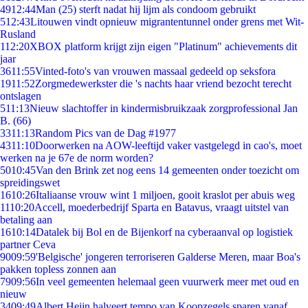
49
12:44
Man (25) sterft nadat hij lijm als condoom gebruikt
5
12:43
Litouwen vindt opnieuw migrantentunnel onder grens met Wit-
Rusland
1
12:20
XBOX platform krijgt zijn eigen "Platinum" achievements dit
jaar
36
11:55
Vinted-foto's van vrouwen massaal gedeeld op seksfora
19
11:52
Zorgmedewerkster die 's nachts haar vriend bezocht terecht
ontslagen
5
11:13
Nieuw slachtoffer in kindermisbruikzaak zorgprofessional Jan
B. (66)
33
11:13
Random Pics van de Dag #1977
43
11:10
Doorwerken na AOW-leeftijd vaker vastgelegd in cao's, moet
werken na je 67e de norm worden?
50
10:45
Van den Brink zet nog eens 14 gemeenten onder toezicht om
spreidingswet
16
10:26
Italiaanse vrouw wint 1 miljoen, gooit kraslot per abuis weg
11
10:20
Accell, moederbedrijf Sparta en Batavus, vraagt uitstel van
betaling aan
16
10:14
Datalek bij Bol en de Bijenkorf na cyberaanval op logistiek
partner Ceva
90
09:59
'Belgische' jongeren terroriseren Galderse Meren, maar Boa's
pakken topless zonnen aan
79
09:56
In veel gemeenten helemaal geen vuurwerk meer met oud en
nieuw
34
09:49
Albert Heijn halveert tempo van Koopzegels sparen vanaf