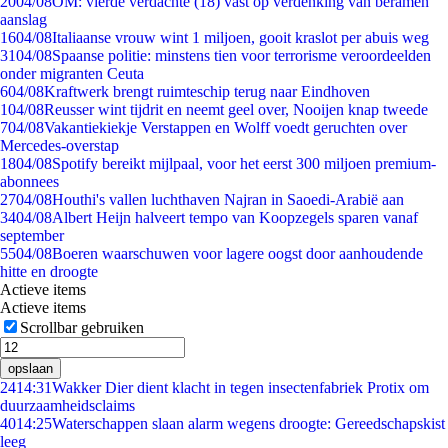
20
04/08
OM: vierde verdachte (18) vast op verdenking van beramen
aanslag
16
04/08
Italiaanse vrouw wint 1 miljoen, gooit kraslot per abuis weg
31
04/08
Spaanse politie: minstens tien voor terrorisme veroordeelden
onder migranten Ceuta
6
04/08
Kraftwerk brengt ruimteschip terug naar Eindhoven
1
04/08
Reusser wint tijdrit en neemt geel over, Nooijen knap tweede
7
04/08
Vakantiekiekje Verstappen en Wolff voedt geruchten over
Mercedes-overstap
18
04/08
Spotify bereikt mijlpaal, voor het eerst 300 miljoen premium-
abonnees
27
04/08
Houthi's vallen luchthaven Najran in Saoedi-Arabië aan
34
04/08
Albert Heijn halveert tempo van Koopzegels sparen vanaf
september
55
04/08
Boeren waarschuwen voor lagere oogst door aanhoudende
hitte en droogte
Actieve items
Actieve items
Scrollbar gebruiken
opslaan
24
14:31
Wakker Dier dient klacht in tegen insectenfabriek Protix om
duurzaamheidsclaims
40
14:25
Waterschappen slaan alarm wegens droogte: Gereedschapskist
leeg