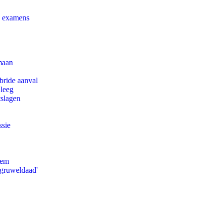
e examens
maan
bride aanval
 leeg
tslagen
ssie
eem
'gruweldaad'