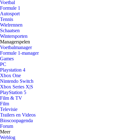
Voetbal
Formule 1
Autosport
Tennis
Wielrennen
Schaatsen
Wintersporten
Managerspelen
Voetbalmanager
Formule 1-manager
Games
PC
Playstation 4
Xbox One
Nintendo Switch
Xbox Series X|S
PlayStation 5
Film & TV
Film
Televisie
Trailers en Videos
Bioscoopagenda
Forum
Meer
Weblog