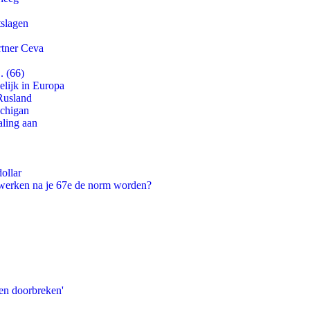
tslagen
rtner Ceva
. (66)
lijk in Europa
Rusland
ichigan
aling aan
ollar
 werken na je 67e de norm worden?
en doorbreken'