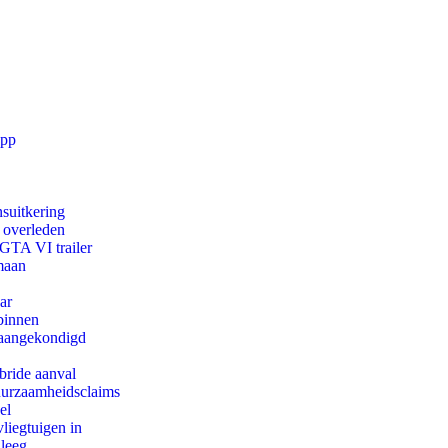
app
suitkering
d overleden
 GTA VI trailer
maan
ar
binnen
g aangekondigd
bride aanval
duurzaamheidsclaims
el
iegtuigen in
 leeg