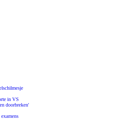
lschilmesje
orte in VS
pen doorbreken'
e examens