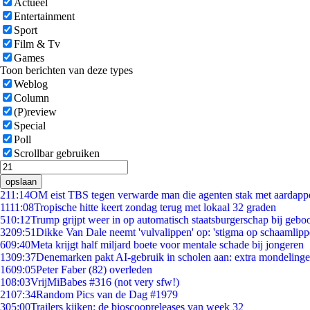
Actueel
Entertainment
Sport
Film & Tv
Games
Toon berichten van deze types
Weblog
Column
(P)review
Special
Poll
Scrollbar gebruiken
opslaan
2
11:14
OM eist TBS tegen verwarde man die agenten stak met aardappe
11
11:08
Tropische hitte keert zondag terug met lokaal 32 graden
5
10:12
Trump grijpt weer in op automatisch staatsburgerschap bij gebo
32
09:51
Dikke Van Dale neemt 'vulvalippen' op: 'stigma op schaamlip
6
09:40
Meta krijgt half miljard boete voor mentale schade bij jongeren
13
09:37
Denemarken pakt AI-gebruik in scholen aan: extra mondeling
16
09:05
Peter Faber (82) overleden
1
08:03
VrijMiBabes #316 (not very sfw!)
21
07:34
Random Pics van de Dag #1979
3
05:00
Trailers kijken: de bioscoopreleases van week 32