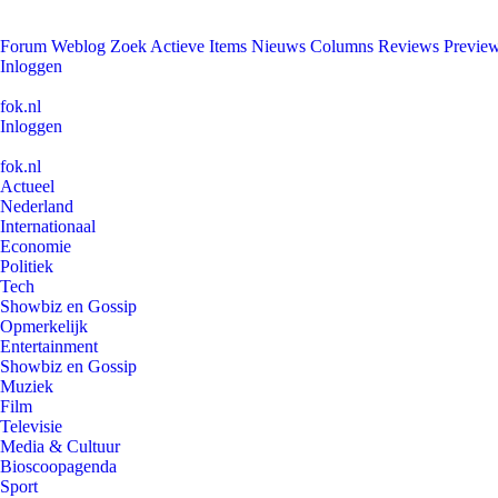
Forum
Weblog
Zoek
Actieve Items
Nieuws
Columns
Reviews
Previe
Inloggen
fok.nl
Inloggen
fok.nl
Actueel
Nederland
Internationaal
Economie
Politiek
Tech
Showbiz en Gossip
Opmerkelijk
Entertainment
Showbiz en Gossip
Muziek
Film
Televisie
Media & Cultuur
Bioscoopagenda
Sport