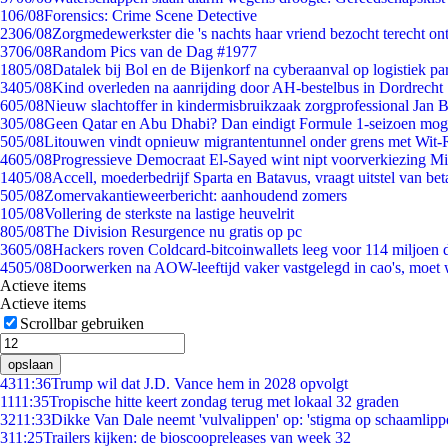
1
06/08
Forensics: Crime Scene Detective
23
06/08
Zorgmedewerkster die 's nachts haar vriend bezocht terecht on
37
06/08
Random Pics van de Dag #1977
18
05/08
Datalek bij Bol en de Bijenkorf na cyberaanval op logistiek pa
34
05/08
Kind overleden na aanrijding door AH-bestelbus in Dordrecht
6
05/08
Nieuw slachtoffer in kindermisbruikzaak zorgprofessional Jan B
3
05/08
Geen Qatar en Abu Dhabi? Dan eindigt Formule 1-seizoen moge
5
05/08
Litouwen vindt opnieuw migrantentunnel onder grens met Wit-
46
05/08
Progressieve Democraat El-Sayed wint nipt voorverkiezing M
14
05/08
Accell, moederbedrijf Sparta en Batavus, vraagt uitstel van bet
5
05/08
Zomervakantieweerbericht: aanhoudend zomers
1
05/08
Vollering de sterkste na lastige heuvelrit
8
05/08
The Division Resurgence nu gratis op pc
36
05/08
Hackers roven Coldcard-bitcoinwallets leeg voor 114 miljoen d
45
05/08
Doorwerken na AOW-leeftijd vaker vastgelegd in cao's, moet
Actieve items
Actieve items
Scrollbar gebruiken
opslaan
43
11:36
Trump wil dat J.D. Vance hem in 2028 opvolgt
11
11:35
Tropische hitte keert zondag terug met lokaal 32 graden
32
11:33
Dikke Van Dale neemt 'vulvalippen' op: 'stigma op schaamlipp
3
11:25
Trailers kijken: de bioscoopreleases van week 32