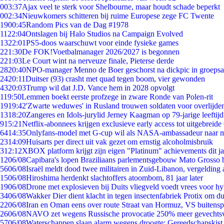
0
03:37
Ajax veel te sterk voor Shelbourne, maar houdt schade beperkt
0
02:34
Nieuwkomers schitteren bij ruime Europese zege FC Twente
19
00:45
Random Pics van de Dag #1978
11
22:04
Ontslagen bij Halo Studios na Campaign Evolved
13
22:01
PS5-doos waarschuwt voor einde fysieke games
2
21:30
De FOK!Voetbalmanager 2026/2027 is begonnen
2
21:03
Le Court wint na nerveuze finale, Pieterse derde
28
20:40
NPO-manager Menno de Boer geschorst na dickpic in groeps
24
20:11
Duitser (93) crasht met quad tegen boom, vier gewonden
43
20:03
Trump wil dat J.D. Vance hem in 2028 opvolgt
1
19:50
Lemmen boekt eerste profzege in zware Ronde van Polen-rit
19
19:42
'Zwarte weduwes' in Rusland trouwen soldaten voor overlijden
13
18:20
Zangeres en Idols-jurylid Jerney Kaagman op 79-jarige leeftij
9
15:21
Netflix-abonnees krijgen exclusieve early access tot uitgebreide
64
14:35
Onlyfans-model met G-cup wil als NASA-ambassadeur naar 
23
14:09
Huisarts per direct uit vak gezet om ernstig alcoholmisbruik
3
12:12
XBOX platform krijgt zijn eigen "Platinum" achievements dit ja
12
06/08
Capibara's lopen Braziliaans parlementsgebouw Mato Grosso 
56
06/08
Israël meldt dood twee militairen in Zuid-Libanon, vergeldin
15
06/08
Hiroshima herdenkt slachtoffers atoombom, 81 jaar later
19
06/08
Drone met explosieven bij Duits vliegveld voedt vrees voor hy
34
06/08
Wakker Dier dient klacht in tegen insectenfabriek Protix om 
22
06/08
Iran en Oman eens over route Straat van Hormuz, VS buitensp
26
06/08
NAVO zet wegens Russische provocatie 250% meer gevechtsvl
57
06/08
Waterschappen slaan alarm wegens droogte: Gereedschapskist