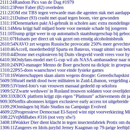
21
11:24
Random Pics van de Dag #1979
16
11:23
Peter Faber (82) overleden
2
11:22
OM eist TBS tegen verwarde man die agenten stak met aardappe
24
11:21
Duitser (93) crasht met quad tegen boom, vier gewonden
13
11:19
Denemarken pakt AI-gebruik in scholen aan: extra mondeling
6
11:14
Meta krijgt half miljard boete voor mentale schade bij jongeren
5
11:10
Trump grijpt weer in op automatisch staatsburgerschap bij gebo
23
11:07
Huisarts per direct uit vak gezet om ernstig alcoholmisbruik
26
10:54
NAVO zet wegens Russische provocatie 250% meer gevechtsvl
14
10:46
Accell, moederbedrijf Sparta en Batavus, vraagt uitstel van bet
19
10:44
Drone met explosieven bij Duits vliegveld voedt vrees voor hy
64
10:36
Onlyfans-model met G-cup wil als NASA-ambassadeur naar 
28
10:24
NPO-manager Menno de Boer geschorst na dickpic in groeps
13
10:22
PS5-doos waarschuwt voor einde fysieke games
57
10:16
Waterschappen slaan alarm wegens droogte: Gereedschapskist
56
09:59
Israël meldt dood twee militairen in Zuid-Libanon, vergeldin
39
09:53
Vinted-foto's van vrouwen massaal gedeeld op seksfora
19
09:52
'Zwarte weduwes' in Rusland trouwen soldaten voor overlijden
3
09:33
XBOX platform krijgt zijn eigen "Platinum" achievements dit ja
9
09:30
Netflix-abonnees krijgen exclusieve early access tot uitgebreide
11
09:29
Ontslagen bij Halo Studios na Campaign Evolved
46
09:22
Progressieve Democraat El-Sayed wint nipt voorverkiezing M
1
08:22
VrijMiBabes #316 (not very sfw!)
34
08:18
Wakker Dier dient klacht in tegen insectenfabriek Protix om 
13
06:11
Zangeres en Idols-jurylid Jerney Kaagman op 79-jarige leeftijd