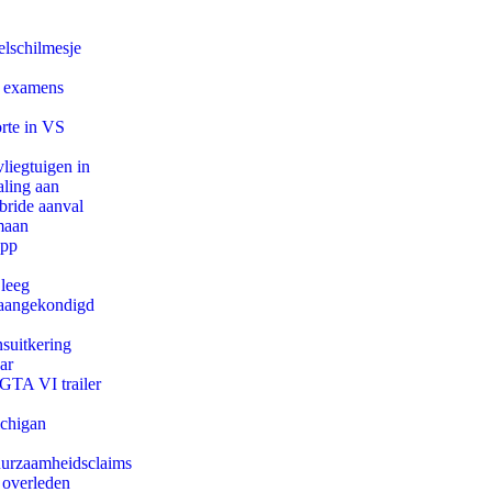
lschilmesje
e examens
orte in VS
iegtuigen in
aling aan
bride aanval
maan
app
 leeg
g aangekondigd
suitkering
ar
 GTA VI trailer
ichigan
duurzaamheidsclaims
 overleden