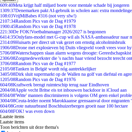
6
09:40
Meta krijgt half miljard boete voor mentale schade bij jongeren
13
09:37
Denemarken pakt AI-gebruik in scholen aan: extra mondeling
1
08:03
VrijMiBabes #316 (not very sfw!)
21
07:34
Random Pics van de Dag #1979
19
00:45
Random Pics van de Dag #1978
2
21:30
De FOK!Voetbalmanager 2026/2027 is begonnen
64
14:35
Onlyfans-model met G-cup wil als NASA-ambassadeur naar 
23
14:09
Huisarts per direct uit vak gezet om ernstig alcoholmisbruik
19
06/08
Drone met explosieven bij Duits vliegveld voedt vrees voor hy
57
06/08
Waterschappen slaan alarm wegens droogte: Gereedschapskist
23
06/08
Zorgmedewerkster die 's nachts haar vriend bezocht terecht on
37
06/08
Random Pics van de Dag #1977
21
05/08
Tanken in België wordt nóg aantrekkelijker
34
05/08
Dirk sluit supermarkt op de Wallen na golf van diefstal en agre
12
05/08
Random Pics van de Dag #1976
6
04/08
Kraftwerk brengt ruimteschip terug naar Eindhoven
20
04/08
Apple vecht Britse eis tot inbouwen backdoor in iCloud aan
85
04/08
'Witte' mannen discrimineren is volgens OM geen enkel probl
30
04/08
Ceuta-leider noemt Marokkaanse grensaanval door migranten 
6
04/08
Grote natuurbrand Boschhuizerbergen groeit naar 100 hectare
6
04/08
FOK! was even down
Laatste items
Laatste items
Toon berichten uit deze thema's