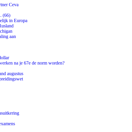
rtner Ceva
. (66)
lijk in Europa
Rusland
ichigan
aling aan
ollar
 werken na je 67e de norm worden?
and augustus
preidingswet
suitkering
 examens