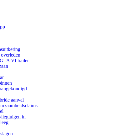
app
suitkering
d overleden
 GTA VI trailer
maan
ar
binnen
g aangekondigd
bride aanval
duurzaamheidsclaims
el
iegtuigen in
 leeg
tslagen