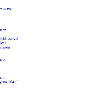
 examens
maan
bride aanval
 leeg
tslagen
ssie
eem
'gruweldaad'