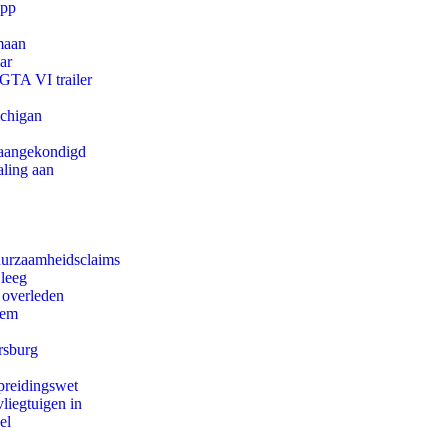
app
maan
ar
 GTA VI trailer
ichigan
g aangekondigd
aling aan
duurzaamheidsclaims
 leeg
 overleden
eem
rsburg
preidingswet
iegtuigen in
el