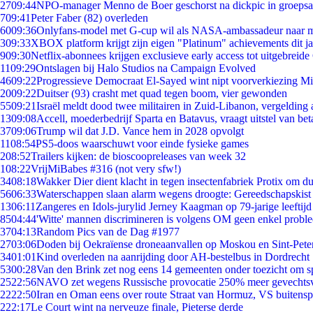
27
09:44
NPO-manager Menno de Boer geschorst na dickpic in groeps
7
09:41
Peter Faber (82) overleden
60
09:36
Onlyfans-model met G-cup wil als NASA-ambassadeur naar 
3
09:33
XBOX platform krijgt zijn eigen "Platinum" achievements dit ja
9
09:30
Netflix-abonnees krijgen exclusieve early access tot uitgebreide
11
09:29
Ontslagen bij Halo Studios na Campaign Evolved
46
09:22
Progressieve Democraat El-Sayed wint nipt voorverkiezing M
20
09:22
Duitser (93) crasht met quad tegen boom, vier gewonden
55
09:21
Israël meldt dood twee militairen in Zuid-Libanon, vergeldin
13
09:08
Accell, moederbedrijf Sparta en Batavus, vraagt uitstel van bet
37
09:06
Trump wil dat J.D. Vance hem in 2028 opvolgt
11
08:54
PS5-doos waarschuwt voor einde fysieke games
2
08:52
Trailers kijken: de bioscoopreleases van week 32
1
08:22
VrijMiBabes #316 (not very sfw!)
34
08:18
Wakker Dier dient klacht in tegen insectenfabriek Protix om 
56
06:33
Waterschappen slaan alarm wegens droogte: Gereedschapskist
13
06:11
Zangeres en Idols-jurylid Jerney Kaagman op 79-jarige leeftijd
85
04:44
'Witte' mannen discrimineren is volgens OM geen enkel probl
37
04:13
Random Pics van de Dag #1977
27
03:06
Doden bij Oekraïense droneaanvallen op Moskou en Sint-Pete
34
01:01
Kind overleden na aanrijding door AH-bestelbus in Dordrecht
53
00:28
Van den Brink zet nog eens 14 gemeenten onder toezicht om s
25
22:56
NAVO zet wegens Russische provocatie 250% meer gevechtsvl
22
22:50
Iran en Oman eens over route Straat van Hormuz, VS buitensp
2
22:17
Le Court wint na nerveuze finale, Pieterse derde