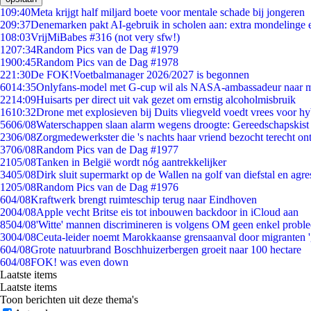
1
09:40
Meta krijgt half miljard boete voor mentale schade bij jongeren
2
09:37
Denemarken pakt AI-gebruik in scholen aan: extra mondelinge
1
08:03
VrijMiBabes #316 (not very sfw!)
12
07:34
Random Pics van de Dag #1979
19
00:45
Random Pics van de Dag #1978
2
21:30
De FOK!Voetbalmanager 2026/2027 is begonnen
60
14:35
Onlyfans-model met G-cup wil als NASA-ambassadeur naar 
22
14:09
Huisarts per direct uit vak gezet om ernstig alcoholmisbruik
16
10:32
Drone met explosieven bij Duits vliegveld voedt vrees voor hy
56
06/08
Waterschappen slaan alarm wegens droogte: Gereedschapskist
23
06/08
Zorgmedewerkster die 's nachts haar vriend bezocht terecht on
37
06/08
Random Pics van de Dag #1977
21
05/08
Tanken in België wordt nóg aantrekkelijker
34
05/08
Dirk sluit supermarkt op de Wallen na golf van diefstal en agre
12
05/08
Random Pics van de Dag #1976
6
04/08
Kraftwerk brengt ruimteschip terug naar Eindhoven
20
04/08
Apple vecht Britse eis tot inbouwen backdoor in iCloud aan
85
04/08
'Witte' mannen discrimineren is volgens OM geen enkel probl
30
04/08
Ceuta-leider noemt Marokkaanse grensaanval door migranten 
6
04/08
Grote natuurbrand Boschhuizerbergen groeit naar 100 hectare
6
04/08
FOK! was even down
Laatste items
Laatste items
Toon berichten uit deze thema's