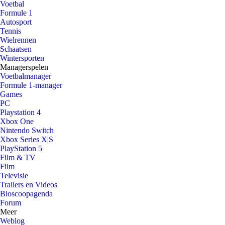
Voetbal
Formule 1
Autosport
Tennis
Wielrennen
Schaatsen
Wintersporten
Managerspelen
Voetbalmanager
Formule 1-manager
Games
PC
Playstation 4
Xbox One
Nintendo Switch
Xbox Series X|S
PlayStation 5
Film & TV
Film
Televisie
Trailers en Videos
Bioscoopagenda
Forum
Meer
Weblog