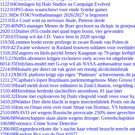
11
22:04
Ontslagen bij Halo Studios na Campaign Evolved
11
22:01
PS5-doos waarschuwt voor einde fysieke games
2
21:30
De FOK!Voetbalmanager 2026/2027 is begonnen
2
21:03
Le Court wint na nerveuze finale, Pieterse derde
27
20:40
NPO-manager Menno de Boer geschorst na dickpic in groeps
20
20:11
Duitser (93) crasht met quad tegen boom, vier gewonden
37
20:03
Trump wil dat J.D. Vance hem in 2028 opvolgt
1
19:50
Lemmen boekt eerste profzege in zware Ronde van Polen-rit
19
19:42
'Zwarte weduwes' in Rusland trouwen soldaten voor overlijden
13
18:20
Zangeres en Idols-jurylid Jerney Kaagman op 79-jarige leeftij
9
15:21
Netflix-abonnees krijgen exclusieve early access tot uitgebreide
60
14:35
Onlyfans-model met G-cup wil als NASA-ambassadeur naar 
22
14:09
Huisarts per direct uit vak gezet om ernstig alcoholmisbruik
3
12:12
XBOX platform krijgt zijn eigen "Platinum" achievements dit ja
12
11:27
Capibara's lopen Braziliaans parlementsgebouw Mato Grosso 
55
10:59
Israël meldt dood twee militairen in Zuid-Libanon, vergeldin
15
10:48
Hiroshima herdenkt slachtoffers atoombom, 81 jaar later
16
10:32
Drone met explosieven bij Duits vliegveld voedt vrees voor hy
34
10:28
Wakker Dier dient klacht in tegen insectenfabriek Protix om 
22
10:16
Iran en Oman eens over route Straat van Hormuz, VS buitensp
25
10:08
NAVO zet wegens Russische provocatie 250% meer gevechtsvl
56
06/08
Waterschappen slaan alarm wegens droogte: Gereedschapskist
1
06/08
Forensics: Crime Scene Detective
23
06/08
Zorgmedewerkster die 's nachts haar vriend bezocht terecht on
37
06/08
Random Pics van de Dag #1977