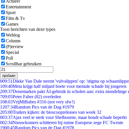
Actueel
Entertainment
Sport
Film & Tv
Games
Toon berichten van deze types
Weblog
Column
(P)review
Special
Poll
Scrollbar gebruiken
opslaan
0
09:51
Dikke Van Dale neemt 'vulvalippen' op: 'stigma op schaamlippe
1
09:40
Meta krijgt half miljard boete voor mentale schade bij jongeren
2
09:37
Denemarken pakt AI-gebruik in scholen aan: extra mondelinge
7
09:05
Peter Faber (82) overleden
1
08:03
VrijMiBabes #316 (not very sfw!)
12
07:34
Random Pics van de Dag #1979
2
05:00
Trailers kijken: de bioscoopreleases van week 32
0
03:37
Ajax veel te sterk voor Shelbourne, maar houdt schade beperkt
0
02:34
Nieuwkomers schitteren bij ruime Europese zege FC Twente
19
00:45
Random Pics van de Dag #1978