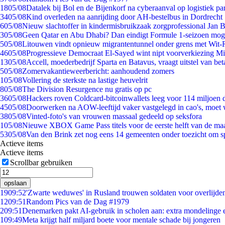
18
05/08
Datalek bij Bol en de Bijenkorf na cyberaanval op logistiek pa
34
05/08
Kind overleden na aanrijding door AH-bestelbus in Dordrecht
6
05/08
Nieuw slachtoffer in kindermisbruikzaak zorgprofessional Jan B
3
05/08
Geen Qatar en Abu Dhabi? Dan eindigt Formule 1-seizoen moge
5
05/08
Litouwen vindt opnieuw migrantentunnel onder grens met Wit-
46
05/08
Progressieve Democraat El-Sayed wint nipt voorverkiezing M
13
05/08
Accell, moederbedrijf Sparta en Batavus, vraagt uitstel van bet
5
05/08
Zomervakantieweerbericht: aanhoudend zomers
1
05/08
Vollering de sterkste na lastige heuvelrit
8
05/08
The Division Resurgence nu gratis op pc
36
05/08
Hackers roven Coldcard-bitcoinwallets leeg voor 114 miljoen d
45
05/08
Doorwerken na AOW-leeftijd vaker vastgelegd in cao's, moet
38
05/08
Vinted-foto's van vrouwen massaal gedeeld op seksfora
1
05/08
Nieuwe XBOX Game Pass titels voor de eerste helft van de ma
53
05/08
Van den Brink zet nog eens 14 gemeenten onder toezicht om s
Actieve items
Actieve items
Scrollbar gebruiken
opslaan
19
09:52
'Zwarte weduwes' in Rusland trouwen soldaten voor overlijden
12
09:51
Random Pics van de Dag #1979
2
09:51
Denemarken pakt AI-gebruik in scholen aan: extra mondelinge
1
09:49
Meta krijgt half miljard boete voor mentale schade bij jongeren