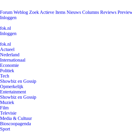
Forum
Weblog
Zoek
Actieve Items
Nieuws
Columns
Reviews
Previe
Inloggen
fok.nl
Inloggen
fok.nl
Actueel
Nederland
Internationaal
Economie
Politiek
Tech
Showbiz en Gossip
Opmerkelijk
Entertainment
Showbiz en Gossip
Muziek
Film
Televisie
Media & Cultuur
Bioscoopagenda
Sport