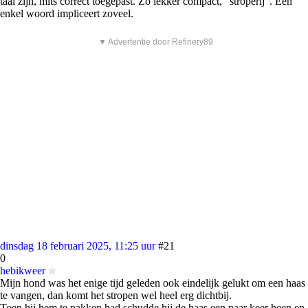
taal zijn, mits correct toegepast. Zo lekker compact, "stroperij". Een
enkel woord impliceert zoveel.
▼ Advertentie door Refinery89
dinsdag 18 februari 2025, 11:25 uur
#21
0
hebikweer
Mijn hond was het enige tijd geleden ook eindelijk gelukt om een haas
te vangen, dan komt het stropen wel heel erg dichtbij.
Toen hij hem te pakken had schudde hij de haas een paar keer heen en