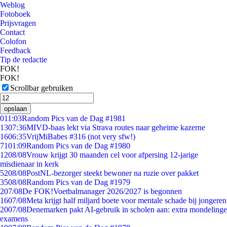
Weblog
Fotoboek
Prijsvragen
Contact
Colofon
Feedback
Tip de redactie
FOK!
FOK!
Scrollbar gebruiken
opslaan
0
11:03
Random Pics van de Dag #1981
13
07:36
MIVD-baas lekt via Strava routes naar geheime kazerne
16
06:35
VrijMiBabes #316 (not very sfw!)
71
01:09
Random Pics van de Dag #1980
12
08/08
Vrouw krijgt 30 maanden cel voor afpersing 12-jarige
misdienaar in kerk
52
08/08
PostNL-bezorger steekt bewoner na ruzie over pakket
35
08/08
Random Pics van de Dag #1979
2
07/08
De FOK!Voetbalmanager 2026/2027 is begonnen
16
07/08
Meta krijgt half miljard boete voor mentale schade bij jongeren
20
07/08
Denemarken pakt AI-gebruik in scholen aan: extra mondelinge
examens