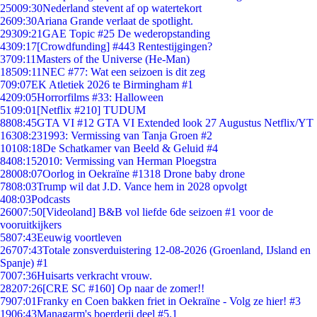
250
09:30
Nederland stevent af op watertekort
26
09:30
Ariana Grande verlaat de spotlight.
293
09:21
GAE Topic #25 De wederopstanding
43
09:17
[Crowdfunding] #443 Rentestijgingen?
37
09:11
Masters of the Universe (He-Man)
185
09:11
NEC #77: Wat een seizoen is dit zeg
7
09:07
EK Atletiek 2026 te Birmingham #1
42
09:05
Horrorfilms #33: Halloween
51
09:01
[Netflix #210] TUDUM
88
08:45
GTA VI #12 GTA VI Extended look 27 Augustus Netflix/YT
163
08:23
1993: Vermissing van Tanja Groen #2
101
08:18
De Schatkamer van Beeld & Geluid #4
84
08:15
2010: Vermissing van Herman Ploegstra
280
08:07
Oorlog in Oekraïne #1318 Drone baby drone
78
08:03
Trump wil dat J.D. Vance hem in 2028 opvolgt
4
08:03
Podcasts
260
07:50
[Videoland] B&B vol liefde 6de seizoen #1 voor de
vooruitkijkers
58
07:43
Eeuwig voortleven
267
07:43
Totale zonsverduistering 12-08-2026 (Groenland, IJsland en
Spanje) #1
70
07:36
Huisarts verkracht vrouw.
282
07:26
[CRE SC #160] Op naar de zomer!!
79
07:01
Franky en Coen bakken friet in Oekraïne - Volg ze hier! #3
19
06:43
Managarm's boerderij deel #5.1