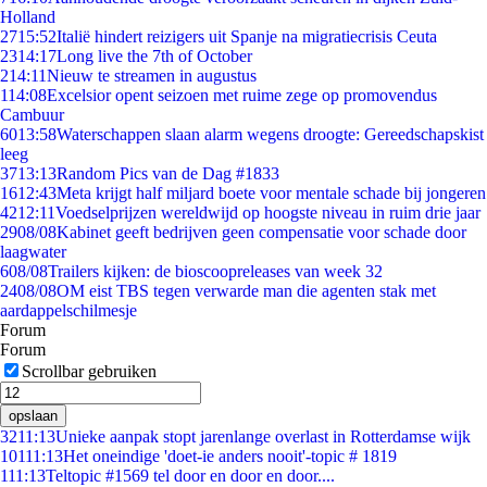
Holland
27
15:52
Italië hindert reizigers uit Spanje na migratiecrisis Ceuta
23
14:17
Long live the 7th of October
2
14:11
Nieuw te streamen in augustus
1
14:08
Excelsior opent seizoen met ruime zege op promovendus
Cambuur
60
13:58
Waterschappen slaan alarm wegens droogte: Gereedschapskist
leeg
37
13:13
Random Pics van de Dag #1833
16
12:43
Meta krijgt half miljard boete voor mentale schade bij jongeren
42
12:11
Voedselprijzen wereldwijd op hoogste niveau in ruim drie jaar
29
08/08
Kabinet geeft bedrijven geen compensatie voor schade door
laagwater
6
08/08
Trailers kijken: de bioscoopreleases van week 32
24
08/08
OM eist TBS tegen verwarde man die agenten stak met
aardappelschilmesje
Forum
Forum
Scrollbar gebruiken
opslaan
32
11:13
Unieke aanpak stopt jarenlange overlast in Rotterdamse wijk
101
11:13
Het oneindige 'doet-ie anders nooit'-topic # 1819
1
11:13
Teltopic #1569 tel door en door en door....