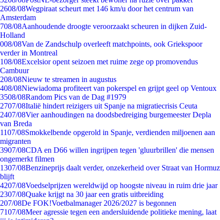
26
08/08
Wegpiraat scheurt met 146 km/u door het centrum van
Amsterdam
7
08/08
Aanhoudende droogte veroorzaakt scheuren in dijken Zuid-
Holland
0
08/08
Van de Zandschulp overleeft matchpoints, ook Griekspoor
verder in Montreal
1
08/08
Excelsior opent seizoen met ruime zege op promovendus
Cambuur
2
08/08
Nieuw te streamen in augustus
4
08/08
Niewiadoma profiteert van pokerspel en grijpt geel op Ventoux
35
08/08
Random Pics van de Dag #1979
27
07/08
Italië hindert reizigers uit Spanje na migratiecrisis Ceuta
24
07/08
Vier aanhoudingen na doodsbedreiging burgemeester Depla
van Breda
11
07/08
Smokkelbende opgerold in Spanje, verdienden miljoenen aan
migranten
39
07/08
CDA en D66 willen ingrijpen tegen 'gluurbrillen' die mensen
ongemerkt filmen
13
07/08
Benzineprijs daalt verder, onzekerheid over Straat van Hormuz
blijft
42
07/08
Voedselprijzen wereldwijd op hoogste niveau in ruim drie jaar
23
07/08
Quake krijgt na 30 jaar een gratis uitbreiding
2
07/08
De FOK!Voetbalmanager 2026/2027 is begonnen
71
07/08
Meer agressie tegen een andersluidende politieke mening, laat