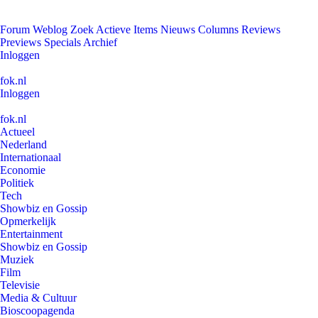
Forum
Weblog
Zoek
Actieve Items
Nieuws
Columns
Reviews
Previews
Specials
Archief
Inloggen
fok.nl
Inloggen
fok.nl
Actueel
Nederland
Internationaal
Economie
Politiek
Tech
Showbiz en Gossip
Opmerkelijk
Entertainment
Showbiz en Gossip
Muziek
Film
Televisie
Media & Cultuur
Bioscoopagenda