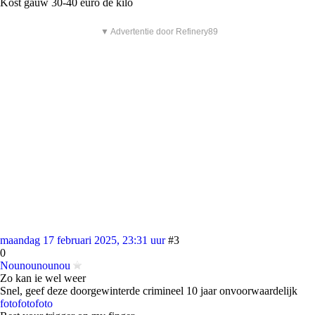
Kost gauw 30-40 euro de kilo
▼ Advertentie door Refinery89
maandag 17 februari 2025, 23:31 uur
#3
0
Nounounounou
Zo kan ie wel weer
Snel, geef deze doorgewinterde crimineel 10 jaar onvoorwaardelijk
foto
foto
foto