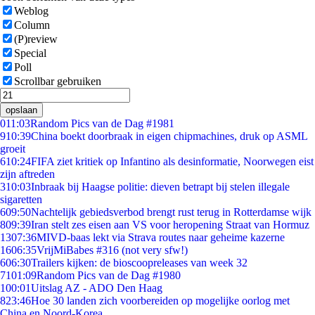
Weblog
Column
(P)review
Special
Poll
Scrollbar gebruiken
opslaan
0
11:03
Random Pics van de Dag #1981
9
10:39
China boekt doorbraak in eigen chipmachines, druk op ASML
groeit
6
10:24
FIFA ziet kritiek op Infantino als desinformatie, Noorwegen eist
zijn aftreden
3
10:03
Inbraak bij Haagse politie: dieven betrapt bij stelen illegale
sigaretten
6
09:50
Nachtelijk gebiedsverbod brengt rust terug in Rotterdamse wijk
8
09:39
Iran stelt zes eisen aan VS voor heropening Straat van Hormuz
13
07:36
MIVD-baas lekt via Strava routes naar geheime kazerne
16
06:35
VrijMiBabes #316 (not very sfw!)
6
06:30
Trailers kijken: de bioscoopreleases van week 32
71
01:09
Random Pics van de Dag #1980
1
00:01
Uitslag AZ - ADO Den Haag
8
23:46
Hoe 30 landen zich voorbereiden op mogelijke oorlog met
China en Noord-Korea