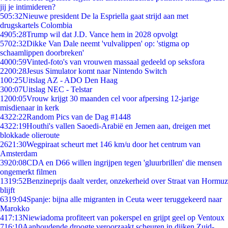
jij je intimideren?
5
05:32
Nieuwe president De la Espriella gaat strijd aan met
drugskartels Colombia
49
05:28
Trump wil dat J.D. Vance hem in 2028 opvolgt
57
02:32
Dikke Van Dale neemt 'vulvalippen' op: 'stigma op
schaamlippen doorbreken'
40
00:59
Vinted-foto's van vrouwen massaal gedeeld op seksfora
22
00:28
Jesus Simulator komt naar Nintendo Switch
1
00:25
Uitslag AZ - ADO Den Haag
3
00:07
Uitslag NEC - Telstar
12
00:05
Vrouw krijgt 30 maanden cel voor afpersing 12-jarige
misdienaar in kerk
43
22:22
Random Pics van de Dag #1448
43
22:19
Houthi's vallen Saoedi-Arabië en Jemen aan, dreigen met
blokkade olieroute
26
21:30
Wegpiraat scheurt met 146 km/u door het centrum van
Amsterdam
39
20:08
CDA en D66 willen ingrijpen tegen 'gluurbrillen' die mensen
ongemerkt filmen
13
19:52
Benzineprijs daalt verder, onzekerheid over Straat van Hormuz
blijft
63
19:04
Spanje: bijna alle migranten in Ceuta weer teruggekeerd naar
Marokko
4
17:13
Niewiadoma profiteert van pokerspel en grijpt geel op Ventoux
7
16:10
Aanhoudende droogte veroorzaakt scheuren in dijken Zuid-