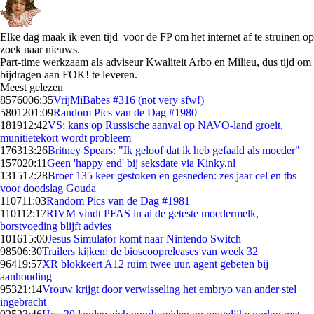
Elke dag maak ik even tijd voor de FP om het internet af te struinen op
zoek naar nieuws.
Part-time werkzaam als adviseur Kwaliteit Arbo en Milieu, dus tijd om
bijdragen aan FOK! te leveren.
Meest gelezen
85760
06:35
VrijMiBabes #316 (not very sfw!)
58012
01:09
Random Pics van de Dag #1980
1819
12:42
VS: kans op Russische aanval op NAVO-land groeit,
munitietekort wordt probleem
1763
13:26
Britney Spears: "Ik geloof dat ik heb gefaald als moeder"
1570
20:11
Geen 'happy end' bij seksdate via Kinky.nl
1315
12:28
Broer 135 keer gestoken en gesneden: zes jaar cel en tbs
voor doodslag Gouda
1107
11:03
Random Pics van de Dag #1981
1101
12:17
RIVM vindt PFAS in al de geteste moedermelk,
borstvoeding blijft advies
1016
15:00
Jesus Simulator komt naar Nintendo Switch
985
06:30
Trailers kijken: de bioscoopreleases van week 32
964
19:57
XR blokkeert A12 ruim twee uur, agent gebeten bij
aanhouding
953
21:14
Vrouw krijgt door verwisseling het embryo van ander stel
ingebracht