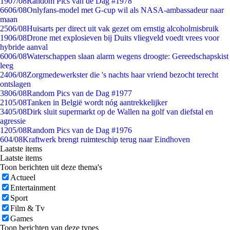
19
07/08
Random Pics van de Dag #1978
66
06/08
Onlyfans-model met G-cup wil als NASA-ambassadeur naar
maan
25
06/08
Huisarts per direct uit vak gezet om ernstig alcoholmisbruik
19
06/08
Drone met explosieven bij Duits vliegveld voedt vrees voor
hybride aanval
60
06/08
Waterschappen slaan alarm wegens droogte: Gereedschapskist
leeg
24
06/08
Zorgmedewerkster die 's nachts haar vriend bezocht terecht
ontslagen
38
06/08
Random Pics van de Dag #1977
21
05/08
Tanken in België wordt nóg aantrekkelijker
34
05/08
Dirk sluit supermarkt op de Wallen na golf van diefstal en
agressie
12
05/08
Random Pics van de Dag #1976
6
04/08
Kraftwerk brengt ruimteschip terug naar Eindhoven
Laatste items
Laatste items
Toon berichten uit deze thema's
Actueel
Entertainment
Sport
Film & Tv
Games
Toon berichten van deze types