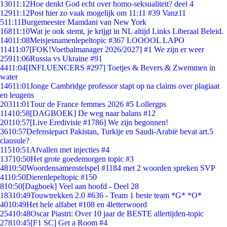
130
11:12
Hoe denkt God echt over homo-seksualiteit? deel 4
129
11:12
Post hier zo vaak mogelijk om 11:11 #39 Vanz11
5
11:11
Burgemeester Mamdani van New York
168
11:10
Wat je ook stemt, je krijgt in NL altijd Links Liberaal Beleid.
140
11:08
Meisjesnamenlepeltopic #367 LOOOOL LAPO
114
11:07
[FOK!Voetbalmanager 2026/2027] #1 We zijn er weer
259
11:06
Russia vs Ukraine #91
44
11:04
[INFLUENCERS #297] Toetjes & Bevers & Zwemmen in
water
146
11:01
Jonge Cambridge professor stapt op na claims over plagiaat
en leugens
203
11:01
Tour de France femmes 2026 #5 Lollergps
114
10:58
[DAGBOEK] De weg naar balans #12
201
10:57
[Live Eredivisie #1786] We zijn begonnen!
36
10:57
Defensiepact Pakistan, Turkije en Saudi-Arabië bevat art.5
clausule?
115
10:51
Afvallen met injecties #4
137
10:50
Het grote goedemorgen topic #3
48
10:50
Woordensamenstelspel #1184 met 2 woorden spreken SVP
41
10:50
Dierenlepeltopic #150
8
10:50
[Dagboek] Veel aan hoofd - Deel 28
183
10:49
Touwtrekken 2.0 #636 - Team 1 beste team *G* *O*
40
10:49
Het hele alfabet #108 en 4letterwoord
254
10:48
Oscar Piastri: Over 10 jaar de BESTE allertijden-topic
278
10:45
[F1 SC] Get a Room #4