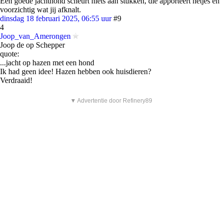
Een goede jachthond scheurt niets aan stukken, die apporteert netjes en
voorzichtig wat jij afknalt.
dinsdag 18 februari 2025, 06:55 uur
#9
4
Joop_van_Amerongen
Joop de op Schepper
quote:
...jacht op hazen met een hond
Ik had geen idee! Hazen hebben ook huisdieren?
Verdraaid!
▼ Advertentie door Refinery89