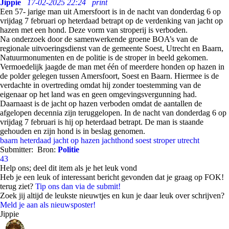
Jippie
17-02-2025 22:24
print
Een 57- jarige man uit Amersfoort is in de nacht van donderdag 6 op
vrijdag 7 februari op heterdaad betrapt op de verdenking van jacht op
hazen met een hond. Deze vorm van stroperij is verboden.
Na onderzoek door de samenwerkende groene BOA’s van de
regionale uitvoeringsdienst van de gemeente Soest, Utrecht en Baarn,
Natuurmonumenten en de politie is de stroper in beeld gekomen.
Vermoedelijk jaagde de man met één of meerdere honden op hazen in
de polder gelegen tussen Amersfoort, Soest en Baarn. Hiermee is de
verdachte in overtreding omdat hij zonder toestemming van de
eigenaar op het land was en geen omgevingsvergunning had.
Daarnaast is de jacht op hazen verboden omdat de aantallen de
afgelopen decennia zijn teruggelopen. In de nacht van donderdag 6 op
vrijdag 7 februari is hij op heterdaad betrapt. De man is staande
gehouden en zijn hond is in beslag genomen.
baarn
heterdaad
jacht op hazen
jachthond
soest
stroper
utrecht
Submitter:
Bron:
Politie
43
Help ons; deel dit item als je het leuk vond
Heb je een leuk of interessant bericht gevonden dat je graag op FOK!
terug ziet?
Tip ons dan via de submit!
Zoek jij altijd de leukste nieuwtjes en kun je daar leuk over schrijven?
Meld je aan als nieuwsposter!
Jippie