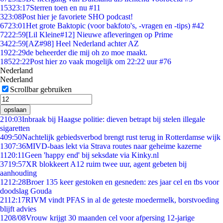
153
23:17
Sterren toen en nu #11
3
23:08
Post hier je favoriete SHO podcast!
67
23:01
Het grote Baktopic (voor bakfoto's, -vragen en -tips) #42
72
22:59
[Lil Kleine#12] Nieuwe afleveringen op Prime
34
22:59
[AZ#98] Heel Nederland achter AZ
19
22:29
de beheerder die mij oh zo moe maakt.
185
22:22
Post hier zo vaak mogelijk om 22:22 uur #76
Nederland
Nederland
Scrollbar gebruiken
opslaan
2
10:03
Inbraak bij Haagse politie: dieven betrapt bij stelen illegale
sigaretten
4
09:50
Nachtelijk gebiedsverbod brengt rust terug in Rotterdamse wijk
13
07:36
MIVD-baas lekt via Strava routes naar geheime kazerne
11
20:11
Geen 'happy end' bij seksdate via Kinky.nl
37
19:57
XR blokkeert A12 ruim twee uur, agent gebeten bij
aanhouding
12
12:28
Broer 135 keer gestoken en gesneden: zes jaar cel en tbs voor
doodslag Gouda
21
12:17
RIVM vindt PFAS in al de geteste moedermelk, borstvoeding
blijft advies
12
08/08
Vrouw krijgt 30 maanden cel voor afpersing 12-jarige