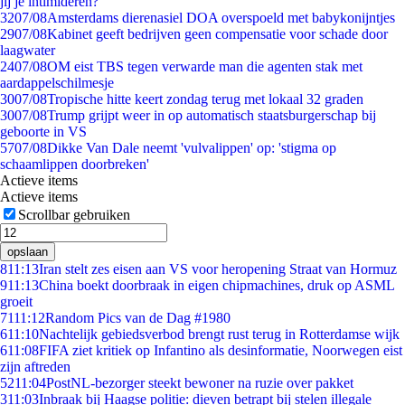
jij je intimideren?
32
07/08
Amsterdams dierenasiel DOA overspoeld met babykonijntjes
29
07/08
Kabinet geeft bedrijven geen compensatie voor schade door
laagwater
24
07/08
OM eist TBS tegen verwarde man die agenten stak met
aardappelschilmesje
30
07/08
Tropische hitte keert zondag terug met lokaal 32 graden
30
07/08
Trump grijpt weer in op automatisch staatsburgerschap bij
geboorte in VS
57
07/08
Dikke Van Dale neemt 'vulvalippen' op: 'stigma op
schaamlippen doorbreken'
Actieve items
Actieve items
Scrollbar gebruiken
opslaan
8
11:13
Iran stelt zes eisen aan VS voor heropening Straat van Hormuz
9
11:13
China boekt doorbraak in eigen chipmachines, druk op ASML
groeit
71
11:12
Random Pics van de Dag #1980
6
11:10
Nachtelijk gebiedsverbod brengt rust terug in Rotterdamse wijk
6
11:08
FIFA ziet kritiek op Infantino als desinformatie, Noorwegen eist
zijn aftreden
52
11:04
PostNL-bezorger steekt bewoner na ruzie over pakket
3
11:03
Inbraak bij Haagse politie: dieven betrapt bij stelen illegale