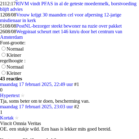
21
12:17
RIVM vindt PFAS in al de geteste moedermelk, borstvoeding
blijft advies
12
08/08
Vrouw krijgt 30 maanden cel voor afpersing 12-jarige
misdienaar in kerk
51
08/08
PostNL-bezorger steekt bewoner na ruzie over pakket
26
08/08
Wegpiraat scheurt met 146 km/u door het centrum van
Amsterdam
Font-grootte:
Normaal
Kleiner
regelhoogte :
Normaal
Kleiner
43 reacties
maandag 17 februari 2025, 22:49 uur
#1
0
Hypertext
Tja, soms beter om te doen, bescherming van.
maandag 17 februari 2025, 23:03 uur
#2
1
Kortak
Vincit Omnia Veritas
OE. een stukje wild. Een haas is lekker mits goed bereid.