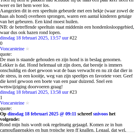
weer en liet hem weer los.
Aangezien dit in een speeltuin gebeurde met een hekje (waar zowel de
haas als hond) overheen sprongen, waren een aantal kinderen getuige
van het gebeuren. Een kind moest huilen.
NB: de betreffende speeltuin staat middenin een hondenlosloopgebied,
waar dus ook hazen rond lopen.
dinsdag 18 februari 2025, 13:57 uur
#22
0
Voncarsteine
quote:
De man is staande gehouden en zijn hond is in beslag genomen.
Lekker is dat. Hond helemaal uit zijn doen, dat beestje is immers
onschuldig en doet gewoon wat de baas verwacht en nu zit dat dier in
de stress, in een kooitje, weg van zijn speeltjes en favoriete voer. Geef
die kerel gewoon een boete van een paar duizend. Snel een
wetswijziging doorvoeren graag!
dinsdag 18 februari 2025, 13:58 uur
#23
1
Voncarsteine
quote:
Op
dinsdag 18 februari 2025 @ 09:11
schreef
snivoos
het
volgende:
Rond mijn huis wordt ook regelmatig gejaagd. Komen ze in hun
camouflagepakjes en hun typische jeep ff knallen. Legaal, dat wel,