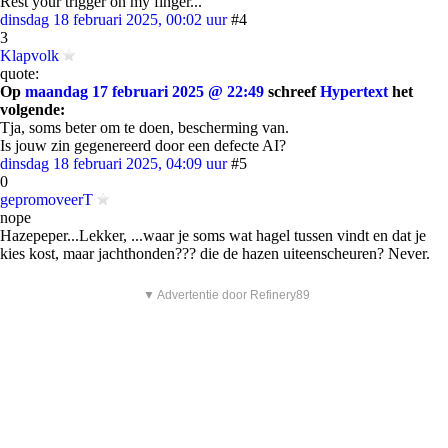
Rest your trigger on my finger...
dinsdag 18 februari 2025, 00:02 uur
#4
3
Klapvolk
quote:
Op
maandag 17 februari 2025 @ 22:49
schreef
Hypertext
het
volgende:
Tja, soms beter om te doen, bescherming van.
Is jouw zin gegenereerd door een defecte AI?
dinsdag 18 februari 2025, 04:09 uur
#5
0
gepromoveerT
nope
Hazepeper...Lekker, ...waar je soms wat hagel tussen vindt en dat je
kies kost, maar jachthonden??? die de hazen uiteenscheuren? Never.
▼ Advertentie door Refinery89