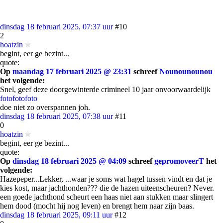
dinsdag 18 februari 2025, 07:37 uur
#10
2
hoatzin
begint, eer ge bezint...
quote:
Op
maandag 17 februari 2025 @ 23:31
schreef
Nounounounou
het volgende:
Snel, geef deze doorgewinterde crimineel 10 jaar onvoorwaardelijk
foto
foto
foto
doe niet zo overspannen joh.
dinsdag 18 februari 2025, 07:38 uur
#11
0
hoatzin
begint, eer ge bezint...
quote:
Op
dinsdag 18 februari 2025 @ 04:09
schreef
gepromoveerT
het
volgende:
Hazepeper...Lekker, ...waar je soms wat hagel tussen vindt en dat je
kies kost, maar jachthonden??? die de hazen uiteenscheuren? Never.
een goede jachthond scheurt een haas niet aan stukken maar slingert
hem dood (mocht hij nog leven) en brengt hem naar zijn baas.
dinsdag 18 februari 2025, 09:11 uur
#12