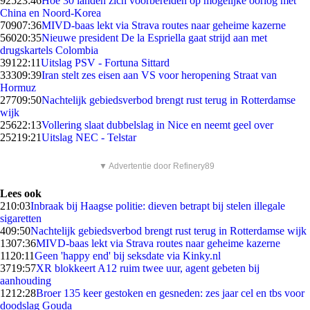
925
23:46
Hoe 30 landen zich voorbereiden op mogelijke oorlog met
China en Noord-Korea
709
07:36
MIVD-baas lekt via Strava routes naar geheime kazerne
560
20:35
Nieuwe president De la Espriella gaat strijd aan met
drugskartels Colombia
391
22:11
Uitslag PSV - Fortuna Sittard
333
09:39
Iran stelt zes eisen aan VS voor heropening Straat van
Hormuz
277
09:50
Nachtelijk gebiedsverbod brengt rust terug in Rotterdamse
wijk
256
22:13
Vollering slaat dubbelslag in Nice en neemt geel over
252
19:21
Uitslag NEC - Telstar
▼ Advertentie door Refinery89
Lees ook
2
10:03
Inbraak bij Haagse politie: dieven betrapt bij stelen illegale
sigaretten
4
09:50
Nachtelijk gebiedsverbod brengt rust terug in Rotterdamse wijk
13
07:36
MIVD-baas lekt via Strava routes naar geheime kazerne
11
20:11
Geen 'happy end' bij seksdate via Kinky.nl
37
19:57
XR blokkeert A12 ruim twee uur, agent gebeten bij
aanhouding
12
12:28
Broer 135 keer gestoken en gesneden: zes jaar cel en tbs voor
doodslag Gouda