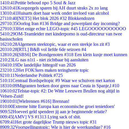
14
10:41
Petitie behoud npo 5 Soul & Jazz
126
10:41
Koopzegels sparen bij AH duurt straks 2x zo lang
130
10:41
Huisarts doet haar werk onder invloed van alcohol
271
10:40
[NET5] Het blok 2026 #32 Blokkendozen
297
10:35
Oorlog Iran #136 Bridge and powerplant day incoming?
279
10:33
Het enige echte LEGO-topic #45 LEGOOOOOOOOOOO
54
10:29
OM-Teamleider met kinderporno is oud-directeur van twee
basisscholen
162
10:28
Algemeen steektopic, waar er een steekje los zit #3
203
10:28
[RTL] B&B vol liefde 6de seizoen #4
128
10:26
[SBS6] De Bondgenoten #318 Een klein kusje moet kunnen
2
10:23
LG nas n1t1 - niet zichtbaar bij aansluiten
104
10:19
De landelijke hittegolf van 2026
232
10:12
Het FOK!kers maken teringherrie topic
92
10:11
Nederlandse Politiek #725
5
10:11
Centraal Bordspeltopic #9 Waar we schuiven met karton
183
10:09
Migranten breken door grens naar Ceuta in Spanje,l #10
106
10:02
Telstar-topic #2: De Witte Leeuwen Brullen nog altijd in
Velsen-Zuid!
190
10:01
[Wielrennen #616] Brennan!
0
10:00
Extreme hitte Europa kan economische groei tenietdoen'
9
09:52
Hoeveel geld spendeer jij aan je beginnende relatie?
0
09:45
[AMV] VS #1313 Lying sack of shit.
67
09:41
Het grote dagelijkse Trump nieuws topic #31
89
09:32
Voorspellingstopic: Wie is hier de weerkundige? #16