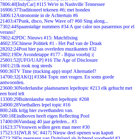
78
06:40
[IndyCar] #115 We're in Nashville Tennessee
169
06:37
Traditioneel tekenen #6; met honden
34
06:12
Astronomie in de Achtertuin #6
214
03:47
Punk, disco, New Wave of? #60 Sing along...
73
02:44
Spaanstalige nummers #34 A que calor nos pasaremos por el
verano?
78
02:42
PDC Nieuws #15: Matchfixing
46
02:35
Chinese Politiek #1 - Het Pad van de Draak
282
02:24
Post hier pas overleden muzikanten #32
28
02:19
De Avondetappe #177 - Bijna voorbij :(
258
01:52
[UFO/UAP] #16 The Age of Disclosure
16
01:21
Ik rook nog steeds
9
00:36
TV Time (tracking app) stopt! Alternatief?
147
00:32
[AKQ] #3384 Topic met vragen. En soms goede
antwoorden.
236
00:30
Nederlandse plaatsnamen lepeltopic #213 elk gehucht met
een bord telt
133
00:29
Buitenlandse steden lepeltopic #268
249
00:28
Voetballers lepel topic #16
8
00:24
Ik krijg hier zweethanden van.
5
00:18
Eindhoven heeft eigen Reflecting Pool
174
00:06
Vandaag 40 jaar geleden... #3
116
23:37
Vrouwen willen geen man meer #30
175
23:31
[WLR SC #417] Nieuw deel openen was kaputt
67
23:29
De neergang van Duitsland als lichtend voorbeeld #3