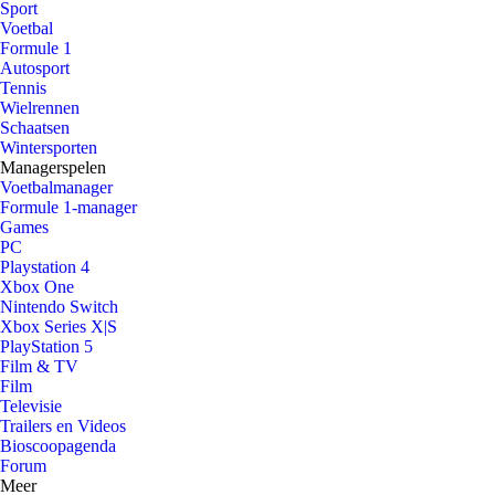
Sport
Voetbal
Formule 1
Autosport
Tennis
Wielrennen
Schaatsen
Wintersporten
Managerspelen
Voetbalmanager
Formule 1-manager
Games
PC
Playstation 4
Xbox One
Nintendo Switch
Xbox Series X|S
PlayStation 5
Film & TV
Film
Televisie
Trailers en Videos
Bioscoopagenda
Forum
Meer