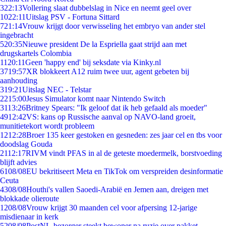
3
22:13
Vollering slaat dubbelslag in Nice en neemt geel over
10
22:11
Uitslag PSV - Fortuna Sittard
7
21:14
Vrouw krijgt door verwisseling het embryo van ander stel
ingebracht
5
20:35
Nieuwe president De la Espriella gaat strijd aan met
drugskartels Colombia
11
20:11
Geen 'happy end' bij seksdate via Kinky.nl
37
19:57
XR blokkeert A12 ruim twee uur, agent gebeten bij
aanhouding
3
19:21
Uitslag NEC - Telstar
22
15:00
Jesus Simulator komt naar Nintendo Switch
31
13:26
Britney Spears: "Ik geloof dat ik heb gefaald als moeder"
49
12:42
VS: kans op Russische aanval op NAVO-land groeit,
munitietekort wordt probleem
12
12:28
Broer 135 keer gestoken en gesneden: zes jaar cel en tbs voor
doodslag Gouda
21
12:17
RIVM vindt PFAS in al de geteste moedermelk, borstvoeding
blijft advies
61
08/08
EU bekritiseert Meta en TikTok om verspreiden desinformatie
Ceuta
43
08/08
Houthi's vallen Saoedi-Arabië en Jemen aan, dreigen met
blokkade olieroute
12
08/08
Vrouw krijgt 30 maanden cel voor afpersing 12-jarige
misdienaar in kerk
52
08/08
PostNL-bezorger steekt bewoner na ruzie over pakket