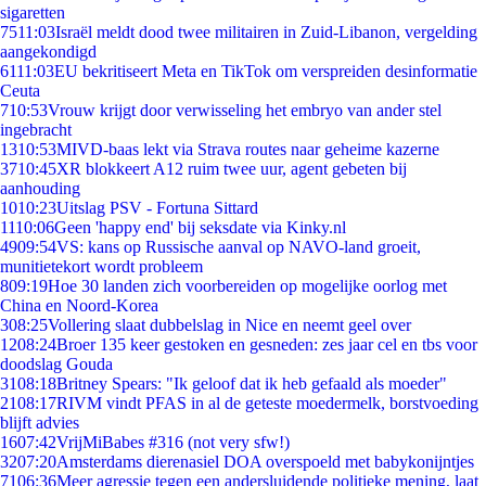
sigaretten
75
11:03
Israël meldt dood twee militairen in Zuid-Libanon, vergelding
aangekondigd
61
11:03
EU bekritiseert Meta en TikTok om verspreiden desinformatie
Ceuta
7
10:53
Vrouw krijgt door verwisseling het embryo van ander stel
ingebracht
13
10:53
MIVD-baas lekt via Strava routes naar geheime kazerne
37
10:45
XR blokkeert A12 ruim twee uur, agent gebeten bij
aanhouding
10
10:23
Uitslag PSV - Fortuna Sittard
11
10:06
Geen 'happy end' bij seksdate via Kinky.nl
49
09:54
VS: kans op Russische aanval op NAVO-land groeit,
munitietekort wordt probleem
8
09:19
Hoe 30 landen zich voorbereiden op mogelijke oorlog met
China en Noord-Korea
3
08:25
Vollering slaat dubbelslag in Nice en neemt geel over
12
08:24
Broer 135 keer gestoken en gesneden: zes jaar cel en tbs voor
doodslag Gouda
31
08:18
Britney Spears: "Ik geloof dat ik heb gefaald als moeder"
21
08:17
RIVM vindt PFAS in al de geteste moedermelk, borstvoeding
blijft advies
16
07:42
VrijMiBabes #316 (not very sfw!)
32
07:20
Amsterdams dierenasiel DOA overspoeld met babykonijntjes
71
06:36
Meer agressie tegen een andersluidende politieke mening, laat