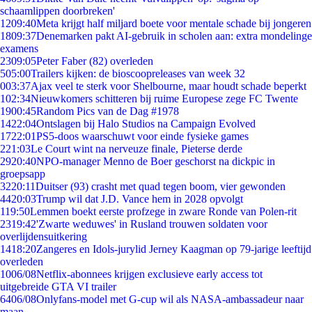
schaamlippen doorbreken'
12
09:40
Meta krijgt half miljard boete voor mentale schade bij jongeren
18
09:37
Denemarken pakt AI-gebruik in scholen aan: extra mondelinge
examens
23
09:05
Peter Faber (82) overleden
5
05:00
Trailers kijken: de bioscoopreleases van week 32
0
03:37
Ajax veel te sterk voor Shelbourne, maar houdt schade beperkt
1
02:34
Nieuwkomers schitteren bij ruime Europese zege FC Twente
19
00:45
Random Pics van de Dag #1978
14
22:04
Ontslagen bij Halo Studios na Campaign Evolved
17
22:01
PS5-doos waarschuwt voor einde fysieke games
2
21:03
Le Court wint na nerveuze finale, Pieterse derde
29
20:40
NPO-manager Menno de Boer geschorst na dickpic in
groepsapp
32
20:11
Duitser (93) crasht met quad tegen boom, vier gewonden
44
20:03
Trump wil dat J.D. Vance hem in 2028 opvolgt
1
19:50
Lemmen boekt eerste profzege in zware Ronde van Polen-rit
23
19:42
'Zwarte weduwes' in Rusland trouwen soldaten voor
overlijdensuitkering
14
18:20
Zangeres en Idols-jurylid Jerney Kaagman op 79-jarige leeftijd
overleden
10
06/08
Netflix-abonnees krijgen exclusieve early access tot
uitgebreide GTA VI trailer
64
06/08
Onlyfans-model met G-cup wil als NASA-ambassadeur naar
maan