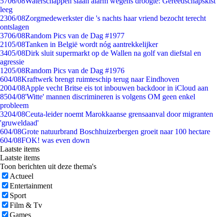
57
06/08
Waterschappen slaan alarm wegens droogte: Gereedschapskist
leeg
23
06/08
Zorgmedewerkster die 's nachts haar vriend bezocht terecht
ontslagen
37
06/08
Random Pics van de Dag #1977
21
05/08
Tanken in België wordt nóg aantrekkelijker
34
05/08
Dirk sluit supermarkt op de Wallen na golf van diefstal en
agressie
12
05/08
Random Pics van de Dag #1976
6
04/08
Kraftwerk brengt ruimteschip terug naar Eindhoven
20
04/08
Apple vecht Britse eis tot inbouwen backdoor in iCloud aan
85
04/08
'Witte' mannen discrimineren is volgens OM geen enkel
probleem
32
04/08
Ceuta-leider noemt Marokkaanse grensaanval door migranten
'gruweldaad'
6
04/08
Grote natuurbrand Boschhuizerbergen groeit naar 100 hectare
6
04/08
FOK! was even down
Laatste items
Laatste items
Toon berichten uit deze thema's
Actueel
Entertainment
Sport
Film & Tv
Games