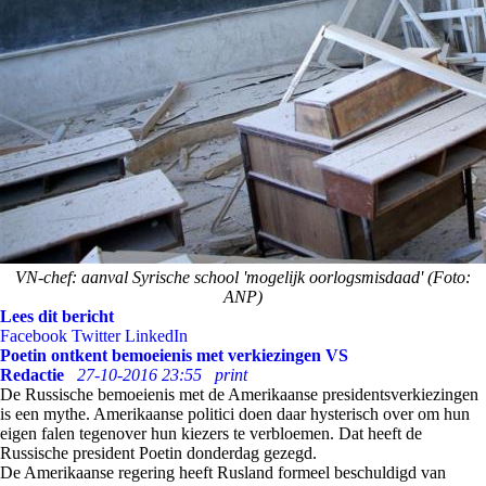
VN-chef: aanval Syrische school 'mogelijk oorlogsmisdaad' (Foto:
ANP)
Lees dit bericht
Facebook
Twitter
LinkedIn
Poetin ontkent bemoeienis met verkiezingen VS
Redactie
27-10-2016 23:55
print
De Russische bemoeienis met de Amerikaanse presidentsverkiezingen
is een mythe. Amerikaanse politici doen daar hysterisch over om hun
eigen falen tegenover hun kiezers te verbloemen. Dat heeft de
Russische president Poetin donderdag gezegd.
De Amerikaanse regering heeft Rusland formeel beschuldigd van