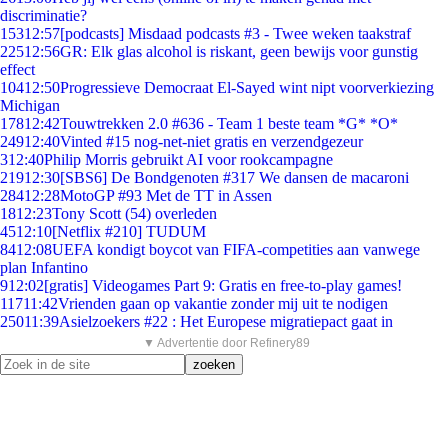
discriminatie?
153
12:57
[podcasts] Misdaad podcasts #3 - Twee weken taakstraf
225
12:56
GR: Elk glas alcohol is riskant, geen bewijs voor gunstig
effect
104
12:50
Progressieve Democraat El-Sayed wint nipt voorverkiezing
Michigan
178
12:42
Touwtrekken 2.0 #636 - Team 1 beste team *G* *O*
249
12:40
Vinted #15 nog-net-niet gratis en verzendgezeur
3
12:40
Philip Morris gebruikt AI voor rookcampagne
219
12:30
[SBS6] De Bondgenoten #317 We dansen de macaroni
284
12:28
MotoGP #93 Met de TT in Assen
18
12:23
Tony Scott (54) overleden
45
12:10
[Netflix #210] TUDUM
84
12:08
UEFA kondigt boycot van FIFA-competities aan vanwege
plan Infantino
9
12:02
[gratis] Videogames Part 9: Gratis en free-to-play games!
117
11:42
Vrienden gaan op vakantie zonder mij uit te nodigen
250
11:39
Asielzoekers #22 : Het Europese migratiepact gaat in
▼ Advertentie door Refinery89