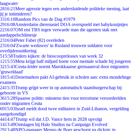
laagwater
28
16:21
Meer agressie tegen een andersluidende politieke mening, laat
jij je intimideren?
33
16:10
Random Pics van de Dag #1979
29
16:08
Amsterdams dierenasiel DOA overspoeld met babykonijntjes
22
16:07
OM eist TBS tegen verwarde man die agenten stak met
aardappelschilmesje
23
16:04
Peter Faber (82) overleden
23
16:04
'Zwarte weduwes' in Rusland trouwen soldaten voor
overlijdensuitkering
5
15:58
Trailers kijken: de bioscoopreleases van week 32
12
15:55
Meta krijgt half miljard boete voor mentale schade bij jongeren
32
15:43
Ceuta-leider noemt Marokkaanse grensaanval door migranten
'gruweldaad'
18
15:41
Denemarken pakt AI-gebruik in scholen aan: extra mondelinge
examens
24
15:35
Trump grijpt weer in op automatisch staatsburgerschap bij
geboorte in VS
36
15:28
Spaanse politie: minstens tien voor terrorisme veroordeelden
onder migranten Ceuta
69
15:03
Israël meldt dood twee militairen in Zuid-Libanon, vergelding
aangekondigd
44
14:47
Trump wil dat J.D. Vance hem in 2028 opvolgt
14
13:49
Ontslagen bij Halo Studios na Campaign Evolved
29
13:48
NPO-manager Menno de Boer geschorst na dickpic in