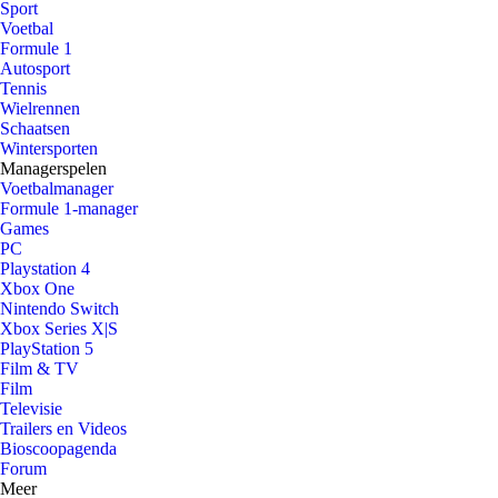
Sport
Voetbal
Formule 1
Autosport
Tennis
Wielrennen
Schaatsen
Wintersporten
Managerspelen
Voetbalmanager
Formule 1-manager
Games
PC
Playstation 4
Xbox One
Nintendo Switch
Xbox Series X|S
PlayStation 5
Film & TV
Film
Televisie
Trailers en Videos
Bioscoopagenda
Forum
Meer