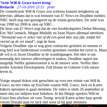
'Serie Will & Grace keert terug'
Redactie
27-10-2016 23:51
print
De comedyserie Will & Grace zou weleens kunnen terugkeren op
televisie, althans dat is wat bronnen van E! News en Deadline melden.
NBC heeft nog niet gereageerd op de reünie-geruchten. De serie was
van 1998 tot 2006 te zien op NBC.
De bron van E! News zegt dat de vier hoofdrolspelers Debra Messing,
Eric McCormack, Megan Mullally en Sean Hayes allemaal meedoen.
"Niemand was er zeker van of dit een goed idee zou zijn, totdat het
viertal op de set stond"
, zegt de bron.
Volgens Deadline zijn er nog geen contracten gesloten en moeten er
nog heel wat hindernissen worden genomen voordat het zover is. Maar
de wil is er, hoort Deadline in de wandelgangen. Het idee is om
eenmalig tien nieuwe afleveringen te maken. Deadline oppert dat
mogelijk Netflix geïnteresseerd is in de nieuwe serie. Netflix blies
eerder Arrested Development, Full House en Gilmore Girls nieuw
leven in.
Vorige maand doken ook geruchten op over een reünie van Will &
Grace, na een video op YouTube waarin Will, Grace, Jack en Karen
kijkers oproepen te gaan stemmen. De video is sinds 26 september al
meer dan zes miljoen keer bekeken. In het filmpje spreken Will en
Grace hun afschuw uit voor Trump, terwijl Karen achter haar goede
vriend Donald staat en Jack niet weet of hij gaat stemmen.