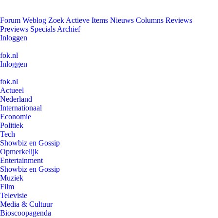
Forum
Weblog
Zoek
Actieve Items
Nieuws
Columns
Reviews
Previews
Specials
Archief
Inloggen
fok.nl
Inloggen
fok.nl
Actueel
Nederland
Internationaal
Economie
Politiek
Tech
Showbiz en Gossip
Opmerkelijk
Entertainment
Showbiz en Gossip
Muziek
Film
Televisie
Media & Cultuur
Bioscoopagenda