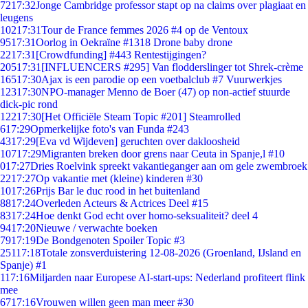
72
17:32
Jonge Cambridge professor stapt op na claims over plagiaat en
leugens
102
17:31
Tour de France femmes 2026 #4 op de Ventoux
95
17:31
Oorlog in Oekraïne #1318 Drone baby drone
22
17:31
[Crowdfunding] #443 Rentestijgingen?
205
17:31
[INFLUENCERS #295] Van flodderslinger tot Shrek-crème
165
17:30
Ajax is een parodie op een voetbalclub #7 Vuurwerkjes
123
17:30
NPO-manager Menno de Boer (47) op non-actief stuurde
dick-pic rond
122
17:30
[Het Officiële Steam Topic #201] Steamrolled
6
17:29
Opmerkelijke foto's van Funda #243
43
17:29
[Eva vd Wijdeven] geruchten over dakloosheid
107
17:29
Migranten breken door grens naar Ceuta in Spanje,l #10
0
17:27
Dries Roelvink spreekt vakantieganger aan om gele zwembroek
22
17:27
Op vakantie met (kleine) kinderen #30
10
17:26
Prijs Bar le duc rood in het buitenland
88
17:24
Overleden Acteurs & Actrices Deel #15
83
17:24
Hoe denkt God echt over homo-seksualiteit? deel 4
94
17:20
Nieuwe / verwachte boeken
79
17:19
De Bondgenoten Spoiler Topic #3
251
17:18
Totale zonsverduistering 12-08-2026 (Groenland, IJsland en
Spanje) #1
1
17:16
Miljarden naar Europese AI-start-ups: Nederland profiteert flink
mee
67
17:16
Vrouwen willen geen man meer #30