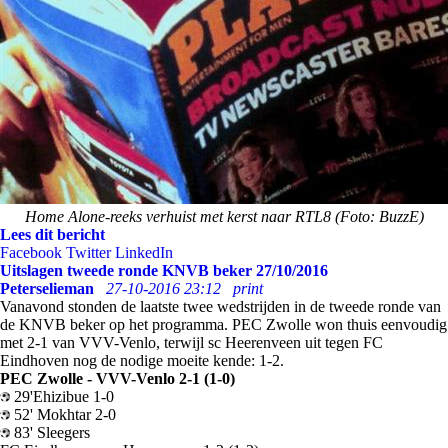
Home Alone-reeks verhuist met kerst naar RTL8 (Foto: BuzzE)
Lees dit bericht
Facebook
Twitter
LinkedIn
Uitslagen tweede ronde KNVB beker 27/10/2016
Peterselieman
27-10-2016 23:12
print
Vanavond stonden de laatste twee wedstrijden in de tweede ronde van
de KNVB beker op het programma. PEC Zwolle won thuis eenvoudig
met 2-1 van VVV-Venlo, terwijl sc Heerenveen uit tegen FC
Eindhoven nog de nodige moeite kende: 1-2.
PEC Zwolle - VVV-Venlo 2-1 (1-0)
29'Ehizibue 1-0
52' Mokhtar 2-0
83' Sleegers