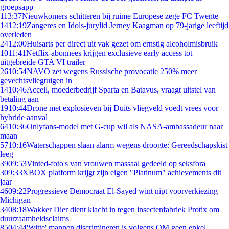
groepsapp
1
13:37
Nieuwkomers schitteren bij ruime Europese zege FC Twente
14
12:19
Zangeres en Idols-jurylid Jerney Kaagman op 79-jarige leeftijd
overleden
24
12:00
Huisarts per direct uit vak gezet om ernstig alcoholmisbruik
10
11:41
Netflix-abonnees krijgen exclusieve early access tot
uitgebreide GTA VI trailer
26
10:54
NAVO zet wegens Russische provocatie 250% meer
gevechtsvliegtuigen in
14
10:46
Accell, moederbedrijf Sparta en Batavus, vraagt uitstel van
betaling aan
19
10:44
Drone met explosieven bij Duits vliegveld voedt vrees voor
hybride aanval
64
10:36
Onlyfans-model met G-cup wil als NASA-ambassadeur naar
maan
57
10:16
Waterschappen slaan alarm wegens droogte: Gereedschapskist
leeg
39
09:53
Vinted-foto's van vrouwen massaal gedeeld op seksfora
3
09:33
XBOX platform krijgt zijn eigen "Platinum" achievements dit
jaar
46
09:22
Progressieve Democraat El-Sayed wint nipt voorverkiezing
Michigan
34
08:18
Wakker Dier dient klacht in tegen insectenfabriek Protix om
duurzaamheidsclaims
85
04:44
'Witte' mannen discrimineren is volgens OM geen enkel