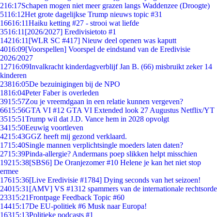
2
16:17
Schapen mogen niet meer grazen langs Waddenzee (Droogte)
51
16:12
Het grote dagelijkse Trump nieuws topic #31
166
16:11
Haiku ketting #27 - strooi wat liefde
35
16:11
[2026/2027] Eredivisietoto #1
142
16:11
[WLR SC #417] Nieuw deel openen was kaputt
40
16:09
[Voorspellen] Voorspel de eindstand van de Eredivisie
2026/2027
127
16:09
Invalkracht kinderdagverblijf Jan B. (66) misbruikt zeker 14
kinderen
238
16:05
De bezuinigingen bij de NPO
18
16:04
Peter Faber is overleden
39
15:57
Zou je vreemdgaan in een relatie kunnen vergeven?
66
15:56
GTA VI #12 GTA VI Extended look 27 Augustus Netflix/YT
35
15:51
Trump wil dat J.D. Vance hem in 2028 opvolgt
34
15:50
Eeuwig voortleven
42
15:43
GGZ heeft mij gezond verklaard.
17
15:40
Single mannen verplichtsingle moeders laten daten?
27
15:39
Pinda-allergie? Andermans poep slikken helpt misschien
192
15:38
[SBS6] De Oranjezomer #10 Helene je kan het niet stop
ermee
176
15:36
[Live Eredivisie #1784] Dying seconds van het seizoen!
240
15:31
[AMV] VS #1312 spammers van de internationale rechtsorde
233
15:21
Frontpage Feedback Topic #60
144
15:17
De EU-politiek #6 Musk naar Europa!
163
15:13
Politieke podcasts #1