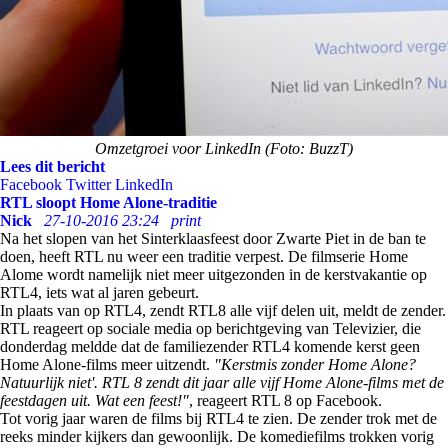
Omzetgroei voor LinkedIn (Foto: BuzzT)
Lees dit bericht
Facebook
Twitter
LinkedIn
RTL sloopt Home Alone-traditie
Nick
27-10-2016 23:24
print
Na het slopen van het Sinterklaasfeest door Zwarte Piet in de ban te
doen, heeft RTL nu weer een traditie verpest. De filmserie Home
Alome wordt namelijk niet meer uitgezonden in de kerstvakantie op
RTL4, iets wat al jaren gebeurt.
In plaats van op RTL4, zendt RTL8 alle vijf delen uit, meldt de zender.
RTL reageert op sociale media op berichtgeving van Televizier, die
donderdag meldde dat de familiezender RTL4 komende kerst geen
Home Alone-films meer uitzendt.
"Kerstmis zonder Home Alone?
Natuurlijk niet'. RTL 8 zendt dit jaar alle vijf Home Alone-films met de
feestdagen uit. Wat een feest!"
, reageert RTL 8 op Facebook.
Tot vorig jaar waren de films bij RTL4 te zien. De zender trok met de
reeks minder kijkers dan gewoonlijk. De komediefilms trokken vorig