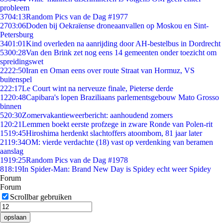
probleem
37
04:13
Random Pics van de Dag #1977
27
03:06
Doden bij Oekraïense droneaanvallen op Moskou en Sint-
Petersburg
34
01:01
Kind overleden na aanrijding door AH-bestelbus in Dordrecht
53
00:28
Van den Brink zet nog eens 14 gemeenten onder toezicht om
spreidingswet
22
22:50
Iran en Oman eens over route Straat van Hormuz, VS
buitenspel
2
22:17
Le Court wint na nerveuze finale, Pieterse derde
12
20:48
Capibara's lopen Braziliaans parlementsgebouw Mato Grosso
binnen
5
20:30
Zomervakantieweerbericht: aanhoudend zomers
1
20:21
Lemmen boekt eerste profzege in zware Ronde van Polen-rit
15
19:45
Hiroshima herdenkt slachtoffers atoombom, 81 jaar later
21
19:34
OM: vierde verdachte (18) vast op verdenking van beramen
aanslag
19
19:25
Random Pics van de Dag #1978
8
18:19
In Spider-Man: Brand New Day is Spidey echt weer Spidey
Forum
Forum
Scrollbar gebruiken
opslaan