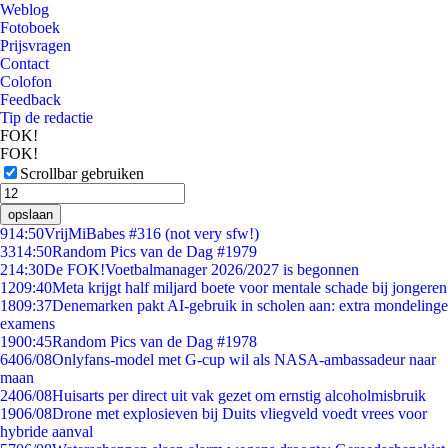
Weblog
Fotoboek
Prijsvragen
Contact
Colofon
Feedback
Tip de redactie
FOK!
FOK!
Scrollbar gebruiken
opslaan
9
14:50
VrijMiBabes #316 (not very sfw!)
33
14:50
Random Pics van de Dag #1979
2
14:30
De FOK!Voetbalmanager 2026/2027 is begonnen
12
09:40
Meta krijgt half miljard boete voor mentale schade bij jongeren
18
09:37
Denemarken pakt AI-gebruik in scholen aan: extra mondelinge
examens
19
00:45
Random Pics van de Dag #1978
64
06/08
Onlyfans-model met G-cup wil als NASA-ambassadeur naar
maan
24
06/08
Huisarts per direct uit vak gezet om ernstig alcoholmisbruik
19
06/08
Drone met explosieven bij Duits vliegveld voedt vrees voor
hybride aanval