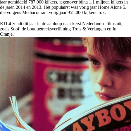
jaar gemiddeld 787.000 kijkers, tegenover bijna 1,1 miljoen kijkers in
de jaren 2014 en 2013. Het populairst was vorig jaar Home Alone 5,
die volgens Mediacourant vorig jaar 955.000 kijkers trok.
RTL4 zendt dit jaar in de aanloop naar kerst Nederlandse films uit,
zoals Soof, de bouquetreeksverfilming Trots & Verlangen en In
Oranje.