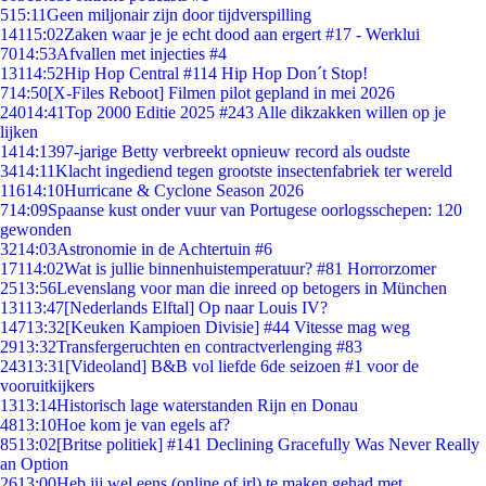
5
15:11
Geen miljonair zijn door tijdverspilling
141
15:02
Zaken waar je je echt dood aan ergert #17 - Werklui
70
14:53
Afvallen met injecties #4
131
14:52
Hip Hop Central #114 Hip Hop Don´t Stop!
7
14:50
[X-Files Reboot] Filmen pilot gepland in mei 2026
240
14:41
Top 2000 Editie 2025 #243 Alle dikzakken willen op je
lijken
14
14:13
97-jarige Betty verbreekt opnieuw record als oudste
34
14:11
Klacht ingediend tegen grootste insectenfabriek ter wereld
116
14:10
Hurricane & Cyclone Season 2026
7
14:09
Spaanse kust onder vuur van Portugese oorlogsschepen: 120
gewonden
32
14:03
Astronomie in de Achtertuin #6
171
14:02
Wat is jullie binnenhuistemperatuur? #81 Horrorzomer
25
13:56
Levenslang voor man die inreed op betogers in München
131
13:47
[Nederlands Elftal] Op naar Louis IV?
147
13:32
[Keuken Kampioen Divisie] #44 Vitesse mag weg
29
13:32
Transfergeruchten en contractverlenging #83
243
13:31
[Videoland] B&B vol liefde 6de seizoen #1 voor de
vooruitkijkers
13
13:14
Historisch lage waterstanden Rijn en Donau
48
13:10
Hoe kom je van egels af?
85
13:02
[Britse politiek] #141 Declining Gracefully Was Never Really
an Option
26
13:00
Heb jij wel eens (online of irl) te maken gehad met