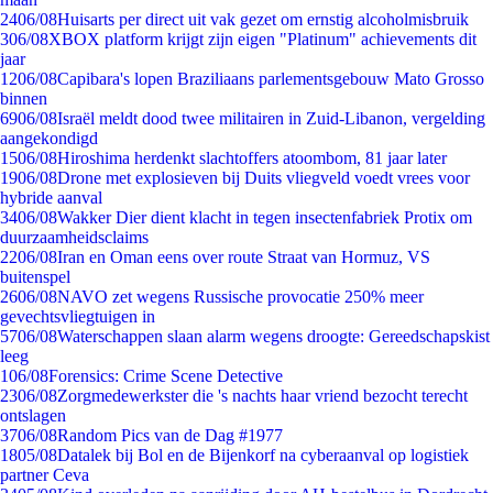
24
06/08
Huisarts per direct uit vak gezet om ernstig alcoholmisbruik
3
06/08
XBOX platform krijgt zijn eigen "Platinum" achievements dit
jaar
12
06/08
Capibara's lopen Braziliaans parlementsgebouw Mato Grosso
binnen
69
06/08
Israël meldt dood twee militairen in Zuid-Libanon, vergelding
aangekondigd
15
06/08
Hiroshima herdenkt slachtoffers atoombom, 81 jaar later
19
06/08
Drone met explosieven bij Duits vliegveld voedt vrees voor
hybride aanval
34
06/08
Wakker Dier dient klacht in tegen insectenfabriek Protix om
duurzaamheidsclaims
22
06/08
Iran en Oman eens over route Straat van Hormuz, VS
buitenspel
26
06/08
NAVO zet wegens Russische provocatie 250% meer
gevechtsvliegtuigen in
57
06/08
Waterschappen slaan alarm wegens droogte: Gereedschapskist
leeg
1
06/08
Forensics: Crime Scene Detective
23
06/08
Zorgmedewerkster die 's nachts haar vriend bezocht terecht
ontslagen
37
06/08
Random Pics van de Dag #1977
18
05/08
Datalek bij Bol en de Bijenkorf na cyberaanval op logistiek
partner Ceva