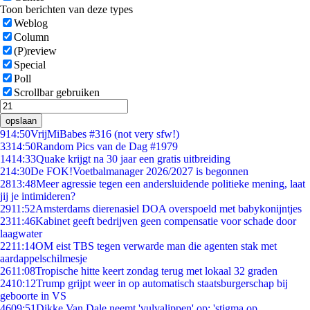
Toon berichten van deze types
Weblog
Column
(P)review
Special
Poll
Scrollbar gebruiken
opslaan
9
14:50
VrijMiBabes #316 (not very sfw!)
33
14:50
Random Pics van de Dag #1979
14
14:33
Quake krijgt na 30 jaar een gratis uitbreiding
2
14:30
De FOK!Voetbalmanager 2026/2027 is begonnen
28
13:48
Meer agressie tegen een andersluidende politieke mening, laat
jij je intimideren?
29
11:52
Amsterdams dierenasiel DOA overspoeld met babykonijntjes
23
11:46
Kabinet geeft bedrijven geen compensatie voor schade door
laagwater
22
11:14
OM eist TBS tegen verwarde man die agenten stak met
aardappelschilmesje
26
11:08
Tropische hitte keert zondag terug met lokaal 32 graden
24
10:12
Trump grijpt weer in op automatisch staatsburgerschap bij
geboorte in VS
46
09:51
Dikke Van Dale neemt 'vulvalippen' op: 'stigma op