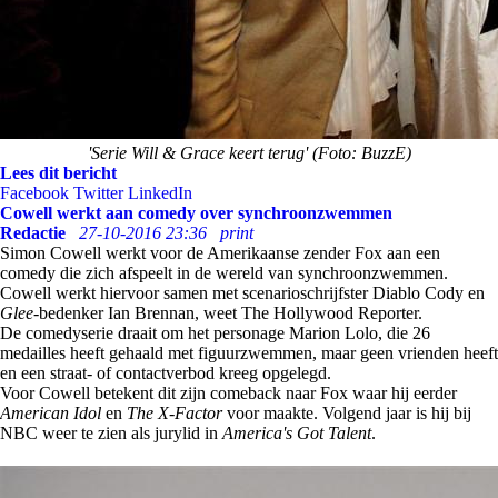
'Serie Will & Grace keert terug' (Foto: BuzzE)
Lees dit bericht
Facebook
Twitter
LinkedIn
Cowell werkt aan comedy over synchroonzwemmen
Redactie
27-10-2016 23:36
print
Simon Cowell werkt voor de Amerikaanse zender Fox aan een
comedy die zich afspeelt in de wereld van synchroonzwemmen.
Cowell werkt hiervoor samen met scenarioschrijfster Diablo Cody en
Glee
-bedenker Ian Brennan, weet The Hollywood Reporter.
De comedyserie draait om het personage Marion Lolo, die 26
medailles heeft gehaald met figuurzwemmen, maar geen vrienden heeft
en een straat- of contactverbod kreeg opgelegd.
Voor Cowell betekent dit zijn comeback naar Fox waar hij eerder
American Idol
en
The X-Factor
voor maakte. Volgend jaar is hij bij
NBC weer te zien als jurylid in
America's Got Talent
.