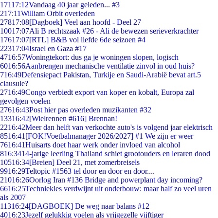
171
17:12
Vandaag 40 jaar geleden... #3
2
17:11
William Orbit overleden
278
17:08
[Dagboek] Veel aan hoofd - Deel 27
100
17:07
Ali B rechtszaak #26 - Ali de bewezen serieverkrachter
176
17:07
[RTL] B&B vol liefde 6de seizoen #4
223
17:04
Israel en Gaza #17
47
16:57
Woningtekort: dus ga je woningen slopen, logisch
60
16:56
Aanbrengen mechanische ventilatie zinvol in oud huis?
7
16:49
Defensiepact Pakistan, Turkije en Saudi-Arabië bevat art.5
clausule?
27
16:49
Congo verbiedt export van koper en kobalt, Europa zal
gevolgen voelen
276
16:43
Post hier pas overleden muzikanten #32
133
16:42
[Wielrennen #616] Brennan!
22
16:42
Meer dan helft van verkochte auto's is volgend jaar elektrisch
85
16:41
[FOK!Voetbalmanager 2026/2027] #1 We zijn er weer
76
16:41
Huisarts doet haar werk onder invloed van alcohol
8
16:34
14-jarige leerling Thailand schiet grootouders en leraren dood
105
16:34
[Breien] Deel 21, met zomerbreisels
99
16:29
Teltopic #1563 tel door en door en door....
210
16:26
Oorlog Iran #136 Bridge and powerplant day incoming?
66
16:25
Techniekles verdwijnt uit onderbouw: maar half zo veel uren
als 2007
113
16:24
[DAGBOEK] De weg naar balans #12
40
16:23
Jezelf gelukkig voelen als vrijgezelle vijftiger