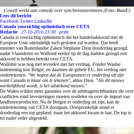
Cowell werkt aan comedy over synchroonzwemmen (Foto: BuzzE)
Lees dit bericht
Facebook
Twitter
LinkedIn
Canada voorzichtig optimistisch over CETA
Redactie
27-10-2016 23:30
print
Canada is voorzichtig optimistisch dat het handelsakkoord met de
Europese Unie uiteindelijk toch gesloten zal worden. Dat heeft
minister van Buitenlandse Zaken Stephane Dion donderdag gezegd,
nadat Vlaanderen en Wallonië eerder op de dag hadden gezegd een
akkoord te hebben bereikt over CETA.
Wallonië was nog niet tevreden met het verdrag. Zonder Waalse
instemming kon België, en daarmee de gehele EU, het verdrag niet
ondertekenen.
"We hopen dat de Europeanen er onderling uit zijn
want Canada is klaar om te tekenen"
, aldus Dion.
"Als dit nieuws
werkelijkheid wordt, is het uitstekend nieuws."
De Walen wilden meer garanties over de arbitragerechtbanken die over
conflicten rond investeringen moeten oordelen en over de import van
landbouwproducten. Nu de Belgen er onderling uit zijn, kan de
ondertekening van CETA doorgaan. Oorspronkelijk stond er
donderdag een top gepland, maar het akkoord kwam te laat. De top is
tot nader order uitgesteld.