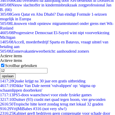
34
05/08
Kind overleden na aanrijding door AH-bestelbus in Dordrecht
6
05/08
Nieuw slachtoffer in kindermisbruikzaak zorgprofessional Jan
B. (66)
3
05/08
Geen Qatar en Abu Dhabi? Dan eindigt Formule 1-seizoen
mogelijk in Europa
5
05/08
Litouwen vindt opnieuw migrantentunnel onder grens met Wit-
Rusland
46
05/08
Progressieve Democraat El-Sayed wint nipt voorverkiezing
Michigan
14
05/08
Accell, moederbedrijf Sparta en Batavus, vraagt uitstel van
betaling aan
5
05/08
Zomervakantieweerbericht: aanhoudend zomers
Actieve items
Actieve items
Scrollbar gebruiken
opslaan
14
17:28
Quake krijgt na 30 jaar een gratis uitbreiding
46
17:19
Dikke Van Dale neemt 'vulvalippen' op: 'stigma op
schaamlippen doorbreken'
17
17:13
PS5-doos waarschuwt voor einde fysieke games
32
17:10
Duitser (93) crasht met quad tegen boom, vier gewonden
26
16:50
Tropische hitte keert zondag terug met lokaal 32 graden
9
16:29
VrijMiBabes #316 (not very sfw!)
23
16:25
Kabinet geeft bedrijven geen compensatie voor schade door