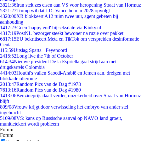
38
21:36
Iran stelt zes eisen aan VS voor heropening Straat van Hormuz
53
21:27
Trump wil dat J.D. Vance hem in 2028 opvolgt
43
20:00
XR blokkeert A12 ruim twee uur, agent gebeten bij
aanhouding
14
17:23
Geen 'happy end' bij seksdate via Kinky.nl
43
17:19
PostNL-bezorger steekt bewoner na ruzie over pakket
68
17:15
EU bekritiseert Meta en TikTok om verspreiden desinformatie
Ceuta
1
15:59
Uitslag Sparta - Feyenoord
24
15:52
Long live the 7th of October
6
14:34
Nieuwe president De la Espriella gaat strijd aan met
drugskartels Colombia
44
14:03
Houthi's vallen Saoedi-Arabië en Jemen aan, dreigen met
blokkade olieroute
20
13:47
Random Pics van de Dag #1978
76
13:16
Random Pics van de Dag #1980
14
13:06
Benzineprijs daalt verder, onzekerheid over Straat van Hormuz
blijft
8
09/08
Vrouw krijgt door verwisseling het embryo van ander stel
ingebracht
51
09/08
VS: kans op Russische aanval op NAVO-land groeit,
munitietekort wordt probleem
Forum
Forum