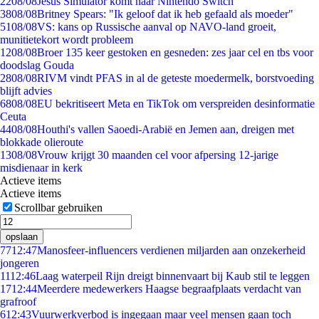
22
08/08
Jesus Simulator komt naar Nintendo Switch
38
08/08
Britney Spears: "Ik geloof dat ik heb gefaald als moeder"
51
08/08
VS: kans op Russische aanval op NAVO-land groeit,
munitietekort wordt probleem
12
08/08
Broer 135 keer gestoken en gesneden: zes jaar cel en tbs voor
doodslag Gouda
28
08/08
RIVM vindt PFAS in al de geteste moedermelk, borstvoeding
blijft advies
68
08/08
EU bekritiseert Meta en TikTok om verspreiden desinformatie
Ceuta
44
08/08
Houthi's vallen Saoedi-Arabië en Jemen aan, dreigen met
blokkade olieroute
13
08/08
Vrouw krijgt 30 maanden cel voor afpersing 12-jarige
misdienaar in kerk
Actieve items
Actieve items
Scrollbar gebruiken
opslaan
77
12:47
Manosfeer-influencers verdienen miljarden aan onzekerheid
jongeren
11
12:46
Laag waterpeil Rijn dreigt binnenvaart bij Kaub stil te leggen
17
12:44
Meerdere medewerkers Haagse begraafplaats verdacht van
grafroof
6
12:43
Vuurwerkverbod is ingegaan maar veel mensen gaan toch