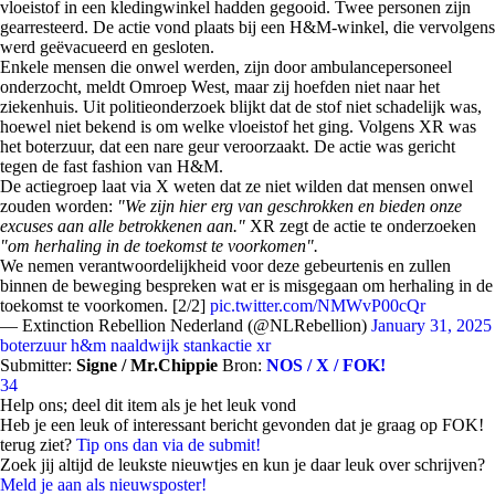
vloeistof in een kledingwinkel hadden gegooid. Twee personen zijn
gearresteerd. De actie vond plaats bij een H&M-winkel, die vervolgens
werd geëvacueerd en gesloten.
Enkele mensen die onwel werden, zijn door ambulancepersoneel
onderzocht, meldt Omroep West, maar zij hoefden niet naar het
ziekenhuis. Uit politieonderzoek blijkt dat de stof niet schadelijk was,
hoewel niet bekend is om welke vloeistof het ging. Volgens XR was
het boterzuur, dat een nare geur veroorzaakt. De actie was gericht
tegen de fast fashion van H&M.
De actiegroep laat via X weten dat ze niet wilden dat mensen onwel
zouden worden:
"We zijn hier erg van geschrokken en bieden onze
excuses aan alle betrokkenen aan."
XR zegt de actie te onderzoeken
"om herhaling in de toekomst te voorkomen".
We nemen verantwoordelijkheid voor deze gebeurtenis en zullen
binnen de beweging bespreken wat er is misgegaan om herhaling in de
toekomst te voorkomen. [2/2]
pic.twitter.com/NMWvP00cQr
— Extinction Rebellion Nederland (@NLRebellion)
January 31, 2025
boterzuur
h&m
naaldwijk
stankactie
xr
Submitter:
Signe / Mr.Chippie
Bron:
NOS / X / FOK!
34
Help ons; deel dit item als je het leuk vond
Heb je een leuk of interessant bericht gevonden dat je graag op FOK!
terug ziet?
Tip ons dan via de submit!
Zoek jij altijd de leukste nieuwtjes en kun je daar leuk over schrijven?
Meld je aan als nieuwsposter!