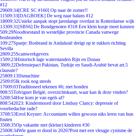
#12
296
09:34
[CRE SC #160] Op naar de zomer!!
115
09:33
[DAGBOEK] De weg naar balans #12
180
09:32
Unieke aanpak stopt jarenlange overlast in Rotterdamse wijk
133
09:31
[SBS6] De Bondgenoten #318 Een klein kusje moet kunnen
5
09:29
Noodtoestand in westelijke provincie Canada vanwege
bosbranden
1
09:27
Spanje: Bosbrand in Andalusië dreigt op te rukken richting
Sevilla
28
09:25
Scamwerkgevers
15
09:23
Historisch lage waterstanden Rijn en Donau
38
09:22
Defensiepact Pakistan, Turkije en Saudi-Arabië bevat art.5
clausule?
258
09:13
IJsmachine
25
09:05
Ik rook nog steeds
170
09:03
Traditioneel tekenen #6; met honden
9
08:55
Tolvignet België, overzichtskaart, waar kan ik deze vinden?
52
08:54
Hoe kom je van egels af?
8
08:54
2023: Kindermoord door Lindsay Clancy: depressie of
voorbedachte rade?
37
08:53
Errol Keyner: Accountants willen gewoon niks leren van hun
fouten
35
08:35
Op vakantie met (kleine) kinderen #30
250
08:34
Wie gaan er dood in 2026?Post met een vleugje cynisme de
overledenen.