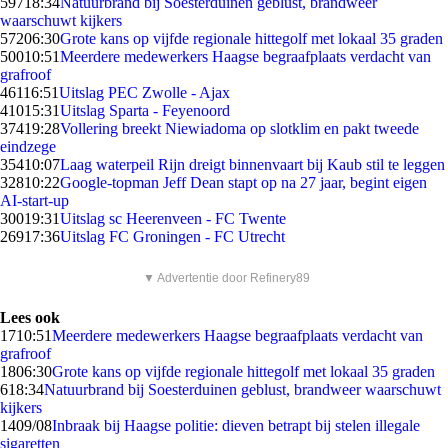
597
18:34
Natuurbrand bij Soesterduinen geblust, brandweer
waarschuwt kijkers
572
06:30
Grote kans op vijfde regionale hittegolf met lokaal 35 graden
500
10:51
Meerdere medewerkers Haagse begraafplaats verdacht van
grafroof
461
16:51
Uitslag PEC Zwolle - Ajax
410
15:31
Uitslag Sparta - Feyenoord
374
19:28
Vollering breekt Niewiadoma op slotklim en pakt tweede
eindzege
354
10:07
Laag waterpeil Rijn dreigt binnenvaart bij Kaub stil te leggen
328
10:22
Google-topman Jeff Dean stapt op na 27 jaar, begint eigen
AI-start-up
300
19:31
Uitslag sc Heerenveen - FC Twente
269
17:36
Uitslag FC Groningen - FC Utrecht
▼ Advertentie door Refinery89
Lees ook
17
10:51
Meerdere medewerkers Haagse begraafplaats verdacht van
grafroof
18
06:30
Grote kans op vijfde regionale hittegolf met lokaal 35 graden
6
18:34
Natuurbrand bij Soesterduinen geblust, brandweer waarschuwt
kijkers
14
09/08
Inbraak bij Haagse politie: dieven betrapt bij stelen illegale
sigaretten