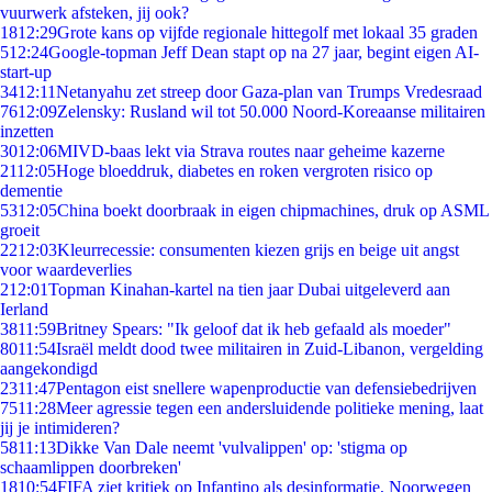
vuurwerk afsteken, jij ook?
18
12:29
Grote kans op vijfde regionale hittegolf met lokaal 35 graden
5
12:24
Google-topman Jeff Dean stapt op na 27 jaar, begint eigen AI-
start-up
34
12:11
Netanyahu zet streep door Gaza-plan van Trumps Vredesraad
76
12:09
Zelensky: Rusland wil tot 50.000 Noord-Koreaanse militairen
inzetten
30
12:06
MIVD-baas lekt via Strava routes naar geheime kazerne
21
12:05
Hoge bloeddruk, diabetes en roken vergroten risico op
dementie
53
12:05
China boekt doorbraak in eigen chipmachines, druk op ASML
groeit
22
12:03
Kleurrecessie: consumenten kiezen grijs en beige uit angst
voor waardeverlies
2
12:01
Topman Kinahan-kartel na tien jaar Dubai uitgeleverd aan
Ierland
38
11:59
Britney Spears: "Ik geloof dat ik heb gefaald als moeder"
80
11:54
Israël meldt dood twee militairen in Zuid-Libanon, vergelding
aangekondigd
23
11:47
Pentagon eist snellere wapenproductie van defensiebedrijven
75
11:28
Meer agressie tegen een andersluidende politieke mening, laat
jij je intimideren?
58
11:13
Dikke Van Dale neemt 'vulvalippen' op: 'stigma op
schaamlippen doorbreken'
18
10:54
FIFA ziet kritiek op Infantino als desinformatie, Noorwegen