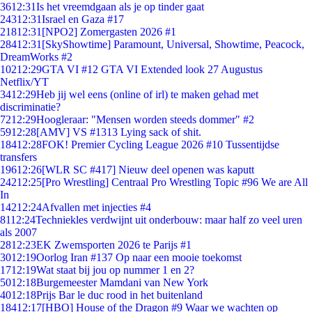
36
12:31
Is het vreemdgaan als je op tinder gaat
243
12:31
Israel en Gaza #17
218
12:31
[NPO2] Zomergasten 2026 #1
284
12:31
[SkyShowtime] Paramount, Universal, Showtime, Peacock,
DreamWorks #2
102
12:29
GTA VI #12 GTA VI Extended look 27 Augustus
Netflix/YT
34
12:29
Heb jij wel eens (online of irl) te maken gehad met
discriminatie?
72
12:29
Hoogleraar: "Mensen worden steeds dommer" #2
59
12:28
[AMV] VS #1313 Lying sack of shit.
184
12:28
FOK! Premier Cycling League 2026 #10 Tussentijdse
transfers
196
12:26
[WLR SC #417] Nieuw deel openen was kaputt
242
12:25
[Pro Wrestling] Centraal Pro Wrestling Topic #96 We are All
In
142
12:24
Afvallen met injecties #4
81
12:24
Techniekles verdwijnt uit onderbouw: maar half zo veel uren
als 2007
28
12:23
EK Zwemsporten 2026 te Parijs #1
30
12:19
Oorlog Iran #137 Op naar een mooie toekomst
17
12:19
Wat staat bij jou op nummer 1 en 2?
50
12:18
Burgemeester Mamdani van New York
40
12:18
Prijs Bar le duc rood in het buitenland
184
12:17
[HBO] House of the Dragon #9 Waar we wachten op