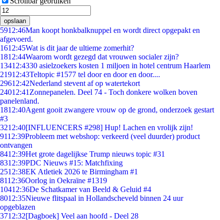
Scrollbar gebruiken
opslaan
59
12:46
Man koopt honkbalknuppel en wordt direct opgepakt en
afgevoerd.
16
12:45
Wat is dit jaar de ultieme zomerhit?
18
12:44
Waarom wordt gezegd dat vrouwen socialer zijn?
134
12:43
30 asielzoekers kosten 1 miljoen in hotel centrum Haarlem
219
12:43
Teltopic #1577 tel door en door en door....
296
12:42
Nederland stevent af op watertekort
240
12:41
Zonnepanelen. Deel 74 - Toch donkere wolken boven
panelenland.
18
12:40
Agent gooit zwangere vrouw op de grond, onderzoek gestart
#3
32
12:40
[INFLUENCERS #298] Hup! Lachen en vrolijk zijn!
91
12:39
Probleem met webshop: verkeerd (veel duurder) product
ontvangen
84
12:39
Het grote dagelijkse Trump nieuws topic #31
83
12:39
PDC Nieuws #15: Matchfixing
25
12:38
EK Atletiek 2026 te Birmingham #1
81
12:36
Oorlog in Oekraïne #1319
104
12:36
De Schatkamer van Beeld & Geluid #4
80
12:35
Nieuwe flitspaal in Hollandscheveld binnen 24 uur
opgeblazen
37
12:32
[Dagboek] Veel aan hoofd - Deel 28