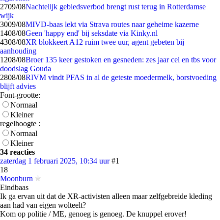
27
09/08
Nachtelijk gebiedsverbod brengt rust terug in Rotterdamse
wijk
30
09/08
MIVD-baas lekt via Strava routes naar geheime kazerne
14
08/08
Geen 'happy end' bij seksdate via Kinky.nl
43
08/08
XR blokkeert A12 ruim twee uur, agent gebeten bij
aanhouding
12
08/08
Broer 135 keer gestoken en gesneden: zes jaar cel en tbs voor
doodslag Gouda
28
08/08
RIVM vindt PFAS in al de geteste moedermelk, borstvoeding
blijft advies
Font-grootte:
Normaal
Kleiner
regelhoogte :
Normaal
Kleiner
34 reacties
zaterdag 1 februari 2025, 10:34 uur
#1
18
Moonburn
Eindbaas
Ik ga ervan uit dat de XR-activisten alleen maar zelfgebreide kleding
aan had van eigen wolteelt?
Kom op politie / ME, genoeg is genoeg. De knuppel erover!