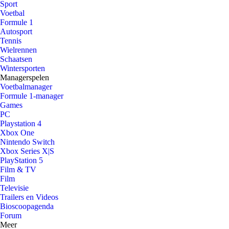
Sport
Voetbal
Formule 1
Autosport
Tennis
Wielrennen
Schaatsen
Wintersporten
Managerspelen
Voetbalmanager
Formule 1-manager
Games
PC
Playstation 4
Xbox One
Nintendo Switch
Xbox Series X|S
PlayStation 5
Film & TV
Film
Televisie
Trailers en Videos
Bioscoopagenda
Forum
Meer