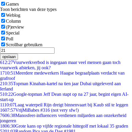
Games
Toon berichten van deze types
Weblog
Column
(P)review
Special
Poll
Scrollbar gebruiken
opslaan
6
12:27
Vuurwerkverbod is ingegaan maar veel mensen gaan toch
vuurwerk afsteken, jij ook?
17
10:51
Meerdere medewerkers Haagse begraafplaats verdacht van
grafroof
2
10:35
Topman Kinahan-kartel na tien jaar Dubai uitgeleverd aan
Ierland
5
10:22
Google-topman Jeff Dean stapt op na 27 jaar, begint eigen AI-
start-up
11
10:07
Laag waterpeil Rijn dreigt binnenvaart bij Kaub stil te leggen
16
07:57
VrijMiBabes #316 (not very sfw!)
76
06:38
Manosfeer-influencers verdienen miljarden aan onzekerheid
jongeren
18
06:30
Grote kans op vijfde regionale hittegolf met lokaal 35 graden
52
01:03
Random Pics van de Dag #1981