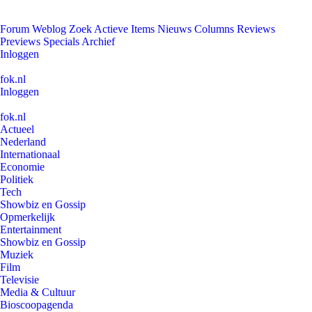
Forum
Weblog
Zoek
Actieve Items
Nieuws
Columns
Reviews
Previews
Specials
Archief
Inloggen
fok.nl
Inloggen
fok.nl
Actueel
Nederland
Internationaal
Economie
Politiek
Tech
Showbiz en Gossip
Opmerkelijk
Entertainment
Showbiz en Gossip
Muziek
Film
Televisie
Media & Cultuur
Bioscoopagenda