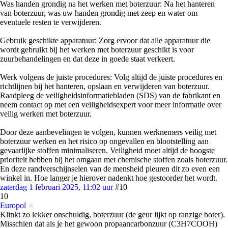
Was handen grondig na het werken met boterzuur: Na het hanteren
van boterzuur, was uw handen grondig met zeep en water om
eventuele resten te verwijderen.
Gebruik geschikte apparatuur: Zorg ervoor dat alle apparatuur die
wordt gebruikt bij het werken met boterzuur geschikt is voor
zuurbehandelingen en dat deze in goede staat verkeert.
Werk volgens de juiste procedures: Volg altijd de juiste procedures en
richtlijnen bij het hanteren, opslaan en verwijderen van boterzuur.
Raadpleeg de veiligheidsinformatiebladen (SDS) van de fabrikant en
neem contact op met een veiligheidsexpert voor meer informatie over
veilig werken met boterzuur.
Door deze aanbevelingen te volgen, kunnen werknemers veilig met
boterzuur werken en het risico op ongevallen en blootstelling aan
gevaarlijke stoffen minimaliseren. Veiligheid moet altijd de hoogste
prioriteit hebben bij het omgaan met chemische stoffen zoals boterzuur.
En deze randverschijnselen van de mensheid pleuren dit zo even een
winkel in. Hoe langer je hierover nadenkt hoe gestoorder het wordt.
zaterdag 1 februari 2025, 11:02 uur
#10
10
Europol
Klinkt zo lekker onschuldig, boterzuur (de geur lijkt op ranzige boter).
Misschien dat als je het gewoon propaancarbonzuur (C3H7COOH)