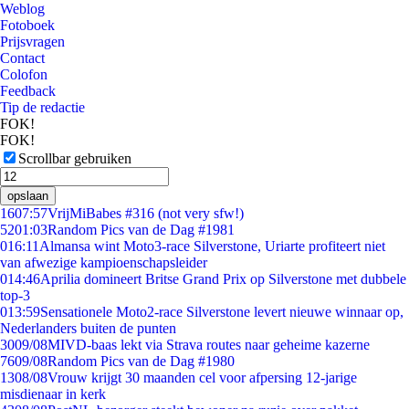
Weblog
Fotoboek
Prijsvragen
Contact
Colofon
Feedback
Tip de redactie
FOK!
FOK!
Scrollbar gebruiken
opslaan
16
07:57
VrijMiBabes #316 (not very sfw!)
52
01:03
Random Pics van de Dag #1981
0
16:11
Almansa wint Moto3-race Silverstone, Uriarte profiteert niet
van afwezige kampioenschapsleider
0
14:46
Aprilia domineert Britse Grand Prix op Silverstone met dubbele
top-3
0
13:59
Sensationele Moto2-race Silverstone levert nieuwe winnaar op,
Nederlanders buiten de punten
30
09/08
MIVD-baas lekt via Strava routes naar geheime kazerne
76
09/08
Random Pics van de Dag #1980
13
08/08
Vrouw krijgt 30 maanden cel voor afpersing 12-jarige
misdienaar in kerk