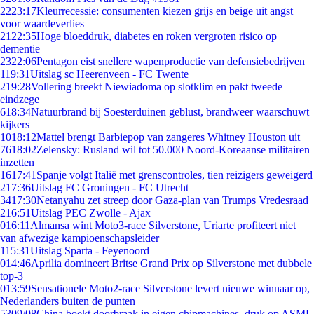
22
23:17
Kleurrecessie: consumenten kiezen grijs en beige uit angst
voor waardeverlies
21
22:35
Hoge bloeddruk, diabetes en roken vergroten risico op
dementie
23
22:06
Pentagon eist snellere wapenproductie van defensiebedrijven
1
19:31
Uitslag sc Heerenveen - FC Twente
2
19:28
Vollering breekt Niewiadoma op slotklim en pakt tweede
eindzege
6
18:34
Natuurbrand bij Soesterduinen geblust, brandweer waarschuwt
kijkers
10
18:12
Mattel brengt Barbiepop van zangeres Whitney Houston uit
76
18:02
Zelensky: Rusland wil tot 50.000 Noord-Koreaanse militairen
inzetten
16
17:41
Spanje volgt Italië met grenscontroles, tien reizigers geweigerd
2
17:36
Uitslag FC Groningen - FC Utrecht
34
17:30
Netanyahu zet streep door Gaza-plan van Trumps Vredesraad
2
16:51
Uitslag PEC Zwolle - Ajax
0
16:11
Almansa wint Moto3-race Silverstone, Uriarte profiteert niet
van afwezige kampioenschapsleider
1
15:31
Uitslag Sparta - Feyenoord
0
14:46
Aprilia domineert Britse Grand Prix op Silverstone met dubbele
top-3
0
13:59
Sensationele Moto2-race Silverstone levert nieuwe winnaar op,
Nederlanders buiten de punten
53
09/08
China boekt doorbraak in eigen chipmachines, druk op ASML