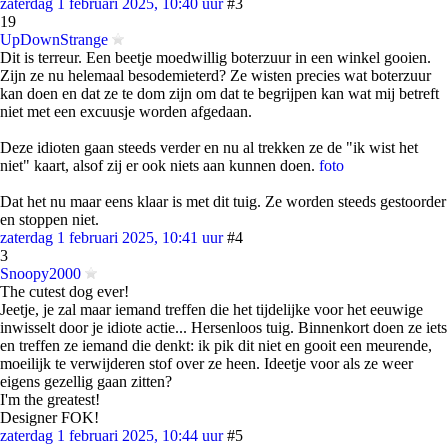
zaterdag 1 februari 2025, 10:40 uur
#3
19
UpDownStrange
Dit is terreur. Een beetje moedwillig boterzuur in een winkel gooien.
Zijn ze nu helemaal besodemieterd? Ze wisten precies wat boterzuur
kan doen en dat ze te dom zijn om dat te begrijpen kan wat mij betreft
niet met een excuusje worden afgedaan.
Deze idioten gaan steeds verder en nu al trekken ze de "ik wist het
niet" kaart, alsof zij er ook niets aan kunnen doen.
foto
Dat het nu maar eens klaar is met dit tuig. Ze worden steeds gestoorder
en stoppen niet.
zaterdag 1 februari 2025, 10:41 uur
#4
3
Snoopy2000
The cutest dog ever!
Jeetje, je zal maar iemand treffen die het tijdelijke voor het eeuwige
inwisselt door je idiote actie... Hersenloos tuig. Binnenkort doen ze iets
en treffen ze iemand die denkt: ik pik dit niet en gooit een meurende,
moeilijk te verwijderen stof over ze heen. Ideetje voor als ze weer
eigens gezellig gaan zitten?
I'm the greatest!
Designer FOK!
zaterdag 1 februari 2025, 10:44 uur
#5