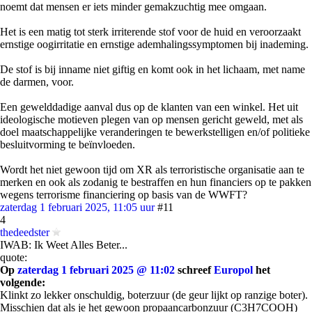
noemt dat mensen er iets minder gemakzuchtig mee omgaan.
Het is een matig tot sterk irriterende stof voor de huid en veroorzaakt
ernstige oogirritatie en ernstige ademhalingssymptomen bij inademing.
De stof is bij inname niet giftig en komt ook in het lichaam, met name
de darmen, voor.
Een gewelddadige aanval dus op de klanten van een winkel. Het uit
ideologische motieven plegen van op mensen gericht geweld, met als
doel maatschappelijke veranderingen te bewerkstelligen en/of politieke
besluitvorming te beïnvloeden.
Wordt het niet gewoon tijd om XR als terroristische organisatie aan te
merken en ook als zodanig te bestraffen en hun financiers op te pakken
wegens terrorisme financiering op basis van de WWFT?
zaterdag 1 februari 2025, 11:05 uur
#11
4
thedeedster
IWAB: Ik Weet Alles Beter...
quote:
Op
zaterdag 1 februari 2025 @ 11:02
schreef
Europol
het
volgende:
Klinkt zo lekker onschuldig, boterzuur (de geur lijkt op ranzige boter).
Misschien dat als je het gewoon propaancarbonzuur (C3H7COOH)