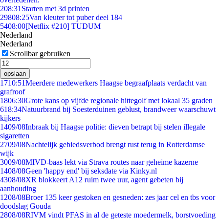
2
08:31
Starten met 3d printen
298
08:25
Van kleuter tot puber deel 184
54
08:00
[Netflix #210] TUDUM
Nederland
Nederland
Scrollbar gebruiken
opslaan
17
10:51
Meerdere medewerkers Haagse begraafplaats verdacht van
grafroof
18
06:30
Grote kans op vijfde regionale hittegolf met lokaal 35 graden
6
18:34
Natuurbrand bij Soesterduinen geblust, brandweer waarschuwt
kijkers
14
09/08
Inbraak bij Haagse politie: dieven betrapt bij stelen illegale
sigaretten
27
09/08
Nachtelijk gebiedsverbod brengt rust terug in Rotterdamse
wijk
30
09/08
MIVD-baas lekt via Strava routes naar geheime kazerne
14
08/08
Geen 'happy end' bij seksdate via Kinky.nl
43
08/08
XR blokkeert A12 ruim twee uur, agent gebeten bij
aanhouding
12
08/08
Broer 135 keer gestoken en gesneden: zes jaar cel en tbs voor
doodslag Gouda
28
08/08
RIVM vindt PFAS in al de geteste moedermelk, borstvoeding