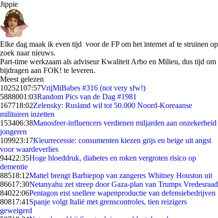
Jippie
Elke dag maak ik even tijd voor de FP om het internet af te struinen op
zoek naar nieuws.
Part-time werkzaam als adviseur Kwaliteit Arbo en Milieu, dus tijd om
bijdragen aan FOK! te leveren.
Meest gelezen
102521
07:57
VrijMiBabes #316 (not very sfw!)
58880
01:03
Random Pics van de Dag #1981
1677
18:02
Zelensky: Rusland wil tot 50.000 Noord-Koreaanse
militairen inzetten
1534
06:38
Manosfeer-influencers verdienen miljarden aan onzekerheid
jongeren
1099
23:17
Kleurrecessie: consumenten kiezen grijs en beige uit angst
voor waardeverlies
944
22:35
Hoge bloeddruk, diabetes en roken vergroten risico op
dementie
885
18:12
Mattel brengt Barbiepop van zangeres Whitney Houston uit
866
17:30
Netanyahu zet streep door Gaza-plan van Trumps Vredesraad
840
22:06
Pentagon eist snellere wapenproductie van defensiebedrijven
808
17:41
Spanje volgt Italië met grenscontroles, tien reizigers
geweigerd