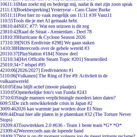
106
11:16
Man zoekt mij en bedreigt mij, nadat ik met zijn zoon sprak
21
11:13
[Boekbespreking] Yesteryear - Caro Claire Burke
165
11:11
Post hier zo vaak mogelijk om 11:11 #39 Vanz11
1
10:55
Tools die je met AI gemaakt hebt.
186
10:44
NEC #77: Wat een seizoen is dit zeg
238
10:42
Raad de Straat - Amsterdam - Deel 78
118
10:39
Hurricane & Cyclone Season 2026
173
10:39
[NOS Eredivisie #298] We gaan staken
14
10:38
Hitterecords over de gehele wereld #3
201
10:37
[PlayStation #184] Nieuw deel
132
10:34
[Het Officiële Steam Topic #201] Steamrolled
250
10:34
+7 telspel #95
42
10:06
[2026/2027] Eredivisietoto #1
51
10:06
[Vulkanen] The Ring of Fire #9: Activiteit in de
vulkaanwereld
0
10:05
Etna blijft actief (mooie plaatjes)
13
10:05
Opmerkelijke foto's van Funda #243
37
10:03
Single mannen verplichtsingle moeders laten daten?
6
09:53
De zich ontwikkelende crisis in Japan #2
30
09:46
2026 kan warmste jaar worden door El Nino
9
09:44
Draai hier alle platen in je platenkast #32 (The Torture Never
Stops)
192
09:43
Touwtrekken 2.0 #636 - Team 1 beste team *G* *O*
233
09:42
Weerrecords aan de lopende band
184
09:37
Wat is op dit moment volgens jou de meest irritante reclame?