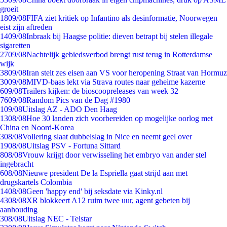
groeit
18
09/08
FIFA ziet kritiek op Infantino als desinformatie, Noorwegen
eist zijn aftreden
14
09/08
Inbraak bij Haagse politie: dieven betrapt bij stelen illegale
sigaretten
27
09/08
Nachtelijk gebiedsverbod brengt rust terug in Rotterdamse
wijk
38
09/08
Iran stelt zes eisen aan VS voor heropening Straat van Hormuz
30
09/08
MIVD-baas lekt via Strava routes naar geheime kazerne
6
09/08
Trailers kijken: de bioscoopreleases van week 32
76
09/08
Random Pics van de Dag #1980
1
09/08
Uitslag AZ - ADO Den Haag
13
08/08
Hoe 30 landen zich voorbereiden op mogelijke oorlog met
China en Noord-Korea
3
08/08
Vollering slaat dubbelslag in Nice en neemt geel over
19
08/08
Uitslag PSV - Fortuna Sittard
8
08/08
Vrouw krijgt door verwisseling het embryo van ander stel
ingebracht
6
08/08
Nieuwe president De la Espriella gaat strijd aan met
drugskartels Colombia
14
08/08
Geen 'happy end' bij seksdate via Kinky.nl
43
08/08
XR blokkeert A12 ruim twee uur, agent gebeten bij
aanhouding
3
08/08
Uitslag NEC - Telstar