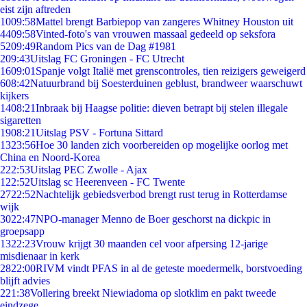
eist zijn aftreden
10
09:58
Mattel brengt Barbiepop van zangeres Whitney Houston uit
44
09:58
Vinted-foto's van vrouwen massaal gedeeld op seksfora
52
09:49
Random Pics van de Dag #1981
2
09:43
Uitslag FC Groningen - FC Utrecht
16
09:01
Spanje volgt Italië met grenscontroles, tien reizigers geweigerd
6
08:42
Natuurbrand bij Soesterduinen geblust, brandweer waarschuwt
kijkers
14
08:21
Inbraak bij Haagse politie: dieven betrapt bij stelen illegale
sigaretten
19
08:21
Uitslag PSV - Fortuna Sittard
13
23:56
Hoe 30 landen zich voorbereiden op mogelijke oorlog met
China en Noord-Korea
2
22:53
Uitslag PEC Zwolle - Ajax
1
22:52
Uitslag sc Heerenveen - FC Twente
27
22:52
Nachtelijk gebiedsverbod brengt rust terug in Rotterdamse
wijk
30
22:47
NPO-manager Menno de Boer geschorst na dickpic in
groepsapp
13
22:23
Vrouw krijgt 30 maanden cel voor afpersing 12-jarige
misdienaar in kerk
28
22:00
RIVM vindt PFAS in al de geteste moedermelk, borstvoeding
blijft advies
2
21:38
Vollering breekt Niewiadoma op slotklim en pakt tweede
eindzege