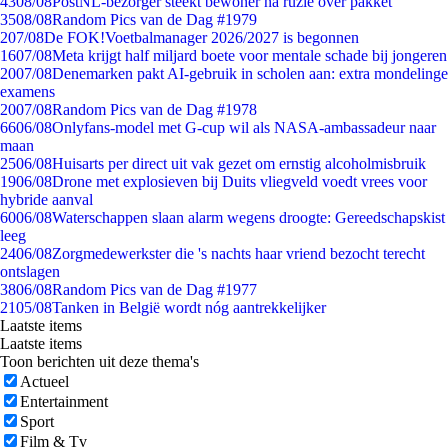
43
08/08
PostNL-bezorger steekt bewoner na ruzie over pakket
35
08/08
Random Pics van de Dag #1979
2
07/08
De FOK!Voetbalmanager 2026/2027 is begonnen
16
07/08
Meta krijgt half miljard boete voor mentale schade bij jongeren
20
07/08
Denemarken pakt AI-gebruik in scholen aan: extra mondelinge
examens
20
07/08
Random Pics van de Dag #1978
66
06/08
Onlyfans-model met G-cup wil als NASA-ambassadeur naar
maan
25
06/08
Huisarts per direct uit vak gezet om ernstig alcoholmisbruik
19
06/08
Drone met explosieven bij Duits vliegveld voedt vrees voor
hybride aanval
60
06/08
Waterschappen slaan alarm wegens droogte: Gereedschapskist
leeg
24
06/08
Zorgmedewerkster die 's nachts haar vriend bezocht terecht
ontslagen
38
06/08
Random Pics van de Dag #1977
21
05/08
Tanken in België wordt nóg aantrekkelijker
Laatste items
Laatste items
Toon berichten uit deze thema's
Actueel
Entertainment
Sport
Film & Tv