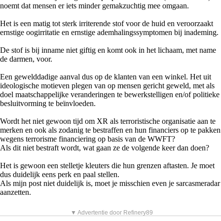
noemt dat mensen er iets minder gemakzuchtig mee omgaan.
Het is een matig tot sterk irriterende stof voor de huid en veroorzaakt
ernstige oogirritatie en ernstige ademhalingssymptomen bij inademing.
De stof is bij inname niet giftig en komt ook in het lichaam, met name
de darmen, voor.
Een gewelddadige aanval dus op de klanten van een winkel. Het uit
ideologische motieven plegen van op mensen gericht geweld, met als
doel maatschappelijke veranderingen te bewerkstelligen en/of politieke
besluitvorming te beïnvloeden.
Wordt het niet gewoon tijd om XR als terroristische organisatie aan te
merken en ook als zodanig te bestraffen en hun financiers op te pakken
wegens terrorisme financiering op basis van de WWFT?
Als dit niet bestraft wordt, wat gaan ze de volgende keer dan doen?
Het is gewoon een stelletje kleuters die hun grenzen aftasten. Je moet
dus duidelijk eens perk en paal stellen.
Als mijn post niet duidelijk is, moet je misschien even je sarcasmeradar
aanzetten.
▼ Advertentie door Refinery89