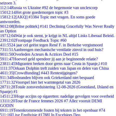
seizoen 3.
1
12:14
Russia vs Ukraine #92 de hegemonie van unclescorp
150
12:14
Het grote goedemorgen topic #3
158
12:12
[AKQ] #3384 Topic met vragen. En soms goede
antwoorden.
90
12:08
[Britse politiek] #141 Declining Gracefully Was Never Really
an Option
197
12:04
Wat je ook stemt, je krijgt in NL altijd Links Liberaal Beleid.
239
12:02
Frontpage Feedback Topic #60
4
11:55
24 jaar cel geëist tegen René F. in Berkelse vergismoord
73
11:51
Aanbrengen mechanische ventilatie zinvol in oud huis?
90
11:50
Overleden Acteurs & Actrices Deel #15
59
11:47
Hoeveel geld spendeer jij aan je beginnende relatie?
238
11:45
Migranten breken door grens naar Ceuta in Spanje,l #10
11
11:37
Orkaan Dolphin treft zuiden van Japan en delen van China
46
11:35
[Crowdfunding] #443 Rentestijgingen?
9
11:34
Bosbranden blijven ook Griekenland niet bespaard
177
11:32
Voorspel hier het warmtegetal van 2026
287
11:28
Totale zonsverduistering 12-08-2026 (Groenland, IJsland en
Spanje) #1
145
11:23
Hoge accijns op sigaretten: nadelige gevolgen voor overheid
131
11:20
Tour de France femmes 2026 #7 Allez vooruit DEMI
GODIN
69
11:19
Tenenkrommende fouten bij teksten in het openbaar #74
5
11:16
[Live Eredivisie #1788] In Excelsiors Deo