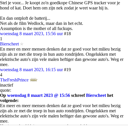
Stel je voor... Je koopt zo'n goedkope Chinese GPS tracker voor je
hond of kat. Doet hem om zijn nek zodat je weet waar hij is.
En dan ontploft de batterij...
Net als de film Wedlock, maar dan in het echt.
Assumption is the mother of all fuckups.
woensdag 8 maart 2023, 15:56 uur
#18
1
Bierscheet
En meer en meer mensen denken dat ze goed voor het milieu bezig
zijn als ze met die troep in hun auto rondrijden. Ongelukken met
elektrische auto's zijn vele malen heftiger dan gewone auto's. Weg er
mee.
woensdag 8 maart 2023, 16:15 uur
#19
4
TheFreshPrince
inactief
quote:
Op
woensdag 8 maart 2023 @ 15:56
schreef
Bierscheet
het
volgende:
En meer en meer mensen denken dat ze goed voor het milieu bezig
zijn als ze met die troep in hun auto rondrijden. Ongelukken met
elektrische auto's zijn vele malen heftiger dan gewone auto's. Weg er
mee.
Het is een heel klein percentage van de ongelukken waar een auto