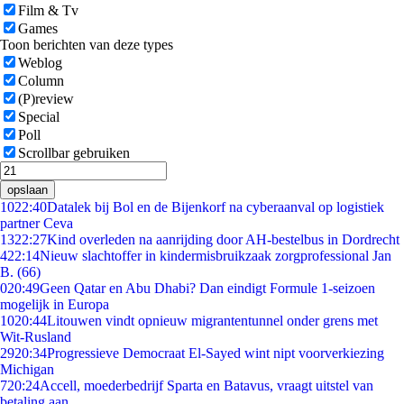
Film & Tv
Games
Toon berichten van deze types
Weblog
Column
(P)review
Special
Poll
Scrollbar gebruiken
opslaan
10
22:40
Datalek bij Bol en de Bijenkorf na cyberaanval op logistiek
partner Ceva
13
22:27
Kind overleden na aanrijding door AH-bestelbus in Dordrecht
4
22:14
Nieuw slachtoffer in kindermisbruikzaak zorgprofessional Jan
B. (66)
0
20:49
Geen Qatar en Abu Dhabi? Dan eindigt Formule 1-seizoen
mogelijk in Europa
10
20:44
Litouwen vindt opnieuw migrantentunnel onder grens met
Wit-Rusland
29
20:34
Progressieve Democraat El-Sayed wint nipt voorverkiezing
Michigan
7
20:24
Accell, moederbedrijf Sparta en Batavus, vraagt uitstel van
betaling aan