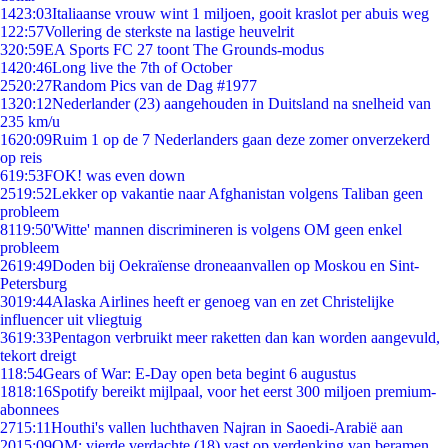
14
23:03
Italiaanse vrouw wint 1 miljoen, gooit kraslot per abuis weg
1
22:57
Vollering de sterkste na lastige heuvelrit
3
20:59
EA Sports FC 27 toont The Grounds-modus
14
20:46
Long live the 7th of October
25
20:27
Random Pics van de Dag #1977
13
20:12
Nederlander (23) aangehouden in Duitsland na snelheid van
235 km/u
16
20:09
Ruim 1 op de 7 Nederlanders gaan deze zomer onverzekerd
op reis
6
19:53
FOK! was even down
25
19:52
Lekker op vakantie naar Afghanistan volgens Taliban geen
probleem
81
19:50
'Witte' mannen discrimineren is volgens OM geen enkel
probleem
26
19:49
Doden bij Oekraïense droneaanvallen op Moskou en Sint-
Petersburg
30
19:44
Alaska Airlines heeft er genoeg van en zet Christelijke
influencer uit vliegtuig
36
19:33
Pentagon verbruikt meer raketten dan kan worden aangevuld,
tekort dreigt
1
18:54
Gears of War: E-Day open beta begint 6 augustus
18
18:16
Spotify bereikt mijlpaal, voor het eerst 300 miljoen premium-
abonnees
27
15:11
Houthi's vallen luchthaven Najran in Saoedi-Arabië aan
20
15:09
OM: vierde verdachte (18) vast op verdenking van beramen