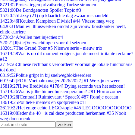
87
21:02
Protest tegen privatisering Turkse stranden
53
21:00
De Bondgenoten Spoiler Topic #3
157
20:55
Lizzy (21) op klaarlichte dag zwaar mishandeld
142
20:46
[Keuken Kampioen Divisie] #44 Vitesse mag weg
64
20:31
Man wil thuiswerken omdat zijn vrouw borstkanker heeft,
einde carriere
57
20:24
Afvallen met injecties #4
5
20:21
[lijstje]Verwachtingen voor dit seizoen
18
20:17
The Grand Tour #5 Nieuwe serie - nieuw trio
167
19:58
Wat is op dit moment volgens jou de meest irritante reclame?
#12
27
19:56
Chinese rechtbank veroordeelt voormalige lokale functionaris
tot dood
68
19:52
Politie grijpt in bij snelwegblokkeerders
69
19:42
[FOK!Voetbalmanager 2026/2027] #1 We zijn er weer
158
19:27
[Live Eredivisie #1784] Dying seconds van het seizoen!
157
19:26
Wat is jullie binnenhuistemperatuur? #81 Horrorzomer
247
19:26
[Centraal] Ruimtevaart / SpaceX #87 Rondje oceaan
186
19:25
Politieke meme's en spotprenten #11
261
19:22
Het enige echte LEGO-topic #45 LEGOOOOOOOOOOO
163
19:08
Ieder die 40+ is zal deze producten herkennen #35 Nooit
weg doen meuk