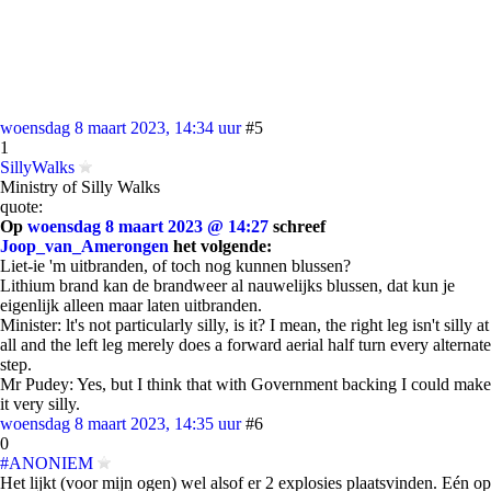
woensdag 8 maart 2023, 14:34 uur
#5
1
SillyWalks
Ministry of Silly Walks
quote:
Op
woensdag 8 maart 2023 @ 14:27
schreef
Joop_van_Amerongen
het volgende:
Liet-ie 'm uitbranden, of toch nog kunnen blussen?
Lithium brand kan de brandweer al nauwelijks blussen, dat kun je
eigenlijk alleen maar laten uitbranden.
Minister: lt's not particularly silly, is it? I mean, the right leg isn't silly at
all and the left leg merely does a forward aerial half turn every alternate
step.
Mr Pudey: Yes, but I think that with Government backing I could make
it very silly.
woensdag 8 maart 2023, 14:35 uur
#6
0
#ANONIEM
Het lijkt (voor mijn ogen) wel alsof er 2 explosies plaatsvinden. Eén op