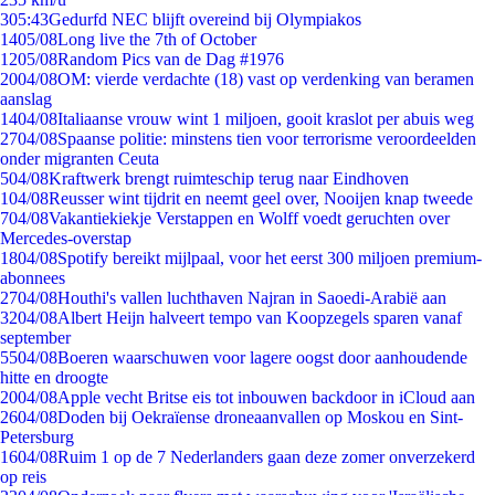
3
05:43
Gedurfd NEC blijft overeind bij Olympiakos
14
05/08
Long live the 7th of October
12
05/08
Random Pics van de Dag #1976
20
04/08
OM: vierde verdachte (18) vast op verdenking van beramen
aanslag
14
04/08
Italiaanse vrouw wint 1 miljoen, gooit kraslot per abuis weg
27
04/08
Spaanse politie: minstens tien voor terrorisme veroordeelden
onder migranten Ceuta
5
04/08
Kraftwerk brengt ruimteschip terug naar Eindhoven
1
04/08
Reusser wint tijdrit en neemt geel over, Nooijen knap tweede
7
04/08
Vakantiekiekje Verstappen en Wolff voedt geruchten over
Mercedes-overstap
18
04/08
Spotify bereikt mijlpaal, voor het eerst 300 miljoen premium-
abonnees
27
04/08
Houthi's vallen luchthaven Najran in Saoedi-Arabië aan
32
04/08
Albert Heijn halveert tempo van Koopzegels sparen vanaf
september
55
04/08
Boeren waarschuwen voor lagere oogst door aanhoudende
hitte en droogte
20
04/08
Apple vecht Britse eis tot inbouwen backdoor in iCloud aan
26
04/08
Doden bij Oekraïense droneaanvallen op Moskou en Sint-
Petersburg
16
04/08
Ruim 1 op de 7 Nederlanders gaan deze zomer onverzekerd
op reis