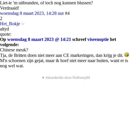
Liet-ie 'm uitbranden, of toch nog kunnen blussen?
Verdraaid!
woensdag 8 maart 2023, 14:28 uur
#4
2
Het_Bokje
altyd
quote:
Op
woensdag 8 maart 2023 @ 14:21
schreef
viseenoptie
het
volgende:
Chinese meuk?
Tja, de Britten doen niet meer aan CE markeringen, dan krijg je dit.
M'n schoenen zijn gejat, maar ik hoef niet meer naar buiten, want er is
nog wel wat.
▼ Advertentie door Refinery89