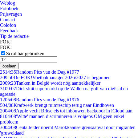
Weblog
Fotoboek
Prijsvragen
Contact
Colofon
Feedback
Tip de redactie
FOK!
FOK!
Scrollbar gebruiken
opslaan
25
14:35
Random Pics van de Dag #1977
2
09:50
De FOK!Voetbalmanager 2026/2027 is begonnen
20
09:23
Tanken in België wordt nóg aantrekkelijker
31
09:07
Dirk sluit supermarkt op de Wallen na golf van diefstal en
agressie
12
05/08
Random Pics van de Dag #1976
5
04/08
Kraftwerk brengt ruimteschip terug naar Eindhoven
20
04/08
Apple vecht Britse eis tot inbouwen backdoor in iCloud aan
81
04/08
'Witte' mannen discrimineren is volgens OM geen enkel
probleem
30
04/08
Ceuta-leider noemt Marokkaanse grensaanval door migranten
'gruweldaad'