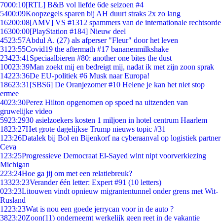
70
00:10
[RTL] B&B vol liefde 6de seizoen #4
54
00:09
Koopzegels sparen bij AH duurt straks 2x zo lang
162
00:08
[AMV] VS #1312 spammers van de internationale rechtsorde
163
00:00
[PlayStation #184] Nieuw deel
45
23:57
Abdul A. (27) als afperser "Fleur" door het leven
31
23:55
Covid19 the aftermath #17 bananenmilkshake
234
23:41
Speciaalbieren #80: another one bites the dust
100
23:39
Man zoekt mij en bedreigt mij, nadat ik met zijn zoon sprak
142
23:36
De EU-politiek #6 Musk naar Europa!
186
23:31
[SBS6] De Oranjezomer #10 Helene je kan het niet stop
ermee
40
23:30
Perez Hilton opgenomen op spoed na uitzenden van
gruwelijke video
59
23:29
30 asielzoekers kosten 1 miljoen in hotel centrum Haarlem
18
23:27
Het grote dagelijkse Trump nieuws topic #31
1
23:26
Datalek bij Bol en Bijenkorf na cyberaanval op logistiek partner
Ceva
1
23:25
Progressieve Democraat El-Sayed wint nipt voorverkiezing
Michigan
2
23:24
Hoe ga jij om met een relatiebreuk?
133
23:23
Verander één letter: Expert #91 (10 letters)
0
23:23
Litouwen vindt opnieuw migrantentunnel onder grens met Wit-
Rusland
12
23:23
Wat is nou een goede jerrycan voor in de auto ?
38
23:20
Zoon(11) onderneemt werkelijk geen reet in de vakantie