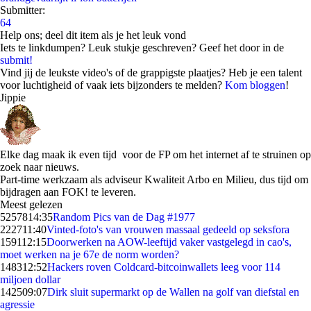
Submitter:
64
Help ons; deel dit item als je het leuk vond
Iets te linkdumpen? Leuk stukje geschreven? Geef het door in de
submit!
Vind jij de leukste video's of de grappigste plaatjes? Heb je een talent
voor luchtigheid of vaak iets bijzonders te melden?
Kom bloggen
!
Jippie
Elke dag maak ik even tijd voor de FP om het internet af te struinen op
zoek naar nieuws.
Part-time werkzaam als adviseur Kwaliteit Arbo en Milieu, dus tijd om
bijdragen aan FOK! te leveren.
Meest gelezen
52578
14:35
Random Pics van de Dag #1977
2227
11:40
Vinted-foto's van vrouwen massaal gedeeld op seksfora
1591
12:15
Doorwerken na AOW-leeftijd vaker vastgelegd in cao's,
moet werken na je 67e de norm worden?
1483
12:52
Hackers roven Coldcard-bitcoinwallets leeg voor 114
miljoen dollar
1425
09:07
Dirk sluit supermarkt op de Wallen na golf van diefstal en
agressie