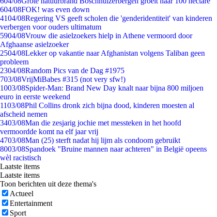
6
04/08
Grote natuurbrand Boschhuizerbergen groeit naar 100 hectare
6
04/08
FOK! was even down
41
04/08
Regering VS geeft scholen die 'genderidentiteit' van kinderen
verbergen voor ouders ultimatum
59
04/08
Vrouw die asielzoekers hielp in Athene vermoord door
Afghaanse asielzoeker
25
04/08
Lekker op vakantie naar Afghanistan volgens Taliban geen
probleem
23
04/08
Random Pics van de Dag #1975
7
03/08
VrijMiBabes #315 (not very sfw!)
10
03/08
Spider-Man: Brand New Day knalt naar bijna 800 miljoen
euro in eerste weekend
11
03/08
Phil Collins dronk zich bijna dood, kinderen moesten al
afscheid nemen
34
03/08
Man die zesjarig jochie met messteken in het hoofd
vermoordde komt na elf jaar vrij
47
03/08
Man (25) sterft nadat hij lijm als condoom gebruikt
80
03/08
Spandoek "Bruine mannen naar achteren" in België opeens
wèl racistisch
Laatste items
Laatste items
Toon berichten uit deze thema's
Actueel
Entertainment
Sport