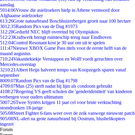
aanslag
59
14:06
Vrouw die asielzoekers hielp in Athene vermoord door
Afghaanse asielzoeker
6
13:26
Grote natuurbrand Boschhuizerbergen groeit naar 100 hectare
30
12:35
Random Pics van de Dag #1973
3
12:28
Gedurfd NEC blijft overeind bij Olympiakos
5
12:23
Kraftwerk brengt ruimteschip terug naar Eindhoven
5
12:04
Control Resonant kost je 30 uur om uit te spelen
1
11:47
Nieuwe XBOX Game Pass titels voor de eerste helft van de
maand augustus
7
10:24
Vakantiekiekje Verstappen en Wolff voedt geruchten over
Mercedes-overstap
32
10:21
Albert Heijn halveert tempo van Koopzegels sparen vanaf
september
80
09:07
Random Pics van de Dag #1798
47
09:07
Man (25) sterft nadat hij lijm als condoom gebruikt
41
08:27
Regering VS geeft scholen die 'genderidentiteit' van kinderen
verbergen voor ouders ultimatum
50
07:26
Twee Syriërs krijgen 11 jaar cel voor brute verkrachting
stomdronken 18-jarige
5
05/08
Street Fighter 6-fans weer over de zeik vanwege nieuwste patch
9
05/08
NL-alert na grote natuurbrand bij Oostrum, blushelikopters
ingezet
Forum
Forum