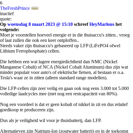
6
TheFreshPrince
inactief
quote:
Op
woensdag 8 maart 2023 @ 15:10
schreef
HeyMarlous
het
volgende:
Moet je voorstellen hoeveel energie er in die thuisaccu's zitten.. vroeg
of laat zullen die ook een keer ontploffen..
Steeds vaker zijn thuisaccu's gebaseerd op LFP (LiFePO4 ofwel
Lithium Ferrophosphate) cellen.
Die hebben een wat lagere energiedichtheid dan NMC (Nickel
Manganese Cobalt) of NCA (Nickel Cobalt Aluminum) dus zijn wat
minder populair voor auto's of elektrische fietsen, al bestaan er o.a.
Tesla's waar ze in zitten (alleen standard range modellen).
Die LFP-cellen zijn zeer veilig en gaan ook nog eens 3.000 tot 5.000
volledige laadcycles mee (met nog een restcapaciteit van 80%).
Nog een voordeel is dat er geen kobalt of nikkel in zit en dus relatief
goedkoop te produceren zijn.
Dus als je veiligheid wil voor je thuisbatterij, dan LFP.
Alternatieven zijn Natrium-Ion (zoutwater batterij) en in de toekomst