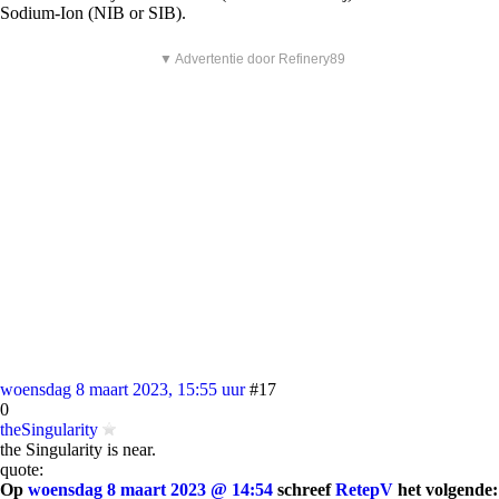
Sodium-Ion (NIB or SIB).
▼ Advertentie door Refinery89
woensdag 8 maart 2023, 15:55 uur
#17
0
theSingularity
the Singularity is near.
quote:
Op
woensdag 8 maart 2023 @ 14:54
schreef
RetepV
het volgende: