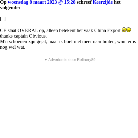
Op
woensdag 8 maart 2023 @ 15:28
schreef
Keerzijde
het
volgende:
[..]
CE staat OVERAL op, alleen betekent het vaak China Export
thanks captain Obvious.
M'n schoenen zijn gejat, maar ik hoef niet meer naar buiten, want er is
nog wel wat.
▼ Advertentie door Refinery89