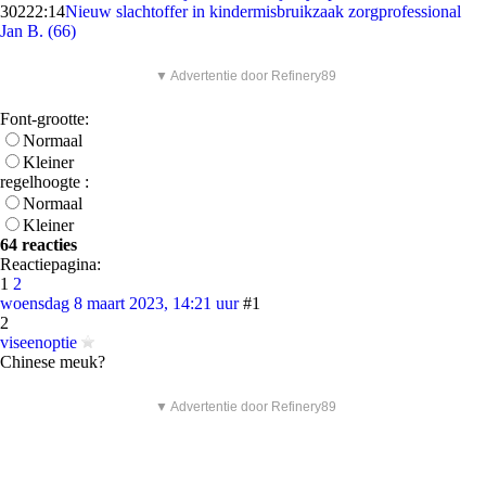
302
22:14
Nieuw slachtoffer in kindermisbruikzaak zorgprofessional
Jan B. (66)
▼ Advertentie door Refinery89
Font-grootte:
Normaal
Kleiner
regelhoogte :
Normaal
Kleiner
64 reacties
Reactiepagina:
1
2
woensdag 8 maart 2023, 14:21 uur
#1
2
viseenoptie
Chinese meuk?
▼ Advertentie door Refinery89