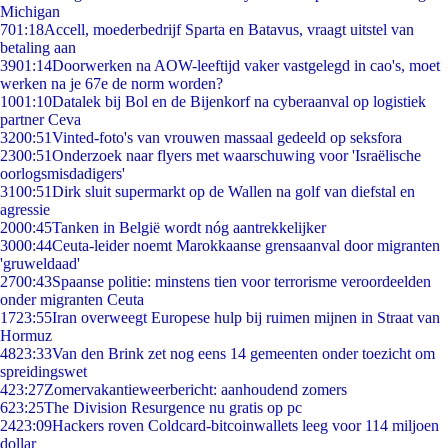
Michigan
7
01:18
Accell, moederbedrijf Sparta en Batavus, vraagt uitstel van
betaling aan
39
01:14
Doorwerken na AOW-leeftijd vaker vastgelegd in cao's, moet
werken na je 67e de norm worden?
10
01:10
Datalek bij Bol en de Bijenkorf na cyberaanval op logistiek
partner Ceva
32
00:51
Vinted-foto's van vrouwen massaal gedeeld op seksfora
23
00:51
Onderzoek naar flyers met waarschuwing voor 'Israëlische
oorlogsmisdadigers'
31
00:51
Dirk sluit supermarkt op de Wallen na golf van diefstal en
agressie
20
00:45
Tanken in België wordt nóg aantrekkelijker
30
00:44
Ceuta-leider noemt Marokkaanse grensaanval door migranten
'gruweldaad'
27
00:43
Spaanse politie: minstens tien voor terrorisme veroordeelden
onder migranten Ceuta
17
23:55
Iran overweegt Europese hulp bij ruimen mijnen in Straat van
Hormuz
48
23:33
Van den Brink zet nog eens 14 gemeenten onder toezicht om
spreidingswet
4
23:27
Zomervakantieweerbericht: aanhoudend zomers
6
23:25
The Division Resurgence nu gratis op pc
24
23:09
Hackers roven Coldcard-bitcoinwallets leeg voor 114 miljoen
dollar