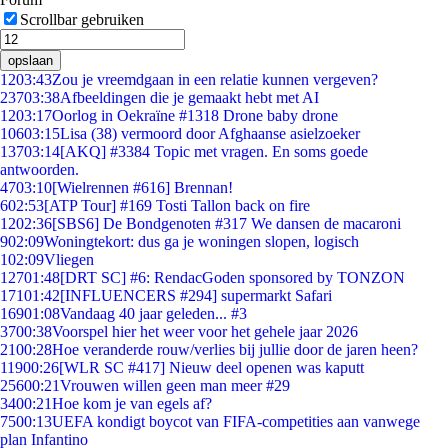
Scrollbar gebruiken
opslaan
12
03:43
Zou je vreemdgaan in een relatie kunnen vergeven?
237
03:38
Afbeeldingen die je gemaakt hebt met AI
12
03:17
Oorlog in Oekraïne #1318 Drone baby drone
106
03:15
Lisa (38) vermoord door Afghaanse asielzoeker
137
03:14
[AKQ] #3384 Topic met vragen. En soms goede
antwoorden.
47
03:10
[Wielrennen #616] Brennan!
6
02:53
[ATP Tour] #169 Tosti Tallon back on fire
12
02:36
[SBS6] De Bondgenoten #317 We dansen de macaroni
9
02:09
Woningtekort: dus ga je woningen slopen, logisch
1
02:09
Vliegen
127
01:48
[DRT SC] #6: RendacGoden sponsored by TONZON
171
01:42
[INFLUENCERS #294] supermarkt Safari
169
01:08
Vandaag 40 jaar geleden... #3
37
00:38
Voorspel hier het weer voor het gehele jaar 2026
21
00:28
Hoe veranderde rouw/verlies bij jullie door de jaren heen?
119
00:26
[WLR SC #417] Nieuw deel openen was kaputt
256
00:21
Vrouwen willen geen man meer #29
34
00:21
Hoe kom je van egels af?
75
00:13
UEFA kondigt boycot van FIFA-competities aan vanwege
plan Infantino