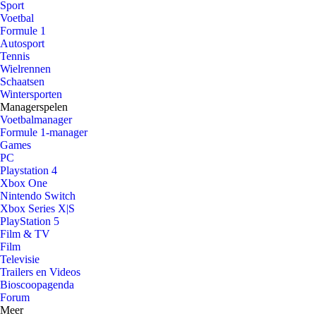
Sport
Voetbal
Formule 1
Autosport
Tennis
Wielrennen
Schaatsen
Wintersporten
Managerspelen
Voetbalmanager
Formule 1-manager
Games
PC
Playstation 4
Xbox One
Nintendo Switch
Xbox Series X|S
PlayStation 5
Film & TV
Film
Televisie
Trailers en Videos
Bioscoopagenda
Forum
Meer