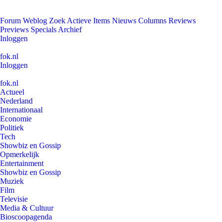
Forum
Weblog
Zoek
Actieve Items
Nieuws
Columns
Reviews
Previews
Specials
Archief
Inloggen
fok.nl
Inloggen
fok.nl
Actueel
Nederland
Internationaal
Economie
Politiek
Tech
Showbiz en Gossip
Opmerkelijk
Entertainment
Showbiz en Gossip
Muziek
Film
Televisie
Media & Cultuur
Bioscoopagenda