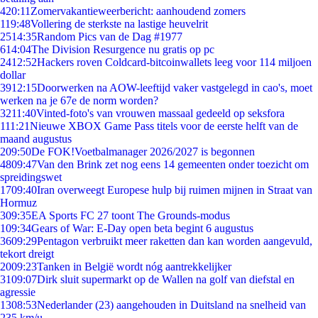
4
20:11
Zomervakantieweerbericht: aanhoudend zomers
1
19:48
Vollering de sterkste na lastige heuvelrit
25
14:35
Random Pics van de Dag #1977
6
14:04
The Division Resurgence nu gratis op pc
24
12:52
Hackers roven Coldcard-bitcoinwallets leeg voor 114 miljoen
dollar
39
12:15
Doorwerken na AOW-leeftijd vaker vastgelegd in cao's, moet
werken na je 67e de norm worden?
32
11:40
Vinted-foto's van vrouwen massaal gedeeld op seksfora
1
11:21
Nieuwe XBOX Game Pass titels voor de eerste helft van de
maand augustus
2
09:50
De FOK!Voetbalmanager 2026/2027 is begonnen
48
09:47
Van den Brink zet nog eens 14 gemeenten onder toezicht om
spreidingswet
17
09:40
Iran overweegt Europese hulp bij ruimen mijnen in Straat van
Hormuz
3
09:35
EA Sports FC 27 toont The Grounds-modus
1
09:34
Gears of War: E-Day open beta begint 6 augustus
36
09:29
Pentagon verbruikt meer raketten dan kan worden aangevuld,
tekort dreigt
20
09:23
Tanken in België wordt nóg aantrekkelijker
31
09:07
Dirk sluit supermarkt op de Wallen na golf van diefstal en
agressie
13
08:53
Nederlander (23) aangehouden in Duitsland na snelheid van
235 km/u