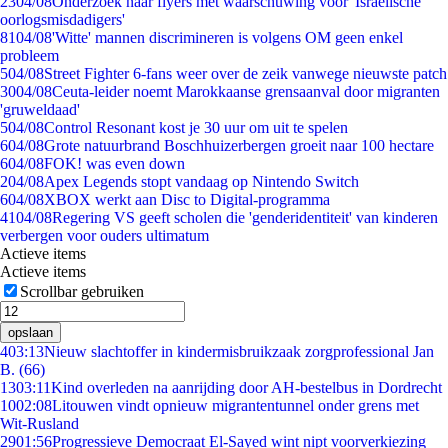
23
04/08
Onderzoek naar flyers met waarschuwing voor 'Israëlische
oorlogsmisdadigers'
81
04/08
'Witte' mannen discrimineren is volgens OM geen enkel
probleem
5
04/08
Street Fighter 6-fans weer over de zeik vanwege nieuwste patch
30
04/08
Ceuta-leider noemt Marokkaanse grensaanval door migranten
'gruweldaad'
5
04/08
Control Resonant kost je 30 uur om uit te spelen
6
04/08
Grote natuurbrand Boschhuizerbergen groeit naar 100 hectare
6
04/08
FOK! was even down
2
04/08
Apex Legends stopt vandaag op Nintendo Switch
6
04/08
XBOX werkt aan Disc to Digital-programma
41
04/08
Regering VS geeft scholen die 'genderidentiteit' van kinderen
verbergen voor ouders ultimatum
Actieve items
Actieve items
Scrollbar gebruiken
opslaan
4
03:13
Nieuw slachtoffer in kindermisbruikzaak zorgprofessional Jan
B. (66)
13
03:11
Kind overleden na aanrijding door AH-bestelbus in Dordrecht
10
02:08
Litouwen vindt opnieuw migrantentunnel onder grens met
Wit-Rusland
29
01:56
Progressieve Democraat El-Sayed wint nipt voorverkiezing