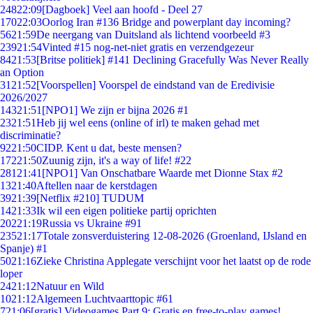
248
22:09
[Dagboek] Veel aan hoofd - Deel 27
170
22:03
Oorlog Iran #136 Bridge and powerplant day incoming?
56
21:59
De neergang van Duitsland als lichtend voorbeeld #3
239
21:54
Vinted #15 nog-net-niet gratis en verzendgezeur
84
21:53
[Britse politiek] #141 Declining Gracefully Was Never Really
an Option
31
21:52
[Voorspellen] Voorspel de eindstand van de Eredivisie
2026/2027
143
21:51
[NPO1] We zijn er bijna 2026 #1
23
21:51
Heb jij wel eens (online of irl) te maken gehad met
discriminatie?
92
21:50
CIDP. Kent u dat, beste mensen?
172
21:50
Zuunig zijn, it's a way of life! #22
281
21:41
[NPO1] Van Onschatbare Waarde met Dionne Stax #2
13
21:40
Aftellen naar de kerstdagen
39
21:39
[Netflix #210] TUDUM
14
21:33
Ik wil een eigen politieke partij oprichten
202
21:19
Russia vs Ukraine #91
235
21:17
Totale zonsverduistering 12-08-2026 (Groenland, IJsland en
Spanje) #1
50
21:16
Zieke Christina Applegate verschijnt voor het laatst op de rode
loper
24
21:12
Natuur en Wild
10
21:12
Algemeen Luchtvaarttopic #61
7
21:06
[gratis] Videogames Part 9: Gratis en free-to-play games!