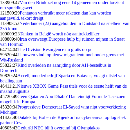
1339
09:47
Van den Brink zet nog eens 14 gemeenten onder toezicht
om spreidingswet
1215
09:29
Pentagon verbruikt meer raketten dan kan worden
aangevuld, tekort dreigt
1139
08:53
Nederlander (23) aangehouden in Duitsland na snelheid van
235 km/u
1090
09:23
Tanken in België wordt nóg aantrekkelijker
1088
09:40
Iran overweegt Europese hulp bij ruimen mijnen in Straat
van Hormuz
647
14:04
The Division Resurgence nu gratis op pc
595
20:44
Litouwen vindt opnieuw migrantentunnel onder grens met
Wit-Rusland
558
22:27
Kind overleden na aanrijding door AH-bestelbus in
Dordrecht
508
20:24
Accell, moederbedrijf Sparta en Batavus, vraagt uitstel van
betaling aan
464
11:21
Nieuwe XBOX Game Pass titels voor de eerste helft van de
maand augustus
457
20:49
Geen Qatar en Abu Dhabi? Dan eindigt Formule 1-seizoen
mogelijk in Europa
453
20:34
Progressieve Democraat El-Sayed wint nipt voorverkiezing
Michigan
414
22:40
Datalek bij Bol en de Bijenkorf na cyberaanval op logistiek
partner Ceva
405
05:43
Gedurfd NEC blijft overeind bij Olympiakos