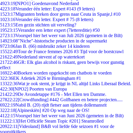
49
23:19
[NPO1] Goedenavond Nederland
42
23:18
Verander één letter: Expert #143 (9 letters)
15
23:17
Migranten breken door grens naar Ceuta in Spanje,l #10
10
23:16
Verander één letter. Expert # 75 (8 letters)
51
23:15
Een gezin stichten uit verveling?
195
23:15
Verander een letter expert (7lettereditie) #50
27
23:13
Voorspel hier het weer van Juli 2026 (gemeten in de Bilt)
149
23:08
"Niche"-historische producten in de supermarkt
97
23:06
Jan B. (66) misbruikt zeker 14 kinderen
155
22:49
Tour de France femmes 2026 #3 Tijd voor de borstcrawl
216
22:49
Nederland stevent af op watertekort
217
22:46
GR: Elk glas alcohol is riskant, geen bewijs voor gunstig
effect
169
22:40
Boeken worden opgekocht om chatbots te voeden
3
22:36
EK Atletiek 2026 te Birmingham #1
133
22:36
Wat je ook stemt, je krijgt in NL altijd Links Liberaal Beleid.
4
22:30
[NPO2] Poorten van Europa
214
22:29
De Avondetappe #176 - Met Ellen ten Damme.
278
22:22
[Crowdfunding] #442 Golfbanen en betere projecten.....
69
22:19
Nabil B. (20) rijdt fietser aan tijdens dollemansrit
32
22:18
[Alpineskiën] #20 Op weg naar de OS!
41
22:15
Voorspel hier het weer van Juni 2026 (gemeten in de Bilt)
112
22:13
[Het Officiële Steam Topic #201] Steamrolled
209
22:11
[Videoland] B&B vol liefde 6de seizoen #1 voor de
vooruitkijkers