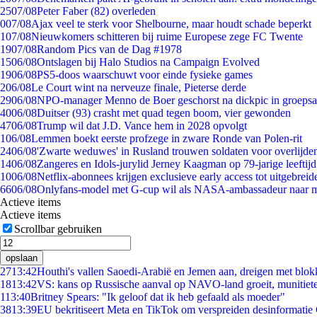
25
07/08
Peter Faber (82) overleden
0
07/08
Ajax veel te sterk voor Shelbourne, maar houdt schade beperkt
1
07/08
Nieuwkomers schitteren bij ruime Europese zege FC Twente
19
07/08
Random Pics van de Dag #1978
15
06/08
Ontslagen bij Halo Studios na Campaign Evolved
19
06/08
PS5-doos waarschuwt voor einde fysieke games
2
06/08
Le Court wint na nerveuze finale, Pieterse derde
29
06/08
NPO-manager Menno de Boer geschorst na dickpic in groeps
40
06/08
Duitser (93) crasht met quad tegen boom, vier gewonden
47
06/08
Trump wil dat J.D. Vance hem in 2028 opvolgt
1
06/08
Lemmen boekt eerste profzege in zware Ronde van Polen-rit
24
06/08
'Zwarte weduwes' in Rusland trouwen soldaten voor overlijden
14
06/08
Zangeres en Idols-jurylid Jerney Kaagman op 79-jarige leeftij
10
06/08
Netflix-abonnees krijgen exclusieve early access tot uitgebreid
66
06/08
Onlyfans-model met G-cup wil als NASA-ambassadeur naar 
Actieve items
Actieve items
Scrollbar gebruiken
opslaan
27
13:42
Houthi's vallen Saoedi-Arabië en Jemen aan, dreigen met blok
18
13:42
VS: kans op Russische aanval op NAVO-land groeit, munitiet
1
13:40
Britney Spears: "Ik geloof dat ik heb gefaald als moeder"
38
13:39
EU bekritiseert Meta en TikTok om verspreiden desinformatie