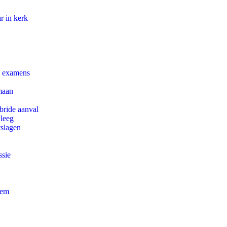
r in kerk
e examens
maan
bride aanval
 leeg
tslagen
ssie
eem