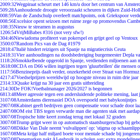
20
09:32
Wegpiraat scheurt met 146 km/u door het centrum van Amste
5
09:28
Aanhoudende droogte veroorzaakt scheuren in dijken Zuid-Hol
0
08:59
Van de Zandschulp overleeft matchpoints, ook Griekspoor verde
0
08:56
Excelsior opent seizoen met ruime zege op promovendus Camb
1
08:35
Nieuw te streamen in augustus
12
06:54
VrijMiBabes #316 (not very sfw!)
3
04:46
Niewiadoma profiteert van pokerspel en grijpt geel op Ventoux
35
00:07
Random Pics van de Dag #1979
28
18:47
Italië hindert reizigers uit Spanje na migratiecrisis Ceuta
24
18:31
Vier aanhoudingen na doodsbedreiging burgemeester Depla v
11
18:26
Smokkelbende opgerold in Spanje, verdienden miljoenen aan 
36
18:08
CDA en D66 willen ingrijpen tegen 'gluurbrillen' die mensen 
11
17:56
Benzineprijs daalt verder, onzekerheid over Straat van Hormuz b
42
17:47
Voedselprijzen wereldwijd op hoogste niveau in ruim drie jaar
23
14:33
Quake krijgt na 30 jaar een gratis uitbreiding
2
14:30
De FOK!Voetbalmanager 2026/2027 is begonnen
68
13:48
Meer agressie tegen een andersluidende politieke mening, laat j
31
07/08
Amsterdams dierenasiel DOA overspoeld met babykonijntjes
29
07/08
Kabinet geeft bedrijven geen compensatie voor schade door la
24
07/08
OM eist TBS tegen verwarde man die agenten stak met aardap
30
07/08
Tropische hitte keert zondag terug met lokaal 32 graden
30
07/08
Trump grijpt weer in op automatisch staatsburgerschap bij geb
56
07/08
Dikke Van Dale neemt 'vulvalippen' op: 'stigma op schaamlip
16
07/08
Meta krijgt half miljard boete voor mentale schade bij jongeren
20
07/08
Denemarken pakt AI-gebruik in scholen aan: extra mondeling