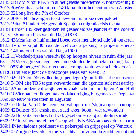
2
13:36
RIVM vindt PFAS in al het geteste moedermelk, borstvoeding bl
20
13:36
Wegpiraat scheurt met 146 km/u door het centrum van Amste
20
13:32
Long live the 7th of October
29
13:20
PostNL-bezorger steekt bewoner na ruzie over pakket
28
13:19
Italië hindert reizigers uit Spanje na migratiecrisis Ceuta
3
13:14
Broer 135 keer gestoken en gesneden: zes jaar cel en tbs voor
37
13:13
Random Pics van de Dag #1833
16
12:43
Meta krijgt half miljard boete voor mentale schade bij jongeren
8
12:23
Vrouw krijgt 30 maanden cel voor afpersing 12-jarige misdienaa
34
12:14
Random Pics van de Dag #1980
42
12:11
Voedselprijzen wereldwijd op hoogste niveau in ruim drie jaar
68
11:29
Meer agressie tegen een andersluidende politieke mening, laat ji
29
11:05
Kabinet geeft bedrijven geen compensatie voor schade door la
6
11:03
Trailers kijken: de bioscoopreleases van week 32
36
11:02
CDA en D66 willen ingrijpen tegen 'gluurbrillen' die mensen 
24
10:54
OM eist TBS tegen verwarde man die agenten stak met aardap
5
10:42
Aanhoudende droogte veroorzaakt scheuren in dijken Zuid-Hol
24
10:18
Vier aanhoudingen na doodsbedreiging burgemeester Depla v
1
09:58
Nieuw te streamen in augustus
56
09:52
Dikke Van Dale neemt 'vulvalippen' op: 'stigma op schaamlip
40
09:42
Duitser (93) crasht met quad tegen boom, vier gewonden
25
09:22
Huisarts per direct uit vak gezet om ernstig alcoholmisbruik
66
09:19
Onlyfans-model met G-cup wil als NASA-ambassadeur naar 
3
09:14
Niewiadoma profiteert van pokerspel en grijpt geel op Ventoux
24
09:02
Zorgmedewerkster die 's nachts haar vriend bezocht terecht on