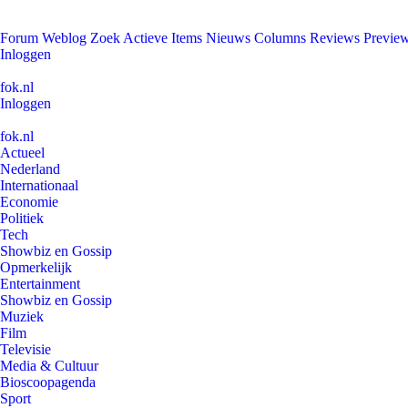
Forum
Weblog
Zoek
Actieve Items
Nieuws
Columns
Reviews
Previe
Inloggen
fok.nl
Inloggen
fok.nl
Actueel
Nederland
Internationaal
Economie
Politiek
Tech
Showbiz en Gossip
Opmerkelijk
Entertainment
Showbiz en Gossip
Muziek
Film
Televisie
Media & Cultuur
Bioscoopagenda
Sport