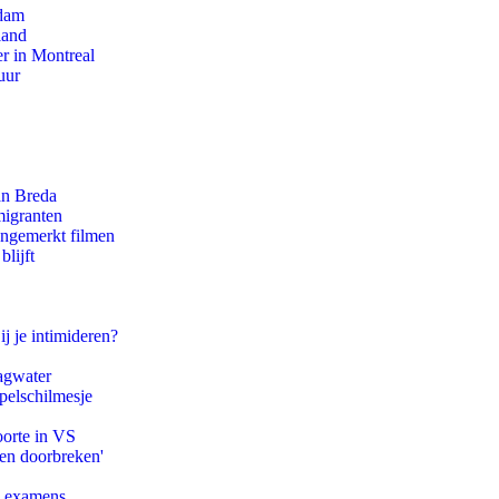
rdam
land
r in Montreal
uur
an Breda
migranten
ongemerkt filmen
lijft
ij je intimideren?
agwater
pelschilmesje
oorte in VS
pen doorbreken'
e examens