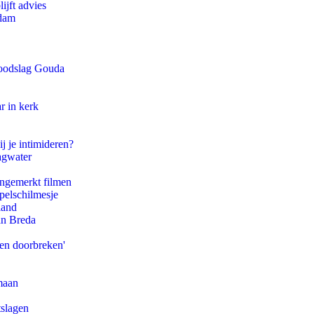
ijft advies
rdam
 doodslag Gouda
r in kerk
j je intimideren?
agwater
ongemerkt filmen
pelschilmesje
land
an Breda
pen doorbreken'
maan
tslagen