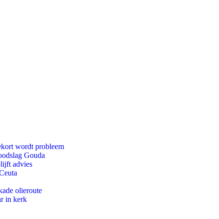
ekort wordt probleem
 doodslag Gouda
ijft advies
 Ceuta
kade olieroute
r in kerk