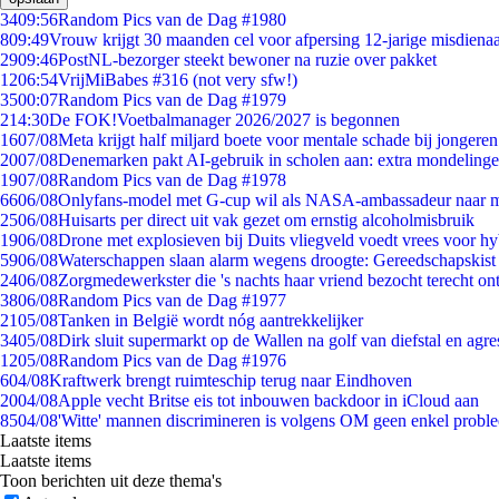
34
09:56
Random Pics van de Dag #1980
8
09:49
Vrouw krijgt 30 maanden cel voor afpersing 12-jarige misdienaa
29
09:46
PostNL-bezorger steekt bewoner na ruzie over pakket
12
06:54
VrijMiBabes #316 (not very sfw!)
35
00:07
Random Pics van de Dag #1979
2
14:30
De FOK!Voetbalmanager 2026/2027 is begonnen
16
07/08
Meta krijgt half miljard boete voor mentale schade bij jongeren
20
07/08
Denemarken pakt AI-gebruik in scholen aan: extra mondeling
19
07/08
Random Pics van de Dag #1978
66
06/08
Onlyfans-model met G-cup wil als NASA-ambassadeur naar 
25
06/08
Huisarts per direct uit vak gezet om ernstig alcoholmisbruik
19
06/08
Drone met explosieven bij Duits vliegveld voedt vrees voor hy
59
06/08
Waterschappen slaan alarm wegens droogte: Gereedschapskist
24
06/08
Zorgmedewerkster die 's nachts haar vriend bezocht terecht on
38
06/08
Random Pics van de Dag #1977
21
05/08
Tanken in België wordt nóg aantrekkelijker
34
05/08
Dirk sluit supermarkt op de Wallen na golf van diefstal en agre
12
05/08
Random Pics van de Dag #1976
6
04/08
Kraftwerk brengt ruimteschip terug naar Eindhoven
20
04/08
Apple vecht Britse eis tot inbouwen backdoor in iCloud aan
85
04/08
'Witte' mannen discrimineren is volgens OM geen enkel probl
Laatste items
Laatste items
Toon berichten uit deze thema's