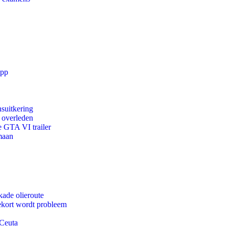
app
suitkering
d overleden
e GTA VI trailer
maan
kade olieroute
ekort wordt probleem
 Ceuta