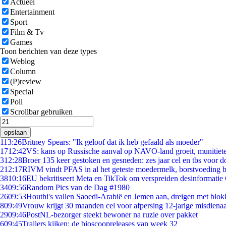
Actueel
Entertainment
Sport
Film & Tv
Games
Toon berichten van deze types
Weblog
Column
(P)review
Special
Poll
Scrollbar gebruiken
opslaan
1
13:26
Britney Spears: "Ik geloof dat ik heb gefaald als moeder"
17
12:42
VS: kans op Russische aanval op NAVO-land groeit, munitiet
3
12:28
Broer 135 keer gestoken en gesneden: zes jaar cel en tbs voor
2
12:17
RIVM vindt PFAS in al het geteste moedermelk, borstvoeding bl
38
10:16
EU bekritiseert Meta en TikTok om verspreiden desinformatie
34
09:56
Random Pics van de Dag #1980
26
09:53
Houthi's vallen Saoedi-Arabië en Jemen aan, dreigen met blok
8
09:49
Vrouw krijgt 30 maanden cel voor afpersing 12-jarige misdienaa
29
09:46
PostNL-bezorger steekt bewoner na ruzie over pakket
6
09:45
Trailers kijken: de bioscoopreleases van week 32