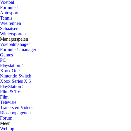
Voetbal
Formule 1
Autosport
Tennis
Wielrennen
Schaatsen
Wintersporten
Managerspelen
Voetbalmanager
Formule 1-manager
Games
PC
Playstation 4
Xbox One
Nintendo Switch
Xbox Series X|S
PlayStation 5
Film & TV
Film
Televisie
Trailers en Videos
Bioscoopagenda
Forum
Meer
Weblog