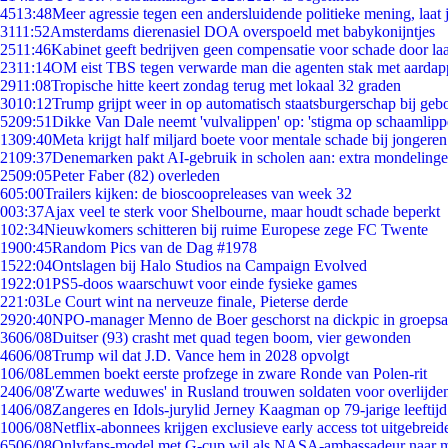
45
13:48
Meer agressie tegen een andersluidende politieke mening, laat j
31
11:52
Amsterdams dierenasiel DOA overspoeld met babykonijntjes
25
11:46
Kabinet geeft bedrijven geen compensatie voor schade door la
23
11:14
OM eist TBS tegen verwarde man die agenten stak met aardap
29
11:08
Tropische hitte keert zondag terug met lokaal 32 graden
30
10:12
Trump grijpt weer in op automatisch staatsburgerschap bij geb
52
09:51
Dikke Van Dale neemt 'vulvalippen' op: 'stigma op schaamlip
13
09:40
Meta krijgt half miljard boete voor mentale schade bij jongeren
21
09:37
Denemarken pakt AI-gebruik in scholen aan: extra mondeling
25
09:05
Peter Faber (82) overleden
6
05:00
Trailers kijken: de bioscoopreleases van week 32
0
03:37
Ajax veel te sterk voor Shelbourne, maar houdt schade beperkt
1
02:34
Nieuwkomers schitteren bij ruime Europese zege FC Twente
19
00:45
Random Pics van de Dag #1978
15
22:04
Ontslagen bij Halo Studios na Campaign Evolved
19
22:01
PS5-doos waarschuwt voor einde fysieke games
2
21:03
Le Court wint na nerveuze finale, Pieterse derde
29
20:40
NPO-manager Menno de Boer geschorst na dickpic in groeps
36
06/08
Duitser (93) crasht met quad tegen boom, vier gewonden
46
06/08
Trump wil dat J.D. Vance hem in 2028 opvolgt
1
06/08
Lemmen boekt eerste profzege in zware Ronde van Polen-rit
24
06/08
'Zwarte weduwes' in Rusland trouwen soldaten voor overlijden
14
06/08
Zangeres en Idols-jurylid Jerney Kaagman op 79-jarige leeftij
10
06/08
Netflix-abonnees krijgen exclusieve early access tot uitgebreid
65
06/08
Onlyfans-model met G-cup wil als NASA-ambassadeur naar 