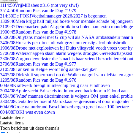
11
14:50
VrijMiBabes #316 (not very sfw!)
35
14:50
Random Pics van de Dag #1979
2
14:30
De FOK!Voetbalmanager 2026/2027 is begonnen
13
09:40
Meta krijgt half miljard boete voor mentale schade bij jongeren
21
09:37
Denemarken pakt AI-gebruik in scholen aan: extra mondeling
19
00:45
Random Pics van de Dag #1978
65
06/08
Onlyfans-model met G-cup wil als NASA-ambassadeur naar 
24
06/08
Huisarts per direct uit vak gezet om ernstig alcoholmisbruik
19
06/08
Drone met explosieven bij Duits vliegveld voedt vrees voor hy
57
06/08
Waterschappen slaan alarm wegens droogte: Gereedschapskist
23
06/08
Zorgmedewerkster die 's nachts haar vriend bezocht terecht on
37
06/08
Random Pics van de Dag #1977
21
05/08
Tanken in België wordt nóg aantrekkelijker
34
05/08
Dirk sluit supermarkt op de Wallen na golf van diefstal en agre
12
05/08
Random Pics van de Dag #1976
6
04/08
Kraftwerk brengt ruimteschip terug naar Eindhoven
20
04/08
Apple vecht Britse eis tot inbouwen backdoor in iCloud aan
85
04/08
'Witte' mannen discrimineren is volgens OM geen enkel probl
33
04/08
Ceuta-leider noemt Marokkaanse grensaanval door migranten 
6
04/08
Grote natuurbrand Boschhuizerbergen groeit naar 100 hectare
6
04/08
FOK! was even down
Laatste items
Laatste items
Toon berichten uit deze thema's