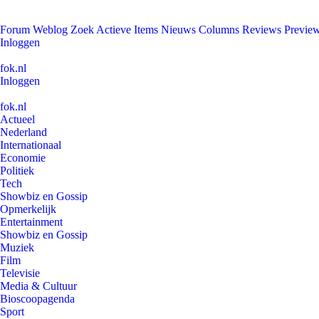
Forum
Weblog
Zoek
Actieve Items
Nieuws
Columns
Reviews
Previe
Inloggen
fok.nl
Inloggen
fok.nl
Actueel
Nederland
Internationaal
Economie
Politiek
Tech
Showbiz en Gossip
Opmerkelijk
Entertainment
Showbiz en Gossip
Muziek
Film
Televisie
Media & Cultuur
Bioscoopagenda
Sport