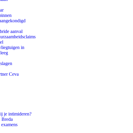
ar
binnen
g aangekondigd
bride aanval
duurzaamheidsclaims
el
iegtuigen in
 leeg
tslagen
rtner Ceva
ij je intimideren?
n Breda
e examens