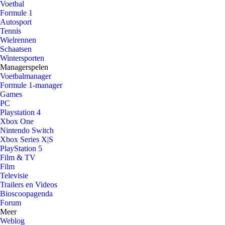
Voetbal
Formule 1
Autosport
Tennis
Wielrennen
Schaatsen
Wintersporten
Managerspelen
Voetbalmanager
Formule 1-manager
Games
PC
Playstation 4
Xbox One
Nintendo Switch
Xbox Series X|S
PlayStation 5
Film & TV
Film
Televisie
Trailers en Videos
Bioscoopagenda
Forum
Meer
Weblog