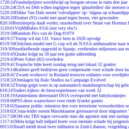
17
20:24
Voedselprijzen wereldwijd op hoogste niveau in ruim drie jaar
12
20:24
CDA en D66 willen ingrijpen tegen 'gluurbrillen' die mensen 
52
20:20
Dikke Van Dale neemt 'vulvalippen' op: 'stigma op schaamlip
36
20:20
Duitser (93) crasht met quad tegen boom, vier gewonden
8
20:16
Benzineprijs daalt verder, onzekerheid over Straat van Hormuz bl
11
20:01
VrijMiBabes #316 (not very sfw!)
35
19:58
Random Pics van de Dag #1979
46
19:57
Trump wil dat J.D. Vance hem in 2028 opvolgt
65
19:50
Onlyfans-model met G-cup wil als NASA-ambassadeur naar 
3
19:50
Smokkelbende opgerold in Spanje, verdienden miljoenen aan m
19
19:45
Quake krijgt na 30 jaar een gratis uitbreiding
25
19:43
Peter Faber (82) overleden
29
19:41
Tropische hitte keert zondag terug met lokaal 32 graden
25
19:14
Kabinet geeft bedrijven geen compensatie voor schade door la
24
18:41
'Zwarte weduwes' in Rusland trouwen soldaten voor overlijden
15
18:32
Ontslagen bij Halo Studios na Campaign Evolved
30
18:32
Trump grijpt weer in op automatisch staatsburgerschap bij geb
6
18:24
Trailers kijken: de bioscoopreleases van week 32
31
18:19
Amsterdams dierenasiel DOA overspoeld met babykonijntjes
19
18:06
PS5-doos waarschuwt voor einde fysieke games
37
18:02
Spaanse politie: minstens tien voor terrorisme veroordeelden 
33
18:02
Ceuta-leider noemt Marokkaanse grensaanval door migranten 
23
17:58
OM eist TBS tegen verwarde man die agenten stak met aardap
13
17:41
Meta krijgt half miljard boete voor mentale schade bij jongeren
69
15:03
Israël meldt dood twee militairen in Zuid-Libanon, vergeldin