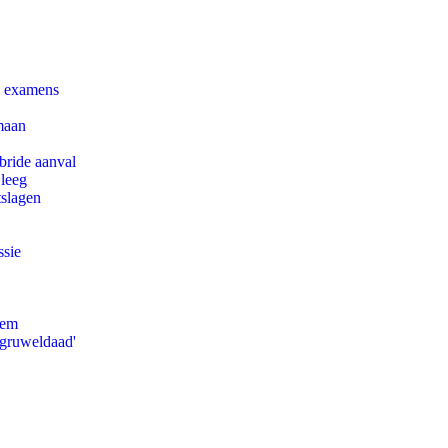
e examens
maan
bride aanval
 leeg
tslagen
ssie
eem
'gruweldaad'