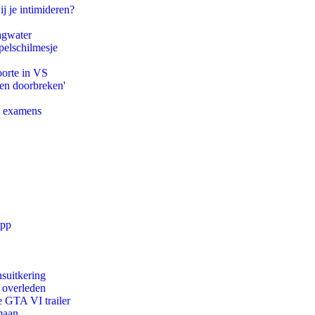
ij je intimideren?
agwater
pelschilmesje
oorte in VS
pen doorbreken'
e examens
app
suitkering
d overleden
e GTA VI trailer
maan