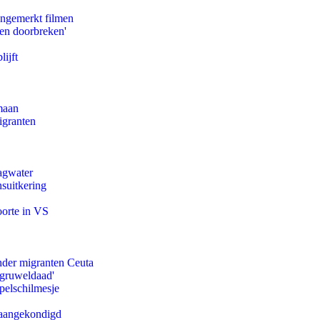
ongemerkt filmen
pen doorbreken'
ijft
maan
igranten
agwater
suitkering
oorte in VS
onder migranten Ceuta
'gruweldaad'
pelschilmesje
g aangekondigd