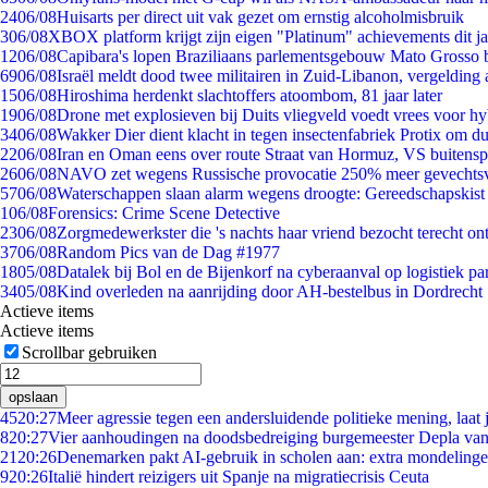
24
06/08
Huisarts per direct uit vak gezet om ernstig alcoholmisbruik
3
06/08
XBOX platform krijgt zijn eigen "Platinum" achievements dit ja
12
06/08
Capibara's lopen Braziliaans parlementsgebouw Mato Grosso 
69
06/08
Israël meldt dood twee militairen in Zuid-Libanon, vergeldin
15
06/08
Hiroshima herdenkt slachtoffers atoombom, 81 jaar later
19
06/08
Drone met explosieven bij Duits vliegveld voedt vrees voor hy
34
06/08
Wakker Dier dient klacht in tegen insectenfabriek Protix om 
22
06/08
Iran en Oman eens over route Straat van Hormuz, VS buitensp
26
06/08
NAVO zet wegens Russische provocatie 250% meer gevechtsvl
57
06/08
Waterschappen slaan alarm wegens droogte: Gereedschapskist
1
06/08
Forensics: Crime Scene Detective
23
06/08
Zorgmedewerkster die 's nachts haar vriend bezocht terecht on
37
06/08
Random Pics van de Dag #1977
18
05/08
Datalek bij Bol en de Bijenkorf na cyberaanval op logistiek pa
34
05/08
Kind overleden na aanrijding door AH-bestelbus in Dordrecht
Actieve items
Actieve items
Scrollbar gebruiken
opslaan
45
20:27
Meer agressie tegen een andersluidende politieke mening, laat j
8
20:27
Vier aanhoudingen na doodsbedreiging burgemeester Depla va
21
20:26
Denemarken pakt AI-gebruik in scholen aan: extra mondeling
9
20:26
Italië hindert reizigers uit Spanje na migratiecrisis Ceuta