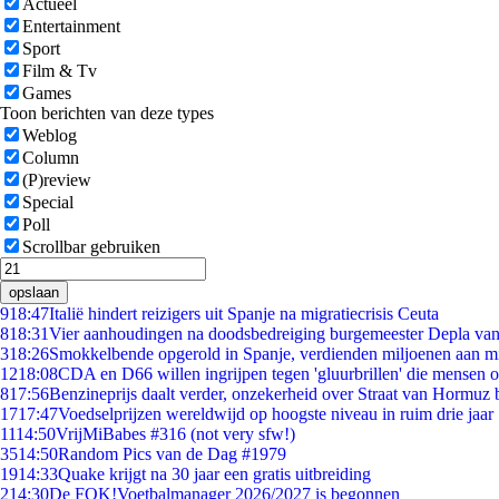
Actueel
Entertainment
Sport
Film & Tv
Games
Toon berichten van deze types
Weblog
Column
(P)review
Special
Poll
Scrollbar gebruiken
opslaan
9
18:47
Italië hindert reizigers uit Spanje na migratiecrisis Ceuta
8
18:31
Vier aanhoudingen na doodsbedreiging burgemeester Depla va
3
18:26
Smokkelbende opgerold in Spanje, verdienden miljoenen aan m
12
18:08
CDA en D66 willen ingrijpen tegen 'gluurbrillen' die mensen 
8
17:56
Benzineprijs daalt verder, onzekerheid over Straat van Hormuz bl
17
17:47
Voedselprijzen wereldwijd op hoogste niveau in ruim drie jaar
11
14:50
VrijMiBabes #316 (not very sfw!)
35
14:50
Random Pics van de Dag #1979
19
14:33
Quake krijgt na 30 jaar een gratis uitbreiding
2
14:30
De FOK!Voetbalmanager 2026/2027 is begonnen