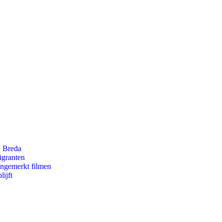
n Breda
igranten
ongemerkt filmen
ijft