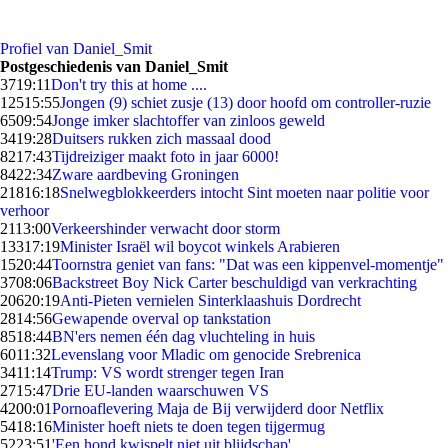
Profiel van Daniel_Smit
Postgeschiedenis van Daniel_Smit
37
19:11
Don't try this at home ....
125
15:55
Jongen (9) schiet zusje (13) door hoofd om controller-ruzie
65
09:54
Jonge imker slachtoffer van zinloos geweld
34
19:28
Duitsers rukken zich massaal dood
82
17:43
Tijdreiziger maakt foto in jaar 6000!
84
22:34
Zware aardbeving Groningen
218
16:18
Snelwegblokkeerders intocht Sint moeten naar politie voor
verhoor
21
13:00
Verkeershinder verwacht door storm
133
17:19
Minister Israël wil boycot winkels Arabieren
15
20:44
Toornstra geniet van fans: "Dat was een kippenvel-momentje"
37
08:06
Backstreet Boy Nick Carter beschuldigd van verkrachting
206
20:19
Anti-Pieten vernielen Sinterklaashuis Dordrecht
28
14:56
Gewapende overval op tankstation
85
18:44
BN'ers nemen één dag vluchteling in huis
60
11:32
Levenslang voor Mladic om genocide Srebrenica
34
11:14
Trump: VS wordt strenger tegen Iran
27
15:47
Drie EU-landen waarschuwen VS
42
00:01
Pornoaflevering Maja de Bij verwijderd door Netflix
54
18:16
Minister hoeft niets te doen tegen tijgermug
52
23:51
'Een hond kwispelt niet uit blijdschap'