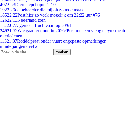
40
22:53
Dierenlepeltopic #150
19
22:29
de beheerder die mij oh zo moe maakt.
185
22:22
Post hier zo vaak mogelijk om 22:22 uur #76
126
22:13
Nederland toen
11
22:07
Algemeen Luchtvaarttopic #61
249
21:52
Wie gaan er dood in 2026?Post met een vleugje cynisme de
overledenen.
113
21:37
Roddelpraat onder vuur: ongepaste opmerkingen
minderjarigen deel 2