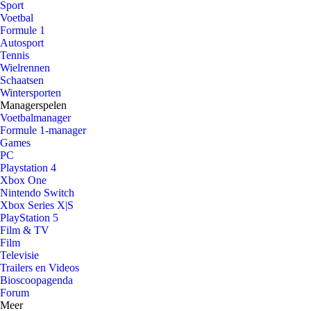
Sport
Voetbal
Formule 1
Autosport
Tennis
Wielrennen
Schaatsen
Wintersporten
Managerspelen
Voetbalmanager
Formule 1-manager
Games
PC
Playstation 4
Xbox One
Nintendo Switch
Xbox Series X|S
PlayStation 5
Film & TV
Film
Televisie
Trailers en Videos
Bioscoopagenda
Forum
Meer