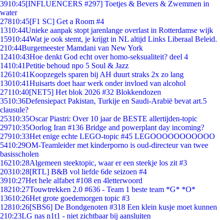
39
10:45
[INFLUENCERS #297] Toetjes & Bevers & Zwemmen in
water
278
10:45
[F1 SC] Get a Room #4
13
10:44
Unieke aanpak stopt jarenlange overlast in Rotterdamse wijk
159
10:44
Wat je ook stemt, je krijgt in NL altijd Links Liberaal Beleid.
2
10:44
Burgemeester Mamdani van New York
124
10:43
Hoe denkt God echt over homo-seksualiteit? deel 4
14
10:41
Petitie behoud npo 5 Soul & Jazz
126
10:41
Koopzegels sparen bij AH duurt straks 2x zo lang
130
10:41
Huisarts doet haar werk onder invloed van alcohol
271
10:40
[NET5] Het blok 2026 #32 Blokkendozen
35
10:36
Defensiepact Pakistan, Turkije en Saudi-Arabië bevat art.5
clausule?
253
10:35
Oscar Piastri: Over 10 jaar de BESTE allertijden-topic
297
10:35
Oorlog Iran #136 Bridge and powerplant day incoming?
279
10:33
Het enige echte LEGO-topic #45 LEGOOOOOOOOOOO
54
10:29
OM-Teamleider met kinderporno is oud-directeur van twee
basisscholen
162
10:28
Algemeen steektopic, waar er een steekje los zit #3
203
10:28
[RTL] B&B vol liefde 6de seizoen #4
39
10:27
Het hele alfabet #108 en 4letterwoord
182
10:27
Touwtrekken 2.0 #636 - Team 1 beste team *G* *O*
136
10:26
Het grote goedemorgen topic #3
128
10:26
[SBS6] De Bondgenoten #318 Een klein kusje moet kunnen
2
10:23
LG nas n1t1 - niet zichtbaar bij aansluiten