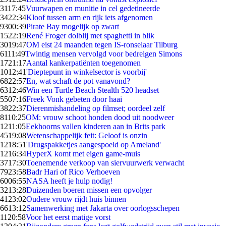
31
17:45
Vuurwapen en munitie in cel gedetineerde
34
22:34
Kloof tussen arm en rijk iets afgenomen
93
00:39
Pirate Bay mogelijk op zwart
15
22:19
René Froger dolblij met spaghetti in blik
30
19:47
OM eist 24 maanden tegen IS-ronselaar Tilburg
61
11:49
Twintig mensen vervolgd voor bedreigen Simons
17
21:17
Aantal kankerpatiënten toegenomen
10
12:41
'Dieptepunt in winkelsector is voorbij'
68
22:57
En, wat schaft de pot vanavond?
63
12:46
Win een Turtle Beach Stealth 520 headset
55
07:16
Freek Vonk gebeten door haai
38
22:37
Dierenmishandeling op filmset; oordeel zelf
81
10:25
OM: vrouw schoot honden dood uit noodweer
12
11:05
Eekhoorns vallen kinderen aan in Brits park
45
19:08
Wetenschappelijk feit: Geloof is onzin
12
18:51
'Drugspakketjes aangespoeld op Ameland'
12
16:34
HyperX komt met eigen game-muis
37
17:30
Toenemende verkoop van siervuurwerk verwacht
79
23:58
Badr Hari of Rico Verhoeven
60
06:55
NASA heeft je hulp nodig!
32
13:28
Duizenden boeren missen een opvolger
41
23:02
Oudere vrouw rijdt huis binnen
66
13:12
Samenwerking met Jakarta over oorlogsschepen
11
20:58
Voor het eerst matige vorst