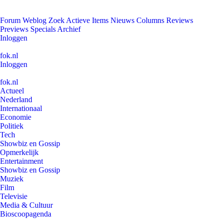
Forum
Weblog
Zoek
Actieve Items
Nieuws
Columns
Reviews
Previews
Specials
Archief
Inloggen
fok.nl
Inloggen
fok.nl
Actueel
Nederland
Internationaal
Economie
Politiek
Tech
Showbiz en Gossip
Opmerkelijk
Entertainment
Showbiz en Gossip
Muziek
Film
Televisie
Media & Cultuur
Bioscoopagenda