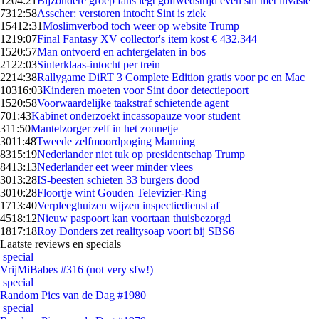
12
04:21
Bijzondere groep fans legt golfwedstrijd even stil met invasie
73
12:58
Asscher: verstoren intocht Sint is ziek
154
12:31
Moslimverbod toch weer op website Trump
12
19:07
Final Fantasy XV collector's item kost € 432.344
15
20:57
Man ontvoerd en achtergelaten in bos
21
22:03
Sinterklaas-intocht per trein
22
14:38
Rallygame DiRT 3 Complete Edition gratis voor pc en Mac
103
16:03
Kinderen moeten voor Sint door detectiepoort
15
20:58
Voorwaardelijke taakstraf schietende agent
7
01:43
Kabinet onderzoekt incassopauze voor student
3
11:50
Mantelzorger zelf in het zonnetje
30
11:48
Tweede zelfmoordpoging Manning
83
15:19
Nederlander niet tuk op presidentschap Trump
84
13:13
Nederlander eet weer minder vlees
30
13:28
IS-beesten schieten 33 burgers dood
30
10:28
Floortje wint Gouden Televizier-Ring
17
13:40
Verpleeghuizen wijzen inspectiedienst af
45
18:12
Nieuw paspoort kan voortaan thuisbezorgd
18
17:18
Roy Donders zet realitysoap voort bij SBS6
Laatste reviews en specials
special
VrijMiBabes #316 (not very sfw!)
special
Random Pics van de Dag #1980
special