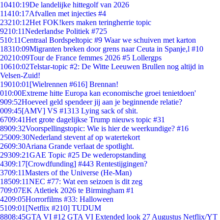
104
10:19
De landelijke hittegolf van 2026
114
10:17
Afvallen met injecties #4
232
10:12
Het FOK!kers maken teringherrie topic
92
10:11
Nederlandse Politiek #725
5
10:11
Centraal Bordspeltopic #9 Waar we schuiven met karton
183
10:09
Migranten breken door grens naar Ceuta in Spanje,l #10
202
10:09
Tour de France femmes 2026 #5 Lollergps
106
10:02
Telstar-topic #2: De Witte Leeuwen Brullen nog altijd in
Velsen-Zuid!
190
10:01
[Wielrennen #616] Brennan!
0
10:00
Extreme hitte Europa kan economische groei tenietdoen'
9
09:52
Hoeveel geld spendeer jij aan je beginnende relatie?
0
09:45
[AMV] VS #1313 Lying sack of shit.
67
09:41
Het grote dagelijkse Trump nieuws topic #31
89
09:32
Voorspellingstopic: Wie is hier de weerkundige? #16
250
09:30
Nederland stevent af op watertekort
26
09:30
Ariana Grande verlaat de spotlight.
293
09:21
GAE Topic #25 De wederopstanding
43
09:17
[Crowdfunding] #443 Rentestijgingen?
37
09:11
Masters of the Universe (He-Man)
185
09:11
NEC #77: Wat een seizoen is dit zeg
7
09:07
EK Atletiek 2026 te Birmingham #1
42
09:05
Horrorfilms #33: Halloween
51
09:01
[Netflix #210] TUDUM
88
08:45
GTA VI #12 GTA VI Extended look 27 Augustus Netflix/YT