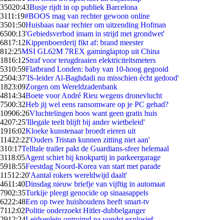
350
20:43
Busje rijdt in op publiek Barcelona
31
11:19
#BOOS mag van rechter gewoon online
35
01:50
Huisbaas naar rechter om uitzending Hofman
65
00:13
'Gebiedsverbod imam in strijd met grondwet'
68
17:12
Kippenboerderij fikt af: brand meester
8
12:25
MSI GL62M 7REX gaminglaptop uit China
18
16:12
Straf voor terugdraaien elektriciteitsmeters
53
10:59
Flatbrand Londen: baby van 10-hoog gegooid
25
04:37
'IS-leider Al-Baghdadi nu misschien écht gedood'
18
23:09
Zorgen om Wereldzadenbank
48
14:34
Boete voor André Rieu wegens dronevlucht
75
00:32
Heb jij wel eens ransomware op je PC gehad?
109
06:26
Vluchtelingen boos want geen gratis huis
42
07:25
'Illegale teelt blijft bij ander wietbeleid'
19
16:02
Kloeke kunstenaar broedt eieren uit
114
22:22
'Ouders Tristan kunnen zitting niet aan'
3
10:17
Telltale trailer pakt de Guardians-sfeer helemaal
31
18:05
Agent schiet bij knokpartij in parkeergarage
59
18:55
Feestdag Noord-Korea van start met parade
115
12:20
'Aantal rokers wereldwijd daalt'
46
11:40
Dinsdag nieuw briefje van vijftig in automaat
79
02:35
Turkije pleegt genocide op sinaasappels
62
22:48
Een op twee huishoudens heeft smart-tv
71
12:02
Politie onderzoekt Hitler-dubbelganger
29
12:24
Leidseplein ontruimd na vondst explosief