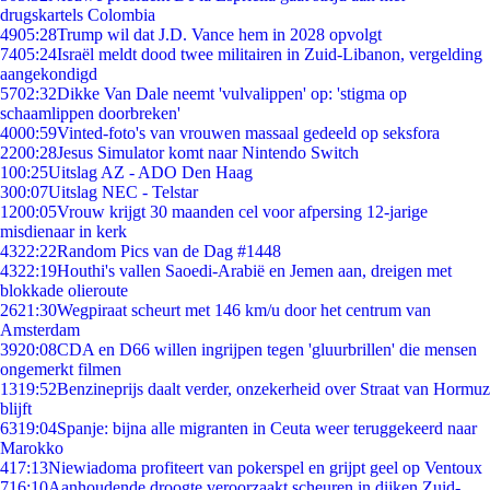
drugskartels Colombia
49
05:28
Trump wil dat J.D. Vance hem in 2028 opvolgt
74
05:24
Israël meldt dood twee militairen in Zuid-Libanon, vergelding
aangekondigd
57
02:32
Dikke Van Dale neemt 'vulvalippen' op: 'stigma op
schaamlippen doorbreken'
40
00:59
Vinted-foto's van vrouwen massaal gedeeld op seksfora
22
00:28
Jesus Simulator komt naar Nintendo Switch
1
00:25
Uitslag AZ - ADO Den Haag
3
00:07
Uitslag NEC - Telstar
12
00:05
Vrouw krijgt 30 maanden cel voor afpersing 12-jarige
misdienaar in kerk
43
22:22
Random Pics van de Dag #1448
43
22:19
Houthi's vallen Saoedi-Arabië en Jemen aan, dreigen met
blokkade olieroute
26
21:30
Wegpiraat scheurt met 146 km/u door het centrum van
Amsterdam
39
20:08
CDA en D66 willen ingrijpen tegen 'gluurbrillen' die mensen
ongemerkt filmen
13
19:52
Benzineprijs daalt verder, onzekerheid over Straat van Hormuz
blijft
63
19:04
Spanje: bijna alle migranten in Ceuta weer teruggekeerd naar
Marokko
4
17:13
Niewiadoma profiteert van pokerspel en grijpt geel op Ventoux
7
16:10
Aanhoudende droogte veroorzaakt scheuren in dijken Zuid-