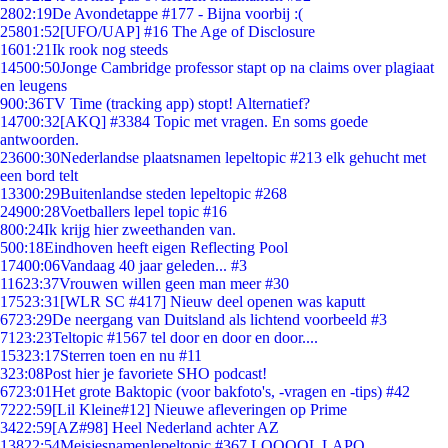
28
02:19
De Avondetappe #177 - Bijna voorbij :(
258
01:52
[UFO/UAP] #16 The Age of Disclosure
16
01:21
Ik rook nog steeds
145
00:50
Jonge Cambridge professor stapt op na claims over plagiaat
en leugens
9
00:36
TV Time (tracking app) stopt! Alternatief?
147
00:32
[AKQ] #3384 Topic met vragen. En soms goede
antwoorden.
236
00:30
Nederlandse plaatsnamen lepeltopic #213 elk gehucht met
een bord telt
133
00:29
Buitenlandse steden lepeltopic #268
249
00:28
Voetballers lepel topic #16
8
00:24
Ik krijg hier zweethanden van.
5
00:18
Eindhoven heeft eigen Reflecting Pool
174
00:06
Vandaag 40 jaar geleden... #3
116
23:37
Vrouwen willen geen man meer #30
175
23:31
[WLR SC #417] Nieuw deel openen was kaputt
67
23:29
De neergang van Duitsland als lichtend voorbeeld #3
71
23:23
Teltopic #1567 tel door en door en door....
153
23:17
Sterren toen en nu #11
3
23:08
Post hier je favoriete SHO podcast!
67
23:01
Het grote Baktopic (voor bakfoto's, -vragen en -tips) #42
72
22:59
[Lil Kleine#12] Nieuwe afleveringen op Prime
34
22:59
[AZ#98] Heel Nederland achter AZ
138
22:54
Meisjesnamenlepeltopic #367 LOOOOL LAPO