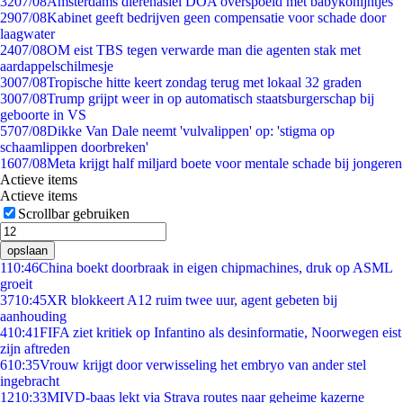
32
07/08
Amsterdams dierenasiel DOA overspoeld met babykonijntjes
29
07/08
Kabinet geeft bedrijven geen compensatie voor schade door
laagwater
24
07/08
OM eist TBS tegen verwarde man die agenten stak met
aardappelschilmesje
30
07/08
Tropische hitte keert zondag terug met lokaal 32 graden
30
07/08
Trump grijpt weer in op automatisch staatsburgerschap bij
geboorte in VS
57
07/08
Dikke Van Dale neemt 'vulvalippen' op: 'stigma op
schaamlippen doorbreken'
16
07/08
Meta krijgt half miljard boete voor mentale schade bij jongeren
Actieve items
Actieve items
Scrollbar gebruiken
opslaan
1
10:46
China boekt doorbraak in eigen chipmachines, druk op ASML
groeit
37
10:45
XR blokkeert A12 ruim twee uur, agent gebeten bij
aanhouding
4
10:41
FIFA ziet kritiek op Infantino als desinformatie, Noorwegen eist
zijn aftreden
6
10:35
Vrouw krijgt door verwisseling het embryo van ander stel
ingebracht
12
10:33
MIVD-baas lekt via Strava routes naar geheime kazerne