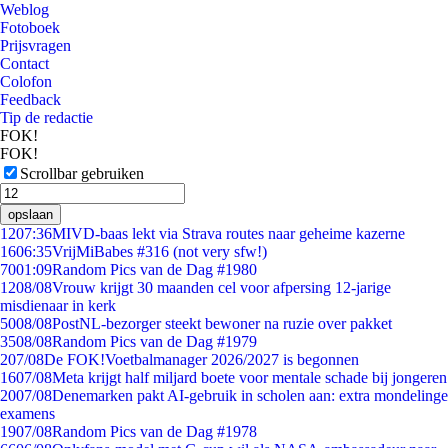
Weblog
Fotoboek
Prijsvragen
Contact
Colofon
Feedback
Tip de redactie
FOK!
FOK!
Scrollbar gebruiken
opslaan
12
07:36
MIVD-baas lekt via Strava routes naar geheime kazerne
16
06:35
VrijMiBabes #316 (not very sfw!)
70
01:09
Random Pics van de Dag #1980
12
08/08
Vrouw krijgt 30 maanden cel voor afpersing 12-jarige
misdienaar in kerk
50
08/08
PostNL-bezorger steekt bewoner na ruzie over pakket
35
08/08
Random Pics van de Dag #1979
2
07/08
De FOK!Voetbalmanager 2026/2027 is begonnen
16
07/08
Meta krijgt half miljard boete voor mentale schade bij jongeren
20
07/08
Denemarken pakt AI-gebruik in scholen aan: extra mondelinge
examens
19
07/08
Random Pics van de Dag #1978