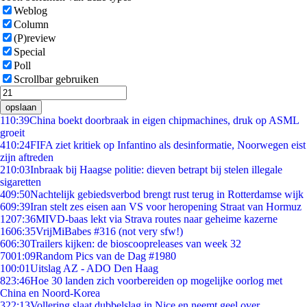
Weblog
Column
(P)review
Special
Poll
Scrollbar gebruiken
opslaan
1
10:39
China boekt doorbraak in eigen chipmachines, druk op ASML
groeit
4
10:24
FIFA ziet kritiek op Infantino als desinformatie, Noorwegen eist
zijn aftreden
2
10:03
Inbraak bij Haagse politie: dieven betrapt bij stelen illegale
sigaretten
4
09:50
Nachtelijk gebiedsverbod brengt rust terug in Rotterdamse wijk
6
09:39
Iran stelt zes eisen aan VS voor heropening Straat van Hormuz
12
07:36
MIVD-baas lekt via Strava routes naar geheime kazerne
16
06:35
VrijMiBabes #316 (not very sfw!)
6
06:30
Trailers kijken: de bioscoopreleases van week 32
70
01:09
Random Pics van de Dag #1980
1
00:01
Uitslag AZ - ADO Den Haag
8
23:46
Hoe 30 landen zich voorbereiden op mogelijke oorlog met
China en Noord-Korea
3
22:13
Vollering slaat dubbelslag in Nice en neemt geel over