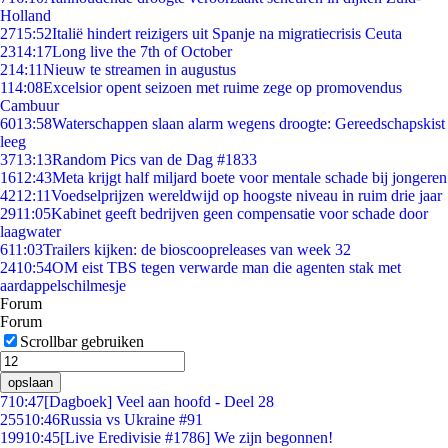
Holland
27
15:52
Italië hindert reizigers uit Spanje na migratiecrisis Ceuta
23
14:17
Long live the 7th of October
2
14:11
Nieuw te streamen in augustus
1
14:08
Excelsior opent seizoen met ruime zege op promovendus
Cambuur
60
13:58
Waterschappen slaan alarm wegens droogte: Gereedschapskist
leeg
37
13:13
Random Pics van de Dag #1833
16
12:43
Meta krijgt half miljard boete voor mentale schade bij jongeren
42
12:11
Voedselprijzen wereldwijd op hoogste niveau in ruim drie jaar
29
11:05
Kabinet geeft bedrijven geen compensatie voor schade door
laagwater
6
11:03
Trailers kijken: de bioscoopreleases van week 32
24
10:54
OM eist TBS tegen verwarde man die agenten stak met
aardappelschilmesje
Forum
Forum
Scrollbar gebruiken
opslaan
7
10:47
[Dagboek] Veel aan hoofd - Deel 28
255
10:46
Russia vs Ukraine #91
199
10:45
[Live Eredivisie #1786] We zijn begonnen!