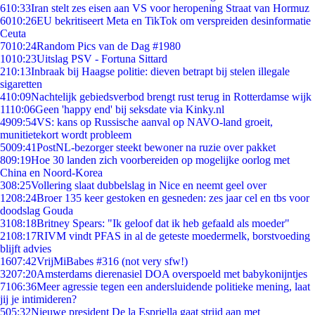
6
10:33
Iran stelt zes eisen aan VS voor heropening Straat van Hormuz
60
10:26
EU bekritiseert Meta en TikTok om verspreiden desinformatie
Ceuta
70
10:24
Random Pics van de Dag #1980
10
10:23
Uitslag PSV - Fortuna Sittard
2
10:13
Inbraak bij Haagse politie: dieven betrapt bij stelen illegale
sigaretten
4
10:09
Nachtelijk gebiedsverbod brengt rust terug in Rotterdamse wijk
11
10:06
Geen 'happy end' bij seksdate via Kinky.nl
49
09:54
VS: kans op Russische aanval op NAVO-land groeit,
munitietekort wordt probleem
50
09:41
PostNL-bezorger steekt bewoner na ruzie over pakket
8
09:19
Hoe 30 landen zich voorbereiden op mogelijke oorlog met
China en Noord-Korea
3
08:25
Vollering slaat dubbelslag in Nice en neemt geel over
12
08:24
Broer 135 keer gestoken en gesneden: zes jaar cel en tbs voor
doodslag Gouda
31
08:18
Britney Spears: "Ik geloof dat ik heb gefaald als moeder"
21
08:17
RIVM vindt PFAS in al de geteste moedermelk, borstvoeding
blijft advies
16
07:42
VrijMiBabes #316 (not very sfw!)
32
07:20
Amsterdams dierenasiel DOA overspoeld met babykonijntjes
71
06:36
Meer agressie tegen een andersluidende politieke mening, laat
jij je intimideren?
5
05:32
Nieuwe president De la Espriella gaat strijd aan met