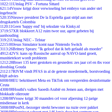
10
22:11
Uitslag PSV - Fortuna Sittard
6
21:14
Vrouw krijgt door verwisseling het embryo van ander stel
ingebracht
5
20:35
Nieuwe president De la Espriella gaat strijd aan met
drugskartels Colombia
11
20:11
Geen 'happy end' bij seksdate via Kinky.nl
37
19:57
XR blokkeert A12 ruim twee uur, agent gebeten bij
aanhouding
3
19:21
Uitslag NEC - Telstar
22
15:00
Jesus Simulator komt naar Nintendo Switch
31
13:26
Britney Spears: "Ik geloof dat ik heb gefaald als moeder"
49
12:42
VS: kans op Russische aanval op NAVO-land groeit,
munitietekort wordt probleem
12
12:28
Broer 135 keer gestoken en gesneden: zes jaar cel en tbs voor
doodslag Gouda
21
12:17
RIVM vindt PFAS in al de geteste moedermelk, borstvoeding
blijft advies
60
08/08
EU bekritiseert Meta en TikTok om verspreiden desinformatie
Ceuta
43
08/08
Houthi's vallen Saoedi-Arabië en Jemen aan, dreigen met
blokkade olieroute
12
08/08
Vrouw krijgt 30 maanden cel voor afpersing 12-jarige
misdienaar in kerk
50
08/08
PostNL-bezorger steekt bewoner na ruzie over pakket
26
08/08
Wegpiraat scheurt met 146 km/u door het centrum van