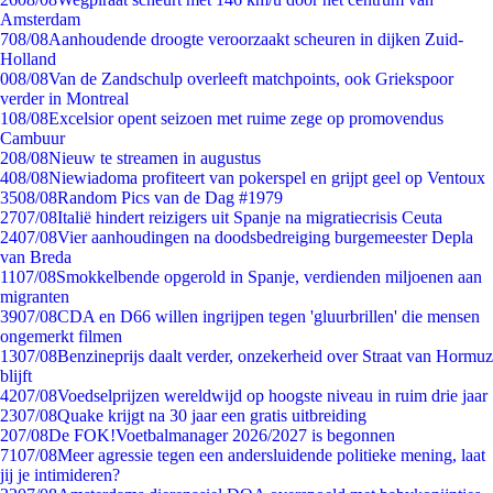
Amsterdam
7
08/08
Aanhoudende droogte veroorzaakt scheuren in dijken Zuid-
Holland
0
08/08
Van de Zandschulp overleeft matchpoints, ook Griekspoor
verder in Montreal
1
08/08
Excelsior opent seizoen met ruime zege op promovendus
Cambuur
2
08/08
Nieuw te streamen in augustus
4
08/08
Niewiadoma profiteert van pokerspel en grijpt geel op Ventoux
35
08/08
Random Pics van de Dag #1979
27
07/08
Italië hindert reizigers uit Spanje na migratiecrisis Ceuta
24
07/08
Vier aanhoudingen na doodsbedreiging burgemeester Depla
van Breda
11
07/08
Smokkelbende opgerold in Spanje, verdienden miljoenen aan
migranten
39
07/08
CDA en D66 willen ingrijpen tegen 'gluurbrillen' die mensen
ongemerkt filmen
13
07/08
Benzineprijs daalt verder, onzekerheid over Straat van Hormuz
blijft
42
07/08
Voedselprijzen wereldwijd op hoogste niveau in ruim drie jaar
23
07/08
Quake krijgt na 30 jaar een gratis uitbreiding
2
07/08
De FOK!Voetbalmanager 2026/2027 is begonnen
71
07/08
Meer agressie tegen een andersluidende politieke mening, laat
jij je intimideren?