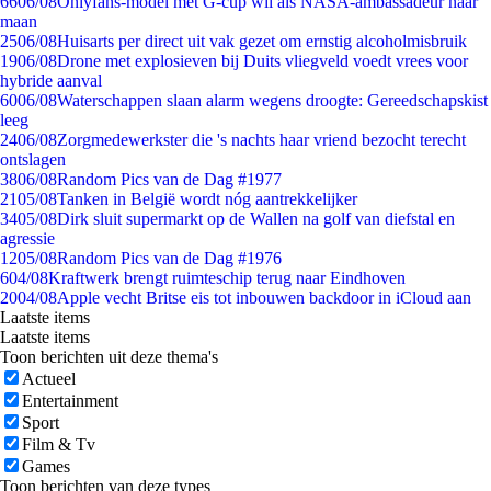
66
06/08
Onlyfans-model met G-cup wil als NASA-ambassadeur naar
maan
25
06/08
Huisarts per direct uit vak gezet om ernstig alcoholmisbruik
19
06/08
Drone met explosieven bij Duits vliegveld voedt vrees voor
hybride aanval
60
06/08
Waterschappen slaan alarm wegens droogte: Gereedschapskist
leeg
24
06/08
Zorgmedewerkster die 's nachts haar vriend bezocht terecht
ontslagen
38
06/08
Random Pics van de Dag #1977
21
05/08
Tanken in België wordt nóg aantrekkelijker
34
05/08
Dirk sluit supermarkt op de Wallen na golf van diefstal en
agressie
12
05/08
Random Pics van de Dag #1976
6
04/08
Kraftwerk brengt ruimteschip terug naar Eindhoven
20
04/08
Apple vecht Britse eis tot inbouwen backdoor in iCloud aan
Laatste items
Laatste items
Toon berichten uit deze thema's
Actueel
Entertainment
Sport
Film & Tv
Games
Toon berichten van deze types