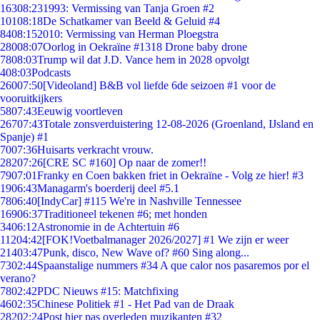
163
08:23
1993: Vermissing van Tanja Groen #2
101
08:18
De Schatkamer van Beeld & Geluid #4
84
08:15
2010: Vermissing van Herman Ploegstra
280
08:07
Oorlog in Oekraïne #1318 Drone baby drone
78
08:03
Trump wil dat J.D. Vance hem in 2028 opvolgt
4
08:03
Podcasts
260
07:50
[Videoland] B&B vol liefde 6de seizoen #1 voor de
vooruitkijkers
58
07:43
Eeuwig voortleven
267
07:43
Totale zonsverduistering 12-08-2026 (Groenland, IJsland en
Spanje) #1
70
07:36
Huisarts verkracht vrouw.
282
07:26
[CRE SC #160] Op naar de zomer!!
79
07:01
Franky en Coen bakken friet in Oekraïne - Volg ze hier! #3
19
06:43
Managarm's boerderij deel #5.1
78
06:40
[IndyCar] #115 We're in Nashville Tennessee
169
06:37
Traditioneel tekenen #6; met honden
34
06:12
Astronomie in de Achtertuin #6
112
04:42
[FOK!Voetbalmanager 2026/2027] #1 We zijn er weer
214
03:47
Punk, disco, New Wave of? #60 Sing along...
73
02:44
Spaanstalige nummers #34 A que calor nos pasaremos por el
verano?
78
02:42
PDC Nieuws #15: Matchfixing
46
02:35
Chinese Politiek #1 - Het Pad van de Draak
282
02:24
Post hier pas overleden muzikanten #32