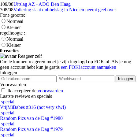
1
09/08
Uitslag AZ - ADO Den Haag
3
08/08
Vollering slaat dubbelslag in Nice en neemt geel over
Font-grootte:
Normaal
Kleiner
regelhoogte :
Normaal
Kleiner
0 reacties
Reageer zelf
Om te kunnen reageren moet je zijn ingelogd op FOK.nl. Als je nog
geen account hebt kun je gratis
een FOK!account aanmaken
Inloggen
Voorwaarden
Ik accepteer de
voorwaarden
.
Laatste reviews en specials
special
VrijMiBabes #316 (not very sfw!)
special
Random Pics van de Dag #1980
special
Random Pics van de Dag #1979
special