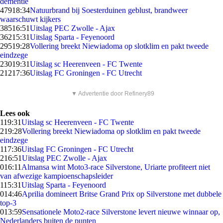
dementie
479
18:34
Natuurbrand bij Soesterduinen geblust, brandweer
waarschuwt kijkers
385
16:51
Uitslag PEC Zwolle - Ajax
362
15:31
Uitslag Sparta - Feyenoord
295
19:28
Vollering breekt Niewiadoma op slotklim en pakt tweede
eindzege
230
19:31
Uitslag sc Heerenveen - FC Twente
212
17:36
Uitslag FC Groningen - FC Utrecht
▼ Advertentie door Refinery89
Lees ook
1
19:31
Uitslag sc Heerenveen - FC Twente
2
19:28
Vollering breekt Niewiadoma op slotklim en pakt tweede
eindzege
1
17:36
Uitslag FC Groningen - FC Utrecht
2
16:51
Uitslag PEC Zwolle - Ajax
0
16:11
Almansa wint Moto3-race Silverstone, Uriarte profiteert niet
van afwezige kampioenschapsleider
1
15:31
Uitslag Sparta - Feyenoord
0
14:46
Aprilia domineert Britse Grand Prix op Silverstone met dubbele
top-3
0
13:59
Sensationele Moto2-race Silverstone levert nieuwe winnaar op,
Nederlanders buiten de punten