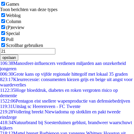
Games
Toon berichten van deze types
Weblog
Column
(P)review
Special
Poll
Scrollbar gebruiken
opslaan
1
06:38
Manosfeer-influencers verdienen miljarden aan onzekerheid
jongeren
0
06:30
Grote kans op vijfde regionale hittegolf met lokaal 35 graden
8
23:17
Kleurrecessie: consumenten kiezen grijs en beige uit angst voor
waardeverlies
11
22:35
Hoge bloeddruk, diabetes en roken vergroten risico op
dementie
15
22:06
Pentagon eist snellere wapenproductie van defensiebedrijven
1
19:31
Uitslag sc Heerenveen - FC Twente
2
19:28
Vollering breekt Niewiadoma op slotklim en pakt tweede
eindzege
4
18:34
Natuurbrand bij Soesterduinen geblust, brandweer waarschuwt
kijkers
7
18:12
Mattel brengt Barbiepop van zangeres Whitney Houston uit