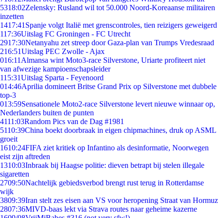
53
18:02
Zelensky: Rusland wil tot 50.000 Noord-Koreaanse militairen
inzetten
14
17:41
Spanje volgt Italië met grenscontroles, tien reizigers geweigerd
1
17:36
Uitslag FC Groningen - FC Utrecht
29
17:30
Netanyahu zet streep door Gaza-plan van Trumps Vredesraad
2
16:51
Uitslag PEC Zwolle - Ajax
0
16:11
Almansa wint Moto3-race Silverstone, Uriarte profiteert niet
van afwezige kampioenschapsleider
1
15:31
Uitslag Sparta - Feyenoord
0
14:46
Aprilia domineert Britse Grand Prix op Silverstone met dubbele
top-3
0
13:59
Sensationele Moto2-race Silverstone levert nieuwe winnaar op,
Nederlanders buiten de punten
41
11:03
Random Pics van de Dag #1981
51
10:39
China boekt doorbraak in eigen chipmachines, druk op ASML
groeit
16
10:24
FIFA ziet kritiek op Infantino als desinformatie, Noorwegen
eist zijn aftreden
13
10:03
Inbraak bij Haagse politie: dieven betrapt bij stelen illegale
sigaretten
27
09:50
Nachtelijk gebiedsverbod brengt rust terug in Rotterdamse
wijk
38
09:39
Iran stelt zes eisen aan VS voor heropening Straat van Hormuz
28
07:36
MIVD-baas lekt via Strava routes naar geheime kazerne
16
09/08
VrijMiBabes #316 (not very sfw!)