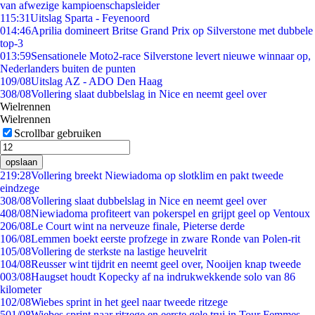
van afwezige kampioenschapsleider
1
15:31
Uitslag Sparta - Feyenoord
0
14:46
Aprilia domineert Britse Grand Prix op Silverstone met dubbele
top-3
0
13:59
Sensationele Moto2-race Silverstone levert nieuwe winnaar op,
Nederlanders buiten de punten
1
09/08
Uitslag AZ - ADO Den Haag
3
08/08
Vollering slaat dubbelslag in Nice en neemt geel over
Wielrennen
Wielrennen
Scrollbar gebruiken
opslaan
2
19:28
Vollering breekt Niewiadoma op slotklim en pakt tweede
eindzege
3
08/08
Vollering slaat dubbelslag in Nice en neemt geel over
4
08/08
Niewiadoma profiteert van pokerspel en grijpt geel op Ventoux
2
06/08
Le Court wint na nerveuze finale, Pieterse derde
1
06/08
Lemmen boekt eerste profzege in zware Ronde van Polen-rit
1
05/08
Vollering de sterkste na lastige heuvelrit
1
04/08
Reusser wint tijdrit en neemt geel over, Nooijen knap tweede
0
03/08
Haugset houdt Kopecky af na indrukwekkende solo van 86
kilometer
1
02/08
Wiebes sprint in het geel naar tweede ritzege
5
01/08
Wiebes sprint naar ritzege en eerste gele trui in Tour Femmes