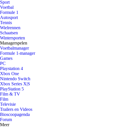
Sport
Voetbal
Formule 1
Autosport
Tennis
Wielrennen
Schaatsen
Wintersporten
Managerspelen
Voetbalmanager
Formule 1-manager
Games
PC
Playstation 4
Xbox One
Nintendo Switch
Xbox Series X|S
PlayStation 5
Film & TV
Film
Televisie
Trailers en Videos
Bioscoopagenda
Forum
Meer