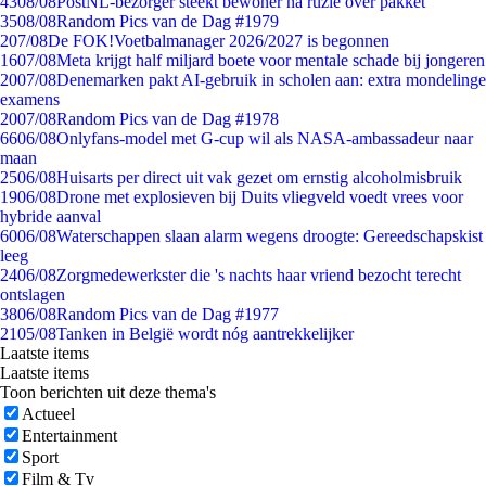
43
08/08
PostNL-bezorger steekt bewoner na ruzie over pakket
35
08/08
Random Pics van de Dag #1979
2
07/08
De FOK!Voetbalmanager 2026/2027 is begonnen
16
07/08
Meta krijgt half miljard boete voor mentale schade bij jongeren
20
07/08
Denemarken pakt AI-gebruik in scholen aan: extra mondelinge
examens
20
07/08
Random Pics van de Dag #1978
66
06/08
Onlyfans-model met G-cup wil als NASA-ambassadeur naar
maan
25
06/08
Huisarts per direct uit vak gezet om ernstig alcoholmisbruik
19
06/08
Drone met explosieven bij Duits vliegveld voedt vrees voor
hybride aanval
60
06/08
Waterschappen slaan alarm wegens droogte: Gereedschapskist
leeg
24
06/08
Zorgmedewerkster die 's nachts haar vriend bezocht terecht
ontslagen
38
06/08
Random Pics van de Dag #1977
21
05/08
Tanken in België wordt nóg aantrekkelijker
Laatste items
Laatste items
Toon berichten uit deze thema's
Actueel
Entertainment
Sport
Film & Tv