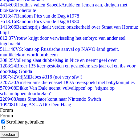
44
14:03
Houthi's vallen Saoedi-Arabië en Jemen aan, dreigen met
blokkade olieroute
20
13:47
Random Pics van de Dag #1978
76
13:16
Random Pics van de Dag #1980
14
13:06
Benzineprijs daalt verder, onzekerheid over Straat van Hormuz
blijft
8
12:37
Vrouw krijgt door verwisseling het embryo van ander stel
ingebracht
51
11:40
VS: kans op Russische aanval op NAVO-land groeit,
munitietekort wordt probleem
3
08:25
Vollering slaat dubbelslag in Nice en neemt geel over
12
08:24
Broer 135 keer gestoken en gesneden: zes jaar cel en tbs voor
doodslag Gouda
16
07:42
VrijMiBabes #316 (not very sfw!)
32
07:20
Amsterdams dierenasiel DOA overspoeld met babykonijntjes
57
09/08
Dikke Van Dale neemt 'vulvalippen' op: 'stigma op
schaamlippen doorbreken'
22
09/08
Jesus Simulator komt naar Nintendo Switch
1
09/08
Uitslag AZ - ADO Den Haag
Forum
Forum
Scrollbar gebruiken
opslaan