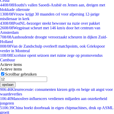
Ceuta
44
08/08
Houthi's vallen Saoedi-Arabië en Jemen aan, dreigen met
blokkade olieroute
13
08/08
Vrouw krijgt 30 maanden cel voor afpersing 12-jarige
misdienaar in kerk
43
08/08
PostNL-bezorger steekt bewoner na ruzie over pakket
26
08/08
Wegpiraat scheurt met 146 km/u door het centrum van
Amsterdam
7
08/08
Aanhoudende droogte veroorzaakt scheuren in dijken Zuid-
Holland
0
08/08
Van de Zandschulp overleeft matchpoints, ook Griekspoor
verder in Montreal
1
08/08
Excelsior opent seizoen met ruime zege op promovendus
Cambuur
Actieve items
Actieve items
Scrollbar gebruiken
opslaan
9
06:46
Kleurrecessie: consumenten kiezen grijs en beige uit angst voor
waardeverlies
1
06:40
Manosfeer-influencers verdienen miljarden aan onzekerheid
jongeren
51
06:39
China boekt doorbraak in eigen chipmachines, druk op ASML
groeit