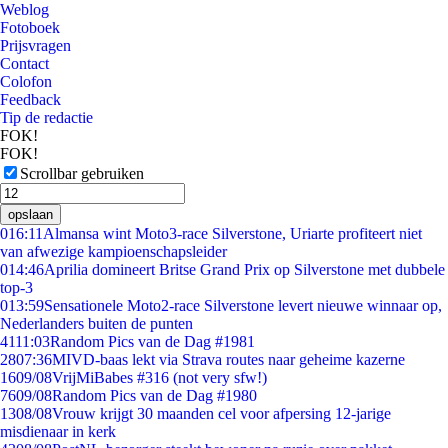
Weblog
Fotoboek
Prijsvragen
Contact
Colofon
Feedback
Tip de redactie
FOK!
FOK!
Scrollbar gebruiken
opslaan
0
16:11
Almansa wint Moto3-race Silverstone, Uriarte profiteert niet
van afwezige kampioenschapsleider
0
14:46
Aprilia domineert Britse Grand Prix op Silverstone met dubbele
top-3
0
13:59
Sensationele Moto2-race Silverstone levert nieuwe winnaar op,
Nederlanders buiten de punten
41
11:03
Random Pics van de Dag #1981
28
07:36
MIVD-baas lekt via Strava routes naar geheime kazerne
16
09/08
VrijMiBabes #316 (not very sfw!)
76
09/08
Random Pics van de Dag #1980
13
08/08
Vrouw krijgt 30 maanden cel voor afpersing 12-jarige
misdienaar in kerk