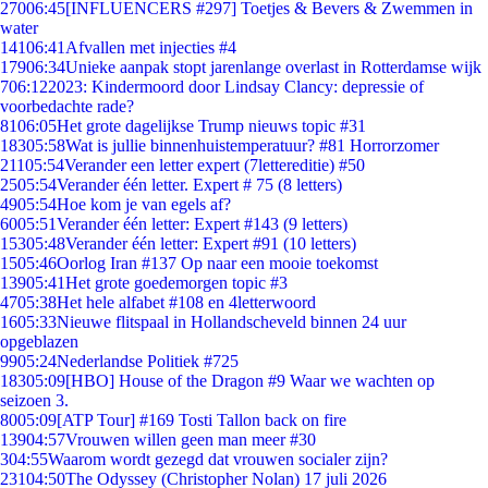
270
06:45
[INFLUENCERS #297] Toetjes & Bevers & Zwemmen in
water
141
06:41
Afvallen met injecties #4
179
06:34
Unieke aanpak stopt jarenlange overlast in Rotterdamse wijk
7
06:12
2023: Kindermoord door Lindsay Clancy: depressie of
voorbedachte rade?
81
06:05
Het grote dagelijkse Trump nieuws topic #31
183
05:58
Wat is jullie binnenhuistemperatuur? #81 Horrorzomer
211
05:54
Verander een letter expert (7lettereditie) #50
25
05:54
Verander één letter. Expert # 75 (8 letters)
49
05:54
Hoe kom je van egels af?
60
05:51
Verander één letter: Expert #143 (9 letters)
153
05:48
Verander één letter: Expert #91 (10 letters)
15
05:46
Oorlog Iran #137 Op naar een mooie toekomst
139
05:41
Het grote goedemorgen topic #3
47
05:38
Het hele alfabet #108 en 4letterwoord
16
05:33
Nieuwe flitspaal in Hollandscheveld binnen 24 uur
opgeblazen
99
05:24
Nederlandse Politiek #725
183
05:09
[HBO] House of the Dragon #9 Waar we wachten op
seizoen 3.
80
05:09
[ATP Tour] #169 Tosti Tallon back on fire
139
04:57
Vrouwen willen geen man meer #30
3
04:55
Waarom wordt gezegd dat vrouwen socialer zijn?
231
04:50
The Odyssey (Christopher Nolan) 17 juli 2026