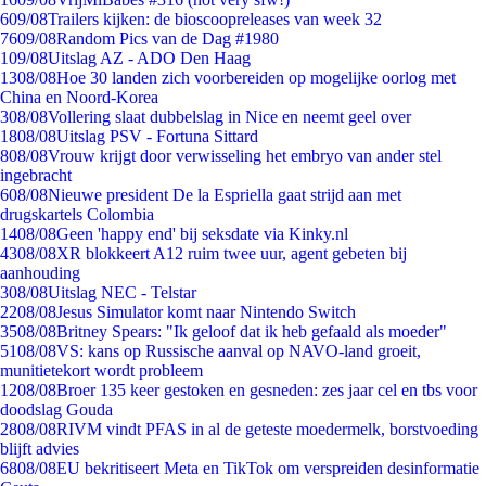
6
09/08
Trailers kijken: de bioscoopreleases van week 32
76
09/08
Random Pics van de Dag #1980
1
09/08
Uitslag AZ - ADO Den Haag
13
08/08
Hoe 30 landen zich voorbereiden op mogelijke oorlog met
China en Noord-Korea
3
08/08
Vollering slaat dubbelslag in Nice en neemt geel over
18
08/08
Uitslag PSV - Fortuna Sittard
8
08/08
Vrouw krijgt door verwisseling het embryo van ander stel
ingebracht
6
08/08
Nieuwe president De la Espriella gaat strijd aan met
drugskartels Colombia
14
08/08
Geen 'happy end' bij seksdate via Kinky.nl
43
08/08
XR blokkeert A12 ruim twee uur, agent gebeten bij
aanhouding
3
08/08
Uitslag NEC - Telstar
22
08/08
Jesus Simulator komt naar Nintendo Switch
35
08/08
Britney Spears: "Ik geloof dat ik heb gefaald als moeder"
51
08/08
VS: kans op Russische aanval op NAVO-land groeit,
munitietekort wordt probleem
12
08/08
Broer 135 keer gestoken en gesneden: zes jaar cel en tbs voor
doodslag Gouda
28
08/08
RIVM vindt PFAS in al de geteste moedermelk, borstvoeding
blijft advies
68
08/08
EU bekritiseert Meta en TikTok om verspreiden desinformatie