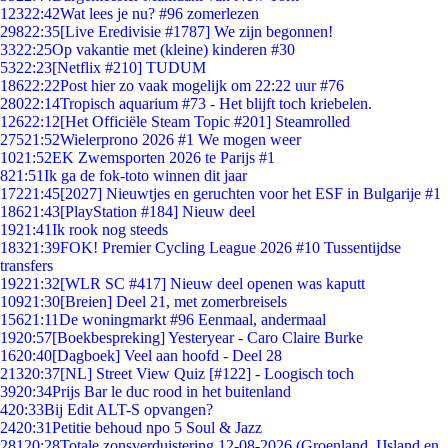
123
22:42
Wat lees je nu? #96 zomerlezen
298
22:35
[Live Eredivisie #1787] We zijn begonnen!
33
22:25
Op vakantie met (kleine) kinderen #30
53
22:23
[Netflix #210] TUDUM
186
22:22
Post hier zo vaak mogelijk om 22:22 uur #76
280
22:14
Tropisch aquarium #73 - Het blijft toch kriebelen.
126
22:12
[Het Officiële Steam Topic #201] Steamrolled
275
21:52
Wielerprono 2026 #1 We mogen weer
10
21:52
EK Zwemsporten 2026 te Parijs #1
8
21:51
Ik ga de fok-toto winnen dit jaar
172
21:45
[2027] Nieuwtjes en geruchten voor het ESF in Bulgarije #1
186
21:43
[PlayStation #184] Nieuw deel
19
21:41
Ik rook nog steeds
183
21:39
FOK! Premier Cycling League 2026 #10 Tussentijdse
transfers
192
21:32
[WLR SC #417] Nieuw deel openen was kaputt
109
21:30
[Breien] Deel 21, met zomerbreisels
156
21:11
De woningmarkt #96 Eenmaal, andermaal
19
20:57
[Boekbespreking] Yesteryear - Caro Claire Burke
16
20:40
[Dagboek] Veel aan hoofd - Deel 28
213
20:37
[NL] Street View Quiz [#122] - Loogisch toch
39
20:34
Prijs Bar le duc rood in het buitenland
4
20:33
Bij Edit ALT-S opvangen?
24
20:31
Petitie behoud npo 5 Soul & Jazz
281
20:28
Totale zonsverduistering 12-08-2026 (Groenland, IJsland en