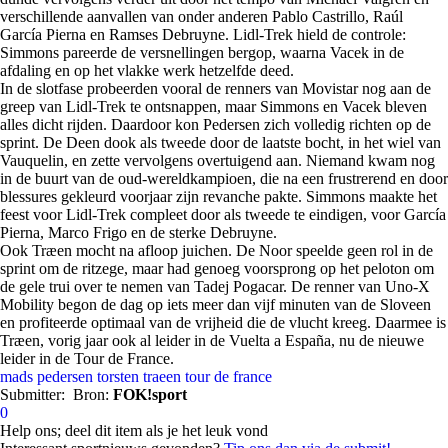
verschillende aanvallen van onder anderen Pablo Castrillo, Raúl
García Pierna en Ramses Debruyne. Lidl-Trek hield de controle:
Simmons pareerde de versnellingen bergop, waarna Vacek in de
afdaling en op het vlakke werk hetzelfde deed.
In de slotfase probeerden vooral de renners van Movistar nog aan de
greep van Lidl-Trek te ontsnappen, maar Simmons en Vacek bleven
alles dicht rijden. Daardoor kon Pedersen zich volledig richten op de
sprint. De Deen dook als tweede door de laatste bocht, in het wiel van
Vauquelin, en zette vervolgens overtuigend aan. Niemand kwam nog
in de buurt van de oud-wereldkampioen, die na een frustrerend en door
blessures gekleurd voorjaar zijn revanche pakte. Simmons maakte het
feest voor Lidl-Trek compleet door als tweede te eindigen, voor García
Pierna, Marco Frigo en de sterke Debruyne.
Ook Træen mocht na afloop juichen. De Noor speelde geen rol in de
sprint om de ritzege, maar had genoeg voorsprong op het peloton om
de gele trui over te nemen van Tadej Pogacar. De renner van Uno-X
Mobility begon de dag op iets meer dan vijf minuten van de Sloveen
en profiteerde optimaal van de vrijheid die de vlucht kreeg. Daarmee is
Træen, vorig jaar ook al leider in de Vuelta a España, nu de nieuwe
leider in de Tour de France.
mads pedersen
torsten traeen
tour de france
Submitter:
Bron:
FOK!sport
0
Help ons; deel dit item als je het leuk vond