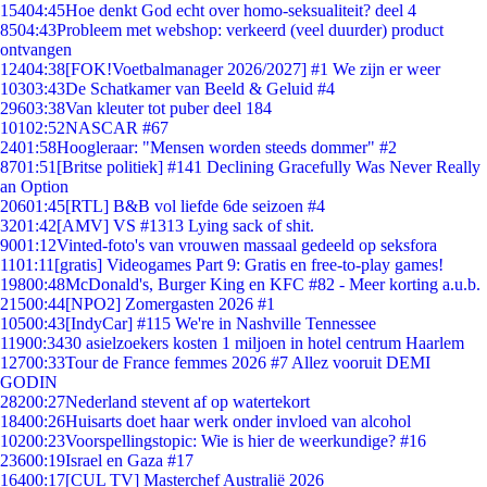
154
04:45
Hoe denkt God echt over homo-seksualiteit? deel 4
85
04:43
Probleem met webshop: verkeerd (veel duurder) product
ontvangen
124
04:38
[FOK!Voetbalmanager 2026/2027] #1 We zijn er weer
103
03:43
De Schatkamer van Beeld & Geluid #4
296
03:38
Van kleuter tot puber deel 184
101
02:52
NASCAR #67
24
01:58
Hoogleraar: "Mensen worden steeds dommer" #2
87
01:51
[Britse politiek] #141 Declining Gracefully Was Never Really
an Option
206
01:45
[RTL] B&B vol liefde 6de seizoen #4
32
01:42
[AMV] VS #1313 Lying sack of shit.
90
01:12
Vinted-foto's van vrouwen massaal gedeeld op seksfora
11
01:11
[gratis] Videogames Part 9: Gratis en free-to-play games!
198
00:48
McDonald's, Burger King en KFC #82 - Meer korting a.u.b.
215
00:44
[NPO2] Zomergasten 2026 #1
105
00:43
[IndyCar] #115 We're in Nashville Tennessee
119
00:34
30 asielzoekers kosten 1 miljoen in hotel centrum Haarlem
127
00:33
Tour de France femmes 2026 #7 Allez vooruit DEMI
GODIN
282
00:27
Nederland stevent af op watertekort
184
00:26
Huisarts doet haar werk onder invloed van alcohol
102
00:23
Voorspellingstopic: Wie is hier de weerkundige? #16
236
00:19
Israel en Gaza #17
164
00:17
[CUL TV] Masterchef Australië 2026