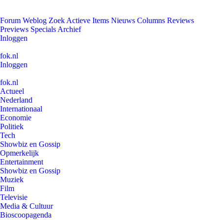
Forum
Weblog
Zoek
Actieve Items
Nieuws
Columns
Reviews
Previews
Specials
Archief
Inloggen
fok.nl
Inloggen
fok.nl
Actueel
Nederland
Internationaal
Economie
Politiek
Tech
Showbiz en Gossip
Opmerkelijk
Entertainment
Showbiz en Gossip
Muziek
Film
Televisie
Media & Cultuur
Bioscoopagenda