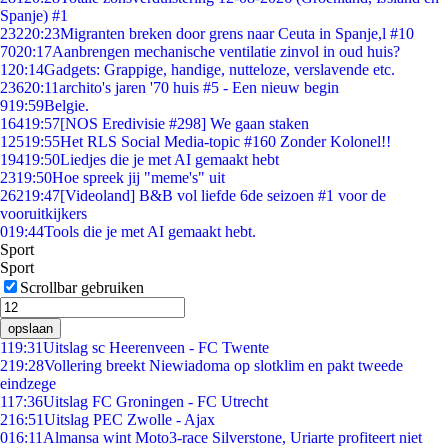
Spanje) #1
232
20:23
Migranten breken door grens naar Ceuta in Spanje,l #10
70
20:17
Aanbrengen mechanische ventilatie zinvol in oud huis?
1
20:14
Gadgets: Grappige, handige, nutteloze, verslavende etc.
236
20:11
archito's jaren '70 huis #5 - Een nieuw begin
9
19:59
Belgie.
164
19:57
[NOS Eredivisie #298] We gaan staken
125
19:55
Het RLS Social Media-topic #160 Zonder Kolonel!!
194
19:50
Liedjes die je met AI gemaakt hebt
23
19:50
Hoe spreek jij "meme's" uit
262
19:47
[Videoland] B&B vol liefde 6de seizoen #1 voor de
vooruitkijkers
0
19:44
Tools die je met AI gemaakt hebt.
Sport
Sport
Scrollbar gebruiken
opslaan
1
19:31
Uitslag sc Heerenveen - FC Twente
2
19:28
Vollering breekt Niewiadoma op slotklim en pakt tweede
eindzege
1
17:36
Uitslag FC Groningen - FC Utrecht
2
16:51
Uitslag PEC Zwolle - Ajax
0
16:11
Almansa wint Moto3-race Silverstone, Uriarte profiteert niet