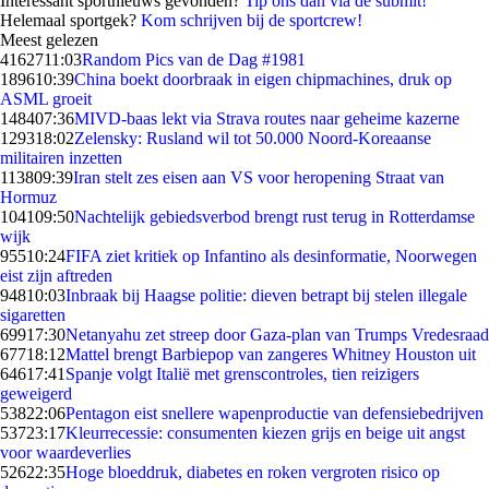
Interessant sportnieuws gevonden?
Tip ons dan via de submit!
Helemaal sportgek?
Kom schrijven bij de sportcrew!
Meest gelezen
41627
11:03
Random Pics van de Dag #1981
1896
10:39
China boekt doorbraak in eigen chipmachines, druk op
ASML groeit
1484
07:36
MIVD-baas lekt via Strava routes naar geheime kazerne
1293
18:02
Zelensky: Rusland wil tot 50.000 Noord-Koreaanse
militairen inzetten
1138
09:39
Iran stelt zes eisen aan VS voor heropening Straat van
Hormuz
1041
09:50
Nachtelijk gebiedsverbod brengt rust terug in Rotterdamse
wijk
955
10:24
FIFA ziet kritiek op Infantino als desinformatie, Noorwegen
eist zijn aftreden
948
10:03
Inbraak bij Haagse politie: dieven betrapt bij stelen illegale
sigaretten
699
17:30
Netanyahu zet streep door Gaza-plan van Trumps Vredesraad
677
18:12
Mattel brengt Barbiepop van zangeres Whitney Houston uit
646
17:41
Spanje volgt Italië met grenscontroles, tien reizigers
geweigerd
538
22:06
Pentagon eist snellere wapenproductie van defensiebedrijven
537
23:17
Kleurrecessie: consumenten kiezen grijs en beige uit angst
voor waardeverlies
526
22:35
Hoge bloeddruk, diabetes en roken vergroten risico op