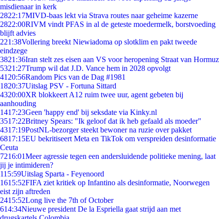
misdienaar in kerk
28
22:17
MIVD-baas lekt via Strava routes naar geheime kazerne
28
22:00
RIVM vindt PFAS in al de geteste moedermelk, borstvoeding
blijft advies
2
21:38
Vollering breekt Niewiadoma op slotklim en pakt tweede
eindzege
38
21:36
Iran stelt zes eisen aan VS voor heropening Straat van Hormuz
53
21:27
Trump wil dat J.D. Vance hem in 2028 opvolgt
41
20:56
Random Pics van de Dag #1981
18
20:37
Uitslag PSV - Fortuna Sittard
43
20:00
XR blokkeert A12 ruim twee uur, agent gebeten bij
aanhouding
14
17:23
Geen 'happy end' bij seksdate via Kinky.nl
35
17:22
Britney Spears: "Ik geloof dat ik heb gefaald als moeder"
43
17:19
PostNL-bezorger steekt bewoner na ruzie over pakket
68
17:15
EU bekritiseert Meta en TikTok om verspreiden desinformatie
Ceuta
72
16:01
Meer agressie tegen een andersluidende politieke mening, laat
jij je intimideren?
1
15:59
Uitslag Sparta - Feyenoord
16
15:52
FIFA ziet kritiek op Infantino als desinformatie, Noorwegen
eist zijn aftreden
24
15:52
Long live the 7th of October
6
14:34
Nieuwe president De la Espriella gaat strijd aan met
drugskartels Colombia