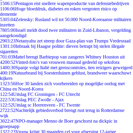
15
06:15
Pentagon eist snellere wapenproductie van defensiebedrijven
11
06:06
Hoge bloeddruk, diabetes en roken vergroten risico op
dementie
53
05:04
Zelensky: Rusland wil tot 50.000 Noord-Koreaanse militairen
inzetten
78
05:00
Israël meldt dood twee militairen in Zuid-Libanon, vergelding
aangekondigd
29
03:23
Netanyahu zet streep door Gaza-plan van Trumps Vredesraad
13
01:10
Inbraak bij Haagse politie: dieven betrapt bij stelen illegale
sigaretten
7
01:03
Mattel brengt Barbiepop van zangeres Whitney Houston uit
42
00:52
Vinted-foto's van vrouwen massaal gedeeld op seksfora
14
00:30
Spanje volgt Italië met grenscontroles, tien reizigers geweigerd
4
00:19
Natuurbrand bij Soesterduinen geblust, brandweer waarschuwt
kijkers
13
23:56
Hoe 30 landen zich voorbereiden op mogelijke oorlog met
China en Noord-Korea
1
22:54
Uitslag FC Groningen - FC Utrecht
2
22:53
Uitslag PEC Zwolle - Ajax
1
22:52
Uitslag sc Heerenveen - FC Twente
27
22:52
Nachtelijk gebiedsverbod brengt rust terug in Rotterdamse
wijk
30
22:47
NPO-manager Menno de Boer geschorst na dickpic in
groepsapp
13
22:23
Vrouw krijgt 30 maanden cel voor afpersing 12-jarige