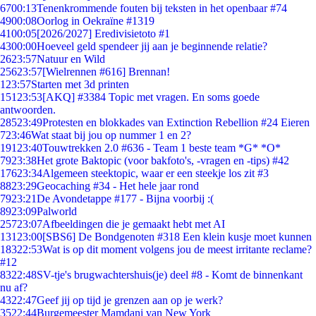
67
00:13
Tenenkrommende fouten bij teksten in het openbaar #74
49
00:08
Oorlog in Oekraïne #1319
41
00:05
[2026/2027] Eredivisietoto #1
43
00:00
Hoeveel geld spendeer jij aan je beginnende relatie?
26
23:57
Natuur en Wild
256
23:57
[Wielrennen #616] Brennan!
1
23:57
Starten met 3d printen
151
23:53
[AKQ] #3384 Topic met vragen. En soms goede
antwoorden.
285
23:49
Protesten en blokkades van Extinction Rebellion #24 Eieren
7
23:46
Wat staat bij jou op nummer 1 en 2?
191
23:40
Touwtrekken 2.0 #636 - Team 1 beste team *G* *O*
79
23:38
Het grote Baktopic (voor bakfoto's, -vragen en -tips) #42
176
23:34
Algemeen steektopic, waar er een steekje los zit #3
88
23:29
Geocaching #34 - Het hele jaar rond
79
23:21
De Avondetappe #177 - Bijna voorbij :(
89
23:09
Palworld
257
23:07
Afbeeldingen die je gemaakt hebt met AI
131
23:00
[SBS6] De Bondgenoten #318 Een klein kusje moet kunnen
183
22:53
Wat is op dit moment volgens jou de meest irritante reclame?
#12
83
22:48
SV-tje's brugwachtershuis(je) deel #8 - Komt de binnenkant
nu af?
43
22:47
Geef jij op tijd je grenzen aan op je werk?
35
22:44
Burgemeester Mamdani van New York