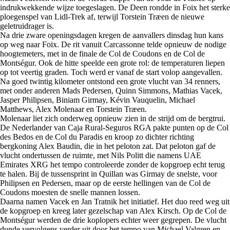
indrukwekkende wijze toegeslagen. De Deen rondde in Foix het sterke
ploegenspel van Lidl-Trek af, terwijl Torstein Træen de nieuwe
geletruidrager is.
Na drie zware openingsdagen kregen de aanvallers dinsdag hun kans
op weg naar Foix. De rit vanuit Carcassonne telde opnieuw de nodige
hoogtemeters, met in de finale de Col de Coudons en de Col de
Montségur. Ook de hitte speelde een grote rol: de temperaturen liepen
op tot veertig graden. Toch werd er vanaf de start volop aangevallen.
Na goed twintig kilometer ontstond een grote vlucht van 34 renners,
met onder anderen Mads Pedersen, Quinn Simmons, Mathias Vacek,
Jasper Philipsen, Biniam Girmay, Kévin Vauquelin, Michael
Matthews, Alex Molenaar en Torstein Træen.
Molenaar liet zich onderweg opnieuw zien in de strijd om de bergtrui.
De Nederlander van Caja Rural-Seguros RGA pakte punten op de Col
des Bedos en de Col du Paradis en kroop zo dichter richting
bergkoning Alex Baudin, die in het peloton zat. Dat peloton gaf de
vlucht ondertussen de ruimte, met Nils Politt die namens UAE
Emirates XRG het tempo controleerde zonder de kopgroep echt terug
te halen. Bij de tussensprint in Quillan was Girmay de snelste, voor
Philipsen en Pedersen, maar op de eerste hellingen van de Col de
Coudons moesten de snelle mannen lossen.
Daarna namen Vacek en Jan Tratnik het initiatief. Het duo reed weg uit
de kopgroep en kreeg later gezelschap van Alex Kirsch. Op de Col de
Montségur werden de drie koplopers echter weer gegrepen. De vlucht
dunde vervolgens verder uit door het tempo van Michael Valgren en