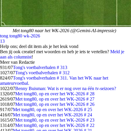
Met tong80 naar het WK-2026 (@Gemini-AI-impressie)
tong
tong80
wk-2026
13
Help ons; deel dit item als je het leuk vond
Ben jij ook creatief met woorden en heb je iets te vertellen?
Meld je
aan als columnist
!
Meer van Redactie
9
31/07
Tong's voetbalverhalen # 313
10
27/07
Tong's voetbalverhalen # 312
8
24/07
Tong's voetbalverhalen # 311. Van het WK naar het
amateurvoetbal.
10
22/07
Benny Buisman: Wat is er nog over na één tv-seizoen?
13
20/07
Met tong80, op en over het WK-2026 # 28
26
19/07
Met tong80, op en over het WK-2026 # 27
10
18/07
Met tong80, op en over het WK-2026 # 26
9
17/07
Met tong80, op en over het WK-2026 # 25
4
16/07
Met tong80, op en over het WK-2026 # 24
16
15/07
Met tong80, op en over het WK-2026 # 23
13
14/07
Met tong80, op en over het WK-2026 # 22
4
13/07
Met tong80, op en over het WK-2026 # 21