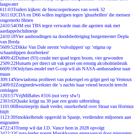
laagwater
6
11:03
Trailers kijken: de bioscoopreleases van week 32
36
11:02
CDA en D66 willen ingrijpen tegen 'gluurbrillen' die mensen
ongemerkt filmen
24
10:54
OM eist TBS tegen verwarde man die agenten stak met
aardappelschilmesje
24
10:18
Vier aanhoudingen na doodsbedreiging burgemeester Depla
van Breda
56
09:52
Dikke Van Dale neemt 'vulvalippen' op: 'stigma op
schaamlippen doorbreken'
40
09:42
Duitser (93) crasht met quad tegen boom, vier gewonden
25
09:22
Huisarts per direct uit vak gezet om ernstig alcoholmisbruik
66
09:19
Onlyfans-model met G-cup wil als NASA-ambassadeur naar
maan
3
09:14
Niewiadoma profiteert van pokerspel en grijpt geel op Ventoux
24
09:02
Zorgmedewerkster die 's nachts haar vriend bezocht terecht
ontslagen
12
03:57
VrijMiBabes #316 (not very sfw!)
23
03:02
Quake krijgt na 30 jaar een gratis uitbreiding
11
01:06
Benzineprijs daalt verder, onzekerheid over Straat van Hormuz
blijft
11
23:30
Smokkelbende opgerold in Spanje, verdienden miljoenen aan
migranten
47
22:43
Trump wil dat J.D. Vance hem in 2028 opvolgt
34
22:32
Ceuta-leider noemt Marokkaanse grensaanval door migranten