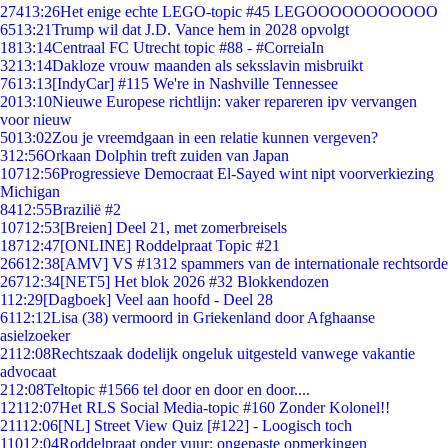
274
13:26
Het enige echte LEGO-topic #45 LEGOOOOOOOOOOO
65
13:21
Trump wil dat J.D. Vance hem in 2028 opvolgt
18
13:14
Centraal FC Utrecht topic #88 - #CorreiaIn
32
13:14
Dakloze vrouw maanden als seksslavin misbruikt
76
13:13
[IndyCar] #115 We're in Nashville Tennessee
20
13:10
Nieuwe Europese richtlijn: vaker repareren ipv vervangen
voor nieuw
50
13:02
Zou je vreemdgaan in een relatie kunnen vergeven?
3
12:56
Orkaan Dolphin treft zuiden van Japan
107
12:56
Progressieve Democraat El-Sayed wint nipt voorverkiezing
Michigan
84
12:55
Brazilië #2
107
12:53
[Breien] Deel 21, met zomerbreisels
187
12:47
[ONLINE] Roddelpraat Topic #21
266
12:38
[AMV] VS #1312 spammers van de internationale rechtsorde
267
12:34
[NET5] Het blok 2026 #32 Blokkendozen
1
12:29
[Dagboek] Veel aan hoofd - Deel 28
61
12:12
Lisa (38) vermoord in Griekenland door Afghaanse
asielzoeker
21
12:08
Rechtszaak dodelijk ongeluk uitgesteld vanwege vakantie
advocaat
2
12:08
Teltopic #1566 tel door en door en door....
121
12:07
Het RLS Social Media-topic #160 Zonder Kolonel!!
211
12:06
[NL] Street View Quiz [#122] - Loogisch toch
110
12:04
Roddelpraat onder vuur: ongepaste opmerkingen