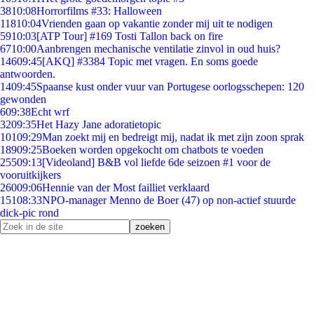
38
10:08
Horrorfilms #33: Halloween
118
10:04
Vrienden gaan op vakantie zonder mij uit te nodigen
59
10:03
[ATP Tour] #169 Tosti Tallon back on fire
67
10:00
Aanbrengen mechanische ventilatie zinvol in oud huis?
146
09:45
[AKQ] #3384 Topic met vragen. En soms goede
antwoorden.
14
09:45
Spaanse kust onder vuur van Portugese oorlogsschepen: 120
gewonden
6
09:38
Echt wrf
32
09:35
Het Hazy Jane adoratietopic
101
09:29
Man zoekt mij en bedreigt mij, nadat ik met zijn zoon sprak
189
09:25
Boeken worden opgekocht om chatbots te voeden
255
09:13
[Videoland] B&B vol liefde 6de seizoen #1 voor de
vooruitkijkers
260
09:06
Hennie van der Most failliet verklaard
151
08:33
NPO-manager Menno de Boer (47) op non-actief stuurde
dick-pic rond