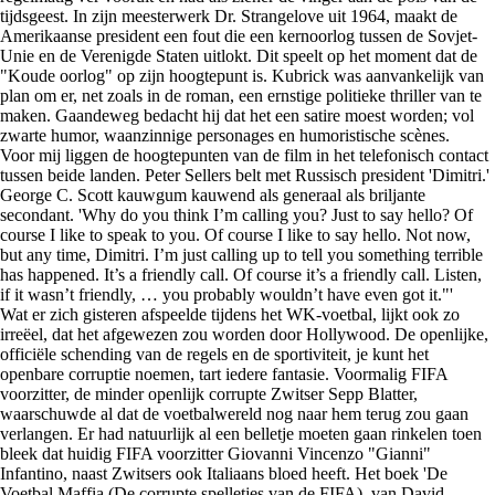
tijdsgeest. In zijn meesterwerk Dr. Strangelove uit 1964, maakt de
Amerikaanse president een fout die een kernoorlog tussen de Sovjet-
Unie en de Verenigde Staten uitlokt. Dit speelt op het moment dat de
"Koude oorlog" op zijn hoogtepunt is. Kubrick was aanvankelijk van
plan om er, net zoals in de roman, een ernstige politieke thriller van te
maken. Gaandeweg bedacht hij dat het een satire moest worden; vol
zwarte humor, waanzinnige personages en humoristische scènes.
Voor mij liggen de hoogtepunten van de film in het telefonisch contact
tussen beide landen. Peter Sellers belt met Russisch president 'Dimitri.'
George C. Scott kauwgum kauwend als generaal als briljante
secondant. 'Why do you think I’m calling you? Just to say hello? Of
course I like to speak to you. Of course I like to say hello. Not now,
but any time, Dimitri. I’m just calling up to tell you something terrible
has happened. It’s a friendly call. Of course it’s a friendly call. Listen,
if it wasn’t friendly, … you probably wouldn’t have even got it."'
Wat er zich gisteren afspeelde tijdens het WK-voetbal, lijkt ook zo
irreëel, dat het afgewezen zou worden door Hollywood. De openlijke,
officiële schending van de regels en de sportiviteit, je kunt het
openbare corruptie noemen, tart iedere fantasie. Voormalig FIFA
voorzitter, de minder openlijk corrupte Zwitser Sepp Blatter,
waarschuwde al dat de voetbalwereld nog naar hem terug zou gaan
verlangen. Er had natuurlijk al een belletje moeten gaan rinkelen toen
bleek dat huidig FIFA voorzitter Giovanni Vincenzo "Gianni"
Infantino, naast Zwitsers ook Italiaans bloed heeft. Het boek 'De
Voetbal Maffia (De corrupte spelletjes van de FIFA), van David