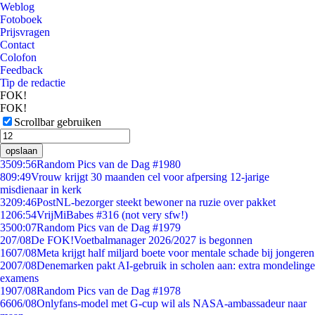
Weblog
Fotoboek
Prijsvragen
Contact
Colofon
Feedback
Tip de redactie
FOK!
FOK!
Scrollbar gebruiken
opslaan
35
09:56
Random Pics van de Dag #1980
8
09:49
Vrouw krijgt 30 maanden cel voor afpersing 12-jarige
misdienaar in kerk
32
09:46
PostNL-bezorger steekt bewoner na ruzie over pakket
12
06:54
VrijMiBabes #316 (not very sfw!)
35
00:07
Random Pics van de Dag #1979
2
07/08
De FOK!Voetbalmanager 2026/2027 is begonnen
16
07/08
Meta krijgt half miljard boete voor mentale schade bij jongeren
20
07/08
Denemarken pakt AI-gebruik in scholen aan: extra mondelinge
examens
19
07/08
Random Pics van de Dag #1978
66
06/08
Onlyfans-model met G-cup wil als NASA-ambassadeur naar