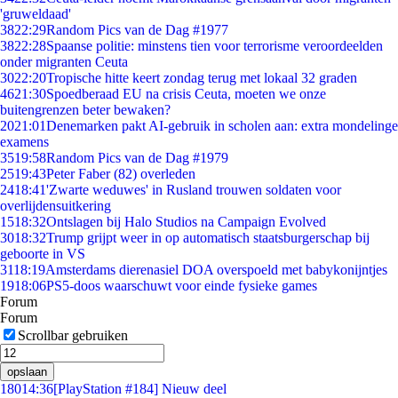
'gruweldaad'
38
22:29
Random Pics van de Dag #1977
38
22:28
Spaanse politie: minstens tien voor terrorisme veroordeelden
onder migranten Ceuta
30
22:20
Tropische hitte keert zondag terug met lokaal 32 graden
46
21:30
Spoedberaad EU na crisis Ceuta, moeten we onze
buitengrenzen beter bewaken?
20
21:01
Denemarken pakt AI-gebruik in scholen aan: extra mondelinge
examens
35
19:58
Random Pics van de Dag #1979
25
19:43
Peter Faber (82) overleden
24
18:41
'Zwarte weduwes' in Rusland trouwen soldaten voor
overlijdensuitkering
15
18:32
Ontslagen bij Halo Studios na Campaign Evolved
30
18:32
Trump grijpt weer in op automatisch staatsburgerschap bij
geboorte in VS
31
18:19
Amsterdams dierenasiel DOA overspoeld met babykonijntjes
19
18:06
PS5-doos waarschuwt voor einde fysieke games
Forum
Forum
Scrollbar gebruiken
opslaan
180
14:36
[PlayStation #184] Nieuw deel