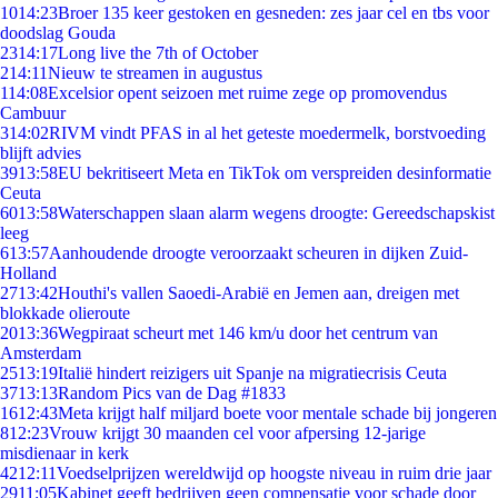
10
14:23
Broer 135 keer gestoken en gesneden: zes jaar cel en tbs voor
doodslag Gouda
23
14:17
Long live the 7th of October
2
14:11
Nieuw te streamen in augustus
1
14:08
Excelsior opent seizoen met ruime zege op promovendus
Cambuur
3
14:02
RIVM vindt PFAS in al het geteste moedermelk, borstvoeding
blijft advies
39
13:58
EU bekritiseert Meta en TikTok om verspreiden desinformatie
Ceuta
60
13:58
Waterschappen slaan alarm wegens droogte: Gereedschapskist
leeg
6
13:57
Aanhoudende droogte veroorzaakt scheuren in dijken Zuid-
Holland
27
13:42
Houthi's vallen Saoedi-Arabië en Jemen aan, dreigen met
blokkade olieroute
20
13:36
Wegpiraat scheurt met 146 km/u door het centrum van
Amsterdam
25
13:19
Italië hindert reizigers uit Spanje na migratiecrisis Ceuta
37
13:13
Random Pics van de Dag #1833
16
12:43
Meta krijgt half miljard boete voor mentale schade bij jongeren
8
12:23
Vrouw krijgt 30 maanden cel voor afpersing 12-jarige
misdienaar in kerk
42
12:11
Voedselprijzen wereldwijd op hoogste niveau in ruim drie jaar
29
11:05
Kabinet geeft bedrijven geen compensatie voor schade door