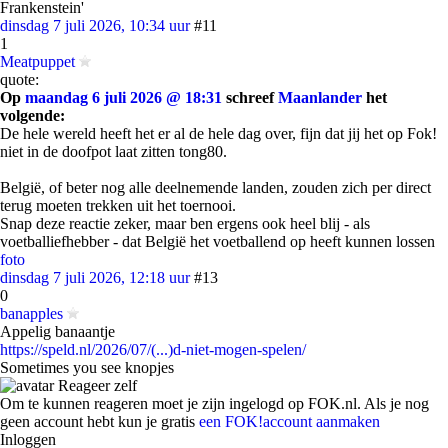
Frankenstein'
dinsdag 7 juli 2026, 10:34 uur
#11
1
Meatpuppet
quote:
Op
maandag 6 juli 2026 @ 18:31
schreef
Maanlander
het
volgende:
De hele wereld heeft het er al de hele dag over, fijn dat jij het op Fok!
niet in de doofpot laat zitten tong80.
België, of beter nog alle deelnemende landen, zouden zich per direct
terug moeten trekken uit het toernooi.
Snap deze reactie zeker, maar ben ergens ook heel blij - als
voetballiefhebber - dat België het voetballend op heeft kunnen lossen
foto
dinsdag 7 juli 2026, 12:18 uur
#13
0
banapples
Appelig banaantje
https://speld.nl/2026/07/(...)d-niet-mogen-spelen/
Sometimes you see knopjes
Reageer zelf
Om te kunnen reageren moet je zijn ingelogd op FOK.nl. Als je nog
geen account hebt kun je gratis
een FOK!account aanmaken
Inloggen