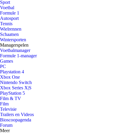
Sport
Voetbal
Formule 1
Autosport
Tennis
Wielrennen
Schaatsen
Wintersporten
Managerspelen
Voetbalmanager
Formule 1-manager
Games
PC
Playstation 4
Xbox One
Nintendo Switch
Xbox Series X|S
PlayStation 5
Film & TV
Film
Televisie
Trailers en Videos
Bioscoopagenda
Forum
Meer