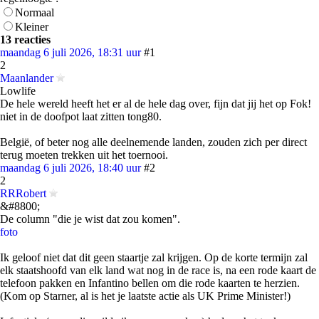
Normaal
Kleiner
13 reacties
maandag 6 juli 2026, 18:31 uur
#1
2
Maanlander
Lowlife
De hele wereld heeft het er al de hele dag over, fijn dat jij het op Fok!
niet in de doofpot laat zitten tong80.
België, of beter nog alle deelnemende landen, zouden zich per direct
terug moeten trekken uit het toernooi.
maandag 6 juli 2026, 18:40 uur
#2
2
RRRobert
&#8800;
De column "die je wist dat zou komen".
foto
Ik geloof niet dat dit geen staartje zal krijgen. Op de korte termijn zal
elk staatshoofd van elk land wat nog in de race is, na een rode kaart de
telefoon pakken en Infantino bellen om die rode kaarten te herzien.
(Kom op Starner, al is het je laatste actie als UK Prime Minister!)