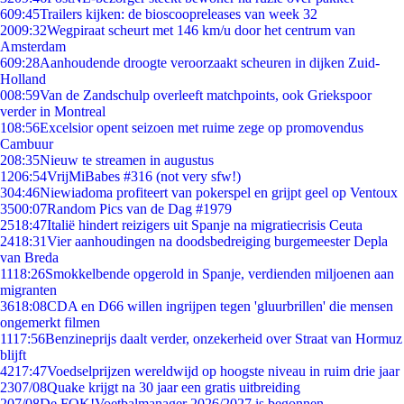
6
09:45
Trailers kijken: de bioscoopreleases van week 32
20
09:32
Wegpiraat scheurt met 146 km/u door het centrum van
Amsterdam
6
09:28
Aanhoudende droogte veroorzaakt scheuren in dijken Zuid-
Holland
0
08:59
Van de Zandschulp overleeft matchpoints, ook Griekspoor
verder in Montreal
1
08:56
Excelsior opent seizoen met ruime zege op promovendus
Cambuur
2
08:35
Nieuw te streamen in augustus
12
06:54
VrijMiBabes #316 (not very sfw!)
3
04:46
Niewiadoma profiteert van pokerspel en grijpt geel op Ventoux
35
00:07
Random Pics van de Dag #1979
25
18:47
Italië hindert reizigers uit Spanje na migratiecrisis Ceuta
24
18:31
Vier aanhoudingen na doodsbedreiging burgemeester Depla
van Breda
11
18:26
Smokkelbende opgerold in Spanje, verdienden miljoenen aan
migranten
36
18:08
CDA en D66 willen ingrijpen tegen 'gluurbrillen' die mensen
ongemerkt filmen
11
17:56
Benzineprijs daalt verder, onzekerheid over Straat van Hormuz
blijft
42
17:47
Voedselprijzen wereldwijd op hoogste niveau in ruim drie jaar
23
07/08
Quake krijgt na 30 jaar een gratis uitbreiding
2
07/08
De FOK!Voetbalmanager 2026/2027 is begonnen