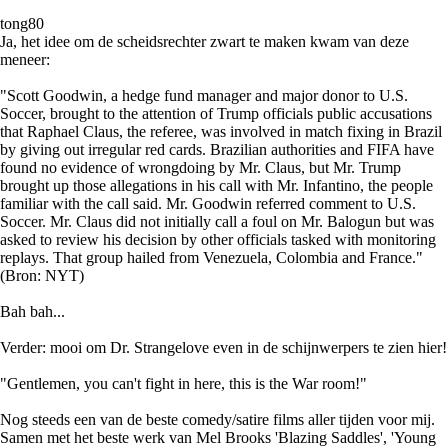
tong80
Ja, het idee om de scheidsrechter zwart te maken kwam van deze
meneer:
"Scott Goodwin, a hedge fund manager and major donor to U.S.
Soccer, brought to the attention of Trump officials public accusations
that Raphael Claus, the referee, was involved in match fixing in Brazil
by giving out irregular red cards. Brazilian authorities and FIFA have
found no evidence of wrongdoing by Mr. Claus, but Mr. Trump
brought up those allegations in his call with Mr. Infantino, the people
familiar with the call said. Mr. Goodwin referred comment to U.S.
Soccer. Mr. Claus did not initially call a foul on Mr. Balogun but was
asked to review his decision by other officials tasked with monitoring
replays. That group hailed from Venezuela, Colombia and France."
(Bron: NYT)
Bah bah...
Verder: mooi om Dr. Strangelove even in de schijnwerpers te zien hier!
"Gentlemen, you can't fight in here, this is the War room!"
Nog steeds een van de beste comedy/satire films aller tijden voor mij.
Samen met het beste werk van Mel Brooks 'Blazing Saddles', 'Young