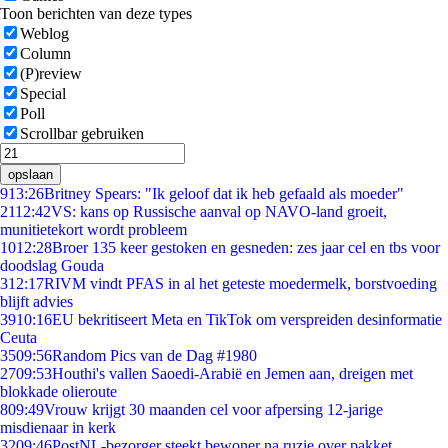
Toon berichten van deze types
Weblog
Column
(P)review
Special
Poll
Scrollbar gebruiken
opslaan
9
13:26
Britney Spears: "Ik geloof dat ik heb gefaald als moeder"
21
12:42
VS: kans op Russische aanval op NAVO-land groeit,
munitietekort wordt probleem
10
12:28
Broer 135 keer gestoken en gesneden: zes jaar cel en tbs voor
doodslag Gouda
3
12:17
RIVM vindt PFAS in al het geteste moedermelk, borstvoeding
blijft advies
39
10:16
EU bekritiseert Meta en TikTok om verspreiden desinformatie
Ceuta
35
09:56
Random Pics van de Dag #1980
27
09:53
Houthi's vallen Saoedi-Arabië en Jemen aan, dreigen met
blokkade olieroute
8
09:49
Vrouw krijgt 30 maanden cel voor afpersing 12-jarige
misdienaar in kerk
32
09:46
PostNL-bezorger steekt bewoner na ruzie over pakket