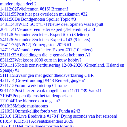
minderjarigen deel 2
141
12:02
[Wielrennen #616] Brennan!
281
11:55
Post hier pas overleden muzikanten #32
80
11:50
De Bondgenoten Spoiler Topic #3
148
11:48
[WLR SC #417] Nieuw deel openen was kaputt
204
11:41
Verander een letter expert (7lettereditie) #50
19
11:36
Verander één letter. Expert # 75 (8 letters)
54
11:36
Verander één letter: Expert #143 (9 letters)
164
11:35
[NPO2] Zomergasten 2026 #1
147
11:34
Verander één letter: Expert #91 (10 letters)
251
11:33
Afbeeldingen die je gemaakt hebt met AI
83
11:23
Wat koopt 1000 euro in jouw hobby?
259
11:16
Totale zonsverduistering 12-08-2026 (Groenland, IJsland en
Spanje) #1
51
11:15
Ervaringen met gezondheidsverklaring CBR
42
11:14
[Crowdfunding] #443 Rentestijgingen?
27
11:12
Forum werkt niet op Chrome
90
11:12
Post hier zo vaak mogelijk om 11:11 #39 Vanz11
7
10:45
Poepen tijdens het tandenpoetsen
11
10:44
Hoe hiermee om te gaan?
60
10:36
Magic mushrooms
12
10:31
Opmerkelijke foto's van Funda #243
223
10:15
[Live Eredivisie #1784] Dying seconds van het seizoen!
0
10:14
[KERST] Adventskalenders 2026
105
10:11
Het grote goedemorgen topic #3