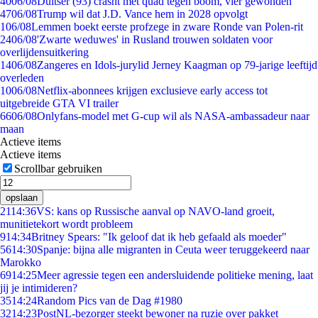
40
06/08
Duitser (93) crasht met quad tegen boom, vier gewonden
47
06/08
Trump wil dat J.D. Vance hem in 2028 opvolgt
1
06/08
Lemmen boekt eerste profzege in zware Ronde van Polen-rit
24
06/08
'Zwarte weduwes' in Rusland trouwen soldaten voor
overlijdensuitkering
14
06/08
Zangeres en Idols-jurylid Jerney Kaagman op 79-jarige leeftijd
overleden
10
06/08
Netflix-abonnees krijgen exclusieve early access tot
uitgebreide GTA VI trailer
66
06/08
Onlyfans-model met G-cup wil als NASA-ambassadeur naar
maan
Actieve items
Actieve items
Scrollbar gebruiken
opslaan
21
14:36
VS: kans op Russische aanval op NAVO-land groeit,
munitietekort wordt probleem
9
14:34
Britney Spears: "Ik geloof dat ik heb gefaald als moeder"
56
14:30
Spanje: bijna alle migranten in Ceuta weer teruggekeerd naar
Marokko
69
14:25
Meer agressie tegen een andersluidende politieke mening, laat
jij je intimideren?
35
14:24
Random Pics van de Dag #1980
32
14:23
PostNL-bezorger steekt bewoner na ruzie over pakket