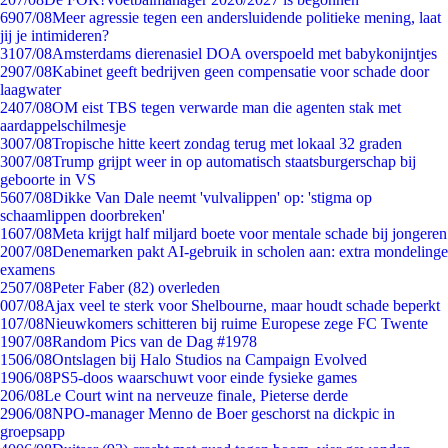
69
07/08
Meer agressie tegen een andersluidende politieke mening, laat
jij je intimideren?
31
07/08
Amsterdams dierenasiel DOA overspoeld met babykonijntjes
29
07/08
Kabinet geeft bedrijven geen compensatie voor schade door
laagwater
24
07/08
OM eist TBS tegen verwarde man die agenten stak met
aardappelschilmesje
30
07/08
Tropische hitte keert zondag terug met lokaal 32 graden
30
07/08
Trump grijpt weer in op automatisch staatsburgerschap bij
geboorte in VS
56
07/08
Dikke Van Dale neemt 'vulvalippen' op: 'stigma op
schaamlippen doorbreken'
16
07/08
Meta krijgt half miljard boete voor mentale schade bij jongeren
20
07/08
Denemarken pakt AI-gebruik in scholen aan: extra mondelinge
examens
25
07/08
Peter Faber (82) overleden
0
07/08
Ajax veel te sterk voor Shelbourne, maar houdt schade beperkt
1
07/08
Nieuwkomers schitteren bij ruime Europese zege FC Twente
19
07/08
Random Pics van de Dag #1978
15
06/08
Ontslagen bij Halo Studios na Campaign Evolved
19
06/08
PS5-doos waarschuwt voor einde fysieke games
2
06/08
Le Court wint na nerveuze finale, Pieterse derde
29
06/08
NPO-manager Menno de Boer geschorst na dickpic in
groepsapp