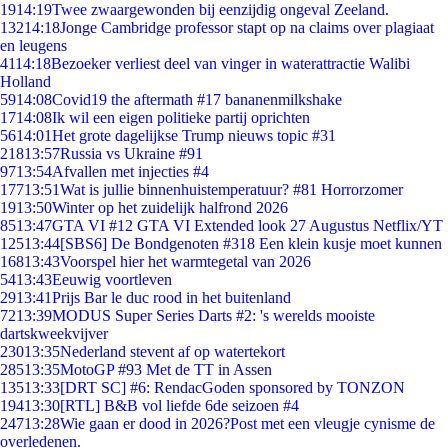
19
14:19
Twee zwaargewonden bij eenzijdig ongeval Zeeland.
132
14:18
Jonge Cambridge professor stapt op na claims over plagiaat
en leugens
41
14:18
Bezoeker verliest deel van vinger in waterattractie Walibi
Holland
59
14:08
Covid19 the aftermath #17 bananenmilkshake
17
14:08
Ik wil een eigen politieke partij oprichten
56
14:01
Het grote dagelijkse Trump nieuws topic #31
218
13:57
Russia vs Ukraine #91
97
13:54
Afvallen met injecties #4
177
13:51
Wat is jullie binnenhuistemperatuur? #81 Horrorzomer
19
13:50
Winter op het zuidelijk halfrond 2026
85
13:47
GTA VI #12 GTA VI Extended look 27 Augustus Netflix/YT
125
13:44
[SBS6] De Bondgenoten #318 Een klein kusje moet kunnen
168
13:43
Voorspel hier het warmtegetal van 2026
54
13:43
Eeuwig voortleven
29
13:41
Prijs Bar le duc rood in het buitenland
72
13:39
MODUS Super Series Darts #2: 's werelds mooiste
dartskweekvijver
230
13:35
Nederland stevent af op watertekort
285
13:35
MotoGP #93 Met de TT in Assen
135
13:33
[DRT SC] #6: RendacGoden sponsored by TONZON
194
13:30
[RTL] B&B vol liefde 6de seizoen #4
247
13:28
Wie gaan er dood in 2026?Post met een vleugje cynisme de
overledenen.