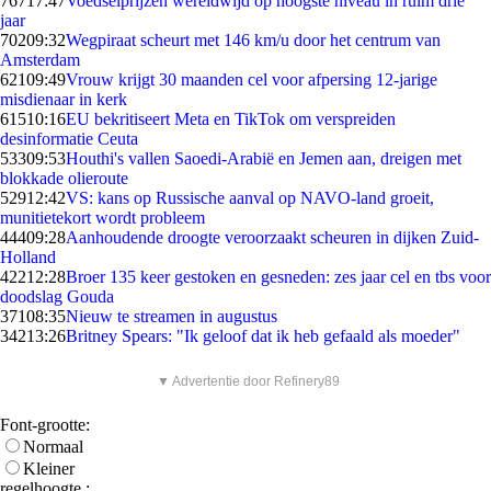
767
17:47
Voedselprijzen wereldwijd op hoogste niveau in ruim drie
jaar
702
09:32
Wegpiraat scheurt met 146 km/u door het centrum van
Amsterdam
621
09:49
Vrouw krijgt 30 maanden cel voor afpersing 12-jarige
misdienaar in kerk
615
10:16
EU bekritiseert Meta en TikTok om verspreiden
desinformatie Ceuta
533
09:53
Houthi's vallen Saoedi-Arabië en Jemen aan, dreigen met
blokkade olieroute
529
12:42
VS: kans op Russische aanval op NAVO-land groeit,
munitietekort wordt probleem
444
09:28
Aanhoudende droogte veroorzaakt scheuren in dijken Zuid-
Holland
422
12:28
Broer 135 keer gestoken en gesneden: zes jaar cel en tbs voor
doodslag Gouda
371
08:35
Nieuw te streamen in augustus
342
13:26
Britney Spears: "Ik geloof dat ik heb gefaald als moeder"
▼ Advertentie door Refinery89
Font-grootte:
Normaal
Kleiner
regelhoogte :