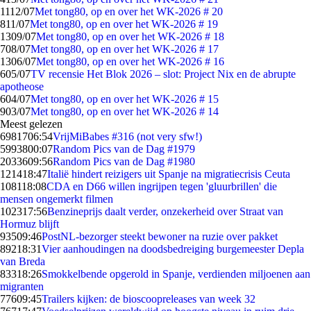
11
12/07
Met tong80, op en over het WK-2026 # 20
8
11/07
Met tong80, op en over het WK-2026 # 19
13
09/07
Met tong80, op en over het WK-2026 # 18
7
08/07
Met tong80, op en over het WK-2026 # 17
13
06/07
Met tong80, op en over het WK-2026 # 16
6
05/07
TV recensie Het Blok 2026 – slot: Project Nix en de abrupte
apotheose
6
04/07
Met tong80, op en over het WK-2026 # 15
9
03/07
Met tong80, op en over het WK-2026 # 14
Meest gelezen
69817
06:54
VrijMiBabes #316 (not very sfw!)
59938
00:07
Random Pics van de Dag #1979
20336
09:56
Random Pics van de Dag #1980
1214
18:47
Italië hindert reizigers uit Spanje na migratiecrisis Ceuta
1081
18:08
CDA en D66 willen ingrijpen tegen 'gluurbrillen' die
mensen ongemerkt filmen
1023
17:56
Benzineprijs daalt verder, onzekerheid over Straat van
Hormuz blijft
935
09:46
PostNL-bezorger steekt bewoner na ruzie over pakket
892
18:31
Vier aanhoudingen na doodsbedreiging burgemeester Depla
van Breda
833
18:26
Smokkelbende opgerold in Spanje, verdienden miljoenen aan
migranten
776
09:45
Trailers kijken: de bioscoopreleases van week 32