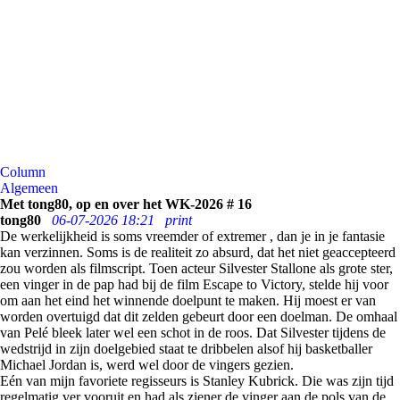
Column
Algemeen
Met tong80, op en over het WK-2026 # 16
tong80
06-07-2026 18:21
print
De werkelijkheid is soms vreemder of extremer , dan je in je fantasie
kan verzinnen. Soms is de realiteit zo absurd, dat het niet geaccepteerd
zou worden als filmscript. Toen acteur Silvester Stallone als grote ster,
een vinger in de pap had bij de film Escape to Victory, stelde hij voor
om aan het eind het winnende doelpunt te maken. Hij moest er van
worden overtuigd dat dit zelden gebeurt door een doelman. De omhaal
van Pelé bleek later wel een schot in de roos. Dat Silvester tijdens de
wedstrijd in zijn doelgebied staat te dribbelen alsof hij basketballer
Michael Jordan is, werd wel door de vingers gezien.
Eén van mijn favoriete regisseurs is Stanley Kubrick. Die was zijn tijd
regelmatig ver vooruit en had als ziener de vinger aan de pols van de