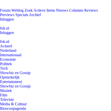
Forum
Weblog
Zoek
Actieve Items
Nieuws
Columns
Reviews
Previews
Specials
Archief
Inloggen
fok.nl
Inloggen
fok.nl
Actueel
Nederland
Internationaal
Economie
Politiek
Tech
Showbiz en Gossip
Opmerkelijk
Entertainment
Showbiz en Gossip
Muziek
Film
Televisie
Media & Cultuur
Bioscoopagenda