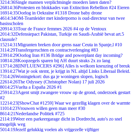
32
14:36
Single mannen verplichtsingle moeders laten daten?
268
14:36
Protesten en blokkades van Extinction Rebellion #24 Eieren
169
14:35
Oorlog in Oekraïne #1318 Drone baby drone
46
14:34
OM-Teamleider met kinderporno is oud-directeur van twee
basisscholen
209
14:33
Tour de France femmes 2026 #4 op de Ventoux
20
14:32
Defensiepact Pakistan, Turkije en Saudi-Arabië bevat art.5
clausule?
152
14:31
Migranten breken door grens naar Ceuta in Spanje,l #10
31
14:29
Transfergeruchten en contractverlenging #83
239
14:29
Oorlog Iran #136 Bridge and powerplant day incoming?
108
14:28
Koopzegels sparen bij AH duurt straks 2x zo lang
137
14:28
[INFLUENCERS #296] Alles is welkom kneuzing of breuk
139
14:27
Wat je ook stemt, je krijgt in NL altijd Links Liberaal Beleid.
73
14:26
Woningtekort: dus ga je woningen slopen, logisch
226
14:26
The Odyssey (Christopher Nolan) 17 juli 2026
80
14:25
Vuelta a España 2026 #1
259
14:23
Agent smijt zwangere vrouw op de grond, onderzoek gestart
#2
122
14:23
[ShowChat #1259] Waar we gezellig klagen over de warmte
110
14:23
Vrouwen willen geen man meer #30
86
14:21
Nederlandse Politiek #725
21
14:19
Weer een parkeergarage dicht in Dordrecht, auto's zo snel
mogelijk weg
50
14:19
Jezelf gelukkig voelen als vrijgezelle vijftiger