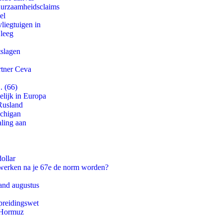
duurzaamheidsclaims
el
iegtuigen in
 leeg
tslagen
rtner Ceva
. (66)
lijk in Europa
Rusland
ichigan
aling aan
ollar
 werken na je 67e de norm worden?
and augustus
preidingswet
n Hormuz