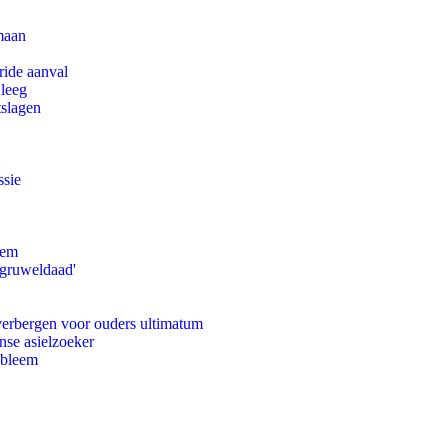
maan
ride aanval
 leeg
tslagen
ssie
eem
'gruweldaad'
 verbergen voor ouders ultimatum
nse asielzoeker
obleem