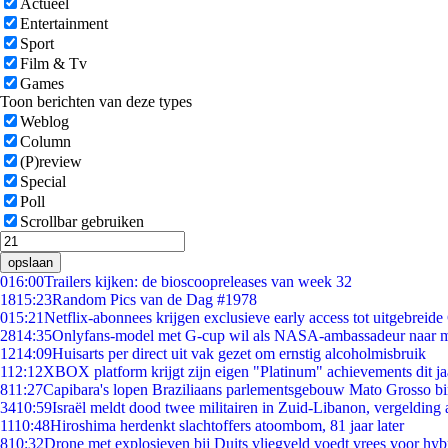
Actueel
Entertainment
Sport
Film & Tv
Games
Toon berichten van deze types
Weblog
Column
(P)review
Special
Poll
Scrollbar gebruiken
opslaan
0
16:00
Trailers kijken: de bioscoopreleases van week 32
18
15:23
Random Pics van de Dag #1978
0
15:21
Netflix-abonnees krijgen exclusieve early access tot uitgebreide
28
14:35
Onlyfans-model met G-cup wil als NASA-ambassadeur naar 
12
14:09
Huisarts per direct uit vak gezet om ernstig alcoholmisbruik
1
12:12
XBOX platform krijgt zijn eigen "Platinum" achievements dit ja
8
11:27
Capibara's lopen Braziliaans parlementsgebouw Mato Grosso b
34
10:59
Israël meldt dood twee militairen in Zuid-Libanon, vergeldin
11
10:48
Hiroshima herdenkt slachtoffers atoombom, 81 jaar later
8
10:32
Drone met explosieven bij Duits vliegveld voedt vrees voor hyb