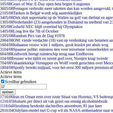
1
05/08
Gears of War: E-Day open beta begint 6 augustus
36
05/08
Pentagon verbruikt meer raketten dan kan worden aangevuld, t
21
05/08
Tanken in België wordt nóg aantrekkelijker
34
05/08
Dirk sluit supermarkt op de Wallen na golf van diefstal en agre
13
05/08
Nederlander (23) aangehouden in Duitsland na snelheid van 
3
05/08
Gedurfd NEC blijft overeind bij Olympiakos
14
05/08
Long live the 7th of October
12
05/08
Random Pics van de Dag #1976
20
04/08
OM: vierde verdachte (18) vast op verdenking van beramen aa
16
04/08
Italiaanse vrouw wint 1 miljoen, gooit kraslot per abuis weg
31
04/08
Spaanse politie: minstens tien voor terrorisme veroordeelden 
6
04/08
Kraftwerk brengt ruimteschip terug naar Eindhoven
1
04/08
Reusser wint tijdrit en neemt geel over, Nooijen knap tweede
7
04/08
Vakantiekiekje Verstappen en Wolff voedt geruchten over Merc
18
04/08
Spotify bereikt mijlpaal, voor het eerst 300 miljoen premium-
Actieve items
Actieve items
Scrollbar gebruiken
opslaan
17
16:06
Iran en Oman eens over route Straat van Hormuz, VS buitensp
12
16:05
Huisarts per direct uit vak gezet om ernstig alcoholmisbruik
11
16:04
Hiroshima herdenkt slachtoffers atoombom, 81 jaar later
28
16:04
Onlyfans-model met G-cup wil als NASA-ambassadeur naar 