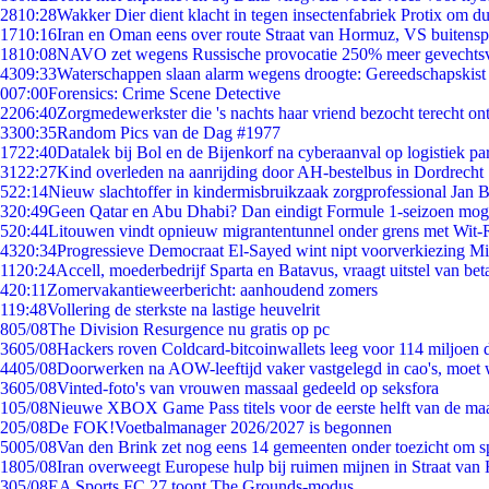
28
10:28
Wakker Dier dient klacht in tegen insectenfabriek Protix om 
17
10:16
Iran en Oman eens over route Straat van Hormuz, VS buitensp
18
10:08
NAVO zet wegens Russische provocatie 250% meer gevechtsvl
43
09:33
Waterschappen slaan alarm wegens droogte: Gereedschapskist
0
07:00
Forensics: Crime Scene Detective
22
06:40
Zorgmedewerkster die 's nachts haar vriend bezocht terecht on
33
00:35
Random Pics van de Dag #1977
17
22:40
Datalek bij Bol en de Bijenkorf na cyberaanval op logistiek pa
31
22:27
Kind overleden na aanrijding door AH-bestelbus in Dordrecht
5
22:14
Nieuw slachtoffer in kindermisbruikzaak zorgprofessional Jan B
3
20:49
Geen Qatar en Abu Dhabi? Dan eindigt Formule 1-seizoen moge
5
20:44
Litouwen vindt opnieuw migrantentunnel onder grens met Wit-
43
20:34
Progressieve Democraat El-Sayed wint nipt voorverkiezing M
11
20:24
Accell, moederbedrijf Sparta en Batavus, vraagt uitstel van bet
4
20:11
Zomervakantieweerbericht: aanhoudend zomers
1
19:48
Vollering de sterkste na lastige heuvelrit
8
05/08
The Division Resurgence nu gratis op pc
36
05/08
Hackers roven Coldcard-bitcoinwallets leeg voor 114 miljoen d
44
05/08
Doorwerken na AOW-leeftijd vaker vastgelegd in cao's, moet
36
05/08
Vinted-foto's van vrouwen massaal gedeeld op seksfora
1
05/08
Nieuwe XBOX Game Pass titels voor de eerste helft van de ma
2
05/08
De FOK!Voetbalmanager 2026/2027 is begonnen
50
05/08
Van den Brink zet nog eens 14 gemeenten onder toezicht om s
18
05/08
Iran overweegt Europese hulp bij ruimen mijnen in Straat va
3
05/08
EA Sports FC 27 toont The Grounds-modus