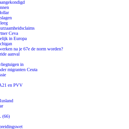
g aangekondigd
innen
ollar
tslagen
 leeg
duurzaamheidsclaims
rtner Ceva
lijk in Europa
ichigan
 werken na je 67e de norm worden?
ride aanval
iegtuigen in
onder migranten Ceuta
ssie
 JA21 en PVV
Rusland
ar
. (66)
preidingswet