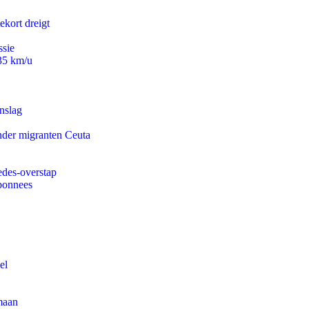
ekort dreigt
ssie
235 km/u
nslag
onder migranten Ceuta
edes-overstap
abonnees
el
maan