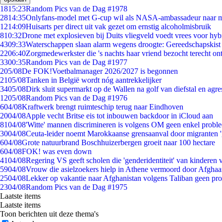
18
15:23
Random Pics van de Dag #1978
28
14:35
Onlyfans-model met G-cup wil als NASA-ambassadeur naar 
12
14:09
Huisarts per direct uit vak gezet om ernstig alcoholmisbruik
8
10:32
Drone met explosieven bij Duits vliegveld voedt vrees voor hyb
43
09:33
Waterschappen slaan alarm wegens droogte: Gereedschapskist
22
06:40
Zorgmedewerkster die 's nachts haar vriend bezocht terecht on
33
00:35
Random Pics van de Dag #1977
2
05/08
De FOK!Voetbalmanager 2026/2027 is begonnen
21
05/08
Tanken in België wordt nóg aantrekkelijker
34
05/08
Dirk sluit supermarkt op de Wallen na golf van diefstal en agre
12
05/08
Random Pics van de Dag #1976
6
04/08
Kraftwerk brengt ruimteschip terug naar Eindhoven
20
04/08
Apple vecht Britse eis tot inbouwen backdoor in iCloud aan
81
04/08
'Witte' mannen discrimineren is volgens OM geen enkel probl
30
04/08
Ceuta-leider noemt Marokkaanse grensaanval door migranten 
6
04/08
Grote natuurbrand Boschhuizerbergen groeit naar 100 hectare
6
04/08
FOK! was even down
41
04/08
Regering VS geeft scholen die 'genderidentiteit' van kinderen
59
04/08
Vrouw die asielzoekers hielp in Athene vermoord door Afghaa
25
04/08
Lekker op vakantie naar Afghanistan volgens Taliban geen pr
23
04/08
Random Pics van de Dag #1975
Laatste items
Laatste items
Toon berichten uit deze thema's