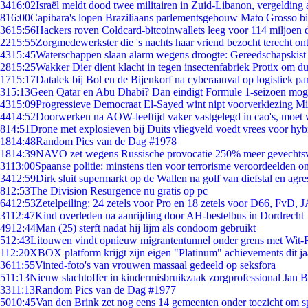
34
16:02
Israël meldt dood twee militairen in Zuid-Libanon, vergeldin
8
16:00
Capibara's lopen Braziliaans parlementsgebouw Mato Grosso b
36
15:56
Hackers roven Coldcard-bitcoinwallets leeg voor 114 miljoen d
22
15:55
Zorgmedewerkster die 's nachts haar vriend bezocht terecht on
43
15:45
Waterschappen slaan alarm wegens droogte: Gereedschapskist
28
15:25
Wakker Dier dient klacht in tegen insectenfabriek Protix om 
17
15:17
Datalek bij Bol en de Bijenkorf na cyberaanval op logistiek pa
3
15:13
Geen Qatar en Abu Dhabi? Dan eindigt Formule 1-seizoen moge
43
15:09
Progressieve Democraat El-Sayed wint nipt voorverkiezing M
44
14:52
Doorwerken na AOW-leeftijd vaker vastgelegd in cao's, moet
8
14:51
Drone met explosieven bij Duits vliegveld voedt vrees voor hyb
18
14:48
Random Pics van de Dag #1978
18
14:39
NAVO zet wegens Russische provocatie 250% meer gevechtsvl
31
13:00
Spaanse politie: minstens tien voor terrorisme veroordeelden 
34
12:59
Dirk sluit supermarkt op de Wallen na golf van diefstal en agre
8
12:53
The Division Resurgence nu gratis op pc
64
12:53
Zetelpeiling: 24 zetels voor Pro en 18 zetels voor D66, FvD,
31
12:47
Kind overleden na aanrijding door AH-bestelbus in Dordrecht
49
12:44
Man (25) sterft nadat hij lijm als condoom gebruikt
5
12:43
Litouwen vindt opnieuw migrantentunnel onder grens met Wit-
1
12:20
XBOX platform krijgt zijn eigen "Platinum" achievements dit ja
36
11:55
Vinted-foto's van vrouwen massaal gedeeld op seksfora
5
11:13
Nieuw slachtoffer in kindermisbruikzaak zorgprofessional Jan B
33
11:13
Random Pics van de Dag #1977
50
10:45
Van den Brink zet nog eens 14 gemeenten onder toezicht om s