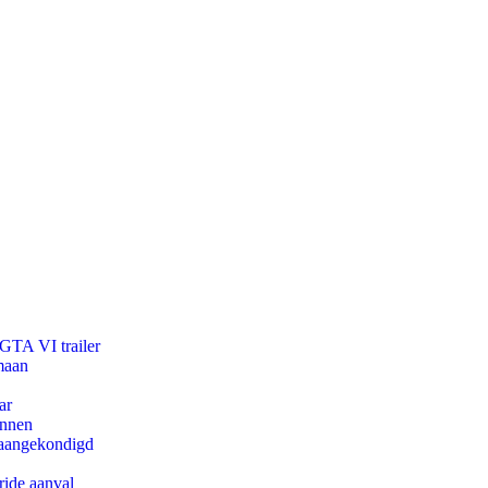
 GTA VI trailer
maan
ar
innen
g aangekondigd
ride aanval