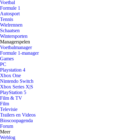
Voetbal
Formule 1
Autosport
Tennis
Wielrennen
Schaatsen
Wintersporten
Managerspelen
Voetbalmanager
Formule 1-manager
Games
PC
Playstation 4
Xbox One
Nintendo Switch
Xbox Series X|S
PlayStation 5
Film & TV
Film
Televisie
Trailers en Videos
Bioscoopagenda
Forum
Meer
Weblog