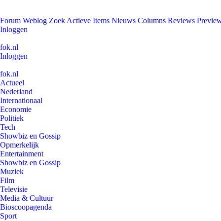
Forum
Weblog
Zoek
Actieve Items
Nieuws
Columns
Reviews
Previe
Inloggen
fok.nl
Inloggen
fok.nl
Actueel
Nederland
Internationaal
Economie
Politiek
Tech
Showbiz en Gossip
Opmerkelijk
Entertainment
Showbiz en Gossip
Muziek
Film
Televisie
Media & Cultuur
Bioscoopagenda
Sport