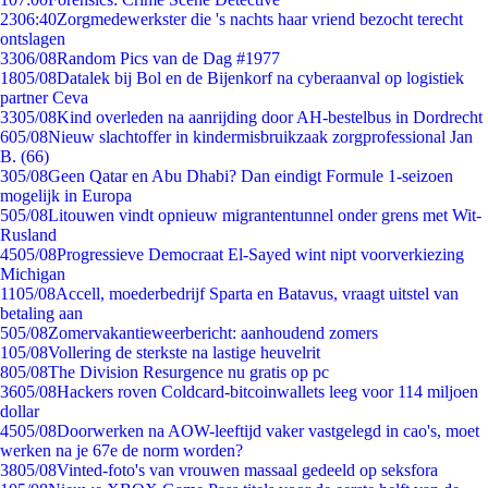
23
06:40
Zorgmedewerkster die 's nachts haar vriend bezocht terecht
ontslagen
33
06/08
Random Pics van de Dag #1977
18
05/08
Datalek bij Bol en de Bijenkorf na cyberaanval op logistiek
partner Ceva
33
05/08
Kind overleden na aanrijding door AH-bestelbus in Dordrecht
6
05/08
Nieuw slachtoffer in kindermisbruikzaak zorgprofessional Jan
B. (66)
3
05/08
Geen Qatar en Abu Dhabi? Dan eindigt Formule 1-seizoen
mogelijk in Europa
5
05/08
Litouwen vindt opnieuw migrantentunnel onder grens met Wit-
Rusland
45
05/08
Progressieve Democraat El-Sayed wint nipt voorverkiezing
Michigan
11
05/08
Accell, moederbedrijf Sparta en Batavus, vraagt uitstel van
betaling aan
5
05/08
Zomervakantieweerbericht: aanhoudend zomers
1
05/08
Vollering de sterkste na lastige heuvelrit
8
05/08
The Division Resurgence nu gratis op pc
36
05/08
Hackers roven Coldcard-bitcoinwallets leeg voor 114 miljoen
dollar
45
05/08
Doorwerken na AOW-leeftijd vaker vastgelegd in cao's, moet
werken na je 67e de norm worden?
38
05/08
Vinted-foto's van vrouwen massaal gedeeld op seksfora