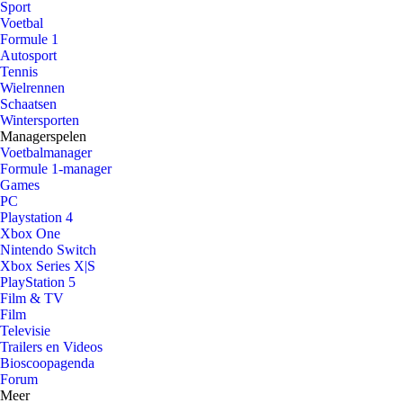
Sport
Voetbal
Formule 1
Autosport
Tennis
Wielrennen
Schaatsen
Wintersporten
Managerspelen
Voetbalmanager
Formule 1-manager
Games
PC
Playstation 4
Xbox One
Nintendo Switch
Xbox Series X|S
PlayStation 5
Film & TV
Film
Televisie
Trailers en Videos
Bioscoopagenda
Forum
Meer