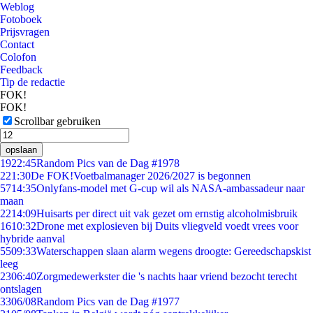
Weblog
Fotoboek
Prijsvragen
Contact
Colofon
Feedback
Tip de redactie
FOK!
FOK!
Scrollbar gebruiken
opslaan
19
22:45
Random Pics van de Dag #1978
2
21:30
De FOK!Voetbalmanager 2026/2027 is begonnen
57
14:35
Onlyfans-model met G-cup wil als NASA-ambassadeur naar
maan
22
14:09
Huisarts per direct uit vak gezet om ernstig alcoholmisbruik
16
10:32
Drone met explosieven bij Duits vliegveld voedt vrees voor
hybride aanval
55
09:33
Waterschappen slaan alarm wegens droogte: Gereedschapskist
leeg
23
06:40
Zorgmedewerkster die 's nachts haar vriend bezocht terecht
ontslagen
33
06/08
Random Pics van de Dag #1977