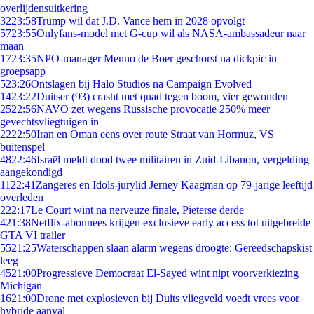
overlijdensuitkering
32
23:58
Trump wil dat J.D. Vance hem in 2028 opvolgt
57
23:55
Onlyfans-model met G-cup wil als NASA-ambassadeur naar
maan
17
23:35
NPO-manager Menno de Boer geschorst na dickpic in
groepsapp
5
23:26
Ontslagen bij Halo Studios na Campaign Evolved
14
23:22
Duitser (93) crasht met quad tegen boom, vier gewonden
25
22:56
NAVO zet wegens Russische provocatie 250% meer
gevechtsvliegtuigen in
22
22:50
Iran en Oman eens over route Straat van Hormuz, VS
buitenspel
48
22:46
Israël meldt dood twee militairen in Zuid-Libanon, vergelding
aangekondigd
11
22:41
Zangeres en Idols-jurylid Jerney Kaagman op 79-jarige leeftijd
overleden
2
22:17
Le Court wint na nerveuze finale, Pieterse derde
4
21:38
Netflix-abonnees krijgen exclusieve early access tot uitgebreide
GTA VI trailer
55
21:25
Waterschappen slaan alarm wegens droogte: Gereedschapskist
leeg
45
21:00
Progressieve Democraat El-Sayed wint nipt voorverkiezing
Michigan
16
21:00
Drone met explosieven bij Duits vliegveld voedt vrees voor
hybride aanval