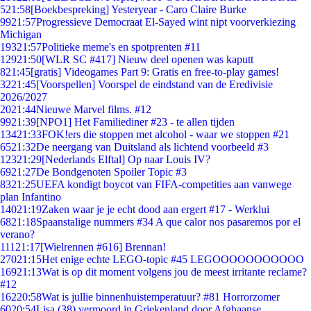
5
21:58
[Boekbespreking] Yesteryear - Caro Claire Burke
99
21:57
Progressieve Democraat El-Sayed wint nipt voorverkiezing
Michigan
193
21:57
Politieke meme's en spotprenten #11
129
21:50
[WLR SC #417] Nieuw deel openen was kaputt
8
21:45
[gratis] Videogames Part 9: Gratis en free-to-play games!
32
21:45
[Voorspellen] Voorspel de eindstand van de Eredivisie
2026/2027
20
21:44
Nieuwe Marvel films. #12
99
21:39
[NPO1] Het Familiediner #23 - te allen tijden
134
21:33
FOK!ers die stoppen met alcohol - waar we stoppen #21
65
21:32
De neergang van Duitsland als lichtend voorbeeld #3
123
21:29
[Nederlands Elftal] Op naar Louis IV?
69
21:27
De Bondgenoten Spoiler Topic #3
83
21:25
UEFA kondigt boycot van FIFA-competities aan vanwege
plan Infantino
140
21:19
Zaken waar je je echt dood aan ergert #17 - Werklui
68
21:18
Spaanstalige nummers #34 A que calor nos pasaremos por el
verano?
111
21:17
[Wielrennen #616] Brennan!
270
21:15
Het enige echte LEGO-topic #45 LEGOOOOOOOOOOO
169
21:13
Wat is op dit moment volgens jou de meest irritante reclame?
#12
162
20:58
Wat is jullie binnenhuistemperatuur? #81 Horrorzomer
60
20:54
Lisa (38) vermoord in Griekenland door Afghaanse