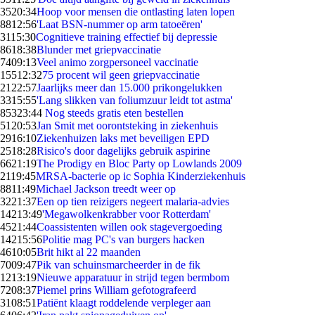
35
20:34
Hoop voor mensen die ontlasting laten lopen
88
12:56
'Laat BSN-nummer op arm tatoeëren'
31
15:30
Cognitieve training effectief bij depressie
86
18:38
Blunder met griepvaccinatie
74
09:13
Veel animo zorgpersoneel vaccinatie
155
12:32
75 procent wil geen griepvaccinatie
21
22:57
Jaarlijks meer dan 15.000 prikongelukken
33
15:55
'Lang slikken van foliumzuur leidt tot astma'
853
23:44
Nog steeds gratis eten bestellen
51
20:53
Jan Smit met oorontsteking in ziekenhuis
29
16:10
Ziekenhuizen laks met beveiligen EPD
25
18:28
Risico's door dagelijks gebruik aspirine
66
21:19
The Prodigy en Bloc Party op Lowlands 2009
21
19:45
MRSA-bacterie op ic Sophia Kinderziekenhuis
88
11:49
Michael Jackson treedt weer op
32
21:37
Een op tien reizigers negeert malaria-advies
142
13:49
'Megawolkenkrabber voor Rotterdam'
45
21:44
Coassistenten willen ook stagevergoeding
142
15:56
Politie mag PC's van burgers hacken
46
10:05
Brit hikt al 22 maanden
70
09:47
Pik van schuinsmarcheerder in de fik
12
13:19
Nieuwe apparatuur in strijd tegen bermbom
72
08:37
Piemel prins William gefotografeerd
31
08:51
Patiënt klaagt roddelende verpleger aan