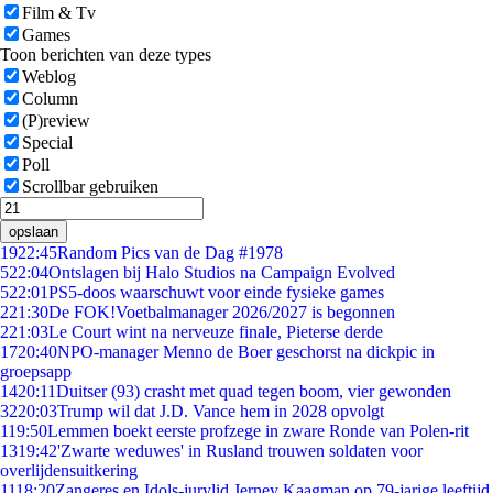
Film & Tv
Games
Toon berichten van deze types
Weblog
Column
(P)review
Special
Poll
Scrollbar gebruiken
opslaan
19
22:45
Random Pics van de Dag #1978
5
22:04
Ontslagen bij Halo Studios na Campaign Evolved
5
22:01
PS5-doos waarschuwt voor einde fysieke games
2
21:30
De FOK!Voetbalmanager 2026/2027 is begonnen
2
21:03
Le Court wint na nerveuze finale, Pieterse derde
17
20:40
NPO-manager Menno de Boer geschorst na dickpic in
groepsapp
14
20:11
Duitser (93) crasht met quad tegen boom, vier gewonden
32
20:03
Trump wil dat J.D. Vance hem in 2028 opvolgt
1
19:50
Lemmen boekt eerste profzege in zware Ronde van Polen-rit
13
19:42
'Zwarte weduwes' in Rusland trouwen soldaten voor
overlijdensuitkering
11
18:20
Zangeres en Idols-jurylid Jerney Kaagman op 79-jarige leeftijd