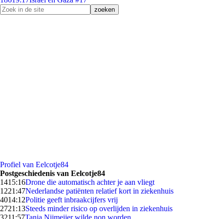
Profiel van Eelcotje84
Postgeschiedenis van Eelcotje84
14
15:16
Drone die automatisch achter je aan vliegt
12
21:47
Nederlandse patiënten relatief kort in ziekenhuis
40
14:12
Politie geeft inbraakcijfers vrij
27
21:13
Steeds minder risico op overlijden in ziekenhuis
32
11:57
Tanja Nijmeijer wilde non worden