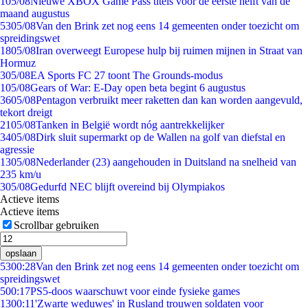
1
05/08
Nieuwe XBOX Game Pass titels voor de eerste helft van de
maand augustus
53
05/08
Van den Brink zet nog eens 14 gemeenten onder toezicht om
spreidingswet
18
05/08
Iran overweegt Europese hulp bij ruimen mijnen in Straat van
Hormuz
3
05/08
EA Sports FC 27 toont The Grounds-modus
1
05/08
Gears of War: E-Day open beta begint 6 augustus
36
05/08
Pentagon verbruikt meer raketten dan kan worden aangevuld,
tekort dreigt
21
05/08
Tanken in België wordt nóg aantrekkelijker
34
05/08
Dirk sluit supermarkt op de Wallen na golf van diefstal en
agressie
13
05/08
Nederlander (23) aangehouden in Duitsland na snelheid van
235 km/u
3
05/08
Gedurfd NEC blijft overeind bij Olympiakos
Actieve items
Actieve items
Scrollbar gebruiken
opslaan
53
00:28
Van den Brink zet nog eens 14 gemeenten onder toezicht om
spreidingswet
5
00:17
PS5-doos waarschuwt voor einde fysieke games
13
00:11
'Zwarte weduwes' in Rusland trouwen soldaten voor