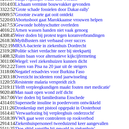
10
14:03
Lichaam vermiste bouwvakker gevonden
33
22:52
'Grote schade fossielen door Dakar-rally'
69
09:57
Grootste zwarte gat ooit ontdekt
52
20:03
Abortusboot gaat Marokkaanse vrouwen helpen
24
17:53
Gewonde hobbyschutter overleden
40
16:21
Artsen wassen handen niet vaak genoeg
43
08:45
Weer doden bij protest tegen koranverbrandingen
26
18:36
MythBusters niet verbaasd over succes
9
22:19
MRSA-bacterie in ziekenhuis Dordrecht
23
19:28
Politie schiet verdachte neer bij steekpartij
14
08:32
Ruim baan voor alternatieve kijkcijfermeting
30
11:06
Wiegel: veel ziekenhuizen kunnen dicht
59
12:22
Toren van Pisa na 20 jaar uit de steigers
31
18:06
Negatief reisadvies voor Burkina Faso
23
03:18
Overzicht incidenten rond jaarwisseling
12
20:55
Resistente malaria verspreidt zich
23
19:11
'Helft verpleegkundigen maakt fouten met medicatie'
90
20:40
Man naait open wond zelf dicht
36
17:06
Vier doden bij familiedrama Enschede
43
14:01
Supersnelle insuline in poedervorm ontwikkeld
21
11:26
Dronkenlap met pistool opgepakt in Oosterhout
16
14:41
'Verwaarlozing bij verpleeghuis onderzocht'
55
18:39
VWA gaat weer controleren op rookverbod
29
14:14
Ziekenhuispersoneel tweeduizend keer aangevallen
55
11:25
'Doe altijd aangifte bij geweld in ziekenhuis'