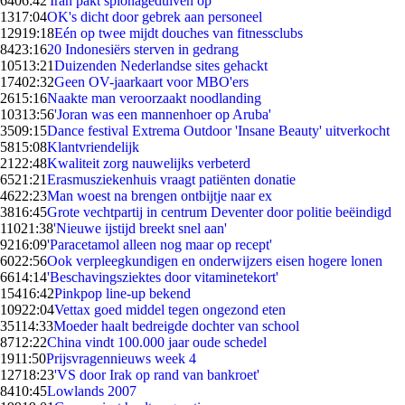
64
06:42
'Iran pakt spionageduiven op'
13
17:04
OK's dicht door gebrek aan personeel
129
19:18
Eén op twee mijdt douches van fitnessclubs
84
23:16
20 Indonesiërs sterven in gedrang
105
13:21
Duizenden Nederlandse sites gehackt
174
02:32
Geen OV-jaarkaart voor MBO'ers
26
15:16
Naakte man veroorzaakt noodlanding
103
13:56
'Joran was een mannenhoer op Aruba'
35
09:15
Dance festival Extrema Outdoor 'Insane Beauty' uitverkocht
58
15:08
Klantvriendelijk
21
22:48
Kwaliteit zorg nauwelijks verbeterd
65
21:21
Erasmusziekenhuis vraagt patiënten donatie
46
22:23
Man woest na brengen ontbijtje naar ex
38
16:45
Grote vechtpartij in centrum Deventer door politie beëindigd
110
21:38
'Nieuwe ijstijd breekt snel aan'
92
16:09
'Paracetamol alleen nog maar op recept'
60
22:56
Ook verpleegkundigen en onderwijzers eisen hogere lonen
66
14:14
'Beschavingsziektes door vitaminetekort'
154
16:42
Pinkpop line-up bekend
109
22:04
Vettax goed middel tegen ongezond eten
351
14:33
Moeder haalt bedreigde dochter van school
87
12:22
China vindt 100.000 jaar oude schedel
19
11:50
Prijsvragennieuws week 4
127
18:23
'VS door Irak op rand van bankroet'
84
10:45
Lowlands 2007