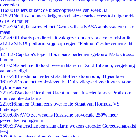
overleden
1
16:00
Trailers kijken: de bioscoopreleases van week 32
4
15:21
Netflix-abonnees krijgen exclusieve early access tot uitgebreide
GTA VI trailer
57
14:35
Onlyfans-model met G-cup wil als NASA-ambassadeur naar
maan
22
14:09
Huisarts per direct uit vak gezet om ernstig alcoholmisbruik
2
12:12
XBOX platform krijgt zijn eigen "Platinum" achievements dit
jaar
12
11:27
Capibara's lopen Braziliaans parlementsgebouw Mato Grosso
binnen
48
10:59
Israël meldt dood twee militairen in Zuid-Libanon, vergelding
aangekondigd
15
10:48
Hiroshima herdenkt slachtoffers atoombom, 81 jaar later
16
10:32
Drone met explosieven bij Duits vliegveld voedt vrees voor
hybride aanval
32
10:28
Wakker Dier dient klacht in tegen insectenfabriek Protix om
duurzaamheidsclaims
22
10:16
Iran en Oman eens over route Straat van Hormuz, VS
buitenspel
25
10:08
NAVO zet wegens Russische provocatie 250% meer
gevechtsvliegtuigen in
55
09:33
Waterschappen slaan alarm wegens droogte: Gereedschapskist
leeg
1
07:00
Forensics: Crime Scene Detective