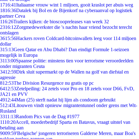
17
16:41
Italiaanse vrouw wint 1 miljoen, gooit kraslot per abuis weg
18
16:36
Datalek bij Bol en de Bijenkorf na cyberaanval op logistiek
partner Ceva
1
16:26
Trailers kijken: de bioscoopreleases van week 32
23
16:12
Zorgmedewerkster die 's nachts haar vriend bezocht terecht
ontslagen
36
15:56
Hackers roven Coldcard-bitcoinwallets leeg voor 114 miljoen
dollar
3
15:13
Geen Qatar en Abu Dhabi? Dan eindigt Formule 1-seizoen
mogelijk in Europa
31
13:00
Spaanse politie: minstens tien voor terrorisme veroordeelden
onder migranten Ceuta
34
12:59
Dirk sluit supermarkt op de Wallen na golf van diefstal en
agressie
8
12:53
The Division Resurgence nu gratis op pc
64
12:53
Zetelpeiling: 24 zetels voor Pro en 18 zetels voor D66, FvD,
JA21 en PVV
49
12:44
Man (25) sterft nadat hij lijm als condoom gebruikt
5
12:43
Litouwen vindt opnieuw migrantentunnel onder grens met Wit-
Rusland
33
11:13
Random Pics van de Dag #1977
11
10:20
Accell, moederbedrijf Sparta en Batavus, vraagt uitstel van
betaling aan
90
09:59
'Belgische' jongeren terroriseren Galderse Meren, maar Boa's
pakken topless zonnen aan