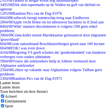
21
05/08
Tanken in België wordt nóg aantrekkelijker
34
05/08
Dirk sluit supermarkt op de Wallen na golf van diefstal en
agressie
12
05/08
Random Pics van de Dag #1976
6
04/08
Kraftwerk brengt ruimteschip terug naar Eindhoven
20
04/08
Apple vecht Britse eis tot inbouwen backdoor in iCloud aan
84
04/08
'Witte' mannen discrimineren is volgens OM geen enkel
probleem
30
04/08
Ceuta-leider noemt Marokkaanse grensaanval door migranten
'gruweldaad'
6
04/08
Grote natuurbrand Boschhuizerbergen groeit naar 100 hectare
6
04/08
FOK! was even down
41
04/08
Regering VS geeft scholen die 'genderidentiteit' van kinderen
verbergen voor ouders ultimatum
59
04/08
Vrouw die asielzoekers hielp in Athene vermoord door
Afghaanse asielzoeker
25
04/08
Lekker op vakantie naar Afghanistan volgens Taliban geen
probleem
23
04/08
Random Pics van de Dag #1975
Laatste items
Laatste items
Toon berichten uit deze thema's
Actueel
Entertainment
Sport