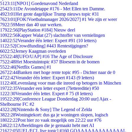
51
23:11
[NPO1] Goedenavond Nederland
254
23:11
De Avondetappe #176 - Met Ellen ten Damme.
49
23:01
Het grote dagelijkse Trump nieuws topic #31
76
23:01
[FOK!Voetbalmanager 2026/2027] #1 We zijn er weer
79
22:59
Meer dan 40 uur werken.
179
22:56
[PlayStation #184] Nieuw deel
109
22:56
Kapper Walat (27) slachtoffer van vernielingen
140
22:52
Verander één letter: Expert #91 (10 letters)
11
22:52
[Crowdfunding] #443 Rentestijgingen?
60
22:52
Jerney Kaagman overleden
255
22:48
[UFO/UAP] #16 The Age of Disclosure
75
22:48
Het Moestuintopic #37 Bloesem in de bomen
55
22:46
[Netflix Games] #1
267
22:44
Banken met hoge rente topic #95 - Dichter naar de 0
47
22:42
Verander één letter: Expert #143 (9 letters)
11
22:40
Levenslang voor man die inreed op betogers in München
197
22:35
Verander een letter expert (7lettereditie) #50
12
22:30
Verander één letter. Expert # 75 (8 letters)
195
22:29
[Conference League Donderdag 20:00 uur] Ajax -
Shelbourne FC #2
43
22:28
[Nintendo & Sony] The Legend of Zelda
38
22:28
Woningtekort: dus ga je woningen slopen, logisch
180
22:22
Post hier zo vaak mogelijk om 22:22 uur #76
246
22:12
Afbeeldingen die je gemaakt hebt met AI
216
22:05
[UEL/ECL live topic] #160 GOAAAAAAAAAAAAAL