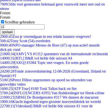
79
09:56
In veel gemeenten helemaal geen vuurwerk meer met oud en
nieuw
Forum
Forum
Scrollbar gebruiken
opslaan
29
00:45
Zou je vreemdgaan in een relatie kunnen vergeven?
5
00:42
Tony Scott (54) overleden
99
00:40
NPO-manager Menno de Boer (47) op non-actief stuurde
dick-pic rond
218
00:34
[AMV] VS #1312 spammers van de internationale rechtsorde
149
00:31
[RTL] B&B vol liefde 6de seizoen #4
144
00:29
[AKQ] #3384 Topic met vragen. En soms goede
antwoorden.
242
00:28
Totale zonsverduistering 12-08-2026 (Groenland, IJsland en
Spanje) #1
51
00:26
Perez Hilton opgenomen op spoed na uitzenden van
gruwelijke video
16
00:25
[ATP Tour] #169 Tosti Tallon back on fire
57
00:24
[INFLUENCERS #295] Van flodderslinger tot Shrek-crème
210
00:21
[SBS6] De Bondgenoten #317 We dansen de macaroni
19
00:16
Klacht ingediend tegen grootste insectenfabriek ter wereld
227
00:11
[Videoland] B&B vol liefde 6de seizoen #1 voor de