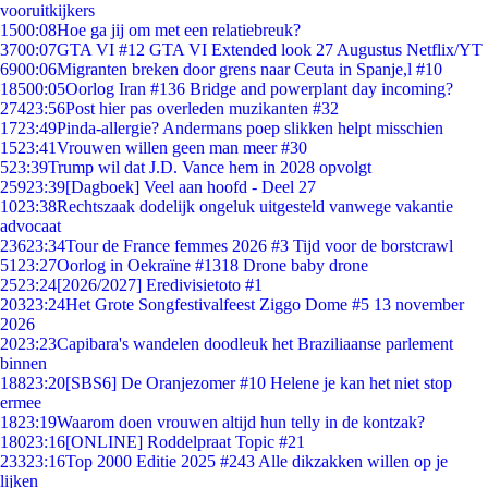
vooruitkijkers
15
00:08
Hoe ga jij om met een relatiebreuk?
37
00:07
GTA VI #12 GTA VI Extended look 27 Augustus Netflix/YT
69
00:06
Migranten breken door grens naar Ceuta in Spanje,l #10
185
00:05
Oorlog Iran #136 Bridge and powerplant day incoming?
274
23:56
Post hier pas overleden muzikanten #32
17
23:49
Pinda-allergie? Andermans poep slikken helpt misschien
15
23:41
Vrouwen willen geen man meer #30
5
23:39
Trump wil dat J.D. Vance hem in 2028 opvolgt
259
23:39
[Dagboek] Veel aan hoofd - Deel 27
10
23:38
Rechtszaak dodelijk ongeluk uitgesteld vanwege vakantie
advocaat
236
23:34
Tour de France femmes 2026 #3 Tijd voor de borstcrawl
51
23:27
Oorlog in Oekraïne #1318 Drone baby drone
25
23:24
[2026/2027] Eredivisietoto #1
203
23:24
Het Grote Songfestivalfeest Ziggo Dome #5 13 november
2026
20
23:23
Capibara's wandelen doodleuk het Braziliaanse parlement
binnen
188
23:20
[SBS6] De Oranjezomer #10 Helene je kan het niet stop
ermee
18
23:19
Waarom doen vrouwen altijd hun telly in de kontzak?
180
23:16
[ONLINE] Roddelpraat Topic #21
233
23:16
Top 2000 Editie 2025 #243 Alle dikzakken willen op je
lijken