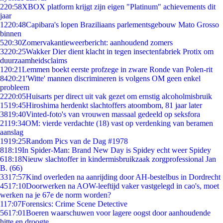
2
20:58
XBOX platform krijgt zijn eigen "Platinum" achievements dit
jaar
12
20:48
Capibara's lopen Braziliaans parlementsgebouw Mato Grosso
binnen
5
20:30
Zomervakantieweerbericht: aanhoudend zomers
32
20:25
Wakker Dier dient klacht in tegen insectenfabriek Protix om
duurzaamheidsclaims
1
20:21
Lemmen boekt eerste profzege in zware Ronde van Polen-rit
84
20:21
'Witte' mannen discrimineren is volgens OM geen enkel
probleem
22
20:05
Huisarts per direct uit vak gezet om ernstig alcoholmisbruik
15
19:45
Hiroshima herdenkt slachtoffers atoombom, 81 jaar later
38
19:40
Vinted-foto's van vrouwen massaal gedeeld op seksfora
21
19:34
OM: vierde verdachte (18) vast op verdenking van beramen
aanslag
19
19:25
Random Pics van de Dag #1978
8
18:19
In Spider-Man: Brand New Day is Spidey echt weer Spidey
6
18:18
Nieuw slachtoffer in kindermisbruikzaak zorgprofessional Jan
B. (66)
33
17:57
Kind overleden na aanrijding door AH-bestelbus in Dordrecht
45
17:10
Doorwerken na AOW-leeftijd vaker vastgelegd in cao's, moet
werken na je 67e de norm worden?
1
17:07
Forensics: Crime Scene Detective
56
17:01
Boeren waarschuwen voor lagere oogst door aanhoudende
hitte en droogte