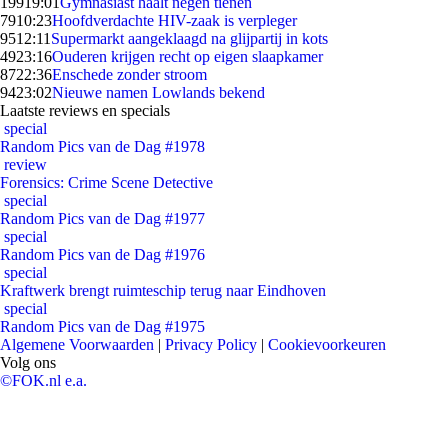
199
19:01
Gymnasiast haalt negen tienen
79
10:23
Hoofdverdachte HIV-zaak is verpleger
95
12:11
Supermarkt aangeklaagd na glijpartij in kots
49
23:16
Ouderen krijgen recht op eigen slaapkamer
87
22:36
Enschede zonder stroom
94
23:02
Nieuwe namen Lowlands bekend
Laatste reviews en specials
special
Random Pics van de Dag #1978
review
Forensics: Crime Scene Detective
special
Random Pics van de Dag #1977
special
Random Pics van de Dag #1976
special
Kraftwerk brengt ruimteschip terug naar Eindhoven
special
Random Pics van de Dag #1975
Algemene Voorwaarden
|
Privacy Policy
|
Cookievoorkeuren
Volg ons
©FOK.nl e.a.