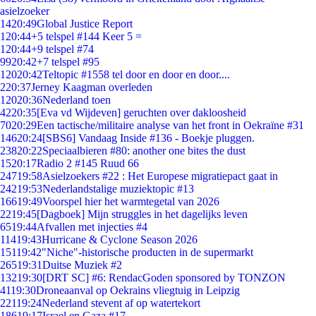
asielzoeker
14
20:49
Global Justice Report
1
20:44
+5 telspel #144 Keer 5 =
1
20:44
+9 telspel #74
99
20:42
+7 telspel #95
120
20:42
Teltopic #1558 tel door en door en door....
2
20:37
Jerney Kaagman overleden
120
20:36
Nederland toen
42
20:35
[Eva vd Wijdeven] geruchten over dakloosheid
70
20:29
Een tactische/militaire analyse van het front in Oekraïne #31
146
20:24
[SBS6] Vandaag Inside #136 - Boekje pluggen.
238
20:22
Speciaalbieren #80: another one bites the dust
15
20:17
Radio 2 #145 Ruud 66
247
19:58
Asielzoekers #22 : Het Europese migratiepact gaat in
242
19:53
Nederlandstalige muziektopic #13
166
19:49
Voorspel hier het warmtegetal van 2026
22
19:45
[Dagboek] Mijn struggles in het dagelijks leven
65
19:44
Afvallen met injecties #4
114
19:43
Hurricane & Cyclone Season 2026
151
19:42
"Niche"-historische producten in de supermarkt
265
19:31
Duitse Muziek #2
132
19:30
[DRT SC] #6: RendacGoden sponsored by TONZON
41
19:30
Droneaanval op Oekrains vliegtuig in Leipzig
221
19:24
Nederland stevent af op watertekort
186
19:17
Israel en Gaza #17