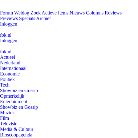
Forum
Weblog
Zoek
Actieve Items
Nieuws
Columns
Reviews
Previews
Specials
Archief
Inloggen
fok.nl
Inloggen
fok.nl
Actueel
Nederland
Internationaal
Economie
Politiek
Tech
Showbiz en Gossip
Opmerkelijk
Entertainment
Showbiz en Gossip
Muziek
Film
Televisie
Media & Cultuur
Bioscoopagenda