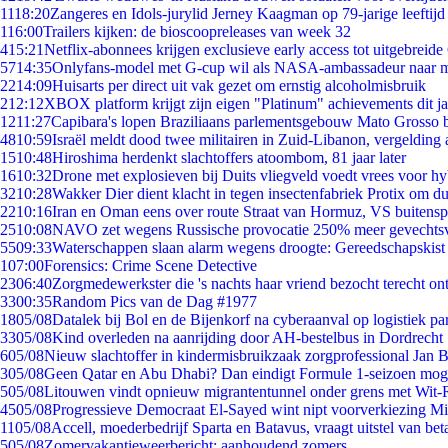
11
18:20
Zangeres en Idols-jurylid Jerney Kaagman op 79-jarige leeftijd
1
16:00
Trailers kijken: de bioscoopreleases van week 32
4
15:21
Netflix-abonnees krijgen exclusieve early access tot uitgebreide
57
14:35
Onlyfans-model met G-cup wil als NASA-ambassadeur naar 
22
14:09
Huisarts per direct uit vak gezet om ernstig alcoholmisbruik
2
12:12
XBOX platform krijgt zijn eigen "Platinum" achievements dit ja
12
11:27
Capibara's lopen Braziliaans parlementsgebouw Mato Grosso 
48
10:59
Israël meldt dood twee militairen in Zuid-Libanon, vergeldin
15
10:48
Hiroshima herdenkt slachtoffers atoombom, 81 jaar later
16
10:32
Drone met explosieven bij Duits vliegveld voedt vrees voor hy
32
10:28
Wakker Dier dient klacht in tegen insectenfabriek Protix om 
22
10:16
Iran en Oman eens over route Straat van Hormuz, VS buitensp
25
10:08
NAVO zet wegens Russische provocatie 250% meer gevechtsvl
55
09:33
Waterschappen slaan alarm wegens droogte: Gereedschapskist
1
07:00
Forensics: Crime Scene Detective
23
06:40
Zorgmedewerkster die 's nachts haar vriend bezocht terecht on
33
00:35
Random Pics van de Dag #1977
18
05/08
Datalek bij Bol en de Bijenkorf na cyberaanval op logistiek pa
33
05/08
Kind overleden na aanrijding door AH-bestelbus in Dordrecht
6
05/08
Nieuw slachtoffer in kindermisbruikzaak zorgprofessional Jan B
3
05/08
Geen Qatar en Abu Dhabi? Dan eindigt Formule 1-seizoen moge
5
05/08
Litouwen vindt opnieuw migrantentunnel onder grens met Wit-
45
05/08
Progressieve Democraat El-Sayed wint nipt voorverkiezing M
11
05/08
Accell, moederbedrijf Sparta en Batavus, vraagt uitstel van bet
5
05/08
Zomervakantieweerbericht: aanhoudend zomers