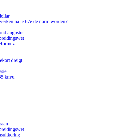
ollar
 werken na je 67e de norm worden?
and augustus
preidingswet
n Hormuz
ekort dreigt
ssie
235 km/u
maan
preidingswet
suitkering