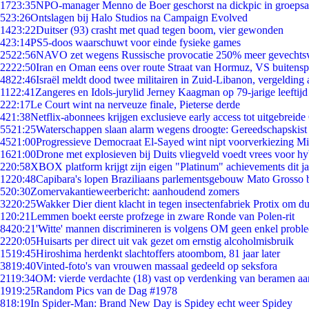
17
23:35
NPO-manager Menno de Boer geschorst na dickpic in groeps
5
23:26
Ontslagen bij Halo Studios na Campaign Evolved
14
23:22
Duitser (93) crasht met quad tegen boom, vier gewonden
4
23:14
PS5-doos waarschuwt voor einde fysieke games
25
22:56
NAVO zet wegens Russische provocatie 250% meer gevechtsvl
22
22:50
Iran en Oman eens over route Straat van Hormuz, VS buitensp
48
22:46
Israël meldt dood twee militairen in Zuid-Libanon, vergeldin
11
22:41
Zangeres en Idols-jurylid Jerney Kaagman op 79-jarige leeftijd
2
22:17
Le Court wint na nerveuze finale, Pieterse derde
4
21:38
Netflix-abonnees krijgen exclusieve early access tot uitgebreide
55
21:25
Waterschappen slaan alarm wegens droogte: Gereedschapskist
45
21:00
Progressieve Democraat El-Sayed wint nipt voorverkiezing M
16
21:00
Drone met explosieven bij Duits vliegveld voedt vrees voor hy
2
20:58
XBOX platform krijgt zijn eigen "Platinum" achievements dit ja
12
20:48
Capibara's lopen Braziliaans parlementsgebouw Mato Grosso 
5
20:30
Zomervakantieweerbericht: aanhoudend zomers
32
20:25
Wakker Dier dient klacht in tegen insectenfabriek Protix om 
1
20:21
Lemmen boekt eerste profzege in zware Ronde van Polen-rit
84
20:21
'Witte' mannen discrimineren is volgens OM geen enkel probl
22
20:05
Huisarts per direct uit vak gezet om ernstig alcoholmisbruik
15
19:45
Hiroshima herdenkt slachtoffers atoombom, 81 jaar later
38
19:40
Vinted-foto's van vrouwen massaal gedeeld op seksfora
21
19:34
OM: vierde verdachte (18) vast op verdenking van beramen aa
19
19:25
Random Pics van de Dag #1978
8
18:19
In Spider-Man: Brand New Day is Spidey echt weer Spidey