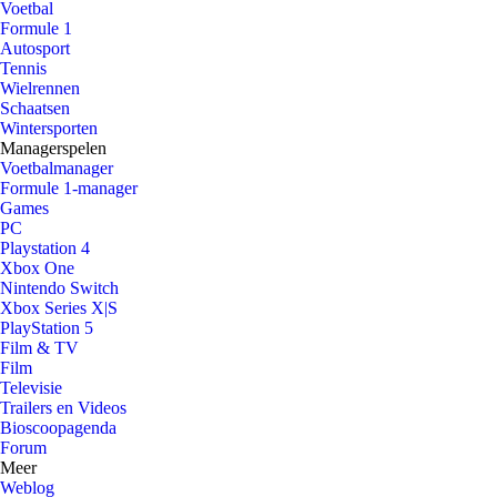
Voetbal
Formule 1
Autosport
Tennis
Wielrennen
Schaatsen
Wintersporten
Managerspelen
Voetbalmanager
Formule 1-manager
Games
PC
Playstation 4
Xbox One
Nintendo Switch
Xbox Series X|S
PlayStation 5
Film & TV
Film
Televisie
Trailers en Videos
Bioscoopagenda
Forum
Meer
Weblog