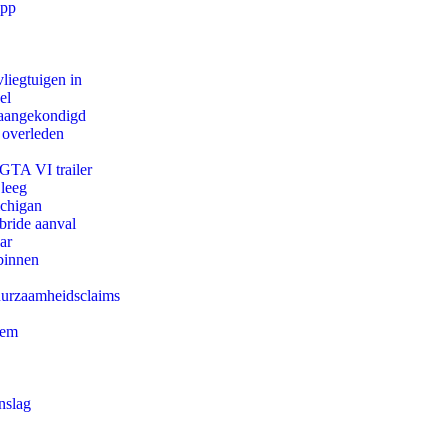
app
iegtuigen in
el
g aangekondigd
 overleden
 GTA VI trailer
 leeg
ichigan
bride aanval
ar
binnen
duurzaamheidsclaims
eem
nslag