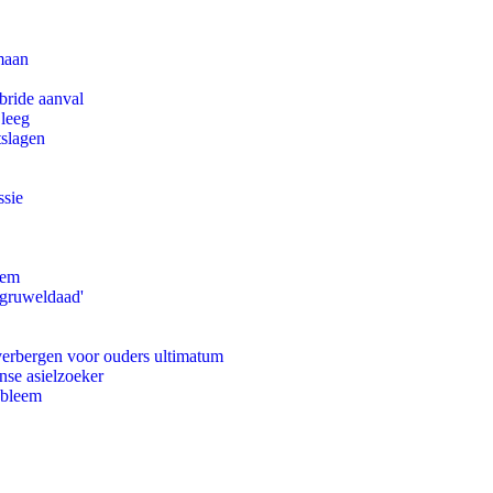
maan
bride aanval
 leeg
tslagen
ssie
eem
'gruweldaad'
 verbergen voor ouders ultimatum
nse asielzoeker
obleem