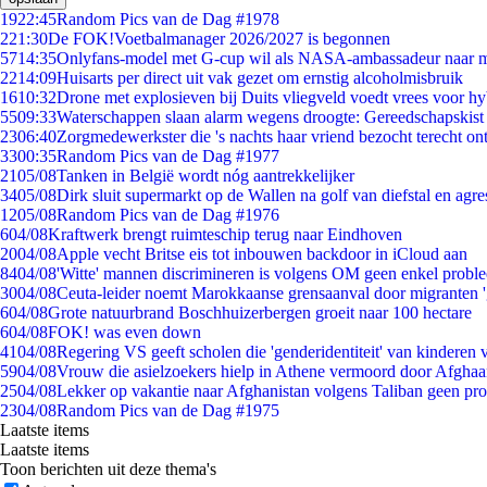
19
22:45
Random Pics van de Dag #1978
2
21:30
De FOK!Voetbalmanager 2026/2027 is begonnen
57
14:35
Onlyfans-model met G-cup wil als NASA-ambassadeur naar 
22
14:09
Huisarts per direct uit vak gezet om ernstig alcoholmisbruik
16
10:32
Drone met explosieven bij Duits vliegveld voedt vrees voor hy
55
09:33
Waterschappen slaan alarm wegens droogte: Gereedschapskist
23
06:40
Zorgmedewerkster die 's nachts haar vriend bezocht terecht on
33
00:35
Random Pics van de Dag #1977
21
05/08
Tanken in België wordt nóg aantrekkelijker
34
05/08
Dirk sluit supermarkt op de Wallen na golf van diefstal en agre
12
05/08
Random Pics van de Dag #1976
6
04/08
Kraftwerk brengt ruimteschip terug naar Eindhoven
20
04/08
Apple vecht Britse eis tot inbouwen backdoor in iCloud aan
84
04/08
'Witte' mannen discrimineren is volgens OM geen enkel probl
30
04/08
Ceuta-leider noemt Marokkaanse grensaanval door migranten 
6
04/08
Grote natuurbrand Boschhuizerbergen groeit naar 100 hectare
6
04/08
FOK! was even down
41
04/08
Regering VS geeft scholen die 'genderidentiteit' van kinderen
59
04/08
Vrouw die asielzoekers hielp in Athene vermoord door Afghaa
25
04/08
Lekker op vakantie naar Afghanistan volgens Taliban geen pr
23
04/08
Random Pics van de Dag #1975
Laatste items
Laatste items
Toon berichten uit deze thema's