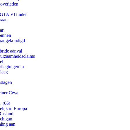
 overleden
 GTA VI trailer
maan
ar
binnen
g aangekondigd
bride aanval
duurzaamheidsclaims
el
iegtuigen in
 leeg
tslagen
rtner Ceva
. (66)
lijk in Europa
Rusland
ichigan
aling aan