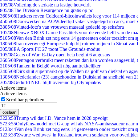
1
05/08
Vollering de sterkste na lastige heuvelrit
8
05/08
The Division Resurgence nu gratis op pc
36
05/08
Hackers roven Coldcard-bitcoinwallets leeg voor 114 miljoen d
45
05/08
Doorwerken na AOW-leeftijd vaker vastgelegd in cao's, moet
38
05/08
Vinted-foto's van vrouwen massaal gedeeld op seksfora
1
05/08
Nieuwe XBOX Game Pass titels voor de eerste helft van de ma
51
05/08
Van den Brink zet nog eens 14 gemeenten onder toezicht om s
18
05/08
Iran overweegt Europese hulp bij ruimen mijnen in Straat va
3
05/08
EA Sports FC 27 toont The Grounds-modus
1
05/08
Gears of War: E-Day open beta begint 6 augustus
36
05/08
Pentagon verbruikt meer raketten dan kan worden aangevuld, t
21
05/08
Tanken in België wordt nóg aantrekkelijker
34
05/08
Dirk sluit supermarkt op de Wallen na golf van diefstal en agre
13
05/08
Nederlander (23) aangehouden in Duitsland na snelheid van 
3
05/08
Gedurfd NEC blijft overeind bij Olympiakos
Actieve items
Actieve items
Scrollbar gebruiken
opslaan
32
23:58
Trump wil dat J.D. Vance hem in 2028 opvolgt
57
23:55
Onlyfans-model met G-cup wil als NASA-ambassadeur naar 
51
23:44
Van den Brink zet nog eens 14 gemeenten onder toezicht om s
12
23:38
'Zwarte weduwes' in Rusland trouwen soldaten voor overlijden