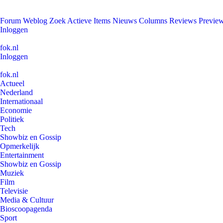
Forum
Weblog
Zoek
Actieve Items
Nieuws
Columns
Reviews
Previe
Inloggen
fok.nl
Inloggen
fok.nl
Actueel
Nederland
Internationaal
Economie
Politiek
Tech
Showbiz en Gossip
Opmerkelijk
Entertainment
Showbiz en Gossip
Muziek
Film
Televisie
Media & Cultuur
Bioscoopagenda
Sport