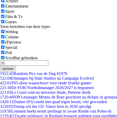
Actueel
Entertainment
Sport
Film & Tv
Games
Toon berichten van deze types
Weblog
Column
(P)review
Special
Poll
Scrollbar gebruiken
opslaan
19
22:45
Random Pics van de Dag #1978
5
22:04
Ontslagen bij Halo Studios na Campaign Evolved
4
22:01
PS5-doos waarschuwt voor einde fysieke games
2
21:30
De FOK!Voetbalmanager 2026/2027 is begonnen
2
21:03
Le Court wint na nerveuze finale, Pieterse derde
17
20:40
NPO-manager Menno de Boer geschorst na dickpic in groeps
14
20:11
Duitser (93) crasht met quad tegen boom, vier gewonden
32
20:03
Trump wil dat J.D. Vance hem in 2028 opvolgt
1
19:50
Lemmen boekt eerste profzege in zware Ronde van Polen-rit
12
19:42
'Zwarte weduwes' in Rusland trouwen soldaten voor overlijden