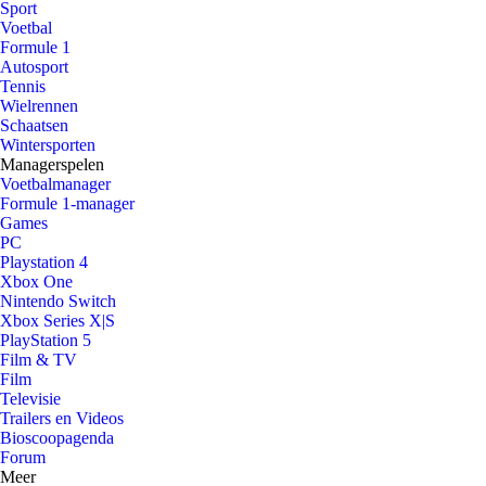
Sport
Voetbal
Formule 1
Autosport
Tennis
Wielrennen
Schaatsen
Wintersporten
Managerspelen
Voetbalmanager
Formule 1-manager
Games
PC
Playstation 4
Xbox One
Nintendo Switch
Xbox Series X|S
PlayStation 5
Film & TV
Film
Televisie
Trailers en Videos
Bioscoopagenda
Forum
Meer