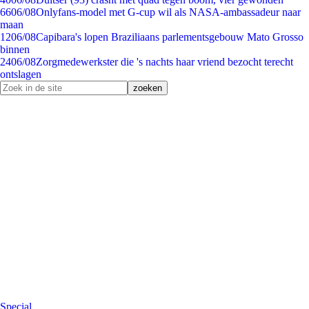
66
06/08
Onlyfans-model met G-cup wil als NASA-ambassadeur naar
maan
12
06/08
Capibara's lopen Braziliaans parlementsgebouw Mato Grosso
binnen
24
06/08
Zorgmedewerkster die 's nachts haar vriend bezocht terecht
ontslagen
Special