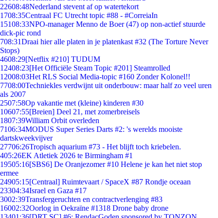
226
08:48
Nederland stevent af op watertekort
17
08:35
Centraal FC Utrecht topic #88 - #CorreiaIn
151
08:33
NPO-manager Menno de Boer (47) op non-actief stuurde
dick-pic rond
7
08:31
Draai hier alle platen in je platenkast #32 (The Torture Never
Stops)
46
08:29
[Netflix #210] TUDUM
124
08:23
[Het Officiële Steam Topic #201] Steamrolled
120
08:03
Het RLS Social Media-topic #160 Zonder Kolonel!!
77
08:00
Techniekles verdwijnt uit onderbouw: maar half zo veel uren
als 2007
25
07:58
Op vakantie met (kleine) kinderen #30
106
07:55
[Breien] Deel 21, met zomerbreisels
18
07:39
William Orbit overleden
71
06:34
MODUS Super Series Darts #2: 's werelds mooiste
dartskweekvijver
277
06:26
Tropisch aquarium #73 - Het blijft toch kriebelen.
4
05:26
EK Atletiek 2026 te Birmingham #1
195
05:16
[SBS6] De Oranjezomer #10 Helene je kan het niet stop
ermee
249
05:15
[Centraal] Ruimtevaart / SpaceX #87 Rondje oceaan
233
04:34
Israel en Gaza #17
30
02:39
Transfergeruchten en contractverlenging #83
160
02:32
Oorlog in Oekraïne #1318 Drone baby drone
134
01:36
[DRT SC] #6: RendacGoden sponsored by TONZON