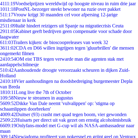
41
11:19
Voedselprijzen wereldwijd op hoogste niveau in ruim drie jaar
10
11:18
PostNL-bezorger steekt bewoner na ruzie over pakket
5
11:17
Vrouw krijgt 30 maanden cel voor afpersing 12-jarige
misdienaar in kerk
25
11:09
Italië hindert reizigers uit Spanje na migratiecrisis Ceuta
29
11:05
Kabinet geeft bedrijven geen compensatie voor schade door
laagwater
6
11:03
Trailers kijken: de bioscoopreleases van week 32
36
11:02
CDA en D66 willen ingrijpen tegen 'gluurbrillen' die mensen
ongemerkt filmen
24
10:54
OM eist TBS tegen verwarde man die agenten stak met
aardappelschilmesje
5
10:42
Aanhoudende droogte veroorzaakt scheuren in dijken Zuid-
Holland
24
10:18
Vier aanhoudingen na doodsbedreiging burgemeester Depla
van Breda
18
10:11
Long live the 7th of October
1
09:58
Nieuw te streamen in augustus
56
09:52
Dikke Van Dale neemt 'vulvalippen' op: 'stigma op
schaamlippen doorbreken'
40
09:42
Duitser (93) crasht met quad tegen boom, vier gewonden
25
09:22
Huisarts per direct uit vak gezet om ernstig alcoholmisbruik
66
09:19
Onlyfans-model met G-cup wil als NASA-ambassadeur naar
maan
3
09:14
Niewiadoma profiteert van pokerspel en grijpt geel op Ventoux