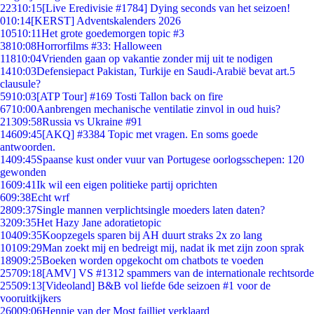
223
10:15
[Live Eredivisie #1784] Dying seconds van het seizoen!
0
10:14
[KERST] Adventskalenders 2026
105
10:11
Het grote goedemorgen topic #3
38
10:08
Horrorfilms #33: Halloween
118
10:04
Vrienden gaan op vakantie zonder mij uit te nodigen
14
10:03
Defensiepact Pakistan, Turkije en Saudi-Arabië bevat art.5
clausule?
59
10:03
[ATP Tour] #169 Tosti Tallon back on fire
67
10:00
Aanbrengen mechanische ventilatie zinvol in oud huis?
213
09:58
Russia vs Ukraine #91
146
09:45
[AKQ] #3384 Topic met vragen. En soms goede
antwoorden.
14
09:45
Spaanse kust onder vuur van Portugese oorlogsschepen: 120
gewonden
16
09:41
Ik wil een eigen politieke partij oprichten
6
09:38
Echt wrf
28
09:37
Single mannen verplichtsingle moeders laten daten?
32
09:35
Het Hazy Jane adoratietopic
104
09:35
Koopzegels sparen bij AH duurt straks 2x zo lang
101
09:29
Man zoekt mij en bedreigt mij, nadat ik met zijn zoon sprak
189
09:25
Boeken worden opgekocht om chatbots te voeden
257
09:18
[AMV] VS #1312 spammers van de internationale rechtsorde
255
09:13
[Videoland] B&B vol liefde 6de seizoen #1 voor de
vooruitkijkers
260
09:06
Hennie van der Most failliet verklaard