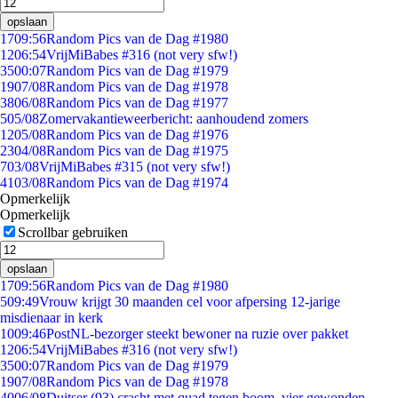
opslaan
17
09:56
Random Pics van de Dag #1980
12
06:54
VrijMiBabes #316 (not very sfw!)
35
00:07
Random Pics van de Dag #1979
19
07/08
Random Pics van de Dag #1978
38
06/08
Random Pics van de Dag #1977
5
05/08
Zomervakantieweerbericht: aanhoudend zomers
12
05/08
Random Pics van de Dag #1976
23
04/08
Random Pics van de Dag #1975
7
03/08
VrijMiBabes #315 (not very sfw!)
41
03/08
Random Pics van de Dag #1974
Opmerkelijk
Opmerkelijk
Scrollbar gebruiken
opslaan
17
09:56
Random Pics van de Dag #1980
5
09:49
Vrouw krijgt 30 maanden cel voor afpersing 12-jarige
misdienaar in kerk
10
09:46
PostNL-bezorger steekt bewoner na ruzie over pakket
12
06:54
VrijMiBabes #316 (not very sfw!)
35
00:07
Random Pics van de Dag #1979
19
07/08
Random Pics van de Dag #1978
40
06/08
Duitser (93) crasht met quad tegen boom, vier gewonden