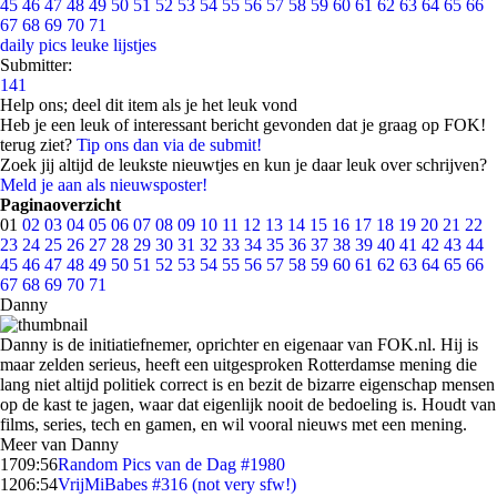
45
46
47
48
49
50
51
52
53
54
55
56
57
58
59
60
61
62
63
64
65
66
67
68
69
70
71
daily pics
leuke lijstjes
Submitter:
141
Help ons; deel dit item als je het leuk vond
Heb je een leuk of interessant bericht gevonden dat je graag op FOK!
terug ziet?
Tip ons dan via de submit!
Zoek jij altijd de leukste nieuwtjes en kun je daar leuk over schrijven?
Meld je aan als nieuwsposter!
Paginaoverzicht
01
02
03
04
05
06
07
08
09
10
11
12
13
14
15
16
17
18
19
20
21
22
23
24
25
26
27
28
29
30
31
32
33
34
35
36
37
38
39
40
41
42
43
44
45
46
47
48
49
50
51
52
53
54
55
56
57
58
59
60
61
62
63
64
65
66
67
68
69
70
71
Danny
Danny is de initiatiefnemer, oprichter en eigenaar van FOK.nl. Hij is
maar zelden serieus, heeft een uitgesproken Rotterdamse mening die
lang niet altijd politiek correct is en bezit de bizarre eigenschap mensen
op de kast te jagen, waar dat eigenlijk nooit de bedoeling is. Houdt van
films, series, tech en gamen, en wil vooral nieuws met een mening.
Meer van Danny
17
09:56
Random Pics van de Dag #1980
12
06:54
VrijMiBabes #316 (not very sfw!)