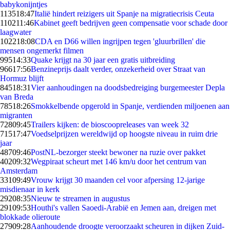
babykonijntjes
1135
18:47
Italië hindert reizigers uit Spanje na migratiecrisis Ceuta
1102
11:46
Kabinet geeft bedrijven geen compensatie voor schade door
laagwater
1022
18:08
CDA en D66 willen ingrijpen tegen 'gluurbrillen' die
mensen ongemerkt filmen
995
14:33
Quake krijgt na 30 jaar een gratis uitbreiding
966
17:56
Benzineprijs daalt verder, onzekerheid over Straat van
Hormuz blijft
845
18:31
Vier aanhoudingen na doodsbedreiging burgemeester Depla
van Breda
785
18:26
Smokkelbende opgerold in Spanje, verdienden miljoenen aan
migranten
728
09:45
Trailers kijken: de bioscoopreleases van week 32
715
17:47
Voedselprijzen wereldwijd op hoogste niveau in ruim drie
jaar
487
09:46
PostNL-bezorger steekt bewoner na ruzie over pakket
402
09:32
Wegpiraat scheurt met 146 km/u door het centrum van
Amsterdam
331
09:49
Vrouw krijgt 30 maanden cel voor afpersing 12-jarige
misdienaar in kerk
292
08:35
Nieuw te streamen in augustus
291
09:53
Houthi's vallen Saoedi-Arabië en Jemen aan, dreigen met
blokkade olieroute
279
09:28
Aanhoudende droogte veroorzaakt scheuren in dijken Zuid-