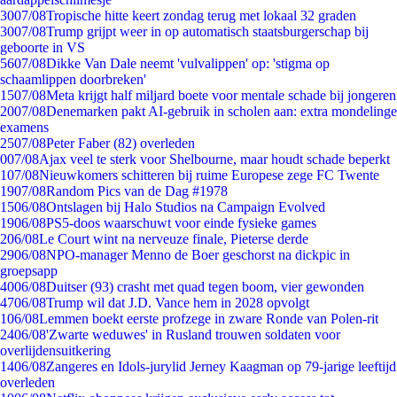
30
07/08
Tropische hitte keert zondag terug met lokaal 32 graden
30
07/08
Trump grijpt weer in op automatisch staatsburgerschap bij
geboorte in VS
56
07/08
Dikke Van Dale neemt 'vulvalippen' op: 'stigma op
schaamlippen doorbreken'
15
07/08
Meta krijgt half miljard boete voor mentale schade bij jongeren
20
07/08
Denemarken pakt AI-gebruik in scholen aan: extra mondelinge
examens
25
07/08
Peter Faber (82) overleden
0
07/08
Ajax veel te sterk voor Shelbourne, maar houdt schade beperkt
1
07/08
Nieuwkomers schitteren bij ruime Europese zege FC Twente
19
07/08
Random Pics van de Dag #1978
15
06/08
Ontslagen bij Halo Studios na Campaign Evolved
19
06/08
PS5-doos waarschuwt voor einde fysieke games
2
06/08
Le Court wint na nerveuze finale, Pieterse derde
29
06/08
NPO-manager Menno de Boer geschorst na dickpic in
groepsapp
40
06/08
Duitser (93) crasht met quad tegen boom, vier gewonden
47
06/08
Trump wil dat J.D. Vance hem in 2028 opvolgt
1
06/08
Lemmen boekt eerste profzege in zware Ronde van Polen-rit
24
06/08
'Zwarte weduwes' in Rusland trouwen soldaten voor
overlijdensuitkering
14
06/08
Zangeres en Idols-jurylid Jerney Kaagman op 79-jarige leeftijd
overleden