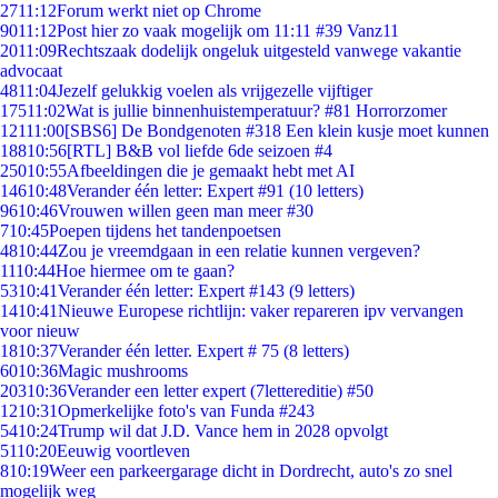
27
11:12
Forum werkt niet op Chrome
90
11:12
Post hier zo vaak mogelijk om 11:11 #39 Vanz11
20
11:09
Rechtszaak dodelijk ongeluk uitgesteld vanwege vakantie
advocaat
48
11:04
Jezelf gelukkig voelen als vrijgezelle vijftiger
175
11:02
Wat is jullie binnenhuistemperatuur? #81 Horrorzomer
121
11:00
[SBS6] De Bondgenoten #318 Een klein kusje moet kunnen
188
10:56
[RTL] B&B vol liefde 6de seizoen #4
250
10:55
Afbeeldingen die je gemaakt hebt met AI
146
10:48
Verander één letter: Expert #91 (10 letters)
96
10:46
Vrouwen willen geen man meer #30
7
10:45
Poepen tijdens het tandenpoetsen
48
10:44
Zou je vreemdgaan in een relatie kunnen vergeven?
11
10:44
Hoe hiermee om te gaan?
53
10:41
Verander één letter: Expert #143 (9 letters)
14
10:41
Nieuwe Europese richtlijn: vaker repareren ipv vervangen
voor nieuw
18
10:37
Verander één letter. Expert # 75 (8 letters)
60
10:36
Magic mushrooms
203
10:36
Verander een letter expert (7lettereditie) #50
12
10:31
Opmerkelijke foto's van Funda #243
54
10:24
Trump wil dat J.D. Vance hem in 2028 opvolgt
51
10:20
Eeuwig voortleven
8
10:19
Weer een parkeergarage dicht in Dordrecht, auto's zo snel
mogelijk weg