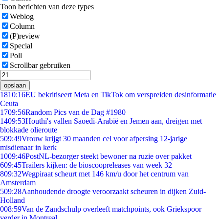
Toon berichten van deze types
Weblog
Column
(P)review
Special
Poll
Scrollbar gebruiken
opslaan
18
10:16
EU bekritiseert Meta en TikTok om verspreiden desinformatie
Ceuta
17
09:56
Random Pics van de Dag #1980
14
09:53
Houthi's vallen Saoedi-Arabië en Jemen aan, dreigen met
blokkade olieroute
5
09:49
Vrouw krijgt 30 maanden cel voor afpersing 12-jarige
misdienaar in kerk
10
09:46
PostNL-bezorger steekt bewoner na ruzie over pakket
6
09:45
Trailers kijken: de bioscoopreleases van week 32
8
09:32
Wegpiraat scheurt met 146 km/u door het centrum van
Amsterdam
5
09:28
Aanhoudende droogte veroorzaakt scheuren in dijken Zuid-
Holland
0
08:59
Van de Zandschulp overleeft matchpoints, ook Griekspoor
verder in Montreal