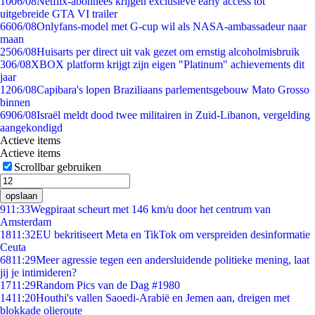
10
06/08
Netflix-abonnees krijgen exclusieve early access tot
uitgebreide GTA VI trailer
66
06/08
Onlyfans-model met G-cup wil als NASA-ambassadeur naar
maan
25
06/08
Huisarts per direct uit vak gezet om ernstig alcoholmisbruik
3
06/08
XBOX platform krijgt zijn eigen "Platinum" achievements dit
jaar
12
06/08
Capibara's lopen Braziliaans parlementsgebouw Mato Grosso
binnen
69
06/08
Israël meldt dood twee militairen in Zuid-Libanon, vergelding
aangekondigd
Actieve items
Actieve items
Scrollbar gebruiken
opslaan
9
11:33
Wegpiraat scheurt met 146 km/u door het centrum van
Amsterdam
18
11:32
EU bekritiseert Meta en TikTok om verspreiden desinformatie
Ceuta
68
11:29
Meer agressie tegen een andersluidende politieke mening, laat
jij je intimideren?
17
11:29
Random Pics van de Dag #1980
14
11:20
Houthi's vallen Saoedi-Arabië en Jemen aan, dreigen met
blokkade olieroute