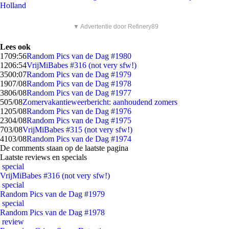
Holland
▼ Advertentie door Refinery89
Lees ook
17
09:56
Random Pics van de Dag #1980
12
06:54
VrijMiBabes #316 (not very sfw!)
35
00:07
Random Pics van de Dag #1979
19
07/08
Random Pics van de Dag #1978
38
06/08
Random Pics van de Dag #1977
5
05/08
Zomervakantieweerbericht: aanhoudend zomers
12
05/08
Random Pics van de Dag #1976
23
04/08
Random Pics van de Dag #1975
7
03/08
VrijMiBabes #315 (not very sfw!)
41
03/08
Random Pics van de Dag #1974
De comments staan op de laatste pagina
Laatste reviews en specials
special
VrijMiBabes #316 (not very sfw!)
special
Random Pics van de Dag #1979
special
Random Pics van de Dag #1978
review