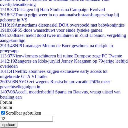
overlijdensuitkering
15
18:32
Ontslagen bij Halo Studios na Campaign Evolved
30
18:32
Trump grijpt weer in op automatisch staatsburgerschap bij
geboorte in VS
31
18:19
Amsterdams dierenasiel DOA overspoeld met babykonijntjes
19
18:06
PS5-doos waarschuwt voor einde fysieke games
69
15:03
Israël meldt dood twee militairen in Zuid-Libanon, vergelding
aangekondigd
29
13:48
NPO-manager Menno de Boer geschorst na dickpic in
groepsapp
1
13:37
Nieuwkomers schitteren bij ruime Europese zege FC Twente
14
12:19
Zangeres en Idols-jurylid Jerney Kaagman op 79-jarige leeftijd
overleden
10
11:41
Netflix-abonnees krijgen exclusieve early access tot
uitgebreide GTA VI trailer
26
07/08
NAVO zet wegens Russische provocatie 250% meer
gevechtsvliegtuigen in
14
07/08
Accell, moederbedrijf Sparta en Batavus, vraagt uitstel van
betaling aan
Forum
Forum
Scrollbar gebruiken
opslaan