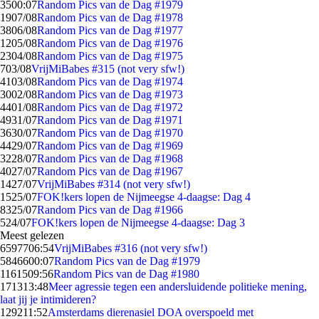
35
00:07
Random Pics van de Dag #1979
19
07/08
Random Pics van de Dag #1978
38
06/08
Random Pics van de Dag #1977
12
05/08
Random Pics van de Dag #1976
23
04/08
Random Pics van de Dag #1975
7
03/08
VrijMiBabes #315 (not very sfw!)
41
03/08
Random Pics van de Dag #1974
30
02/08
Random Pics van de Dag #1973
44
01/08
Random Pics van de Dag #1972
49
31/07
Random Pics van de Dag #1971
36
30/07
Random Pics van de Dag #1970
44
29/07
Random Pics van de Dag #1969
32
28/07
Random Pics van de Dag #1968
40
27/07
Random Pics van de Dag #1967
14
27/07
VrijMiBabes #314 (not very sfw!)
15
25/07
FOK!kers lopen de Nijmeegse 4-daagse: Dag 4
83
25/07
Random Pics van de Dag #1966
5
24/07
FOK!kers lopen de Nijmeegse 4-daagse: Dag 3
Meest gelezen
65977
06:54
VrijMiBabes #316 (not very sfw!)
58466
00:07
Random Pics van de Dag #1979
11615
09:56
Random Pics van de Dag #1980
1713
13:48
Meer agressie tegen een andersluidende politieke mening,
laat jij je intimideren?
1292
11:52
Amsterdams dierenasiel DOA overspoeld met