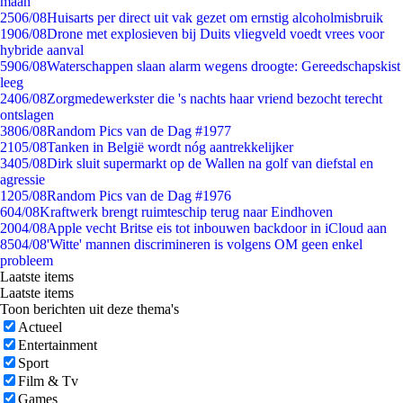
maan
25
06/08
Huisarts per direct uit vak gezet om ernstig alcoholmisbruik
19
06/08
Drone met explosieven bij Duits vliegveld voedt vrees voor
hybride aanval
59
06/08
Waterschappen slaan alarm wegens droogte: Gereedschapskist
leeg
24
06/08
Zorgmedewerkster die 's nachts haar vriend bezocht terecht
ontslagen
38
06/08
Random Pics van de Dag #1977
21
05/08
Tanken in België wordt nóg aantrekkelijker
34
05/08
Dirk sluit supermarkt op de Wallen na golf van diefstal en
agressie
12
05/08
Random Pics van de Dag #1976
6
04/08
Kraftwerk brengt ruimteschip terug naar Eindhoven
20
04/08
Apple vecht Britse eis tot inbouwen backdoor in iCloud aan
85
04/08
'Witte' mannen discrimineren is volgens OM geen enkel
probleem
Laatste items
Laatste items
Toon berichten uit deze thema's
Actueel
Entertainment
Sport
Film & Tv
Games