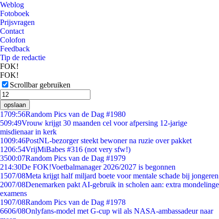
Weblog
Fotoboek
Prijsvragen
Contact
Colofon
Feedback
Tip de redactie
FOK!
FOK!
Scrollbar gebruiken
opslaan
17
09:56
Random Pics van de Dag #1980
5
09:49
Vrouw krijgt 30 maanden cel voor afpersing 12-jarige
misdienaar in kerk
10
09:46
PostNL-bezorger steekt bewoner na ruzie over pakket
12
06:54
VrijMiBabes #316 (not very sfw!)
35
00:07
Random Pics van de Dag #1979
2
14:30
De FOK!Voetbalmanager 2026/2027 is begonnen
15
07/08
Meta krijgt half miljard boete voor mentale schade bij jongeren
20
07/08
Denemarken pakt AI-gebruik in scholen aan: extra mondelinge
examens
19
07/08
Random Pics van de Dag #1978
66
06/08
Onlyfans-model met G-cup wil als NASA-ambassadeur naar