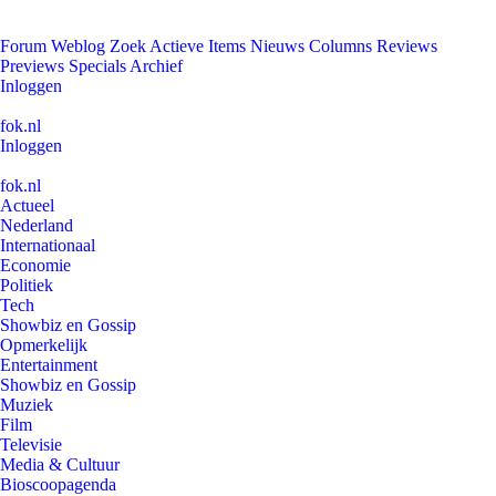
Forum
Weblog
Zoek
Actieve Items
Nieuws
Columns
Reviews
Previews
Specials
Archief
Inloggen
fok.nl
Inloggen
fok.nl
Actueel
Nederland
Internationaal
Economie
Politiek
Tech
Showbiz en Gossip
Opmerkelijk
Entertainment
Showbiz en Gossip
Muziek
Film
Televisie
Media & Cultuur
Bioscoopagenda