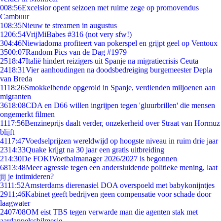
0
08:56
Excelsior opent seizoen met ruime zege op promovendus
Cambuur
1
08:35
Nieuw te streamen in augustus
12
06:54
VrijMiBabes #316 (not very sfw!)
3
04:46
Niewiadoma profiteert van pokerspel en grijpt geel op Ventoux
35
00:07
Random Pics van de Dag #1979
25
18:47
Italië hindert reizigers uit Spanje na migratiecrisis Ceuta
24
18:31
Vier aanhoudingen na doodsbedreiging burgemeester Depla
van Breda
11
18:26
Smokkelbende opgerold in Spanje, verdienden miljoenen aan
migranten
36
18:08
CDA en D66 willen ingrijpen tegen 'gluurbrillen' die mensen
ongemerkt filmen
11
17:56
Benzineprijs daalt verder, onzekerheid over Straat van Hormuz
blijft
41
17:47
Voedselprijzen wereldwijd op hoogste niveau in ruim drie jaar
23
14:33
Quake krijgt na 30 jaar een gratis uitbreiding
2
14:30
De FOK!Voetbalmanager 2026/2027 is begonnen
68
13:48
Meer agressie tegen een andersluidende politieke mening, laat
jij je intimideren?
31
11:52
Amsterdams dierenasiel DOA overspoeld met babykonijntjes
29
11:46
Kabinet geeft bedrijven geen compensatie voor schade door
laagwater
24
07/08
OM eist TBS tegen verwarde man die agenten stak met
aardappelschilmesje