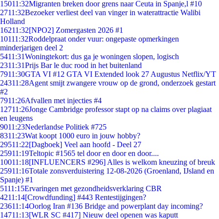
150
11:32
Migranten breken door grens naar Ceuta in Spanje,l #10
27
11:32
Bezoeker verliest deel van vinger in waterattractie Walibi
Holland
162
11:32
[NPO2] Zomergasten 2026 #1
101
11:32
Roddelpraat onder vuur: ongepaste opmerkingen
minderjarigen deel 2
54
11:31
Woningtekort: dus ga je woningen slopen, logisch
23
11:31
Prijs Bar le duc rood in het buitenland
79
11:30
GTA VI #12 GTA VI Extended look 27 Augustus Netflix/YT
243
11:28
Agent smijt zwangere vrouw op de grond, onderzoek gestart
#2
79
11:26
Afvallen met injecties #4
127
11:26
Jonge Cambridge professor stapt op na claims over plagiaat
en leugens
90
11:23
Nederlandse Politiek #725
83
11:23
Wat koopt 1000 euro in jouw hobby?
295
11:22
[Dagboek] Veel aan hoofd - Deel 27
259
11:19
Teltopic #1565 tel door en door en door....
100
11:18
[INFLUENCERS #296] Alles is welkom kneuzing of breuk
259
11:16
Totale zonsverduistering 12-08-2026 (Groenland, IJsland en
Spanje) #1
51
11:15
Ervaringen met gezondheidsverklaring CBR
42
11:14
[Crowdfunding] #443 Rentestijgingen?
236
11:14
Oorlog Iran #136 Bridge and powerplant day incoming?
147
11:13
[WLR SC #417] Nieuw deel openen was kaputt