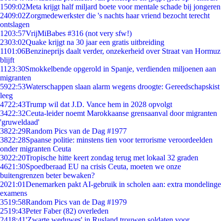
15
09:02
Meta krijgt half miljard boete voor mentale schade bij jongeren
24
09:02
Zorgmedewerkster die 's nachts haar vriend bezocht terecht
ontslagen
12
03:57
VrijMiBabes #316 (not very sfw!)
23
03:02
Quake krijgt na 30 jaar een gratis uitbreiding
11
01:06
Benzineprijs daalt verder, onzekerheid over Straat van Hormuz
blijft
11
23:30
Smokkelbende opgerold in Spanje, verdienden miljoenen aan
migranten
59
22:53
Waterschappen slaan alarm wegens droogte: Gereedschapskist
leeg
47
22:43
Trump wil dat J.D. Vance hem in 2028 opvolgt
34
22:32
Ceuta-leider noemt Marokkaanse grensaanval door migranten
'gruweldaad'
38
22:29
Random Pics van de Dag #1977
38
22:28
Spaanse politie: minstens tien voor terrorisme veroordeelden
onder migranten Ceuta
30
22:20
Tropische hitte keert zondag terug met lokaal 32 graden
46
21:30
Spoedberaad EU na crisis Ceuta, moeten we onze
buitengrenzen beter bewaken?
20
21:01
Denemarken pakt AI-gebruik in scholen aan: extra mondelinge
examens
35
19:58
Random Pics van de Dag #1979
25
19:43
Peter Faber (82) overleden
24
18:41
'Zwarte weduwes' in Rusland trouwen soldaten voor