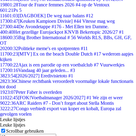
198
01:28
Tour de France femmes 2026 #4 op de Ventoux
6
01:21
Ps 5
116
01:03
[DAGBOEK] De weg naar balans #12
173
00:47
[Keuken Kampioen Divisie] #44 Vitesse mag weg
273
00:44
De Avondetappe #176 - Met Ellen ten Damme.
4
00:40
Het gezellige Eurojackpot KNVB Bekertopic 2026/27 #1
186
00:35
Big Brother International # 56 Worlds RLS, BBs, GH, GF,
OT
202
00:32
Politieke meme's en spotprenten #11
117
00:23
[MTV] Ex on the beach Double Dutch #17 wederom aapjes
kijken
177
00:22
Ajax is een parodie op een voetbalclub #7 Vuurwerkjes
172
00:16
Vandaag 40 jaar geleden... #3
38
23:54
[2026/2027] Eredivisietoto #1
28
23:36
Chinese rechtbank veroordeelt voormalige lokale functionaris
tot dood
19
23:07
Peter Faber is overleden
110
22:45
[FOK!Voetbalmanager 2026/2027] #1 We zijn er weer
90
22:36
ARC Raiders #7 - Don’t forget about Stella Montis
32
22:27
Congo verbiedt export van koper en kobalt, Europa zal
gevolgen voelen
Leuke lijstjes
Leuke lijstjes
Scrollbar gebruiken