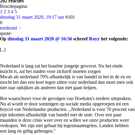
202 reacties
Reactiepagina:
1
2
3
4
5
dinsdag 31 maart 2020, 19:17 uur
#101
0
tomhond
quote:
Op
dinsdag 31 maart 2020 @ 16:56
schreef
Royy
het volgende:
[..]
Nederland is lang zat het braafste jongetje geweest. Nu het einde
inzicht is, zal het zuiden voor zichzelf moeten zorgen
Mwah als nederland 70% afhankelijk is van handel in het in de eu en
mocht het dan een keer tegen zitten voor nederland dan moet men ook
niet raar opkijken als anderen dan niet gaan helpen.
Bot waarschuwt voor de gevolgen van Hoekstra's eerdere uitspraken.
Nu al wordt er door sommigen op sociale media opgeroepen tot een
boycot van Nederlandse producten. ,,Nederland is voor 70 procent van
zijn inkomen afhankelijk van handel met de unie. Over een paar
maanden is deze crisis weer over en willen we onze producten weer
verkopen. We zijn niet gebaat bij tegenmaatregelen. Landen hebben
een lang en giftig geheugen.''