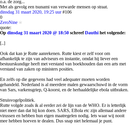
o.a. de zorg...
Met als gevolg een tsunami van verwarde mensen op straat.
dinsdag 31 maart 2020, 19:25 uur
#106
0
ZeroNine
quote:
Op
dinsdag 31 maart 2020 @ 18:50
schreef
Dauthi
het volgende:
[..]
Ook dat kan je Rutte aanrekenen. Rutte kiest er zelf voor om
afhankelijk te zijn van adviseurs en instantie, omdat hij liever een
bestuurskundige heeft met verstand van boekhouden dan een arts met
verstand van zaken op ministers posities.
En zelfs op die gegevens had veel adequater moeten worden
gehandeld. Nederland is al meerdere malen gewaarschuwd in de vorm
van Sars, varkensgriep, Q-koorst, en de herhaaldelijke ebola uitbraken.
Struisvogelpolitiek.
Rutte volgde zoals ik al eerder zei de lijn van de WHO. Er is letterlijk
niet meer dan dat hij kon doen. SARS, EBola etc zijn allemaal andere
virussen en hebben hun eigen maatregelen nodig. Iets waar wij nooit
mee hebben hoeven te dealen. Dus snap niet helemaal je punt.