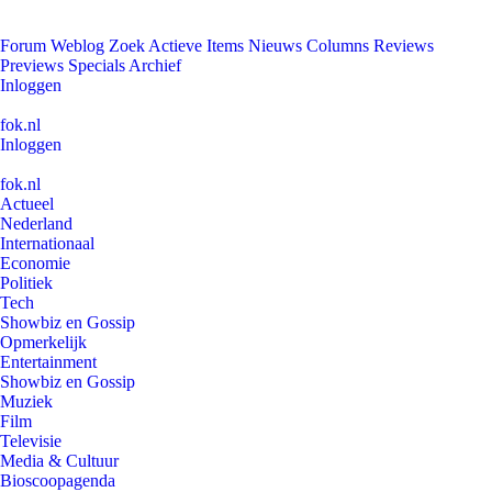
Forum
Weblog
Zoek
Actieve Items
Nieuws
Columns
Reviews
Previews
Specials
Archief
Inloggen
fok.nl
Inloggen
fok.nl
Actueel
Nederland
Internationaal
Economie
Politiek
Tech
Showbiz en Gossip
Opmerkelijk
Entertainment
Showbiz en Gossip
Muziek
Film
Televisie
Media & Cultuur
Bioscoopagenda