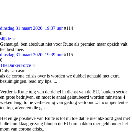
dinsdag 31 maart 2020, 19:37 uur
#114
0
slijkie
Gematigd, ben absoluut niet voor Rutte als premier, maar opzich valt
het best mee.
dinsdag 31 maart 2020, 19:39 uur
#115
0
TheDarkerForce
Only sarcasm
als de corona criisis over is worden we dubbel genaaid met extra
bezuinigingen..read my lips.....
Verder is Rutte tuig van de richel in dienst van de EU, banken sector
en grote bedrijven, en moet ie anaal geintubeerd worden minstens 4
weken lang, tot ie verbetering van gedrag vertoond... incompententie
ten top, afvoeren die gast
Het enige positieve van Rutte is tot nu toe dat ie niet akkoord gaat met
Italie hun klaag gezang binnen de EU om bakken mer geld onder het
mom van corona crisis..