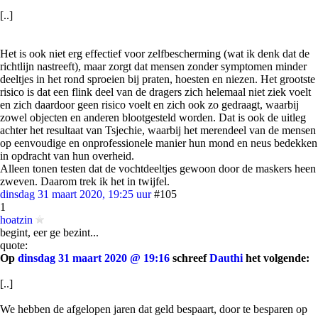
[..]
Het is ook niet erg effectief voor zelfbescherming (wat ik denk dat de
richtlijn nastreeft), maar zorgt dat mensen zonder symptomen minder
deeltjes in het rond sproeien bij praten, hoesten en niezen. Het grootste
risico is dat een flink deel van de dragers zich helemaal niet ziek voelt
en zich daardoor geen risico voelt en zich ook zo gedraagt, waarbij
zowel objecten en anderen blootgesteld worden. Dat is ook de uitleg
achter het resultaat van Tsjechie, waarbij het merendeel van de mensen
op eenvoudige en onprofessionele manier hun mond en neus bedekken
in opdracht van hun overheid.
Alleen tonen testen dat de vochtdeeltjes gewoon door de maskers heen
zweven. Daarom trek ik het in twijfel.
dinsdag 31 maart 2020, 19:25 uur
#105
1
hoatzin
begint, eer ge bezint...
quote:
Op
dinsdag 31 maart 2020 @ 19:16
schreef
Dauthi
het volgende:
[..]
We hebben de afgelopen jaren dat geld bespaart, door te besparen op