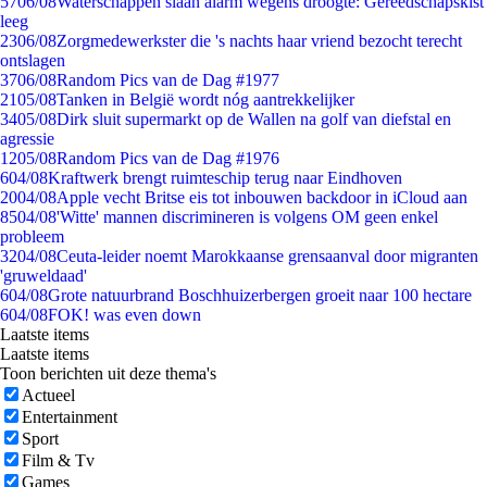
57
06/08
Waterschappen slaan alarm wegens droogte: Gereedschapskist
leeg
23
06/08
Zorgmedewerkster die 's nachts haar vriend bezocht terecht
ontslagen
37
06/08
Random Pics van de Dag #1977
21
05/08
Tanken in België wordt nóg aantrekkelijker
34
05/08
Dirk sluit supermarkt op de Wallen na golf van diefstal en
agressie
12
05/08
Random Pics van de Dag #1976
6
04/08
Kraftwerk brengt ruimteschip terug naar Eindhoven
20
04/08
Apple vecht Britse eis tot inbouwen backdoor in iCloud aan
85
04/08
'Witte' mannen discrimineren is volgens OM geen enkel
probleem
32
04/08
Ceuta-leider noemt Marokkaanse grensaanval door migranten
'gruweldaad'
6
04/08
Grote natuurbrand Boschhuizerbergen groeit naar 100 hectare
6
04/08
FOK! was even down
Laatste items
Laatste items
Toon berichten uit deze thema's
Actueel
Entertainment
Sport
Film & Tv
Games