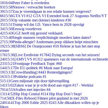
18
16:04
Peter Faber is overleden
93
15:58
Nieuwe / verwachte boeken
39
15:57
Zou je vreemdgaan in een relatie kunnen vergeven?
66
15:56
GTA VI #12 GTA VI Extended look 27 Augustus Netflix/YT
20
15:55
Op vakantie met (kleine) kinderen #30
35
15:51
Trump wil dat J.D. Vance hem in 2028 opvolgt
34
15:50
Eeuwig voortleven
42
15:43
GGZ heeft mij gezond verklaard.
17
15:40
Single mannen verplichtsingle moeders laten daten?
27
15:39
Pinda-allergie? Andermans poep slikken helpt misschien
192
15:38
[SBS6] De Oranjezomer #10 Helene je kan het niet stop
ermee
176
15:36
[Live Eredivisie #1784] Dying seconds van het seizoen!
240
15:31
[AMV] VS #1312 spammers van de internationale rechtsorde
233
15:21
Frontpage Feedback Topic #60
144
15:17
De EU-politiek #6 Musk naar Europa!
19
15:13
[Crowdfunding] #443 Rentestijgingen?
163
15:13
Politieke podcasts #1
5
15:11
Geen miljonair zijn door tijdverspilling
141
15:02
Zaken waar je je echt dood aan ergert #17 - Werklui
70
14:53
Afvallen met injecties #4
131
14:52
Hip Hop Central #114 Hip Hop Don´t Stop!
7
14:50
[X-Files Reboot] Filmen pilot gepland in mei 2026
240
14:41
Top 2000 Editie 2025 #243 Alle dikzakken willen op je
lijken