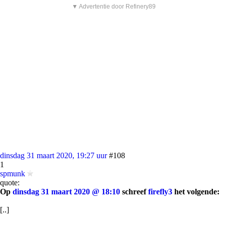
▼ Advertentie door Refinery89
dinsdag 31 maart 2020, 19:27 uur
#108
1
spmunk
quote:
Op
dinsdag 31 maart 2020 @ 18:10
schreef
firefly3
het volgende:
[..]