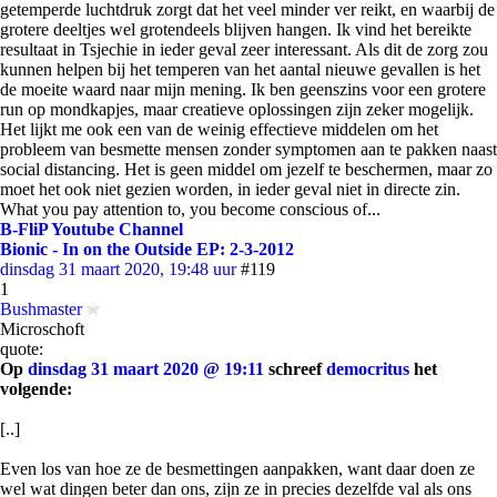
getemperde luchtdruk zorgt dat het veel minder ver reikt, en waarbij de
grotere deeltjes wel grotendeels blijven hangen. Ik vind het bereikte
resultaat in Tsjechie in ieder geval zeer interessant. Als dit de zorg zou
kunnen helpen bij het temperen van het aantal nieuwe gevallen is het
de moeite waard naar mijn mening. Ik ben geenszins voor een grotere
run op mondkapjes, maar creatieve oplossingen zijn zeker mogelijk.
Het lijkt me ook een van de weinig effectieve middelen om het
probleem van besmette mensen zonder symptomen aan te pakken naast
social distancing. Het is geen middel om jezelf te beschermen, maar zo
moet het ook niet gezien worden, in ieder geval niet in directe zin.
What you pay attention to, you become conscious of...
B-FliP Youtube Channel
Bionic - In on the Outside EP: 2-3-2012
dinsdag 31 maart 2020, 19:48 uur
#119
1
Bushmaster
Microschoft
quote:
Op
dinsdag 31 maart 2020 @ 19:11
schreef
democritus
het
volgende:
[..]
Even los van hoe ze de besmettingen aanpakken, want daar doen ze
wel wat dingen beter dan ons, zijn ze in precies dezelfde val als ons