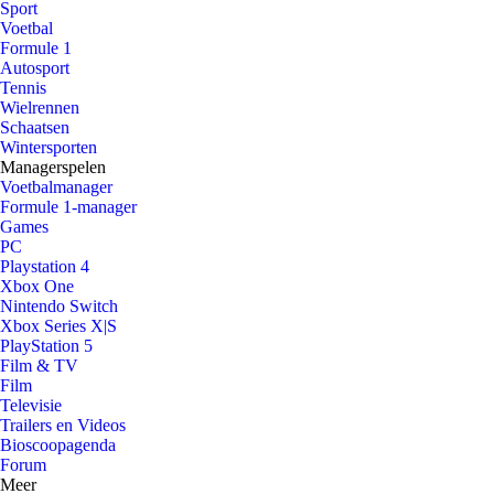
Sport
Voetbal
Formule 1
Autosport
Tennis
Wielrennen
Schaatsen
Wintersporten
Managerspelen
Voetbalmanager
Formule 1-manager
Games
PC
Playstation 4
Xbox One
Nintendo Switch
Xbox Series X|S
PlayStation 5
Film & TV
Film
Televisie
Trailers en Videos
Bioscoopagenda
Forum
Meer