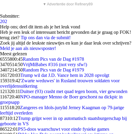
▼ Advertentie door Refinery89
Submitter:
202
Help ons; deel dit item als je het leuk vond
Heb je een leuk of interessant bericht gevonden dat je graag op FOK!
terug ziet?
Tip ons dan via de submit!
Zoek jij altijd de leukste nieuwtjes en kun je daar leuk over schrijven?
Meld je aan als nieuwsposter!
Meest gelezen
65558
00:45
Random Pics van de Dag #1978
34705
14:50
VrijMiBabes #316 (not very sfw!)
34072
14:50
Random Pics van de Dag #1979
1617
20:03
Trump wil dat J.D. Vance hem in 2028 opvolgt
1593
19:42
'Zwarte weduwes' in Rusland trouwen soldaten voor
overlijdensuitkering
1213
20:11
Duitser (93) crasht met quad tegen boom, vier gewonden
1167
20:40
NPO-manager Menno de Boer geschorst na dickpic in
groepsapp
1155
18:20
Zangeres en Idols-jurylid Jerney Kaagman op 79-jarige
leeftijd overleden
873
10:12
Trump grijpt weer in op automatisch staatsburgerschap bij
geboorte in VS
865
22:01
PS5-doos waarschuwt voor einde fysieke games