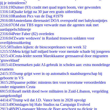
jij je intimideren?
31
16:19
Duitser (93) crasht met quad tegen boom, vier gewonden
13
16:14
Quake krijgt na 30 jaar een gratis uitbreiding
33
16:10
Random Pics van de Dag #1979
29
16:08
Amsterdams dierenasiel DOA overspoeld met babykonijntjes
22
16:07
OM eist TBS tegen verwarde man die agenten stak met
aardappelschilmesje
23
16:04
Peter Faber (82) overleden
23
16:04
'Zwarte weduwes' in Rusland trouwen soldaten voor
overlijdensuitkering
5
15:58
Trailers kijken: de bioscoopreleases van week 32
12
15:55
Meta krijgt half miljard boete voor mentale schade bij jongeren
32
15:43
Ceuta-leider noemt Marokkaanse grensaanval door migranten
'gruweldaad'
18
15:41
Denemarken pakt AI-gebruik in scholen aan: extra mondelinge
examens
24
15:35
Trump grijpt weer in op automatisch staatsburgerschap bij
geboorte in VS
36
15:28
Spaanse politie: minstens tien voor terrorisme veroordeelden
onder migranten Ceuta
69
15:03
Israël meldt dood twee militairen in Zuid-Libanon, vergelding
aangekondigd
44
14:47
Trump wil dat J.D. Vance hem in 2028 opvolgt
14
13:49
Ontslagen bij Halo Studios na Campaign Evolved
29
13:48
NPO-manager Menno de Boer geschorst na dickpic in