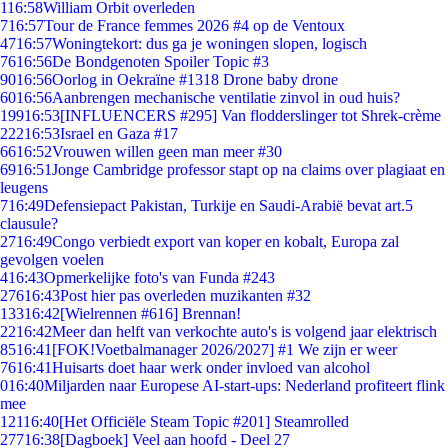
1
16:58
William Orbit overleden
7
16:57
Tour de France femmes 2026 #4 op de Ventoux
47
16:57
Woningtekort: dus ga je woningen slopen, logisch
76
16:56
De Bondgenoten Spoiler Topic #3
90
16:56
Oorlog in Oekraïne #1318 Drone baby drone
60
16:56
Aanbrengen mechanische ventilatie zinvol in oud huis?
199
16:53
[INFLUENCERS #295] Van flodderslinger tot Shrek-crème
222
16:53
Israel en Gaza #17
66
16:52
Vrouwen willen geen man meer #30
69
16:51
Jonge Cambridge professor stapt op na claims over plagiaat en
leugens
7
16:49
Defensiepact Pakistan, Turkije en Saudi-Arabië bevat art.5
clausule?
27
16:49
Congo verbiedt export van koper en kobalt, Europa zal
gevolgen voelen
4
16:43
Opmerkelijke foto's van Funda #243
276
16:43
Post hier pas overleden muzikanten #32
133
16:42
[Wielrennen #616] Brennan!
22
16:42
Meer dan helft van verkochte auto's is volgend jaar elektrisch
85
16:41
[FOK!Voetbalmanager 2026/2027] #1 We zijn er weer
76
16:41
Huisarts doet haar werk onder invloed van alcohol
0
16:40
Miljarden naar Europese AI-start-ups: Nederland profiteert flink
mee
121
16:40
[Het Officiële Steam Topic #201] Steamrolled
277
16:38
[Dagboek] Veel aan hoofd - Deel 27