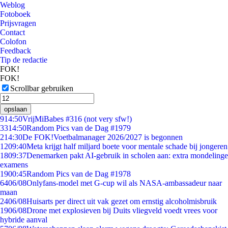
Weblog
Fotoboek
Prijsvragen
Contact
Colofon
Feedback
Tip de redactie
FOK!
FOK!
Scrollbar gebruiken
opslaan
9
14:50
VrijMiBabes #316 (not very sfw!)
33
14:50
Random Pics van de Dag #1979
2
14:30
De FOK!Voetbalmanager 2026/2027 is begonnen
12
09:40
Meta krijgt half miljard boete voor mentale schade bij jongeren
18
09:37
Denemarken pakt AI-gebruik in scholen aan: extra mondelinge
examens
19
00:45
Random Pics van de Dag #1978
64
06/08
Onlyfans-model met G-cup wil als NASA-ambassadeur naar
maan
24
06/08
Huisarts per direct uit vak gezet om ernstig alcoholmisbruik
19
06/08
Drone met explosieven bij Duits vliegveld voedt vrees voor
hybride aanval