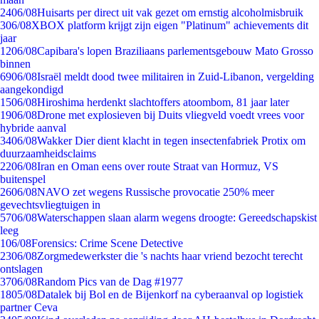
24
06/08
Huisarts per direct uit vak gezet om ernstig alcoholmisbruik
3
06/08
XBOX platform krijgt zijn eigen "Platinum" achievements dit
jaar
12
06/08
Capibara's lopen Braziliaans parlementsgebouw Mato Grosso
binnen
69
06/08
Israël meldt dood twee militairen in Zuid-Libanon, vergelding
aangekondigd
15
06/08
Hiroshima herdenkt slachtoffers atoombom, 81 jaar later
19
06/08
Drone met explosieven bij Duits vliegveld voedt vrees voor
hybride aanval
34
06/08
Wakker Dier dient klacht in tegen insectenfabriek Protix om
duurzaamheidsclaims
22
06/08
Iran en Oman eens over route Straat van Hormuz, VS
buitenspel
26
06/08
NAVO zet wegens Russische provocatie 250% meer
gevechtsvliegtuigen in
57
06/08
Waterschappen slaan alarm wegens droogte: Gereedschapskist
leeg
1
06/08
Forensics: Crime Scene Detective
23
06/08
Zorgmedewerkster die 's nachts haar vriend bezocht terecht
ontslagen
37
06/08
Random Pics van de Dag #1977
18
05/08
Datalek bij Bol en de Bijenkorf na cyberaanval op logistiek
partner Ceva