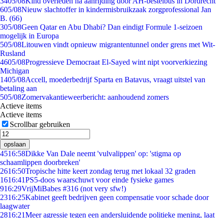
34
05/08
Kind overleden na aanrijding door AH-bestelbus in Dordrecht
6
05/08
Nieuw slachtoffer in kindermisbruikzaak zorgprofessional Jan
B. (66)
3
05/08
Geen Qatar en Abu Dhabi? Dan eindigt Formule 1-seizoen
mogelijk in Europa
5
05/08
Litouwen vindt opnieuw migrantentunnel onder grens met Wit-
Rusland
46
05/08
Progressieve Democraat El-Sayed wint nipt voorverkiezing
Michigan
14
05/08
Accell, moederbedrijf Sparta en Batavus, vraagt uitstel van
betaling aan
5
05/08
Zomervakantieweerbericht: aanhoudend zomers
Actieve items
Actieve items
Scrollbar gebruiken
opslaan
45
16:58
Dikke Van Dale neemt 'vulvalippen' op: 'stigma op
schaamlippen doorbreken'
26
16:50
Tropische hitte keert zondag terug met lokaal 32 graden
16
16:41
PS5-doos waarschuwt voor einde fysieke games
9
16:29
VrijMiBabes #316 (not very sfw!)
23
16:25
Kabinet geeft bedrijven geen compensatie voor schade door
laagwater
28
16:21
Meer agressie tegen een andersluidende politieke mening, laat