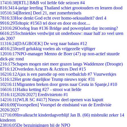
174
16:38
[RTL] B&B vol liefde 6de seizoen #4
8
16:34
14-jarige leerling Thailand schiet grootouders en leraren dood
105
16:34
[Breien] Deel 21, met zomerbreisels
78
16:33
Hoe denkt God echt over homo-seksualiteit? deel 4
99
16:29
Teltopic #1563 tel door en door en door....
210
16:26
Oorlog Iran #136 Bridge and powerplant day incoming?
66
16:25
Techniekles verdwijnt uit onderbouw: maar half zo veel uren
als 2007
113
16:24
[DAGBOEK] De weg naar balans #12
40
16:23
Jezelf gelukkig voelen als vrijgezelle vijftiger
120
16:17
NPO-manager Menno de Boer (47) op non-actief stuurde
dick-pic rond
2
16:17
Schapen mogen niet meer grazen langs Waddenzee (Droogte)
87
16:12
Overleden Acteurs & Actrices Deel #15
162
16:12
Ajax is een parodie op een voetbalclub #7 Vuurwerkjes
51
16:12
Het grote dagelijkse Trump nieuws topic #31
102
16:11
Migranten breken door grens naar Ceuta in Spanje,l #10
166
16:11
Haiku ketting #27 - strooi wat liefde
35
16:11
[2026/2027] Eredivisietoto #1
142
16:11
[WLR SC #417] Nieuw deel openen was kaputt
40
16:09
[Voorspellen] Voorspel de eindstand van de Eredivisie
2026/2027
127
16:09
Invalkracht kinderdagverblijf Jan B. (66) misbruikt zeker 14
kinderen
238
16:05
De bezuinigingen bij de NPO