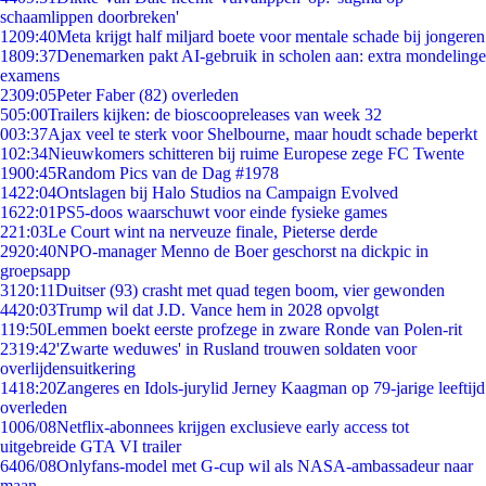
schaamlippen doorbreken'
12
09:40
Meta krijgt half miljard boete voor mentale schade bij jongeren
18
09:37
Denemarken pakt AI-gebruik in scholen aan: extra mondelinge
examens
23
09:05
Peter Faber (82) overleden
5
05:00
Trailers kijken: de bioscoopreleases van week 32
0
03:37
Ajax veel te sterk voor Shelbourne, maar houdt schade beperkt
1
02:34
Nieuwkomers schitteren bij ruime Europese zege FC Twente
19
00:45
Random Pics van de Dag #1978
14
22:04
Ontslagen bij Halo Studios na Campaign Evolved
16
22:01
PS5-doos waarschuwt voor einde fysieke games
2
21:03
Le Court wint na nerveuze finale, Pieterse derde
29
20:40
NPO-manager Menno de Boer geschorst na dickpic in
groepsapp
31
20:11
Duitser (93) crasht met quad tegen boom, vier gewonden
44
20:03
Trump wil dat J.D. Vance hem in 2028 opvolgt
1
19:50
Lemmen boekt eerste profzege in zware Ronde van Polen-rit
23
19:42
'Zwarte weduwes' in Rusland trouwen soldaten voor
overlijdensuitkering
14
18:20
Zangeres en Idols-jurylid Jerney Kaagman op 79-jarige leeftijd
overleden
10
06/08
Netflix-abonnees krijgen exclusieve early access tot
uitgebreide GTA VI trailer
64
06/08
Onlyfans-model met G-cup wil als NASA-ambassadeur naar
maan