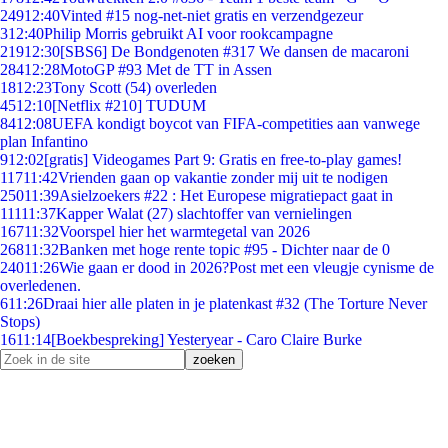
249
12:40
Vinted #15 nog-net-niet gratis en verzendgezeur
3
12:40
Philip Morris gebruikt AI voor rookcampagne
219
12:30
[SBS6] De Bondgenoten #317 We dansen de macaroni
284
12:28
MotoGP #93 Met de TT in Assen
18
12:23
Tony Scott (54) overleden
45
12:10
[Netflix #210] TUDUM
84
12:08
UEFA kondigt boycot van FIFA-competities aan vanwege
plan Infantino
9
12:02
[gratis] Videogames Part 9: Gratis en free-to-play games!
117
11:42
Vrienden gaan op vakantie zonder mij uit te nodigen
250
11:39
Asielzoekers #22 : Het Europese migratiepact gaat in
111
11:37
Kapper Walat (27) slachtoffer van vernielingen
167
11:32
Voorspel hier het warmtegetal van 2026
268
11:32
Banken met hoge rente topic #95 - Dichter naar de 0
240
11:26
Wie gaan er dood in 2026?Post met een vleugje cynisme de
overledenen.
6
11:26
Draai hier alle platen in je platenkast #32 (The Torture Never
Stops)
16
11:14
[Boekbespreking] Yesteryear - Caro Claire Burke