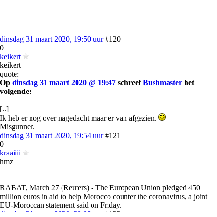
dinsdag 31 maart 2020, 19:50 uur
#120
0
keikert
keikert
quote:
Op
dinsdag 31 maart 2020 @ 19:47
schreef
Bushmaster
het
volgende:
[..]
Ik heb er nog over nagedacht maar er van afgezien.
Misgunner.
dinsdag 31 maart 2020, 19:54 uur
#121
0
kraaiiii
hmz
RABAT, March 27 (Reuters) - The European Union pledged 450
million euros in aid to help Morocco counter the coronavirus, a joint
EU-Moroccan statement said on Friday.
dinsdag 31 maart 2020, 20:02 uur
#122