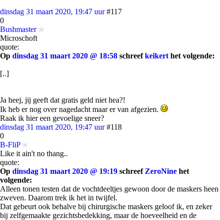
dinsdag 31 maart 2020, 19:47 uur
#117
0
Bushmaster
Microschoft
quote:
Op
dinsdag 31 maart 2020 @ 18:58
schreef
keikert
het volgende:
[..]
Ja heej, jij geeft dat gratis geld niet hea?!
Ik heb er nog over nagedacht maar er van afgezien.
Raak ik hier een gevoelige sneer?
dinsdag 31 maart 2020, 19:47 uur
#118
0
B-FliP
Like it ain't no thang..
quote:
Op
dinsdag 31 maart 2020 @ 19:19
schreef
ZeroNine
het
volgende:
Alleen tonen testen dat de vochtdeeltjes gewoon door de maskers heen
zweven. Daarom trek ik het in twijfel.
Dat gebeurt ook behalve bij chirurgische maskers geloof ik, en zeker
bij zelfgemaakte gezichtsbedekking, maar de hoeveelheid en de