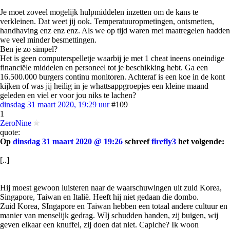
Je moet zoveel mogelijk hulpmiddelen inzetten om de kans te
verkleinen. Dat weet jij ook. Temperatuuropmetingen, ontsmetten,
handhaving enz enz enz. Als we op tijd waren met maatregelen hadden
we veel minder besmettingen.
Ben je zo simpel?
Het is geen computerspelletje waarbij je met 1 cheat ineens oneindige
financiële middelen en personeel tot je beschikking hebt. Ga een
16.500.000 burgers continu monitoren. Achteraf is een koe in de kont
kijken of was jij heilig in je whattsappgroepjes een kleine maand
geleden en viel er voor jou niks te lachen?
dinsdag 31 maart 2020, 19:29 uur
#109
1
ZeroNine
quote:
Op
dinsdag 31 maart 2020 @ 19:26
schreef
firefly3
het volgende:
[..]
Hij moest gewoon luisteren naar de waarschuwingen uit zuid Korea,
Singapore, Taiwan en Italië. Heeft hij niet gedaan die dombo.
Zuid Korea, SIngapore en Taiwan hebben een totaal andere cultuur en
manier van menselijk gedrag. WIj schudden handen, zij buigen, wij
geven elkaar een knuffel, zij doen dat niet. Capiche? Ik woon