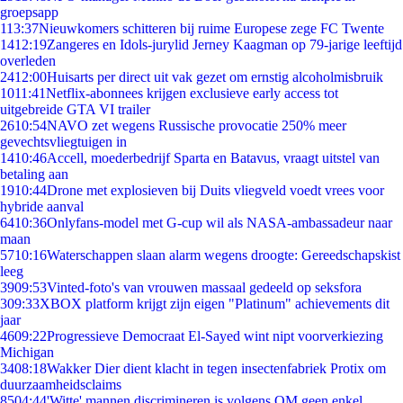
groepsapp
1
13:37
Nieuwkomers schitteren bij ruime Europese zege FC Twente
14
12:19
Zangeres en Idols-jurylid Jerney Kaagman op 79-jarige leeftijd
overleden
24
12:00
Huisarts per direct uit vak gezet om ernstig alcoholmisbruik
10
11:41
Netflix-abonnees krijgen exclusieve early access tot
uitgebreide GTA VI trailer
26
10:54
NAVO zet wegens Russische provocatie 250% meer
gevechtsvliegtuigen in
14
10:46
Accell, moederbedrijf Sparta en Batavus, vraagt uitstel van
betaling aan
19
10:44
Drone met explosieven bij Duits vliegveld voedt vrees voor
hybride aanval
64
10:36
Onlyfans-model met G-cup wil als NASA-ambassadeur naar
maan
57
10:16
Waterschappen slaan alarm wegens droogte: Gereedschapskist
leeg
39
09:53
Vinted-foto's van vrouwen massaal gedeeld op seksfora
3
09:33
XBOX platform krijgt zijn eigen "Platinum" achievements dit
jaar
46
09:22
Progressieve Democraat El-Sayed wint nipt voorverkiezing
Michigan
34
08:18
Wakker Dier dient klacht in tegen insectenfabriek Protix om
duurzaamheidsclaims
85
04:44
'Witte' mannen discrimineren is volgens OM geen enkel