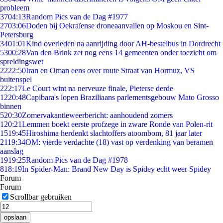
probleem
37
04:13
Random Pics van de Dag #1977
27
03:06
Doden bij Oekraïense droneaanvallen op Moskou en Sint-
Petersburg
34
01:01
Kind overleden na aanrijding door AH-bestelbus in Dordrecht
53
00:28
Van den Brink zet nog eens 14 gemeenten onder toezicht om
spreidingswet
22
22:50
Iran en Oman eens over route Straat van Hormuz, VS
buitenspel
2
22:17
Le Court wint na nerveuze finale, Pieterse derde
12
20:48
Capibara's lopen Braziliaans parlementsgebouw Mato Grosso
binnen
5
20:30
Zomervakantieweerbericht: aanhoudend zomers
1
20:21
Lemmen boekt eerste profzege in zware Ronde van Polen-rit
15
19:45
Hiroshima herdenkt slachtoffers atoombom, 81 jaar later
21
19:34
OM: vierde verdachte (18) vast op verdenking van beramen
aanslag
19
19:25
Random Pics van de Dag #1978
8
18:19
In Spider-Man: Brand New Day is Spidey echt weer Spidey
Forum
Forum
Scrollbar gebruiken
opslaan