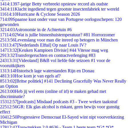
14
14:13
97-jarige Betty verbreekt opnieuw record als oudste
34
14:11
Klacht ingediend tegen grootste insectenfabriek ter wereld
116
14:10
Hurricane & Cyclone Season 2026
7
14:09
Spaanse kust onder vuur van Portugese oorlogsschepen: 120
gewonden
32
14:03
Astronomie in de Achtertuin #6
171
14:02
Wat is jullie binnenhuistemperatuur? #81 Horrorzomer
25
13:56
Levenslang voor man die inreed op betogers in München
131
13:47
[Nederlands Elftal] Op naar Louis IV?
147
13:32
[Keuken Kampioen Divisie] #44 Vitesse mag weg
29
13:32
Transfergeruchten en contractverlenging #83
243
13:31
[Videoland] B&B vol liefde 6de seizoen #1 voor de
vooruitkijkers
13
13:14
Historisch lage waterstanden Rijn en Donau
48
13:10
Hoe kom je van egels af?
85
13:02
[Britse politiek] #141 Declining Gracefully Was Never Really
an Option
26
13:00
Heb jij wel eens (online of irl) te maken gehad met
discriminatie?
153
12:57
[podcasts] Misdaad podcasts #3 - Twee weken taakstraf
225
12:56
GR: Elk glas alcohol is riskant, geen bewijs voor gunstig
effect
104
12:50
Progressieve Democraat El-Sayed wint nipt voorverkiezing
Michigan
178
12:42
Touwtrekken 2.0 #636 - Team 1 beste team *G* *O*