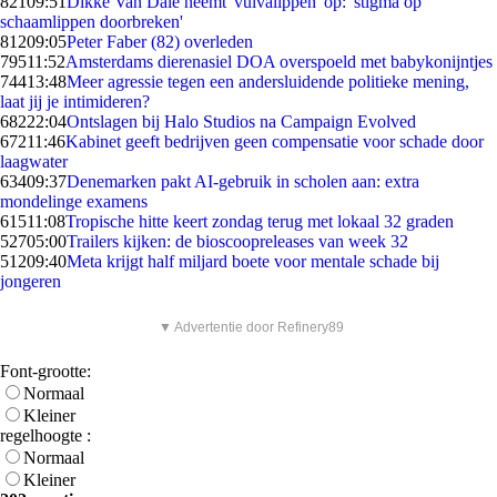
821
09:51
Dikke Van Dale neemt 'vulvalippen' op: 'stigma op
schaamlippen doorbreken'
812
09:05
Peter Faber (82) overleden
795
11:52
Amsterdams dierenasiel DOA overspoeld met babykonijntjes
744
13:48
Meer agressie tegen een andersluidende politieke mening,
laat jij je intimideren?
682
22:04
Ontslagen bij Halo Studios na Campaign Evolved
672
11:46
Kabinet geeft bedrijven geen compensatie voor schade door
laagwater
634
09:37
Denemarken pakt AI-gebruik in scholen aan: extra
mondelinge examens
615
11:08
Tropische hitte keert zondag terug met lokaal 32 graden
527
05:00
Trailers kijken: de bioscoopreleases van week 32
512
09:40
Meta krijgt half miljard boete voor mentale schade bij
jongeren
▼ Advertentie door Refinery89
Font-grootte:
Normaal
Kleiner
regelhoogte :
Normaal
Kleiner