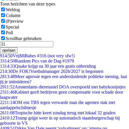
Toon berichten van deze types
Weblog
Column
(P)review
Special
Poll
Scrollbar gebruiken
opslaan
9
14:50
VrijMiBabes #316 (not very sfw!)
33
14:50
Random Pics van de Dag #1979
13
14:33
Quake krijgt na 30 jaar een gratis uitbreiding
2
14:30
De FOK!Voetbalmanager 2026/2027 is begonnen
28
13:48
Meer agressie tegen een andersluidende politieke mening, laat
jij je intimideren?
29
11:52
Amsterdams dierenasiel DOA overspoeld met babykonijntjes
23
11:46
Kabinet geeft bedrijven geen compensatie voor schade door
laagwater
22
11:14
OM eist TBS tegen verwarde man die agenten stak met
aardappelschilmesje
26
11:08
Tropische hitte keert zondag terug met lokaal 32 graden
24
10:12
Trump grijpt weer in op automatisch staatsburgerschap bij
geboorte in VS
44
09:51
Dikke Van Dale neemt 'vulvalippen' op: 'stigma op