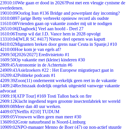
239
10:10
Wie gaan er dood in 2026?Post met een vleugje cynisme de
overledenen.
190
10:09
Oorlog Iran #136 Bridge and powerplant day incoming?
10
10:08
97-jarige Betty verbreekt opnieuw record als oudste
116
10:08
Vrienden gaan op vakantie zonder mij uit te nodigen
265
10:06
[Dagboek] Veel aan hoofd - Deel 27
16
10:06
Trump wil dat J.D. Vance hem in 2028 opvolgt
133
10:04
[WLR SC #417] Nieuw deel openen was kaputt
94
10:02
Migranten breken door grens naar Ceuta in Spanje,l #10
42
10:00
Hoe kom je van egels af?
29
09:50
[2026/2027] Eredivisietoto #1
16
09:50
Op vakantie met (kleine) kinderen #30
28
09:45
Astronomie in de Achtertuin #6
249
09:43
Asielzoekers #22 : Het Europese migratiepact gaat in
162
09:42
Politieke podcasts #1
42
09:39
Zoon(11) onderneemt werkelijk geen reet in de vakantie
14
09:24
Rechtszaak dodelijk ongeluk uitgesteld vanwege vakantie
advocaat
19
09:19
[ATP Tour] #169 Tosti Tallon back on fire
29
09:12
Klacht ingediend tegen grootste insectenfabriek ter wereld
80
09:08
Meer dan 40 uur werken.
44
09:07
[Netflix #210] TUDUM
19
09:05
Vrouwen willen geen man meer #30
136
09:02
Grote natuurbrand in Noord-Limburg
109
09:02
NPO-manager Menno de Boer (47) op non-actief stuurde