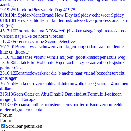
aanslag
19
19:25
Random Pics van de Dag #1978
8
18:19
In Spider-Man: Brand New Day is Spidey echt weer Spidey
6
18:18
Nieuw slachtoffer in kindermisbruikzaak zorgprofessional Jan
B. (66)
45
17:10
Doorwerken na AOW-leeftijd vaker vastgelegd in cao's, moet
werken na je 67e de norm worden?
1
17:07
Forensics: Crime Scene Detective
56
17:01
Boeren waarschuwen voor lagere oogst door aanhoudende
hitte en droogte
17
16:41
Italiaanse vrouw wint 1 miljoen, gooit kraslot per abuis weg
18
16:36
Datalek bij Bol en de Bijenkorf na cyberaanval op logistiek
partner Ceva
23
16:12
Zorgmedewerkster die 's nachts haar vriend bezocht terecht
ontslagen
36
15:56
Hackers roven Coldcard-bitcoinwallets leeg voor 114 miljoen
dollar
3
15:13
Geen Qatar en Abu Dhabi? Dan eindigt Formule 1-seizoen
mogelijk in Europa
31
13:00
Spaanse politie: minstens tien voor terrorisme veroordeelden
onder migranten Ceuta
Forum
Forum
Scrollbar gebruiken