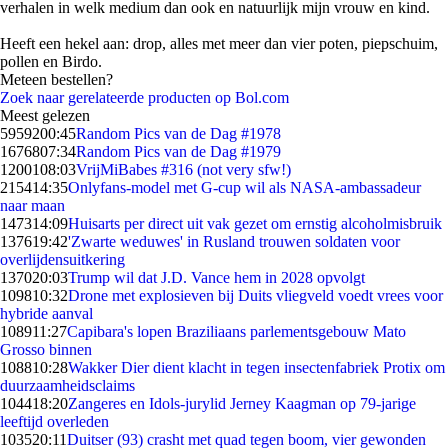
verhalen in welk medium dan ook en natuurlijk mijn vrouw en kind.
Heeft een hekel aan: drop, alles met meer dan vier poten, piepschuim,
pollen en Birdo.
Meteen bestellen?
Zoek naar gerelateerde producten op Bol.com
Meest gelezen
59592
00:45
Random Pics van de Dag #1978
16768
07:34
Random Pics van de Dag #1979
12001
08:03
VrijMiBabes #316 (not very sfw!)
2154
14:35
Onlyfans-model met G-cup wil als NASA-ambassadeur
naar maan
1473
14:09
Huisarts per direct uit vak gezet om ernstig alcoholmisbruik
1376
19:42
'Zwarte weduwes' in Rusland trouwen soldaten voor
overlijdensuitkering
1370
20:03
Trump wil dat J.D. Vance hem in 2028 opvolgt
1098
10:32
Drone met explosieven bij Duits vliegveld voedt vrees voor
hybride aanval
1089
11:27
Capibara's lopen Braziliaans parlementsgebouw Mato
Grosso binnen
1088
10:28
Wakker Dier dient klacht in tegen insectenfabriek Protix om
duurzaamheidsclaims
1044
18:20
Zangeres en Idols-jurylid Jerney Kaagman op 79-jarige
leeftijd overleden
1035
20:11
Duitser (93) crasht met quad tegen boom, vier gewonden