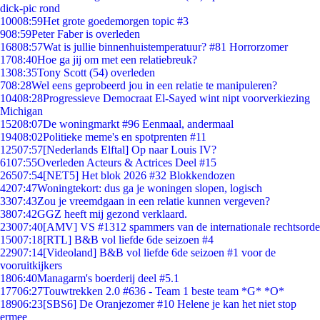
dick-pic rond
100
08:59
Het grote goedemorgen topic #3
9
08:59
Peter Faber is overleden
168
08:57
Wat is jullie binnenhuistemperatuur? #81 Horrorzomer
17
08:40
Hoe ga jij om met een relatiebreuk?
13
08:35
Tony Scott (54) overleden
7
08:28
Wel eens geprobeerd jou in een relatie te manipuleren?
104
08:28
Progressieve Democraat El-Sayed wint nipt voorverkiezing
Michigan
152
08:07
De woningmarkt #96 Eenmaal, andermaal
194
08:02
Politieke meme's en spotprenten #11
125
07:57
[Nederlands Elftal] Op naar Louis IV?
61
07:55
Overleden Acteurs & Actrices Deel #15
265
07:54
[NET5] Het blok 2026 #32 Blokkendozen
42
07:47
Woningtekort: dus ga je woningen slopen, logisch
33
07:43
Zou je vreemdgaan in een relatie kunnen vergeven?
38
07:42
GGZ heeft mij gezond verklaard.
230
07:40
[AMV] VS #1312 spammers van de internationale rechtsorde
150
07:18
[RTL] B&B vol liefde 6de seizoen #4
229
07:14
[Videoland] B&B vol liefde 6de seizoen #1 voor de
vooruitkijkers
18
06:40
Managarm's boerderij deel #5.1
177
06:27
Touwtrekken 2.0 #636 - Team 1 beste team *G* *O*
189
06:23
[SBS6] De Oranjezomer #10 Helene je kan het niet stop
ermee