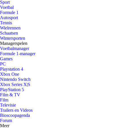
Sport
Voetbal
Formule 1
Autosport
Tennis
Wielrennen
Schaatsen
Wintersporten
Managerspelen
Voetbalmanager
Formule 1-manager
Games
PC
Playstation 4
Xbox One
Nintendo Switch
Xbox Series X|S
PlayStation 5
Film & TV
Film
Televisie
Trailers en Videos
Bioscoopagenda
Forum
Meer