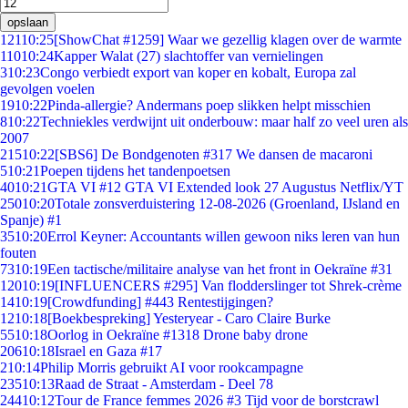
opslaan
121
10:25
[ShowChat #1259] Waar we gezellig klagen over de warmte
110
10:24
Kapper Walat (27) slachtoffer van vernielingen
3
10:23
Congo verbiedt export van koper en kobalt, Europa zal
gevolgen voelen
19
10:22
Pinda-allergie? Andermans poep slikken helpt misschien
8
10:22
Techniekles verdwijnt uit onderbouw: maar half zo veel uren als
2007
215
10:22
[SBS6] De Bondgenoten #317 We dansen de macaroni
5
10:21
Poepen tijdens het tandenpoetsen
40
10:21
GTA VI #12 GTA VI Extended look 27 Augustus Netflix/YT
250
10:20
Totale zonsverduistering 12-08-2026 (Groenland, IJsland en
Spanje) #1
35
10:20
Errol Keyner: Accountants willen gewoon niks leren van hun
fouten
73
10:19
Een tactische/militaire analyse van het front in Oekraïne #31
120
10:19
[INFLUENCERS #295] Van flodderslinger tot Shrek-crème
14
10:19
[Crowdfunding] #443 Rentestijgingen?
12
10:18
[Boekbespreking] Yesteryear - Caro Claire Burke
55
10:18
Oorlog in Oekraïne #1318 Drone baby drone
206
10:18
Israel en Gaza #17
2
10:14
Philip Morris gebruikt AI voor rookcampagne
235
10:13
Raad de Straat - Amsterdam - Deel 78
244
10:12
Tour de France femmes 2026 #3 Tijd voor de borstcrawl