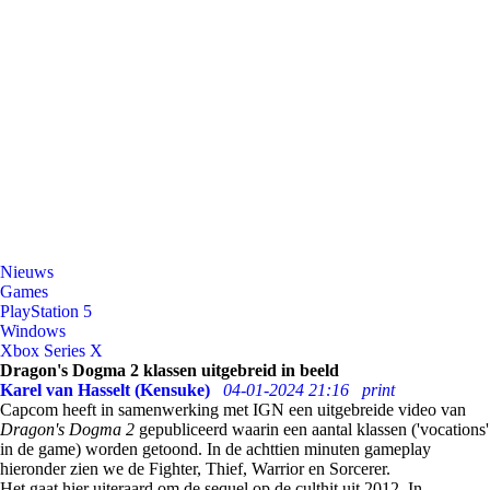
Nieuws
Games
PlayStation 5
Windows
Xbox Series X
Dragon's Dogma 2 klassen uitgebreid in beeld
Karel van Hasselt (Kensuke)
04-01-2024 21:16
print
Capcom heeft in samenwerking met IGN een uitgebreide video van
Dragon's Dogma 2
gepubliceerd waarin een aantal klassen ('vocations'
in de game) worden getoond. In de achttien minuten gameplay
hieronder zien we de Fighter, Thief, Warrior en Sorcerer.
Het gaat hier uiteraard om de sequel op de culthit uit 2012. In