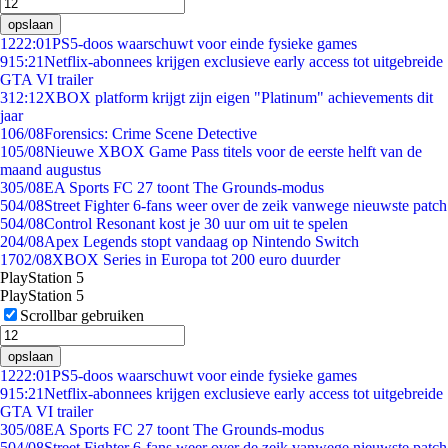
opslaan
12
22:01
PS5-doos waarschuwt voor einde fysieke games
9
15:21
Netflix-abonnees krijgen exclusieve early access tot uitgebreide
GTA VI trailer
3
12:12
XBOX platform krijgt zijn eigen "Platinum" achievements dit
jaar
1
06/08
Forensics: Crime Scene Detective
1
05/08
Nieuwe XBOX Game Pass titels voor de eerste helft van de
maand augustus
3
05/08
EA Sports FC 27 toont The Grounds-modus
5
04/08
Street Fighter 6-fans weer over de zeik vanwege nieuwste patch
5
04/08
Control Resonant kost je 30 uur om uit te spelen
2
04/08
Apex Legends stopt vandaag op Nintendo Switch
17
02/08
XBOX Series in Europa tot 200 euro duurder
PlayStation 5
PlayStation 5
Scrollbar gebruiken
opslaan
12
22:01
PS5-doos waarschuwt voor einde fysieke games
9
15:21
Netflix-abonnees krijgen exclusieve early access tot uitgebreide
GTA VI trailer
3
05/08
EA Sports FC 27 toont The Grounds-modus
5
04/08
Street Fighter 6-fans weer over de zeik vanwege nieuwste patch