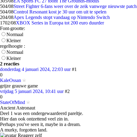
3
05/08
EA Sports FC 27 toont The Grounds-modus
5
04/08
Street Fighter 6-fans weer over de zeik vanwege nieuwste patch
5
04/08
Control Resonant kost je 30 uur om uit te spelen
2
04/08
Apex Legends stopt vandaag op Nintendo Switch
17
02/08
XBOX Series in Europa tot 200 euro duurder
Font-grootte:
Normaal
Kleiner
regelhoogte :
Normaal
Kleiner
2 reacties
donderdag 4 januari 2024, 22:03 uur
#1
0
KaleOssan
grijze grauwe game
vrijdag 5 januari 2024, 10:41 uur
#2
0
StateOfMind
Ancient Astronaut
Deel 1 was een ondergewaardeerd pareltje.
Hier dan ook ontzettend veel zin in.
Perhaps you've seen it, maybe in a dream.
A murky, forgotten land.
Reageer zelf