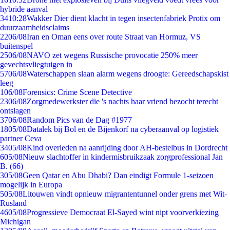
hybride aanval
34
10:28
Wakker Dier dient klacht in tegen insectenfabriek Protix om
duurzaamheidsclaims
22
06/08
Iran en Oman eens over route Straat van Hormuz, VS
buitenspel
25
06/08
NAVO zet wegens Russische provocatie 250% meer
gevechtsvliegtuigen in
57
06/08
Waterschappen slaan alarm wegens droogte: Gereedschapskist
leeg
1
06/08
Forensics: Crime Scene Detective
23
06/08
Zorgmedewerkster die 's nachts haar vriend bezocht terecht
ontslagen
37
06/08
Random Pics van de Dag #1977
18
05/08
Datalek bij Bol en de Bijenkorf na cyberaanval op logistiek
partner Ceva
34
05/08
Kind overleden na aanrijding door AH-bestelbus in Dordrecht
6
05/08
Nieuw slachtoffer in kindermisbruikzaak zorgprofessional Jan
B. (66)
3
05/08
Geen Qatar en Abu Dhabi? Dan eindigt Formule 1-seizoen
mogelijk in Europa
5
05/08
Litouwen vindt opnieuw migrantentunnel onder grens met Wit-
Rusland
46
05/08
Progressieve Democraat El-Sayed wint nipt voorverkiezing
Michigan