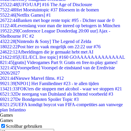
255
22:48
[UFO/UAP] #16 The Age of Disclosure
75
22:48
Het Moestuintopic #37 Bloesem in de bomen
55
22:46
[Netflix Games] #1
267
22:44
Banken met hoge rente topic #95 - Dichter naar de 0
11
22:40
Levenslang voor man die inreed op betogers in München
195
22:29
[Conference League Donderdag 20:00 uur] Ajax -
Shelbourne FC #2
43
22:28
[Nintendo & Sony] The Legend of Zelda
180
22:22
Post hier zo vaak mogelijk om 22:22 uur #76
246
22:12
Afbeeldingen die je gemaakt hebt met AI
216
22:05
[UEL/ECL live topic] #160 GOAAAAAAAAAAAAAL
8
21:45
[gratis] Videogames Part 9: Gratis en free-to-play games!
32
21:45
[Voorspellen] Voorspel de eindstand van de Eredivisie
2026/2027
20
21:44
Nieuwe Marvel films. #12
99
21:39
[NPO1] Het Familiediner #23 - te allen tijden
134
21:33
FOK!ers die stoppen met alcohol - waar we stoppen #21
65
21:32
De neergang van Duitsland als lichtend voorbeeld #3
69
21:27
De Bondgenoten Spoiler Topic #3
83
21:25
UEFA kondigt boycot van FIFA-competities aan vanwege
plan Infantino
Games
Games
Scrollbar gebruiken