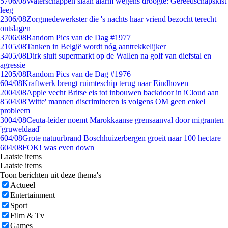
57
06/08
Waterschappen slaan alarm wegens droogte: Gereedschapskist
leeg
23
06/08
Zorgmedewerkster die 's nachts haar vriend bezocht terecht
ontslagen
37
06/08
Random Pics van de Dag #1977
21
05/08
Tanken in België wordt nóg aantrekkelijker
34
05/08
Dirk sluit supermarkt op de Wallen na golf van diefstal en
agressie
12
05/08
Random Pics van de Dag #1976
6
04/08
Kraftwerk brengt ruimteschip terug naar Eindhoven
20
04/08
Apple vecht Britse eis tot inbouwen backdoor in iCloud aan
85
04/08
'Witte' mannen discrimineren is volgens OM geen enkel
probleem
30
04/08
Ceuta-leider noemt Marokkaanse grensaanval door migranten
'gruweldaad'
6
04/08
Grote natuurbrand Boschhuizerbergen groeit naar 100 hectare
6
04/08
FOK! was even down
Laatste items
Laatste items
Toon berichten uit deze thema's
Actueel
Entertainment
Sport
Film & Tv
Games