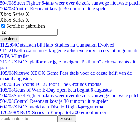
5
04/08
Street Fighter 6-fans weer over de zeik vanwege nieuwste patch
5
04/08
Control Resonant kost je 30 uur om uit te spelen
Xbox Series X
Xbox Series X
Scrollbar gebruiken
opslaan
11
22:04
Ontslagen bij Halo Studios na Campaign Evolved
9
15:21
Netflix-abonnees krijgen exclusieve early access tot uitgebreide
GTA VI trailer
3
12:12
XBOX platform krijgt zijn eigen "Platinum" achievements dit
jaar
1
05/08
Nieuwe XBOX Game Pass titels voor de eerste helft van de
maand augustus
3
05/08
EA Sports FC 27 toont The Grounds-modus
1
05/08
Gears of War: E-Day open beta begint 6 augustus
5
04/08
Street Fighter 6-fans weer over de zeik vanwege nieuwste patch
5
04/08
Control Resonant kost je 30 uur om uit te spelen
6
04/08
XBOX werkt aan Disc to Digital-programma
17
02/08
XBOX Series in Europa tot 200 euro duurder