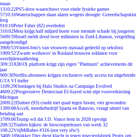
maan
13
10:22
PS5-doos waarschuwt voor einde fysieke games
57
10:16
Waterschappen slaan alarm wegens droogte: Gereedschapskist
leeg
9
10:10
Peter Faber (82) overleden
3
10:02
Meta krijgt half miljard boete voor mentale schade bij jongeren
56
09:59
Israël meldt dood twee militairen in Zuid-Libanon, vergelding
aangekondigd
39
09:53
Vinted-foto's van vrouwen massaal gedeeld op seksfora
19
09:52
'Zwarte weduwes' in Rusland trouwen soldaten voor
overlijdensuitkering
3
09:33
XBOX platform krijgt zijn eigen "Platinum" achievements dit
jaar
9
09:30
Netflix-abonnees krijgen exclusieve early access tot uitgebreide
GTA VI trailer
11
09:29
Ontslagen bij Halo Studios na Campaign Evolved
46
09:22
Progressieve Democraat El-Sayed wint nipt voorverkiezing
Michigan
20
09:22
Duitser (93) crasht met quad tegen boom, vier gewonden
13
09:08
Accell, moederbedrijf Sparta en Batavus, vraagt uitstel van
betaling aan
37
09:06
Trump wil dat J.D. Vance hem in 2028 opvolgt
2
08:52
Trailers kijken: de bioscoopreleases van week 32
1
08:22
VrijMiBabes #316 (not very sfw!)
34
08:18
Wakker Dier dient klacht in tegen insectenfabriek Protix om