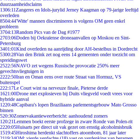
duurzaamheidsclaims
13
06:11
Zangeres en Idols-jurylid Jerney Kaagman op 79-jarige leeftijd
overleden
85
04:44
'Witte' mannen discrimineren is volgens OM geen enkel
probleem
37
04:13
Random Pics van de Dag #1977
27
03:06
Doden bij Oekraïense droneaanvallen op Moskou en Sint-
Petersburg
34
01:01
Kind overleden na aanrijding door AH-bestelbus in Dordrecht
53
00:28
Van den Brink zet nog eens 14 gemeenten onder toezicht om
spreidingswet
25
22:56
NAVO zet wegens Russische provocatie 250% meer
gevechtsvliegtuigen in
22
22:50
Iran en Oman eens over route Straat van Hormuz, VS
buitenspel
2
22:17
Le Court wint na nerveuze finale, Pieterse derde
16
21:00
Drone met explosieven bij Duits vliegveld voedt vrees voor
hybride aanval
12
20:48
Capibara's lopen Braziliaans parlementsgebouw Mato Grosso
binnen
5
20:30
Zomervakantieweerbericht: aanhoudend zomers
1
20:21
Lemmen boekt eerste profzege in zware Ronde van Polen-rit
22
20:05
Huisarts per direct uit vak gezet om ernstig alcoholmisbruik
15
19:45
Hiroshima herdenkt slachtoffers atoombom, 81 jaar later
21
19:34
OM: vierde verdachte (18) vast op verdenking van beramen