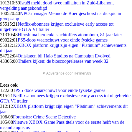
1013
10:59
Israël meldt dood twee militairen in Zuid-Libanon,
vergelding aangekondigd
1005
20:40
NPO-manager Menno de Boer geschorst na dickpic in
groepsapp
955
15:21
Netflix-abonnees krijgen exclusieve early access tot
uitgebreide GTA VI trailer
713
10:48
Hiroshima herdenkt slachtoffers atoombom, 81 jaar later
690
22:01
PS5-doos waarschuwt voor einde fysieke games
550
12:12
XBOX platform krijgt zijn eigen "Platinum" achievements
dit jaar
547
22:04
Ontslagen bij Halo Studios na Campaign Evolved
433
05:00
Trailers kijken: de bioscoopreleases van week 32
▼ Advertentie door Refinery89
Lees ook
12
22:01
PS5-doos waarschuwt voor einde fysieke games
9
15:21
Netflix-abonnees krijgen exclusieve early access tot uitgebreide
GTA VI trailer
3
12:12
XBOX platform krijgt zijn eigen "Platinum" achievements dit
jaar
1
06/08
Forensics: Crime Scene Detective
1
05/08
Nieuwe XBOX Game Pass titels voor de eerste helft van de
maand augustus