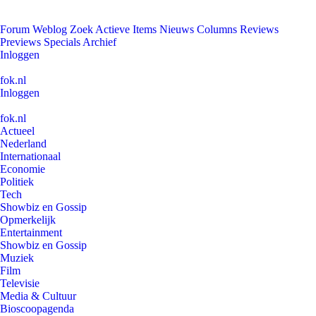
Forum
Weblog
Zoek
Actieve Items
Nieuws
Columns
Reviews
Previews
Specials
Archief
Inloggen
fok.nl
Inloggen
fok.nl
Actueel
Nederland
Internationaal
Economie
Politiek
Tech
Showbiz en Gossip
Opmerkelijk
Entertainment
Showbiz en Gossip
Muziek
Film
Televisie
Media & Cultuur
Bioscoopagenda