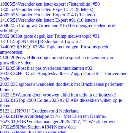
198
05:54
Verander een letter expert (7lettereditie) #50
13
05:53
Verander één letter. Expert # 75 (8 letters)
48
05:52
Verander één letter: Expert #143 (9 letters)
141
05:51
Verander één letter: Expert #91 (10 letters)
204
02:55
Trump wil Groenland #16 Het opengrensbeleid is de
schuldige
50
02:08
Het grote dagelijkse Trump nieuws topic #31
181
01:55
[ONLINE] Roddelpraat Topic #21
144
00:29
[AKQ] #3384 Topic met vragen. En soms goede
antwoorden.
51
00:26
Perez Hilton opgenomen op spoed na uitzenden van
gruwelijke video
274
23:56
Post hier pas overleden muzikanten #32
203
23:24
Het Grote Songfestivalfeest Ziggo Dome #5 13 november
2026
20
23:23
Capibara's wandelen doodleuk het Braziliaanse parlement
binnen
18
23:19
Waarom doen vrouwen altijd hun telly in de kontzak?
233
23:16
Top 2000 Editie 2025 #243 Alle dikzakken willen op je
lijken
51
23:11
[NPO1] Goedenavond Nederland
254
23:11
De Avondetappe #176 - Met Ellen ten Damme.
76
23:01
[FOK!Voetbalmanager 2026/2027] #1 We zijn er weer
179
22:56
[PlayStation #184] Nieuw deel
60
22:52
Jerney Kaagman overleden