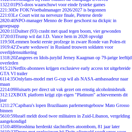
13
22:01
PS5-doos waarschuwt voor einde fysieke games
2
21:30
De FOK!Voetbalmanager 2026/2027 is begonnen
2
21:03
Le Court wint na nerveuze finale, Pieterse derde
28
20:40
NPO-manager Menno de Boer geschorst na dickpic in
groepsapp
20
20:11
Duitser (93) crasht met quad tegen boom, vier gewonden
37
20:03
Trump wil dat J.D. Vance hem in 2028 opvolgt
1
19:50
Lemmen boekt eerste profzege in zware Ronde van Polen-rit
19
19:42
'Zwarte weduwes' in Rusland trouwen soldaten voor
overlijdensuitkering
13
18:20
Zangeres en Idols-jurylid Jerney Kaagman op 79-jarige leeftijd
overleden
9
15:21
Netflix-abonnees krijgen exclusieve early access tot uitgebreide
GTA VI trailer
61
14:35
Onlyfans-model met G-cup wil als NASA-ambassadeur naar
maan
22
14:09
Huisarts per direct uit vak gezet om ernstig alcoholmisbruik
3
12:12
XBOX platform krijgt zijn eigen "Platinum" achievements dit
jaar
12
11:27
Capibara's lopen Braziliaans parlementsgebouw Mato Grosso
binnen
56
10:59
Israël meldt dood twee militairen in Zuid-Libanon, vergelding
aangekondigd
15
10:48
Hiroshima herdenkt slachtoffers atoombom, 81 jaar later
16
10:32
Drone met explosieven bij Duits vliegveld voedt vrees voor