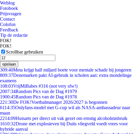
Weblog
Fotoboek
Prijsvragen
Contact
Colofon
Feedback
Tip de redactie
FOK!
FOK!
Scrollbar gebruiken
opslaan
3
09:40
Meta krijgt half miljard boete voor mentale schade bij jongeren
8
09:37
Denemarken pakt AI-gebruik in scholen aan: extra mondelinge
examens
1
08:03
VrijMiBabes #316 (not very sfw!)
20
07:34
Random Pics van de Dag #1979
19
00:45
Random Pics van de Dag #1978
2
21:30
De FOK!Voetbalmanager 2026/2027 is begonnen
61
14:35
Onlyfans-model met G-cup wil als NASA-ambassadeur naar
maan
22
14:09
Huisarts per direct uit vak gezet om ernstig alcoholmisbruik
16
10:32
Drone met explosieven bij Duits vliegveld voedt vrees voor
hybride aanval