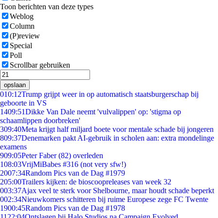
Toon berichten van deze types
Weblog
Column
(P)review
Special
Poll
Scrollbar gebruiken
opslaan
0
10:12
Trump grijpt weer in op automatisch staatsburgerschap bij
geboorte in VS
14
09:51
Dikke Van Dale neemt 'vulvalippen' op: 'stigma op
schaamlippen doorbreken'
3
09:40
Meta krijgt half miljard boete voor mentale schade bij jongeren
8
09:37
Denemarken pakt AI-gebruik in scholen aan: extra mondelinge
examens
9
09:05
Peter Faber (82) overleden
1
08:03
VrijMiBabes #316 (not very sfw!)
20
07:34
Random Pics van de Dag #1979
2
05:00
Trailers kijken: de bioscoopreleases van week 32
0
03:37
Ajax veel te sterk voor Shelbourne, maar houdt schade beperkt
0
02:34
Nieuwkomers schitteren bij ruime Europese zege FC Twente
19
00:45
Random Pics van de Dag #1978
11
22:04
Ontslagen bij Halo Studios na Campaign Evolved