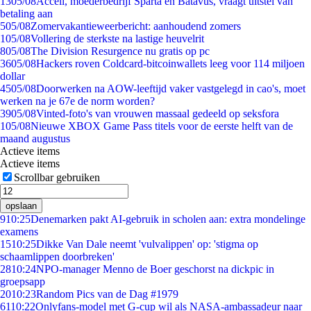
13
05/08
Accell, moederbedrijf Sparta en Batavus, vraagt uitstel van
betaling aan
5
05/08
Zomervakantieweerbericht: aanhoudend zomers
1
05/08
Vollering de sterkste na lastige heuvelrit
8
05/08
The Division Resurgence nu gratis op pc
36
05/08
Hackers roven Coldcard-bitcoinwallets leeg voor 114 miljoen
dollar
45
05/08
Doorwerken na AOW-leeftijd vaker vastgelegd in cao's, moet
werken na je 67e de norm worden?
39
05/08
Vinted-foto's van vrouwen massaal gedeeld op seksfora
1
05/08
Nieuwe XBOX Game Pass titels voor de eerste helft van de
maand augustus
Actieve items
Actieve items
Scrollbar gebruiken
opslaan
9
10:25
Denemarken pakt AI-gebruik in scholen aan: extra mondelinge
examens
15
10:25
Dikke Van Dale neemt 'vulvalippen' op: 'stigma op
schaamlippen doorbreken'
28
10:24
NPO-manager Menno de Boer geschorst na dickpic in
groepsapp
20
10:23
Random Pics van de Dag #1979
61
10:22
Onlyfans-model met G-cup wil als NASA-ambassadeur naar