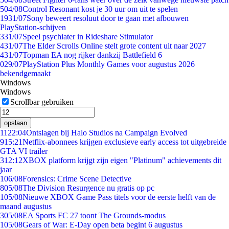
5
04/08
Control Resonant kost je 30 uur om uit te spelen
19
31/07
Sony beweert resoluut door te gaan met afbouwen
PlayStation-schijven
3
31/07
Speel psychiater in Rideshare Stimulator
4
31/07
The Elder Scrolls Online stelt grote content uit naar 2027
4
31/07
Topman EA nog rijker dankzij Battlefield 6
0
29/07
PlayStation Plus Monthly Games voor augustus 2026
bekendgemaakt
Windows
Windows
Scrollbar gebruiken
opslaan
11
22:04
Ontslagen bij Halo Studios na Campaign Evolved
9
15:21
Netflix-abonnees krijgen exclusieve early access tot uitgebreide
GTA VI trailer
3
12:12
XBOX platform krijgt zijn eigen "Platinum" achievements dit
jaar
1
06/08
Forensics: Crime Scene Detective
8
05/08
The Division Resurgence nu gratis op pc
1
05/08
Nieuwe XBOX Game Pass titels voor de eerste helft van de
maand augustus
3
05/08
EA Sports FC 27 toont The Grounds-modus
1
05/08
Gears of War: E-Day open beta begint 6 augustus