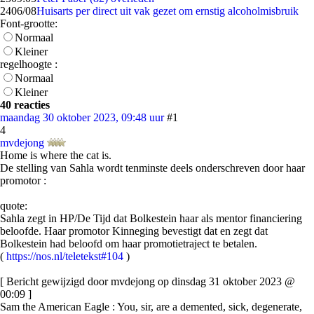
24
06/08
Huisarts per direct uit vak gezet om ernstig alcoholmisbruik
Font-grootte:
Normaal
Kleiner
regelhoogte :
Normaal
Kleiner
40 reacties
maandag 30 oktober 2023, 09:48 uur
#1
4
mvdejong
Home is where the cat is.
De stelling van Sahla wordt tenminste deels onderschreven door haar
promotor :
quote:
Sahla zegt in HP/De Tijd dat Bolkestein haar als mentor financiering
beloofde. Haar promotor Kinneging bevestigt dat en zegt dat
Bolkestein had beloofd om haar promotietraject te betalen.
(
https://nos.nl/teletekst#104
)
[ Bericht gewijzigd door mvdejong op dinsdag 31 oktober 2023 @
00:09 ]
Sam the American Eagle : You, sir, are a demented, sick, degenerate,