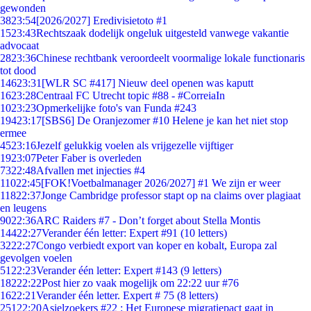
gewonden
38
23:54
[2026/2027] Eredivisietoto #1
15
23:43
Rechtszaak dodelijk ongeluk uitgesteld vanwege vakantie
advocaat
28
23:36
Chinese rechtbank veroordeelt voormalige lokale functionaris
tot dood
146
23:31
[WLR SC #417] Nieuw deel openen was kaputt
16
23:28
Centraal FC Utrecht topic #88 - #CorreiaIn
10
23:23
Opmerkelijke foto's van Funda #243
194
23:17
[SBS6] De Oranjezomer #10 Helene je kan het niet stop
ermee
45
23:16
Jezelf gelukkig voelen als vrijgezelle vijftiger
19
23:07
Peter Faber is overleden
73
22:48
Afvallen met injecties #4
110
22:45
[FOK!Voetbalmanager 2026/2027] #1 We zijn er weer
118
22:37
Jonge Cambridge professor stapt op na claims over plagiaat
en leugens
90
22:36
ARC Raiders #7 - Don’t forget about Stella Montis
144
22:27
Verander één letter: Expert #91 (10 letters)
32
22:27
Congo verbiedt export van koper en kobalt, Europa zal
gevolgen voelen
51
22:23
Verander één letter: Expert #143 (9 letters)
182
22:22
Post hier zo vaak mogelijk om 22:22 uur #76
16
22:21
Verander één letter. Expert # 75 (8 letters)
251
22:20
Asielzoekers #22 : Het Europese migratiepact gaat in