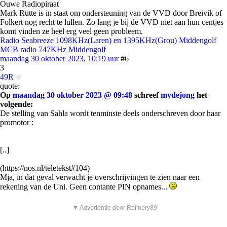
Ouwe Radiopiraat
Mark Rutte is in staat om ondersteuning van de VVD door Breivik of
Folkert nog recht te lullen. Zo lang je bij de VVD niet aan hun centjes
komt vinden ze heel erg veel geen probleem.
Radio Seabreeze 1098KHz(Laren) en 1395KHz(Grou) Middengolf
MCB radio 747KHz Middengolf
maandag 30 oktober 2023, 10:19 uur
#6
3
49R
quote:
Op
maandag 30 oktober 2023 @ 09:48
schreef
mvdejong
het
volgende:
De stelling van Sahla wordt tenminste deels onderschreven door haar
promotor :
[..]
(https://nos.nl/teletekst#104)
Mja, in dat geval verwacht je overschrijvingen te zien naar een
rekening van de Uni. Geen contante PIN opnames...
▼ Advertentie door Refinery89