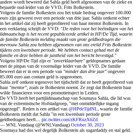
andere wordt beweerd dat Sahla geld heeft afgenomen van de zieke en
bejaarde oud-leider van de VVD, Frits Bolkestein.
Volgens de familie Bolkestein zou het totale bedrag ongeveer 100.000
euro zijn geweest over een periode van drie jaar. Sahla ontkent echter
in het artikel dat zij heeft geprofiteerd van haar mentor Bolkestein. In
een verklaring schrijft de VVD:
"De reden voor het beëindigen van het
lidmaatschap is het recent gepubliceerde artikel in HP/De Tijd, waarin
de familie Bolkestein melding maakt van grote geldbedragen die
mevrouw Sahla zou hebben afgenomen van ons erelid Frits Bolkestein
tijdens een kwetsbare periode. We hebben contact gehad met de
familie en deze hebben de juistheid van het bericht bevestigd."
Volgens HP/De Tijd zijn er
"onverklaarbare"
geldopnames gedaan
met de pinpas van de voormalige leider van de VVD. De familie
beweert dat er in een periode van
"minder dan drie jaar"
ongeveer
85.000 euro aan contant geld is opgenomen.
Sahla zelf ontkent tegenover het tijdschrift dat ze heeft geprofiteerd van
haar
"mentor",
zoals ze Bolkestein noemt. Ze zegt dat Bolkestein haar
wilde financieren voor een promotietraject in Leiden.
De VVD heeft het partijlidmaatschap van Soumaya Sahla, die lid was
van de extremistische Hofstadgroep, "met onmiddellijke ingang
opgezegd". Reden is een artikel van
@HPdeTijdNL
, waarin de familie
Bolkestein meldt dat Sahla "in een kwetsbare periode grote
geldbedragen heeft…
pic.twitter.com/zKFRuzX6Zd
— WNL Vandaag (@WNLVandaag)
October 30, 2023
Soumaya had dus wel degelijk Bolkestein als sugardaddy en stal geld.