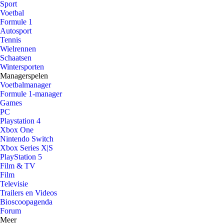
Sport
Voetbal
Formule 1
Autosport
Tennis
Wielrennen
Schaatsen
Wintersporten
Managerspelen
Voetbalmanager
Formule 1-manager
Games
PC
Playstation 4
Xbox One
Nintendo Switch
Xbox Series X|S
PlayStation 5
Film & TV
Film
Televisie
Trailers en Videos
Bioscoopagenda
Forum
Meer