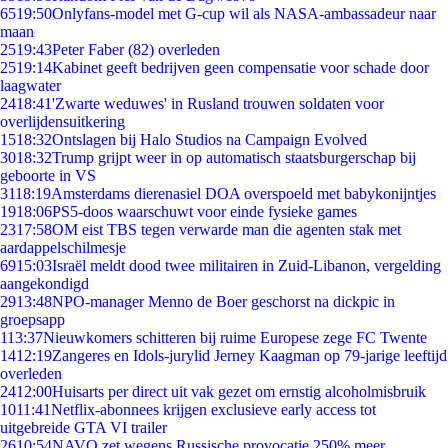
65
19:50
Onlyfans-model met G-cup wil als NASA-ambassadeur naar
maan
25
19:43
Peter Faber (82) overleden
25
19:14
Kabinet geeft bedrijven geen compensatie voor schade door
laagwater
24
18:41
'Zwarte weduwes' in Rusland trouwen soldaten voor
overlijdensuitkering
15
18:32
Ontslagen bij Halo Studios na Campaign Evolved
30
18:32
Trump grijpt weer in op automatisch staatsburgerschap bij
geboorte in VS
31
18:19
Amsterdams dierenasiel DOA overspoeld met babykonijntjes
19
18:06
PS5-doos waarschuwt voor einde fysieke games
23
17:58
OM eist TBS tegen verwarde man die agenten stak met
aardappelschilmesje
69
15:03
Israël meldt dood twee militairen in Zuid-Libanon, vergelding
aangekondigd
29
13:48
NPO-manager Menno de Boer geschorst na dickpic in
groepsapp
1
13:37
Nieuwkomers schitteren bij ruime Europese zege FC Twente
14
12:19
Zangeres en Idols-jurylid Jerney Kaagman op 79-jarige leeftijd
overleden
24
12:00
Huisarts per direct uit vak gezet om ernstig alcoholmisbruik
10
11:41
Netflix-abonnees krijgen exclusieve early access tot
uitgebreide GTA VI trailer
26
10:54
NAVO zet wegens Russische provocatie 250% meer