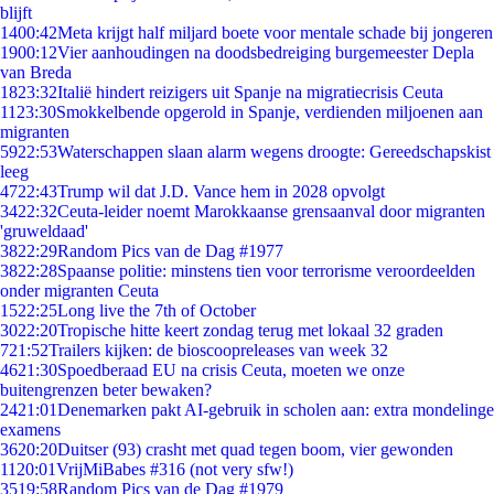
blijft
14
00:42
Meta krijgt half miljard boete voor mentale schade bij jongeren
19
00:12
Vier aanhoudingen na doodsbedreiging burgemeester Depla
van Breda
18
23:32
Italië hindert reizigers uit Spanje na migratiecrisis Ceuta
11
23:30
Smokkelbende opgerold in Spanje, verdienden miljoenen aan
migranten
59
22:53
Waterschappen slaan alarm wegens droogte: Gereedschapskist
leeg
47
22:43
Trump wil dat J.D. Vance hem in 2028 opvolgt
34
22:32
Ceuta-leider noemt Marokkaanse grensaanval door migranten
'gruweldaad'
38
22:29
Random Pics van de Dag #1977
38
22:28
Spaanse politie: minstens tien voor terrorisme veroordeelden
onder migranten Ceuta
15
22:25
Long live the 7th of October
30
22:20
Tropische hitte keert zondag terug met lokaal 32 graden
7
21:52
Trailers kijken: de bioscoopreleases van week 32
46
21:30
Spoedberaad EU na crisis Ceuta, moeten we onze
buitengrenzen beter bewaken?
24
21:01
Denemarken pakt AI-gebruik in scholen aan: extra mondelinge
examens
36
20:20
Duitser (93) crasht met quad tegen boom, vier gewonden
11
20:01
VrijMiBabes #316 (not very sfw!)
35
19:58
Random Pics van de Dag #1979