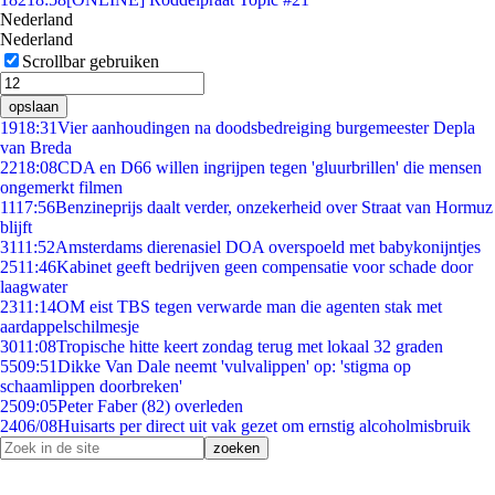
Nederland
Nederland
Scrollbar gebruiken
opslaan
19
18:31
Vier aanhoudingen na doodsbedreiging burgemeester Depla
van Breda
22
18:08
CDA en D66 willen ingrijpen tegen 'gluurbrillen' die mensen
ongemerkt filmen
11
17:56
Benzineprijs daalt verder, onzekerheid over Straat van Hormuz
blijft
31
11:52
Amsterdams dierenasiel DOA overspoeld met babykonijntjes
25
11:46
Kabinet geeft bedrijven geen compensatie voor schade door
laagwater
23
11:14
OM eist TBS tegen verwarde man die agenten stak met
aardappelschilmesje
30
11:08
Tropische hitte keert zondag terug met lokaal 32 graden
55
09:51
Dikke Van Dale neemt 'vulvalippen' op: 'stigma op
schaamlippen doorbreken'
25
09:05
Peter Faber (82) overleden
24
06/08
Huisarts per direct uit vak gezet om ernstig alcoholmisbruik