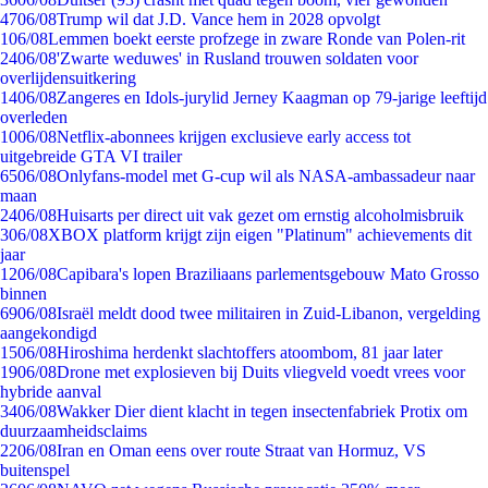
47
06/08
Trump wil dat J.D. Vance hem in 2028 opvolgt
1
06/08
Lemmen boekt eerste profzege in zware Ronde van Polen-rit
24
06/08
'Zwarte weduwes' in Rusland trouwen soldaten voor
overlijdensuitkering
14
06/08
Zangeres en Idols-jurylid Jerney Kaagman op 79-jarige leeftijd
overleden
10
06/08
Netflix-abonnees krijgen exclusieve early access tot
uitgebreide GTA VI trailer
65
06/08
Onlyfans-model met G-cup wil als NASA-ambassadeur naar
maan
24
06/08
Huisarts per direct uit vak gezet om ernstig alcoholmisbruik
3
06/08
XBOX platform krijgt zijn eigen "Platinum" achievements dit
jaar
12
06/08
Capibara's lopen Braziliaans parlementsgebouw Mato Grosso
binnen
69
06/08
Israël meldt dood twee militairen in Zuid-Libanon, vergelding
aangekondigd
15
06/08
Hiroshima herdenkt slachtoffers atoombom, 81 jaar later
19
06/08
Drone met explosieven bij Duits vliegveld voedt vrees voor
hybride aanval
34
06/08
Wakker Dier dient klacht in tegen insectenfabriek Protix om
duurzaamheidsclaims
22
06/08
Iran en Oman eens over route Straat van Hormuz, VS
buitenspel