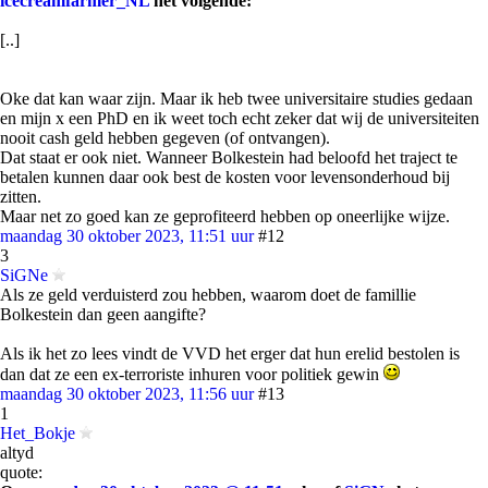
icecreamfarmer_NL
het volgende:
[..]
Oke dat kan waar zijn. Maar ik heb twee universitaire studies gedaan
en mijn x een PhD en ik weet toch echt zeker dat wij de universiteiten
nooit cash geld hebben gegeven (of ontvangen).
Dat staat er ook niet. Wanneer Bolkestein had beloofd het traject te
betalen kunnen daar ook best de kosten voor levensonderhoud bij
zitten.
Maar net zo goed kan ze geprofiteerd hebben op oneerlijke wijze.
maandag 30 oktober 2023, 11:51 uur
#12
3
SiGNe
Als ze geld verduisterd zou hebben, waarom doet de famillie
Bolkestein dan geen aangifte?
Als ik het zo lees vindt de VVD het erger dat hun erelid bestolen is
dan dat ze een ex-terroriste inhuren voor politiek gewin
maandag 30 oktober 2023, 11:56 uur
#13
1
Het_Bokje
altyd
quote: