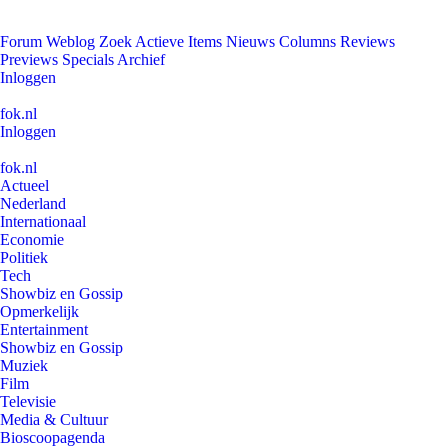
Forum
Weblog
Zoek
Actieve Items
Nieuws
Columns
Reviews
Previews
Specials
Archief
Inloggen
fok.nl
Inloggen
fok.nl
Actueel
Nederland
Internationaal
Economie
Politiek
Tech
Showbiz en Gossip
Opmerkelijk
Entertainment
Showbiz en Gossip
Muziek
Film
Televisie
Media & Cultuur
Bioscoopagenda