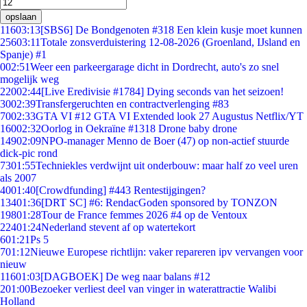
opslaan
116
03:13
[SBS6] De Bondgenoten #318 Een klein kusje moet kunnen
256
03:11
Totale zonsverduistering 12-08-2026 (Groenland, IJsland en
Spanje) #1
0
02:51
Weer een parkeergarage dicht in Dordrecht, auto's zo snel
mogelijk weg
220
02:44
[Live Eredivisie #1784] Dying seconds van het seizoen!
30
02:39
Transfergeruchten en contractverlenging #83
70
02:33
GTA VI #12 GTA VI Extended look 27 Augustus Netflix/YT
160
02:32
Oorlog in Oekraïne #1318 Drone baby drone
149
02:09
NPO-manager Menno de Boer (47) op non-actief stuurde
dick-pic rond
73
01:55
Techniekles verdwijnt uit onderbouw: maar half zo veel uren
als 2007
40
01:40
[Crowdfunding] #443 Rentestijgingen?
134
01:36
[DRT SC] #6: RendacGoden sponsored by TONZON
198
01:28
Tour de France femmes 2026 #4 op de Ventoux
224
01:24
Nederland stevent af op watertekort
6
01:21
Ps 5
7
01:12
Nieuwe Europese richtlijn: vaker repareren ipv vervangen voor
nieuw
116
01:03
[DAGBOEK] De weg naar balans #12
2
01:00
Bezoeker verliest deel van vinger in waterattractie Walibi
Holland