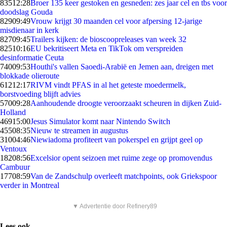
835
12:28
Broer 135 keer gestoken en gesneden: zes jaar cel en tbs voor
doodslag Gouda
829
09:49
Vrouw krijgt 30 maanden cel voor afpersing 12-jarige
misdienaar in kerk
827
09:45
Trailers kijken: de bioscoopreleases van week 32
825
10:16
EU bekritiseert Meta en TikTok om verspreiden
desinformatie Ceuta
740
09:53
Houthi's vallen Saoedi-Arabië en Jemen aan, dreigen met
blokkade olieroute
612
12:17
RIVM vindt PFAS in al het geteste moedermelk,
borstvoeding blijft advies
570
09:28
Aanhoudende droogte veroorzaakt scheuren in dijken Zuid-
Holland
469
15:00
Jesus Simulator komt naar Nintendo Switch
455
08:35
Nieuw te streamen in augustus
310
04:46
Niewiadoma profiteert van pokerspel en grijpt geel op
Ventoux
182
08:56
Excelsior opent seizoen met ruime zege op promovendus
Cambuur
177
08:59
Van de Zandschulp overleeft matchpoints, ook Griekspoor
verder in Montreal
▼ Advertentie door Refinery89
Lees ook