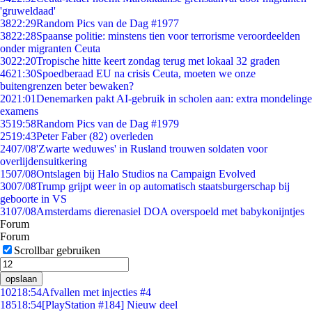
'gruweldaad'
38
22:29
Random Pics van de Dag #1977
38
22:28
Spaanse politie: minstens tien voor terrorisme veroordeelden
onder migranten Ceuta
30
22:20
Tropische hitte keert zondag terug met lokaal 32 graden
46
21:30
Spoedberaad EU na crisis Ceuta, moeten we onze
buitengrenzen beter bewaken?
20
21:01
Denemarken pakt AI-gebruik in scholen aan: extra mondelinge
examens
35
19:58
Random Pics van de Dag #1979
25
19:43
Peter Faber (82) overleden
24
07/08
'Zwarte weduwes' in Rusland trouwen soldaten voor
overlijdensuitkering
15
07/08
Ontslagen bij Halo Studios na Campaign Evolved
30
07/08
Trump grijpt weer in op automatisch staatsburgerschap bij
geboorte in VS
31
07/08
Amsterdams dierenasiel DOA overspoeld met babykonijntjes
Forum
Forum
Scrollbar gebruiken
opslaan
102
18:54
Afvallen met injecties #4
185
18:54
[PlayStation #184] Nieuw deel