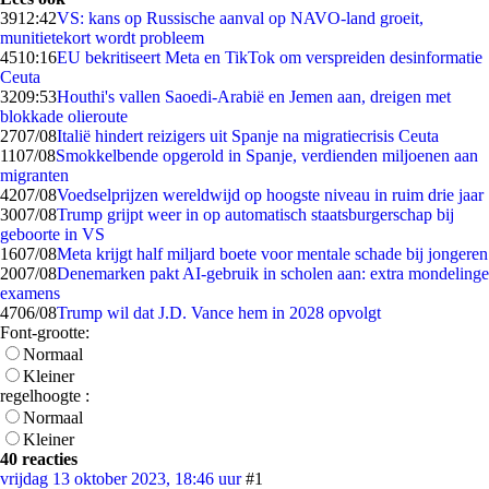
39
12:42
VS: kans op Russische aanval op NAVO-land groeit,
munitietekort wordt probleem
45
10:16
EU bekritiseert Meta en TikTok om verspreiden desinformatie
Ceuta
32
09:53
Houthi's vallen Saoedi-Arabië en Jemen aan, dreigen met
blokkade olieroute
27
07/08
Italië hindert reizigers uit Spanje na migratiecrisis Ceuta
11
07/08
Smokkelbende opgerold in Spanje, verdienden miljoenen aan
migranten
42
07/08
Voedselprijzen wereldwijd op hoogste niveau in ruim drie jaar
30
07/08
Trump grijpt weer in op automatisch staatsburgerschap bij
geboorte in VS
16
07/08
Meta krijgt half miljard boete voor mentale schade bij jongeren
20
07/08
Denemarken pakt AI-gebruik in scholen aan: extra mondelinge
examens
47
06/08
Trump wil dat J.D. Vance hem in 2028 opvolgt
Font-grootte:
Normaal
Kleiner
regelhoogte :
Normaal
Kleiner
40 reacties
vrijdag 13 oktober 2023, 18:46 uur
#1