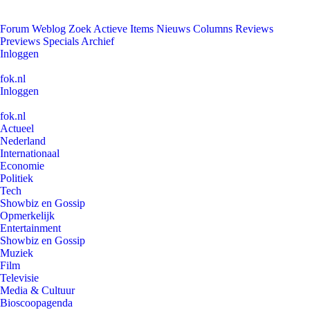
Forum
Weblog
Zoek
Actieve Items
Nieuws
Columns
Reviews
Previews
Specials
Archief
Inloggen
fok.nl
Inloggen
fok.nl
Actueel
Nederland
Internationaal
Economie
Politiek
Tech
Showbiz en Gossip
Opmerkelijk
Entertainment
Showbiz en Gossip
Muziek
Film
Televisie
Media & Cultuur
Bioscoopagenda