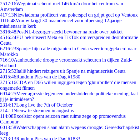
25
17:16
Wegpiraat scheurt met 146 km/u door het centrum van
Amsterdam
4
17:13
Niewiadoma profiteert van pokerspel en grijpt geel op Ventoux
11
16:48
Vrouw krijgt 30 maanden cel voor afpersing 12-jarige
misdienaar in kerk
38
16:48
PostNL-bezorger steekt bewoner na ruzie over pakket
45
16:24
EU bekritiseert Meta en TikTok om verspreiden desinformatie
Ceuta
62
16:23
Spanje: bijna alle migranten in Ceuta weer teruggekeerd naar
Marokko
7
16:10
Aanhoudende droogte veroorzaakt scheuren in dijken Zuid-
Holland
27
15:52
Italië hindert reizigers uit Spanje na migratiecrisis Ceuta
40
15:46
Random Pics van de Dag #1980
37
15:16
CDA en D66 willen ingrijpen tegen 'gluurbrillen' die mensen
ongemerkt filmen
69
14:25
Meer agressie tegen een andersluidende politieke mening, laat
jij je intimideren?
23
14:17
Long live the 7th of October
2
14:11
Nieuw te streamen in augustus
1
14:08
Excelsior opent seizoen met ruime zege op promovendus
Cambuur
60
13:58
Waterschappen slaan alarm wegens droogte: Gereedschapskist
leeg
37
13:13
Random Pics van de Dag #1833