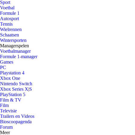
Sport
Voetbal
Formule 1
Autosport
Tennis
Wielrennen
Schaatsen
Wintersporten
Managerspelen
Voetbalmanager
Formule 1-manager
Games
PC
Playstation 4
Xbox One
Nintendo Switch
Xbox Series X|S
PlayStation 5
Film & TV
Film
Televisie
Trailers en Videos
Bioscoopagenda
Forum
Meer