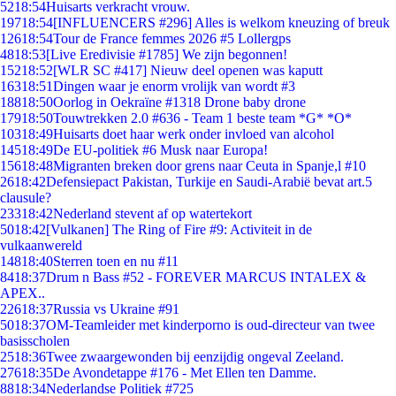
52
18:54
Huisarts verkracht vrouw.
197
18:54
[INFLUENCERS #296] Alles is welkom kneuzing of breuk
126
18:54
Tour de France femmes 2026 #5 Lollergps
48
18:53
[Live Eredivisie #1785] We zijn begonnen!
152
18:52
[WLR SC #417] Nieuw deel openen was kaputt
163
18:51
Dingen waar je enorm vrolijk van wordt #3
188
18:50
Oorlog in Oekraïne #1318 Drone baby drone
179
18:50
Touwtrekken 2.0 #636 - Team 1 beste team *G* *O*
103
18:49
Huisarts doet haar werk onder invloed van alcohol
145
18:49
De EU-politiek #6 Musk naar Europa!
156
18:48
Migranten breken door grens naar Ceuta in Spanje,l #10
26
18:42
Defensiepact Pakistan, Turkije en Saudi-Arabië bevat art.5
clausule?
233
18:42
Nederland stevent af op watertekort
50
18:42
[Vulkanen] The Ring of Fire #9: Activiteit in de
vulkaanwereld
148
18:40
Sterren toen en nu #11
84
18:37
Drum n Bass #52 - FOREVER MARCUS INTALEX &
APEX..
226
18:37
Russia vs Ukraine #91
50
18:37
OM-Teamleider met kinderporno is oud-directeur van twee
basisscholen
25
18:36
Twee zwaargewonden bij eenzijdig ongeval Zeeland.
276
18:35
De Avondetappe #176 - Met Ellen ten Damme.
88
18:34
Nederlandse Politiek #725