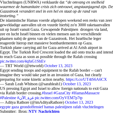
Vluchtelingen (UNRWA) verklaarde dat
“de omvang en snelheid
waarmee de humanitaire crisis zich ontvouwt, angstaanjagend zijn. De
Gazastrook verandert snel in een hel en staat op de rand van
instorting.”
De islamistische Hamas voerde afgelopen weekend een reeks van zeer
geweldadige aanvallen uit en vuurde hierbij zo'n 3000 raketaanvallen
uit op Israël vanuit Gaza. Gewapende Palestijnen drongen via land,
zee en lucht Israël binnen en vielen mensen aan in verschillende
plaatsen nabij de grens van de Gazastrook. Het Israëlische leger
reageerde hierop met massieve bombardementen op Gaza.
Turkish plane carrying aid for Gaza arrived at Al Arish airport in
Egypt. The Turkish Red Crescent loaded the aid onto trucks and intend
to reach Gaza as soon as possible through the Rafah crossing
pic.twitter.com/4qfuG1ShEv
— TRT World (@trtworld)
October 13, 2023
Egypt sending troops and equipment to the Rafah border -- can't
imagine they would take part in an invasion of Gaza, but clearly
preparing for some kinetic action nearby.
https://t.co/UT4tS6A6CX
— Sarah Leah Whitson (@sarahleah1)
October 13, 2023
US pressing Egypt and Israel to allow foreign nationals to exit Gaza
via Rafah border crossing.
#Israel
#GazaCity
#HamasMassacre
#Palestine
#غزة_الآن
pic.twitter.com/OyVEM7p7tp
— Aditya Rathore (@imAdityaRathore)
October 13, 2023
egypte
gaza
grondoffensief
hamas
palestijnen
rafah
vluchtelingen
Submitter:
Bron:
NTV Nachrichten