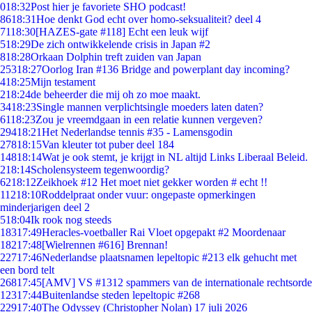
0
18:32
Post hier je favoriete SHO podcast!
86
18:31
Hoe denkt God echt over homo-seksualiteit? deel 4
71
18:30
[HAZES-gate #118] Echt een leuk wijf
5
18:29
De zich ontwikkelende crisis in Japan #2
8
18:28
Orkaan Dolphin treft zuiden van Japan
253
18:27
Oorlog Iran #136 Bridge and powerplant day incoming?
4
18:25
Mijn testament
2
18:24
de beheerder die mij oh zo moe maakt.
34
18:23
Single mannen verplichtsingle moeders laten daten?
61
18:23
Zou je vreemdgaan in een relatie kunnen vergeven?
294
18:21
Het Nederlandse tennis #35 - Lamensgodin
278
18:15
Van kleuter tot puber deel 184
148
18:14
Wat je ook stemt, je krijgt in NL altijd Links Liberaal Beleid.
2
18:14
Scholensysteem tegenwoordig?
62
18:12
Zeikhoek #12 Het moet niet gekker worden # echt !!
112
18:10
Roddelpraat onder vuur: ongepaste opmerkingen
minderjarigen deel 2
5
18:04
Ik rook nog steeds
183
17:49
Heracles-voetballer Rai Vloet opgepakt #2 Moordenaar
182
17:48
[Wielrennen #616] Brennan!
227
17:46
Nederlandse plaatsnamen lepeltopic #213 elk gehucht met
een bord telt
268
17:45
[AMV] VS #1312 spammers van de internationale rechtsorde
123
17:44
Buitenlandse steden lepeltopic #268
229
17:40
The Odyssey (Christopher Nolan) 17 juli 2026