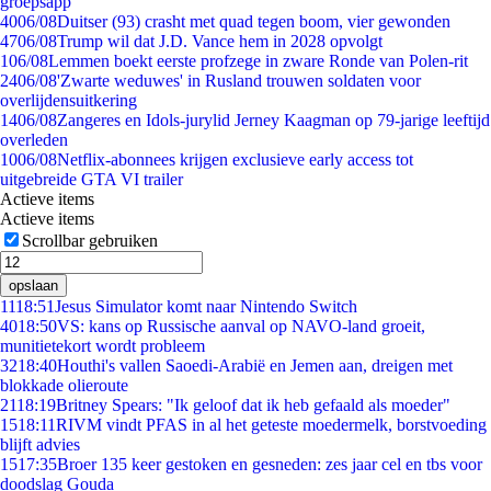
groepsapp
40
06/08
Duitser (93) crasht met quad tegen boom, vier gewonden
47
06/08
Trump wil dat J.D. Vance hem in 2028 opvolgt
1
06/08
Lemmen boekt eerste profzege in zware Ronde van Polen-rit
24
06/08
'Zwarte weduwes' in Rusland trouwen soldaten voor
overlijdensuitkering
14
06/08
Zangeres en Idols-jurylid Jerney Kaagman op 79-jarige leeftijd
overleden
10
06/08
Netflix-abonnees krijgen exclusieve early access tot
uitgebreide GTA VI trailer
Actieve items
Actieve items
Scrollbar gebruiken
opslaan
11
18:51
Jesus Simulator komt naar Nintendo Switch
40
18:50
VS: kans op Russische aanval op NAVO-land groeit,
munitietekort wordt probleem
32
18:40
Houthi's vallen Saoedi-Arabië en Jemen aan, dreigen met
blokkade olieroute
21
18:19
Britney Spears: "Ik geloof dat ik heb gefaald als moeder"
15
18:11
RIVM vindt PFAS in al het geteste moedermelk, borstvoeding
blijft advies
15
17:35
Broer 135 keer gestoken en gesneden: zes jaar cel en tbs voor
doodslag Gouda