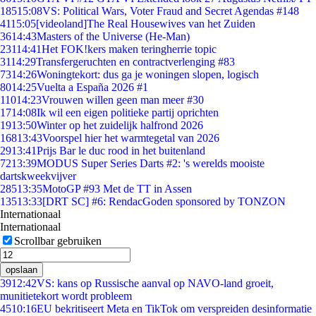
185
15:08
VS: Political Wars, Voter Fraud and Secret Agendas #148
41
15:05
[videoland]The Real Housewives van het Zuiden
36
14:43
Masters of the Universe (He-Man)
231
14:41
Het FOK!kers maken teringherrie topic
31
14:29
Transfergeruchten en contractverlenging #83
73
14:26
Woningtekort: dus ga je woningen slopen, logisch
80
14:25
Vuelta a España 2026 #1
110
14:23
Vrouwen willen geen man meer #30
17
14:08
Ik wil een eigen politieke partij oprichten
19
13:50
Winter op het zuidelijk halfrond 2026
168
13:43
Voorspel hier het warmtegetal van 2026
29
13:41
Prijs Bar le duc rood in het buitenland
72
13:39
MODUS Super Series Darts #2: 's werelds mooiste
dartskweekvijver
285
13:35
MotoGP #93 Met de TT in Assen
135
13:33
[DRT SC] #6: RendacGoden sponsored by TONZON
Internationaal
Internationaal
Scrollbar gebruiken
opslaan
39
12:42
VS: kans op Russische aanval op NAVO-land groeit,
munitietekort wordt probleem
45
10:16
EU bekritiseert Meta en TikTok om verspreiden desinformatie