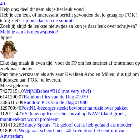
40
Help ons; deel dit item als je het leuk vond
Heb je een leuk of interessant bericht gevonden dat je graag op FOK!
terug ziet?
Tip ons dan via de submit!
Zoek jij altijd de leukste nieuwtjes en kun je daar leuk over schrijven?
Meld je aan als nieuwsposter!
Jippie
Elke dag maak ik even tijd voor de FP om het internet af te struinen op
zoek naar nieuws.
Part-time werkzaam als adviseur Kwaliteit Arbo en Milieu, dus tijd om
bijdragen aan FOK! te leveren.
Meest gelezen
74273
15:10
VrijMiBabes #316 (not very sfw!)
61412
00:07
Random Pics van de Dag #1979
34861
15:09
Random Pics van de Dag #1980
1297
09:46
PostNL-bezorger steekt bewoner na ruzie over pakket
1120
12:42
VS: kans op Russische aanval op NAVO-land groeit,
munitietekort wordt probleem
1014
13:26
Britney Spears: "Ik geloof dat ik heb gefaald als moeder"
918
09:32
Wegpiraat scheurt met 146 km/u door het centrum van
Amsterdam