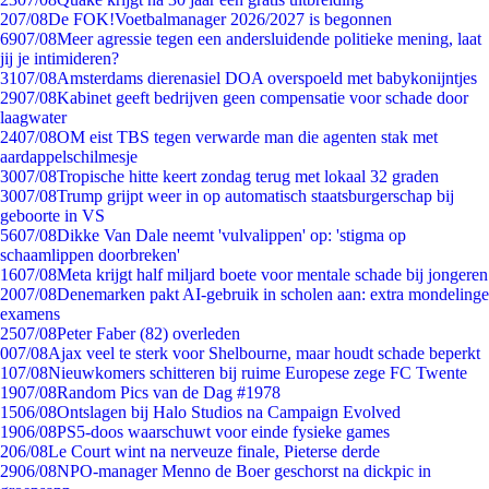
2
07/08
De FOK!Voetbalmanager 2026/2027 is begonnen
69
07/08
Meer agressie tegen een andersluidende politieke mening, laat
jij je intimideren?
31
07/08
Amsterdams dierenasiel DOA overspoeld met babykonijntjes
29
07/08
Kabinet geeft bedrijven geen compensatie voor schade door
laagwater
24
07/08
OM eist TBS tegen verwarde man die agenten stak met
aardappelschilmesje
30
07/08
Tropische hitte keert zondag terug met lokaal 32 graden
30
07/08
Trump grijpt weer in op automatisch staatsburgerschap bij
geboorte in VS
56
07/08
Dikke Van Dale neemt 'vulvalippen' op: 'stigma op
schaamlippen doorbreken'
16
07/08
Meta krijgt half miljard boete voor mentale schade bij jongeren
20
07/08
Denemarken pakt AI-gebruik in scholen aan: extra mondelinge
examens
25
07/08
Peter Faber (82) overleden
0
07/08
Ajax veel te sterk voor Shelbourne, maar houdt schade beperkt
1
07/08
Nieuwkomers schitteren bij ruime Europese zege FC Twente
19
07/08
Random Pics van de Dag #1978
15
06/08
Ontslagen bij Halo Studios na Campaign Evolved
19
06/08
PS5-doos waarschuwt voor einde fysieke games
2
06/08
Le Court wint na nerveuze finale, Pieterse derde
29
06/08
NPO-manager Menno de Boer geschorst na dickpic in