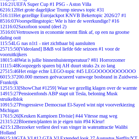
1
16:21
UEFA Super Cup #1 PSG - Aston Villa
62
16:12
Het grote dagelijkse Trump nieuws topic #31
5
16:11
Het gezellige Eurojackpot KNVB Bekertopic 2026/27 #1
85
16:03
Voorspellingstopic: Wie is hier de weerkundige? #16
121
16:02
Saxofoon sound (deel 2)
35
16:01
Vertrouwen in economie neemt flink af, op een na grootse
daling ooit
1
15:54
LG nas n1t1 - niet zichtbaar bij aansluiten
257
15:50
[Videoland] B&B vol liefde 6de seizoen #1 voor de
vooruitkijkers
180
15:48
Wat is jullie binnenhuistemperatuur? #81 Horrorzomer
111
15:48
Koopzegels sparen bij AH duurt straks 2x zo lang
275
15:46
Het enige echte LEGO-topic #45 LEGOOOOOOOOOOO
60
15:37
200.000 mensen geëvacueerd vanwege bosbrand in Zuidwest-
Frankrijk
125
15:33
[ShowChat #1259] Waar we gezellig klagen over de warmte
149
15:27
Pensioenfonds ABP stapt uit Tesla, beloning Musk
struikelblok
109
15:27
Progressieve Democraat El-Sayed wint nipt voorverkiezing
Michigan
176
15:26
[Keuken Kampioen Divisie] #44 Vitesse mag weg
213
15:22
Bloemen/planten in je eigen tuin #94 Kleur!
42
15:12
Bezoeker verliest deel van vinger in waterattractie Walibi
Holland
86
15:10
GTA VI #12 GTA VI Extended look 27 Augustus Netflix/YT