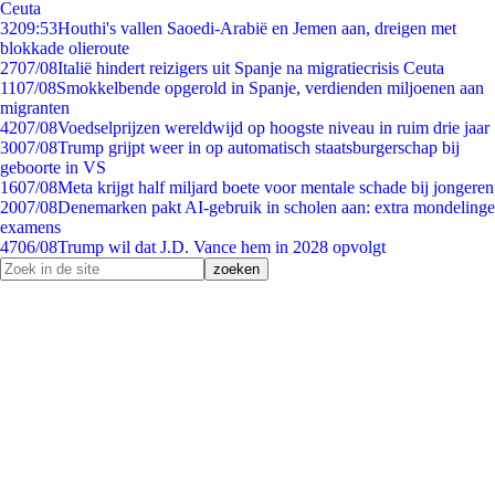
Ceuta
32
09:53
Houthi's vallen Saoedi-Arabië en Jemen aan, dreigen met
blokkade olieroute
27
07/08
Italië hindert reizigers uit Spanje na migratiecrisis Ceuta
11
07/08
Smokkelbende opgerold in Spanje, verdienden miljoenen aan
migranten
42
07/08
Voedselprijzen wereldwijd op hoogste niveau in ruim drie jaar
30
07/08
Trump grijpt weer in op automatisch staatsburgerschap bij
geboorte in VS
16
07/08
Meta krijgt half miljard boete voor mentale schade bij jongeren
20
07/08
Denemarken pakt AI-gebruik in scholen aan: extra mondelinge
examens
47
06/08
Trump wil dat J.D. Vance hem in 2028 opvolgt