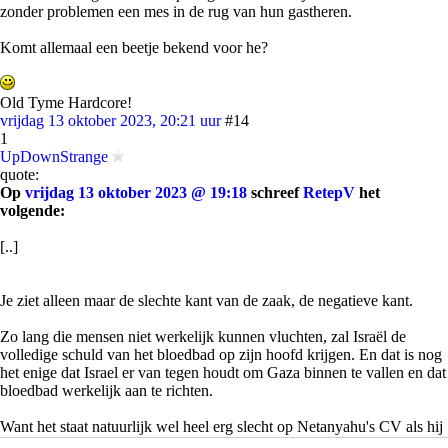
zonder problemen een mes in de rug van hun gastheren.
Komt allemaal een beetje bekend voor he?
Old Tyme Hardcore!
vrijdag 13 oktober 2023, 20:21 uur
#14
1
UpDownStrange
quote:
Op
vrijdag 13 oktober 2023 @ 19:18
schreef
RetepV
het
volgende:
[..]
Je ziet alleen maar de slechte kant van de zaak, de negatieve kant.
Zo lang die mensen niet werkelijk kunnen vluchten, zal Israël de
volledige schuld van het bloedbad op zijn hoofd krijgen. En dat is nog
het enige dat Israel er van tegen houdt om Gaza binnen te vallen en dat
bloedbad werkelijk aan te richten.
Want het staat natuurlijk wel heel erg slecht op Netanyahu's CV als hij
voor de camera's gaat vertellen dat hij zojuist het bevel heeft gegeven