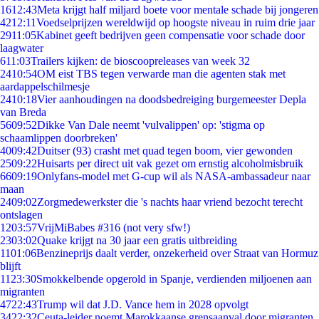
16
12:43
Meta krijgt half miljard boete voor mentale schade bij jongeren
42
12:11
Voedselprijzen wereldwijd op hoogste niveau in ruim drie jaar
29
11:05
Kabinet geeft bedrijven geen compensatie voor schade door
laagwater
6
11:03
Trailers kijken: de bioscoopreleases van week 32
24
10:54
OM eist TBS tegen verwarde man die agenten stak met
aardappelschilmesje
24
10:18
Vier aanhoudingen na doodsbedreiging burgemeester Depla
van Breda
56
09:52
Dikke Van Dale neemt 'vulvalippen' op: 'stigma op
schaamlippen doorbreken'
40
09:42
Duitser (93) crasht met quad tegen boom, vier gewonden
25
09:22
Huisarts per direct uit vak gezet om ernstig alcoholmisbruik
66
09:19
Onlyfans-model met G-cup wil als NASA-ambassadeur naar
maan
24
09:02
Zorgmedewerkster die 's nachts haar vriend bezocht terecht
ontslagen
12
03:57
VrijMiBabes #316 (not very sfw!)
23
03:02
Quake krijgt na 30 jaar een gratis uitbreiding
11
01:06
Benzineprijs daalt verder, onzekerheid over Straat van Hormuz
blijft
11
23:30
Smokkelbende opgerold in Spanje, verdienden miljoenen aan
migranten
47
22:43
Trump wil dat J.D. Vance hem in 2028 opvolgt
34
22:32
Ceuta-leider noemt Marokkaanse grensaanval door migranten