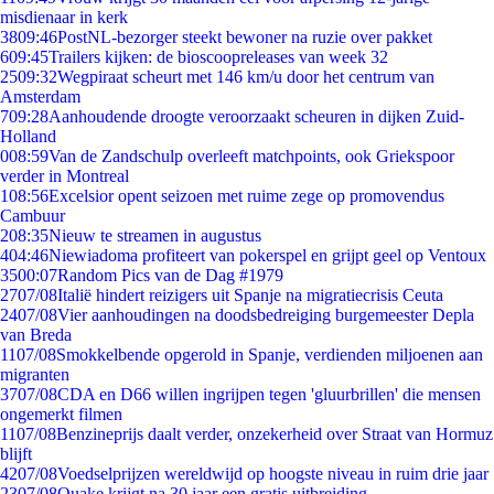
misdienaar in kerk
38
09:46
PostNL-bezorger steekt bewoner na ruzie over pakket
6
09:45
Trailers kijken: de bioscoopreleases van week 32
25
09:32
Wegpiraat scheurt met 146 km/u door het centrum van
Amsterdam
7
09:28
Aanhoudende droogte veroorzaakt scheuren in dijken Zuid-
Holland
0
08:59
Van de Zandschulp overleeft matchpoints, ook Griekspoor
verder in Montreal
1
08:56
Excelsior opent seizoen met ruime zege op promovendus
Cambuur
2
08:35
Nieuw te streamen in augustus
4
04:46
Niewiadoma profiteert van pokerspel en grijpt geel op Ventoux
35
00:07
Random Pics van de Dag #1979
27
07/08
Italië hindert reizigers uit Spanje na migratiecrisis Ceuta
24
07/08
Vier aanhoudingen na doodsbedreiging burgemeester Depla
van Breda
11
07/08
Smokkelbende opgerold in Spanje, verdienden miljoenen aan
migranten
37
07/08
CDA en D66 willen ingrijpen tegen 'gluurbrillen' die mensen
ongemerkt filmen
11
07/08
Benzineprijs daalt verder, onzekerheid over Straat van Hormuz
blijft
42
07/08
Voedselprijzen wereldwijd op hoogste niveau in ruim drie jaar
23
07/08
Quake krijgt na 30 jaar een gratis uitbreiding