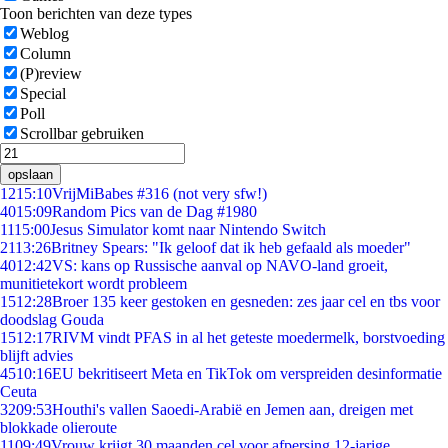
Toon berichten van deze types
Weblog
Column
(P)review
Special
Poll
Scrollbar gebruiken
opslaan
12
15:10
VrijMiBabes #316 (not very sfw!)
40
15:09
Random Pics van de Dag #1980
11
15:00
Jesus Simulator komt naar Nintendo Switch
21
13:26
Britney Spears: "Ik geloof dat ik heb gefaald als moeder"
40
12:42
VS: kans op Russische aanval op NAVO-land groeit,
munitietekort wordt probleem
15
12:28
Broer 135 keer gestoken en gesneden: zes jaar cel en tbs voor
doodslag Gouda
15
12:17
RIVM vindt PFAS in al het geteste moedermelk, borstvoeding
blijft advies
45
10:16
EU bekritiseert Meta en TikTok om verspreiden desinformatie
Ceuta
32
09:53
Houthi's vallen Saoedi-Arabië en Jemen aan, dreigen met
blokkade olieroute
11
09:49
Vrouw krijgt 30 maanden cel voor afpersing 12-jarige