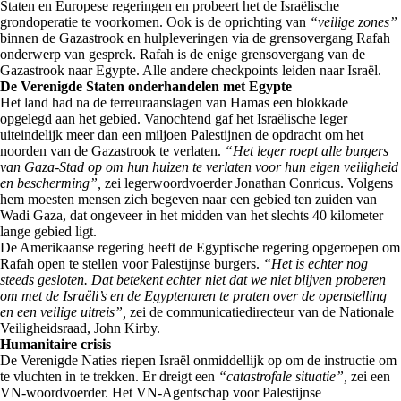
Staten en Europese regeringen en probeert het de Israëlische
grondoperatie te voorkomen. Ook is de oprichting van
“veilige zones”
binnen de Gazastrook en hulpleveringen via de grensovergang Rafah
onderwerp van gesprek. Rafah is de enige grensovergang van de
Gazastrook naar Egypte. Alle andere checkpoints leiden naar Israël.
De Verenigde Staten onderhandelen met Egypte
Het land had na de terreuraanslagen van Hamas een blokkade
opgelegd aan het gebied. Vanochtend gaf het Israëlische leger
uiteindelijk meer dan een miljoen Palestijnen de opdracht om het
noorden van de Gazastrook te verlaten.
“Het leger roept alle burgers
van Gaza-Stad op om hun huizen te verlaten voor hun eigen veiligheid
en bescherming”,
zei legerwoordvoerder Jonathan Conricus. Volgens
hem moesten mensen zich begeven naar een gebied ten zuiden van
Wadi Gaza, dat ongeveer in het midden van het slechts 40 kilometer
lange gebied ligt.
De Amerikaanse regering heeft de Egyptische regering opgeroepen om
Rafah open te stellen voor Palestijnse burgers.
“Het is echter nog
steeds gesloten. Dat betekent echter niet dat we niet blijven proberen
om met de Israëli’s en de Egyptenaren te praten over de openstelling
en een veilige uitreis”,
zei de communicatiedirecteur van de Nationale
Veiligheidsraad, John Kirby.
Humanitaire crisis
De Verenigde Naties riepen Israël onmiddellijk op om de instructie om
te vluchten in te trekken. Er dreigt een
“catastrofale situatie”,
zei een
VN-woordvoerder. Het VN-Agentschap voor Palestijnse