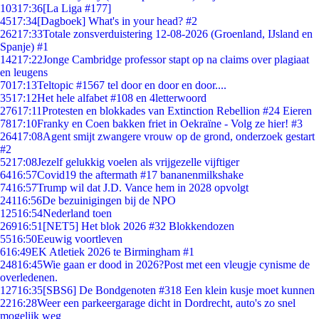
103
17:36
[La Liga #177]
45
17:34
[Dagboek] What's in your head? #2
262
17:33
Totale zonsverduistering 12-08-2026 (Groenland, IJsland en
Spanje) #1
142
17:22
Jonge Cambridge professor stapt op na claims over plagiaat
en leugens
70
17:13
Teltopic #1567 tel door en door en door....
35
17:12
Het hele alfabet #108 en 4letterwoord
276
17:11
Protesten en blokkades van Extinction Rebellion #24 Eieren
78
17:10
Franky en Coen bakken friet in Oekraïne - Volg ze hier! #3
264
17:08
Agent smijt zwangere vrouw op de grond, onderzoek gestart
#2
52
17:08
Jezelf gelukkig voelen als vrijgezelle vijftiger
64
16:57
Covid19 the aftermath #17 bananenmilkshake
74
16:57
Trump wil dat J.D. Vance hem in 2028 opvolgt
241
16:56
De bezuinigingen bij de NPO
125
16:54
Nederland toen
269
16:51
[NET5] Het blok 2026 #32 Blokkendozen
55
16:50
Eeuwig voortleven
6
16:49
EK Atletiek 2026 te Birmingham #1
248
16:45
Wie gaan er dood in 2026?Post met een vleugje cynisme de
overledenen.
127
16:35
[SBS6] De Bondgenoten #318 Een klein kusje moet kunnen
22
16:28
Weer een parkeergarage dicht in Dordrecht, auto's zo snel
mogelijk weg