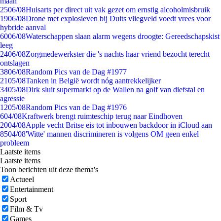
maan
25
06/08
Huisarts per direct uit vak gezet om ernstig alcoholmisbruik
19
06/08
Drone met explosieven bij Duits vliegveld voedt vrees voor
hybride aanval
60
06/08
Waterschappen slaan alarm wegens droogte: Gereedschapskist
leeg
24
06/08
Zorgmedewerkster die 's nachts haar vriend bezocht terecht
ontslagen
38
06/08
Random Pics van de Dag #1977
21
05/08
Tanken in België wordt nóg aantrekkelijker
34
05/08
Dirk sluit supermarkt op de Wallen na golf van diefstal en
agressie
12
05/08
Random Pics van de Dag #1976
6
04/08
Kraftwerk brengt ruimteschip terug naar Eindhoven
20
04/08
Apple vecht Britse eis tot inbouwen backdoor in iCloud aan
85
04/08
'Witte' mannen discrimineren is volgens OM geen enkel
probleem
Laatste items
Laatste items
Toon berichten uit deze thema's
Actueel
Entertainment
Sport
Film & Tv
Games