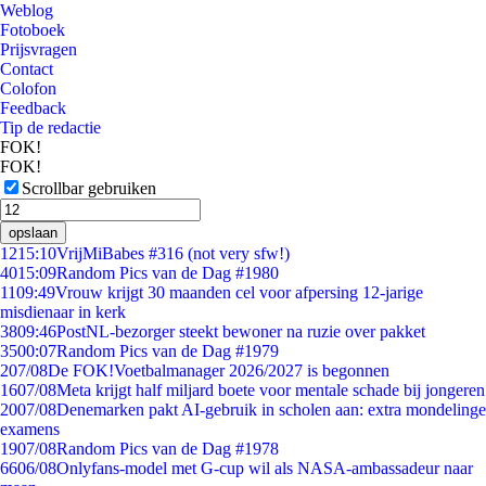
Weblog
Fotoboek
Prijsvragen
Contact
Colofon
Feedback
Tip de redactie
FOK!
FOK!
Scrollbar gebruiken
opslaan
12
15:10
VrijMiBabes #316 (not very sfw!)
40
15:09
Random Pics van de Dag #1980
11
09:49
Vrouw krijgt 30 maanden cel voor afpersing 12-jarige
misdienaar in kerk
38
09:46
PostNL-bezorger steekt bewoner na ruzie over pakket
35
00:07
Random Pics van de Dag #1979
2
07/08
De FOK!Voetbalmanager 2026/2027 is begonnen
16
07/08
Meta krijgt half miljard boete voor mentale schade bij jongeren
20
07/08
Denemarken pakt AI-gebruik in scholen aan: extra mondelinge
examens
19
07/08
Random Pics van de Dag #1978
66
06/08
Onlyfans-model met G-cup wil als NASA-ambassadeur naar