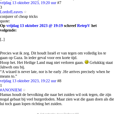
vrijdag 13 oktober 2023, 19:20 uur
#7
3
LordofLeaves
conjurer of cheap tricks
quote:
Op
vrijdag 13 oktober 2023 @ 19:19
schreef
RetepV
het
volgende:
[..]
Precies wat ik zeg. Dit houdt Israël er van tegen om volledig los te
gaan op Gaza. In ieder geval voor een korte tijd.
Hoop het. Het Heilige Land mag niet verloren gaan.
Gelukkig staat
Jahweh ons bij.
“A wizard is never late, nor is he early .He arrives precisely when he
means to.”
vrijdag 13 oktober 2023, 19:22 uur
#8
1
#ANONIEM
Hamas houdt de bevolking die naar het zuiden wil ook tegen, die zijn
nogal gebaat bij veel burgerdoden. Maar zien wat die gaan doen als die
lui toch gaan lopen richting het zuiden.