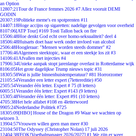
an Option
128
07:21
Tour de France femmes 2026 #7 Allez vooruit DEMI
GODIN
203
07:19
Politieke meme's en spotprenten #11
144
07:18
Hoge accijns op sigaretten: nadelige gevolgen voor overheid
81
07:06
[ATP Tour] #169 Tosti Tallon back on fire
155
06:48
Hoe denkt God echt over homo-seksualiteit? deel 4
185
06:48
Huisarts doet haar werk onder invloed van alcohol
25
06:48
Hoogleraar: "Mensen worden steeds dommer" #2
177
06:46
Algemeen steektopic, waar er een steekje los zit #3
141
06:41
Afvallen met injecties #4
179
06:34
Unieke aanpak stopt jarenlange overlast in Rotterdamse wijk
81
06:05
Het grote dagelijkse Trump nieuws topic #31
183
05:58
Wat is jullie binnenhuistemperatuur? #81 Horrorzomer
211
05:54
Verander een letter expert (7lettereditie) #50
25
05:54
Verander één letter. Expert # 75 (8 letters)
60
05:51
Verander één letter: Expert #143 (9 letters)
153
05:48
Verander één letter: Expert #91 (10 letters)
47
05:38
Het hele alfabet #108 en 4letterwoord
99
05:24
Nederlandse Politiek #725
183
05:09
[HBO] House of the Dragon #9 Waar we wachten op
seizoen 3.
139
04:57
Vrouwen willen geen man meer #30
231
04:50
The Odyssey (Christopher Nolan) 17 juli 2026
124
04:38
[FOK!Voetbalmanager 2026/2027] #1 We zijn er weer