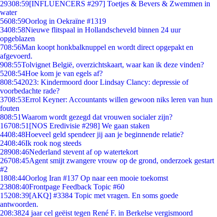
293
08:59
[INFLUENCERS #297] Toetjes & Bevers & Zwemmen in
water
56
08:59
Oorlog in Oekraïne #1319
34
08:58
Nieuwe flitspaal in Hollandscheveld binnen 24 uur
opgeblazen
7
08:56
Man koopt honkbalknuppel en wordt direct opgepakt en
afgevoerd.
9
08:55
Tolvignet België, overzichtskaart, waar kan ik deze vinden?
52
08:54
Hoe kom je van egels af?
8
08:54
2023: Kindermoord door Lindsay Clancy: depressie of
voorbedachte rade?
37
08:53
Errol Keyner: Accountants willen gewoon niks leren van hun
fouten
8
08:51
Waarom wordt gezegd dat vrouwen socialer zijn?
167
08:51
[NOS Eredivisie #298] We gaan staken
44
08:48
Hoeveel geld spendeer jij aan je beginnende relatie?
24
08:46
Ik rook nog steeds
289
08:46
Nederland stevent af op watertekort
267
08:45
Agent smijt zwangere vrouw op de grond, onderzoek gestart
#2
18
08:44
Oorlog Iran #137 Op naar een mooie toekomst
238
08:40
Frontpage Feedback Topic #60
152
08:39
[AKQ] #3384 Topic met vragen. En soms goede
antwoorden.
2
08:38
24 jaar cel geëist tegen René F. in Berkelse vergismoord