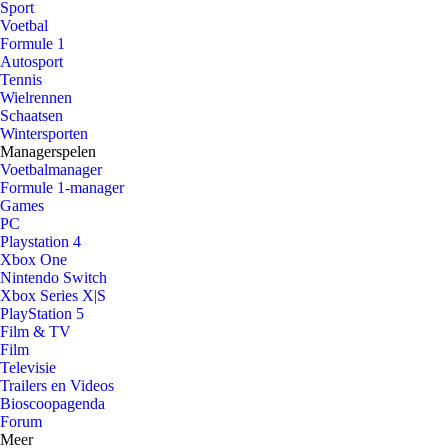
Sport
Voetbal
Formule 1
Autosport
Tennis
Wielrennen
Schaatsen
Wintersporten
Managerspelen
Voetbalmanager
Formule 1-manager
Games
PC
Playstation 4
Xbox One
Nintendo Switch
Xbox Series X|S
PlayStation 5
Film & TV
Film
Televisie
Trailers en Videos
Bioscoopagenda
Forum
Meer