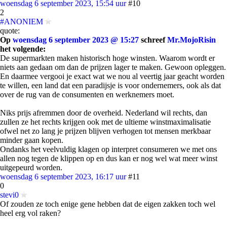
woensdag 6 september 2023, 15:54 uur
#10
2
#ANONIEM
quote:
Op
woensdag 6 september 2023 @ 15:27
schreef
Mr.MojoRisin
het volgende:
De supermarkten maken historisch hoge winsten. Waarom wordt er
niets aan gedaan om dan de prijzen lager te maken. Gewoon opleggen.
En daarmee vergooi je exact wat we nou al veertig jaar geacht worden
te willen, een land dat een paradijsje is voor ondernemers, ook als dat
over de rug van de consumenten en werknemers moet.
Niks prijs afremmen door de overheid. Nederland wil rechts, dan
zullen ze het rechts krijgen ook met de ultieme winstmaximalisatie
ofwel net zo lang je prijzen blijven verhogen tot mensen merkbaar
minder gaan kopen.
Ondanks het veelvuldig klagen op interpret consumeren we met ons
allen nog tegen de klippen op en dus kan er nog wel wat meer winst
uitgepeurd worden.
woensdag 6 september 2023, 16:17 uur
#11
0
stevi0
Of zouden ze toch enige gene hebben dat de eigen zakken toch wel
heel erg vol raken?