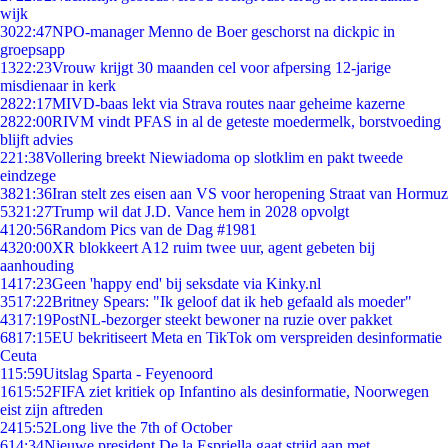
wijk
30
22:47
NPO-manager Menno de Boer geschorst na dickpic in
groepsapp
13
22:23
Vrouw krijgt 30 maanden cel voor afpersing 12-jarige
misdienaar in kerk
28
22:17
MIVD-baas lekt via Strava routes naar geheime kazerne
28
22:00
RIVM vindt PFAS in al de geteste moedermelk, borstvoeding
blijft advies
2
21:38
Vollering breekt Niewiadoma op slotklim en pakt tweede
eindzege
38
21:36
Iran stelt zes eisen aan VS voor heropening Straat van Hormuz
53
21:27
Trump wil dat J.D. Vance hem in 2028 opvolgt
41
20:56
Random Pics van de Dag #1981
43
20:00
XR blokkeert A12 ruim twee uur, agent gebeten bij
aanhouding
14
17:23
Geen 'happy end' bij seksdate via Kinky.nl
35
17:22
Britney Spears: "Ik geloof dat ik heb gefaald als moeder"
43
17:19
PostNL-bezorger steekt bewoner na ruzie over pakket
68
17:15
EU bekritiseert Meta en TikTok om verspreiden desinformatie
Ceuta
1
15:59
Uitslag Sparta - Feyenoord
16
15:52
FIFA ziet kritiek op Infantino als desinformatie, Noorwegen
eist zijn aftreden
24
15:52
Long live the 7th of October
6
14:34
Nieuwe president De la Espriella gaat strijd aan met