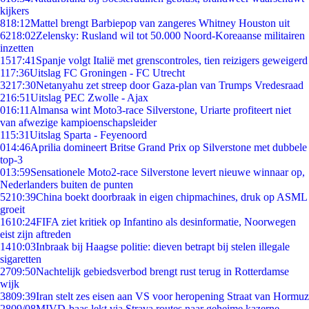
kijkers
8
18:12
Mattel brengt Barbiepop van zangeres Whitney Houston uit
62
18:02
Zelensky: Rusland wil tot 50.000 Noord-Koreaanse militairen
inzetten
15
17:41
Spanje volgt Italië met grenscontroles, tien reizigers geweigerd
1
17:36
Uitslag FC Groningen - FC Utrecht
32
17:30
Netanyahu zet streep door Gaza-plan van Trumps Vredesraad
2
16:51
Uitslag PEC Zwolle - Ajax
0
16:11
Almansa wint Moto3-race Silverstone, Uriarte profiteert niet
van afwezige kampioenschapsleider
1
15:31
Uitslag Sparta - Feyenoord
0
14:46
Aprilia domineert Britse Grand Prix op Silverstone met dubbele
top-3
0
13:59
Sensationele Moto2-race Silverstone levert nieuwe winnaar op,
Nederlanders buiten de punten
52
10:39
China boekt doorbraak in eigen chipmachines, druk op ASML
groeit
16
10:24
FIFA ziet kritiek op Infantino als desinformatie, Noorwegen
eist zijn aftreden
14
10:03
Inbraak bij Haagse politie: dieven betrapt bij stelen illegale
sigaretten
27
09:50
Nachtelijk gebiedsverbod brengt rust terug in Rotterdamse
wijk
38
09:39
Iran stelt zes eisen aan VS voor heropening Straat van Hormuz
28
09/08
MIVD-baas lekt via Strava routes naar geheime kazerne