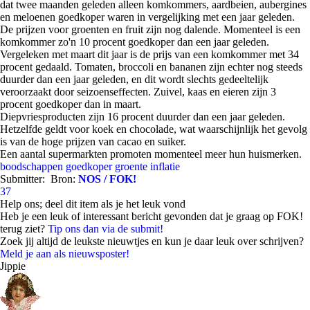
dat twee maanden geleden alleen komkommers, aardbeien, aubergines
en meloenen goedkoper waren in vergelijking met een jaar geleden.
De prijzen voor groenten en fruit zijn nog dalende. Momenteel is een
komkommer zo'n 10 procent goedkoper dan een jaar geleden.
Vergeleken met maart dit jaar is de prijs van een komkommer met 34
procent gedaald. Tomaten, broccoli en bananen zijn echter nog steeds
duurder dan een jaar geleden, en dit wordt slechts gedeeltelijk
veroorzaakt door seizoenseffecten. Zuivel, kaas en eieren zijn 3
procent goedkoper dan in maart.
Diepvriesproducten zijn 16 procent duurder dan een jaar geleden.
Hetzelfde geldt voor koek en chocolade, wat waarschijnlijk het gevolg
is van de hoge prijzen van cacao en suiker.
Een aantal supermarkten promoten momenteel meer hun huismerken.
boodschappen
goedkoper
groente
inflatie
Submitter:
Bron:
NOS / FOK!
37
Help ons; deel dit item als je het leuk vond
Heb je een leuk of interessant bericht gevonden dat je graag op FOK!
terug ziet?
Tip ons dan via de submit!
Zoek jij altijd de leukste nieuwtjes en kun je daar leuk over schrijven?
Meld je aan als nieuwsposter!
Jippie