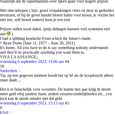
Namelijk dat de supermarkten over lijken gaan voor hogere prijzen.
Met slim inkopen ( bijv. groot verpakkingen vlees en deze in gedeeltes
invriezen, of bij de groot handel bloem halen voor brood, je verzint het
niet nee, zelf brood maken) kom je een end.
Prijzen zullen nooit dalen. (prijs dalingen kunnen veel systemen niet
aan
)
I had a splitting headache.From which the future's made.
† Ryan Dunn (June 11, 1977 – June 20, 2011)
It's funny. All you have to do is say something nobody understands
and they'll do practically anything you want them to.
VIVA LA ASSANGE¡
woensdag 6 september 2023, 15:06 uur
#4
10
Saekerhett
Tja, op een gegeven moment houdt het op hè als de koopkracht alleen
maar daalt....
Het is te belachelijk voor woorden. De laatste tien jaar krijg ik steeds
meer geld erbij (andere baan, andere verantwoordelijkheden etc...) en
toch kan ik steeds minder met dat geld.
woensdag 6 september 2023, 15:13 uur
#5
0
k3vil