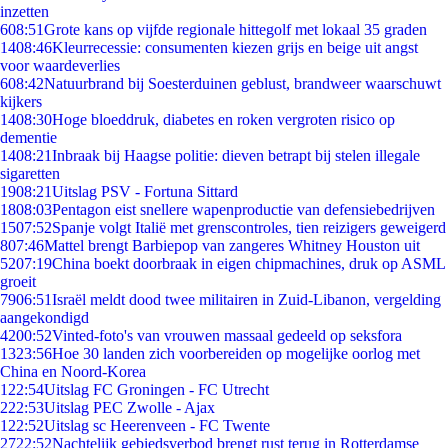
inzetten
6
08:51
Grote kans op vijfde regionale hittegolf met lokaal 35 graden
14
08:46
Kleurrecessie: consumenten kiezen grijs en beige uit angst
voor waardeverlies
6
08:42
Natuurbrand bij Soesterduinen geblust, brandweer waarschuwt
kijkers
14
08:30
Hoge bloeddruk, diabetes en roken vergroten risico op
dementie
14
08:21
Inbraak bij Haagse politie: dieven betrapt bij stelen illegale
sigaretten
19
08:21
Uitslag PSV - Fortuna Sittard
18
08:03
Pentagon eist snellere wapenproductie van defensiebedrijven
15
07:52
Spanje volgt Italië met grenscontroles, tien reizigers geweigerd
8
07:46
Mattel brengt Barbiepop van zangeres Whitney Houston uit
52
07:19
China boekt doorbraak in eigen chipmachines, druk op ASML
groeit
79
06:51
Israël meldt dood twee militairen in Zuid-Libanon, vergelding
aangekondigd
42
00:52
Vinted-foto's van vrouwen massaal gedeeld op seksfora
13
23:56
Hoe 30 landen zich voorbereiden op mogelijke oorlog met
China en Noord-Korea
1
22:54
Uitslag FC Groningen - FC Utrecht
2
22:53
Uitslag PEC Zwolle - Ajax
1
22:52
Uitslag sc Heerenveen - FC Twente
27
22:52
Nachtelijk gebiedsverbod brengt rust terug in Rotterdamse