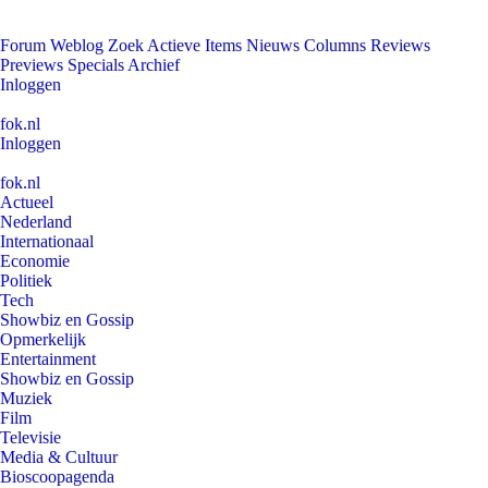
Forum
Weblog
Zoek
Actieve Items
Nieuws
Columns
Reviews
Previews
Specials
Archief
Inloggen
fok.nl
Inloggen
fok.nl
Actueel
Nederland
Internationaal
Economie
Politiek
Tech
Showbiz en Gossip
Opmerkelijk
Entertainment
Showbiz en Gossip
Muziek
Film
Televisie
Media & Cultuur
Bioscoopagenda