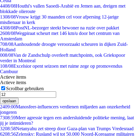
Ceuta
44
08/08
Houthi's vallen Saoedi-Arabië en Jemen aan, dreigen met
blokkade olieroute
13
08/08
Vrouw krijgt 30 maanden cel voor afpersing 12-jarige
misdienaar in kerk
43
08/08
PostNL-bezorger steekt bewoner na ruzie over pakket
26
08/08
Wegpiraat scheurt met 146 km/u door het centrum van
Amsterdam
7
08/08
Aanhoudende droogte veroorzaakt scheuren in dijken Zuid-
Holland
0
08/08
Van de Zandschulp overleeft matchpoints, ook Griekspoor
verder in Montreal
1
08/08
Excelsior opent seizoen met ruime zege op promovendus
Cambuur
Actieve items
Actieve items
Scrollbar gebruiken
opslaan
24
09:00
Manosfeer-influencers verdienen miljarden aan onzekerheid
jongeren
73
08:59
Meer agressie tegen een andersluidende politieke mening, laat
jij je intimideren?
32
08:58
Netanyahu zet streep door Gaza-plan van Trumps Vredesraad
62
08:56
Zelensky: Rusland wil tot 50.000 Noord-Koreaanse militairen