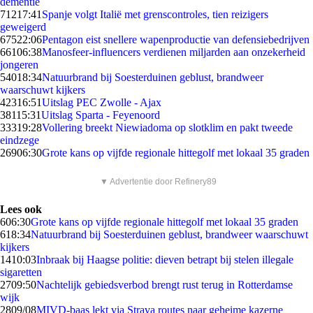
dementie
712
17:41
Spanje volgt Italië met grenscontroles, tien reizigers
geweigerd
675
22:06
Pentagon eist snellere wapenproductie van defensiebedrijven
661
06:38
Manosfeer-influencers verdienen miljarden aan onzekerheid
jongeren
540
18:34
Natuurbrand bij Soesterduinen geblust, brandweer
waarschuwt kijkers
423
16:51
Uitslag PEC Zwolle - Ajax
381
15:31
Uitslag Sparta - Feyenoord
333
19:28
Vollering breekt Niewiadoma op slotklim en pakt tweede
eindzege
269
06:30
Grote kans op vijfde regionale hittegolf met lokaal 35 graden
▼ Advertentie door Refinery89
Lees ook
6
06:30
Grote kans op vijfde regionale hittegolf met lokaal 35 graden
6
18:34
Natuurbrand bij Soesterduinen geblust, brandweer waarschuwt
kijkers
14
10:03
Inbraak bij Haagse politie: dieven betrapt bij stelen illegale
sigaretten
27
09:50
Nachtelijk gebiedsverbod brengt rust terug in Rotterdamse
wijk
28
09/08
MIVD-baas lekt via Strava routes naar geheime kazerne