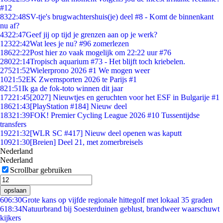
#12
83
22:48
SV-tje's brugwachtershuis(je) deel #8 - Komt de binnenkant
nu af?
43
22:47
Geef jij op tijd je grenzen aan op je werk?
123
22:42
Wat lees je nu? #96 zomerlezen
186
22:22
Post hier zo vaak mogelijk om 22:22 uur #76
280
22:14
Tropisch aquarium #73 - Het blijft toch kriebelen.
275
21:52
Wielerprono 2026 #1 We mogen weer
10
21:52
EK Zwemsporten 2026 te Parijs #1
8
21:51
Ik ga de fok-toto winnen dit jaar
172
21:45
[2027] Nieuwtjes en geruchten voor het ESF in Bulgarije #1
186
21:43
[PlayStation #184] Nieuw deel
183
21:39
FOK! Premier Cycling League 2026 #10 Tussentijdse
transfers
192
21:32
[WLR SC #417] Nieuw deel openen was kaputt
109
21:30
[Breien] Deel 21, met zomerbreisels
Nederland
Nederland
Scrollbar gebruiken
opslaan
6
06:30
Grote kans op vijfde regionale hittegolf met lokaal 35 graden
6
18:34
Natuurbrand bij Soesterduinen geblust, brandweer waarschuwt
kijkers