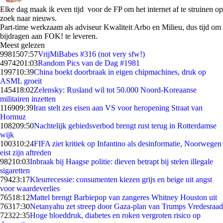
Elke dag maak ik even tijd voor de FP om het internet af te struinen op
zoek naar nieuws.
Part-time werkzaam als adviseur Kwaliteit Arbo en Milieu, dus tijd om
bijdragen aan FOK! te leveren.
Meest gelezen
99815
07:57
VrijMiBabes #316 (not very sfw!)
49742
01:03
Random Pics van de Dag #1981
1997
10:39
China boekt doorbraak in eigen chipmachines, druk op
ASML groeit
1454
18:02
Zelensky: Rusland wil tot 50.000 Noord-Koreaanse
militairen inzetten
1169
09:39
Iran stelt zes eisen aan VS voor heropening Straat van
Hormuz
1082
09:50
Nachtelijk gebiedsverbod brengt rust terug in Rotterdamse
wijk
1003
10:24
FIFA ziet kritiek op Infantino als desinformatie, Noorwegen
eist zijn aftreden
982
10:03
Inbraak bij Haagse politie: dieven betrapt bij stelen illegale
sigaretten
794
23:17
Kleurrecessie: consumenten kiezen grijs en beige uit angst
voor waardeverlies
765
18:12
Mattel brengt Barbiepop van zangeres Whitney Houston uit
763
17:30
Netanyahu zet streep door Gaza-plan van Trumps Vredesraad
723
22:35
Hoge bloeddruk, diabetes en roken vergroten risico op