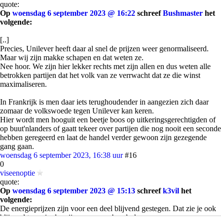
quote:
Op
woensdag 6 september 2023 @ 16:22
schreef
Bushmaster
het
volgende:
[..]
Precies, Unilever heeft daar al snel de prijzen weer genormaliseerd.
Maar wij zijn makke schapen en dat weten ze.
Nee hoor. We zijn hier lekker rechts met zijn allen en dus weten alle
betrokken partijen dat het volk van ze verrwacht dat ze die winst
maximaliseren.
In Frankrijk is men daar iets terughoudender in aangezien zich daar
zomaar de volkswoede tegen Unilever kan keren.
Hier wordt men hooguit een beetje boos op uitkeringsgerechtigden of
op buut'nlanders of gaatt tekeer over partijen die nog nooit een seconde
hebben geregeerd en laat de handel verder gewoon zijn gezegende
gang gaan.
woensdag 6 september 2023, 16:38 uur
#16
0
viseenoptie
quote:
Op
woensdag 6 september 2023 @ 15:13
schreef
k3vil
het
volgende:
De energieprijzen zijn voor een deel blijvend gestegen. Dat zie je ook
blijvend terug in de prijzen van o.a. boodschappen.