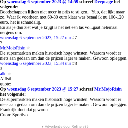
Op
woensdag 6 september 2023 @ 14:59
schreef
Deepcage
het
volgende:
Boodschappen
lijken
niet meer in prijs te stijgen... Yup, dat lijkt maar
zo. Waar ik voorheen met 60-80 euro klaar was betaal ik nu 100-120
euro, het is schandalig.
En als je dan ziet wat je krijgt is het net een tas vol..gaat helemaal
nergens om.
woensdag 6 september 2023, 15:27 uur
#7
7
Mr.MojoRisin
De supermarkten maken historisch hoge winsten. Waarom wordt er
niets aan gedaan om dan de prijzen lager te maken. Gewoon opleggen.
woensdag 6 september 2023, 15:34 uur
#8
3
alki
Alfisti
quote:
Op
woensdag 6 september 2023 @ 15:27
schreef
Mr.MojoRisin
het volgende:
De supermarkten maken historisch hoge winsten. Waarom wordt er
niets aan gedaan om dan de prijzen lager te maken. Gewoon opleggen.
Frankrijk doet dat gewoon
Cuore Sportivo
▼ Advertentie door Refinery89