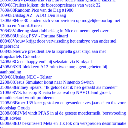
6
09/08
Trailers kijken: de bioscoopreleases van week 32
76
09/08
Random Pics van de Dag #1980
1
09/08
Uitslag AZ - ADO Den Haag
13
08/08
Hoe 30 landen zich voorbereiden op mogelijke oorlog met
China en Noord-Korea
3
08/08
Vollering slaat dubbelslag in Nice en neemt geel over
19
08/08
Uitslag PSV - Fortuna Sittard
8
08/08
Vrouw krijgt door verwisseling het embryo van ander stel
ingebracht
6
08/08
Nieuwe president De la Espriella gaat strijd aan met
drugskartels Colombia
14
08/08
Geen 'happy end' bij seksdate via Kinky.nl
43
08/08
XR blokkeert A12 ruim twee uur, agent gebeten bij
aanhouding
3
08/08
Uitslag NEC - Telstar
22
08/08
Jesus Simulator komt naar Nintendo Switch
35
08/08
Britney Spears: "Ik geloof dat ik heb gefaald als moeder"
51
08/08
VS: kans op Russische aanval op NAVO-land groeit,
munitietekort wordt probleem
12
08/08
Broer 135 keer gestoken en gesneden: zes jaar cel en tbs voor
doodslag Gouda
28
08/08
RIVM vindt PFAS in al de geteste moedermelk, borstvoeding
blijft advies
68
08/08
EU bekritiseert Meta en TikTok om verspreiden desinformatie