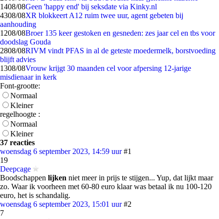
14
08/08
Geen 'happy end' bij seksdate via Kinky.nl
43
08/08
XR blokkeert A12 ruim twee uur, agent gebeten bij
aanhouding
12
08/08
Broer 135 keer gestoken en gesneden: zes jaar cel en tbs voor
doodslag Gouda
28
08/08
RIVM vindt PFAS in al de geteste moedermelk, borstvoeding
blijft advies
13
08/08
Vrouw krijgt 30 maanden cel voor afpersing 12-jarige
misdienaar in kerk
Font-grootte:
Normaal
Kleiner
regelhoogte :
Normaal
Kleiner
37 reacties
woensdag 6 september 2023, 14:59 uur
#1
19
Deepcage
Boodschappen
lijken
niet meer in prijs te stijgen... Yup, dat lijkt maar
zo. Waar ik voorheen met 60-80 euro klaar was betaal ik nu 100-120
euro, het is schandalig.
woensdag 6 september 2023, 15:01 uur
#2
7