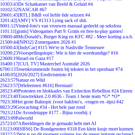
103
03:43
De Schatkamer van Beeld & Geluid #4
101
02:52
NASCAR #67
206
01:45
[RTL] B&B vol liefde 6de seizoen #4
32
01:42
[AMV] VS #1313 Lying sack of shit.
90
01:12
Vinted-foto's van vrouwen massaal gedeeld op seksfora
11
01:11
[gratis] Videogames Part 9: Gratis en free-to-play games!
198
00:48
McDonald's, Burger King en KFC #82 - Meer korting a.u.b.
215
00:44
[NPO2] Zomergasten 2026 #1
105
00:43
[IndyCar] #115 We're in Nashville Tennessee
102
00:23
Voorspellingstopic: Wie is hier de weerkundige? #16
236
00:19
Israel en Gaza #17
164
00:17
[CUL TV] Masterchef Australië 2026
67
00:13
Tenenkrommende fouten bij teksten in het openbaar #74
41
00:05
[2026/2027] Eredivisietoto #1
26
23:57
Natuur en Wild
256
23:57
[Wielrennen #616] Brennan!
285
23:49
Protesten en blokkades van Extinction Rebellion #24 Eieren
191
23:40
Touwtrekken 2.0 #636 - Team 1 beste team *G* *O*
79
23:38
Het grote Baktopic (voor bakfoto's, -vragen en -tips) #42
88
23:29
Geocaching #34 - Het hele jaar rond
79
23:21
De Avondetappe #177 - Bijna voorbij :(
89
23:09
Palworld
257
23:07
Afbeeldingen die je gemaakt hebt met AI
131
23:00
[SBS6] De Bondgenoten #318 Een klein kusje moet kunnen
183
22:53
Wat is op dit moment volgens jou de meest irritante reclame?