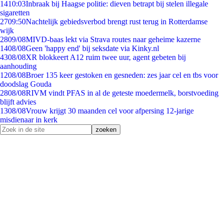
14
10:03
Inbraak bij Haagse politie: dieven betrapt bij stelen illegale
sigaretten
27
09:50
Nachtelijk gebiedsverbod brengt rust terug in Rotterdamse
wijk
28
09/08
MIVD-baas lekt via Strava routes naar geheime kazerne
14
08/08
Geen 'happy end' bij seksdate via Kinky.nl
43
08/08
XR blokkeert A12 ruim twee uur, agent gebeten bij
aanhouding
12
08/08
Broer 135 keer gestoken en gesneden: zes jaar cel en tbs voor
doodslag Gouda
28
08/08
RIVM vindt PFAS in al de geteste moedermelk, borstvoeding
blijft advies
13
08/08
Vrouw krijgt 30 maanden cel voor afpersing 12-jarige
misdienaar in kerk