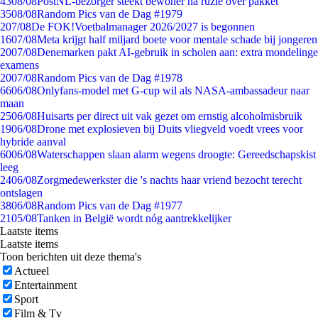
43
08/08
PostNL-bezorger steekt bewoner na ruzie over pakket
35
08/08
Random Pics van de Dag #1979
2
07/08
De FOK!Voetbalmanager 2026/2027 is begonnen
16
07/08
Meta krijgt half miljard boete voor mentale schade bij jongeren
20
07/08
Denemarken pakt AI-gebruik in scholen aan: extra mondelinge
examens
20
07/08
Random Pics van de Dag #1978
66
06/08
Onlyfans-model met G-cup wil als NASA-ambassadeur naar
maan
25
06/08
Huisarts per direct uit vak gezet om ernstig alcoholmisbruik
19
06/08
Drone met explosieven bij Duits vliegveld voedt vrees voor
hybride aanval
60
06/08
Waterschappen slaan alarm wegens droogte: Gereedschapskist
leeg
24
06/08
Zorgmedewerkster die 's nachts haar vriend bezocht terecht
ontslagen
38
06/08
Random Pics van de Dag #1977
21
05/08
Tanken in België wordt nóg aantrekkelijker
Laatste items
Laatste items
Toon berichten uit deze thema's
Actueel
Entertainment
Sport
Film & Tv