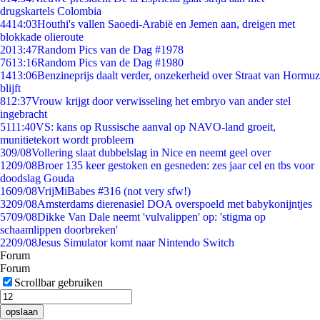
drugskartels Colombia
44
14:03
Houthi's vallen Saoedi-Arabië en Jemen aan, dreigen met
blokkade olieroute
20
13:47
Random Pics van de Dag #1978
76
13:16
Random Pics van de Dag #1980
14
13:06
Benzineprijs daalt verder, onzekerheid over Straat van Hormuz
blijft
8
12:37
Vrouw krijgt door verwisseling het embryo van ander stel
ingebracht
51
11:40
VS: kans op Russische aanval op NAVO-land groeit,
munitietekort wordt probleem
3
09/08
Vollering slaat dubbelslag in Nice en neemt geel over
12
09/08
Broer 135 keer gestoken en gesneden: zes jaar cel en tbs voor
doodslag Gouda
16
09/08
VrijMiBabes #316 (not very sfw!)
32
09/08
Amsterdams dierenasiel DOA overspoeld met babykonijntjes
57
09/08
Dikke Van Dale neemt 'vulvalippen' op: 'stigma op
schaamlippen doorbreken'
22
09/08
Jesus Simulator komt naar Nintendo Switch
Forum
Forum
Scrollbar gebruiken
opslaan