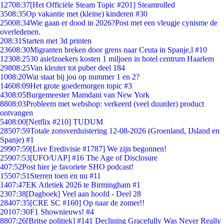
127
08:37
[Het Officiële Steam Topic #201] Steamrolled
35
08:35
Op vakantie met (kleine) kinderen #30
250
08:34
Wie gaan er dood in 2026?Post met een vleugje cynisme de
overledenen.
2
08:31
Starten met 3d printen
236
08:30
Migranten breken door grens naar Ceuta in Spanje,l #10
123
08:25
30 asielzoekers kosten 1 miljoen in hotel centrum Haarlem
298
08:25
Van kleuter tot puber deel 184
10
08:20
Wat staat bij jou op nummer 1 en 2?
146
08:09
Het grote goedemorgen topic #3
43
08:05
Burgemeester Mamdani van New York
88
08:03
Probleem met webshop: verkeerd (veel duurder) product
ontvangen
54
08:00
[Netflix #210] TUDUM
285
07:59
Totale zonsverduistering 12-08-2026 (Groenland, IJsland en
Spanje) #1
299
07:59
[Live Eredivisie #1787] We zijn begonnen!
259
07:53
[UFO/UAP] #16 The Age of Disclosure
4
07:52
Post hier je favoriete SHO podcast!
155
07:51
Sterren toen en nu #11
14
07:47
EK Atletiek 2026 te Birmingham #1
23
07:38
[Dagboek] Veel aan hoofd - Deel 28
284
07:35
[CRE SC #160] Op naar de zomer!!
201
07:30
F1 Shownieuws! #4
88
07:26
[Britse politiek] #141 Declining Gracefully Was Never Really