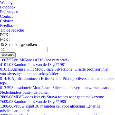
Weblog
Fotoboek
Prijsvragen
Contact
Colofon
Feedback
Tip de redactie
FOK!
FOK!
Scrollbar gebruiken
opslaan
16
07:57
VrijMiBabes #316 (not very sfw!)
41
01:03
Random Pics van de Dag #1981
0
16:11
Almansa wint Moto3-race Silverstone, Uriarte profiteert niet
van afwezige kampioenschapsleider
0
14:46
Aprilia domineert Britse Grand Prix op Silverstone met dubbele
top-3
0
13:59
Sensationele Moto2-race Silverstone levert nieuwe winnaar op,
Nederlanders buiten de punten
28
09/08
MIVD-baas lekt via Strava routes naar geheime kazerne
76
09/08
Random Pics van de Dag #1980
13
08/08
Vrouw krijgt 30 maanden cel voor afpersing 12-jarige
misdienaar in kerk