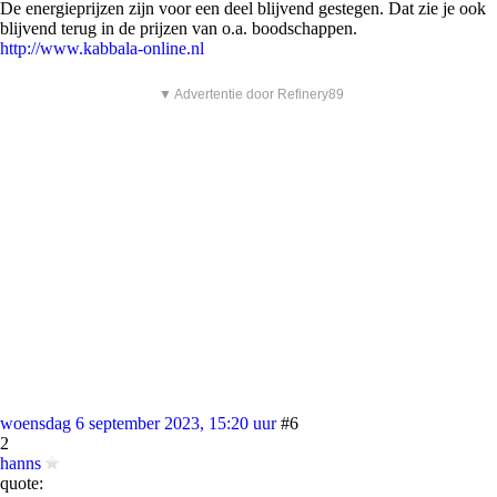
De energieprijzen zijn voor een deel blijvend gestegen. Dat zie je ook
blijvend terug in de prijzen van o.a. boodschappen.
http://www.kabbala-online.nl
▼ Advertentie door Refinery89
woensdag 6 september 2023, 15:20 uur
#6
2
hanns
quote: