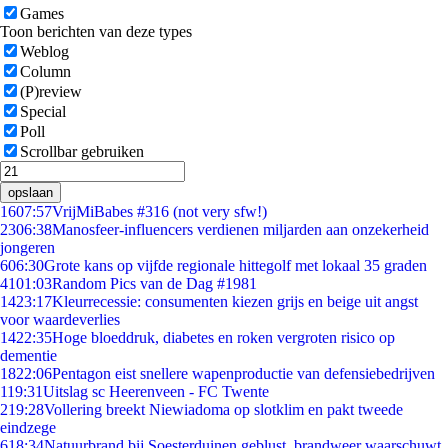
Games
Toon berichten van deze types
Weblog
Column
(P)review
Special
Poll
Scrollbar gebruiken
opslaan
16
07:57
VrijMiBabes #316 (not very sfw!)
23
06:38
Manosfeer-influencers verdienen miljarden aan onzekerheid
jongeren
6
06:30
Grote kans op vijfde regionale hittegolf met lokaal 35 graden
41
01:03
Random Pics van de Dag #1981
14
23:17
Kleurrecessie: consumenten kiezen grijs en beige uit angst
voor waardeverlies
14
22:35
Hoge bloeddruk, diabetes en roken vergroten risico op
dementie
18
22:06
Pentagon eist snellere wapenproductie van defensiebedrijven
1
19:31
Uitslag sc Heerenveen - FC Twente
2
19:28
Vollering breekt Niewiadoma op slotklim en pakt tweede
eindzege
6
18:34
Natuurbrand bij Soesterduinen geblust, brandweer waarschuwt