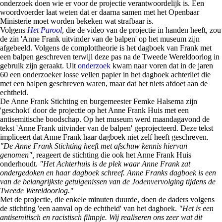
onderzoek doen wie er voor de projectie verantwoordelijk is. Een
woordvoerder laat weten dat er daarna samen met het Openbaar
Ministerie moet worden bekeken wat strafbaar is.
Volgens
Het Parool
, die de video van de projectie in handen heeft, zou
de zin 'Anne Frank uitvinder van de balpen' op het museum zijn
afgebeeld. Volgens de complottheorie is het dagboek van Frank met
een balpen geschreven terwijl deze pas na de Tweede Wereldoorlog in
gebruik zijn geraakt. Uit
onderzoek
kwam naar voren dat in de jaren
60 een onderzoeker losse vellen papier in het dagboek achterliet die
met een balpen geschreven waren, maar dat het niets afdoet aan de
echtheid.
De Anne Frank Stichting en burgemeester Femke Halsema zijn
'geschokt' door de projectie op het Anne Frank Huis met een
antisemitische boodschap. Op het museum werd maandagavond de
tekst 'Anne Frank uitvinder van de balpen' geprojecteerd. Deze tekst
impliceert dat Anne Frank haar dagboek niet zelf heeft geschreven.
"De Anne Frank Stichting heeft met afschuw kennis hiervan
genomen",
reageert de stichting die ook het Anne Frank Huis
onderhoudt.
"Het Achterhuis is de plek waar Anne Frank zat
ondergedoken en haar dagboek schreef. Anne Franks dagboek is een
van de belangrijkste getuigenissen van de Jodenvervolging tijdens de
Tweede Wereldoorlog."
Met de projectie, die enkele minuten duurde, doen de daders volgens
de stichting 'een aanval op de echtheid' van het dagboek.
"Het is een
antisemitisch en racistisch filmpje. Wij realiseren ons zeer wat dit