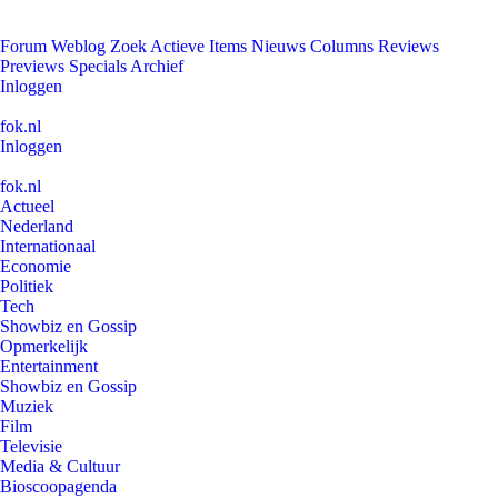
Forum
Weblog
Zoek
Actieve Items
Nieuws
Columns
Reviews
Previews
Specials
Archief
Inloggen
fok.nl
Inloggen
fok.nl
Actueel
Nederland
Internationaal
Economie
Politiek
Tech
Showbiz en Gossip
Opmerkelijk
Entertainment
Showbiz en Gossip
Muziek
Film
Televisie
Media & Cultuur
Bioscoopagenda