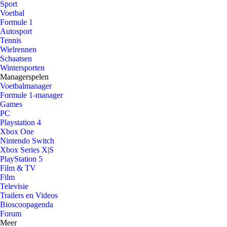
Sport
Voetbal
Formule 1
Autosport
Tennis
Wielrennen
Schaatsen
Wintersporten
Managerspelen
Voetbalmanager
Formule 1-manager
Games
PC
Playstation 4
Xbox One
Nintendo Switch
Xbox Series X|S
PlayStation 5
Film & TV
Film
Televisie
Trailers en Videos
Bioscoopagenda
Forum
Meer