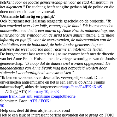
betekent voor de joodse gemeenschap en voor de stad Amsterdam in
het algemeen."
De stichting heeft aangifte gedaan bij de politie en die
doen onderzoek naar het voorval.
'Uitermate lafhartig en pijnlijk'
Ook burgemeester Halsema reageerde geschokt op de projectie.
"Ik
ben woedend over deze laffe, verwerpelijke daad. Dit is onversneden
antisemitisme en het is een aanval op Anne Franks nalatenschap, ons
(inter)nationale symbool van de strijd tegen antisemitisme. Uitermate
lafhartig en pijnlijk, voor de overlevenden, de nabestaanden van de
slachtoffers van de holocaust, de hele Joodse gemeenschap en
iedereen die weet waartoe haat, racisme en intolerantie leiden."
De burgemeester laat weten dat zij nauw contact heeft met de directie
van het Anne Frank Huis en met de vertegenwoordigers van de Joodse
gemeenschap.
"Ik hoop dat de daders snel worden opgespoord. De
nagedachtenis van Anne Frank mag niet bezoedeld worden door
stuitende kwaadaardigheid van extremisten."
"Ik ben en woedend over deze laffe, verwerpelijke daad. Dit is
onversneden antisemitisme en het is een aanval op Anne Franks
nalatenschap", aldus de burgemeester
https://t.co/C4fPKpKoiS
— AT5 (@AT5)
February 10, 2023
anne frank huis
anti-semitisme
complottheorie
Submitter:
Bron:
AT5 / FOK!
50
Help ons; deel dit item als je het leuk vond
Heb je een leuk of interessant bericht gevonden dat je graag op FOK!