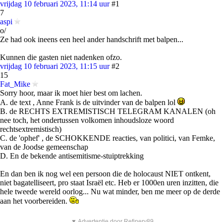
vrijdag 10 februari 2023, 11:14 uur
#1
7
aspi
o/
Ze had ook ineens een heel ander handschrift met balpen...
Kunnen die gasten niet nadenken ofzo.
vrijdag 10 februari 2023, 11:15 uur
#2
15
Fat_Mike
Sorry hoor, maar ik moet hier best om lachen.
A. de text , Anne Frank is de uitvinder van de balpen lol
B. de RECHTS EXTREMISTISCH TELEGRAM KANALEN (oh
nee toch, het ondertussen volkomen inhoudsloze woord
rechtsextremistisch)
C. de 'ophef' , de SCHOKKENDE reacties, van politici, van Femke,
van de Joodse gemeenschap
D. En de bekende antisemitisme-stuiptrekking
En dan ben ik nog wel een persoon die de holocaust NIET ontkent,
niet bagatelliseert, pro staat Israël etc. Heb er 1000en uren inzitten, die
hele tweede wereld oorlog... Nu wat minder, ben me meer op de derde
aan het voorbereiden.
▼ Advertentie door Refinery89