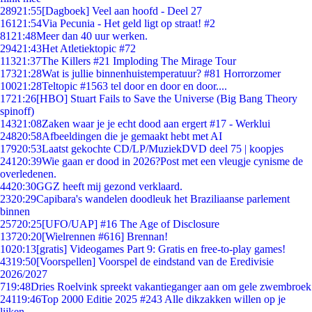
289
21:55
[Dagboek] Veel aan hoofd - Deel 27
161
21:54
Via Pecunia - Het geld ligt op straat! #2
81
21:48
Meer dan 40 uur werken.
294
21:43
Het Atletiektopic #72
113
21:37
The Killers #21 Imploding The Mirage Tour
173
21:28
Wat is jullie binnenhuistemperatuur? #81 Horrorzomer
100
21:28
Teltopic #1563 tel door en door en door....
17
21:26
[HBO] Stuart Fails to Save the Universe (Big Bang Theory
spinoff)
143
21:08
Zaken waar je je echt dood aan ergert #17 - Werklui
248
20:58
Afbeeldingen die je gemaakt hebt met AI
179
20:53
Laatst gekochte CD/LP/MuziekDVD deel 75 | koopjes
241
20:39
Wie gaan er dood in 2026?Post met een vleugje cynisme de
overledenen.
44
20:30
GGZ heeft mij gezond verklaard.
23
20:29
Capibara's wandelen doodleuk het Braziliaanse parlement
binnen
257
20:25
[UFO/UAP] #16 The Age of Disclosure
137
20:20
[Wielrennen #616] Brennan!
10
20:13
[gratis] Videogames Part 9: Gratis en free-to-play games!
43
19:50
[Voorspellen] Voorspel de eindstand van de Eredivisie
2026/2027
7
19:48
Dries Roelvink spreekt vakantieganger aan om gele zwembroek
241
19:46
Top 2000 Editie 2025 #243 Alle dikzakken willen op je
lijken