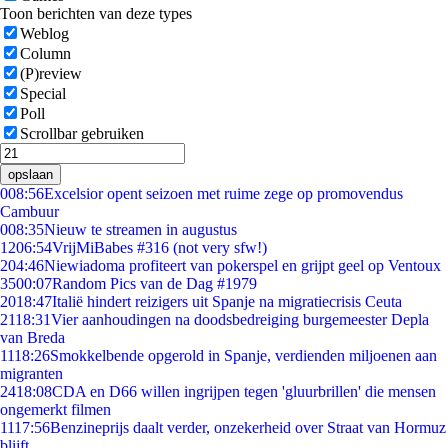
Toon berichten van deze types
Weblog
Column
(P)review
Special
Poll
Scrollbar gebruiken
opslaan
0
08:56
Excelsior opent seizoen met ruime zege op promovendus
Cambuur
0
08:35
Nieuw te streamen in augustus
12
06:54
VrijMiBabes #316 (not very sfw!)
2
04:46
Niewiadoma profiteert van pokerspel en grijpt geel op Ventoux
35
00:07
Random Pics van de Dag #1979
20
18:47
Italië hindert reizigers uit Spanje na migratiecrisis Ceuta
21
18:31
Vier aanhoudingen na doodsbedreiging burgemeester Depla
van Breda
11
18:26
Smokkelbende opgerold in Spanje, verdienden miljoenen aan
migranten
24
18:08
CDA en D66 willen ingrijpen tegen 'gluurbrillen' die mensen
ongemerkt filmen
11
17:56
Benzineprijs daalt verder, onzekerheid over Straat van Hormuz
blijft