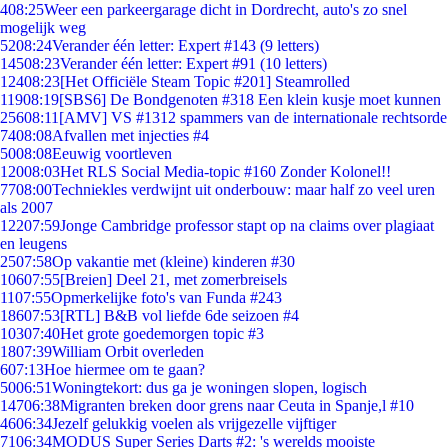
4
08:25
Weer een parkeergarage dicht in Dordrecht, auto's zo snel
mogelijk weg
52
08:24
Verander één letter: Expert #143 (9 letters)
145
08:23
Verander één letter: Expert #91 (10 letters)
124
08:23
[Het Officiële Steam Topic #201] Steamrolled
119
08:19
[SBS6] De Bondgenoten #318 Een klein kusje moet kunnen
256
08:11
[AMV] VS #1312 spammers van de internationale rechtsorde
74
08:08
Afvallen met injecties #4
50
08:08
Eeuwig voortleven
120
08:03
Het RLS Social Media-topic #160 Zonder Kolonel!!
77
08:00
Techniekles verdwijnt uit onderbouw: maar half zo veel uren
als 2007
122
07:59
Jonge Cambridge professor stapt op na claims over plagiaat
en leugens
25
07:58
Op vakantie met (kleine) kinderen #30
106
07:55
[Breien] Deel 21, met zomerbreisels
11
07:55
Opmerkelijke foto's van Funda #243
186
07:53
[RTL] B&B vol liefde 6de seizoen #4
103
07:40
Het grote goedemorgen topic #3
18
07:39
William Orbit overleden
6
07:13
Hoe hiermee om te gaan?
50
06:51
Woningtekort: dus ga je woningen slopen, logisch
147
06:38
Migranten breken door grens naar Ceuta in Spanje,l #10
46
06:34
Jezelf gelukkig voelen als vrijgezelle vijftiger
71
06:34
MODUS Super Series Darts #2: 's werelds mooiste