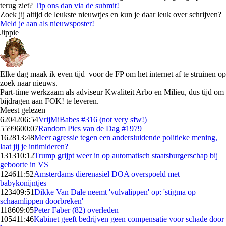
terug ziet?
Tip ons dan via de submit!
Zoek jij altijd de leukste nieuwtjes en kun je daar leuk over schrijven?
Meld je aan als nieuwsposter!
Jippie
Elke dag maak ik even tijd voor de FP om het internet af te struinen op
zoek naar nieuws.
Part-time werkzaam als adviseur Kwaliteit Arbo en Milieu, dus tijd om
bijdragen aan FOK! te leveren.
Meest gelezen
62042
06:54
VrijMiBabes #316 (not very sfw!)
55996
00:07
Random Pics van de Dag #1979
1628
13:48
Meer agressie tegen een andersluidende politieke mening,
laat jij je intimideren?
1313
10:12
Trump grijpt weer in op automatisch staatsburgerschap bij
geboorte in VS
1246
11:52
Amsterdams dierenasiel DOA overspoeld met
babykonijntjes
1234
09:51
Dikke Van Dale neemt 'vulvalippen' op: 'stigma op
schaamlippen doorbreken'
1186
09:05
Peter Faber (82) overleden
1054
11:46
Kabinet geeft bedrijven geen compensatie voor schade door