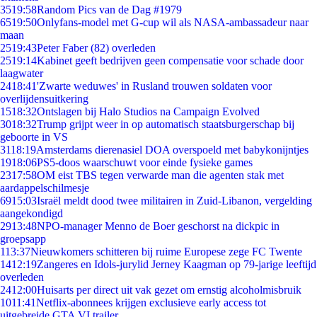
35
19:58
Random Pics van de Dag #1979
65
19:50
Onlyfans-model met G-cup wil als NASA-ambassadeur naar
maan
25
19:43
Peter Faber (82) overleden
25
19:14
Kabinet geeft bedrijven geen compensatie voor schade door
laagwater
24
18:41
'Zwarte weduwes' in Rusland trouwen soldaten voor
overlijdensuitkering
15
18:32
Ontslagen bij Halo Studios na Campaign Evolved
30
18:32
Trump grijpt weer in op automatisch staatsburgerschap bij
geboorte in VS
31
18:19
Amsterdams dierenasiel DOA overspoeld met babykonijntjes
19
18:06
PS5-doos waarschuwt voor einde fysieke games
23
17:58
OM eist TBS tegen verwarde man die agenten stak met
aardappelschilmesje
69
15:03
Israël meldt dood twee militairen in Zuid-Libanon, vergelding
aangekondigd
29
13:48
NPO-manager Menno de Boer geschorst na dickpic in
groepsapp
1
13:37
Nieuwkomers schitteren bij ruime Europese zege FC Twente
14
12:19
Zangeres en Idols-jurylid Jerney Kaagman op 79-jarige leeftijd
overleden
24
12:00
Huisarts per direct uit vak gezet om ernstig alcoholmisbruik
10
11:41
Netflix-abonnees krijgen exclusieve early access tot
uitgebreide GTA VI trailer