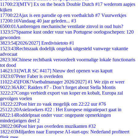
117
00:23
[MTV] Ex on the beach Double Dutch #17 wederom aapjes
kijken
177
00:22
Ajax is een parodie op een voetbalclub #7 Vuurwerkjes
172
00:16
Vandaag 40 jaar geleden... #3
65
00:01
Aanbrengen mechanische ventilatie zinvol in oud huis?
13
23:57
Spaanse kust onder vuur van Portugese oorlogsschepen: 120
gewonden
38
23:54
[2026/2027] Eredivisietoto #1
15
23:43
Rechtszaak dodelijk ongeluk uitgesteld vanwege vakantie
advocaat
28
23:36
Chinese rechtbank veroordeelt voormalige lokale functionaris
tot dood
146
23:31
[WLR SC #417] Nieuw deel openen was kaputt
19
23:07
Peter Faber is overleden
110
22:45
[FOK!Voetbalmanager 2026/2027] #1 We zijn er weer
90
22:36
ARC Raiders #7 - Don’t forget about Stella Montis
32
22:27
Congo verbiedt export van koper en kobalt, Europa zal
gevolgen voelen
182
22:22
Post hier zo vaak mogelijk om 22:22 uur #76
251
22:20
Asielzoekers #22 : Het Europese migratiepact gaat in
68
22:14
Roddelpraat onder vuur: ongepaste opmerkingen
minderjarigen deel 2
280
22:06
Post hier pas overleden muzikanten #32
18
22:03
Miljarden naar Europese AI-start-ups: Nederland profiteert
flink mee