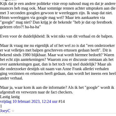
Kijk dat je een andere politieke visie erop nahoud mag en dat je andere
nuances heb mag ook. Maar sommige rennen achter uitspraken aan die
met 3 seconden googlen gewoon te weerleggen zijn. Ik snap dat niet.
Hmm weerleggen via google mag wel? Maar iets aankaarten via
"google" mag niet? Dan krijg je de bekende "heb je dat op feestboek
gelezen ofzo?! ha-ha-ha"
Even voor de duidelijkheid: Ik wist niks van dit verhaal en de balpen.
Maar ik vraag me nu eigenlijk af of het wel zo is dat "een onderzoeker
er wat velletjes met balpen geschreven ertussen gedaan heeft". Dit is
bekend sinds 1980 blijkbaar. Maar wat wordt hiermee bedoelt? Waren
het echt zijn aantekeningen? Waarom zou er discussie ontstaan als het
over aantekeningen gaat, dan is het toch vrij snel duidelijk? Maar als
die onderzoeker destijds uit naam van Anne Frank allerlei verhalen
ging verzinnen en ertussen heeft gedaan, dan wordt het ineens een heel
ander verhaal.
Maar ja, waar kom ik aan die informatie? Als ik het "google" wordt ik
afgestraft en verwezen naar de fact checkers.
Lastig lastig
vrijdag 10 februari 2023, 12:24 uur
#14
1
JoeyC
Wat een olifantenhuid.