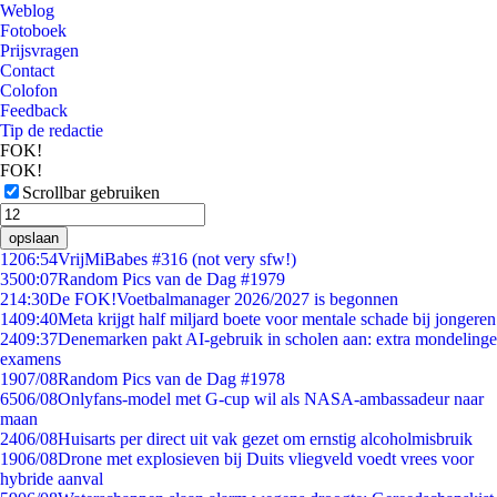
Weblog
Fotoboek
Prijsvragen
Contact
Colofon
Feedback
Tip de redactie
FOK!
FOK!
Scrollbar gebruiken
opslaan
12
06:54
VrijMiBabes #316 (not very sfw!)
35
00:07
Random Pics van de Dag #1979
2
14:30
De FOK!Voetbalmanager 2026/2027 is begonnen
14
09:40
Meta krijgt half miljard boete voor mentale schade bij jongeren
24
09:37
Denemarken pakt AI-gebruik in scholen aan: extra mondelinge
examens
19
07/08
Random Pics van de Dag #1978
65
06/08
Onlyfans-model met G-cup wil als NASA-ambassadeur naar
maan
24
06/08
Huisarts per direct uit vak gezet om ernstig alcoholmisbruik
19
06/08
Drone met explosieven bij Duits vliegveld voedt vrees voor
hybride aanval