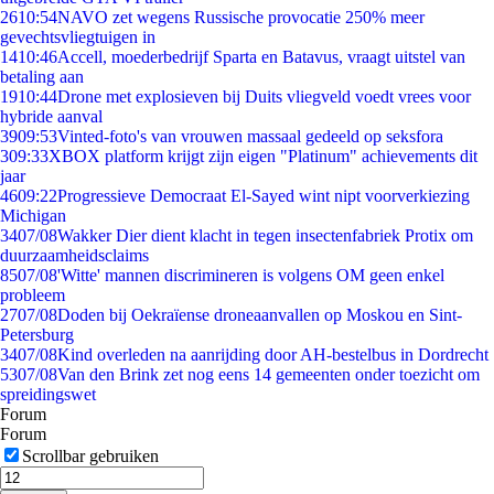
26
10:54
NAVO zet wegens Russische provocatie 250% meer
gevechtsvliegtuigen in
14
10:46
Accell, moederbedrijf Sparta en Batavus, vraagt uitstel van
betaling aan
19
10:44
Drone met explosieven bij Duits vliegveld voedt vrees voor
hybride aanval
39
09:53
Vinted-foto's van vrouwen massaal gedeeld op seksfora
3
09:33
XBOX platform krijgt zijn eigen "Platinum" achievements dit
jaar
46
09:22
Progressieve Democraat El-Sayed wint nipt voorverkiezing
Michigan
34
07/08
Wakker Dier dient klacht in tegen insectenfabriek Protix om
duurzaamheidsclaims
85
07/08
'Witte' mannen discrimineren is volgens OM geen enkel
probleem
27
07/08
Doden bij Oekraïense droneaanvallen op Moskou en Sint-
Petersburg
34
07/08
Kind overleden na aanrijding door AH-bestelbus in Dordrecht
53
07/08
Van den Brink zet nog eens 14 gemeenten onder toezicht om
spreidingswet
Forum
Forum
Scrollbar gebruiken