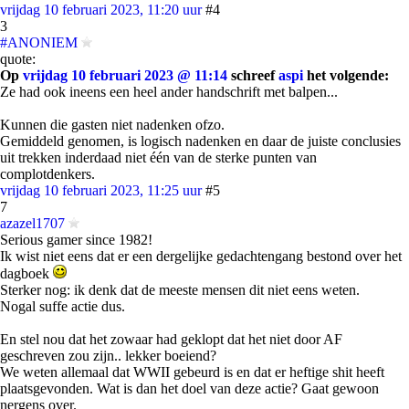
vrijdag 10 februari 2023, 11:20 uur
#4
3
#ANONIEM
quote:
Op
vrijdag 10 februari 2023 @ 11:14
schreef
aspi
het volgende:
Ze had ook ineens een heel ander handschrift met balpen...
Kunnen die gasten niet nadenken ofzo.
Gemiddeld genomen, is logisch nadenken en daar de juiste conclusies
uit trekken inderdaad niet één van de sterke punten van
complotdenkers.
vrijdag 10 februari 2023, 11:25 uur
#5
7
azazel1707
Serious gamer since 1982!
Ik wist niet eens dat er een dergelijke gedachtengang bestond over het
dagboek
Sterker nog: ik denk dat de meeste mensen dit niet eens weten.
Nogal suffe actie dus.
En stel nou dat het zowaar had geklopt dat het niet door AF
geschreven zou zijn.. lekker boeiend?
We weten allemaal dat WWII gebeurd is en dat er heftige shit heeft
plaatsgevonden. Wat is dan het doel van deze actie? Gaat gewoon
nergens over.