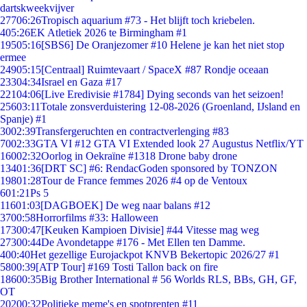
dartskweekvijver
277
06:26
Tropisch aquarium #73 - Het blijft toch kriebelen.
4
05:26
EK Atletiek 2026 te Birmingham #1
195
05:16
[SBS6] De Oranjezomer #10 Helene je kan het niet stop
ermee
249
05:15
[Centraal] Ruimtevaart / SpaceX #87 Rondje oceaan
233
04:34
Israel en Gaza #17
221
04:06
[Live Eredivisie #1784] Dying seconds van het seizoen!
256
03:11
Totale zonsverduistering 12-08-2026 (Groenland, IJsland en
Spanje) #1
30
02:39
Transfergeruchten en contractverlenging #83
70
02:33
GTA VI #12 GTA VI Extended look 27 Augustus Netflix/YT
160
02:32
Oorlog in Oekraïne #1318 Drone baby drone
134
01:36
[DRT SC] #6: RendacGoden sponsored by TONZON
198
01:28
Tour de France femmes 2026 #4 op de Ventoux
6
01:21
Ps 5
116
01:03
[DAGBOEK] De weg naar balans #12
37
00:58
Horrorfilms #33: Halloween
173
00:47
[Keuken Kampioen Divisie] #44 Vitesse mag weg
273
00:44
De Avondetappe #176 - Met Ellen ten Damme.
4
00:40
Het gezellige Eurojackpot KNVB Bekertopic 2026/27 #1
58
00:39
[ATP Tour] #169 Tosti Tallon back on fire
186
00:35
Big Brother International # 56 Worlds RLS, BBs, GH, GF,
OT
202
00:32
Politieke meme's en spotprenten #11