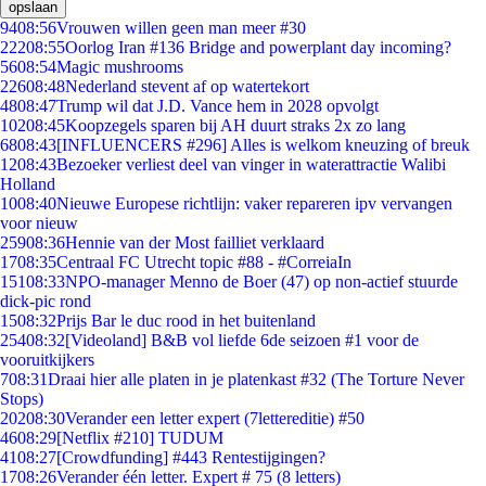
opslaan
94
08:56
Vrouwen willen geen man meer #30
222
08:55
Oorlog Iran #136 Bridge and powerplant day incoming?
56
08:54
Magic mushrooms
226
08:48
Nederland stevent af op watertekort
48
08:47
Trump wil dat J.D. Vance hem in 2028 opvolgt
102
08:45
Koopzegels sparen bij AH duurt straks 2x zo lang
68
08:43
[INFLUENCERS #296] Alles is welkom kneuzing of breuk
12
08:43
Bezoeker verliest deel van vinger in waterattractie Walibi
Holland
10
08:40
Nieuwe Europese richtlijn: vaker repareren ipv vervangen
voor nieuw
259
08:36
Hennie van der Most failliet verklaard
17
08:35
Centraal FC Utrecht topic #88 - #CorreiaIn
151
08:33
NPO-manager Menno de Boer (47) op non-actief stuurde
dick-pic rond
15
08:32
Prijs Bar le duc rood in het buitenland
254
08:32
[Videoland] B&B vol liefde 6de seizoen #1 voor de
vooruitkijkers
7
08:31
Draai hier alle platen in je platenkast #32 (The Torture Never
Stops)
202
08:30
Verander een letter expert (7lettereditie) #50
46
08:29
[Netflix #210] TUDUM
41
08:27
[Crowdfunding] #443 Rentestijgingen?
17
08:26
Verander één letter. Expert # 75 (8 letters)