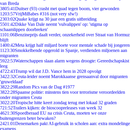
van Breda
38
05:41
Duitser (93) crasht met quad tegen boom, vier gewonden
12
03:57
VrijMiBabes #316 (not very sfw!)
23
03:02
Quake krijgt na 30 jaar een gratis uitbreiding
55
01:42
Dikke Van Dale neemt 'vulvalippen' op: 'stigma op
schaamlippen doorbreken'
11
01:06
Benzineprijs daalt verder, onzekerheid over Straat van Hormuz
blijft
14
00:42
Meta krijgt half miljard boete voor mentale schade bij jongeren
11
23:30
Smokkelbende opgerold in Spanje, verdienden miljoenen aan
migranten
59
22:53
Waterschappen slaan alarm wegens droogte: Gereedschapskist
leeg
47
22:43
Trump wil dat J.D. Vance hem in 2028 opvolgt
34
22:32
Ceuta-leider noemt Marokkaanse grensaanval door migranten
'gruweldaad'
38
22:29
Random Pics van de Dag #1977
38
22:28
Spaanse politie: minstens tien voor terrorisme veroordeelden
onder migranten Ceuta
30
22:20
Tropische hitte keert zondag terug met lokaal 32 graden
7
21:52
Trailers kijken: de bioscoopreleases van week 32
46
21:30
Spoedberaad EU na crisis Ceuta, moeten we onze
buitengrenzen beter bewaken?
24
21:01
Denemarken pakt AI-gebruik in scholen aan: extra mondelinge
examens