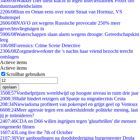
34
06/08
Wakker Dier dient klacht in tegen insectenfabriek Protix om
duurzaamheidsclaims
22
06/08
Iran en Oman eens over route Straat van Hormuz, VS
buitenspel
26
06/08
NAVO zet wegens Russische provocatie 250% meer
gevechtsvliegtuigen in
59
06/08
Waterschappen slaan alarm wegens droogte: Gereedschapskist
leeg
1
06/08
Forensics: Crime Scene Detective
23
06/08
Zorgmedewerkster die 's nachts haar vriend bezocht terecht
ontslagen
Actieve items
Actieve items
Scrollbar gebruiken
opslaan
35
08:57
Voedselprijzen wereldwijd op hoogste niveau in ruim drie jaar
20
08:39
Italië hindert reizigers uit Spanje na migratiecrisis Ceuta
2
08:34
Niewiadoma profiteert van pokerspel en grijpt geel op Ventoux
66
08:24
Meer agressie tegen een andersluidende politieke mening, laat
jij je intimideren?
24
07:46
CDA en D66 willen ingrijpen tegen 'gluurbrillen' die mensen
ongemerkt filmen
16
07:43
Long live the 7th of October
21
07:30
Vier aanhoudingen na doodsbedreiging burgemeester Depla