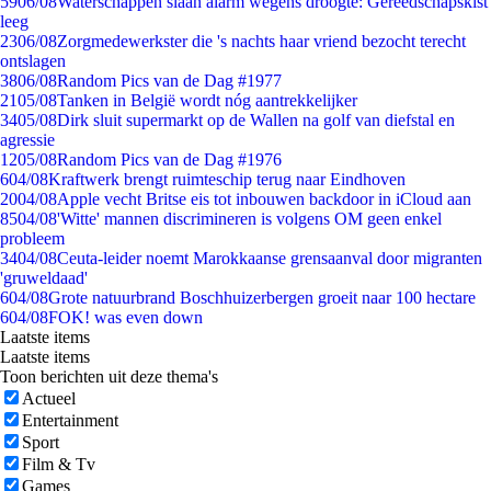
59
06/08
Waterschappen slaan alarm wegens droogte: Gereedschapskist
leeg
23
06/08
Zorgmedewerkster die 's nachts haar vriend bezocht terecht
ontslagen
38
06/08
Random Pics van de Dag #1977
21
05/08
Tanken in België wordt nóg aantrekkelijker
34
05/08
Dirk sluit supermarkt op de Wallen na golf van diefstal en
agressie
12
05/08
Random Pics van de Dag #1976
6
04/08
Kraftwerk brengt ruimteschip terug naar Eindhoven
20
04/08
Apple vecht Britse eis tot inbouwen backdoor in iCloud aan
85
04/08
'Witte' mannen discrimineren is volgens OM geen enkel
probleem
34
04/08
Ceuta-leider noemt Marokkaanse grensaanval door migranten
'gruweldaad'
6
04/08
Grote natuurbrand Boschhuizerbergen groeit naar 100 hectare
6
04/08
FOK! was even down
Laatste items
Laatste items
Toon berichten uit deze thema's
Actueel
Entertainment
Sport
Film & Tv
Games