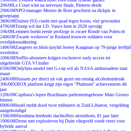
2
06/08
Le Court wint na nerveuze finale, Pieterse derde
29
06/08
NPO-manager Menno de Boer geschorst na dickpic in
groepsapp
38
06/08
Duitser (93) crasht met quad tegen boom, vier gewonden
47
06/08
Trump wil dat J.D. Vance hem in 2028 opvolgt
1
06/08
Lemmen boekt eerste profzege in zware Ronde van Polen-rit
24
06/08
'Zwarte weduwes' in Rusland trouwen soldaten voor
overlijdensuitkering
14
06/08
Zangeres en Idols-jurylid Jerney Kaagman op 79-jarige leeftijd
overleden
10
06/08
Netflix-abonnees krijgen exclusieve early access tot
uitgebreide GTA VI trailer
65
06/08
Onlyfans-model met G-cup wil als NASA-ambassadeur naar
maan
24
06/08
Huisarts per direct uit vak gezet om ernstig alcoholmisbruik
3
06/08
XBOX platform krijgt zijn eigen "Platinum" achievements dit
jaar
12
06/08
Capibara's lopen Braziliaans parlementsgebouw Mato Grosso
binnen
69
06/08
Israël meldt dood twee militairen in Zuid-Libanon, vergelding
aangekondigd
15
06/08
Hiroshima herdenkt slachtoffers atoombom, 81 jaar later
19
06/08
Drone met explosieven bij Duits vliegveld voedt vrees voor
hybride aanval