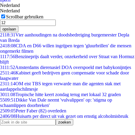
Nederland
Nederland
Scrollbar gebruiken
opslaan
21
18:31
Vier aanhoudingen na doodsbedreiging burgemeester Depla
van Breda
24
18:08
CDA en D66 willen ingrijpen tegen 'gluurbrillen' die mensen
ongemerkt filmen
11
17:56
Benzineprijs daalt verder, onzekerheid over Straat van Hormuz
blijft
31
11:52
Amsterdams dierenasiel DOA overspoeld met babykonijntjes
25
11:46
Kabinet geeft bedrijven geen compensatie voor schade door
laagwater
23
11:14
OM eist TBS tegen verwarde man die agenten stak met
aardappelschilmesje
30
11:08
Tropische hitte keert zondag terug met lokaal 32 graden
55
09:51
Dikke Van Dale neemt 'vulvalippen' op: 'stigma op
schaamlippen doorbreken'
25
09:05
Peter Faber (82) overleden
24
06/08
Huisarts per direct uit vak gezet om ernstig alcoholmisbruik