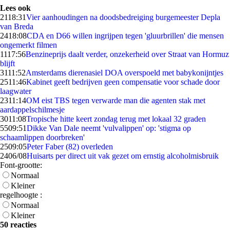
Lees ook
21
18:31
Vier aanhoudingen na doodsbedreiging burgemeester Depla
van Breda
24
18:08
CDA en D66 willen ingrijpen tegen 'gluurbrillen' die mensen
ongemerkt filmen
11
17:56
Benzineprijs daalt verder, onzekerheid over Straat van Hormuz
blijft
31
11:52
Amsterdams dierenasiel DOA overspoeld met babykonijntjes
25
11:46
Kabinet geeft bedrijven geen compensatie voor schade door
laagwater
23
11:14
OM eist TBS tegen verwarde man die agenten stak met
aardappelschilmesje
30
11:08
Tropische hitte keert zondag terug met lokaal 32 graden
55
09:51
Dikke Van Dale neemt 'vulvalippen' op: 'stigma op
schaamlippen doorbreken'
25
09:05
Peter Faber (82) overleden
24
06/08
Huisarts per direct uit vak gezet om ernstig alcoholmisbruik
Font-grootte:
Normaal
Kleiner
regelhoogte :
Normaal
Kleiner
50 reacties