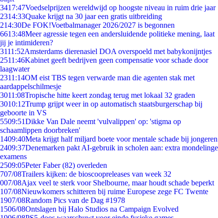
34
17:47
Voedselprijzen wereldwijd op hoogste niveau in ruim drie jaar
23
14:33
Quake krijgt na 30 jaar een gratis uitbreiding
2
14:30
De FOK!Voetbalmanager 2026/2027 is begonnen
66
13:48
Meer agressie tegen een andersluidende politieke mening, laat
jij je intimideren?
31
11:52
Amsterdams dierenasiel DOA overspoeld met babykonijntjes
25
11:46
Kabinet geeft bedrijven geen compensatie voor schade door
laagwater
23
11:14
OM eist TBS tegen verwarde man die agenten stak met
aardappelschilmesje
30
11:08
Tropische hitte keert zondag terug met lokaal 32 graden
30
10:12
Trump grijpt weer in op automatisch staatsburgerschap bij
geboorte in VS
55
09:51
Dikke Van Dale neemt 'vulvalippen' op: 'stigma op
schaamlippen doorbreken'
14
09:40
Meta krijgt half miljard boete voor mentale schade bij jongeren
24
09:37
Denemarken pakt AI-gebruik in scholen aan: extra mondelinge
examens
25
09:05
Peter Faber (82) overleden
7
07/08
Trailers kijken: de bioscoopreleases van week 32
0
07/08
Ajax veel te sterk voor Shelbourne, maar houdt schade beperkt
1
07/08
Nieuwkomers schitteren bij ruime Europese zege FC Twente
19
07/08
Random Pics van de Dag #1978
15
06/08
Ontslagen bij Halo Studios na Campaign Evolved
19
06/08
PS5-doos waarschuwt voor einde fysieke games