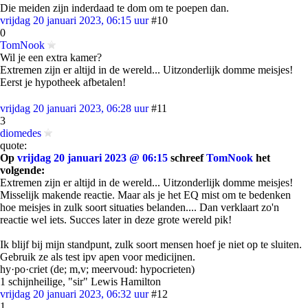
Die meiden zijn inderdaad te dom om te poepen dan.
vrijdag 20 januari 2023, 06:15 uur
#10
0
TomNook
Wil je een extra kamer?
Extremen zijn er altijd in de wereld... Uitzonderlijk domme meisjes!
Eerst je hypotheek afbetalen!
vrijdag 20 januari 2023, 06:28 uur
#11
3
diomedes
quote:
Op
vrijdag 20 januari 2023 @ 06:15
schreef
TomNook
het
volgende:
Extremen zijn er altijd in de wereld... Uitzonderlijk domme meisjes!
Misselijk makende reactie. Maar als je het EQ mist om te bedenken
hoe meisjes in zulk soort situaties belanden.... Dan verklaart zo'n
reactie wel iets. Succes later in deze grote wereld pik!
Ik blijf bij mijn standpunt, zulk soort mensen hoef je niet op te sluiten.
Gebruik ze als test ipv apen voor medicijnen.
hy·po·criet (de; m,v; meervoud: hypocrieten)
1 schijnheilige, "sir" Lewis Hamilton
vrijdag 20 januari 2023, 06:32 uur
#12
1