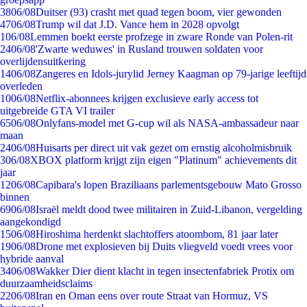
38
06/08
Duitser (93) crasht met quad tegen boom, vier gewonden
47
06/08
Trump wil dat J.D. Vance hem in 2028 opvolgt
1
06/08
Lemmen boekt eerste profzege in zware Ronde van Polen-rit
24
06/08
'Zwarte weduwes' in Rusland trouwen soldaten voor
overlijdensuitkering
14
06/08
Zangeres en Idols-jurylid Jerney Kaagman op 79-jarige leeftijd
overleden
10
06/08
Netflix-abonnees krijgen exclusieve early access tot
uitgebreide GTA VI trailer
65
06/08
Onlyfans-model met G-cup wil als NASA-ambassadeur naar
maan
24
06/08
Huisarts per direct uit vak gezet om ernstig alcoholmisbruik
3
06/08
XBOX platform krijgt zijn eigen "Platinum" achievements dit
jaar
12
06/08
Capibara's lopen Braziliaans parlementsgebouw Mato Grosso
binnen
69
06/08
Israël meldt dood twee militairen in Zuid-Libanon, vergelding
aangekondigd
15
06/08
Hiroshima herdenkt slachtoffers atoombom, 81 jaar later
19
06/08
Drone met explosieven bij Duits vliegveld voedt vrees voor
hybride aanval
34
06/08
Wakker Dier dient klacht in tegen insectenfabriek Protix om
duurzaamheidsclaims
22
06/08
Iran en Oman eens over route Straat van Hormuz, VS