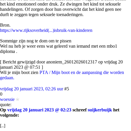
het kind emotioneel onder druk. Ze dwingen het kind tot seksuele
handelingen. Of zorgen door hun overwicht dat het kind geen nee
durft te zeggen tegen seksuele toenaderingen.
Bron.
https://www.rijksoverheid(...)isbruik-van-kinderen
Sommige zijn nog te dom om te pissen
Wel nu heb je weer eens wat geleerd van iemand met een mbo1
diploma .
[ Bericht gewijzigd door anoniem_26012026012317 op vrijdag 20
januari 2023 @ 07:51 ]
Wil je mijn boot zien
PTA / Mijn boot en de aanpassing die worden
gedaan.
vrijdag 20 januari 2023, 02:26 uur
#5
0
woessie
quote:
Op
vrijdag 20 januari 2023 @ 02:23
schreef
suijkerbuijk
het
volgende:
[..]