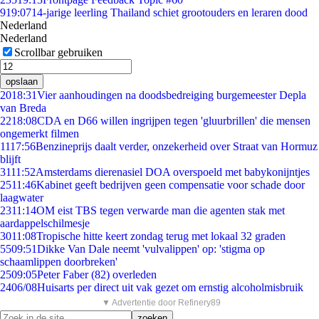
9
19:07
14-jarige leerling Thailand schiet grootouders en leraren dood
Nederland
Nederland
Scrollbar gebruiken
opslaan
20
18:31
Vier aanhoudingen na doodsbedreiging burgemeester Depla
van Breda
22
18:08
CDA en D66 willen ingrijpen tegen 'gluurbrillen' die mensen
ongemerkt filmen
11
17:56
Benzineprijs daalt verder, onzekerheid over Straat van Hormuz
blijft
31
11:52
Amsterdams dierenasiel DOA overspoeld met babykonijntjes
25
11:46
Kabinet geeft bedrijven geen compensatie voor schade door
laagwater
23
11:14
OM eist TBS tegen verwarde man die agenten stak met
aardappelschilmesje
30
11:08
Tropische hitte keert zondag terug met lokaal 32 graden
55
09:51
Dikke Van Dale neemt 'vulvalippen' op: 'stigma op
schaamlippen doorbreken'
25
09:05
Peter Faber (82) overleden
24
06/08
Huisarts per direct uit vak gezet om ernstig alcoholmisbruik
▼ Advertentie door Refinery89