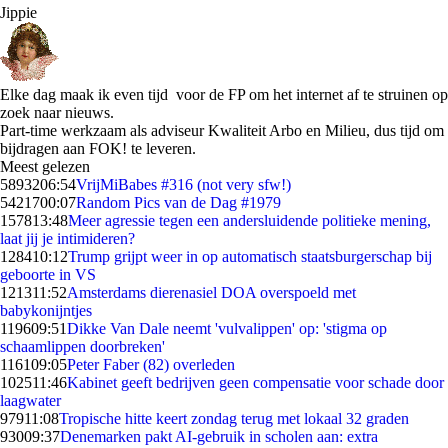
Jippie
Elke dag maak ik even tijd voor de FP om het internet af te struinen op
zoek naar nieuws.
Part-time werkzaam als adviseur Kwaliteit Arbo en Milieu, dus tijd om
bijdragen aan FOK! te leveren.
Meest gelezen
58932
06:54
VrijMiBabes #316 (not very sfw!)
54217
00:07
Random Pics van de Dag #1979
1578
13:48
Meer agressie tegen een andersluidende politieke mening,
laat jij je intimideren?
1284
10:12
Trump grijpt weer in op automatisch staatsburgerschap bij
geboorte in VS
1213
11:52
Amsterdams dierenasiel DOA overspoeld met
babykonijntjes
1196
09:51
Dikke Van Dale neemt 'vulvalippen' op: 'stigma op
schaamlippen doorbreken'
1161
09:05
Peter Faber (82) overleden
1025
11:46
Kabinet geeft bedrijven geen compensatie voor schade door
laagwater
979
11:08
Tropische hitte keert zondag terug met lokaal 32 graden
930
09:37
Denemarken pakt AI-gebruik in scholen aan: extra