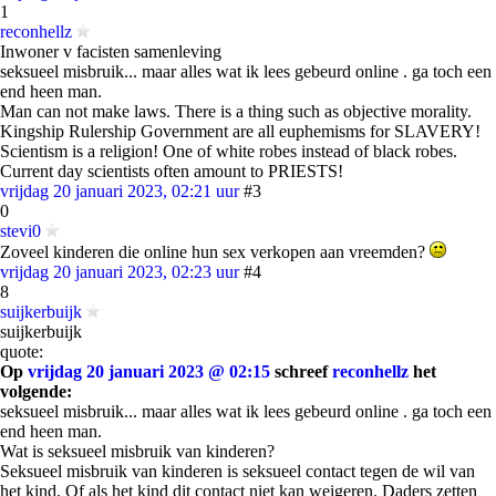
1
reconhellz
Inwoner v facisten samenleving
seksueel misbruik... maar alles wat ik lees gebeurd online . ga toch een
end heen man.
Man can not make laws. There is a thing such as objective morality.
Kingship Rulership Government are all euphemisms for SLAVERY!
Scientism is a religion! One of white robes instead of black robes.
Current day scientists often amount to PRIESTS!
vrijdag 20 januari 2023, 02:21 uur
#3
0
stevi0
Zoveel kinderen die online hun sex verkopen aan vreemden?
vrijdag 20 januari 2023, 02:23 uur
#4
8
suijkerbuijk
suijkerbuijk
quote:
Op
vrijdag 20 januari 2023 @ 02:15
schreef
reconhellz
het
volgende:
seksueel misbruik... maar alles wat ik lees gebeurd online . ga toch een
end heen man.
Wat is seksueel misbruik van kinderen?
Seksueel misbruik van kinderen is seksueel contact tegen de wil van
het kind. Of als het kind dit contact niet kan weigeren. Daders zetten