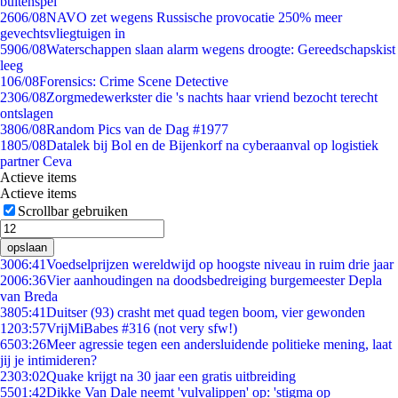
buitenspel
26
06/08
NAVO zet wegens Russische provocatie 250% meer
gevechtsvliegtuigen in
59
06/08
Waterschappen slaan alarm wegens droogte: Gereedschapskist
leeg
1
06/08
Forensics: Crime Scene Detective
23
06/08
Zorgmedewerkster die 's nachts haar vriend bezocht terecht
ontslagen
38
06/08
Random Pics van de Dag #1977
18
05/08
Datalek bij Bol en de Bijenkorf na cyberaanval op logistiek
partner Ceva
Actieve items
Actieve items
Scrollbar gebruiken
opslaan
30
06:41
Voedselprijzen wereldwijd op hoogste niveau in ruim drie jaar
20
06:36
Vier aanhoudingen na doodsbedreiging burgemeester Depla
van Breda
38
05:41
Duitser (93) crasht met quad tegen boom, vier gewonden
12
03:57
VrijMiBabes #316 (not very sfw!)
65
03:26
Meer agressie tegen een andersluidende politieke mening, laat
jij je intimideren?
23
03:02
Quake krijgt na 30 jaar een gratis uitbreiding
55
01:42
Dikke Van Dale neemt 'vulvalippen' op: 'stigma op