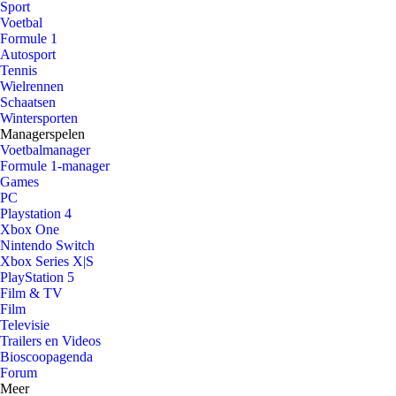
Sport
Voetbal
Formule 1
Autosport
Tennis
Wielrennen
Schaatsen
Wintersporten
Managerspelen
Voetbalmanager
Formule 1-manager
Games
PC
Playstation 4
Xbox One
Nintendo Switch
Xbox Series X|S
PlayStation 5
Film & TV
Film
Televisie
Trailers en Videos
Bioscoopagenda
Forum
Meer