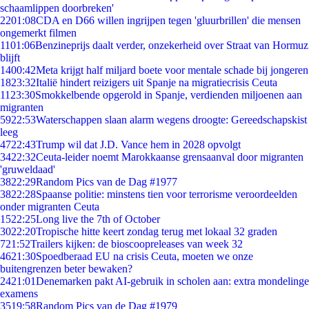
schaamlippen doorbreken'
22
01:08
CDA en D66 willen ingrijpen tegen 'gluurbrillen' die mensen
ongemerkt filmen
11
01:06
Benzineprijs daalt verder, onzekerheid over Straat van Hormuz
blijft
14
00:42
Meta krijgt half miljard boete voor mentale schade bij jongeren
18
23:32
Italië hindert reizigers uit Spanje na migratiecrisis Ceuta
11
23:30
Smokkelbende opgerold in Spanje, verdienden miljoenen aan
migranten
59
22:53
Waterschappen slaan alarm wegens droogte: Gereedschapskist
leeg
47
22:43
Trump wil dat J.D. Vance hem in 2028 opvolgt
34
22:32
Ceuta-leider noemt Marokkaanse grensaanval door migranten
'gruweldaad'
38
22:29
Random Pics van de Dag #1977
38
22:28
Spaanse politie: minstens tien voor terrorisme veroordeelden
onder migranten Ceuta
15
22:25
Long live the 7th of October
30
22:20
Tropische hitte keert zondag terug met lokaal 32 graden
7
21:52
Trailers kijken: de bioscoopreleases van week 32
46
21:30
Spoedberaad EU na crisis Ceuta, moeten we onze
buitengrenzen beter bewaken?
24
21:01
Denemarken pakt AI-gebruik in scholen aan: extra mondelinge
examens
35
19:58
Random Pics van de Dag #1979