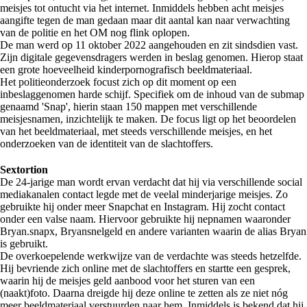
meisjes tot ontucht via het internet. Inmiddels hebben acht meisjes
aangifte tegen de man gedaan maar dit aantal kan naar verwachting
van de politie en het OM nog flink oplopen.
De man werd op 11 oktober 2022 aangehouden en zit sindsdien vast.
Zijn digitale gegevensdragers werden in beslag genomen. Hierop staat
een grote hoeveelheid kinderpornografisch beeldmateriaal.
Het politieonderzoek focust zich op dit moment op een
inbeslaggenomen harde schijf. Specifiek om de inhoud van de submap
genaamd 'Snap', hierin staan 150 mappen met verschillende
meisjesnamen, inzichtelijk te maken. De focus ligt op het beoordelen
van het beeldmateriaal, met steeds verschillende meisjes, en het
onderzoeken van de identiteit van de slachtoffers.
Sextortion
De 24-jarige man wordt ervan verdacht dat hij via verschillende social
mediakanalen contact legde met de veelal minderjarige meisjes. Zo
gebruikte hij onder meer Snapchat en Instagram. Hij zocht contact
onder een valse naam. Hiervoor gebruikte hij nepnamen waaronder
Bryan.snapx, Bryansnelgeld en andere varianten waarin de alias Bryan
is gebruikt.
De overkoepelende werkwijze van de verdachte was steeds hetzelfde.
Hij bevriende zich online met de slachtoffers en startte een gesprek,
waarin hij de meisjes geld aanbood voor het sturen van een
(naakt)foto. Daarna dreigde hij deze online te zetten als ze niet nóg
meer beeldmateriaal verstuurden naar hem. Inmiddels is bekend dat hij