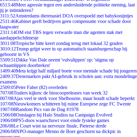
65
13:48
Meer agressie tegen een andersluidende politieke mening, laat
jij je intimideren?
31
11:52
Amsterdams dierenasiel DOA overspoeld met babykonijntjes
25
11:46
Kabinet geeft bedrijven geen compensatie voor schade door
laagwater
23
11:14
OM eist TBS tegen verwarde man die agenten stak met
aardappelschilmesje
30
11:08
Tropische hitte keert zondag terug met lokaal 32 graden
30
10:12
Trump grijpt weer in op automatisch staatsburgerschap bij
geboorte in VS
55
09:51
Dikke Van Dale neemt 'vulvalippen' op: 'stigma op
schaamlippen doorbreken'
14
09:40
Meta krijgt half miljard boete voor mentale schade bij jongeren
24
09:37
Denemarken pakt AI-gebruik in scholen aan: extra mondelinge
examens
25
09:05
Peter Faber (82) overleden
7
07/08
Trailers kijken: de bioscoopreleases van week 32
0
07/08
Ajax veel te sterk voor Shelbourne, maar houdt schade beperkt
1
07/08
Nieuwkomers schitteren bij ruime Europese zege FC Twente
19
07/08
Random Pics van de Dag #1978
15
06/08
Ontslagen bij Halo Studios na Campaign Evolved
19
06/08
PS5-doos waarschuwt voor einde fysieke games
2
06/08
Le Court wint na nerveuze finale, Pieterse derde
29
06/08
NPO-manager Menno de Boer geschorst na dickpic in
groepsapp