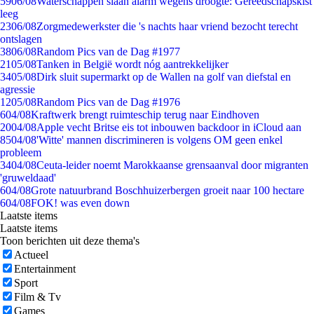
59
06/08
Waterschappen slaan alarm wegens droogte: Gereedschapskist
leeg
23
06/08
Zorgmedewerkster die 's nachts haar vriend bezocht terecht
ontslagen
38
06/08
Random Pics van de Dag #1977
21
05/08
Tanken in België wordt nóg aantrekkelijker
34
05/08
Dirk sluit supermarkt op de Wallen na golf van diefstal en
agressie
12
05/08
Random Pics van de Dag #1976
6
04/08
Kraftwerk brengt ruimteschip terug naar Eindhoven
20
04/08
Apple vecht Britse eis tot inbouwen backdoor in iCloud aan
85
04/08
'Witte' mannen discrimineren is volgens OM geen enkel
probleem
34
04/08
Ceuta-leider noemt Marokkaanse grensaanval door migranten
'gruweldaad'
6
04/08
Grote natuurbrand Boschhuizerbergen groeit naar 100 hectare
6
04/08
FOK! was even down
Laatste items
Laatste items
Toon berichten uit deze thema's
Actueel
Entertainment
Sport
Film & Tv
Games