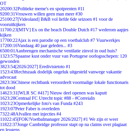
OT
202
00:32
Politieke meme's en spotprenten #11
92
00:31
Vrouwen willen geen man meer #30
251
00:27
[Videoland] B&B vol liefde 6de seizoen #1 voor de
vooruitkijkers
117
00:23
[MTV] Ex on the beach Double Dutch #17 wederom aapjes
kijken
177
00:22
Ajax is een parodie op een voetbalclub #7 Vuurwerkjes
172
00:16
Vandaag 40 jaar geleden... #3
65
00:01
Aanbrengen mechanische ventilatie zinvol in oud huis?
13
23:57
Spaanse kust onder vuur van Portugese oorlogsschepen: 120
gewonden
38
23:54
[2026/2027] Eredivisietoto #1
15
23:43
Rechtszaak dodelijk ongeluk uitgesteld vanwege vakantie
advocaat
28
23:36
Chinese rechtbank veroordeelt voormalige lokale functionaris
tot dood
146
23:31
[WLR SC #417] Nieuw deel openen was kaputt
16
23:28
Centraal FC Utrecht topic #88 - #CorreiaIn
10
23:23
Opmerkelijke foto's van Funda #243
19
23:07
Peter Faber is overleden
73
22:48
Afvallen met injecties #4
110
22:45
[FOK!Voetbalmanager 2026/2027] #1 We zijn er weer
118
22:37
Jonge Cambridge professor stapt op na claims over plagiaat
en leugens