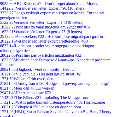
90
22:36
ARC Raiders #7 - Don’t forget about Stella Montis
144
22:27
Verander één letter: Expert #91 (10 letters)
32
22:27
Congo verbiedt export van koper en kobalt, Europa zal
gevolgen voelen
51
22:23
Verander één letter: Expert #143 (9 letters)
182
22:22
Post hier zo vaak mogelijk om 22:22 uur #76
16
22:21
Verander één letter. Expert # 75 (8 letters)
251
22:20
Asielzoekers #22 : Het Europese migratiepact gaat in
201
22:16
Verander een letter expert (7lettereditie) #50
68
22:14
Roddelpraat onder vuur: ongepaste opmerkingen
minderjarigen deel 2
280
22:06
Post hier pas overleden muzikanten #32
18
22:03
Miljarden naar Europese AI-start-ups: Nederland profiteert
flink mee
289
21:55
[Dagboek] Veel aan hoofd - Deel 27
161
21:54
Via Pecunia - Het geld ligt op straat! #2
17
21:50
William Orbit overleden
218
21:48
Oorlog Iran #136 Bridge and powerplant day incoming?
81
21:48
Meer dan 40 uur werken.
294
21:43
Het Atletiektopic #72
113
21:37
The Killers #21 Imploding The Mirage Tour
173
21:28
Wat is jullie binnenhuistemperatuur? #81 Horrorzomer
100
21:28
Teltopic #1563 tel door en door en door....
17
21:26
[HBO] Stuart Fails to Save the Universe (Big Bang Theory
spinoff)