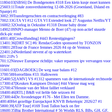
118
04:03
[SBS6] De Bondgenoten #318 Een klein kusje moet kunnen
256
03:11
Totale zonsverduistering 12-08-2026 (Groenland, IJsland en
Spanje) #1
30
02:39
Transfergeruchten en contractverlenging #83
70
02:33
GTA VI #12 GTA VI Extended look 27 Augustus Netflix/YT
160
02:32
Oorlog in Oekraïne #1318 Drone baby drone
149
02:09
NPO-manager Menno de Boer (47) op non-actief stuurde
dick-pic rond
40
01:40
[Crowdfunding] #443 Rentestijgingen?
134
01:36
[DRT SC] #6: RendacGoden sponsored by TONZON
198
01:28
Tour de France femmes 2026 #4 op de Ventoux
224
01:24
Nederland stevent af op watertekort
6
01:21
Ps 5
7
01:12
Nieuwe Europese richtlijn: vaker repareren ipv vervangen voor
nieuw
116
01:03
[DAGBOEK] De weg naar balans #12
37
00:58
Horrorfilms #33: Halloween
254
00:52
[AMV] VS #1312 spammers van de internationale rechtsorde
173
00:47
[Keuken Kampioen Divisie] #44 Vitesse mag weg
257
00:47
Hennie van der Most failliet verklaard
184
00:46
[RTL] B&B vol liefde 6de seizoen #4
273
00:44
De Avondetappe #176 - Met Ellen ten Damme.
4
00:40
Het gezellige Eurojackpot KNVB Bekertopic 2026/27 #1
58
00:39
[ATP Tour] #169 Tosti Tallon back on fire
186
00:35
Big Brother International # 56 Worlds RLS, BBs, GH, GF,