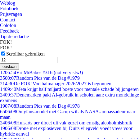
Weblog
Fotoboek
Prijsvragen
Contact
Colofon
Feedback
Tip de redactie
FOK!
FOK!
Scrollbar gebruiken
opslaan
12
06:54
VrijMiBabes #316 (not very sfw!)
35
00:07
Random Pics van de Dag #1979
2
14:30
De FOK!Voetbalmanager 2026/2027 is begonnen
14
09:40
Meta krijgt half miljard boete voor mentale schade bij jongeren
24
09:37
Denemarken pakt AI-gebruik in scholen aan: extra mondelinge
examens
19
07/08
Random Pics van de Dag #1978
65
06/08
Onlyfans-model met G-cup wil als NASA-ambassadeur naar
maan
24
06/08
Huisarts per direct uit vak gezet om ernstig alcoholmisbruik
19
06/08
Drone met explosieven bij Duits vliegveld voedt vrees voor
hybride aanval