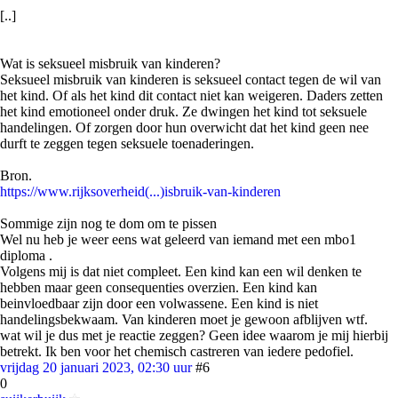
[..]
Wat is seksueel misbruik van kinderen?
Seksueel misbruik van kinderen is seksueel contact tegen de wil van
het kind. Of als het kind dit contact niet kan weigeren. Daders zetten
het kind emotioneel onder druk. Ze dwingen het kind tot seksuele
handelingen. Of zorgen door hun overwicht dat het kind geen nee
durft te zeggen tegen seksuele toenaderingen.
Bron.
https://www.rijksoverheid(...)isbruik-van-kinderen
Sommige zijn nog te dom om te pissen
Wel nu heb je weer eens wat geleerd van iemand met een mbo1
diploma .
Volgens mij is dat niet compleet. Een kind kan een wil denken te
hebben maar geen consequenties overzien. Een kind kan
beinvloedbaar zijn door een volwassene. Een kind is niet
handelingsbekwaam. Van kinderen moet je gewoon afblijven wtf.
wat wil je dus met je reactie zeggen? Geen idee waarom je mij hierbij
betrekt. Ik ben voor het chemisch castreren van iedere pedofiel.
vrijdag 20 januari 2023, 02:30 uur
#6
0