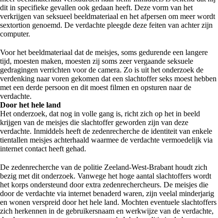
dit in specifieke gevallen ook gedaan heeft. Deze vorm van het
verkrijgen van seksueel beeldmateriaal en het afpersen om meer wordt
sextortion genoemd. De verdachte pleegde deze feiten van achter zijn
computer.
Voor het beeldmateriaal dat de meisjes, soms gedurende een langere
tijd, moesten maken, moesten zij soms zeer vergaande seksuele
gedragingen verrichten voor de camera. Zo is uit het onderzoek de
verdenking naar voren gekomen dat een slachtoffer seks moest hebben
met een derde persoon en dit moest filmen en opsturen naar de
verdachte.
Door het hele land
Het onderzoek, dat nog in volle gang is, richt zich op het in beeld
krijgen van de meisjes die slachtoffer geworden zijn van deze
verdachte. Inmiddels heeft de zedenrecherche de identiteit van enkele
tientallen meisjes achterhaald waarmee de verdachte vermoedelijk via
internet contact heeft gehad.
De zedenrecherche van de politie Zeeland-West-Brabant houdt zich
bezig met dit onderzoek. Vanwege het hoge aantal slachtoffers wordt
het korps ondersteund door extra zedenrechercheurs. De meisjes die
door de verdachte via internet benaderd waren, zijn veelal minderjarig
en wonen verspreid door het hele land. Mochten eventuele slachtoffers
zich herkennen in de gebruikersnaam en werkwijze van de verdachte,