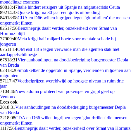
mondelinge examens
908
18:47
Italië hindert reizigers uit Spanje na migratiecrisis Ceuta
892
14:33
Quake krijgt na 30 jaar een gratis uitbreiding
849
18:08
CDA en D66 willen ingrijpen tegen 'gluurbrillen' die mensen
ongemerkt filmen
825
17:56
Benzineprijs daalt verder, onzekerheid over Straat van
Hormuz blijft
779
09:40
Meta krijgt half miljard boete voor mentale schade bij
jongeren
675
11:14
OM eist TBS tegen verwarde man die agenten stak met
aardappelschilmesje
675
18:31
Vier aanhoudingen na doodsbedreiging burgemeester Depla
van Breda
623
18:26
Smokkelbende opgerold in Spanje, verdienden miljoenen aan
migranten
571
17:47
Voedselprijzen wereldwijd op hoogste niveau in ruim drie
jaar
71
04:46
Niewiadoma profiteert van pokerspel en grijpt geel op
Ventoux
Lees ook
20
18:31
Vier aanhoudingen na doodsbedreiging burgemeester Depla
van Breda
22
18:08
CDA en D66 willen ingrijpen tegen 'gluurbrillen' die mensen
ongemerkt filmen
11
17:56
Benzineprijs daalt verder, onzekerheid over Straat van Hormuz