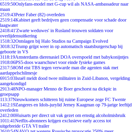
65
19:50
Onlyfans-model met G-cup wil als NASA-ambassadeur naar
maan
25
19:43
Peter Faber (82) overleden
25
19:14
Kabinet geeft bedrijven geen compensatie voor schade door
laagwater
24
18:41
'Zwarte weduwes' in Rusland trouwen soldaten voor
overlijdensuitkering
15
18:32
Ontslagen bij Halo Studios na Campaign Evolved
30
18:32
Trump grijpt weer in op automatisch staatsburgerschap bij
geboorte in VS
31
18:19
Amsterdams dierenasiel DOA overspoeld met babykonijntjes
19
18:06
PS5-doos waarschuwt voor einde fysieke games
23
17:58
OM eist TBS tegen verwarde man die agenten stak met
aardappelschilmesje
69
15:03
Israël meldt dood twee militairen in Zuid-Libanon, vergelding
aangekondigd
29
13:48
NPO-manager Menno de Boer geschorst na dickpic in
groepsapp
1
13:37
Nieuwkomers schitteren bij ruime Europese zege FC Twente
14
12:19
Zangeres en Idols-jurylid Jerney Kaagman op 79-jarige leeftijd
overleden
24
12:00
Huisarts per direct uit vak gezet om ernstig alcoholmisbruik
10
11:41
Netflix-abonnees krijgen exclusieve early access tot
uitgebreide GTA VI trailer
26
10:54
NAVO zet wegens Russische provocatie 250% meer