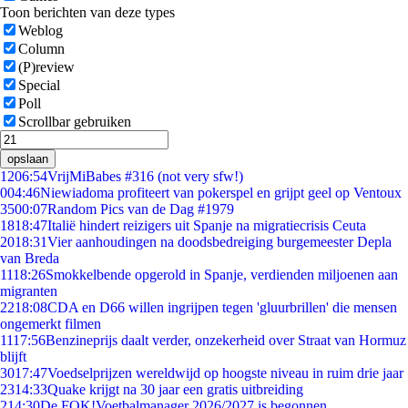
Toon berichten van deze types
Weblog
Column
(P)review
Special
Poll
Scrollbar gebruiken
opslaan
12
06:54
VrijMiBabes #316 (not very sfw!)
0
04:46
Niewiadoma profiteert van pokerspel en grijpt geel op Ventoux
35
00:07
Random Pics van de Dag #1979
18
18:47
Italië hindert reizigers uit Spanje na migratiecrisis Ceuta
20
18:31
Vier aanhoudingen na doodsbedreiging burgemeester Depla
van Breda
11
18:26
Smokkelbende opgerold in Spanje, verdienden miljoenen aan
migranten
22
18:08
CDA en D66 willen ingrijpen tegen 'gluurbrillen' die mensen
ongemerkt filmen
11
17:56
Benzineprijs daalt verder, onzekerheid over Straat van Hormuz
blijft
30
17:47
Voedselprijzen wereldwijd op hoogste niveau in ruim drie jaar
23
14:33
Quake krijgt na 30 jaar een gratis uitbreiding
2
14:30
De FOK!Voetbalmanager 2026/2027 is begonnen