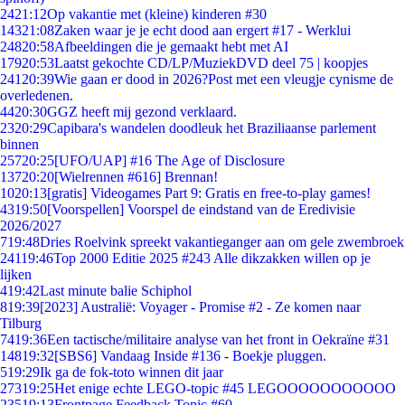
24
21:12
Op vakantie met (kleine) kinderen #30
143
21:08
Zaken waar je je echt dood aan ergert #17 - Werklui
248
20:58
Afbeeldingen die je gemaakt hebt met AI
179
20:53
Laatst gekochte CD/LP/MuziekDVD deel 75 | koopjes
241
20:39
Wie gaan er dood in 2026?Post met een vleugje cynisme de
overledenen.
44
20:30
GGZ heeft mij gezond verklaard.
23
20:29
Capibara's wandelen doodleuk het Braziliaanse parlement
binnen
257
20:25
[UFO/UAP] #16 The Age of Disclosure
137
20:20
[Wielrennen #616] Brennan!
10
20:13
[gratis] Videogames Part 9: Gratis en free-to-play games!
43
19:50
[Voorspellen] Voorspel de eindstand van de Eredivisie
2026/2027
7
19:48
Dries Roelvink spreekt vakantieganger aan om gele zwembroek
241
19:46
Top 2000 Editie 2025 #243 Alle dikzakken willen op je
lijken
4
19:42
Last minute balie Schiphol
8
19:39
[2023] Australië: Voyager - Promise #2 - Ze komen naar
Tilburg
74
19:36
Een tactische/militaire analyse van het front in Oekraïne #31
148
19:32
[SBS6] Vandaag Inside #136 - Boekje pluggen.
5
19:29
Ik ga de fok-toto winnen dit jaar
273
19:25
Het enige echte LEGO-topic #45 LEGOOOOOOOOOOO
235
19:13
Frontpage Feedback Topic #60