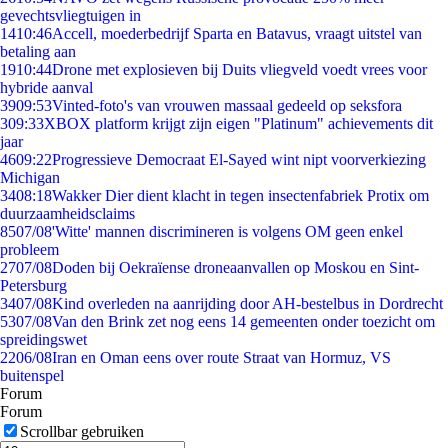
gevechtsvliegtuigen in
14
10:46
Accell, moederbedrijf Sparta en Batavus, vraagt uitstel van
betaling aan
19
10:44
Drone met explosieven bij Duits vliegveld voedt vrees voor
hybride aanval
39
09:53
Vinted-foto's van vrouwen massaal gedeeld op seksfora
3
09:33
XBOX platform krijgt zijn eigen "Platinum" achievements dit
jaar
46
09:22
Progressieve Democraat El-Sayed wint nipt voorverkiezing
Michigan
34
08:18
Wakker Dier dient klacht in tegen insectenfabriek Protix om
duurzaamheidsclaims
85
07/08
'Witte' mannen discrimineren is volgens OM geen enkel
probleem
27
07/08
Doden bij Oekraïense droneaanvallen op Moskou en Sint-
Petersburg
34
07/08
Kind overleden na aanrijding door AH-bestelbus in Dordrecht
53
07/08
Van den Brink zet nog eens 14 gemeenten onder toezicht om
spreidingswet
22
06/08
Iran en Oman eens over route Straat van Hormuz, VS
buitenspel
Forum
Forum
Scrollbar gebruiken