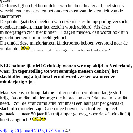
quote:
De focus ligt op het beoordelen van het beeldmateriaal, met steeds
verschillende meisjes,
en het onderzoeken van de identiteit van de
slachtoffers.
De politie gaat deze beelden van deze meisjes bij opsporing verzocht
openbaar maken, maar het gezicht wordt geblurd. Als deze
minderjarigen zich niet binnen 14 dagen melden, dan wordt ook hun
gezicht herkenbaar in beeld gebracht
Dit omdat deze minderjarigen kinderporno hebben verspreid naar de
verdachte!
dat zouden die smerige pedofielen wel willen he?
NEE natuurlijk niet! Gelukkig wonen we nog altijd in Nederland,
waar (in tegenstelling tot wat sommige mensen denken) het
slachtoffer nog altijd beschermd wordt, zeker wanneer ze
minderjarig zijn.
Maar serieus, ik hoop dat die hufter echt een verdomd lange straf
krijgt. Voor elke minderjarige die hij gechanteerd/ dan wel misbruikt
heeft... zou de straf cumulatief minimaal een half jaar per gemaakt
slachtoffer moeten zijn. Geen idee hoeveel slachtoffers hij heeft
gemaakt... maar 50 jaar lijkt mij amper genoeg, voor de schade die hij
heeft aangericht!
vrijdag 20 januari 2023, 02:15 uur
#2