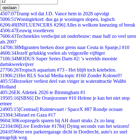
opslaan
45
07:07
Trump wil dat J.D. Vance hem in 2028 opvolgt
50
06:51
Woningtekort: dus ga je woningen slopen, logisch
62
06:49
[INFLUENCERS #296] Alles is welkom kneuzing of breuk
45
06:47
Eeuwig voortleven
76
06:43
Techniekles verdwijnt uit onderbouw: maar half zo veel uren
als 2007
147
06:38
Migranten breken door grens naar Ceuta in Spanje,l #10
46
06:34
Jezelf gelukkig voelen als vrijgezelle vijftiger
71
06:34
MODUS Super Series Darts #2: 's werelds mooiste
dartskweekvijver
277
06:26
Tropisch aquarium #73 - Het blijft toch kriebelen.
119
06:21
Het RLS Social Media-topic #160 Zonder Kolonel!!
4
05:55
Bezoeker verliest deel van vinger in waterattractie Walibi
Holland
4
05:26
EK Atletiek 2026 te Birmingham #1
195
05:16
[SBS6] De Oranjezomer #10 Helene je kan het niet stop
ermee
249
05:15
[Centraal] Ruimtevaart / SpaceX #87 Rondje oceaan
233
04:34
Israel en Gaza #17
96
04:30
Koopzegels sparen bij AH duurt straks 2x zo lang
221
04:06
[Live Eredivisie #1784] Dying seconds van het seizoen!
2
04:05
Weer een parkeergarage dicht in Dordrecht, auto's zo snel
mogelijk weg