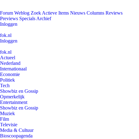
Forum
Weblog
Zoek
Actieve Items
Nieuws
Columns
Reviews
Previews
Specials
Archief
Inloggen
fok.nl
Inloggen
fok.nl
Actueel
Nederland
Internationaal
Economie
Politiek
Tech
Showbiz en Gossip
Opmerkelijk
Entertainment
Showbiz en Gossip
Muziek
Film
Televisie
Media & Cultuur
Bioscoopagenda