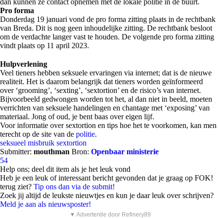
dan kunnen ze contact opnemen met de lokale politie in de buurt.
Pro forma
Donderdag 19 januari vond de pro forma zitting plaats in de rechtbank
van Breda. Dit is nog geen inhoudelijke zitting. De rechtbank besloot
om de verdachte langer vast te houden. De volgende pro forma zitting
vindt plaats op 11 april 2023.
Hulpverlening
Veel tieners hebben seksuele ervaringen via internet; dat is de nieuwe
realiteit. Het is daarom belangrijk dat tieners worden geïnformeerd
over ‘grooming’, ‘sexting’, ‘sextortion’ en de risico’s van internet.
Bijvoorbeeld gedwongen worden tot het, al dan niet in beeld, moeten
verrichten van seksuele handelingen en chantage met ‘exposing’ van
materiaal. Jong of oud, je bent baas over eigen lijf.
Voor informatie over sextortion en tips hoe het te voorkomen, kan men
terecht op de site van de
politie
.
seksueel misbruik
sextortion
Submitter:
mouthman
Bron:
Openbaar ministerie
54
Help ons; deel dit item als je het leuk vond
Heb je een leuk of interessant bericht gevonden dat je graag op FOK!
terug ziet?
Tip ons dan via de submit!
Zoek jij altijd de leukste nieuwtjes en kun je daar leuk over schrijven?
Meld je aan als nieuwsposter!
▼ Advertentie door Refinery89