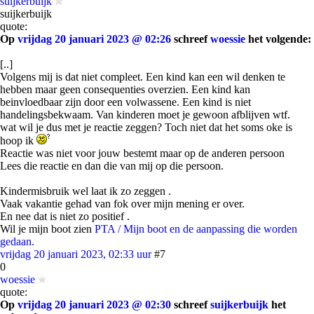
suijkerbuijk
suijkerbuijk
quote:
Op
vrijdag 20 januari 2023 @ 02:26
schreef
woessie
het volgende:
[..]
Volgens mij is dat niet compleet. Een kind kan een wil denken te
hebben maar geen consequenties overzien. Een kind kan
beinvloedbaar zijn door een volwassene. Een kind is niet
handelingsbekwaam. Van kinderen moet je gewoon afblijven wtf.
wat wil je dus met je reactie zeggen? Toch niet dat het soms oke is
hoop ik
Reactie was niet voor jouw bestemt maar op de anderen persoon
Lees die reactie en dan die van mij op die persoon.
Kindermisbruik wel laat ik zo zeggen .
Vaak vakantie gehad van fok over mijn mening er over.
En nee dat is niet zo positief .
Wil je mijn boot zien
PTA / Mijn boot en de aanpassing die worden
gedaan.
vrijdag 20 januari 2023, 02:33 uur
#7
0
woessie
quote:
Op
vrijdag 20 januari 2023 @ 02:30
schreef
suijkerbuijk
het