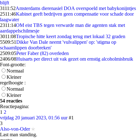
blijft
31
11:52
Amsterdams dierenasiel DOA overspoeld met babykonijntjes
25
11:46
Kabinet geeft bedrijven geen compensatie voor schade door
laagwater
23
11:14
OM eist TBS tegen verwarde man die agenten stak met
aardappelschilmesje
30
11:08
Tropische hitte keert zondag terug met lokaal 32 graden
55
09:51
Dikke Van Dale neemt 'vulvalippen' op: 'stigma op
schaamlippen doorbreken'
25
09:05
Peter Faber (82) overleden
24
06/08
Huisarts per direct uit vak gezet om ernstig alcoholmisbruik
Font-grootte:
Normaal
Kleiner
regelhoogte :
Normaal
Kleiner
54 reacties
Reactiepagina:
1
2
vrijdag 20 januari 2023, 01:56 uur
#1
3
Also-von-Oder
Last man standing.