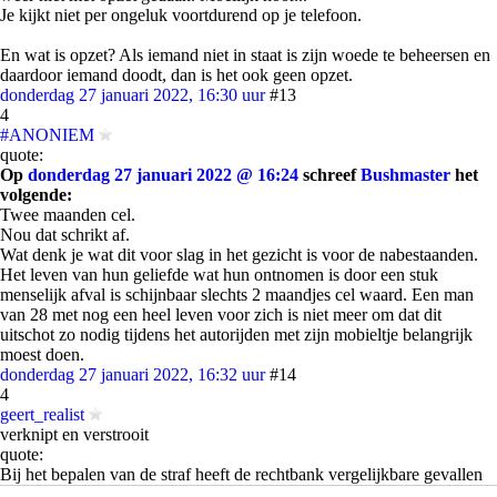
Je kijkt niet per ongeluk voortdurend op je telefoon.
En wat is opzet? Als iemand niet in staat is zijn woede te beheersen en
daardoor iemand doodt, dan is het ook geen opzet.
donderdag 27 januari 2022, 16:30 uur
#13
4
#ANONIEM
quote:
Op
donderdag 27 januari 2022 @ 16:24
schreef
Bushmaster
het
volgende:
Twee maanden cel.
Nou dat schrikt af.
Wat denk je wat dit voor slag in het gezicht is voor de nabestaanden.
Het leven van hun geliefde wat hun ontnomen is door een stuk
menselijk afval is schijnbaar slechts 2 maandjes cel waard. Een man
van 28 met nog een heel leven voor zich is niet meer om dat dit
uitschot zo nodig tijdens het autorijden met zijn mobieltje belangrijk
moest doen.
donderdag 27 januari 2022, 16:32 uur
#14
4
geert_realist
verknipt en verstrooit
quote:
Bij het bepalen van de straf heeft de rechtbank vergelijkbare gevallen
bekeken. Daarbij merkt de rechtbank op dat de geëiste straf door de