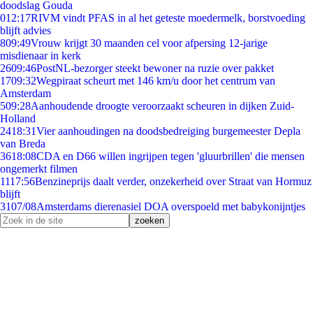
doodslag Gouda
0
12:17
RIVM vindt PFAS in al het geteste moedermelk, borstvoeding
blijft advies
8
09:49
Vrouw krijgt 30 maanden cel voor afpersing 12-jarige
misdienaar in kerk
26
09:46
PostNL-bezorger steekt bewoner na ruzie over pakket
17
09:32
Wegpiraat scheurt met 146 km/u door het centrum van
Amsterdam
5
09:28
Aanhoudende droogte veroorzaakt scheuren in dijken Zuid-
Holland
24
18:31
Vier aanhoudingen na doodsbedreiging burgemeester Depla
van Breda
36
18:08
CDA en D66 willen ingrijpen tegen 'gluurbrillen' die mensen
ongemerkt filmen
11
17:56
Benzineprijs daalt verder, onzekerheid over Straat van Hormuz
blijft
31
07/08
Amsterdams dierenasiel DOA overspoeld met babykonijntjes