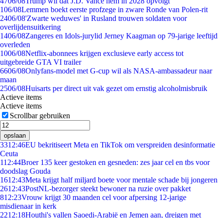
47
06/08
Trump wil dat J.D. Vance hem in 2028 opvolgt
1
06/08
Lemmen boekt eerste profzege in zware Ronde van Polen-rit
24
06/08
'Zwarte weduwes' in Rusland trouwen soldaten voor
overlijdensuitkering
14
06/08
Zangeres en Idols-jurylid Jerney Kaagman op 79-jarige leeftijd
overleden
10
06/08
Netflix-abonnees krijgen exclusieve early access tot
uitgebreide GTA VI trailer
66
06/08
Onlyfans-model met G-cup wil als NASA-ambassadeur naar
maan
25
06/08
Huisarts per direct uit vak gezet om ernstig alcoholmisbruik
Actieve items
Actieve items
Scrollbar gebruiken
opslaan
33
12:46
EU bekritiseert Meta en TikTok om verspreiden desinformatie
Ceuta
1
12:44
Broer 135 keer gestoken en gesneden: zes jaar cel en tbs voor
doodslag Gouda
16
12:43
Meta krijgt half miljard boete voor mentale schade bij jongeren
26
12:43
PostNL-bezorger steekt bewoner na ruzie over pakket
8
12:23
Vrouw krijgt 30 maanden cel voor afpersing 12-jarige
misdienaar in kerk
22
12:18
Houthi's vallen Saoedi-Arabië en Jemen aan, dreigen met