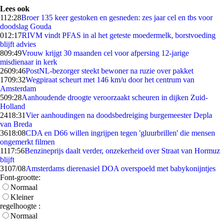
Lees ook
1
12:28
Broer 135 keer gestoken en gesneden: zes jaar cel en tbs voor
doodslag Gouda
0
12:17
RIVM vindt PFAS in al het geteste moedermelk, borstvoeding
blijft advies
8
09:49
Vrouw krijgt 30 maanden cel voor afpersing 12-jarige
misdienaar in kerk
26
09:46
PostNL-bezorger steekt bewoner na ruzie over pakket
17
09:32
Wegpiraat scheurt met 146 km/u door het centrum van
Amsterdam
5
09:28
Aanhoudende droogte veroorzaakt scheuren in dijken Zuid-
Holland
24
18:31
Vier aanhoudingen na doodsbedreiging burgemeester Depla
van Breda
36
18:08
CDA en D66 willen ingrijpen tegen 'gluurbrillen' die mensen
ongemerkt filmen
11
17:56
Benzineprijs daalt verder, onzekerheid over Straat van Hormuz
blijft
31
07/08
Amsterdams dierenasiel DOA overspoeld met babykonijntjes
Font-grootte:
Normaal
Kleiner
regelhoogte :
Normaal