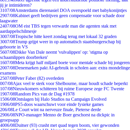
jij je intimideren?
31
07/08
Amsterdams dierenasiel DOA overspoeld met babykonijntjes
29
07/08
Kabinet geeft bedrijven geen compensatie voor schade door
laagwater
24
07/08
OM eist TBS tegen verwarde man die agenten stak met
aardappelschilmesje
30
07/08
Tropische hitte keert zondag terug met lokaal 32 graden
30
07/08
Trump grijpt weer in op automatisch staatsburgerschap bij
geboorte in VS
56
07/08
Dikke Van Dale neemt 'vulvalippen' op: 'stigma op
schaamlippen doorbreken'
16
07/08
Meta krijgt half miljard boete voor mentale schade bij jongeren
20
07/08
Denemarken pakt AI-gebruik in scholen aan: extra mondelinge
examens
25
07/08
Peter Faber (82) overleden
0
07/08
Ajax veel te sterk voor Shelbourne, maar houdt schade beperkt
1
07/08
Nieuwkomers schitteren bij ruime Europese zege FC Twente
19
07/08
Random Pics van de Dag #1978
15
06/08
Ontslagen bij Halo Studios na Campaign Evolved
19
06/08
PS5-doos waarschuwt voor einde fysieke games
2
06/08
Le Court wint na nerveuze finale, Pieterse derde
29
06/08
NPO-manager Menno de Boer geschorst na dickpic in
groepsapp
40
06/08
Duitser (93) crasht met quad tegen boom, vier gewonden