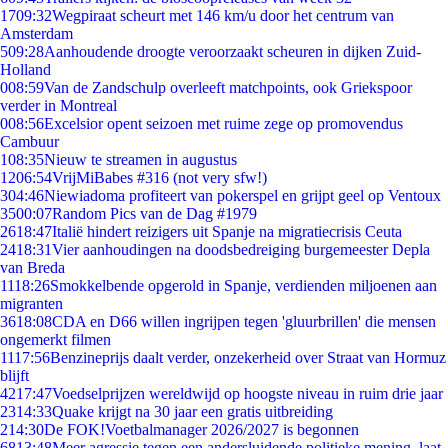
17
09:32
Wegpiraat scheurt met 146 km/u door het centrum van
Amsterdam
5
09:28
Aanhoudende droogte veroorzaakt scheuren in dijken Zuid-
Holland
0
08:59
Van de Zandschulp overleeft matchpoints, ook Griekspoor
verder in Montreal
0
08:56
Excelsior opent seizoen met ruime zege op promovendus
Cambuur
1
08:35
Nieuw te streamen in augustus
12
06:54
VrijMiBabes #316 (not very sfw!)
3
04:46
Niewiadoma profiteert van pokerspel en grijpt geel op Ventoux
35
00:07
Random Pics van de Dag #1979
26
18:47
Italië hindert reizigers uit Spanje na migratiecrisis Ceuta
24
18:31
Vier aanhoudingen na doodsbedreiging burgemeester Depla
van Breda
11
18:26
Smokkelbende opgerold in Spanje, verdienden miljoenen aan
migranten
36
18:08
CDA en D66 willen ingrijpen tegen 'gluurbrillen' die mensen
ongemerkt filmen
11
17:56
Benzineprijs daalt verder, onzekerheid over Straat van Hormuz
blijft
42
17:47
Voedselprijzen wereldwijd op hoogste niveau in ruim drie jaar
23
14:33
Quake krijgt na 30 jaar een gratis uitbreiding
2
14:30
De FOK!Voetbalmanager 2026/2027 is begonnen
68
13:48
Meer agressie tegen een andersluidende politieke mening, laat