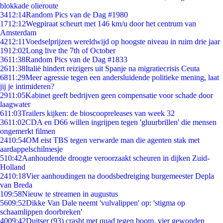
blokkade olieroute
34
12:14
Random Pics van de Dag #1980
17
12:12
Wegpiraat scheurt met 146 km/u door het centrum van
Amsterdam
42
12:11
Voedselprijzen wereldwijd op hoogste niveau in ruim drie jaar
19
12:02
Long live the 7th of October
36
11:38
Random Pics van de Dag #1833
26
11:38
Italië hindert reizigers uit Spanje na migratiecrisis Ceuta
68
11:29
Meer agressie tegen een andersluidende politieke mening, laat
jij je intimideren?
29
11:05
Kabinet geeft bedrijven geen compensatie voor schade door
laagwater
6
11:03
Trailers kijken: de bioscoopreleases van week 32
36
11:02
CDA en D66 willen ingrijpen tegen 'gluurbrillen' die mensen
ongemerkt filmen
24
10:54
OM eist TBS tegen verwarde man die agenten stak met
aardappelschilmesje
5
10:42
Aanhoudende droogte veroorzaakt scheuren in dijken Zuid-
Holland
24
10:18
Vier aanhoudingen na doodsbedreiging burgemeester Depla
van Breda
1
09:58
Nieuw te streamen in augustus
56
09:52
Dikke Van Dale neemt 'vulvalippen' op: 'stigma op
schaamlippen doorbreken'
40
09:42
Duitser (93) crasht met quad tegen boom, vier gewonden