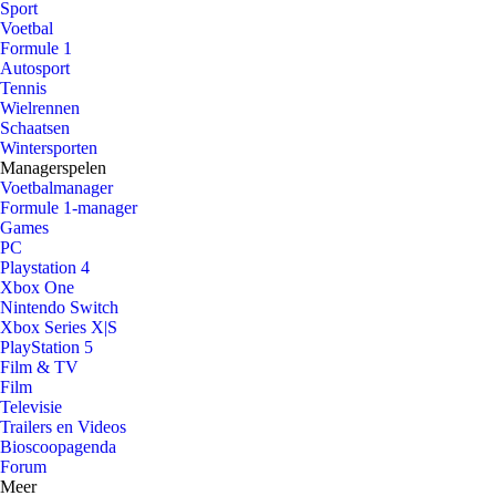
Sport
Voetbal
Formule 1
Autosport
Tennis
Wielrennen
Schaatsen
Wintersporten
Managerspelen
Voetbalmanager
Formule 1-manager
Games
PC
Playstation 4
Xbox One
Nintendo Switch
Xbox Series X|S
PlayStation 5
Film & TV
Film
Televisie
Trailers en Videos
Bioscoopagenda
Forum
Meer