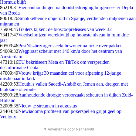
Hormuz blijft
862
18:31
Vier aanhoudingen na doodsbedreiging burgemeester Depla
van Breda
806
18:26
Smokkelbende opgerold in Spanje, verdienden miljoenen aan
migranten
759
09:45
Trailers kijken: de bioscoopreleases van week 32
734
17:47
Voedselprijzen wereldwijd op hoogste niveau in ruim drie
jaar
695
09:46
PostNL-bezorger steekt bewoner na ruzie over pakket
540
09:32
Wegpiraat scheurt met 146 km/u door het centrum van
Amsterdam
473
10:16
EU bekritiseert Meta en TikTok om verspreiden
desinformatie Ceuta
470
09:49
Vrouw krijgt 30 maanden cel voor afpersing 12-jarige
misdienaar in kerk
422
09:53
Houthi's vallen Saoedi-Arabië en Jemen aan, dreigen met
blokkade olieroute
365
09:28
Aanhoudende droogte veroorzaakt scheuren in dijken Zuid-
Holland
320
08:35
Nieuw te streamen in augustus
244
04:46
Niewiadoma profiteert van pokerspel en grijpt geel op
Ventoux
▼ Advertentie door Refinery89