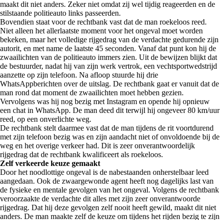
maakt dit niet anders. Zeker niet omdat zij wel tijdig reageerden en de
stilstaande politieauto links passeerden.
Bovendien staat voor de rechtbank vast dat de man roekeloos reed.
Niet alleen het allerlaatste moment voor het ongeval moet worden
bekeken, maar het volledige rijgedrag van de verdachte gedurende zijn
autorit, en met name de laatste 45 seconden. Vanaf dat punt kon hij de
zwaailichten van de politieauto immers zien. Uit de bewijzen blijkt dat
de bestuurder, nadat hij van zijn werk vertrok, een vechtsportwedstrijd
aanzette op zijn telefoon. Na afloop stuurde hij drie
WhatsAppberichten over de uitslag. De rechtbank gaat er vanuit dat de
man rond dat moment de zwaailichten moet hebben gezien.
Vervolgens was hij nog bezig met Instagram en opende hij opnieuw
een chat in WhatsApp. De man deed dit terwijl hij ongeveer 80 km/uur
reed, op een onverlichte weg.
De rechtbank stelt daarmee vast dat de man tijdens de rit voortdurend
met zijn telefoon bezig was en zijn aandacht niet of onvoldoende bij de
weg en het overige verkeer had. Dit is zeer onverantwoordelijk
rijgedrag dat de rechtbank kwalificeert als roekeloos.
Zelf verkeerde keuze gemaakt
Door het noodlottige ongeval is de nabestaanden onherstelbaar leed
aangedaan. Ook de zwaargewonde agent heeft nog dagelijks last van
de fysieke en mentale gevolgen van het ongeval. Volgens de rechtbank
veroorzaakte de verdachte dit alles met zijn zeer onverantwoorde
rijgedrag. Dat hij deze gevolgen zelf nooit heeft gewild, maakt dit niet
anders. De man maakte zelf de keuze om tijdens het rijden bezig te zijn