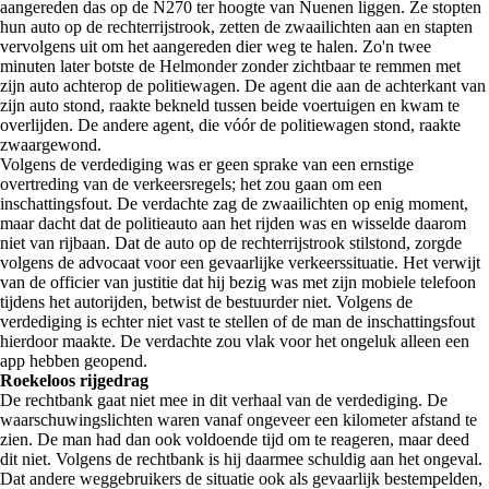
aangereden das op de N270 ter hoogte van Nuenen liggen. Ze stopten
hun auto op de rechterrijstrook, zetten de zwaailichten aan en stapten
vervolgens uit om het aangereden dier weg te halen. Zo'n twee
minuten later botste de Helmonder zonder zichtbaar te remmen met
zijn auto achterop de politiewagen. De agent die aan de achterkant van
zijn auto stond, raakte bekneld tussen beide voertuigen en kwam te
overlijden. De andere agent, die vóór de politiewagen stond, raakte
zwaargewond.
Volgens de verdediging was er geen sprake van een ernstige
overtreding van de verkeersregels; het zou gaan om een
inschattingsfout. De verdachte zag de zwaailichten op enig moment,
maar dacht dat de politieauto aan het rijden was en wisselde daarom
niet van rijbaan. Dat de auto op de rechterrijstrook stilstond, zorgde
volgens de advocaat voor een gevaarlijke verkeerssituatie. Het verwijt
van de officier van justitie dat hij bezig was met zijn mobiele telefoon
tijdens het autorijden, betwist de bestuurder niet. Volgens de
verdediging is echter niet vast te stellen of de man de inschattingsfout
hierdoor maakte. De verdachte zou vlak voor het ongeluk alleen een
app hebben geopend.
Roekeloos rijgedrag
De rechtbank gaat niet mee in dit verhaal van de verdediging. De
waarschuwingslichten waren vanaf ongeveer een kilometer afstand te
zien. De man had dan ook voldoende tijd om te reageren, maar deed
dit niet. Volgens de rechtbank is hij daarmee schuldig aan het ongeval.
Dat andere weggebruikers de situatie ook als gevaarlijk bestempelden,