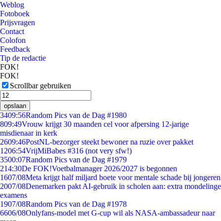
Weblog
Fotoboek
Prijsvragen
Contact
Colofon
Feedback
Tip de redactie
FOK!
FOK!
Scrollbar gebruiken
opslaan
34
09:56
Random Pics van de Dag #1980
8
09:49
Vrouw krijgt 30 maanden cel voor afpersing 12-jarige
misdienaar in kerk
26
09:46
PostNL-bezorger steekt bewoner na ruzie over pakket
12
06:54
VrijMiBabes #316 (not very sfw!)
35
00:07
Random Pics van de Dag #1979
2
14:30
De FOK!Voetbalmanager 2026/2027 is begonnen
16
07/08
Meta krijgt half miljard boete voor mentale schade bij jongeren
20
07/08
Denemarken pakt AI-gebruik in scholen aan: extra mondelinge
examens
19
07/08
Random Pics van de Dag #1978
66
06/08
Onlyfans-model met G-cup wil als NASA-ambassadeur naar