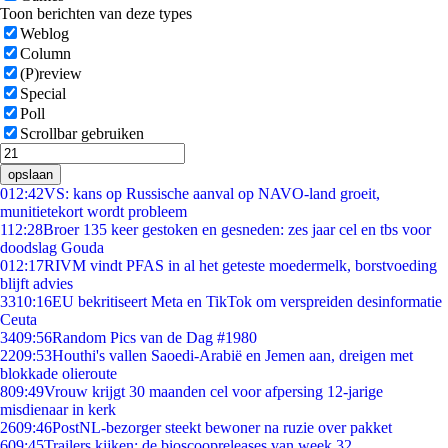
Toon berichten van deze types
Weblog
Column
(P)review
Special
Poll
Scrollbar gebruiken
opslaan
0
12:42
VS: kans op Russische aanval op NAVO-land groeit,
munitietekort wordt probleem
1
12:28
Broer 135 keer gestoken en gesneden: zes jaar cel en tbs voor
doodslag Gouda
0
12:17
RIVM vindt PFAS in al het geteste moedermelk, borstvoeding
blijft advies
33
10:16
EU bekritiseert Meta en TikTok om verspreiden desinformatie
Ceuta
34
09:56
Random Pics van de Dag #1980
22
09:53
Houthi's vallen Saoedi-Arabië en Jemen aan, dreigen met
blokkade olieroute
8
09:49
Vrouw krijgt 30 maanden cel voor afpersing 12-jarige
misdienaar in kerk
26
09:46
PostNL-bezorger steekt bewoner na ruzie over pakket
6
09:45
Trailers kijken: de bioscoopreleases van week 32