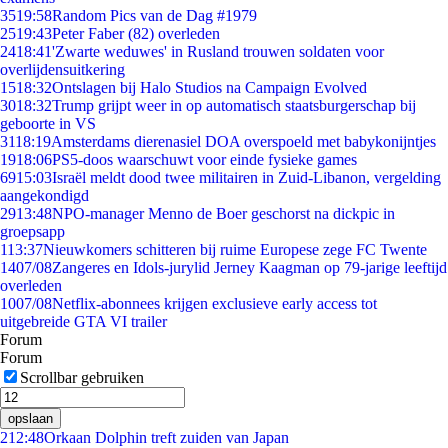
35
19:58
Random Pics van de Dag #1979
25
19:43
Peter Faber (82) overleden
24
18:41
'Zwarte weduwes' in Rusland trouwen soldaten voor
overlijdensuitkering
15
18:32
Ontslagen bij Halo Studios na Campaign Evolved
30
18:32
Trump grijpt weer in op automatisch staatsburgerschap bij
geboorte in VS
31
18:19
Amsterdams dierenasiel DOA overspoeld met babykonijntjes
19
18:06
PS5-doos waarschuwt voor einde fysieke games
69
15:03
Israël meldt dood twee militairen in Zuid-Libanon, vergelding
aangekondigd
29
13:48
NPO-manager Menno de Boer geschorst na dickpic in
groepsapp
1
13:37
Nieuwkomers schitteren bij ruime Europese zege FC Twente
14
07/08
Zangeres en Idols-jurylid Jerney Kaagman op 79-jarige leeftijd
overleden
10
07/08
Netflix-abonnees krijgen exclusieve early access tot
uitgebreide GTA VI trailer
Forum
Forum
Scrollbar gebruiken
opslaan
2
12:48
Orkaan Dolphin treft zuiden van Japan