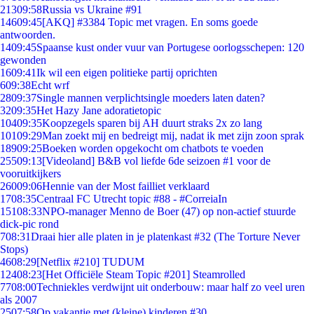
213
09:58
Russia vs Ukraine #91
146
09:45
[AKQ] #3384 Topic met vragen. En soms goede
antwoorden.
14
09:45
Spaanse kust onder vuur van Portugese oorlogsschepen: 120
gewonden
16
09:41
Ik wil een eigen politieke partij oprichten
6
09:38
Echt wrf
28
09:37
Single mannen verplichtsingle moeders laten daten?
32
09:35
Het Hazy Jane adoratietopic
104
09:35
Koopzegels sparen bij AH duurt straks 2x zo lang
101
09:29
Man zoekt mij en bedreigt mij, nadat ik met zijn zoon sprak
189
09:25
Boeken worden opgekocht om chatbots te voeden
255
09:13
[Videoland] B&B vol liefde 6de seizoen #1 voor de
vooruitkijkers
260
09:06
Hennie van der Most failliet verklaard
17
08:35
Centraal FC Utrecht topic #88 - #CorreiaIn
151
08:33
NPO-manager Menno de Boer (47) op non-actief stuurde
dick-pic rond
7
08:31
Draai hier alle platen in je platenkast #32 (The Torture Never
Stops)
46
08:29
[Netflix #210] TUDUM
124
08:23
[Het Officiële Steam Topic #201] Steamrolled
77
08:00
Techniekles verdwijnt uit onderbouw: maar half zo veel uren
als 2007
25
07:58
Op vakantie met (kleine) kinderen #30