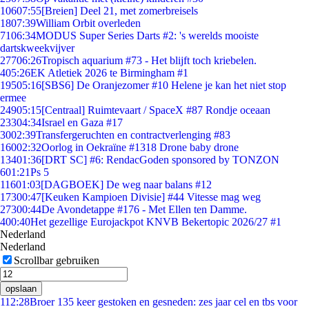
106
07:55
[Breien] Deel 21, met zomerbreisels
18
07:39
William Orbit overleden
71
06:34
MODUS Super Series Darts #2: 's werelds mooiste
dartskweekvijver
277
06:26
Tropisch aquarium #73 - Het blijft toch kriebelen.
4
05:26
EK Atletiek 2026 te Birmingham #1
195
05:16
[SBS6] De Oranjezomer #10 Helene je kan het niet stop
ermee
249
05:15
[Centraal] Ruimtevaart / SpaceX #87 Rondje oceaan
233
04:34
Israel en Gaza #17
30
02:39
Transfergeruchten en contractverlenging #83
160
02:32
Oorlog in Oekraïne #1318 Drone baby drone
134
01:36
[DRT SC] #6: RendacGoden sponsored by TONZON
6
01:21
Ps 5
116
01:03
[DAGBOEK] De weg naar balans #12
173
00:47
[Keuken Kampioen Divisie] #44 Vitesse mag weg
273
00:44
De Avondetappe #176 - Met Ellen ten Damme.
4
00:40
Het gezellige Eurojackpot KNVB Bekertopic 2026/27 #1
Nederland
Nederland
Scrollbar gebruiken
opslaan
1
12:28
Broer 135 keer gestoken en gesneden: zes jaar cel en tbs voor