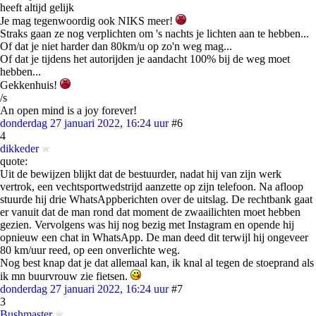
heeft altijd gelijk
Je mag tegenwoordig ook NIKS meer!
Straks gaan ze nog verplichten om 's nachts je lichten aan te hebben...
Of dat je niet harder dan 80km/u op zo'n weg mag...
Of dat je tijdens het autorijden je aandacht 100% bij de weg moet
hebben...
Gekkenhuis!
/s
An open mind is a joy forever!
donderdag 27 januari 2022, 16:24 uur
#6
4
dikkeder
quote:
Uit de bewijzen blijkt dat de bestuurder, nadat hij van zijn werk
vertrok, een vechtsportwedstrijd aanzette op zijn telefoon. Na afloop
stuurde hij drie WhatsAppberichten over de uitslag. De rechtbank gaat
er vanuit dat de man rond dat moment de zwaailichten moet hebben
gezien. Vervolgens was hij nog bezig met Instagram en opende hij
opnieuw een chat in WhatsApp. De man deed dit terwijl hij ongeveer
80 km/uur reed, op een onverlichte weg.
Nog best knap dat je dat allemaal kan, ik knal al tegen de stoeprand als
ik mn buurvrouw zie fietsen.
donderdag 27 januari 2022, 16:24 uur
#7
3
Bushmaster