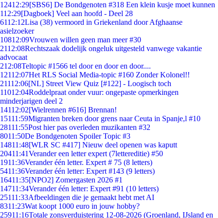
124
12:29
[SBS6] De Bondgenoten #318 Een klein kusje moet kunnen
1
12:29
[Dagboek] Veel aan hoofd - Deel 28
61
12:12
Lisa (38) vermoord in Griekenland door Afghaanse
asielzoeker
108
12:09
Vrouwen willen geen man meer #30
21
12:08
Rechtszaak dodelijk ongeluk uitgesteld vanwege vakantie
advocaat
2
12:08
Teltopic #1566 tel door en door en door....
121
12:07
Het RLS Social Media-topic #160 Zonder Kolonel!!
211
12:06
[NL] Street View Quiz [#122] - Loogisch toch
110
12:04
Roddelpraat onder vuur: ongepaste opmerkingen
minderjarigen deel 2
141
12:02
[Wielrennen #616] Brennan!
151
11:59
Migranten breken door grens naar Ceuta in Spanje,l #10
281
11:55
Post hier pas overleden muzikanten #32
80
11:50
De Bondgenoten Spoiler Topic #3
148
11:48
[WLR SC #417] Nieuw deel openen was kaputt
204
11:41
Verander een letter expert (7lettereditie) #50
19
11:36
Verander één letter. Expert # 75 (8 letters)
54
11:36
Verander één letter: Expert #143 (9 letters)
164
11:35
[NPO2] Zomergasten 2026 #1
147
11:34
Verander één letter: Expert #91 (10 letters)
251
11:33
Afbeeldingen die je gemaakt hebt met AI
83
11:23
Wat koopt 1000 euro in jouw hobby?
259
11:16
Totale zonsverduistering 12-08-2026 (Groenland, IJsland en