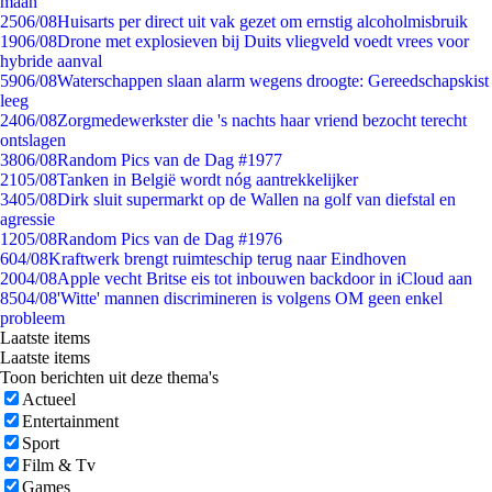
maan
25
06/08
Huisarts per direct uit vak gezet om ernstig alcoholmisbruik
19
06/08
Drone met explosieven bij Duits vliegveld voedt vrees voor
hybride aanval
59
06/08
Waterschappen slaan alarm wegens droogte: Gereedschapskist
leeg
24
06/08
Zorgmedewerkster die 's nachts haar vriend bezocht terecht
ontslagen
38
06/08
Random Pics van de Dag #1977
21
05/08
Tanken in België wordt nóg aantrekkelijker
34
05/08
Dirk sluit supermarkt op de Wallen na golf van diefstal en
agressie
12
05/08
Random Pics van de Dag #1976
6
04/08
Kraftwerk brengt ruimteschip terug naar Eindhoven
20
04/08
Apple vecht Britse eis tot inbouwen backdoor in iCloud aan
85
04/08
'Witte' mannen discrimineren is volgens OM geen enkel
probleem
Laatste items
Laatste items
Toon berichten uit deze thema's
Actueel
Entertainment
Sport
Film & Tv
Games