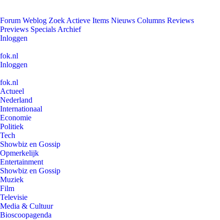
Forum
Weblog
Zoek
Actieve Items
Nieuws
Columns
Reviews
Previews
Specials
Archief
Inloggen
fok.nl
Inloggen
fok.nl
Actueel
Nederland
Internationaal
Economie
Politiek
Tech
Showbiz en Gossip
Opmerkelijk
Entertainment
Showbiz en Gossip
Muziek
Film
Televisie
Media & Cultuur
Bioscoopagenda