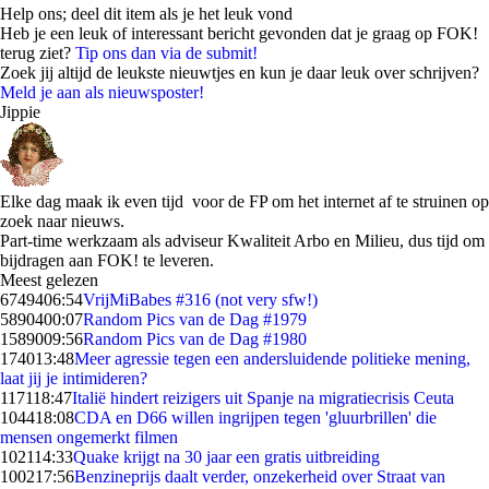
Help ons; deel dit item als je het leuk vond
Heb je een leuk of interessant bericht gevonden dat je graag op FOK!
terug ziet?
Tip ons dan via de submit!
Zoek jij altijd de leukste nieuwtjes en kun je daar leuk over schrijven?
Meld je aan als nieuwsposter!
Jippie
Elke dag maak ik even tijd voor de FP om het internet af te struinen op
zoek naar nieuws.
Part-time werkzaam als adviseur Kwaliteit Arbo en Milieu, dus tijd om
bijdragen aan FOK! te leveren.
Meest gelezen
67494
06:54
VrijMiBabes #316 (not very sfw!)
58904
00:07
Random Pics van de Dag #1979
15890
09:56
Random Pics van de Dag #1980
1740
13:48
Meer agressie tegen een andersluidende politieke mening,
laat jij je intimideren?
1171
18:47
Italië hindert reizigers uit Spanje na migratiecrisis Ceuta
1044
18:08
CDA en D66 willen ingrijpen tegen 'gluurbrillen' die
mensen ongemerkt filmen
1021
14:33
Quake krijgt na 30 jaar een gratis uitbreiding
1002
17:56
Benzineprijs daalt verder, onzekerheid over Straat van