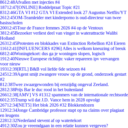
86
12:48
Afvallen met injecties #4
187
12:47
[ONLINE] Roddelpraat Topic #21
83
12:46
GTA VI #12 GTA VI Extended look 27 Augustus Netflix/YT
26
12:45
OM-Teamleider met kinderporno is oud-directeur van twee
basisscholen
200
12:45
Tour de France femmes 2026 #4 op de Ventoux
38
12:45
Bezoeker verliest deel van vinger in waterattractie Walibi
Holland
263
12:45
Protesten en blokkades van Extinction Rebellion #24 Eieren
116
12:41
[INFLUENCERS #296] Alles is welkom kneuzing of breuk
68
12:40
Woningtekort: dus ga je woningen slopen, logisch
19
12:40
Nieuwe Europese richtlijn: vaker repareren ipv vervangen
voor nieuw
193
12:39
[RTL] B&B vol liefde 6de seizoen #4
245
12:39
Agent smijt zwangere vrouw op de grond, onderzoek gestart
#2
8
12:38
Twee zwaargewonden bij eenzijdig ongeval Zeeland.
28
12:38
Prijs Bar le duc rood in het buitenland
266
12:38
[AMV] VS #1312 spammers van de internationale rechtsorde
60
12:35
Trump wil dat J.D. Vance hem in 2028 opvolgt
267
12:34
[NET5] Het blok 2026 #32 Blokkendozen
129
12:34
Jonge Cambridge professor stapt op na claims over plagiaat
en leugens
228
12:32
Nederland stevent af op watertekort
49
12:30
Zou je vreemdgaan in een relatie kunnen vergeven?