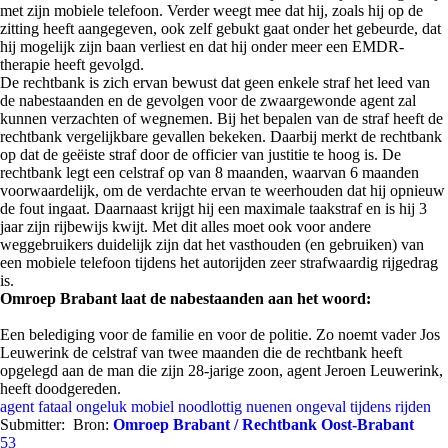
met zijn mobiele telefoon. Verder weegt mee dat hij, zoals hij op de
zitting heeft aangegeven, ook zelf gebukt gaat onder het gebeurde, dat
hij mogelijk zijn baan verliest en dat hij onder meer een EMDR-
therapie heeft gevolgd.
De rechtbank is zich ervan bewust dat geen enkele straf het leed van
de nabestaanden en de gevolgen voor de zwaargewonde agent zal
kunnen verzachten of wegnemen. Bij het bepalen van de straf heeft de
rechtbank vergelijkbare gevallen bekeken. Daarbij merkt de rechtbank
op dat de geëiste straf door de officier van justitie te hoog is. De
rechtbank legt een celstraf op van 8 maanden, waarvan 6 maanden
voorwaardelijk, om de verdachte ervan te weerhouden dat hij opnieuw
de fout ingaat. Daarnaast krijgt hij een maximale taakstraf en is hij 3
jaar zijn rijbewijs kwijt. Met dit alles moet ook voor andere
weggebruikers duidelijk zijn dat het vasthouden (en gebruiken) van
een mobiele telefoon tijdens het autorijden zeer strafwaardig rijgedrag
is.
Omroep Brabant laat de nabestaanden aan het woord:
Een belediging voor de familie en voor de politie. Zo noemt vader Jos
Leuwerink de celstraf van twee maanden die de rechtbank heeft
opgelegd aan de man die zijn 28-jarige zoon, agent Jeroen Leuwerink,
heeft doodgereden.
agent
fataal ongeluk
mobiel
noodlottig
nuenen
ongeval
tijdens rijden
Submitter:
Bron:
Omroep Brabant / Rechtbank Oost-Brabant
53