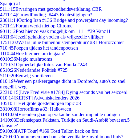
Spanje) #1
51
11:15
Ervaringen met gezondheidsverklaring CBR
42
11:14
[Crowdfunding] #443 Rentestijgingen?
236
11:14
Oorlog Iran #136 Bridge and powerplant day incoming?
27
11:12
Forum werkt niet op Chrome
90
11:12
Post hier zo vaak mogelijk om 11:11 #39 Vanz11
48
11:04
Jezelf gelukkig voelen als vrijgezelle vijftiger
175
11:02
Wat is jullie binnenhuistemperatuur? #81 Horrorzomer
7
10:45
Poepen tijdens het tandenpoetsen
11
10:44
Hoe hiermee om te gaan?
60
10:36
Magic mushrooms
12
10:31
Opmerkelijke foto's van Funda #243
85
10:26
Nederlandse Politiek #725
51
10:20
Eeuwig voortleven
8
10:19
Weer een parkeergarage dicht in Dordrecht, auto's zo snel
mogelijk weg
223
10:15
[Live Eredivisie #1784] Dying seconds van het seizoen!
0
10:14
[KERST] Adventskalenders 2026
105
10:11
Het grote goedemorgen topic #3
38
10:08
Horrorfilms #33: Halloween
118
10:04
Vrienden gaan op vakantie zonder mij uit te nodigen
14
10:03
Defensiepact Pakistan, Turkije en Saudi-Arabië bevat art.5
clausule?
59
10:03
[ATP Tour] #169 Tosti Tallon back on fire
67
10:00
Aanbrengen mechanische ventilatie zinvol in oud huis?