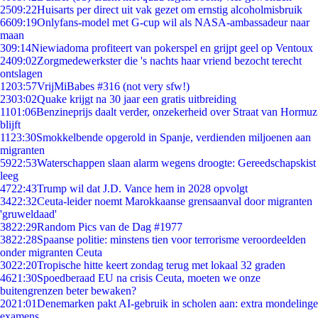
25
09:22
Huisarts per direct uit vak gezet om ernstig alcoholmisbruik
66
09:19
Onlyfans-model met G-cup wil als NASA-ambassadeur naar
maan
3
09:14
Niewiadoma profiteert van pokerspel en grijpt geel op Ventoux
24
09:02
Zorgmedewerkster die 's nachts haar vriend bezocht terecht
ontslagen
12
03:57
VrijMiBabes #316 (not very sfw!)
23
03:02
Quake krijgt na 30 jaar een gratis uitbreiding
11
01:06
Benzineprijs daalt verder, onzekerheid over Straat van Hormuz
blijft
11
23:30
Smokkelbende opgerold in Spanje, verdienden miljoenen aan
migranten
59
22:53
Waterschappen slaan alarm wegens droogte: Gereedschapskist
leeg
47
22:43
Trump wil dat J.D. Vance hem in 2028 opvolgt
34
22:32
Ceuta-leider noemt Marokkaanse grensaanval door migranten
'gruweldaad'
38
22:29
Random Pics van de Dag #1977
38
22:28
Spaanse politie: minstens tien voor terrorisme veroordeelden
onder migranten Ceuta
30
22:20
Tropische hitte keert zondag terug met lokaal 32 graden
46
21:30
Spoedberaad EU na crisis Ceuta, moeten we onze
buitengrenzen beter bewaken?
20
21:01
Denemarken pakt AI-gebruik in scholen aan: extra mondelinge
examens