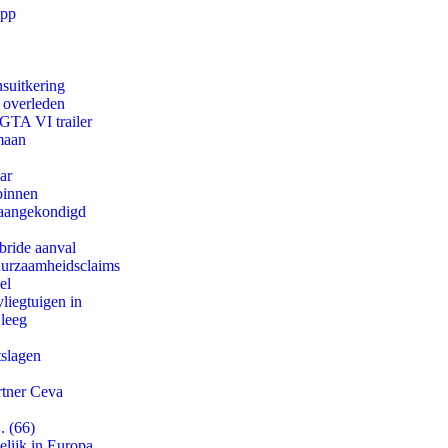
app
suitkering
d overleden
 GTA VI trailer
maan
ar
binnen
g aangekondigd
bride aanval
duurzaamheidsclaims
el
iegtuigen in
 leeg
tslagen
rtner Ceva
. (66)
lijk in Europa