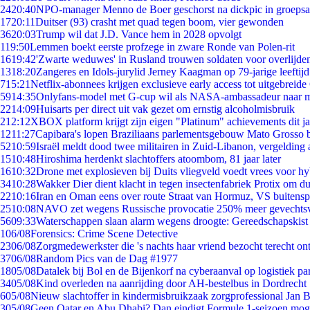
24
20:40
NPO-manager Menno de Boer geschorst na dickpic in groeps
17
20:11
Duitser (93) crasht met quad tegen boom, vier gewonden
36
20:03
Trump wil dat J.D. Vance hem in 2028 opvolgt
1
19:50
Lemmen boekt eerste profzege in zware Ronde van Polen-rit
16
19:42
'Zwarte weduwes' in Rusland trouwen soldaten voor overlijden
13
18:20
Zangeres en Idols-jurylid Jerney Kaagman op 79-jarige leeftij
7
15:21
Netflix-abonnees krijgen exclusieve early access tot uitgebreide
59
14:35
Onlyfans-model met G-cup wil als NASA-ambassadeur naar 
22
14:09
Huisarts per direct uit vak gezet om ernstig alcoholmisbruik
2
12:12
XBOX platform krijgt zijn eigen "Platinum" achievements dit ja
12
11:27
Capibara's lopen Braziliaans parlementsgebouw Mato Grosso 
52
10:59
Israël meldt dood twee militairen in Zuid-Libanon, vergeldin
15
10:48
Hiroshima herdenkt slachtoffers atoombom, 81 jaar later
16
10:32
Drone met explosieven bij Duits vliegveld voedt vrees voor hy
34
10:28
Wakker Dier dient klacht in tegen insectenfabriek Protix om 
22
10:16
Iran en Oman eens over route Straat van Hormuz, VS buitensp
25
10:08
NAVO zet wegens Russische provocatie 250% meer gevechtsvl
56
09:33
Waterschappen slaan alarm wegens droogte: Gereedschapskist
1
06/08
Forensics: Crime Scene Detective
23
06/08
Zorgmedewerkster die 's nachts haar vriend bezocht terecht on
37
06/08
Random Pics van de Dag #1977
18
05/08
Datalek bij Bol en de Bijenkorf na cyberaanval op logistiek pa
34
05/08
Kind overleden na aanrijding door AH-bestelbus in Dordrecht
6
05/08
Nieuw slachtoffer in kindermisbruikzaak zorgprofessional Jan B
3
05/08
Geen Qatar en Abu Dhabi? Dan eindigt Formule 1-seizoen moge