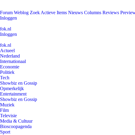
Forum
Weblog
Zoek
Actieve Items
Nieuws
Columns
Reviews
Previe
Inloggen
fok.nl
Inloggen
fok.nl
Actueel
Nederland
Internationaal
Economie
Politiek
Tech
Showbiz en Gossip
Opmerkelijk
Entertainment
Showbiz en Gossip
Muziek
Film
Televisie
Media & Cultuur
Bioscoopagenda
Sport