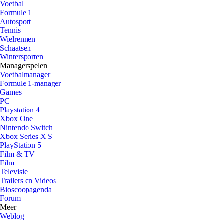
Voetbal
Formule 1
Autosport
Tennis
Wielrennen
Schaatsen
Wintersporten
Managerspelen
Voetbalmanager
Formule 1-manager
Games
PC
Playstation 4
Xbox One
Nintendo Switch
Xbox Series X|S
PlayStation 5
Film & TV
Film
Televisie
Trailers en Videos
Bioscoopagenda
Forum
Meer
Weblog