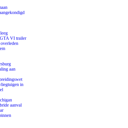
maan
g aangekondigd
 leeg
 GTA VI trailer
 overleden
eem
rsburg
aling aan
preidingswet
iegtuigen in
el
ichigan
bride aanval
ar
binnen