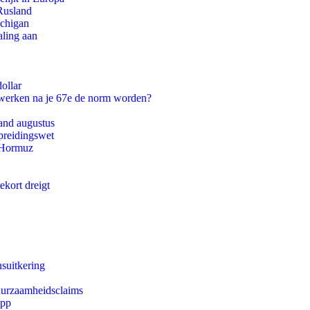
Rusland
ichigan
aling aan
ollar
 werken na je 67e de norm worden?
and augustus
preidingswet
n Hormuz
ekort dreigt
suitkering
duurzaamheidsclaims
app