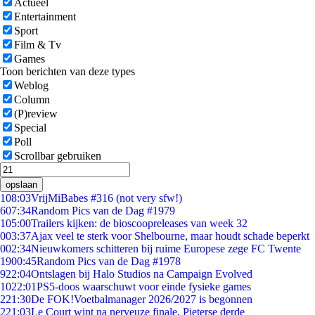
Actueel
Entertainment
Sport
Film & Tv
Games
Toon berichten van deze types
Weblog
Column
(P)review
Special
Poll
Scrollbar gebruiken
opslaan
1
08:03
VrijMiBabes #316 (not very sfw!)
6
07:34
Random Pics van de Dag #1979
1
05:00
Trailers kijken: de bioscoopreleases van week 32
0
03:37
Ajax veel te sterk voor Shelbourne, maar houdt schade beperkt
0
02:34
Nieuwkomers schitteren bij ruime Europese zege FC Twente
19
00:45
Random Pics van de Dag #1978
9
22:04
Ontslagen bij Halo Studios na Campaign Evolved
10
22:01
PS5-doos waarschuwt voor einde fysieke games
2
21:30
De FOK!Voetbalmanager 2026/2027 is begonnen
2
21:03
Le Court wint na nerveuze finale, Pieterse derde