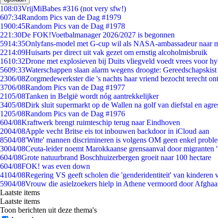
1
08:03
VrijMiBabes #316 (not very sfw!)
6
07:34
Random Pics van de Dag #1979
19
00:45
Random Pics van de Dag #1978
2
21:30
De FOK!Voetbalmanager 2026/2027 is begonnen
59
14:35
Onlyfans-model met G-cup wil als NASA-ambassadeur naar 
22
14:09
Huisarts per direct uit vak gezet om ernstig alcoholmisbruik
16
10:32
Drone met explosieven bij Duits vliegveld voedt vrees voor hy
56
09:33
Waterschappen slaan alarm wegens droogte: Gereedschapskist
23
06/08
Zorgmedewerkster die 's nachts haar vriend bezocht terecht on
37
06/08
Random Pics van de Dag #1977
21
05/08
Tanken in België wordt nóg aantrekkelijker
34
05/08
Dirk sluit supermarkt op de Wallen na golf van diefstal en agre
12
05/08
Random Pics van de Dag #1976
6
04/08
Kraftwerk brengt ruimteschip terug naar Eindhoven
20
04/08
Apple vecht Britse eis tot inbouwen backdoor in iCloud aan
85
04/08
'Witte' mannen discrimineren is volgens OM geen enkel probl
30
04/08
Ceuta-leider noemt Marokkaanse grensaanval door migranten 
6
04/08
Grote natuurbrand Boschhuizerbergen groeit naar 100 hectare
6
04/08
FOK! was even down
41
04/08
Regering VS geeft scholen die 'genderidentiteit' van kinderen
59
04/08
Vrouw die asielzoekers hielp in Athene vermoord door Afghaa
Laatste items
Laatste items
Toon berichten uit deze thema's