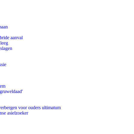
maan
bride aanval
 leeg
tslagen
ssie
eem
'gruweldaad'
 verbergen voor ouders ultimatum
nse asielzoeker