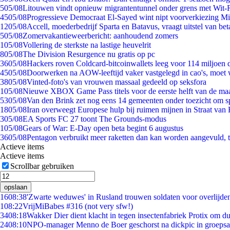
5
05/08
Litouwen vindt opnieuw migrantentunnel onder grens met Wit-
45
05/08
Progressieve Democraat El-Sayed wint nipt voorverkiezing M
12
05/08
Accell, moederbedrijf Sparta en Batavus, vraagt uitstel van bet
5
05/08
Zomervakantieweerbericht: aanhoudend zomers
1
05/08
Vollering de sterkste na lastige heuvelrit
8
05/08
The Division Resurgence nu gratis op pc
36
05/08
Hackers roven Coldcard-bitcoinwallets leeg voor 114 miljoen d
45
05/08
Doorwerken na AOW-leeftijd vaker vastgelegd in cao's, moet
38
05/08
Vinted-foto's van vrouwen massaal gedeeld op seksfora
1
05/08
Nieuwe XBOX Game Pass titels voor de eerste helft van de ma
53
05/08
Van den Brink zet nog eens 14 gemeenten onder toezicht om s
18
05/08
Iran overweegt Europese hulp bij ruimen mijnen in Straat va
3
05/08
EA Sports FC 27 toont The Grounds-modus
1
05/08
Gears of War: E-Day open beta begint 6 augustus
36
05/08
Pentagon verbruikt meer raketten dan kan worden aangevuld, t
Actieve items
Actieve items
Scrollbar gebruiken
opslaan
16
08:38
'Zwarte weduwes' in Rusland trouwen soldaten voor overlijden
1
08:22
VrijMiBabes #316 (not very sfw!)
34
08:18
Wakker Dier dient klacht in tegen insectenfabriek Protix om 
24
08:10
NPO-manager Menno de Boer geschorst na dickpic in groeps