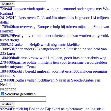
opslaan
7
20:44
Litouwen vindt opnieuw migrantentunnel onder grens met Wit-
Rusland
24
12:52
Hackers roven Coldcard-bitcoinwallets leeg voor 114 miljoen
dollar
17
09:40
Iran overweegt Europese hulp bij ruimen mijnen in Straat van
Hormuz
36
09:29
Pentagon verbruikt meer raketten dan kan worden aangevuld,
tekort dreigt
20
09:23
Tanken in België wordt nóg aantrekkelijker
13
08:53
Nederlander (23) aangehouden in Duitsland na snelheid van
235 km/u
14
04/08
Italiaanse vrouw wint 1 miljoen, gooit kraslot per abuis weg
27
04/08
Spaanse politie: minstens tien voor terrorisme veroordeelden
onder migranten Ceuta
18
04/08
Spotify bereikt mijlpaal, voor het eerst 300 miljoen premium-
abonnees
27
04/08
Houthi's vallen luchthaven Najran in Saoedi-Arabië aan
Nederland
Nederland
Scrollbar gebruiken
opslaan
9
22:40
Datalek bij Bol en de Bijenkorf na cyberaanval op logistiek