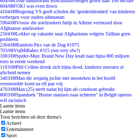
6
04/08
Grote natuurbrand Boschhuizerbergen groeit naar 100 hectare
6
04/08
FOK! was even down
41
04/08
Regering VS geeft scholen die 'genderidentiteit' van kinderen
verbergen voor ouders ultimatum
59
04/08
Vrouw die asielzoekers hielp in Athene vermoord door
Afghaanse asielzoeker
25
04/08
Lekker op vakantie naar Afghanistan volgens Taliban geen
probleem
23
04/08
Random Pics van de Dag #1975
7
03/08
VrijMiBabes #315 (not very sfw!)
10
03/08
Spider-Man: Brand New Day knalt naar bijna 800 miljoen
euro in eerste weekend
11
03/08
Phil Collins dronk zich bijna dood, kinderen moesten al
afscheid nemen
34
03/08
Man die zesjarig jochie met messteken in het hoofd
vermoordde komt na elf jaar vrij
47
03/08
Man (25) sterft nadat hij lijm als condoom gebruikt
80
03/08
Spandoek "Bruine mannen naar achteren" in België opeens
wèl racistisch
Laatste items
Laatste items
Toon berichten uit deze thema's
Actueel
Entertainment
Sport