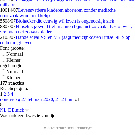
militairen
106
14/07
Levensvatbare kinderen aborteren zonder medische
noodzaak wordt makkelijk
55
08/07
Biohacker die eeuwig wil leven is ongeneeslijk ziek
88
07/07
Huiselijk geweld treft mannen bijna net zo vaak als vrouwen,
vrouwen net zo vaak dader
21
03/07
Handelsdeal VS en VK jaagt medicijnkosten Britse NHS op
en bedreigt levens
Font-grootte:
Normaal
Kleiner
regelhoogte :
Normaal
Kleiner
177 reacties
Reactiepagina:
1
2
3
4
donderdag 27 februari 2020, 21:23 uur
#1
8
NL-DE.nick
Was ook een kwestie van tijd
▼ Advertentie door Refinery89