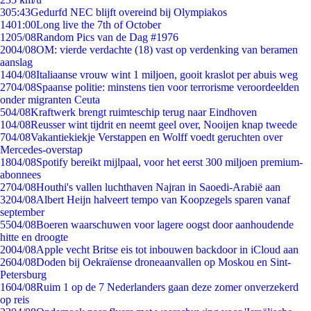
3
05:43
Gedurfd NEC blijft overeind bij Olympiakos
14
01:00
Long live the 7th of October
12
05/08
Random Pics van de Dag #1976
20
04/08
OM: vierde verdachte (18) vast op verdenking van beramen
aanslag
14
04/08
Italiaanse vrouw wint 1 miljoen, gooit kraslot per abuis weg
27
04/08
Spaanse politie: minstens tien voor terrorisme veroordeelden
onder migranten Ceuta
5
04/08
Kraftwerk brengt ruimteschip terug naar Eindhoven
1
04/08
Reusser wint tijdrit en neemt geel over, Nooijen knap tweede
7
04/08
Vakantiekiekje Verstappen en Wolff voedt geruchten over
Mercedes-overstap
18
04/08
Spotify bereikt mijlpaal, voor het eerst 300 miljoen premium-
abonnees
27
04/08
Houthi's vallen luchthaven Najran in Saoedi-Arabië aan
32
04/08
Albert Heijn halveert tempo van Koopzegels sparen vanaf
september
55
04/08
Boeren waarschuwen voor lagere oogst door aanhoudende
hitte en droogte
20
04/08
Apple vecht Britse eis tot inbouwen backdoor in iCloud aan
26
04/08
Doden bij Oekraïense droneaanvallen op Moskou en Sint-
Petersburg
16
04/08
Ruim 1 op de 7 Nederlanders gaan deze zomer onverzekerd
op reis