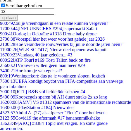
Scrollbar gebruiken
opslaan
9
00:49
Zou je vreemdgaan in een relatie kunnen vergeven?
170
00:44
[INFLUENCERS #294] supermarkt Safari
9
00:41
Oorlog in Oekraïne #1318 Drone baby drone
37
00:38
Voorspel hier het weer voor het gehele jaar 2026
21
00:28
Hoe veranderde rouw/verlies bij jullie door de jaren heen?
119
00:26
[WLR SC #417] Nieuw deel openen was kaputt
167
00:23
Vandaag 40 jaar geleden... #3
0
00:22
[ATP Tour] #169 Tosti Tallon back on fire
256
00:21
Vrouwen willen geen man meer #29
34
00:21
Hoe kom je van egels af?
8
00:19
Woningtekort: dus ga je woningen slopen, logisch
75
00:13
UEFA kondigt boycot van FIFA-competities aan vanwege
plan Infantino
70
00:10
[RTL] B&B vol liefde 6de seizoen #4
54
00:09
Koopzegels sparen bij AH duurt straks 2x zo lang
162
00:08
[AMV] VS #1312 spammers van de internationale rechtsorde
163
00:00
[PlayStation #184] Nieuw deel
45
23:57
Abdul A. (27) als afperser "Fleur" door het leven
31
23:55
Covid19 the aftermath #17 bananenmilkshake
136
23:49
[AKQ] #3384 Topic met vragen. En soms goede
antwoorden.