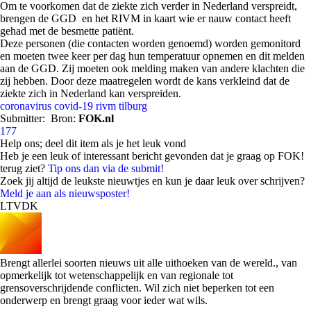
Om te voorkomen dat de ziekte zich verder in Nederland verspreidt,
brengen de GGD en het RIVM in kaart wie er nauw contact heeft
gehad met de besmette patiënt.
Deze personen (die contacten worden genoemd) worden gemonitord
en moeten twee keer per dag hun temperatuur opnemen en dit melden
aan de GGD. Zij moeten ook melding maken van andere klachten die
zij hebben. Door deze maatregelen wordt de kans verkleind dat de
ziekte zich in Nederland kan verspreiden.
coronavirus
covid-19
rivm
tilburg
Submitter:
Bron:
FOK.nl
177
Help ons; deel dit item als je het leuk vond
Heb je een leuk of interessant bericht gevonden dat je graag op FOK!
terug ziet?
Tip ons dan via de submit!
Zoek jij altijd de leukste nieuwtjes en kun je daar leuk over schrijven?
Meld je aan als nieuwsposter!
LTVDK
Brengt allerlei soorten nieuws uit alle uithoeken van de wereld., van
opmerkelijk tot wetenschappelijk en van regionale tot
grensoverschrijdende conflicten. Wil zich niet beperken tot een
onderwerp en brengt graag voor ieder wat wils.