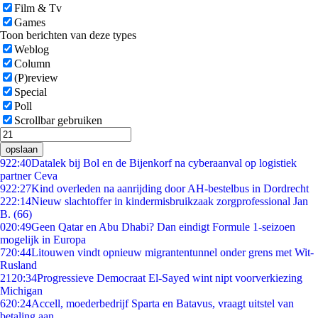
Film & Tv
Games
Toon berichten van deze types
Weblog
Column
(P)review
Special
Poll
Scrollbar gebruiken
opslaan
9
22:40
Datalek bij Bol en de Bijenkorf na cyberaanval op logistiek
partner Ceva
9
22:27
Kind overleden na aanrijding door AH-bestelbus in Dordrecht
2
22:14
Nieuw slachtoffer in kindermisbruikzaak zorgprofessional Jan
B. (66)
0
20:49
Geen Qatar en Abu Dhabi? Dan eindigt Formule 1-seizoen
mogelijk in Europa
7
20:44
Litouwen vindt opnieuw migrantentunnel onder grens met Wit-
Rusland
21
20:34
Progressieve Democraat El-Sayed wint nipt voorverkiezing
Michigan
6
20:24
Accell, moederbedrijf Sparta en Batavus, vraagt uitstel van
betaling aan