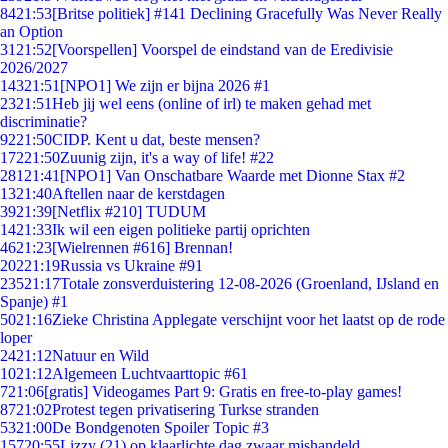
84
21:53
[Britse politiek] #141 Declining Gracefully Was Never Really
an Option
31
21:52
[Voorspellen] Voorspel de eindstand van de Eredivisie
2026/2027
143
21:51
[NPO1] We zijn er bijna 2026 #1
23
21:51
Heb jij wel eens (online of irl) te maken gehad met
discriminatie?
92
21:50
CIDP. Kent u dat, beste mensen?
172
21:50
Zuunig zijn, it's a way of life! #22
281
21:41
[NPO1] Van Onschatbare Waarde met Dionne Stax #2
13
21:40
Aftellen naar de kerstdagen
39
21:39
[Netflix #210] TUDUM
14
21:33
Ik wil een eigen politieke partij oprichten
46
21:23
[Wielrennen #616] Brennan!
202
21:19
Russia vs Ukraine #91
235
21:17
Totale zonsverduistering 12-08-2026 (Groenland, IJsland en
Spanje) #1
50
21:16
Zieke Christina Applegate verschijnt voor het laatst op de rode
loper
24
21:12
Natuur en Wild
10
21:12
Algemeen Luchtvaarttopic #61
7
21:06
[gratis] Videogames Part 9: Gratis en free-to-play games!
87
21:02
Protest tegen privatisering Turkse stranden
53
21:00
De Bondgenoten Spoiler Topic #3
157
20:55
Lizzy (21) op klaarlichte dag zwaar mishandeld