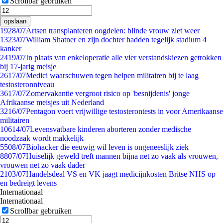
Scrollbar gebruiken
opslaan
19
28/07
Artsen transplanteren oogdelen: blinde vrouw ziet weer
13
23/07
William Shatner en zijn dochter hadden tegelijk stadium 4
kanker
24
19/07
In plaats van enkeloperatie alle vier verstandskiezen getrokken
bij 17-jarig meisje
26
17/07
Medici waarschuwen tegen helpen militairen bij te laag
testosteronniveau
36
17/07
Zomervakantie vergroot risico op 'besnijdenis' jonge
Afrikaanse meisjes uit Nederland
32
16/07
Pentagon voert vrijwillige testosterontests in voor Amerikaanse
militairen
106
14/07
Levensvatbare kinderen aborteren zonder medische
noodzaak wordt makkelijk
55
08/07
Biohacker die eeuwig wil leven is ongeneeslijk ziek
88
07/07
Huiselijk geweld treft mannen bijna net zo vaak als vrouwen,
vrouwen net zo vaak dader
21
03/07
Handelsdeal VS en VK jaagt medicijnkosten Britse NHS op
en bedreigt levens
Internationaal
Internationaal
Scrollbar gebruiken