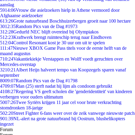
aanslag
59
14:06
Vrouw die asielzoekers hielp in Athene vermoord door
Afghaanse asielzoeker
6
13:26
Grote natuurbrand Boschhuizerbergen groeit naar 100 hectare
30
12:35
Random Pics van de Dag #1973
3
12:28
Gedurfd NEC blijft overeind bij Olympiakos
5
12:23
Kraftwerk brengt ruimteschip terug naar Eindhoven
5
12:04
Control Resonant kost je 30 uur om uit te spelen
1
11:47
Nieuwe XBOX Game Pass titels voor de eerste helft van de
maand augustus
7
10:24
Vakantiekiekje Verstappen en Wolff voedt geruchten over
Mercedes-overstap
32
10:21
Albert Heijn halveert tempo van Koopzegels sparen vanaf
september
80
09:07
Random Pics van de Dag #1798
47
09:07
Man (25) sterft nadat hij lijm als condoom gebruikt
41
08:27
Regering VS geeft scholen die 'genderidentiteit' van kinderen
verbergen voor ouders ultimatum
50
07:26
Twee Syriërs krijgen 11 jaar cel voor brute verkrachting
stomdronken 18-jarige
5
02:20
Street Fighter 6-fans weer over de zeik vanwege nieuwste patch
9
01:39
NL-alert na grote natuurbrand bij Oostrum, blushelikopters
ingezet
Forum
Forum