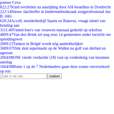
partner Ceva
8
22:27
Kind overleden na aanrijding door AH-bestelbus in Dordrecht
2
22:14
Nieuw slachtoffer in kindermisbruikzaak zorgprofessional Jan
B. (66)
6
20:24
Accell, moederbedrijf Sparta en Batavus, vraagt uitstel van
betaling aan
31
11:40
Vinted-foto's van vrouwen massaal gedeeld op seksfora
48
09:47
Van den Brink zet nog eens 14 gemeenten onder toezicht om
spreidingswet
20
09:23
Tanken in België wordt nóg aantrekkelijker
30
09:07
Dirk sluit supermarkt op de Wallen na golf van diefstal en
agressie
20
04/08
OM: vierde verdachte (18) vast op verdenking van beramen
aanslag
16
04/08
Ruim 1 op de 7 Nederlanders gaan deze zomer onverzekerd
op reis