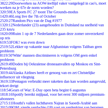
38
22:29
Doorwerken na AOW-leeftijd vaker vastgelegd in cao's, moet
werken na je 67e de norm worden?
3
20:59
EA Sports FC 27 toont The Grounds-modus
14
20:46
Long live the 7th of October
25
20:27
Random Pics van de Dag #1977
13
20:12
Nederlander (23) aangehouden in Duitsland na snelheid van
235 km/u
16
20:09
Ruim 1 op de 7 Nederlanders gaan deze zomer onverzekerd
op reis
6
19:53
FOK! was even down
25
19:52
Lekker op vakantie naar Afghanistan volgens Taliban geen
probleem
81
19:50
'Witte' mannen discrimineren is volgens OM geen enkel
probleem
26
19:49
Doden bij Oekraïense droneaanvallen op Moskou en Sint-
Petersburg
30
19:44
Alaska Airlines heeft er genoeg van en zet Christelijke
influencer uit vliegtuig
36
19:33
Pentagon verbruikt meer raketten dan kan worden aangevuld,
tekort dreigt
1
18:54
Gears of War: E-Day open beta begint 6 augustus
18
18:16
Spotify bereikt mijlpaal, voor het eerst 300 miljoen premium-
abonnees
27
15:11
Houthi's vallen luchthaven Najran in Saoedi-Arabië aan
20
15:09
OM: vierde verdachte (18) vast op verdenking van beramen