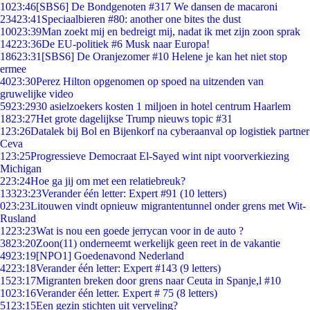
10
23:46
[SBS6] De Bondgenoten #317 We dansen de macaroni
234
23:41
Speciaalbieren #80: another one bites the dust
100
23:39
Man zoekt mij en bedreigt mij, nadat ik met zijn zoon sprak
142
23:36
De EU-politiek #6 Musk naar Europa!
186
23:31
[SBS6] De Oranjezomer #10 Helene je kan het niet stop
ermee
40
23:30
Perez Hilton opgenomen op spoed na uitzenden van
gruwelijke video
59
23:29
30 asielzoekers kosten 1 miljoen in hotel centrum Haarlem
18
23:27
Het grote dagelijkse Trump nieuws topic #31
1
23:26
Datalek bij Bol en Bijenkorf na cyberaanval op logistiek partner
Ceva
1
23:25
Progressieve Democraat El-Sayed wint nipt voorverkiezing
Michigan
2
23:24
Hoe ga jij om met een relatiebreuk?
133
23:23
Verander één letter: Expert #91 (10 letters)
0
23:23
Litouwen vindt opnieuw migrantentunnel onder grens met Wit-
Rusland
12
23:23
Wat is nou een goede jerrycan voor in de auto ?
38
23:20
Zoon(11) onderneemt werkelijk geen reet in de vakantie
49
23:19
[NPO1] Goedenavond Nederland
42
23:18
Verander één letter: Expert #143 (9 letters)
15
23:17
Migranten breken door grens naar Ceuta in Spanje,l #10
10
23:16
Verander één letter. Expert # 75 (8 letters)
51
23:15
Een gezin stichten uit verveling?