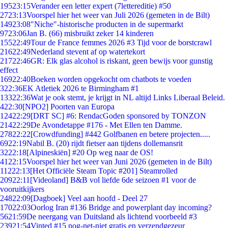
195
23:15
Verander een letter expert (7lettereditie) #50
27
23:13
Voorspel hier het weer van Juli 2026 (gemeten in de Bilt)
149
23:08
"Niche"-historische producten in de supermarkt
97
23:06
Jan B. (66) misbruikt zeker 14 kinderen
155
22:49
Tour de France femmes 2026 #3 Tijd voor de borstcrawl
216
22:49
Nederland stevent af op watertekort
217
22:46
GR: Elk glas alcohol is riskant, geen bewijs voor gunstig
effect
169
22:40
Boeken worden opgekocht om chatbots te voeden
3
22:36
EK Atletiek 2026 te Birmingham #1
133
22:36
Wat je ook stemt, je krijgt in NL altijd Links Liberaal Beleid.
4
22:30
[NPO2] Poorten van Europa
124
22:29
[DRT SC] #6: RendacGoden sponsored by TONZON
214
22:29
De Avondetappe #176 - Met Ellen ten Damme.
278
22:22
[Crowdfunding] #442 Golfbanen en betere projecten.....
69
22:19
Nabil B. (20) rijdt fietser aan tijdens dollemansrit
32
22:18
[Alpineskiën] #20 Op weg naar de OS!
41
22:15
Voorspel hier het weer van Juni 2026 (gemeten in de Bilt)
112
22:13
[Het Officiële Steam Topic #201] Steamrolled
209
22:11
[Videoland] B&B vol liefde 6de seizoen #1 voor de
vooruitkijkers
248
22:09
[Dagboek] Veel aan hoofd - Deel 27
170
22:03
Oorlog Iran #136 Bridge and powerplant day incoming?
56
21:59
De neergang van Duitsland als lichtend voorbeeld #3
239
21:54
Vinted #15 nog-net-niet gratis en verzendgezeur