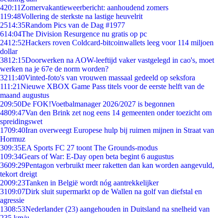
4
20:11
Zomervakantieweerbericht: aanhoudend zomers
1
19:48
Vollering de sterkste na lastige heuvelrit
25
14:35
Random Pics van de Dag #1977
6
14:04
The Division Resurgence nu gratis op pc
24
12:52
Hackers roven Coldcard-bitcoinwallets leeg voor 114 miljoen
dollar
38
12:15
Doorwerken na AOW-leeftijd vaker vastgelegd in cao's, moet
werken na je 67e de norm worden?
32
11:40
Vinted-foto's van vrouwen massaal gedeeld op seksfora
1
11:21
Nieuwe XBOX Game Pass titels voor de eerste helft van de
maand augustus
2
09:50
De FOK!Voetbalmanager 2026/2027 is begonnen
48
09:47
Van den Brink zet nog eens 14 gemeenten onder toezicht om
spreidingswet
17
09:40
Iran overweegt Europese hulp bij ruimen mijnen in Straat van
Hormuz
3
09:35
EA Sports FC 27 toont The Grounds-modus
1
09:34
Gears of War: E-Day open beta begint 6 augustus
36
09:29
Pentagon verbruikt meer raketten dan kan worden aangevuld,
tekort dreigt
20
09:23
Tanken in België wordt nóg aantrekkelijker
31
09:07
Dirk sluit supermarkt op de Wallen na golf van diefstal en
agressie
13
08:53
Nederlander (23) aangehouden in Duitsland na snelheid van
235 km/u