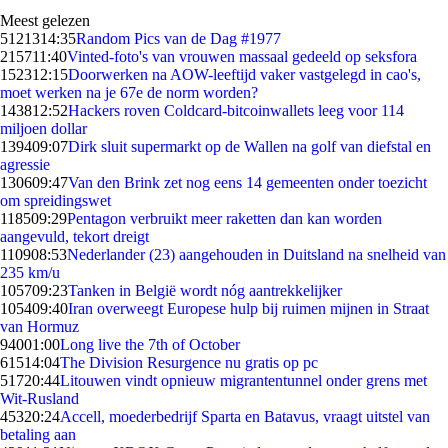
Meest gelezen
51213
14:35
Random Pics van de Dag #1977
2157
11:40
Vinted-foto's van vrouwen massaal gedeeld op seksfora
1523
12:15
Doorwerken na AOW-leeftijd vaker vastgelegd in cao's,
moet werken na je 67e de norm worden?
1438
12:52
Hackers roven Coldcard-bitcoinwallets leeg voor 114
miljoen dollar
1394
09:07
Dirk sluit supermarkt op de Wallen na golf van diefstal en
agressie
1306
09:47
Van den Brink zet nog eens 14 gemeenten onder toezicht
om spreidingswet
1185
09:29
Pentagon verbruikt meer raketten dan kan worden
aangevuld, tekort dreigt
1109
08:53
Nederlander (23) aangehouden in Duitsland na snelheid van
235 km/u
1057
09:23
Tanken in België wordt nóg aantrekkelijker
1054
09:40
Iran overweegt Europese hulp bij ruimen mijnen in Straat
van Hormuz
940
01:00
Long live the 7th of October
615
14:04
The Division Resurgence nu gratis op pc
517
20:44
Litouwen vindt opnieuw migrantentunnel onder grens met
Wit-Rusland
453
20:24
Accell, moederbedrijf Sparta en Batavus, vraagt uitstel van
betaling aan