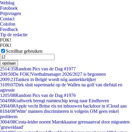
Weblog
Fotoboek
Prijsvragen
Contact
Colofon
Feedback
Tip de redactie
FOK!
FOK!
Scrollbar gebruiken
opslaan
25
14:35
Random Pics van de Dag #1977
2
09:50
De FOK!Voetbalmanager 2026/2027 is begonnen
20
09:23
Tanken in België wordt nóg aantrekkelijker
31
09:07
Dirk sluit supermarkt op de Wallen na golf van diefstal en
agressie
12
05/08
Random Pics van de Dag #1976
5
04/08
Kraftwerk brengt ruimteschip terug naar Eindhoven
20
04/08
Apple vecht Britse eis tot inbouwen backdoor in iCloud aan
81
04/08
'Witte' mannen discrimineren is volgens OM geen enkel
probleem
30
04/08
Ceuta-leider noemt Marokkaanse grensaanval door migranten
'gruweldaad'