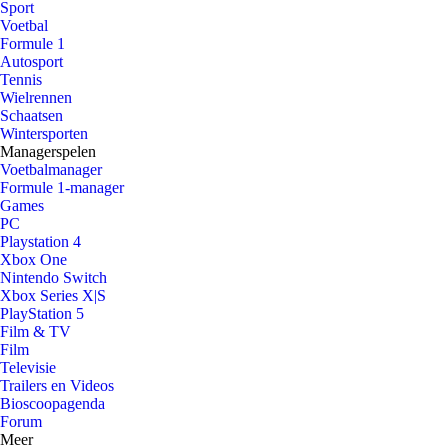
Sport
Voetbal
Formule 1
Autosport
Tennis
Wielrennen
Schaatsen
Wintersporten
Managerspelen
Voetbalmanager
Formule 1-manager
Games
PC
Playstation 4
Xbox One
Nintendo Switch
Xbox Series X|S
PlayStation 5
Film & TV
Film
Televisie
Trailers en Videos
Bioscoopagenda
Forum
Meer