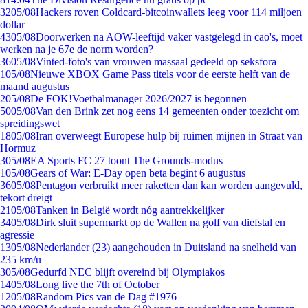
32
05/08
Hackers roven Coldcard-bitcoinwallets leeg voor 114 miljoen
dollar
43
05/08
Doorwerken na AOW-leeftijd vaker vastgelegd in cao's, moet
werken na je 67e de norm worden?
36
05/08
Vinted-foto's van vrouwen massaal gedeeld op seksfora
1
05/08
Nieuwe XBOX Game Pass titels voor de eerste helft van de
maand augustus
2
05/08
De FOK!Voetbalmanager 2026/2027 is begonnen
50
05/08
Van den Brink zet nog eens 14 gemeenten onder toezicht om
spreidingswet
18
05/08
Iran overweegt Europese hulp bij ruimen mijnen in Straat van
Hormuz
3
05/08
EA Sports FC 27 toont The Grounds-modus
1
05/08
Gears of War: E-Day open beta begint 6 augustus
36
05/08
Pentagon verbruikt meer raketten dan kan worden aangevuld,
tekort dreigt
21
05/08
Tanken in België wordt nóg aantrekkelijker
34
05/08
Dirk sluit supermarkt op de Wallen na golf van diefstal en
agressie
13
05/08
Nederlander (23) aangehouden in Duitsland na snelheid van
235 km/u
3
05/08
Gedurfd NEC blijft overeind bij Olympiakos
14
05/08
Long live the 7th of October
12
05/08
Random Pics van de Dag #1976