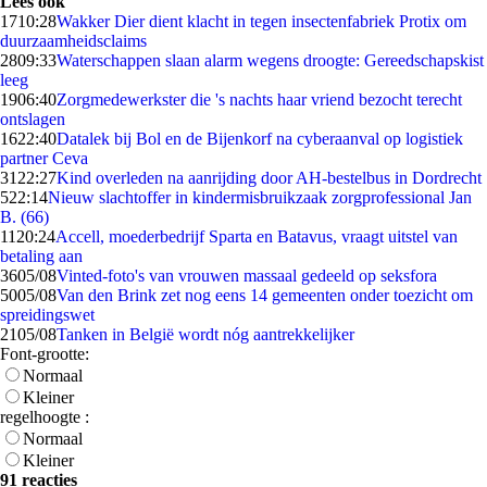
Lees ook
17
10:28
Wakker Dier dient klacht in tegen insectenfabriek Protix om
duurzaamheidsclaims
28
09:33
Waterschappen slaan alarm wegens droogte: Gereedschapskist
leeg
19
06:40
Zorgmedewerkster die 's nachts haar vriend bezocht terecht
ontslagen
16
22:40
Datalek bij Bol en de Bijenkorf na cyberaanval op logistiek
partner Ceva
31
22:27
Kind overleden na aanrijding door AH-bestelbus in Dordrecht
5
22:14
Nieuw slachtoffer in kindermisbruikzaak zorgprofessional Jan
B. (66)
11
20:24
Accell, moederbedrijf Sparta en Batavus, vraagt uitstel van
betaling aan
36
05/08
Vinted-foto's van vrouwen massaal gedeeld op seksfora
50
05/08
Van den Brink zet nog eens 14 gemeenten onder toezicht om
spreidingswet
21
05/08
Tanken in België wordt nóg aantrekkelijker
Font-grootte:
Normaal
Kleiner
regelhoogte :
Normaal
Kleiner
91 reacties