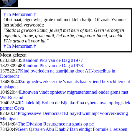
† In Memoriam
†
Obstinaat, eigenwijs, grote muil met klein hartje. Of zoals Yvonne
het subtiel verwoordt:
"Static is gewoon Static, je leeft met hem of niet. Geen verborgen
agenda's, trouw, grote muil, lief hartje, bang voor bloed, scheldt
FA's graag uit voor lul."
† In Memoriam †
Meest gelezen
62333
00:35
Random Pics van de Dag #1977
18223
09:48
Random Pics van de Dag #1978
1375
22:27
Kind overleden na aanrijding door AH-bestelbus in
Dordrecht
1348
06:40
Zorgmedewerkster die 's nachts haar vriend bezocht terecht
ontslagen
1049
20:44
Litouwen vindt opnieuw migrantentunnel onder grens met
Wit-Rusland
1040
22:40
Datalek bij Bol en de Bijenkorf na cyberaanval op logistiek
partner Ceva
823
20:34
Progressieve Democraat El-Sayed wint nipt voorverkiezing
Michigan
784
14:04
The Division Resurgence nu gratis op pc
784
20:49
Geen Qatar en Abu Dhabi? Dan eindigt Formule 1-seizoen