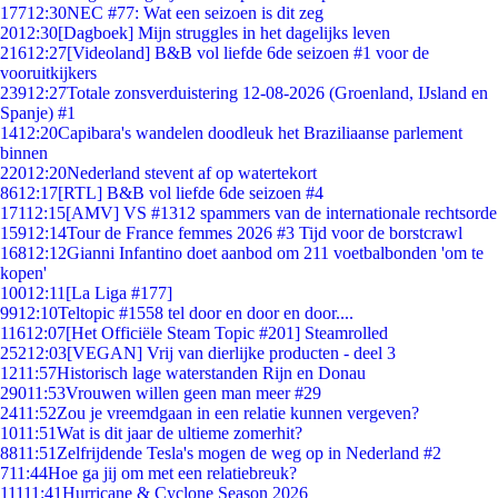
177
12:30
NEC #77: Wat een seizoen is dit zeg
20
12:30
[Dagboek] Mijn struggles in het dagelijks leven
216
12:27
[Videoland] B&B vol liefde 6de seizoen #1 voor de
vooruitkijkers
239
12:27
Totale zonsverduistering 12-08-2026 (Groenland, IJsland en
Spanje) #1
14
12:20
Capibara's wandelen doodleuk het Braziliaanse parlement
binnen
220
12:20
Nederland stevent af op watertekort
86
12:17
[RTL] B&B vol liefde 6de seizoen #4
171
12:15
[AMV] VS #1312 spammers van de internationale rechtsorde
159
12:14
Tour de France femmes 2026 #3 Tijd voor de borstcrawl
168
12:12
Gianni Infantino doet aanbod om 211 voetbalbonden 'om te
kopen'
100
12:11
[La Liga #177]
99
12:10
Teltopic #1558 tel door en door en door....
116
12:07
[Het Officiële Steam Topic #201] Steamrolled
252
12:03
[VEGAN] Vrij van dierlijke producten - deel 3
12
11:57
Historisch lage waterstanden Rijn en Donau
290
11:53
Vrouwen willen geen man meer #29
24
11:52
Zou je vreemdgaan in een relatie kunnen vergeven?
10
11:51
Wat is dit jaar de ultieme zomerhit?
88
11:51
Zelfrijdende Tesla's mogen de weg op in Nederland #2
7
11:44
Hoe ga jij om met een relatiebreuk?
111
11:41
Hurricane & Cyclone Season 2026