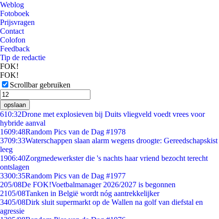
Weblog
Fotoboek
Prijsvragen
Contact
Colofon
Feedback
Tip de redactie
FOK!
FOK!
Scrollbar gebruiken
opslaan
6
10:32
Drone met explosieven bij Duits vliegveld voedt vrees voor
hybride aanval
16
09:48
Random Pics van de Dag #1978
37
09:33
Waterschappen slaan alarm wegens droogte: Gereedschapskist
leeg
19
06:40
Zorgmedewerkster die 's nachts haar vriend bezocht terecht
ontslagen
33
00:35
Random Pics van de Dag #1977
2
05/08
De FOK!Voetbalmanager 2026/2027 is begonnen
21
05/08
Tanken in België wordt nóg aantrekkelijker
34
05/08
Dirk sluit supermarkt op de Wallen na golf van diefstal en
agressie