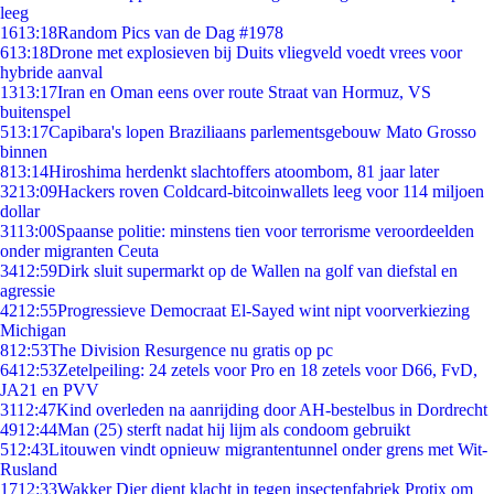
leeg
16
13:18
Random Pics van de Dag #1978
6
13:18
Drone met explosieven bij Duits vliegveld voedt vrees voor
hybride aanval
13
13:17
Iran en Oman eens over route Straat van Hormuz, VS
buitenspel
5
13:17
Capibara's lopen Braziliaans parlementsgebouw Mato Grosso
binnen
8
13:14
Hiroshima herdenkt slachtoffers atoombom, 81 jaar later
32
13:09
Hackers roven Coldcard-bitcoinwallets leeg voor 114 miljoen
dollar
31
13:00
Spaanse politie: minstens tien voor terrorisme veroordeelden
onder migranten Ceuta
34
12:59
Dirk sluit supermarkt op de Wallen na golf van diefstal en
agressie
42
12:55
Progressieve Democraat El-Sayed wint nipt voorverkiezing
Michigan
8
12:53
The Division Resurgence nu gratis op pc
64
12:53
Zetelpeiling: 24 zetels voor Pro en 18 zetels voor D66, FvD,
JA21 en PVV
31
12:47
Kind overleden na aanrijding door AH-bestelbus in Dordrecht
49
12:44
Man (25) sterft nadat hij lijm als condoom gebruikt
5
12:43
Litouwen vindt opnieuw migrantentunnel onder grens met Wit-
Rusland
17
12:33
Wakker Dier dient klacht in tegen insectenfabriek Protix om