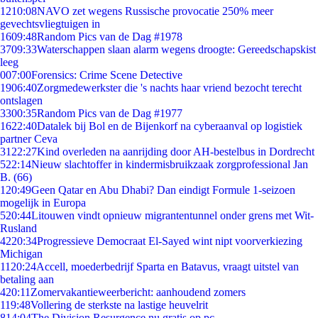
12
10:08
NAVO zet wegens Russische provocatie 250% meer
gevechtsvliegtuigen in
16
09:48
Random Pics van de Dag #1978
37
09:33
Waterschappen slaan alarm wegens droogte: Gereedschapskist
leeg
0
07:00
Forensics: Crime Scene Detective
19
06:40
Zorgmedewerkster die 's nachts haar vriend bezocht terecht
ontslagen
33
00:35
Random Pics van de Dag #1977
16
22:40
Datalek bij Bol en de Bijenkorf na cyberaanval op logistiek
partner Ceva
31
22:27
Kind overleden na aanrijding door AH-bestelbus in Dordrecht
5
22:14
Nieuw slachtoffer in kindermisbruikzaak zorgprofessional Jan
B. (66)
1
20:49
Geen Qatar en Abu Dhabi? Dan eindigt Formule 1-seizoen
mogelijk in Europa
5
20:44
Litouwen vindt opnieuw migrantentunnel onder grens met Wit-
Rusland
42
20:34
Progressieve Democraat El-Sayed wint nipt voorverkiezing
Michigan
11
20:24
Accell, moederbedrijf Sparta en Batavus, vraagt uitstel van
betaling aan
4
20:11
Zomervakantieweerbericht: aanhoudend zomers
1
19:48
Vollering de sterkste na lastige heuvelrit
8
14:04
The Division Resurgence nu gratis op pc