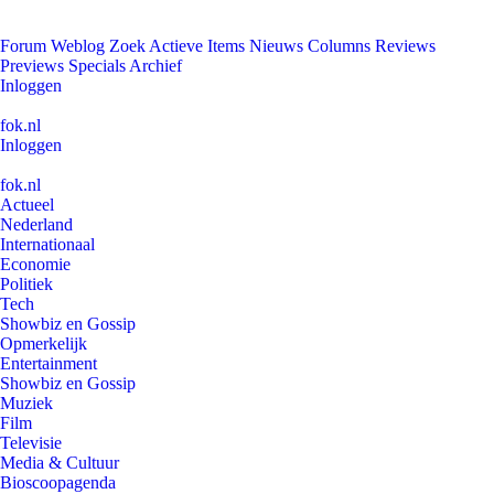
Forum
Weblog
Zoek
Actieve Items
Nieuws
Columns
Reviews
Previews
Specials
Archief
Inloggen
fok.nl
Inloggen
fok.nl
Actueel
Nederland
Internationaal
Economie
Politiek
Tech
Showbiz en Gossip
Opmerkelijk
Entertainment
Showbiz en Gossip
Muziek
Film
Televisie
Media & Cultuur
Bioscoopagenda