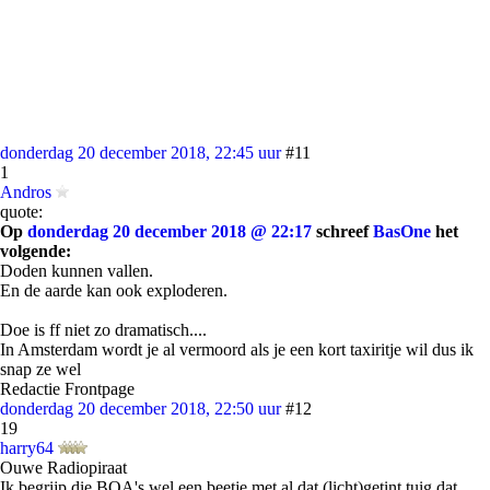
donderdag 20 december 2018, 22:45 uur
#11
1
Andros
quote:
Op
donderdag 20 december 2018 @ 22:17
schreef
BasOne
het
volgende:
Doden kunnen vallen.
En de aarde kan ook exploderen.
Doe is ff niet zo dramatisch....
In Amsterdam wordt je al vermoord als je een kort taxiritje wil dus ik
snap ze wel
Redactie Frontpage
donderdag 20 december 2018, 22:50 uur
#12
19
harry64
Ouwe Radiopiraat
Ik begrijp die BOA's wel een beetje met al dat (licht)getint tuig dat