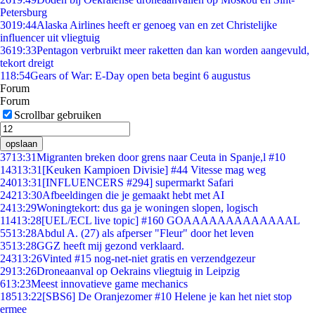
Petersburg
30
19:44
Alaska Airlines heeft er genoeg van en zet Christelijke
influencer uit vliegtuig
36
19:33
Pentagon verbruikt meer raketten dan kan worden aangevuld,
tekort dreigt
1
18:54
Gears of War: E-Day open beta begint 6 augustus
Forum
Forum
Scrollbar gebruiken
opslaan
37
13:31
Migranten breken door grens naar Ceuta in Spanje,l #10
143
13:31
[Keuken Kampioen Divisie] #44 Vitesse mag weg
240
13:31
[INFLUENCERS #294] supermarkt Safari
242
13:30
Afbeeldingen die je gemaakt hebt met AI
24
13:29
Woningtekort: dus ga je woningen slopen, logisch
114
13:28
[UEL/ECL live topic] #160 GOAAAAAAAAAAAAAL
55
13:28
Abdul A. (27) als afperser "Fleur" door het leven
35
13:28
GGZ heeft mij gezond verklaard.
243
13:26
Vinted #15 nog-net-niet gratis en verzendgezeur
29
13:26
Droneaanval op Oekrains vliegtuig in Leipzig
6
13:23
Meest innovatieve game mechanics
185
13:22
[SBS6] De Oranjezomer #10 Helene je kan het niet stop
ermee