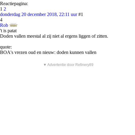
Reactiepagina:
1
2
donderdag 20 december 2018, 22:11 uur
#1
4
Rob
't is patat
Doden vallen meestal al zij niet al ergens liggen of zitten.
quote:
BOA's vrezen oud en nieuw: doden kunnen vallen
▼ Advertentie door Refinery89