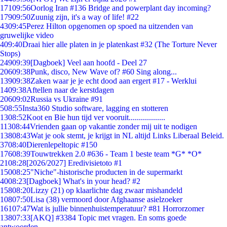
171
09:56
Oorlog Iran #136 Bridge and powerplant day incoming?
179
09:50
Zuunig zijn, it's a way of life! #22
43
09:45
Perez Hilton opgenomen op spoed na uitzenden van
gruwelijke video
4
09:40
Draai hier alle platen in je platenkast #32 (The Torture Never
Stops)
249
09:39
[Dagboek] Veel aan hoofd - Deel 27
206
09:38
Punk, disco, New Wave of? #60 Sing along...
139
09:38
Zaken waar je je echt dood aan ergert #17 - Werklui
14
09:38
Aftellen naar de kerstdagen
206
09:02
Russia vs Ukraine #91
5
08:55
Insta360 Studio software, lagging en stotteren
13
08:52
Koot en Bie hun tijd ver vooruit..................
113
08:44
Vrienden gaan op vakantie zonder mij uit te nodigen
138
08:43
Wat je ook stemt, je krijgt in NL altijd Links Liberaal Beleid.
37
08:40
Dierenlepeltopic #150
176
08:39
Touwtrekken 2.0 #636 - Team 1 beste team *G* *O*
21
08:28
[2026/2027] Eredivisietoto #1
150
08:25
"Niche"-historische producten in de supermarkt
40
08:23
[Dagboek] What's in your head? #2
158
08:20
Lizzy (21) op klaarlichte dag zwaar mishandeld
108
07:50
Lisa (38) vermoord door Afghaanse asielzoeker
161
07:47
Wat is jullie binnenhuistemperatuur? #81 Horrorzomer
138
07:33
[AKQ] #3384 Topic met vragen. En soms goede
antwoorden.