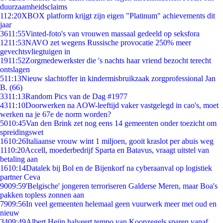
duurzaamheidsclaims
1
12:20
XBOX platform krijgt zijn eigen "Platinum" achievements dit
jaar
36
11:55
Vinted-foto's van vrouwen massaal gedeeld op seksfora
12
11:53
NAVO zet wegens Russische provocatie 250% meer
gevechtsvliegtuigen in
19
11:52
Zorgmedewerkster die 's nachts haar vriend bezocht terecht
ontslagen
5
11:13
Nieuw slachtoffer in kindermisbruikzaak zorgprofessional Jan
B. (66)
33
11:13
Random Pics van de Dag #1977
43
11:10
Doorwerken na AOW-leeftijd vaker vastgelegd in cao's, moet
werken na je 67e de norm worden?
50
10:45
Van den Brink zet nog eens 14 gemeenten onder toezicht om
spreidingswet
16
10:26
Italiaanse vrouw wint 1 miljoen, gooit kraslot per abuis weg
11
10:20
Accell, moederbedrijf Sparta en Batavus, vraagt uitstel van
betaling aan
16
10:14
Datalek bij Bol en de Bijenkorf na cyberaanval op logistiek
partner Ceva
90
09:59
'Belgische' jongeren terroriseren Galderse Meren, maar Boa's
pakken topless zonnen aan
79
09:56
In veel gemeenten helemaal geen vuurwerk meer met oud en
nieuw
34
09:49
Albert Heijn halveert tempo van Koopzegels sparen vanaf