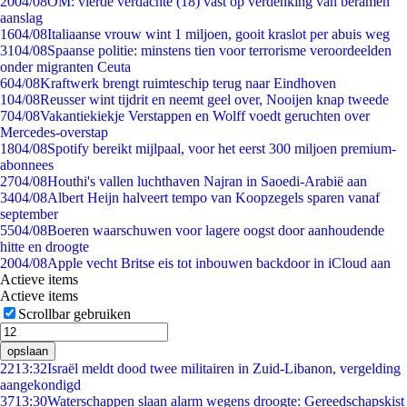
20
04/08
OM: vierde verdachte (18) vast op verdenking van beramen
aanslag
16
04/08
Italiaanse vrouw wint 1 miljoen, gooit kraslot per abuis weg
31
04/08
Spaanse politie: minstens tien voor terrorisme veroordeelden
onder migranten Ceuta
6
04/08
Kraftwerk brengt ruimteschip terug naar Eindhoven
1
04/08
Reusser wint tijdrit en neemt geel over, Nooijen knap tweede
7
04/08
Vakantiekiekje Verstappen en Wolff voedt geruchten over
Mercedes-overstap
18
04/08
Spotify bereikt mijlpaal, voor het eerst 300 miljoen premium-
abonnees
27
04/08
Houthi's vallen luchthaven Najran in Saoedi-Arabië aan
34
04/08
Albert Heijn halveert tempo van Koopzegels sparen vanaf
september
55
04/08
Boeren waarschuwen voor lagere oogst door aanhoudende
hitte en droogte
20
04/08
Apple vecht Britse eis tot inbouwen backdoor in iCloud aan
Actieve items
Actieve items
Scrollbar gebruiken
opslaan
22
13:32
Israël meldt dood twee militairen in Zuid-Libanon, vergelding
aangekondigd
37
13:30
Waterschappen slaan alarm wegens droogte: Gereedschapskist