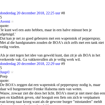
donderdag 20 december 2018, 22:25 uur
#8
5
Averni
quote:
'Je kunt wel een auto hebben, maar in een halve minuut ben je
afgetuigd.'
Dat kan je net zo goed gebeuren met een wapenstok of pepperspray.
Met al die handgranaten zouden de BOA's zich zelfs met een tank niet
veilig voelen.
Als je niet tegen het idee van geweld kunt, dan zit je als BOA in het
verkeerde vak. Ga vakkenvullen als je veilig werk wil.
donderdag 20 december 2018, 22:29 uur
#9
5
Juup©
Poep
quote:
De BOA's zeggen dat een wapenstok of pepperspray nodig is, maar
daar wil burgemeester Femke Halsema niets van weten.
Wauw, zowaar ziet die doos het licht. BOA's moet je niet meer dan een
pen en kladblok geven, oké hooguit een fiets om zich te verplaatsen
van kroeg naar kroeg want als de gewone burger "misstanden" meldt