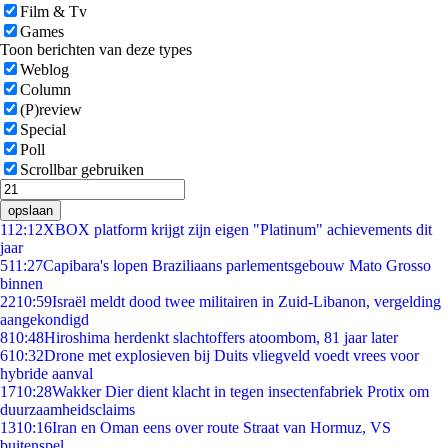
Film & Tv
Games
Toon berichten van deze types
Weblog
Column
(P)review
Special
Poll
Scrollbar gebruiken
opslaan
1
12:12
XBOX platform krijgt zijn eigen "Platinum" achievements dit
jaar
5
11:27
Capibara's lopen Braziliaans parlementsgebouw Mato Grosso
binnen
22
10:59
Israël meldt dood twee militairen in Zuid-Libanon, vergelding
aangekondigd
8
10:48
Hiroshima herdenkt slachtoffers atoombom, 81 jaar later
6
10:32
Drone met explosieven bij Duits vliegveld voedt vrees voor
hybride aanval
17
10:28
Wakker Dier dient klacht in tegen insectenfabriek Protix om
duurzaamheidsclaims
13
10:16
Iran en Oman eens over route Straat van Hormuz, VS
buitenspel