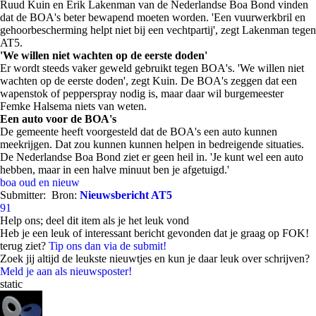
Ruud Kuin en Erik Lakenman van de Nederlandse Boa Bond vinden
dat de BOA's beter bewapend moeten worden. 'Een vuurwerkbril en
gehoorbescherming helpt niet bij een vechtpartij', zegt Lakenman tegen
AT5.
'We willen niet wachten op de eerste doden'
Er wordt steeds vaker geweld gebruikt tegen BOA's. 'We willen niet
wachten op de eerste doden', zegt Kuin. De BOA's zeggen dat een
wapenstok of pepperspray nodig is, maar daar wil burgemeester
Femke Halsema niets van weten.
Een auto voor de BOA's
De gemeente
heeft voorgesteld dat de BOA's een auto kunnen
meekrijgen. Dat zou kunnen kunnen helpen in bedreigende situaties.
De Nederlandse Boa Bond ziet er geen heil in
. 'Je kunt wel een auto
hebben, maar in een halve minuut ben je afgetuigd.'
boa
oud en nieuw
Submitter:
Bron:
Nieuwsbericht AT5
91
Help ons; deel dit item als je het leuk vond
Heb je een leuk of interessant bericht gevonden dat je graag op FOK!
terug ziet?
Tip ons dan via de submit!
Zoek jij altijd de leukste nieuwtjes en kun je daar leuk over schrijven?
Meld je aan als nieuwsposter!
static