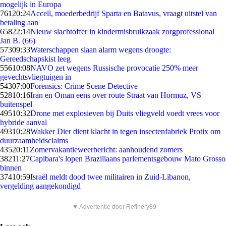
mogelijk in Europa
761
20:24
Accell, moederbedrijf Sparta en Batavus, vraagt uitstel van
betaling aan
658
22:14
Nieuw slachtoffer in kindermisbruikzaak zorgprofessional
Jan B. (66)
573
09:33
Waterschappen slaan alarm wegens droogte:
Gereedschapskist leeg
556
10:08
NAVO zet wegens Russische provocatie 250% meer
gevechtsvliegtuigen in
543
07:00
Forensics: Crime Scene Detective
528
10:16
Iran en Oman eens over route Straat van Hormuz, VS
buitenspel
495
10:32
Drone met explosieven bij Duits vliegveld voedt vrees voor
hybride aanval
493
10:28
Wakker Dier dient klacht in tegen insectenfabriek Protix om
duurzaamheidsclaims
435
20:11
Zomervakantieweerbericht: aanhoudend zomers
382
11:27
Capibara's lopen Braziliaans parlementsgebouw Mato Grosso
binnen
374
10:59
Israël meldt dood twee militairen in Zuid-Libanon,
vergelding aangekondigd
▼ Advertentie door Refinery89