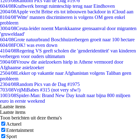
12
05/08
Random Pics van de Dag #1976
6
04/08
Kraftwerk brengt ruimteschip terug naar Eindhoven
20
04/08
Apple vecht Britse eis tot inbouwen backdoor in iCloud aan
81
04/08
'Witte' mannen discrimineren is volgens OM geen enkel
probleem
30
04/08
Ceuta-leider noemt Marokkaanse grensaanval door migranten
'gruweldaad'
6
04/08
Grote natuurbrand Boschhuizerbergen groeit naar 100 hectare
6
04/08
FOK! was even down
41
04/08
Regering VS geeft scholen die 'genderidentiteit' van kinderen
verbergen voor ouders ultimatum
59
04/08
Vrouw die asielzoekers hielp in Athene vermoord door
Afghaanse asielzoeker
25
04/08
Lekker op vakantie naar Afghanistan volgens Taliban geen
probleem
23
04/08
Random Pics van de Dag #1975
7
03/08
VrijMiBabes #315 (not very sfw!)
10
03/08
Spider-Man: Brand New Day knalt naar bijna 800 miljoen
euro in eerste weekend
Laatste items
Laatste items
Toon berichten uit deze thema's
Actueel
Entertainment
Sport