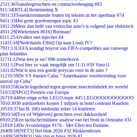
25
11:36
Transfergeruchten en contractverlenging #83
9
11:34
[RTL4] Bestemming X
59
11:33
Tenenkrommende fouten bij teksten in het openbaar #74
94
11:33
Het grote goedemorgen topic #3
18
11:29
Meer dan helft van verkochte auto's is volgend jaar elektrisch
49
11:29
[Wielrennen #616] Brennan!
61
11:25
Afvallen met injecties #4
114
11:18
[Nederlands Elftal] Op naar Louis IV?
79
11:13
UEFA kondigt boycot van FIFA-competities aan vanwege
plan Infantino
117
11:12
Wat lees je nu? #96 zomerlezen
33
11:12
Post hier zo vaak mogelijk om 11:11 #39 Vanz11
14
11:02
Wat is nou een goede jerrycan voor in de auto ?
112
10:59
De VS framen Cuba: "Amerikaanse voorbereiding voor
aanval op Cuba"
18
10:55
Klacht ingediend tegen grootste insectenfabriek ter wereld
5
10:53
[NPO2] Poorten van Europa
267
10:44
Het enige echte LEGO-topic #45 LEGOOOOOOOOOOO
70
10:39
30 asielzoekers kosten 1 miljoen in hotel centrum Haarlem
105
10:37
Jan B. (66) misbruikt zeker 14 kinderen
38
10:34
[Eva vd Wijdeven] geruchten over dakloosheid
69
10:25
Een tactische/militaire analyse van het front in Oekraïne #31
218
10:14
De Avondetappe #176 - Met Ellen ten Damme.
264
09:58
[NET5] Het blok 2026 #32 Blokkendozen
144
09:58
[NPO1] We zijn er bijna 2026 #1