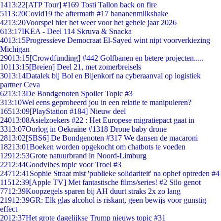
14
13:22
[ATP Tour] #169 Tosti Tallon back on fire
51
13:20
Covid19 the aftermath #17 bananenmilkshake
42
13:20
Voorspel hier het weer voor het gehele jaar 2026
6
13:17
IKEA - Deel 114 Skruva & Snacka
40
13:15
Progressieve Democraat El-Sayed wint nipt voorverkiezing
Michigan
290
13:15
[Crowdfunding] #442 Golfbanen en betere projecten.....
101
13:15
[Breien] Deel 21, met zomerbreisels
30
13:14
Datalek bij Bol en Bijenkorf na cyberaanval op logistiek
partner Ceva
62
13:13
De Bondgenoten Spoiler Topic #3
3
13:10
Wel eens geprobeerd jou in een relatie te manipuleren?
165
13:09
[PlayStation #184] Nieuw deel
240
13:08
Asielzoekers #22 : Het Europese migratiepact gaat in
33
13:07
Oorlog in Oekraïne #1318 Drone baby drone
28
13:02
[SBS6] De Bondgenoten #317 We dansen de macaroni
182
13:01
Boeken worden opgekocht om chatbots te voeden
129
12:53
Grote natuurbrand in Noord-Limburg
22
12:44
Goodvibes topic voor Troel #3
247
12:41
Sophie Straat mist 'publieke solidariteit' na ophef optreden #4
115
12:39
[Apple TV] Met fantastische films/series! #2 Silo genot
77
12:39
Koopzegels sparen bij AH duurt straks 2x zo lang
219
12:39
GR: Elk glas alcohol is riskant, geen bewijs voor gunstig
effect
20
12:37
Het grote dagelijkse Trump nieuws topic #31