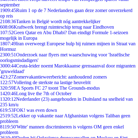
september
19
09:45
Ruim 1 op de 7 Nederlanders gaan deze zomer onverzekerd
op reis
21
08:36
Tanken in België wordt nóg aantrekkelijker
6
08:06
Kraftwerk brengt ruimteschip terug naar Eindhoven
1
07:52
Geen Qatar en Abu Dhabi? Dan eindigt Formule 1-seizoen
mogelijk in Europa
18
07:49
Iran overweegt Europese hulp bij ruimen mijnen in Straat van
Hormuz
23
00:51
Onderzoek naar flyers met waarschuwing voor 'Israëlische
oorlogsmisdadigers'
30
00:44
Ceuta-leider noemt Marokkaanse grensaanval door migranten
'gruweldaad'
4
23:27
Zomervakantieweerbericht: aanhoudend zomers
1
22:57
Vollering de sterkste na lastige heuvelrit
3
20:59
EA Sports FC 27 toont The Grounds-modus
14
20:46
Long live the 7th of October
13
20:12
Nederlander (23) aangehouden in Duitsland na snelheid van
235 km/u
6
19:53
FOK! was even down
25
19:52
Lekker op vakantie naar Afghanistan volgens Taliban geen
probleem
81
19:50
'Witte' mannen discrimineren is volgens OM geen enkel
probleem
26
19:49
Doden bij Oekraïense droneaanvallen op Moskou en Sint-