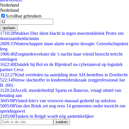
Nederland
Nederland
Scrollbar gebruiken
opslaan
17
10:28
Wakker Dier dient klacht in tegen insectenfabriek Protix om
duurzaamheidsclaims
28
09:33
Waterschappen slaan alarm wegens droogte: Gereedschapskist
leeg
19
06:40
Zorgmedewerkster die 's nachts haar vriend bezocht terecht
ontslagen
16
22:40
Datalek bij Bol en de Bijenkorf na cyberaanval op logistiek
partner Ceva
31
22:27
Kind overleden na aanrijding door AH-bestelbus in Dordrecht
5
22:14
Nieuw slachtoffer in kindermisbruikzaak zorgprofessional Jan
B. (66)
11
20:24
Accell, moederbedrijf Sparta en Batavus, vraagt uitstel van
betaling aan
36
05/08
Vinted-foto's van vrouwen massaal gedeeld op seksfora
50
05/08
Van den Brink zet nog eens 14 gemeenten onder toezicht om
spreidingswet
21
05/08
Tanken in België wordt nóg aantrekkelijker