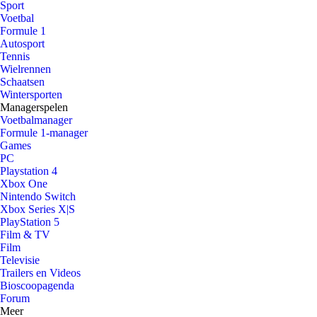
Sport
Voetbal
Formule 1
Autosport
Tennis
Wielrennen
Schaatsen
Wintersporten
Managerspelen
Voetbalmanager
Formule 1-manager
Games
PC
Playstation 4
Xbox One
Nintendo Switch
Xbox Series X|S
PlayStation 5
Film & TV
Film
Televisie
Trailers en Videos
Bioscoopagenda
Forum
Meer