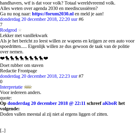
handhavers, wtf is dat voor volk? Totaal wereldvreemd volk.
Alles weten over agenda 2030 en meediscussiëren?
Ga nu nog naar:
https://forum2030.nl
en meld je aan!
donderdag 20 december 2018, 22:20 uur
#6
7
Rodgrod
Lekker met vanillekwark
Als je het bericht zo leest willen ze wapens en krijgen ze een auto voor
spoedritten..... Eigenlijk willen ze dus gewoon de taak van de politie
over nemen.
❤️🐤🐤🐤🐤🐤🐤🐤🐤❤️
Doet rubber om staven
Redactie Frontpage
donderdag 20 december 2018, 22:23 uur
#7
0
Interpretatie
Voor iedereen anders.
quote:
Op
donderdag 20 december 2018 @ 22:11
schreef
aKboR
het
volgende:
Doden vallen meestal al zij niet al ergens liggen of zitten.
[..]