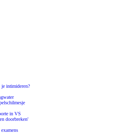
 je intimideren?
agwater
pelschilmesje
oorte in VS
pen doorbreken'
e examens