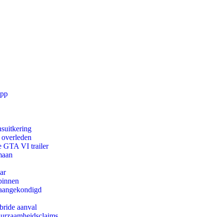
app
suitkering
d overleden
e GTA VI trailer
maan
ar
binnen
g aangekondigd
bride aanval
duurzaamheidsclaims