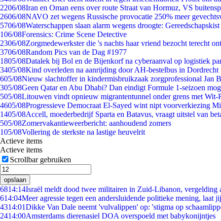
22
06/08
Iran en Oman eens over route Straat van Hormuz, VS buitensp
26
06/08
NAVO zet wegens Russische provocatie 250% meer gevechtsvl
57
06/08
Waterschappen slaan alarm wegens droogte: Gereedschapskist
1
06/08
Forensics: Crime Scene Detective
23
06/08
Zorgmedewerkster die 's nachts haar vriend bezocht terecht on
37
06/08
Random Pics van de Dag #1977
18
05/08
Datalek bij Bol en de Bijenkorf na cyberaanval op logistiek pa
34
05/08
Kind overleden na aanrijding door AH-bestelbus in Dordrecht
6
05/08
Nieuw slachtoffer in kindermisbruikzaak zorgprofessional Jan B
3
05/08
Geen Qatar en Abu Dhabi? Dan eindigt Formule 1-seizoen moge
5
05/08
Litouwen vindt opnieuw migrantentunnel onder grens met Wit-
46
05/08
Progressieve Democraat El-Sayed wint nipt voorverkiezing M
14
05/08
Accell, moederbedrijf Sparta en Batavus, vraagt uitstel van bet
5
05/08
Zomervakantieweerbericht: aanhoudend zomers
1
05/08
Vollering de sterkste na lastige heuvelrit
Actieve items
Actieve items
Scrollbar gebruiken
opslaan
68
14:14
Israël meldt dood twee militairen in Zuid-Libanon, vergeldin
6
14:04
Meer agressie tegen een andersluidende politieke mening, laat jij
43
14:01
Dikke Van Dale neemt 'vulvalippen' op: 'stigma op schaamlip
24
14:00
Amsterdams dierenasiel DOA overspoeld met babykonijntjes