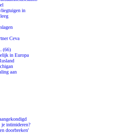
el
iegtuigen in
 leeg
tslagen
rtner Ceva
. (66)
lijk in Europa
Rusland
ichigan
aling aan
g aangekondigd
 je intimideren?
pen doorbreken'