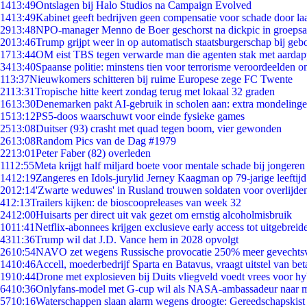
14
13:49
Ontslagen bij Halo Studios na Campaign Evolved
14
13:49
Kabinet geeft bedrijven geen compensatie voor schade door la
29
13:48
NPO-manager Menno de Boer geschorst na dickpic in groeps
20
13:46
Trump grijpt weer in op automatisch staatsburgerschap bij geb
17
13:44
OM eist TBS tegen verwarde man die agenten stak met aardap
34
13:40
Spaanse politie: minstens tien voor terrorisme veroordeelden 
1
13:37
Nieuwkomers schitteren bij ruime Europese zege FC Twente
21
13:31
Tropische hitte keert zondag terug met lokaal 32 graden
16
13:30
Denemarken pakt AI-gebruik in scholen aan: extra mondeling
15
13:12
PS5-doos waarschuwt voor einde fysieke games
25
13:08
Duitser (93) crasht met quad tegen boom, vier gewonden
26
13:08
Random Pics van de Dag #1979
22
13:01
Peter Faber (82) overleden
11
12:55
Meta krijgt half miljard boete voor mentale schade bij jongeren
14
12:19
Zangeres en Idols-jurylid Jerney Kaagman op 79-jarige leeftij
20
12:14
'Zwarte weduwes' in Rusland trouwen soldaten voor overlijden
4
12:13
Trailers kijken: de bioscoopreleases van week 32
24
12:00
Huisarts per direct uit vak gezet om ernstig alcoholmisbruik
10
11:41
Netflix-abonnees krijgen exclusieve early access tot uitgebreid
43
11:36
Trump wil dat J.D. Vance hem in 2028 opvolgt
26
10:54
NAVO zet wegens Russische provocatie 250% meer gevechtsvl
14
10:46
Accell, moederbedrijf Sparta en Batavus, vraagt uitstel van bet
19
10:44
Drone met explosieven bij Duits vliegveld voedt vrees voor hy
64
10:36
Onlyfans-model met G-cup wil als NASA-ambassadeur naar 
57
10:16
Waterschappen slaan alarm wegens droogte: Gereedschapskist