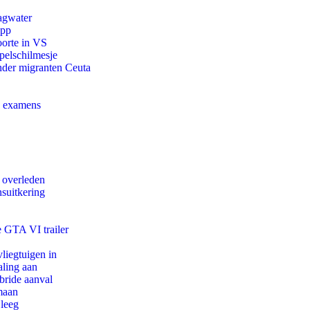
agwater
app
oorte in VS
pelschilmesje
onder migranten Ceuta
e examens
d overleden
suitkering
e GTA VI trailer
iegtuigen in
aling aan
bride aanval
maan
 leeg