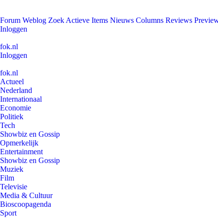
Forum
Weblog
Zoek
Actieve Items
Nieuws
Columns
Reviews
Previe
Inloggen
fok.nl
Inloggen
fok.nl
Actueel
Nederland
Internationaal
Economie
Politiek
Tech
Showbiz en Gossip
Opmerkelijk
Entertainment
Showbiz en Gossip
Muziek
Film
Televisie
Media & Cultuur
Bioscoopagenda
Sport