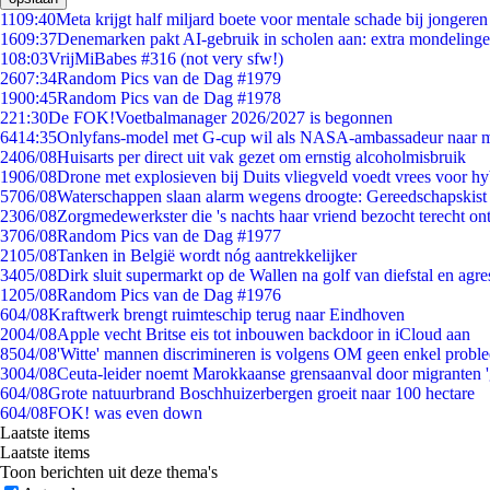
11
09:40
Meta krijgt half miljard boete voor mentale schade bij jongeren
16
09:37
Denemarken pakt AI-gebruik in scholen aan: extra mondeling
1
08:03
VrijMiBabes #316 (not very sfw!)
26
07:34
Random Pics van de Dag #1979
19
00:45
Random Pics van de Dag #1978
2
21:30
De FOK!Voetbalmanager 2026/2027 is begonnen
64
14:35
Onlyfans-model met G-cup wil als NASA-ambassadeur naar 
24
06/08
Huisarts per direct uit vak gezet om ernstig alcoholmisbruik
19
06/08
Drone met explosieven bij Duits vliegveld voedt vrees voor hy
57
06/08
Waterschappen slaan alarm wegens droogte: Gereedschapskist
23
06/08
Zorgmedewerkster die 's nachts haar vriend bezocht terecht on
37
06/08
Random Pics van de Dag #1977
21
05/08
Tanken in België wordt nóg aantrekkelijker
34
05/08
Dirk sluit supermarkt op de Wallen na golf van diefstal en agre
12
05/08
Random Pics van de Dag #1976
6
04/08
Kraftwerk brengt ruimteschip terug naar Eindhoven
20
04/08
Apple vecht Britse eis tot inbouwen backdoor in iCloud aan
85
04/08
'Witte' mannen discrimineren is volgens OM geen enkel probl
30
04/08
Ceuta-leider noemt Marokkaanse grensaanval door migranten 
6
04/08
Grote natuurbrand Boschhuizerbergen groeit naar 100 hectare
6
04/08
FOK! was even down
Laatste items
Laatste items
Toon berichten uit deze thema's