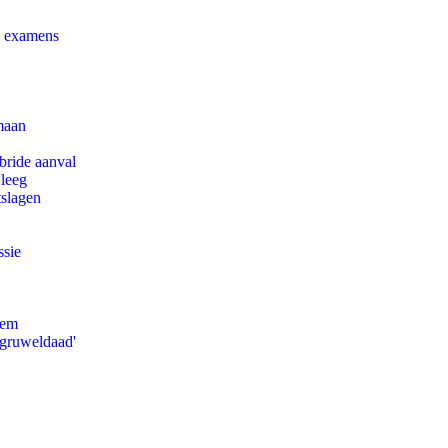
e examens
maan
bride aanval
 leeg
tslagen
ssie
eem
'gruweldaad'