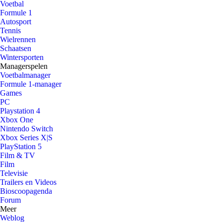
Voetbal
Formule 1
Autosport
Tennis
Wielrennen
Schaatsen
Wintersporten
Managerspelen
Voetbalmanager
Formule 1-manager
Games
PC
Playstation 4
Xbox One
Nintendo Switch
Xbox Series X|S
PlayStation 5
Film & TV
Film
Televisie
Trailers en Videos
Bioscoopagenda
Forum
Meer
Weblog