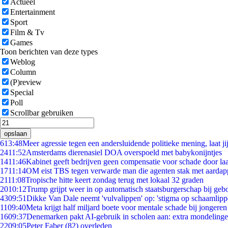
Actueel
Entertainment
Sport
Film & Tv
Games
Toon berichten van deze types
Weblog
Column
(P)review
Special
Poll
Scrollbar gebruiken
opslaan
6
13:48
Meer agressie tegen een andersluidende politieke mening, laat jij
24
11:52
Amsterdams dierenasiel DOA overspoeld met babykonijntjes
14
11:46
Kabinet geeft bedrijven geen compensatie voor schade door la
17
11:14
OM eist TBS tegen verwarde man die agenten stak met aardap
21
11:08
Tropische hitte keert zondag terug met lokaal 32 graden
20
10:12
Trump grijpt weer in op automatisch staatsburgerschap bij geb
43
09:51
Dikke Van Dale neemt 'vulvalippen' op: 'stigma op schaamlip
11
09:40
Meta krijgt half miljard boete voor mentale schade bij jongeren
16
09:37
Denemarken pakt AI-gebruik in scholen aan: extra mondeling
22
09:05
Peter Faber (82) overleden