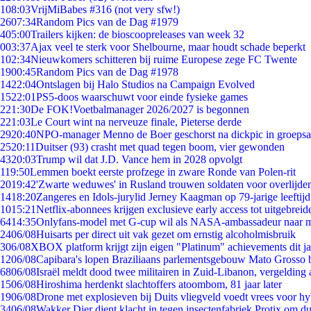
1
08:03
VrijMiBabes #316 (not very sfw!)
26
07:34
Random Pics van de Dag #1979
4
05:00
Trailers kijken: de bioscoopreleases van week 32
0
03:37
Ajax veel te sterk voor Shelbourne, maar houdt schade beperkt
1
02:34
Nieuwkomers schitteren bij ruime Europese zege FC Twente
19
00:45
Random Pics van de Dag #1978
14
22:04
Ontslagen bij Halo Studios na Campaign Evolved
15
22:01
PS5-doos waarschuwt voor einde fysieke games
2
21:30
De FOK!Voetbalmanager 2026/2027 is begonnen
2
21:03
Le Court wint na nerveuze finale, Pieterse derde
29
20:40
NPO-manager Menno de Boer geschorst na dickpic in groeps
25
20:11
Duitser (93) crasht met quad tegen boom, vier gewonden
43
20:03
Trump wil dat J.D. Vance hem in 2028 opvolgt
1
19:50
Lemmen boekt eerste profzege in zware Ronde van Polen-rit
20
19:42
'Zwarte weduwes' in Rusland trouwen soldaten voor overlijden
14
18:20
Zangeres en Idols-jurylid Jerney Kaagman op 79-jarige leeftij
10
15:21
Netflix-abonnees krijgen exclusieve early access tot uitgebreid
64
14:35
Onlyfans-model met G-cup wil als NASA-ambassadeur naar 
24
06/08
Huisarts per direct uit vak gezet om ernstig alcoholmisbruik
3
06/08
XBOX platform krijgt zijn eigen "Platinum" achievements dit ja
12
06/08
Capibara's lopen Braziliaans parlementsgebouw Mato Grosso 
68
06/08
Israël meldt dood twee militairen in Zuid-Libanon, vergeldin
15
06/08
Hiroshima herdenkt slachtoffers atoombom, 81 jaar later
19
06/08
Drone met explosieven bij Duits vliegveld voedt vrees voor hy
34
06/08
Wakker Dier dient klacht in tegen insectenfabriek Protix om 