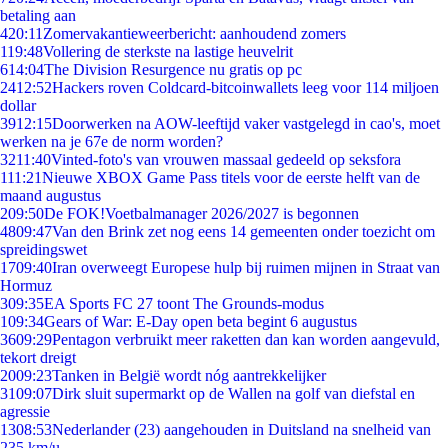
betaling aan
4
20:11
Zomervakantieweerbericht: aanhoudend zomers
1
19:48
Vollering de sterkste na lastige heuvelrit
6
14:04
The Division Resurgence nu gratis op pc
24
12:52
Hackers roven Coldcard-bitcoinwallets leeg voor 114 miljoen
dollar
39
12:15
Doorwerken na AOW-leeftijd vaker vastgelegd in cao's, moet
werken na je 67e de norm worden?
32
11:40
Vinted-foto's van vrouwen massaal gedeeld op seksfora
1
11:21
Nieuwe XBOX Game Pass titels voor de eerste helft van de
maand augustus
2
09:50
De FOK!Voetbalmanager 2026/2027 is begonnen
48
09:47
Van den Brink zet nog eens 14 gemeenten onder toezicht om
spreidingswet
17
09:40
Iran overweegt Europese hulp bij ruimen mijnen in Straat van
Hormuz
3
09:35
EA Sports FC 27 toont The Grounds-modus
1
09:34
Gears of War: E-Day open beta begint 6 augustus
36
09:29
Pentagon verbruikt meer raketten dan kan worden aangevuld,
tekort dreigt
20
09:23
Tanken in België wordt nóg aantrekkelijker
31
09:07
Dirk sluit supermarkt op de Wallen na golf van diefstal en
agressie
13
08:53
Nederlander (23) aangehouden in Duitsland na snelheid van
235 km/u