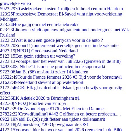
gruwelijke video
59
23:29
30 asielzoekers kosten 1 miljoen in hotel centrum Haarlem
1
23:25
Progressieve Democraat El-Sayed wint nipt voorverkiezing
Michigan
2
23:24
Hoe ga jij om met een relatiebreuk?
0
23:23
Litouwen vindt opnieuw migrantentunnel onder grens met Wit-
Rusland
12
23:23
Wat is nou een goede jerrycan voor in de auto ?
38
23:20
Zoon(11) onderneemt werkelijk geen reet in de vakantie
49
23:19
[NPO1] Goedenavond Nederland
51
23:15
Een gezin stichten uit verveling?
27
23:13
Voorspel hier het weer van Juli 2026 (gemeten in de Bilt)
149
23:08
"Niche"-historische producten in de supermarkt
97
23:06
Jan B. (66) misbruikt zeker 14 kinderen
155
22:49
Tour de France femmes 2026 #3 Tijd voor de borstcrawl
216
22:49
Nederland stevent af op watertekort
217
22:46
GR: Elk glas alcohol is riskant, geen bewijs voor gunstig
effect
3
22:36
EK Atletiek 2026 te Birmingham #1
4
22:30
[NPO2] Poorten van Europa
214
22:29
De Avondetappe #176 - Met Ellen ten Damme.
278
22:22
[Crowdfunding] #442 Golfbanen en betere projecten.....
69
22:19
Nabil B. (20) rijdt fietser aan tijdens dollemansrit
32
22:18
[Alpineskiën] #20 Op weg naar de OS!
41
22:15
Voorspel hier het weer van Juni 2026 (gemeten in de Bilt)