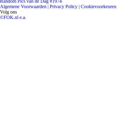
Random Pics van de Dag #1974
Algemene Voorwaarden
|
Privacy Policy
|
Cookievoorkeuren
Volg ons
©FOK.nl e.a.