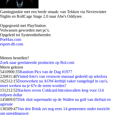
Gamingjunkie met een brede smaak: van Tekken via Neverwinter
Nights en RollCage Stage 2.0 naar Abe's Oddysee.
Opgegroeid met PlayStation
Volwassen geworden met pc's.
Opgeleid tot Systeembeheerder.
PoeHao.com
esport-db.com
Meteen bestellen?
Zoek naar gerelateerde producten op Bol.com
Meest gelezen
54109
00:35
Random Pics van de Dag #1977
2268
11:40
Vinted-foto's van vrouwen massaal gedeeld op seksfora
1625
12:15
Doorwerken na AOW-leeftijd vaker vastgelegd in cao's,
moet werken na je 67e de norm worden?
1512
12:52
Hackers roven Coldcard-bitcoinwallets leeg voor 114
miljoen dollar
1458
09:07
Dirk sluit supermarkt op de Wallen na golf van diefstal en
agressie
1365
09:47
Van den Brink zet nog eens 14 gemeenten onder toezicht
om spreidingswet