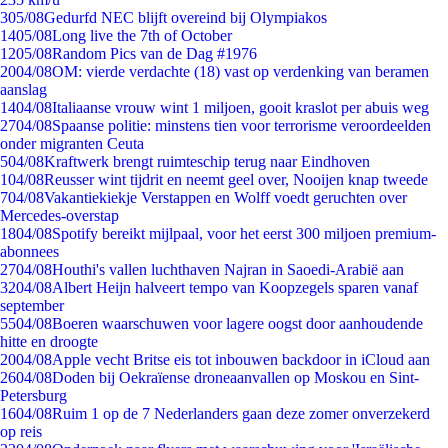
3
05/08
Gedurfd NEC blijft overeind bij Olympiakos
14
05/08
Long live the 7th of October
12
05/08
Random Pics van de Dag #1976
20
04/08
OM: vierde verdachte (18) vast op verdenking van beramen
aanslag
14
04/08
Italiaanse vrouw wint 1 miljoen, gooit kraslot per abuis weg
27
04/08
Spaanse politie: minstens tien voor terrorisme veroordeelden
onder migranten Ceuta
5
04/08
Kraftwerk brengt ruimteschip terug naar Eindhoven
1
04/08
Reusser wint tijdrit en neemt geel over, Nooijen knap tweede
7
04/08
Vakantiekiekje Verstappen en Wolff voedt geruchten over
Mercedes-overstap
18
04/08
Spotify bereikt mijlpaal, voor het eerst 300 miljoen premium-
abonnees
27
04/08
Houthi's vallen luchthaven Najran in Saoedi-Arabië aan
32
04/08
Albert Heijn halveert tempo van Koopzegels sparen vanaf
september
55
04/08
Boeren waarschuwen voor lagere oogst door aanhoudende
hitte en droogte
20
04/08
Apple vecht Britse eis tot inbouwen backdoor in iCloud aan
26
04/08
Doden bij Oekraïense droneaanvallen op Moskou en Sint-
Petersburg
16
04/08
Ruim 1 op de 7 Nederlanders gaan deze zomer onverzekerd
op reis