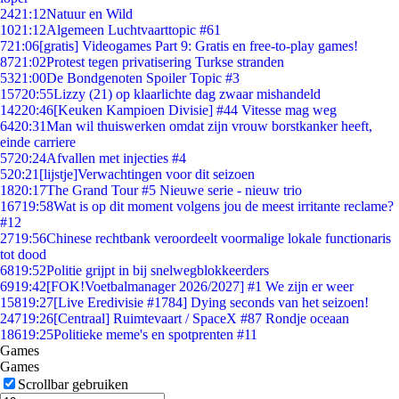
24
21:12
Natuur en Wild
10
21:12
Algemeen Luchtvaarttopic #61
7
21:06
[gratis] Videogames Part 9: Gratis en free-to-play games!
87
21:02
Protest tegen privatisering Turkse stranden
53
21:00
De Bondgenoten Spoiler Topic #3
157
20:55
Lizzy (21) op klaarlichte dag zwaar mishandeld
142
20:46
[Keuken Kampioen Divisie] #44 Vitesse mag weg
64
20:31
Man wil thuiswerken omdat zijn vrouw borstkanker heeft,
einde carriere
57
20:24
Afvallen met injecties #4
5
20:21
[lijstje]Verwachtingen voor dit seizoen
18
20:17
The Grand Tour #5 Nieuwe serie - nieuw trio
167
19:58
Wat is op dit moment volgens jou de meest irritante reclame?
#12
27
19:56
Chinese rechtbank veroordeelt voormalige lokale functionaris
tot dood
68
19:52
Politie grijpt in bij snelwegblokkeerders
69
19:42
[FOK!Voetbalmanager 2026/2027] #1 We zijn er weer
158
19:27
[Live Eredivisie #1784] Dying seconds van het seizoen!
247
19:26
[Centraal] Ruimtevaart / SpaceX #87 Rondje oceaan
186
19:25
Politieke meme's en spotprenten #11
Games
Games
Scrollbar gebruiken