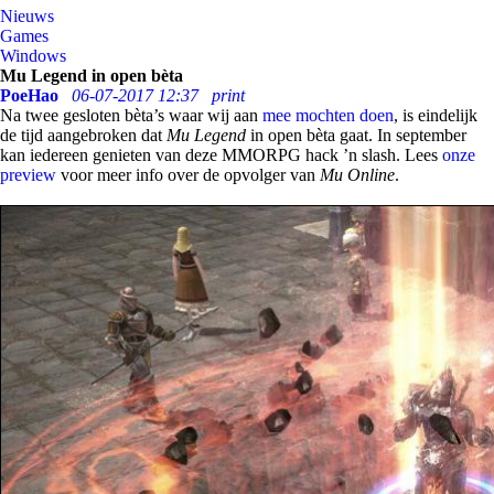
Nieuws
Games
Windows
Mu Legend in open bèta
PoeHao
06-07-2017 12:37
print
Na twee gesloten bèta’s waar wij aan
mee mochten doen
, is eindelijk
de tijd aangebroken dat
Mu Legend
in open bèta gaat. In september
kan iedereen genieten van deze MMORPG hack ’n slash. Lees
onze
preview
voor meer info over de opvolger van
Mu Online
.