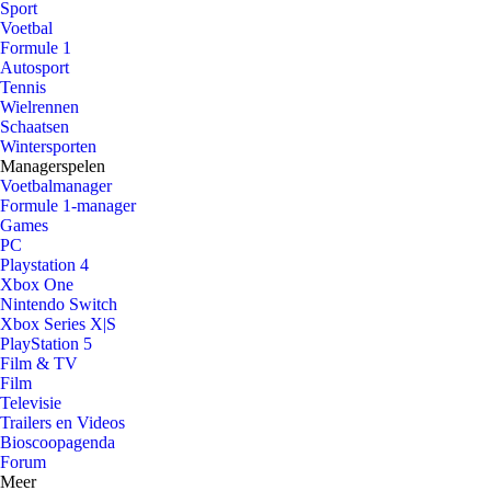
Sport
Voetbal
Formule 1
Autosport
Tennis
Wielrennen
Schaatsen
Wintersporten
Managerspelen
Voetbalmanager
Formule 1-manager
Games
PC
Playstation 4
Xbox One
Nintendo Switch
Xbox Series X|S
PlayStation 5
Film & TV
Film
Televisie
Trailers en Videos
Bioscoopagenda
Forum
Meer