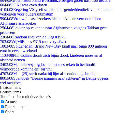
6
04/08
Grote natuurbrand Boschhuizerbergen groeit naar 100 hectare
6
04/08
FOK! was even down
41
04/08
Regering VS geeft scholen die 'genderidentiteit' van kinderen
verbergen voor ouders ultimatum
59
04/08
Vrouw die asielzoekers hielp in Athene vermoord door
Afghaanse asielzoeker
25
04/08
Lekker op vakantie naar Afghanistan volgens Taliban geen
probleem
23
04/08
Random Pics van de Dag #1975
7
03/08
VrijMiBabes #315 (not very sfw!)
10
03/08
Spider-Man: Brand New Day knalt naar bijna 800 miljoen
euro in eerste weekend
11
03/08
Phil Collins dronk zich bijna dood, kinderen moesten al
afscheid nemen
34
03/08
Man die zesjarig jochie met messteken in het hoofd
vermoordde komt na elf jaar vrij
47
03/08
Man (25) sterft nadat hij lijm als condoom gebruikt
80
03/08
Spandoek "Bruine mannen naar achteren" in België opeens
wèl racistisch
Laatste items
Laatste items
Toon berichten uit deze thema's
Actueel
Entertainment
Sport