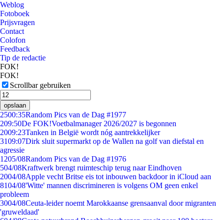
Weblog
Fotoboek
Prijsvragen
Contact
Colofon
Feedback
Tip de redactie
FOK!
FOK!
Scrollbar gebruiken
opslaan
25
00:35
Random Pics van de Dag #1977
2
09:50
De FOK!Voetbalmanager 2026/2027 is begonnen
20
09:23
Tanken in België wordt nóg aantrekkelijker
31
09:07
Dirk sluit supermarkt op de Wallen na golf van diefstal en
agressie
12
05/08
Random Pics van de Dag #1976
5
04/08
Kraftwerk brengt ruimteschip terug naar Eindhoven
20
04/08
Apple vecht Britse eis tot inbouwen backdoor in iCloud aan
81
04/08
'Witte' mannen discrimineren is volgens OM geen enkel
probleem
30
04/08
Ceuta-leider noemt Marokkaanse grensaanval door migranten
'gruweldaad'