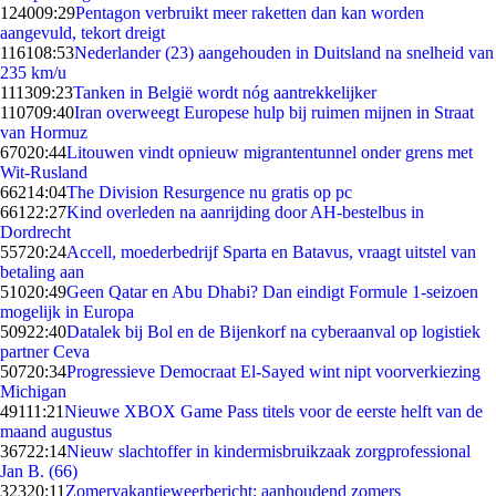
1240
09:29
Pentagon verbruikt meer raketten dan kan worden
aangevuld, tekort dreigt
1161
08:53
Nederlander (23) aangehouden in Duitsland na snelheid van
235 km/u
1113
09:23
Tanken in België wordt nóg aantrekkelijker
1107
09:40
Iran overweegt Europese hulp bij ruimen mijnen in Straat
van Hormuz
670
20:44
Litouwen vindt opnieuw migrantentunnel onder grens met
Wit-Rusland
662
14:04
The Division Resurgence nu gratis op pc
661
22:27
Kind overleden na aanrijding door AH-bestelbus in
Dordrecht
557
20:24
Accell, moederbedrijf Sparta en Batavus, vraagt uitstel van
betaling aan
510
20:49
Geen Qatar en Abu Dhabi? Dan eindigt Formule 1-seizoen
mogelijk in Europa
509
22:40
Datalek bij Bol en de Bijenkorf na cyberaanval op logistiek
partner Ceva
507
20:34
Progressieve Democraat El-Sayed wint nipt voorverkiezing
Michigan
491
11:21
Nieuwe XBOX Game Pass titels voor de eerste helft van de
maand augustus
367
22:14
Nieuw slachtoffer in kindermisbruikzaak zorgprofessional
Jan B. (66)
323
20:11
Zomervakantieweerbericht: aanhoudend zomers