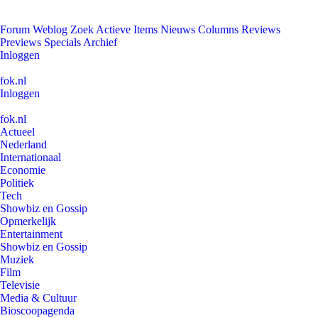
Forum
Weblog
Zoek
Actieve Items
Nieuws
Columns
Reviews
Previews
Specials
Archief
Inloggen
fok.nl
Inloggen
fok.nl
Actueel
Nederland
Internationaal
Economie
Politiek
Tech
Showbiz en Gossip
Opmerkelijk
Entertainment
Showbiz en Gossip
Muziek
Film
Televisie
Media & Cultuur
Bioscoopagenda