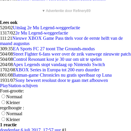
▼ Advertentie door Refinery89
Lees ook
5
20/02
Uitslag 2e Mu Legend-weggeefactie
13
17/02
2e Mu Legend-weggeefactie
1
11:21
Nieuwe XBOX Game Pass titels voor de eerste helft van de
maand augustus
3
09:35
EA Sports FC 27 toont The Grounds-modus
5
04/08
Street Fighter 6-fans weer over de zeik vanwege nieuwste patch
5
04/08
Control Resonant kost je 30 uur om uit te spelen
2
04/08
Apex Legends stopt vandaag op Nintendo Switch
17
02/08
XBOX Series in Europa tot 200 euro duurder
0
01/08
Batman-game Chronicles nu gratis speelbaar op Luna
19
31/07
Sony beweert resoluut door te gaan met afbouwen
PlayStation-schijven
Font-grootte:
Normaal
Kleiner
regelhoogte :
Normaal
Kleiner
1 reactie
donderdag 6 juli 2017, 17:57 uur
#1