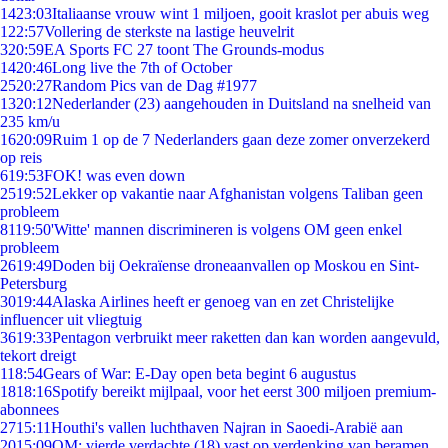
14
23:03
Italiaanse vrouw wint 1 miljoen, gooit kraslot per abuis weg
1
22:57
Vollering de sterkste na lastige heuvelrit
3
20:59
EA Sports FC 27 toont The Grounds-modus
14
20:46
Long live the 7th of October
25
20:27
Random Pics van de Dag #1977
13
20:12
Nederlander (23) aangehouden in Duitsland na snelheid van
235 km/u
16
20:09
Ruim 1 op de 7 Nederlanders gaan deze zomer onverzekerd
op reis
6
19:53
FOK! was even down
25
19:52
Lekker op vakantie naar Afghanistan volgens Taliban geen
probleem
81
19:50
'Witte' mannen discrimineren is volgens OM geen enkel
probleem
26
19:49
Doden bij Oekraïense droneaanvallen op Moskou en Sint-
Petersburg
30
19:44
Alaska Airlines heeft er genoeg van en zet Christelijke
influencer uit vliegtuig
36
19:33
Pentagon verbruikt meer raketten dan kan worden aangevuld,
tekort dreigt
1
18:54
Gears of War: E-Day open beta begint 6 augustus
18
18:16
Spotify bereikt mijlpaal, voor het eerst 300 miljoen premium-
abonnees
27
15:11
Houthi's vallen luchthaven Najran in Saoedi-Arabië aan
20
15:09
OM: vierde verdachte (18) vast op verdenking van beramen