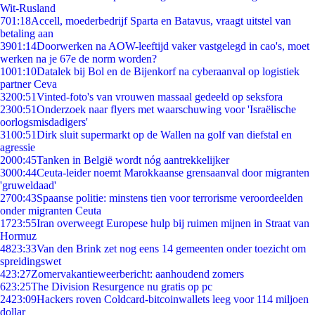
Wit-Rusland
7
01:18
Accell, moederbedrijf Sparta en Batavus, vraagt uitstel van
betaling aan
39
01:14
Doorwerken na AOW-leeftijd vaker vastgelegd in cao's, moet
werken na je 67e de norm worden?
10
01:10
Datalek bij Bol en de Bijenkorf na cyberaanval op logistiek
partner Ceva
32
00:51
Vinted-foto's van vrouwen massaal gedeeld op seksfora
23
00:51
Onderzoek naar flyers met waarschuwing voor 'Israëlische
oorlogsmisdadigers'
31
00:51
Dirk sluit supermarkt op de Wallen na golf van diefstal en
agressie
20
00:45
Tanken in België wordt nóg aantrekkelijker
30
00:44
Ceuta-leider noemt Marokkaanse grensaanval door migranten
'gruweldaad'
27
00:43
Spaanse politie: minstens tien voor terrorisme veroordeelden
onder migranten Ceuta
17
23:55
Iran overweegt Europese hulp bij ruimen mijnen in Straat van
Hormuz
48
23:33
Van den Brink zet nog eens 14 gemeenten onder toezicht om
spreidingswet
4
23:27
Zomervakantieweerbericht: aanhoudend zomers
6
23:25
The Division Resurgence nu gratis op pc
24
23:09
Hackers roven Coldcard-bitcoinwallets leeg voor 114 miljoen
dollar