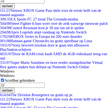
opslaan
1
11:21
Nieuwe XBOX Game Pass titels voor de eerste helft van de
maand augustus
3
09:35
EA Sports FC 27 toont The Grounds-modus
5
04/08
Street Fighter 6-fans weer over de zeik vanwege nieuwste patch
5
04/08
Control Resonant kost je 30 uur om uit te spelen
2
04/08
Apex Legends stopt vandaag op Nintendo Switch
17
02/08
XBOX Series in Europa tot 200 euro duurder
0
01/08
Batman-game Chronicles nu gratis speelbaar op Luna
19
31/07
Sony beweert resoluut door te gaan met afbouwen
PlayStation-schijven
60
31/07
Door de RAM-crisis haalt AMD de 4GB-videokaart terug van
stal
3
31/07
Super Mario Sunshine en twee eerder onuitgebrachte Virtual
Boy games maken hun debuut op Nintendo Switch Online
Windows
Windows
Scrollbar gebruiken
opslaan
6
14:04
The Division Resurgence nu gratis op pc
1
11:21
Nieuwe XBOX Game Pass titels voor de eerste helft van de
maand augustus
3
09:35
EA Sports FC 27 toont The Grounds-modus