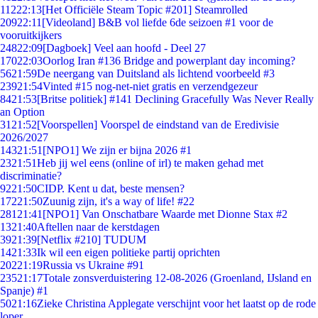
112
22:13
[Het Officiële Steam Topic #201] Steamrolled
209
22:11
[Videoland] B&B vol liefde 6de seizoen #1 voor de
vooruitkijkers
248
22:09
[Dagboek] Veel aan hoofd - Deel 27
170
22:03
Oorlog Iran #136 Bridge and powerplant day incoming?
56
21:59
De neergang van Duitsland als lichtend voorbeeld #3
239
21:54
Vinted #15 nog-net-niet gratis en verzendgezeur
84
21:53
[Britse politiek] #141 Declining Gracefully Was Never Really
an Option
31
21:52
[Voorspellen] Voorspel de eindstand van de Eredivisie
2026/2027
143
21:51
[NPO1] We zijn er bijna 2026 #1
23
21:51
Heb jij wel eens (online of irl) te maken gehad met
discriminatie?
92
21:50
CIDP. Kent u dat, beste mensen?
172
21:50
Zuunig zijn, it's a way of life! #22
281
21:41
[NPO1] Van Onschatbare Waarde met Dionne Stax #2
13
21:40
Aftellen naar de kerstdagen
39
21:39
[Netflix #210] TUDUM
14
21:33
Ik wil een eigen politieke partij oprichten
202
21:19
Russia vs Ukraine #91
235
21:17
Totale zonsverduistering 12-08-2026 (Groenland, IJsland en
Spanje) #1
50
21:16
Zieke Christina Applegate verschijnt voor het laatst op de rode
loper