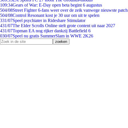
1
09:34
Gears of War: E-Day open beta begint 6 augustus
5
04/08
Street Fighter 6-fans weer over de zeik vanwege nieuwste patch
5
04/08
Control Resonant kost je 30 uur om uit te spelen
3
31/07
Speel psychiater in Rideshare Stimulator
4
31/07
The Elder Scrolls Online stelt grote content uit naar 2027
4
31/07
Topman EA nog rijker dankzij Battlefield 6
0
30/07
Speel nu gratis SummerSlam in WWE 2K26