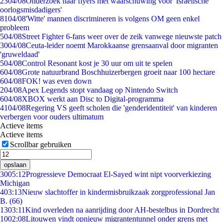
23
04/08
Onderzoek naar flyers met waarschuwing voor 'Israëlische
oorlogsmisdadigers'
81
04/08
'Witte' mannen discrimineren is volgens OM geen enkel
probleem
5
04/08
Street Fighter 6-fans weer over de zeik vanwege nieuwste patch
30
04/08
Ceuta-leider noemt Marokkaanse grensaanval door migranten
'gruweldaad'
5
04/08
Control Resonant kost je 30 uur om uit te spelen
6
04/08
Grote natuurbrand Boschhuizerbergen groeit naar 100 hectare
6
04/08
FOK! was even down
2
04/08
Apex Legends stopt vandaag op Nintendo Switch
6
04/08
XBOX werkt aan Disc to Digital-programma
41
04/08
Regering VS geeft scholen die 'genderidentiteit' van kinderen
verbergen voor ouders ultimatum
Actieve items
Actieve items
Scrollbar gebruiken
opslaan
30
05:12
Progressieve Democraat El-Sayed wint nipt voorverkiezing
Michigan
4
03:13
Nieuw slachtoffer in kindermisbruikzaak zorgprofessional Jan
B. (66)
13
03:11
Kind overleden na aanrijding door AH-bestelbus in Dordrecht
10
02:08
Litouwen vindt opnieuw migrantentunnel onder grens met