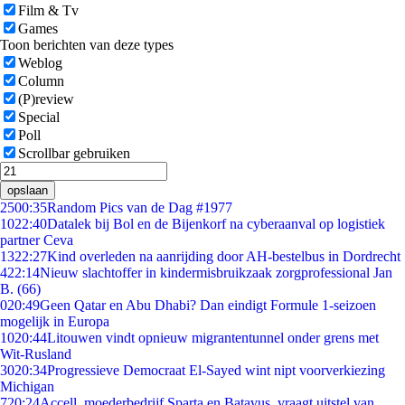
Film & Tv
Games
Toon berichten van deze types
Weblog
Column
(P)review
Special
Poll
Scrollbar gebruiken
opslaan
25
00:35
Random Pics van de Dag #1977
10
22:40
Datalek bij Bol en de Bijenkorf na cyberaanval op logistiek
partner Ceva
13
22:27
Kind overleden na aanrijding door AH-bestelbus in Dordrecht
4
22:14
Nieuw slachtoffer in kindermisbruikzaak zorgprofessional Jan
B. (66)
0
20:49
Geen Qatar en Abu Dhabi? Dan eindigt Formule 1-seizoen
mogelijk in Europa
10
20:44
Litouwen vindt opnieuw migrantentunnel onder grens met
Wit-Rusland
30
20:34
Progressieve Democraat El-Sayed wint nipt voorverkiezing
Michigan
7
20:24
Accell, moederbedrijf Sparta en Batavus, vraagt uitstel van