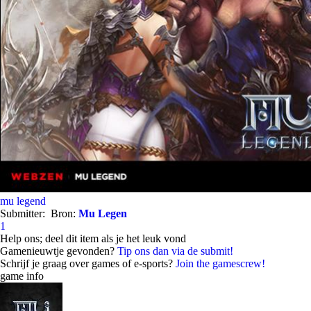
mu legend
Submitter:
Bron:
Mu Legen
1
Help ons; deel dit item als je het leuk vond
Gamenieuwtje gevonden?
Tip ons dan via de submit!
Schrijf je graag over games of e-sports?
Join the gamescrew!
game info