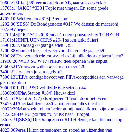
106
03:15
Lisa (38) vermoord door Afghaanse asielzoeker
137
03:14
[AKQ] #3384 Topic met vragen. En soms goede
antwoorden.
47
03:10
[Wielrennen #616] Brennan!
12
02:36
[SBS6] De Bondgenoten #317 We dansen de macaroni
1
02:09
Vliegen
127
01:48
[DRT SC] #6: RendacGoden sponsored by TONZON
171
01:42
[INFLUENCERS #294] supermarkt Safari
169
01:08
Vandaag 40 jaar geleden... #3
37
00:38
Voorspel hier het weer voor het gehele jaar 2026
21
00:28
Hoe veranderde rouw/verlies bij jullie door de jaren heen?
119
00:26
[WLR SC #417] Nieuw deel openen was kaputt
256
00:21
Vrouwen willen geen man meer #29
34
00:21
Hoe kom je van egels af?
75
00:13
UEFA kondigt boycot van FIFA-competities aan vanwege
plan Infantino
70
00:10
[RTL] B&B vol liefde 6de seizoen #4
163
00:00
[PlayStation #184] Nieuw deel
45
23:57
Abdul A. (27) als afperser "Fleur" door het leven
234
23:41
Speciaalbieren #80: another one bites the dust
100
23:39
Man zoekt mij en bedreigt mij, nadat ik met zijn zoon sprak
142
23:36
De EU-politiek #6 Musk naar Europa!
186
23:31
[SBS6] De Oranjezomer #10 Helene je kan het niet stop
ermee
40
23:30
Perez Hilton opgenomen op spoed na uitzenden van