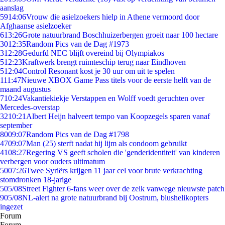
aanslag
59
14:06
Vrouw die asielzoekers hielp in Athene vermoord door
Afghaanse asielzoeker
6
13:26
Grote natuurbrand Boschhuizerbergen groeit naar 100 hectare
30
12:35
Random Pics van de Dag #1973
3
12:28
Gedurfd NEC blijft overeind bij Olympiakos
5
12:23
Kraftwerk brengt ruimteschip terug naar Eindhoven
5
12:04
Control Resonant kost je 30 uur om uit te spelen
1
11:47
Nieuwe XBOX Game Pass titels voor de eerste helft van de
maand augustus
7
10:24
Vakantiekiekje Verstappen en Wolff voedt geruchten over
Mercedes-overstap
32
10:21
Albert Heijn halveert tempo van Koopzegels sparen vanaf
september
80
09:07
Random Pics van de Dag #1798
47
09:07
Man (25) sterft nadat hij lijm als condoom gebruikt
41
08:27
Regering VS geeft scholen die 'genderidentiteit' van kinderen
verbergen voor ouders ultimatum
50
07:26
Twee Syriërs krijgen 11 jaar cel voor brute verkrachting
stomdronken 18-jarige
5
05/08
Street Fighter 6-fans weer over de zeik vanwege nieuwste patch
9
05/08
NL-alert na grote natuurbrand bij Oostrum, blushelikopters
ingezet
Forum
Forum