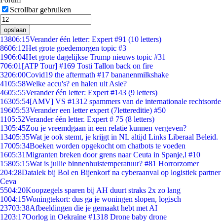
Scrollbar gebruiken
opslaan
138
06:15
Verander één letter: Expert #91 (10 letters)
86
06:12
Het grote goedemorgen topic #3
19
06:04
Het grote dagelijkse Trump nieuws topic #31
7
06:01
[ATP Tour] #169 Tosti Tallon back on fire
32
06:00
Covid19 the aftermath #17 bananenmilkshake
41
05:58
Welke accu's? en halen uit Asie?
46
05:55
Verander één letter: Expert #143 (9 letters)
163
05:54
[AMV] VS #1312 spammers van de internationale rechtsorde
196
05:53
Verander een letter expert (7lettereditie) #50
11
05:52
Verander één letter. Expert # 75 (8 letters)
13
05:45
Zou je vreemdgaan in een relatie kunnen vergeven?
134
05:35
Wat je ook stemt, je krijgt in NL altijd Links Liberaal Beleid.
170
05:34
Boeken worden opgekocht om chatbots te voeden
16
05:31
Migranten breken door grens naar Ceuta in Spanje,l #10
158
05:15
Wat is jullie binnenhuistemperatuur? #81 Horrorzomer
2
04:28
Datalek bij Bol en Bijenkorf na cyberaanval op logistiek partner
Ceva
55
04:20
Koopzegels sparen bij AH duurt straks 2x zo lang
10
04:15
Woningtekort: dus ga je woningen slopen, logisch
237
03:38
Afbeeldingen die je gemaakt hebt met AI
12
03:17
Oorlog in Oekraïne #1318 Drone baby drone